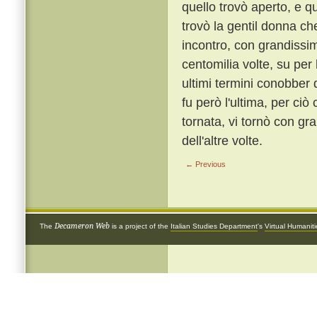
quello trovò aperto, e q
trovò la gentil donna ch
incontro, con grandissim
centomilia volte, su per 
ultimi termini conobber
fu però l'ultima, per ci
tornata, vi tornò con gr
dell'altre volte.
← Previous
Decameron Web
The
is a project of the
Italian Studies Department
's
Virtual Humanit