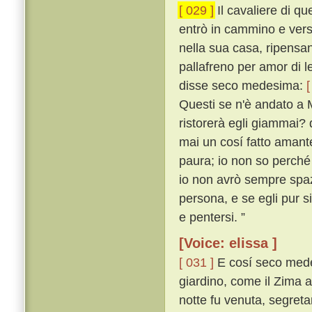
[ 029 ]
Il cavaliere di que
entrò in cammino e vers
nella sua casa, ripensan
pallafreno per amor di 
disse seco medesima:
[
Questi se n'è andato a 
ristorerà egli giammai?
mai un cosí fatto amant
paura; io non so perch
io non avrò sempre spa
persona, e se egli pur s
e pentersi. ”
[Voice: elissa ]
[ 031 ]
E cosí seco medes
giardino, come il Zima a
notte fu venuta, segreta