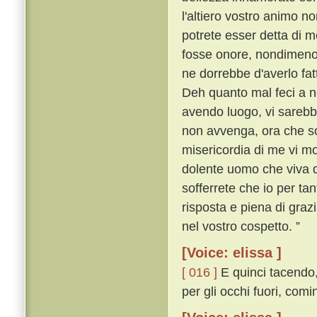
l'altiero vostro animo n
potrete esser detta di m
fosse onore, nondimeno
ne dorrebbe d'averlo fat
Deh quanto mal feci a n
avendo luogo, vi sareb
non avvenga, ora che sov
misericordia di me vi move
dolente uomo che viva d
sofferrete che io per ta
risposta e piena di grazia
nel vostro cospetto. ”
[Voice: elissa ]
[ 016 ]
E quinci tacendo,
per gli occhi fuori, com