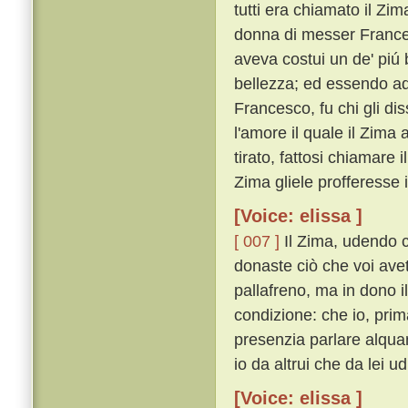
tutti era chiamato il Z
donna di messer Frances
aveva costui un de' piú 
bellezza; ed essendo ad
Francesco, fu chi gli di
l'amore il quale il Zima
tirato, fattosi chiamare 
Zima gliele profferesse 
[Voice: elissa ]
[ 007 ]
Il Zima, udendo ci
donaste ciò che voi avet
pallafreno, ma in dono 
condizione: che io, prim
presenzia parlare alqua
io da altrui che da lei ud
[Voice: elissa ]