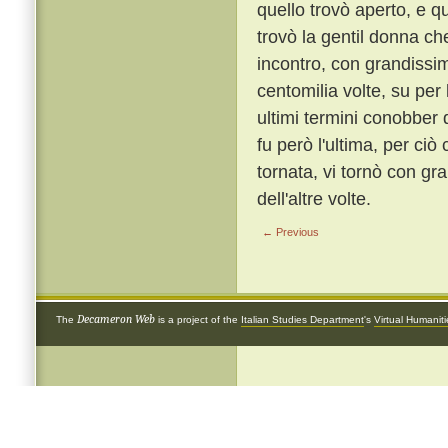
quello trovò aperto, e q
trovò la gentil donna ch
incontro, con grandissim
centomilia volte, su per 
ultimi termini conobber
fu però l'ultima, per ci
tornata, vi tornò con gr
dell'altre volte.
← Previous
Decameron Web
The
is a project of the
Italian Studies Department
's
Virtual Humanit