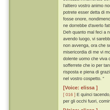
l'altiero vostro animo n
potrete esser detta di m
fosse onore, nondimeno
ne dorrebbe d'averlo fat
Deh quanto mal feci a n
avendo luogo, vi sareb
non avvenga, ora che sov
misericordia di me vi move
dolente uomo che viva d
sofferrete che io per ta
risposta e piena di grazia
nel vostro cospetto. ”
[Voice: elissa ]
[ 016 ]
E quinci tacendo,
per gli occhi fuori, com