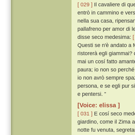
[ 029 ]
Il cavaliere di que
entrò in cammino e vers
nella sua casa, ripensan
pallafreno per amor di 
disse seco medesima:
[
Questi se n'è andato a 
ristorerà egli giammai?
mai un cosí fatto amant
paura; io non so perch
io non avrò sempre spa
persona, e se egli pur s
e pentersi. ”
[Voice: elissa ]
[ 031 ]
E cosí seco medes
giardino, come il Zima a
notte fu venuta, segreta