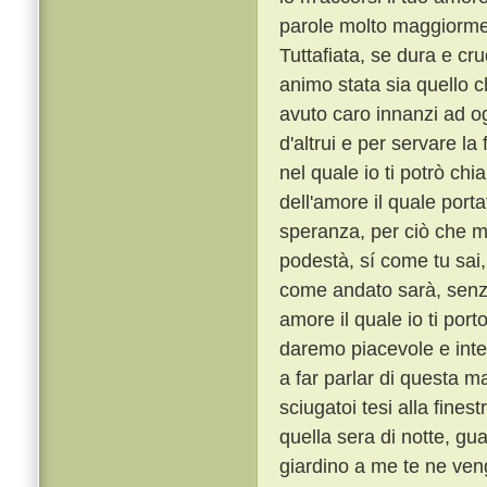
parole molto maggiorme
Tuttafiata, se dura e cr
animo stata sia quello 
avuto caro innanzi ad o
d'altrui e per servare l
nel quale io ti potrò ch
dell'amore il quale porta
speranza, per ciò che m
podestà, sí come tu sai,
come andato sarà, senza
amore il quale io ti port
daremo piacevole e int
a far parlar di questa ma
sciugatoi tesi alla fines
quella sera di notte, gu
giardino a me te ne veng