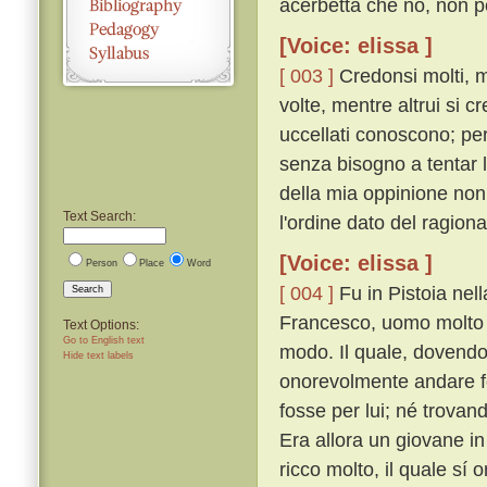
acerbetta che no, non p
[Voice: elissa ]
[ 003 ]
Credonsi molti, mo
volte, mentre altrui si c
uccellati conoscono; per 
senza bisogno a tentar 
della mia oppinione non
Text Search:
l'ordine dato del ragion
[Voice: elissa ]
Person
Place
Word
[ 004 ]
Fu in Pistoia nel
Search
Francesco, uomo molto r
Text Options:
Go to English text
modo. Il quale, dovendo
Hide text labels
onorevolmente andare fo
fosse per lui; né trovan
Era allora un giovane in
ricco molto, il quale sí