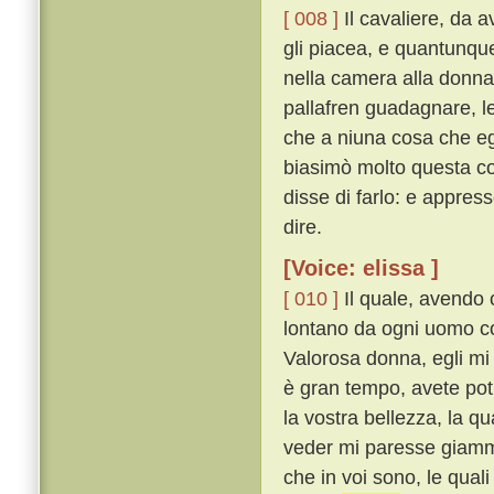
[ 008 ]
Il cavaliere, da a
gli piacea, e quantunque
nella camera alla donna
pallafren guadagnare, l
che a niuna cosa che e
biasimò molto questa co
disse di farlo: e appres
dire.
[Voice: elissa ]
[ 010 ]
Il quale, avendo c
lontano da ogni uomo co
Valorosa donna, egli mi 
è gran tempo, avete po
la vostra bellezza, la qu
veder mi paresse giammai
che in voi sono, le qual