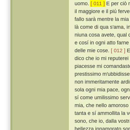
uomo.
[ 011 ]
E per ciò 
il maggiore e il piú fe
fallo sarà mentre la mia
là come di qua s'ama, i
niuna cosa avete, qual c
e cosí in ogni atto farn
delle mie cose.
[ 012 ]
E
dico che io mi reputerei
piacesse mi comandaste,
prestissimo m'ubbidiss
non immeritamente ardirò
sola ogni mia pace, ogni
sí come umilissimo serv
mia, che nello amoroso f
tanta e sí ammollita la
sono, che io, dalla vost
bellezza innamorato sono,