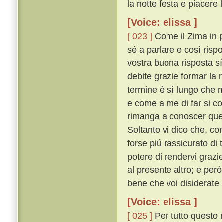
la notte festa e piacere 
[Voice: elissa ]
[ 023 ]
Come il Zima in p
sé a parlare e cosí risp
vostra buona risposta s
debite grazie formar la r
termine è sí lungo che 
e come a me di far si co
rimanga a conoscer quel
Soltanto vi dico che, co
forse piú rassicurato d
potere di rendervi grazi
al presente altro; e per
bene che voi disiderate
[Voice: elissa ]
[ 025 ]
Per tutto questo 