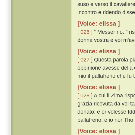
suso e verso il cavaliere
incontro e ridendo disse
[Voice: elissa ]
[ 026 ]
“ Messer no, ” ris
donna vostra e voi m'ave
[Voice: elissa ]
[ 027 ]
Questa parola pia
oppinione avesse della 
mio il pallafreno che fu t
[Voice: elissa ]
[ 028 ]
A cui il Zima risp
grazia ricevuta da voi ta
donato: e or volesse Iddi
pallafreno, e io non l'ho
[Voice: elissa ]