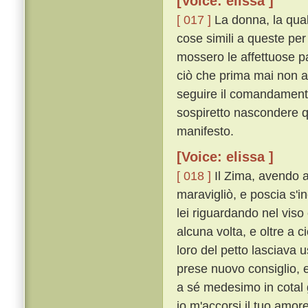
[Voice: elissa ]
[ 017 ]
La donna, la quale
cose simili a queste per
mossero le affettuose p
ciò che prima mai non a
seguire il comandamento
sospiretto nascondere q
manifesto.
[Voice: elissa ]
[ 018 ]
Il Zima, avendo a
maravigliò, e poscia s'i
lei riguardando nel viso
alcuna volta, e oltre a c
loro del petto lasciava 
prese nuovo consiglio, 
a sé medesimo in cotal
io m'accorsi il tuo amor