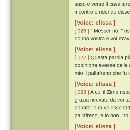
suso e verso il cavaliere
incontro e ridendo disse
[Voice: elissa ]
[ 026 ]
“ Messer no, ” ris
donna vostra e voi m'ave
[Voice: elissa ]
[ 027 ]
Questa parola pia
oppinione avesse della 
mio il pallafreno che fu t
[Voice: elissa ]
[ 028 ]
A cui il Zima risp
grazia ricevuta da voi ta
donato: e or volesse Iddi
pallafreno, e io non l'ho
[Voice: elissa ]