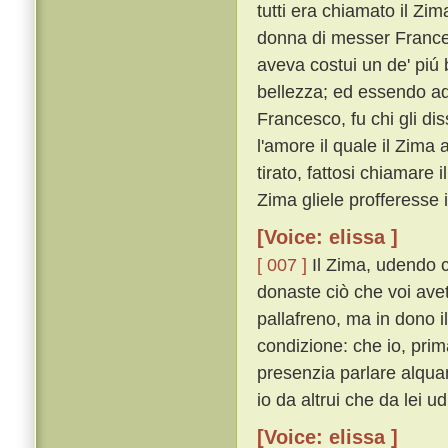
tutti era chiamato il Z
donna di messer Frances
aveva costui un de' piú 
bellezza; ed essendo ad
Francesco, fu chi gli di
l'amore il quale il Zima
tirato, fattosi chiamare 
Zima gliele profferesse 
[Voice: elissa ]
[ 007 ]
Il Zima, udendo ci
donaste ciò che voi avet
pallafreno, ma in dono 
condizione: che io, prim
presenzia parlare alqua
io da altrui che da lei ud
[Voice: elissa ]