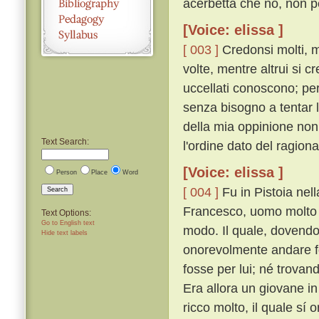
acerbetta che no, non p
[Voice: elissa ]
[ 003 ]
Credonsi molti, mo
volte, mentre altrui si c
uccellati conoscono; per 
senza bisogno a tentar 
della mia oppinione non
Text Search:
l'ordine dato del ragion
[Voice: elissa ]
Person
Place
Word
[ 004 ]
Fu in Pistoia nel
Search
Francesco, uomo molto r
Text Options:
Go to English text
modo. Il quale, dovendo
Hide text labels
onorevolmente andare fo
fosse per lui; né trovan
Era allora un giovane in
ricco molto, il quale sí