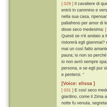
[ 029 ]
Il cavaliere di que
entrò in cammino e vers
nella sua casa, ripensan
pallafreno per amor di 
disse seco medesima:
[
Questi se n'è andato a 
ristorerà egli giammai?
mai un cosí fatto amant
paura; io non so perch
io non avrò sempre spa
persona, e se egli pur s
e pentersi. ”
[Voice: elissa ]
[ 031 ]
E cosí seco medes
giardino, come il Zima a
notte fu venuta, segreta