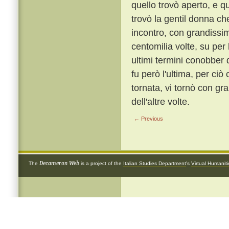
quello trovò aperto, e q
trovò la gentil donna ch
incontro, con grandissim
centomilia volte, su per 
ultimi termini conobber
fu però l'ultima, per ci
tornata, vi tornò con gr
dell'altre volte.
← Previous
Decameron Web
The
is a project of the
Italian Studies Department
's
Virtual Humanit