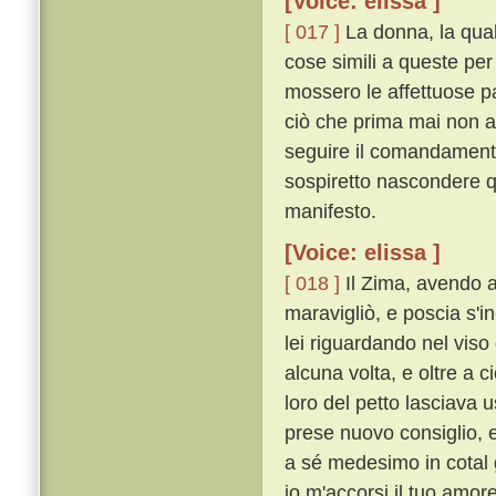
[Voice: elissa ]
[ 017 ]
La donna, la quale
cose simili a queste per
mossero le affettuose p
ciò che prima mai non a
seguire il comandamento
sospiretto nascondere q
manifesto.
[Voice: elissa ]
[ 018 ]
Il Zima, avendo a
maravigliò, e poscia s'i
lei riguardando nel viso
alcuna volta, e oltre a c
loro del petto lasciava 
prese nuovo consiglio, 
a sé medesimo in cotal
io m'accorsi il tuo amor