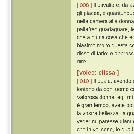
[ 008 ]
Il cavaliere, da a
gli piacea, e quantunque
nella camera alla donna
pallafren guadagnare, l
che a niuna cosa che e
biasimò molto questa co
disse di farlo: e appres
dire.
[Voice: elissa ]
[ 010 ]
Il quale, avendo c
lontano da ogni uomo co
Valorosa donna, egli mi 
è gran tempo, avete po
la vostra bellezza, la qu
veder mi paresse giammai
che in voi sono, le qual