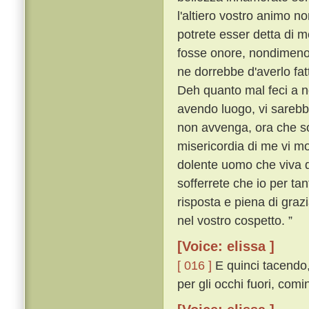
l'altiero vostro animo n
potrete esser detta di m
fosse onore, nondimeno
ne dorrebbe d'averlo fat
Deh quanto mal feci a n
avendo luogo, vi sareb
non avvenga, ora che sov
misericordia di me vi move
dolente uomo che viva d
sofferrete che io per ta
risposta e piena di grazia
nel vostro cospetto. ”
[Voice: elissa ]
[ 016 ]
E quinci tacendo,
per gli occhi fuori, com