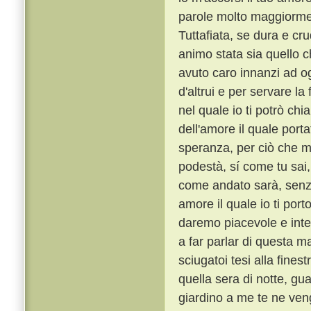
parole molto maggiorme
Tuttafiata, se dura e cr
animo stata sia quello 
avuto caro innanzi ad o
d'altrui e per servare l
nel quale io ti potrò ch
dell'amore il quale porta
speranza, per ciò che m
podestà, sí come tu sai,
come andato sarà, senza
amore il quale io ti port
daremo piacevole e int
a far parlar di questa ma
sciugatoi tesi alla fines
quella sera di notte, gu
giardino a me te ne veng