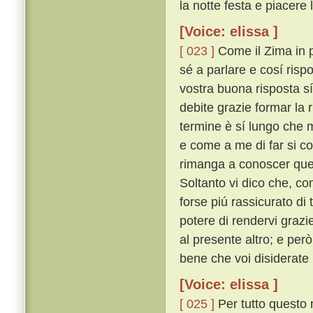
la notte festa e piacere 
[Voice: elissa ]
[ 023 ]
Come il Zima in p
sé a parlare e cosí risp
vostra buona risposta s
debite grazie formar la r
termine è sí lungo che 
e come a me di far si co
rimanga a conoscer quel
Soltanto vi dico che, co
forse piú rassicurato d
potere di rendervi grazi
al presente altro; e per
bene che voi disiderate
[Voice: elissa ]
[ 025 ]
Per tutto questo 