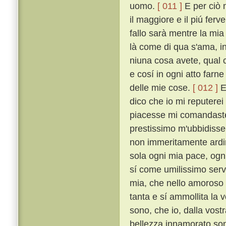
uomo.
[ 011 ]
E per ciò 
il maggiore e il piú fe
fallo sarà mentre la mia
là come di qua s'ama, i
niuna cosa avete, qual c
e cosí in ogni atto farn
delle mie cose.
[ 012 ]
E
dico che io mi reputerei
piacesse mi comandaste,
prestissimo m'ubbidiss
non immeritamente ardirò
sola ogni mia pace, ogni
sí come umilissimo serv
mia, che nello amoroso f
tanta e sí ammollita la
sono, che io, dalla vost
bellezza innamorato sono,