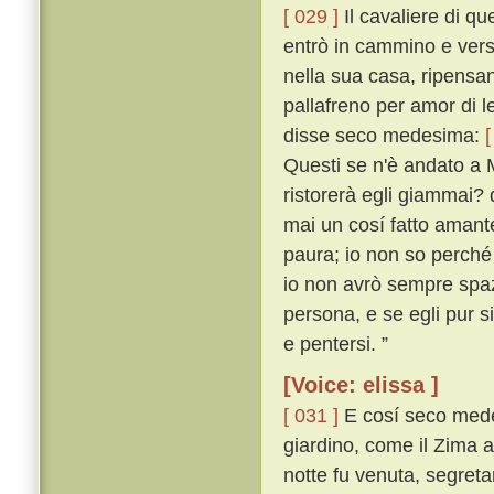
[ 029 ]
Il cavaliere di que
entrò in cammino e vers
nella sua casa, ripensan
pallafreno per amor di 
disse seco medesima:
[
Questi se n'è andato a 
ristorerà egli giammai?
mai un cosí fatto amant
paura; io non so perch
io non avrò sempre spa
persona, e se egli pur s
e pentersi. ”
[Voice: elissa ]
[ 031 ]
E cosí seco medes
giardino, come il Zima a
notte fu venuta, segreta