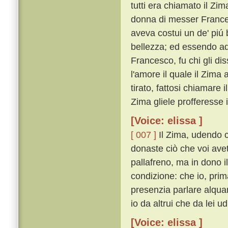
tutti era chiamato il Z
donna di messer Frances
aveva costui un de' piú 
bellezza; ed essendo ad
Francesco, fu chi gli di
l'amore il quale il Zima
tirato, fattosi chiamare 
Zima gliele profferesse 
[Voice: elissa ]
[ 007 ]
Il Zima, udendo ci
donaste ciò che voi avet
pallafreno, ma in dono 
condizione: che io, prim
presenzia parlare alqua
io da altrui che da lei ud
[Voice: elissa ]