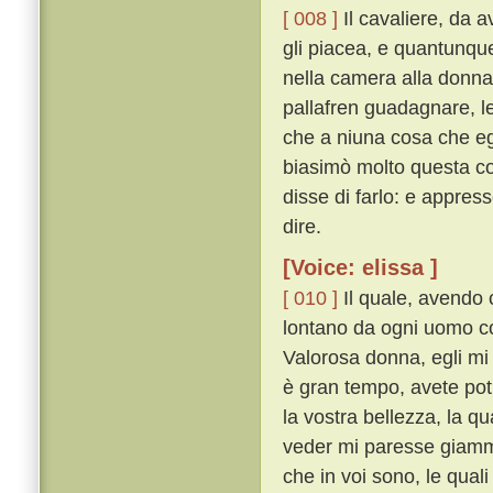
[ 008 ]
Il cavaliere, da a
gli piacea, e quantunque
nella camera alla donna
pallafren guadagnare, l
che a niuna cosa che e
biasimò molto questa co
disse di farlo: e appres
dire.
[Voice: elissa ]
[ 010 ]
Il quale, avendo c
lontano da ogni uomo co
Valorosa donna, egli mi 
è gran tempo, avete po
la vostra bellezza, la qu
veder mi paresse giammai
che in voi sono, le qual