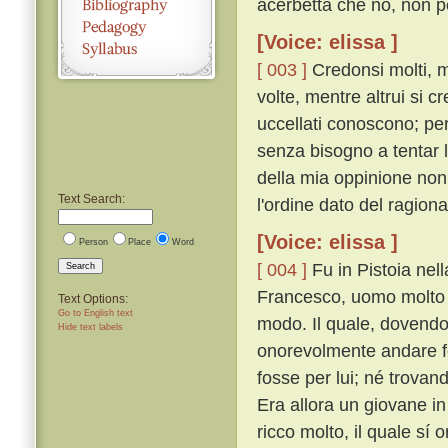
acerbetta che no, non p
[Voice: elissa ]
[ 003 ]
Credonsi molti, mo
volte, mentre altrui si c
uccellati conoscono; per 
senza bisogno a tentar 
della mia oppinione non
Text Search:
l'ordine dato del ragion
[Voice: elissa ]
Person
Place
Word
[ 004 ]
Fu in Pistoia nel
Search
Francesco, uomo molto r
Text Options:
Go to English text
modo. Il quale, dovendo
Hide text labels
onorevolmente andare fo
fosse per lui; né trovan
Era allora un giovane in
ricco molto, il quale sí