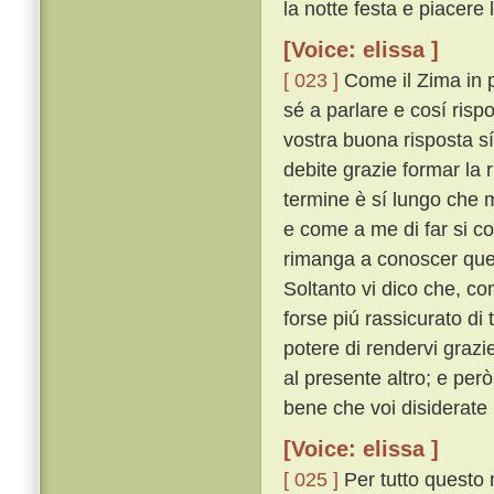
la notte festa e piacere 
[Voice: elissa ]
[ 023 ]
Come il Zima in p
sé a parlare e cosí risp
vostra buona risposta s
debite grazie formar la r
termine è sí lungo che 
e come a me di far si co
rimanga a conoscer quel
Soltanto vi dico che, co
forse piú rassicurato d
potere di rendervi grazi
al presente altro; e per
bene che voi disiderate
[Voice: elissa ]
[ 025 ]
Per tutto questo 