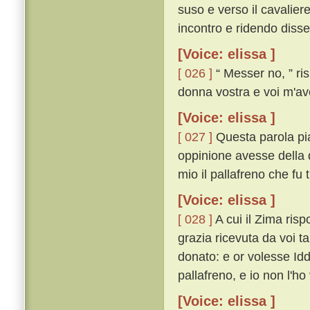
suso e verso il cavaliere
incontro e ridendo disse
[Voice: elissa ]
[ 026 ]
“ Messer no, ” ris
donna vostra e voi m'ave
[Voice: elissa ]
[ 027 ]
Questa parola pia
oppinione avesse della 
mio il pallafreno che fu t
[Voice: elissa ]
[ 028 ]
A cui il Zima risp
grazia ricevuta da voi ta
donato: e or volesse Iddi
pallafreno, e io non l'ho
[Voice: elissa ]