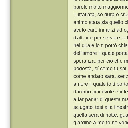
parole molto maggiorme
Tuttafiata, se dura e cr
animo stata sia quello 
avuto caro innanzi ad o
d'altrui e per servare l
nel quale io ti potrò ch
dell'amore il quale porta
speranza, per ciò che m
podestà, sí come tu sai,
come andato sarà, senza
amore il quale io ti port
daremo piacevole e int
a far parlar di questa ma
sciugatoi tesi alla fines
quella sera di notte, gu
giardino a me te ne veng