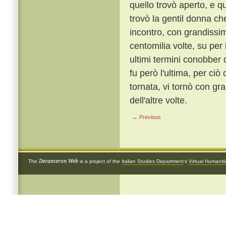
quello trovò aperto, e q
trovò la gentil donna ch
incontro, con grandissim
centomilia volte, su per 
ultimi termini conobber
fu però l'ultima, per ci
tornata, vi tornò con gr
dell'altre volte.
← Previous
Decameron Web
The
is a project of the
Italian Studies Department
's
Virtual Humanit