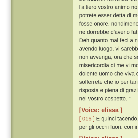
l'altiero vostro animo n
potrete esser detta di m
fosse onore, nondimeno
ne dorrebbe d'averlo fat
Deh quanto mal feci a n
avendo luogo, vi sareb
non avvenga, ora che sov
misericordia di me vi move
dolente uomo che viva d
sofferrete che io per ta
risposta e piena di grazia
nel vostro cospetto. ”
[Voice: elissa ]
[ 016 ]
E quinci tacendo,
per gli occhi fuori, com