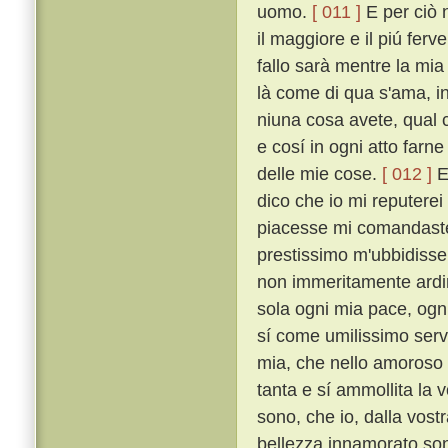
uomo.
[ 011 ]
E per ciò 
il maggiore e il piú fe
fallo sarà mentre la mia
là come di qua s'ama, i
niuna cosa avete, qual c
e cosí in ogni atto farn
delle mie cose.
[ 012 ]
E
dico che io mi reputerei
piacesse mi comandaste,
prestissimo m'ubbidiss
non immeritamente ardirò
sola ogni mia pace, ogni
sí come umilissimo serv
mia, che nello amoroso f
tanta e sí ammollita la
sono, che io, dalla vost
bellezza innamorato sono,