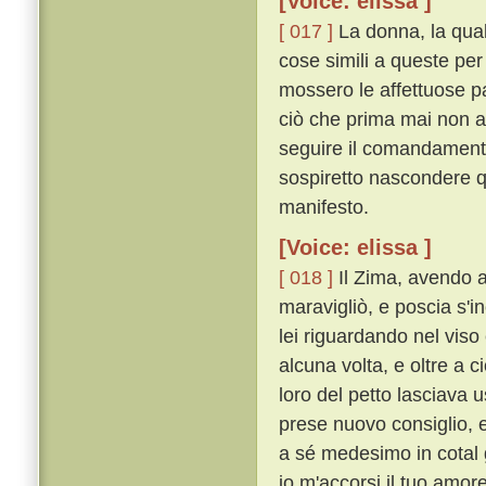
[Voice: elissa ]
[ 017 ]
La donna, la quale
cose simili a queste per
mossero le affettuose p
ciò che prima mai non a
seguire il comandamento
sospiretto nascondere q
manifesto.
[Voice: elissa ]
[ 018 ]
Il Zima, avendo a
maravigliò, e poscia s'i
lei riguardando nel viso
alcuna volta, e oltre a c
loro del petto lasciava 
prese nuovo consiglio, 
a sé medesimo in cotal
io m'accorsi il tuo amor