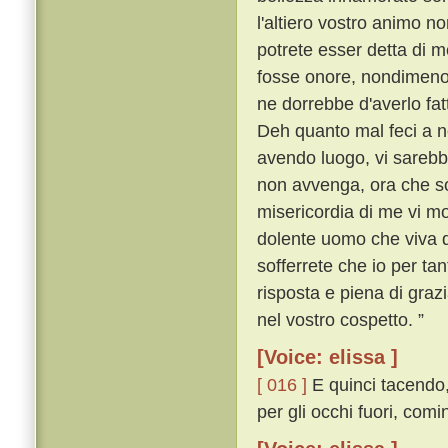
l'altiero vostro animo n
potrete esser detta di m
fosse onore, nondimeno
ne dorrebbe d'averlo fat
Deh quanto mal feci a n
avendo luogo, vi sareb
non avvenga, ora che sov
misericordia di me vi move
dolente uomo che viva d
sofferrete che io per ta
risposta e piena di grazia
nel vostro cospetto. ”
[Voice: elissa ]
[ 016 ]
E quinci tacendo,
per gli occhi fuori, com