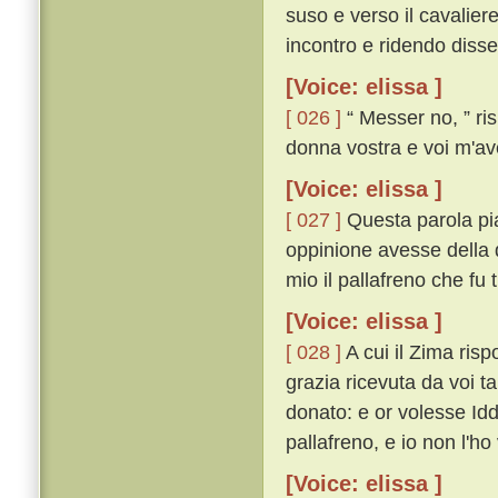
suso e verso il cavaliere
incontro e ridendo disse
[Voice: elissa ]
[ 026 ]
“ Messer no, ” ris
donna vostra e voi m'ave
[Voice: elissa ]
[ 027 ]
Questa parola pia
oppinione avesse della 
mio il pallafreno che fu t
[Voice: elissa ]
[ 028 ]
A cui il Zima risp
grazia ricevuta da voi ta
donato: e or volesse Iddi
pallafreno, e io non l'ho
[Voice: elissa ]