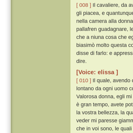
[ 008 ]
Il cavaliere, da a
gli piacea, e quantunque
nella camera alla donna
pallafren guadagnare, l
che a niuna cosa che e
biasimò molto questa co
disse di farlo: e appres
dire.
[Voice: elissa ]
[ 010 ]
Il quale, avendo c
lontano da ogni uomo co
Valorosa donna, egli mi 
è gran tempo, avete po
la vostra bellezza, la qu
veder mi paresse giammai
che in voi sono, le qual