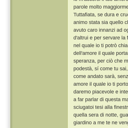
parole molto maggiorme
Tuttafiata, se dura e cr
animo stata sia quello 
avuto caro innanzi ad o
d'altrui e per servare l
nel quale io ti potrò ch
dell'amore il quale porta
speranza, per ciò che m
podestà, sí come tu sai,
come andato sarà, senza
amore il quale io ti port
daremo piacevole e int
a far parlar di questa ma
sciugatoi tesi alla fines
quella sera di notte, gu
giardino a me te ne veng