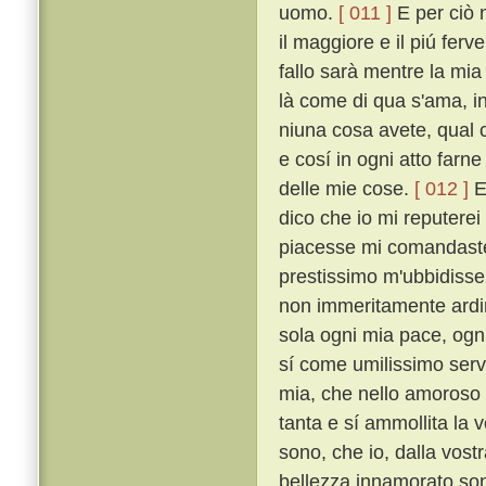
uomo.
[ 011 ]
E per ciò 
il maggiore e il piú fe
fallo sarà mentre la mia
là come di qua s'ama, i
niuna cosa avete, qual c
e cosí in ogni atto farn
delle mie cose.
[ 012 ]
E
dico che io mi reputerei
piacesse mi comandaste,
prestissimo m'ubbidiss
non immeritamente ardirò
sola ogni mia pace, ogni
sí come umilissimo serv
mia, che nello amoroso f
tanta e sí ammollita la
sono, che io, dalla vost
bellezza innamorato sono,