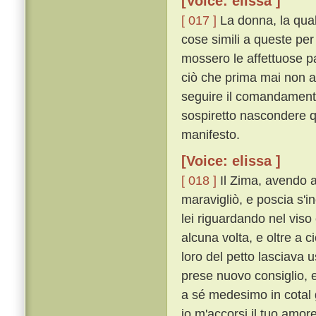
[Voice: elissa ]
[ 017 ]
La donna, la quale
cose simili a queste per
mossero le affettuose p
ciò che prima mai non a
seguire il comandamento
sospiretto nascondere q
manifesto.
[Voice: elissa ]
[ 018 ]
Il Zima, avendo a
maravigliò, e poscia s'i
lei riguardando nel viso
alcuna volta, e oltre a c
loro del petto lasciava 
prese nuovo consiglio, 
a sé medesimo in cotal
io m'accorsi il tuo amor