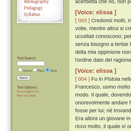
acerbetta che no, non p
[Voice: elissa ]
[ 003 ]
Credonsi molti, mo
volte, mentre altrui si c
uccellati conoscono; per 
senza bisogno a tentar 
della mia oppinione non
Text Search:
l'ordine dato del ragion
[Voice: elissa ]
Person
Place
Word
[ 004 ]
Fu in Pistoia nel
Search
Francesco, uomo molto r
Text Options:
Go to English text
modo. Il quale, dovendo
Hide text labels
onorevolmente andare fo
fosse per lui; né trovan
Era allora un giovane in
ricco molto, il quale sí