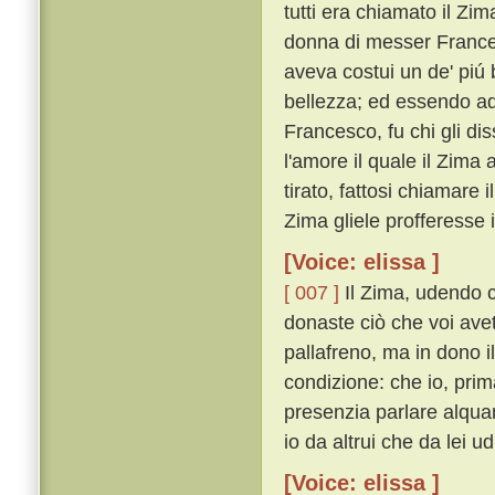
tutti era chiamato il Z
donna di messer Frances
aveva costui un de' piú 
bellezza; ed essendo ad
Francesco, fu chi gli di
l'amore il quale il Zima
tirato, fattosi chiamare 
Zima gliele profferesse 
[Voice: elissa ]
[ 007 ]
Il Zima, udendo ci
donaste ciò che voi avet
pallafreno, ma in dono 
condizione: che io, prim
presenzia parlare alqua
io da altrui che da lei ud
[Voice: elissa ]