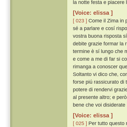
la notte festa e piacere 
[Voice: elissa ]
[ 023 ]
Come il Zima in p
sé a parlare e cosí risp
vostra buona risposta s
debite grazie formar la r
termine è sí lungo che 
e come a me di far si co
rimanga a conoscer quel
Soltanto vi dico che, co
forse piú rassicurato d
potere di rendervi grazi
al presente altro; e per
bene che voi disiderate
[Voice: elissa ]
[ 025 ]
Per tutto questo 