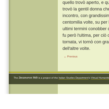
quello trovò aperto, e q
trovò la gentil donna ch
incontro, con grandissim
centomilia volte, su per 
ultimi termini conobber
fu però l'ultima, per ci
tornata, vi tornò con gr
dell'altre volte.
← Previous
Decameron Web
The
is a project of the
Italian Studies Department
's
Virtual Humanit