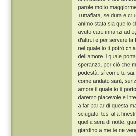
parole molto maggiorme
Tuttafiata, se dura e cr
animo stata sia quello 
avuto caro innanzi ad o
d'altrui e per servare l
nel quale io ti potrò ch
dell'amore il quale porta
speranza, per ciò che m
podestà, sí come tu sai,
come andato sarà, senza
amore il quale io ti port
daremo piacevole e int
a far parlar di questa ma
sciugatoi tesi alla fines
quella sera di notte, gu
giardino a me te ne veng