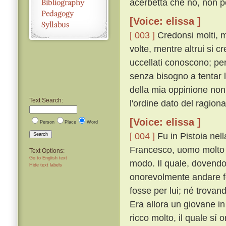
acerbetta che no, non p
[Voice: elissa ]
[ 003 ]
Credonsi molti, mo
volte, mentre altrui si c
uccellati conoscono; per 
senza bisogno a tentar 
della mia oppinione non
Text Search:
l'ordine dato del ragion
[Voice: elissa ]
Person
Place
Word
[ 004 ]
Fu in Pistoia nel
Search
Francesco, uomo molto r
Text Options:
Go to English text
modo. Il quale, dovendo
Hide text labels
onorevolmente andare fo
fosse per lui; né trovan
Era allora un giovane in
ricco molto, il quale sí