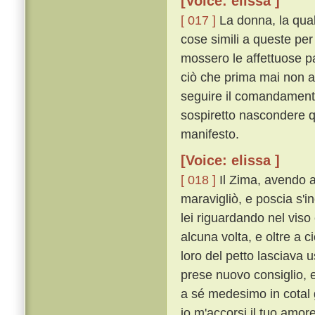
[Voice: elissa ]
[ 017 ]
La donna, la quale
cose simili a queste per
mossero le affettuose p
ciò che prima mai non a
seguire il comandamento
sospiretto nascondere q
manifesto.
[Voice: elissa ]
[ 018 ]
Il Zima, avendo a
maravigliò, e poscia s'i
lei riguardando nel viso
alcuna volta, e oltre a c
loro del petto lasciava 
prese nuovo consiglio, 
a sé medesimo in cotal
io m'accorsi il tuo amor