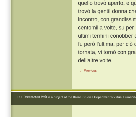
quello trovò aperto, e q
trovò la gentil donna ch
incontro, con grandissim
centomilia volte, su per 
ultimi termini conobber
fu però l'ultima, per ci
tornata, vi tornò con gr
dell'altre volte.
← Previous
Decameron Web
The
is a project of the
Italian Studies Department
's
Virtual Humanit