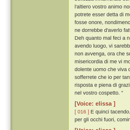
l'altiero vostro animo n
potrete esser detta di m
fosse onore, nondimeno
ne dorrebbe d'averlo fat
Deh quanto mal feci a n
avendo luogo, vi sareb
non avvenga, ora che sov
misericordia di me vi move
dolente uomo che viva d
sofferrete che io per ta
risposta e piena di grazia
nel vostro cospetto. ”
[Voice: elissa ]
[ 016 ]
E quinci tacendo,
per gli occhi fuori, com