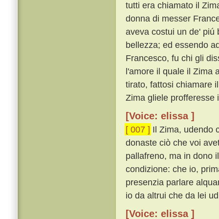
tutti era chiamato il Z
donna di messer Frances
aveva costui un de' piú 
bellezza; ed essendo ad
Francesco, fu chi gli di
l'amore il quale il Zima
tirato, fattosi chiamare 
Zima gliele profferesse 
[Voice: elissa ]
[ 007 ]
Il Zima, udendo ci
donaste ciò che voi avet
pallafreno, ma in dono 
condizione: che io, prim
presenzia parlare alqua
io da altrui che da lei ud
[Voice: elissa ]