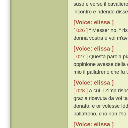
suso e verso il cavaliere
incontro e ridendo disse
[Voice: elissa ]
[ 026 ]
“ Messer no, ” ris
donna vostra e voi m'ave
[Voice: elissa ]
[ 027 ]
Questa parola pia
oppinione avesse della 
mio il pallafreno che fu t
[Voice: elissa ]
[ 028 ]
A cui il Zima risp
grazia ricevuta da voi ta
donato: e or volesse Iddi
pallafreno, e io non l'ho
[Voice: elissa ]