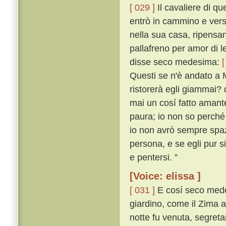
[ 029 ]
Il cavaliere di que
entrò in cammino e vers
nella sua casa, ripensan
pallafreno per amor di 
disse seco medesima:
[
Questi se n'è andato a 
ristorerà egli giammai?
mai un cosí fatto amant
paura; io non so perch
io non avrò sempre spa
persona, e se egli pur s
e pentersi. ”
[Voice: elissa ]
[ 031 ]
E cosí seco medes
giardino, come il Zima a
notte fu venuta, segreta