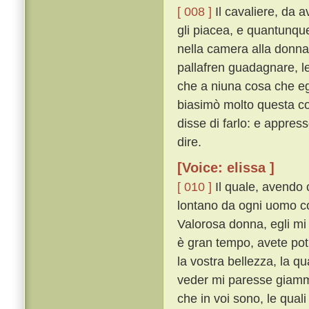
[ 008 ]
Il cavaliere, da a
gli piacea, e quantunque
nella camera alla donna
pallafren guadagnare, l
che a niuna cosa che e
biasimò molto questa co
disse di farlo: e appres
dire.
[Voice: elissa ]
[ 010 ]
Il quale, avendo c
lontano da ogni uomo co
Valorosa donna, egli mi 
è gran tempo, avete po
la vostra bellezza, la qu
veder mi paresse giammai
che in voi sono, le qual