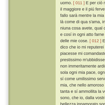
uomo.
[ 011 ]
E per ciò 
il maggiore e il piú fe
fallo sarà mentre la mia
là come di qua s'ama, i
niuna cosa avete, qual c
e cosí in ogni atto farn
delle mie cose.
[ 012 ]
E
dico che io mi reputerei
piacesse mi comandaste,
prestissimo m'ubbidiss
non immeritamente ardirò
sola ogni mia pace, ogni
sí come umilissimo serv
mia, che nello amoroso f
tanta e sí ammollita la
sono, che io, dalla vost
bellezza innamorato sono,