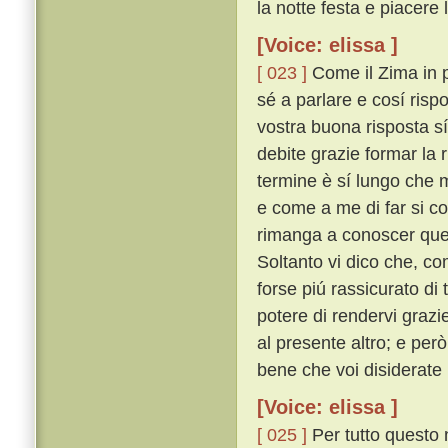
la notte festa e piacere 
[Voice: elissa ]
[ 023 ]
Come il Zima in p
sé a parlare e cosí risp
vostra buona risposta s
debite grazie formar la r
termine è sí lungo che 
e come a me di far si co
rimanga a conoscer quel
Soltanto vi dico che, co
forse piú rassicurato d
potere di rendervi grazi
al presente altro; e per
bene che voi disiderate
[Voice: elissa ]
[ 025 ]
Per tutto questo 