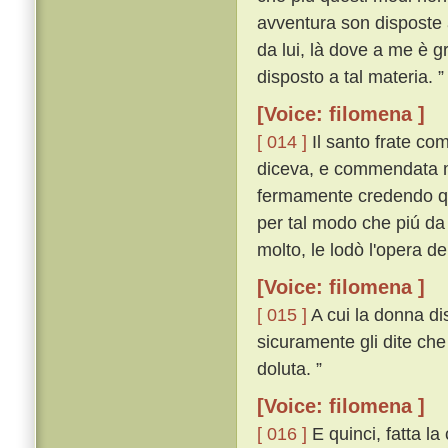
avventura son disposte 
da lui, là dove a me è g
disposto a tal materia. 
[Voice: filomena ]
[ 014 ]
Il santo frate co
diceva, e commendata m
fermamente credendo que
per tal modo che piú da
molto, le lodò l'opera de
[Voice: filomena ]
[ 015 ]
A cui la donna dis
sicuramente gli dite che
doluta. ”
[Voice: filomena ]
[ 016 ]
E quinci, fatta la