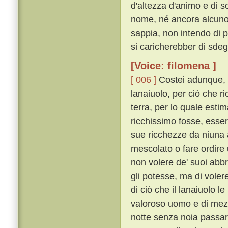
d'altezza d'animo e di so
nome, né ancora alcuno 
sappia, non intendo di 
si caricherebber di sdeg
[Voice: filomena ]
[ 006 ]
Costei adunque, d
lanaiuolo, per ciò che r
terra, per lo quale est
ricchissimo fosse, esser
sue ricchezze da niuna 
mescolato o fare ordire u
non volere de' suoi abb
gli potesse, ma di voler
di ciò che il lanaiuolo 
valoroso uomo e di mezz
notte senza noia passar