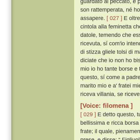
guardato al peccato, e p
son rattemperata, né ho 
assapere.
[ 027 ]
E oltre
cintola alla feminetta c
datole, temendo che essa
ricevuta, sí com'io inten
di stizza gliele tolsi di 
diciate che io non ho bi
mio io ho tante borse e 
questo, sí come a padre 
marito mio e a' fratei m
riceva villania, se ricev
[Voice: filomena ]
[ 029 ]
E detto questo, tu
bellissima e ricca borsa
frate; il quale, piename
prese, e disse: “ Figliuo