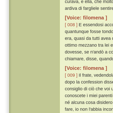
curava, e ella, che molt
ardiva di fargliele senti
[Voice: filomena ]
[ 008 ]
E essendosi accor
quantunque fosse tondo 
era, quasi da tutti avea
ottimo mezzano tra lei 
dovesse, se n'andò a co
chiamare, disse, quando 
[Voice: filomena ]
[ 009 ]
Il frate, vedendol
dopo la confession disse
consiglio di ciò che voi 
conoscete i miei parenti
né alcuna cosa disidero
fare, io non l'abbia inc