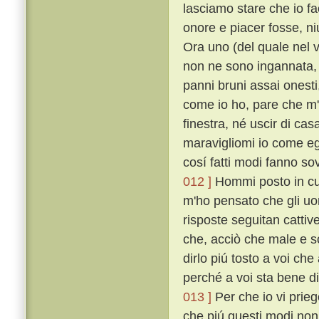
lasciamo stare che io f
onore e piacer fosse, n
Ora uno (del quale nel 
non ne sono ingannata, u
panni bruni assai onesti
come io ho, pare che m'
finestra, né uscir di cas
maravigliomi io come egl
cosí fatti modi fanno s
012 ]
Hommi posto in cuor
m'ho pensato che gli uo
risposte seguitan cattive
che, acciò che male e s
dirlo piú tosto a voi che
perché a voi sta bene di 
013 ]
Per che io vi prieg
che piú questi modi non 