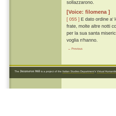
sollazzarono.
[Voice: filomena ]
[ 055 ]
E dato ordine a' l
frate, molte altre notti c
per la sua santa miseric
voglia n'hanno.
← Previous
Decameron Web
The
is a project of the
Italian Studies Department
's
Virtual Humanit