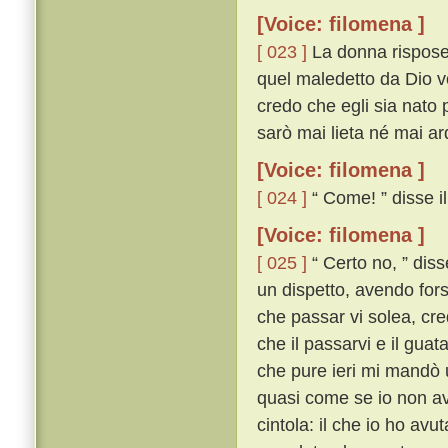
[Voice: filomena ]
[ 023 ]
La donna rispose:
quel maledetto da Dio vos
credo che egli sia nato 
sarò mai lieta né mai ard
[Voice: filomena ]
[ 024 ]
“ Come! ” disse il 
[Voice: filomena ]
[ 025 ]
“ Certo no, ” diss
un dispetto, avendo fors
che passar vi solea, cre
che il passarvi e il guat
che pure ieri mi mandò 
quasi come se io non av
cintola: il che io ho avu