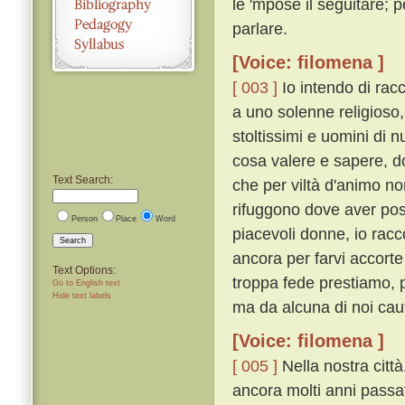
le 'mpose il seguitare;
parlare.
[Voice: filomena ]
[ 003 ]
Io intendo di rac
a uno solenne religioso,
stoltissimi e uomini di n
cosa valere e sapere, d
Text Search:
che per viltà d'animo no
rifuggono dove aver po
Person
Place
Word
piacevoli donne, io rac
Search
ancora per farvi accorte 
Text Options:
troppa fede prestiamo, 
Go to English text
Hide text labels
ma da alcuna di noi cau
[Voice: filomena ]
[ 005 ]
Nella nostra citt
ancora molti anni passat