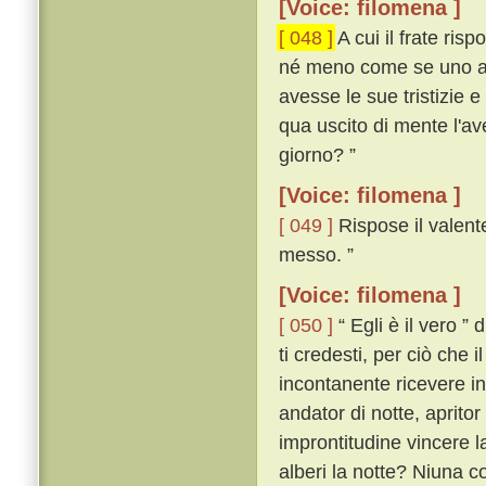
[Voice: filomena ]
[ 048 ]
A cui il frate risp
né meno come se uno an
avesse le sue tristizie 
qua uscito di mente l'av
giorno? ”
[Voice: filomena ]
[ 049 ]
Rispose il valente
messo. ”
[Voice: filomena ]
[ 050 ]
“ Egli è il vero ” 
ti credesti, per ciò che 
incontanente ricevere i
andator di notte, apritor 
improntitudine vincere la
alberi la notte? Niuna co