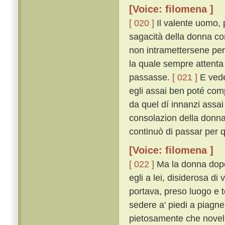
[Voice: filomena ]
[ 020 ]
Il valente uomo, p
sagacità della donna co
non intramettersene per 
la quale sempre attenta 
passasse.
[ 021 ]
E veden
egli assai ben poté comp
da quel dí innanzi assa
consolazion della donna
continuò di passar per q
[Voice: filomena ]
[ 022 ]
Ma la donna dopo 
egli a lei, disiderosa di
portava, preso luogo e t
sedere a' piedi a piagn
pietosamente che novell