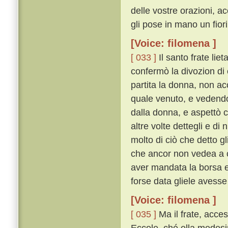
delle vostre orazioni, ac
gli pose in mano un fior
[Voice: filomena ]
[ 033 ]
Il santo frate lie
confermò la divozion di 
partita la donna, non ac
quale venuto, e vedendo
dalla donna, e aspettò ch
altre volte dettegli e di
molto di ciò che detto g
che ancor non vedea a c
aver mandata la borsa e 
forse data gliele avesse
[Voice: filomena ]
[ 035 ]
Ma il frate, acce
Eccole, ché ella medesi