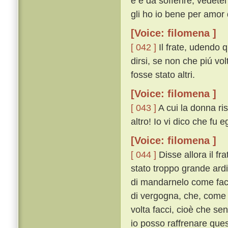
e è da sofferire, vedete
gli ho io bene per amor d
[Voice: filomena ]
[ 042 ]
Il frate, udendo 
dirsi, se non che piú v
fosse stato altri.
[Voice: filomena ]
[ 043 ]
A cui la donna ri
altro! Io vi dico che fu e
[Voice: filomena ]
[ 044 ]
Disse allora il fr
stato troppo grande ardi
di mandarnelo come fac
di vergogna, che, come d
volta facci, cioè che se
io posso raffrenare que