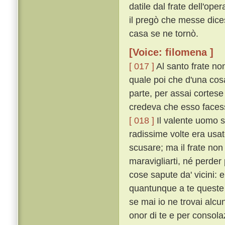
datile dal frate dell'op
il pregò che messe dicess
casa se ne tornò.
[Voice: filomena ]
[ 017 ]
Al santo frate no
quale poi che d'una cosa
parte, per assai cortese
credeva che esso facess
[ 018 ]
Il valente uomo s
radissime volte era usat
scusare; ma il frate non 
maravigliarti, né perder
cose sapute da' vicini: 
quantunque a te queste c
se mai io ne trovai alcu
onor di te e per consolaz