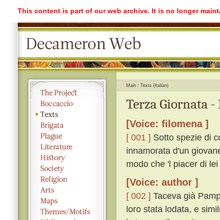
This content is part of our web archive. It is no longer mai
Main
Texts (Italian)
Terza Giornata -
[Voice: filomena ]
[ 001 ]
Sotto spezie di 
innamorata d'un giovane
modo che 'l piacer di lei
[Voice: author ]
[ 002 ]
Taceva già Pampine
loro stata lodata, e sim