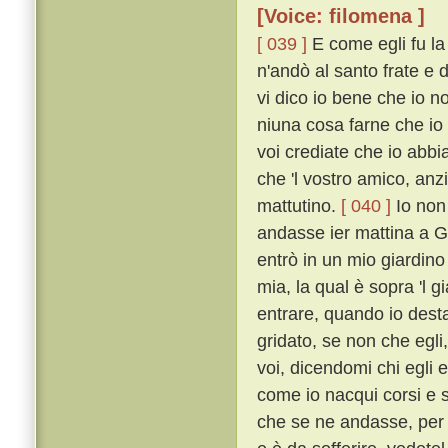
[Voice: filomena ]
[ 039 ]
E come egli fu la
n'andò al santo frate e
vi dico io bene che io non
niuna cosa farne che io 
voi crediate che io abbia
che 'l vostro amico, anz
mattutino.
[ 040 ]
Io non 
andasse ier mattina a Ge
entrò in un mio giardin
mia, la qual è sopra 'l 
entrare, quando io desta
gridato, se non che egl
voi, dicendomi chi egli 
come io nacqui corsi e se
che se ne andasse, per c