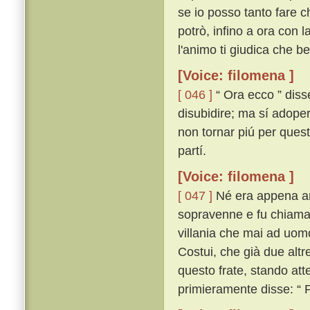
se io posso tanto fare ch
potrò, infino a ora con 
l'animo ti giudica che ben
[Voice: filomena ]
[ 046 ]
“ Ora ecco ” disse
disubidire; ma sí adopera
non tornar piú per questa
partí.
[Voice: filomena ]
[ 047 ]
Né era appena anc
sopravenne e fu chiamato
villania che mai ad uomo
Costui, che già due alt
questo frate, stando att
primieramente disse: “ 