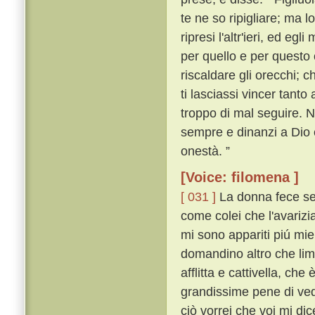
te ne so ripigliare; ma l
ripresi l'altr'ieri, ed e
per quello e per questo 
riscaldare gli orecchi; c
ti lasciassi vincer tanto 
troppo di mal seguire. N
sempre e dinanzi a Dio e
onestà. ”
[Voice: filomena ]
[ 031 ]
La donna fece sem
come colei che l'avarizi
mi sono appariti piú mie
domandino altro che lim
afflitta e cattivella, ch
grandissime pene di ved
ciò vorrei che voi mi di