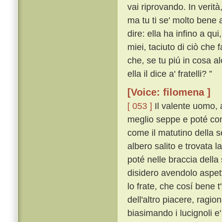
vai riprovando. In verità
ma tu ti se' molto bene
dire: ella ha infino a qu
miei, taciuto di ciò che 
che, se tu piú in cosa al
ella il dice a' fratelli? ”
[Voice: filomena ]
[ 053 ]
Il valente uomo, 
meglio seppe e poté con 
come il matutino della s
albero salito e trovata l
poté nelle braccia della
disidero avendolo aspett
lo frate, che cosí bene 
dell'altro piacere, ragio
biasimando i lucignoli e'