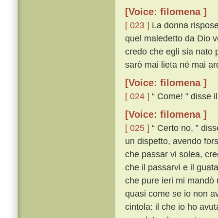
[Voice: filomena ]
[ 023 ]
La donna rispose:
quel maledetto da Dio vos
credo che egli sia nato 
sarò mai lieta né mai ard
[Voice: filomena ]
[ 024 ]
“ Come! ” disse il 
[Voice: filomena ]
[ 025 ]
“ Certo no, ” diss
un dispetto, avendo fors
che passar vi solea, cre
che il passarvi e il guat
che pure ieri mi mandò 
quasi come se io non av
cintola: il che io ho avu