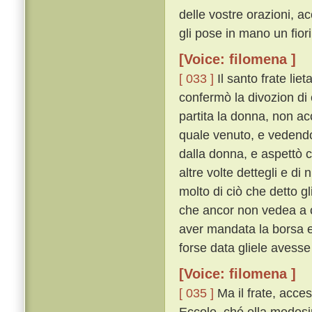
delle vostre orazioni, ac
gli pose in mano un fior
[Voice: filomena ]
[ 033 ]
Il santo frate lie
confermò la divozion di 
partita la donna, non ac
quale venuto, e vedendo
dalla donna, e aspettò ch
altre volte dettegli e di
molto di ciò che detto g
che ancor non vedea a c
aver mandata la borsa e 
forse data gliele avesse
[Voice: filomena ]
[ 035 ]
Ma il frate, acce
Eccole, ché ella medesi