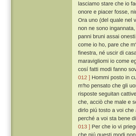
lasciamo stare che io f
onore e piacer fosse, n
Ora uno (del quale nel 
non ne sono ingannata, u
panni bruni assai onesti
come io ho, pare che m'
finestra, né uscir di cas
maravigliomi io come egl
cosí fatti modi fanno s
012 ]
Hommi posto in cuor
m'ho pensato che gli uo
risposte seguitan cattive
che, acciò che male e s
dirlo piú tosto a voi che
perché a voi sta bene di 
013 ]
Per che io vi prieg
che piú questi modi non 