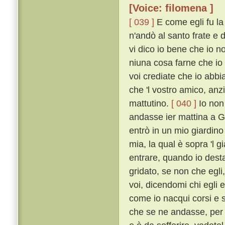
[Voice: filomena ]
[ 039 ]
E come egli fu la
n'andò al santo frate e
vi dico io bene che io non
niuna cosa farne che io 
voi crediate che io abbia
che 'l vostro amico, anz
mattutino.
[ 040 ]
Io non 
andasse ier mattina a Ge
entrò in un mio giardin
mia, la qual è sopra 'l 
entrare, quando io desta
gridato, se non che egl
voi, dicendomi chi egli 
come io nacqui corsi e se
che se ne andasse, per c