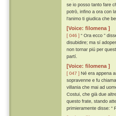
se io posso tanto fare ch
potrò, infino a ora con 
l'animo ti giudica che ben
[Voice: filomena ]
[ 046 ]
“ Ora ecco ” disse
disubidire; ma sí adopera
non tornar piú per questa
partí.
[Voice: filomena ]
[ 047 ]
Né era appena anc
sopravenne e fu chiamato
villania che mai ad uomo
Costui, che già due alt
questo frate, stando att
primieramente disse: “ 