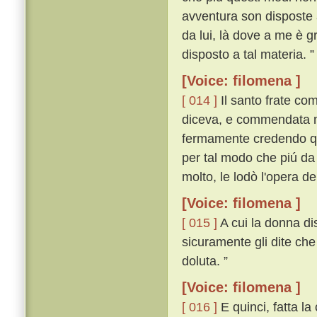
avventura son disposte 
da lui, là dove a me è g
disposto a tal materia. 
[Voice: filomena ]
[ 014 ]
Il santo frate co
diceva, e commendata m
fermamente credendo que
per tal modo che piú da
molto, le lodò l'opera de
[Voice: filomena ]
[ 015 ]
A cui la donna dis
sicuramente gli dite che
doluta. ”
[Voice: filomena ]
[ 016 ]
E quinci, fatta la