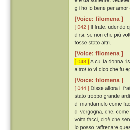
e è da sofferire, vedete
gli ho io bene per amor d
[Voice: filomena ]
[ 042 ]
Il frate, udendo 
dirsi, se non che piú v
fosse stato altri.
[Voice: filomena ]
[ 043 ]
A cui la donna ri
altro! Io vi dico che fu e
[Voice: filomena ]
[ 044 ]
Disse allora il fr
stato troppo grande ardi
di mandarnelo come fac
di vergogna, che, come d
volta facci, cioè che se
io posso raffrenare que