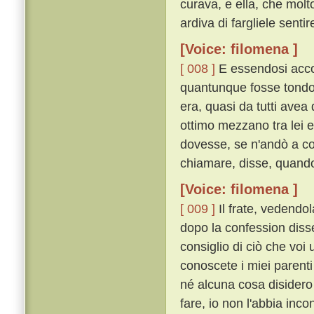
curava, e ella, che molt
ardiva di fargliele senti
[Voice: filomena ]
[ 008 ]
E essendosi accor
quantunque fosse tondo 
era, quasi da tutti avea
ottimo mezzano tra lei 
dovesse, se n'andò a co
chiamare, disse, quando 
[Voice: filomena ]
[ 009 ]
Il frate, vedendol
dopo la confession disse
consiglio di ciò che voi 
conoscete i miei parenti
né alcuna cosa disidero
fare, io non l'abbia inc