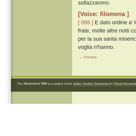
sollazzarono.
[Voice: filomena ]
[ 055 ]
E dato ordine a' l
frate, molte altre notti c
per la sua santa miseric
voglia n'hanno.
← Previous
Decameron Web
The
is a project of the
Italian Studies Department
's
Virtual Humanit