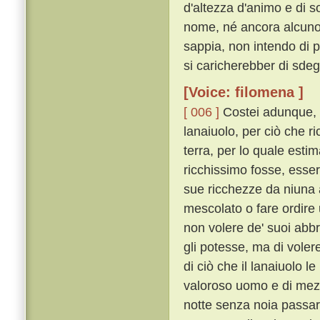
d'altezza d'animo e di so
nome, né ancora alcuno 
sappia, non intendo di 
si caricherebber di sdeg
[Voice: filomena ]
[ 006 ]
Costei adunque, d
lanaiuolo, per ciò che r
terra, per lo quale est
ricchissimo fosse, esser
sue ricchezze da niuna 
mescolato o fare ordire u
non volere de' suoi abb
gli potesse, ma di voler
di ciò che il lanaiuolo 
valoroso uomo e di mezz
notte senza noia passar