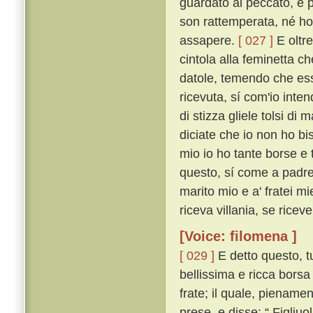
guardato al peccato, e p
son rattemperata, né ho 
assapere.
[ 027 ]
E oltre
cintola alla feminetta c
datole, temendo che essa
ricevuta, sí com'io inten
di stizza gliele tolsi di 
diciate che io non ho bi
mio io ho tante borse e 
questo, sí come a padre 
marito mio e a' fratei m
riceva villania, se ricev
[Voice: filomena ]
[ 029 ]
E detto questo, tu
bellissima e ricca borsa
frate; il quale, piename
prese, e disse: “ Figliuo