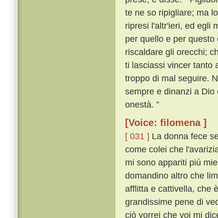
te ne so ripigliare; ma l
ripresi l'altr'ieri, ed e
per quello e per questo 
riscaldare gli orecchi; c
ti lasciassi vincer tanto 
troppo di mal seguire. N
sempre e dinanzi a Dio e
onestà. ”
[Voice: filomena ]
[ 031 ]
La donna fece sem
come colei che l'avarizi
mi sono appariti piú mie
domandino altro che lim
afflitta e cattivella, ch
grandissime pene di ved
ciò vorrei che voi mi di