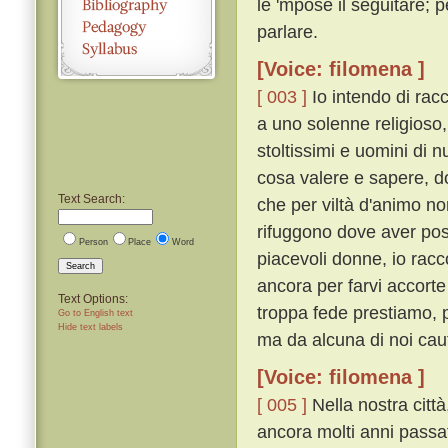
le 'mpose il seguitare;
parlare.
[Voice: filomena ]
[ 003 ]
Io intendo di rac
a uno solenne religioso,
stoltissimi e uomini di n
cosa valere e sapere, d
Text Search:
che per viltà d'animo no
rifuggono dove aver po
Person
Place
Word
piacevoli donne, io rac
Search
ancora per farvi accorte 
Text Options:
troppa fede prestiamo, 
Go to English text
Hide text labels
ma da alcuna di noi cau
[Voice: filomena ]
[ 005 ]
Nella nostra citt
ancora molti anni passat