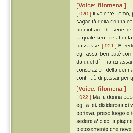
[Voice: filomena ]
[ 020 ]
Il valente uomo, p
sagacità della donna co
non intramettersene per 
la quale sempre attenta 
passasse.
[ 021 ]
E veden
egli assai ben poté comp
da quel dí innanzi assa
consolazion della donna
continuò di passar per q
[Voice: filomena ]
[ 022 ]
Ma la donna dopo 
egli a lei, disiderosa di
portava, preso luogo e t
sedere a' piedi a piagn
pietosamente che novell