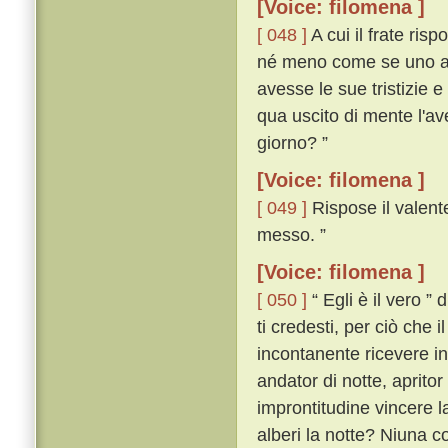
[Voice: filomena ]
[ 048 ]
A cui il frate risp
né meno come se uno an
avesse le sue tristizie 
qua uscito di mente l'av
giorno? ”
[Voice: filomena ]
[ 049 ]
Rispose il valente
messo. ”
[Voice: filomena ]
[ 050 ]
“ Egli è il vero ” 
ti credesti, per ciò che 
incontanente ricevere i
andator di notte, apritor 
improntitudine vincere la
alberi la notte? Niuna co