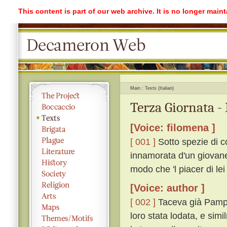
This content is part of our web archive. It is no longer mai
Main
Texts (Italian)
Terza Giornata -
[Voice: filomena ]
[ 001 ]
Sotto spezie di 
innamorata d'un giovane
modo che 'l piacer di lei
[Voice: author ]
[ 002 ]
Taceva già Pampine
loro stata lodata, e sim