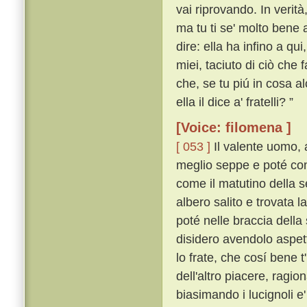
vai riprovando. In verità
ma tu ti se' molto bene
dire: ella ha infino a qu
miei, taciuto di ciò che 
che, se tu piú in cosa al
ella il dice a' fratelli? ”
[Voice: filomena ]
[ 053 ]
Il valente uomo, 
meglio seppe e poté con 
come il matutino della s
albero salito e trovata l
poté nelle braccia della
disidero avendolo aspett
lo frate, che cosí bene 
dell'altro piacere, ragio
biasimando i lucignoli e'