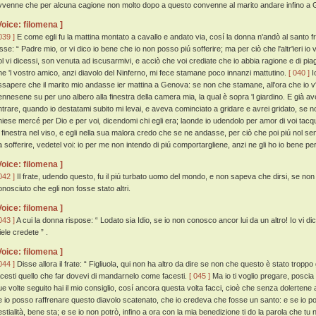
vvenne che per alcuna cagione non molto dopo a questo convenne al marito andare infino a
Voice: filomena ]
039 ]
E come egli fu la mattina montato a cavallo e andato via, cosí la donna n'andò al santo 
isse: “ Padre mio, or vi dico io bene che io non posso piú sofferire; ma per ciò che l'altr'ieri io
ol vi dicessi, son venuta ad iscusarmivi, e acciò che voi crediate che io abbia ragione e di piag
he 'l vostro amico, anzi diavolo del Ninferno, mi fece stamane poco innanzi mattutino.
[ 040 ]
I
ssapere che il marito mio andasse ier mattina a Genova: se non che stamane, all'ora che io v'h
ennesene su per uno albero alla finestra della camera mia, la qual è sopra 'l giardino. E già a
ntrare, quando io destatami subito mi levai, e aveva cominciato a gridare e avrei gridato, se 
hiese mercé per Dio e per voi, dicendomi chi egli era; laonde io udendolo per amor di voi tacqu
a finestra nel viso, e egli nella sua malora credo che se ne andasse, per ciò che poi piú nol sen
a sofferire, vedetel voi: io per me non intendo di piú comportargliene, anzi ne gli ho io bene per
Voice: filomena ]
042 ]
Il frate, udendo questo, fu il piú turbato uomo del mondo, e non sapeva che dirsi, se no
onosciuto che egli non fosse stato altri.
Voice: filomena ]
043 ]
A cui la donna rispose: “ Lodato sia Idio, se io non conosco ancor lui da un altro! Io vi di
iele credete ” .
Voice: filomena ]
044 ]
Disse allora il frate: “ Figliuola, qui non ha altro da dire se non che questo è stato troppo
acesti quello che far dovevi di mandarnelo come facesti.
[ 045 ]
Ma io ti voglio pregare, poscia
ue volte seguito hai il mio consiglio, cosí ancora questa volta facci, cioè che senza dolertene 
e io posso raffrenare questo diavolo scatenato, che io credeva che fosse un santo: e se io pos
estialità, bene sta; e se io non potrò, infino a ora con la mia benedizione ti do la parola che tu 