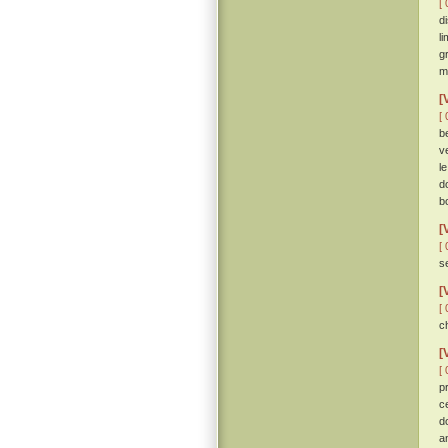
[ 
d
l
g
m
[
[ 
b
v
l
d
b
[
[ 
s
[
[ 
c
[
[ 
p
c
d
a