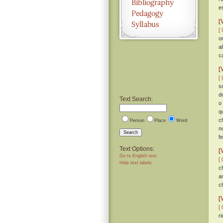
e
[
[ 
o
a
c
[
[ 
s
d
Text Search:
o
q
c
Person
Place
Word
n
Search
f
Text Options:
[
Go to English text
[ 
Hide text labels
c
a
c
[
[ 
r