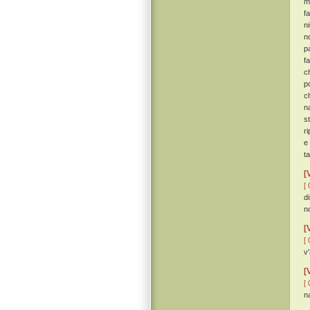
m
f
n
n
p
f
c
p
c
n
st
r
e
t
[
[ 
d
n
[
[ 
v
[
[ 
n