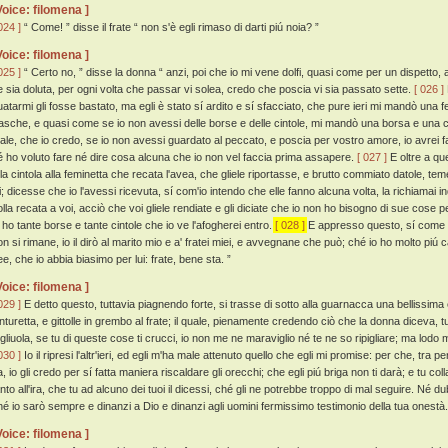
Voice: filomena ]
024 ]
“ Come! ” disse il frate “ non s'è egli rimaso di darti piú noia? ”
Voice: filomena ]
025 ]
“ Certo no, ” disse la donna “ anzi, poi che io mi vene dolfi, quasi come per un dispetto
e sia doluta, per ogni volta che passar vi solea, credo che poscia vi sia passato sette.
[ 026 ]
uatarmi gli fosse bastato, ma egli è stato sí ardito e sí sfacciato, che pure ieri mi mandò una
rasche, e quasi come se io non avessi delle borse e delle cintole, mi mandò una borsa e una cint
ale, che io credo, se io non avessi guardato al peccato, e poscia per vostro amore, io avrei fa
é ho voluto fare né dire cosa alcuna che io non vel faccia prima assapere.
[ 027 ]
E oltre a qu
 la cintola alla feminetta che recata l'avea, che gliele riportasse, e brutto commiato datole, 
i; dicesse che io l'avessi ricevuta, sí com'io intendo che elle fanno alcuna volta, la richiamai ind
olla recata a voi, acciò che voi gliele rendiate e gli diciate che io non ho bisogno di sue cose p
o ho tante borse e tante cintole che io ve l'afogherei entro.
[ 028 ]
E appresso questo, sí come a
on si rimane, io il dirò al marito mio e a' fratei miei, e avvegnane che può; ché io ho molto piú c
ee, che io abbia biasimo per lui: frate, bene sta. ”
Voice: filomena ]
029 ]
E detto questo, tuttavia piagnendo forte, si trasse di sotto alla guarnacca una bellissim
inturetta, e gittolle in grembo al frate; il quale, pienamente credendo ciò che la donna diceva, t
igliuola, se tu di queste cose ti crucci, io non me ne maraviglio né te ne so ripigliare; ma lodo m
030 ]
Io il ripresi l'altr'ieri, ed egli m'ha male attenuto quello che egli mi promise: per che, tr
, io gli credo per sí fatta maniera riscaldare gli orecchi; che egli piú briga non ti darà; e tu col
anto all'ira, che tu ad alcuno dei tuoi il dicessi, ché gli ne potrebbe troppo di mal seguire. Né d
hé io sarò sempre e dinanzi a Dio e dinanzi agli uomini fermissimo testimonio della tua onestà.
Voice: filomena ]