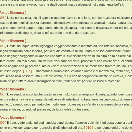
ssere e sono alcuna volta, non che dagli uomini, ma da alcuna di noi cautamente beffati.
Voice: filomena ]
005 ]
Nella nostra città, piú d'inganni piena che d'amore o di fede, non sono ancora molti anni p
rnata e di costumi, d'altezza d'animo e di sottili avvedimenti quanto alcun'altra dalla natura do
lla presente novella appartenga, come che io gli sappia, non intendo di palesare, per ciò che 
aricherebber di sdegno, dove di ciò sarebbe con risa da trapassare.
Voice: filomena ]
006 ]
Costei adunque, d'alto legnaggio veggendosi nata e maritata ad uno artefice lanaiuolo, p
degno dell'animo porre in terra, per lo quale estimava niuno uomo di bassa condizione, quantu
onna degno; e veggendo lui ancora con tutte le sue ricchezze da niuna altra cosa essere piú
 fare ordire una tela o con una filatrice disputare del filato, propose di non volere de' suoi ab
uanto negare non gli potesse, ma di volere a sodisfazione di sé medesima trovare alcuno, il qua
he fosse degno.
[ 007 ]
E innamorossi d'uno assai valoroso uomo e di mezza età, tanto che, q
otte senza noia passare; ma il valente uomo, di ciò non accorgendosi, niente ne curava, e ell
emina né per lettera ardiva di fargliele sentire, temendo de' pericoli possibili a avvenire.
Voice: filomena ]
008 ]
E essendosi accorta che costui usava molto con un religioso, il quale, quantunque fos
he di santissima vita era, quasi da tutti avea di valentissimo frate fama, estimò costui dovere 
mante. E avendo seco pensato che modo tener dovesse, se n'andò a convenevole ora alla chi
hiamare, disse, quando gli piacesse, da lui si volea confessare.
Voice: filomena ]
009 ]
Il frate, vedendola, ed estimandola gentil donna, l'ascoltò volentieri; ed essa dopo la co
icorrere a voi per aiuto e per consiglio di ciò che voi udirete.
[ 010 ]
Io so, come colei che detto 