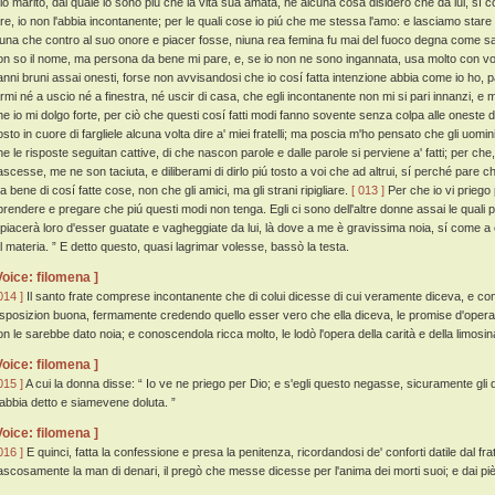
io marito, dal quale io sono piú che la vita sua amata, né alcuna cosa disidero che da lui, sí
are, io non l'abbia incontanente; per le quali cose io piú che me stessa l'amo: e lasciamo star
iuna che contro al suo onore e piacer fosse, niuna rea femina fu mai del fuoco degna come sa
on so il nome, ma persona da bene mi pare, e, se io non ne sono ingannata, usa molto con voi)
anni bruni assai onesti, forse non avvisandosi che io cosí fatta intenzione abbia come io ho, 
armi né a uscio né a finestra, né uscir di casa, che egli incontanente non mi si pari innanzi, e m
he io mi dolgo forte, per ciò che questi cosí fatti modi fanno sovente senza colpa alle oneste
osto in cuore di fargliele alcuna volta dire a' miei fratelli; ma poscia m'ho pensato che gli uom
he le risposte seguitan cattive, di che nascon parole e dalle parole si perviene a' fatti; per c
ascesse, me ne son taciuta, e diliberami di dirlo piú tosto a voi che ad altrui, sí perché pare 
a bene di cosí fatte cose, non che gli amici, ma gli strani ripigliare.
[ 013 ]
Per che io vi priego p
iprendere e pregare che piú questi modi non tenga. Egli ci sono dell'altre donne assai le qual
 piacerà loro d'esser guatate e vagheggiate da lui, là dove a me è gravissima noia, sí come a c
al materia. ” E detto questo, quasi lagrimar volesse, bassò la testa.
Voice: filomena ]
014 ]
Il santo frate comprese incontanente che di colui dicesse di cui veramente diceva, e c
isposizion buona, fermamente credendo quello esser vero che ella diceva, le promise d'operar
on le sarebbe dato noia; e conoscendola ricca molto, le lodò l'opera della carità e della limosi
Voice: filomena ]
015 ]
A cui la donna disse: “ Io ve ne priego per Dio; e s'egli questo negasse, sicuramente gli d
'abbia detto e siamevene doluta. ”
Voice: filomena ]
016 ]
E quinci, fatta la confessione e presa la penitenza, ricordandosi de' conforti datile dal frat
ascosamente la man di denari, il pregò che messe dicesse per l'anima dei morti suoi; e dai piè 