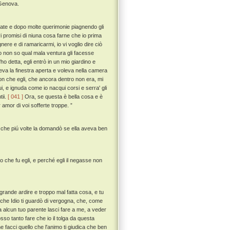
 Genova.
frate e dopo molte querimonie piagnendo gli
 vi promisi di niuna cosa farne che io prima
nere e di ramaricarmi, io vi voglio dire ciò
o non so qual mala ventura gli facesse
o detta, egli entrò in un mio giardino e
veva la finestra aperta e voleva nella camera
non che egli, che ancora dentro non era, mi
i, e ignuda come io nacqui corsi e serra' gli
tii.
[ 041 ]
Ora, se questa è bella cosa e è
 amor di voi sofferte troppe. ”
n che piú volte la domandò se ella aveva ben
co che fu egli, e perché egli il negasse non
 grande ardire e troppo mal fatta cosa, e tu
 che Idio ti guardò di vergogna, che, come
a alcun tuo parente lasci fare a me, a veder
so tanto fare che io il tolga da questa
ne facci quello che l'animo ti giudica che ben