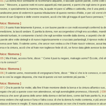
031 ]
La donna fece sembiante di riconfortarsi alquanto, e lasciate queste parole, come colei ch
isse: “ Messere, a queste notti mi sono appariti piú miei parenti, e parmi che egli sieno in gr
imosine, e spezialmente la mamma mia, la quale mi pare sí afflitta e cattivella, che è una pietà
randissime pene di vedermi in questa tribulazione di questo nemico d'Iddio, e per ciò vorrei ch
esse di san Grigorio e delle vostre orazioni, acciò che Idio gli tragga di quel fuoco pennace; ” 
Voice: filomena ]
033 ]
Il santo frate lietamente il prese, e con buone parole e con molti essempli confermò la div
enedizione, la lasciò andare. E partita la donna, non accorgendosi ch'egli era uccellato, mandò
edendol turbato, in contanente s'avisò che egli avrebbe novelle dalla donna, e aspettò che dir 
e parole altre volte dettegli e di nuovo ingiuriosamente e crucciato parlandogli, il riprese molto 
oveva aver fatto. Il valente uomo, che ancor non vedea a che il frate riuscir volesse, assai 
orsa e la cintura, acciò che al frate non togliesse fede di ciò, se forse data gliele avesse la do
Voice: filomena ]
035 ]
Ma il frate, acceso forte, disse: “ Come il puoi tu negare, malvagio uomo? Eccole, ché 
e tu le conosci! ”
Voice: filomena ]
036 ]
Il valente uomo, mostrando di vergognarsi forte, disse: “ Mai sí che io le conosco, e conf
he io cosí la veggio disposta, che mai di questo voi non sentirete piú parola. ”
Voice: filomena ]
037 ]
Ora le parole fur molte; alla fine il frate montone diede la borsa e la cintura all'amico s
regato che piú a queste cose non attendesse, ed egli avendogliele promesso, il licenziò.
[ 038
ertezza che aver gli parea dello amor della donna e del bel dono, come dal frate partito fu, i
onna vedere che egli avea e l'una e l'altra cosa: di che la donna fu molto contenta, e piú anco
ndasse di bene in meglio. E niuna altra cosa aspettando se non che il marito andasse in alcu