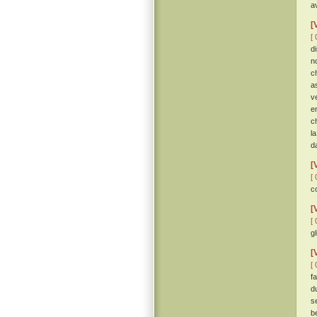
a
[
[ 
d
n
c
a
v
e
c
l
d
[
[ 
c
[
[ 
gl
[
[ 
f
d
s
b