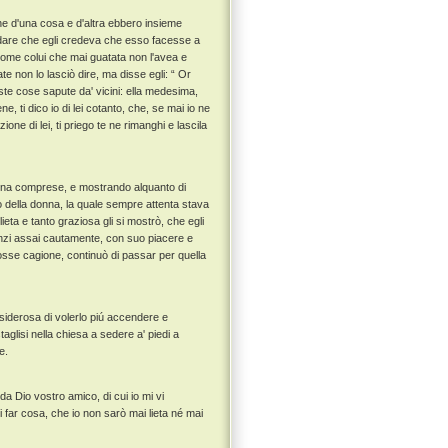
he d'una cosa e d'altra ebbero insieme
uardare che egli credeva che esso facesse a
 come colui che mai guatata non l'avea e
e non lo lasciò dire, ma disse egli: “ Or
este cose sapute da' vicini: ella medesima,
 ti dico io di lei cotanto, che, se mai io ne
one di lei, ti priego te ne rimanghi e lascila
donna comprese, e mostrando alquanto di
dò della donna, la quale sempre attenta stava
ieta e tanto graziosa gli si mostrò, che egli
anzi assai cautamente, con suo piacere e
osse cagione, continuò di passar per quella
isiderosa di volerlo piú accendere e
taglisi nella chiesa a sedere a' piedi a
e.
a Dio vostro amico, di cui io mi vi
mi far cosa, che io non sarò mai lieta né mai