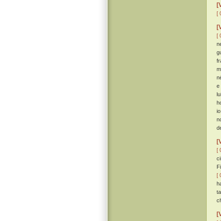
[
[ 
[
[ 
n
g
f
m
n
e
lu
h
i
n
d
[
[ 
c
F
[ 
ha
t
c
[