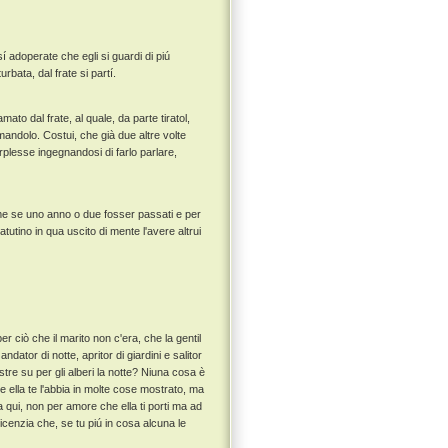
í adoperate che egli si guardi di piú
rbata, dal frate si partí.
to dal frate, al quale, da parte tiratol,
mandolo. Costui, che già due altre volte
plesse ingegnandosi di farlo parlare,
come se uno anno o due fosser passati e per
tutino in qua uscito di mente l'avere altrui
per ciò che il marito non c'era, che la gentil
tor di notte, apritor di giardini e salitor
stre su per gli alberi la notte? Niuna cosa è
he ella te l'abbia in molte cose mostrato, ma
 a qui, non per amore che ella ti porti ma ad
licenzia che, se tu piú in cosa alcuna le