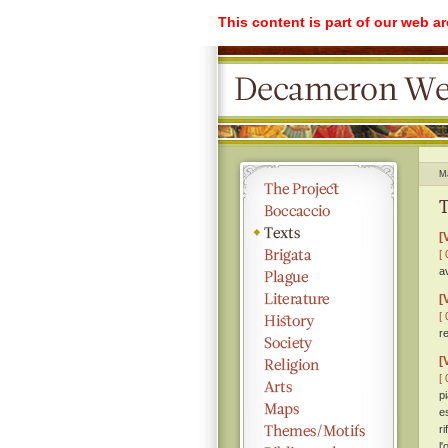
This content is part of our web a
M
T
[
[ 
a
[
[ 
r
[
[ 
p
e
r
l