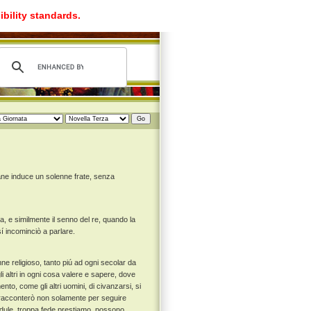
ibility standards.
ne induce un solenne frate, senza
ta, e similmente il senno del re, quando la
í incominciò a parlare.
ne religioso, tanto piú ad ogni secolar da
li altri in ogni cosa valere e sapere, dove
o, come gli altri uomini, di civanzarsi, si
 racconterò non solamente per seguire
credule, troppa fede prestiamo, possono