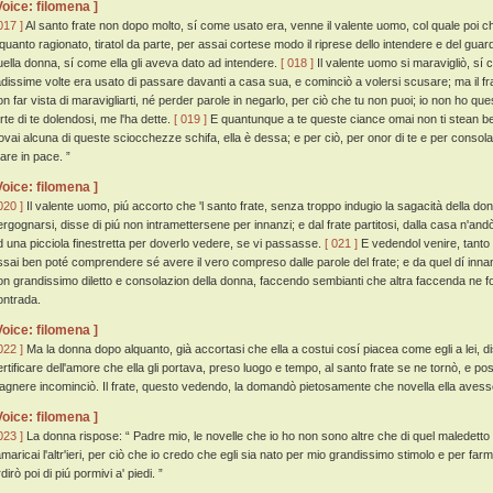
Voice: filomena ]
017 ]
Al santo frate non dopo molto, sí come usato era, venne il valente uomo, col quale poi c
lquanto ragionato, tiratol da parte, per assai cortese modo il riprese dello intendere e del g
uella donna, sí come ella gli aveva dato ad intendere.
[ 018 ]
Il valente uomo si maravigliò, sí
adissime volte era usato di passare davanti a casa sua, e cominciò a volersi scusare; ma il frat
on far vista di maravigliarti, né perder parole in negarlo, per ciò che tu non puoi; io non ho qu
orte di te dolendosi, me l'ha dette.
[ 019 ]
E quantunque a te queste ciance omai non ti stean bene,
rovai alcuna di queste sciocchezze schifa, ella è dessa; e per ciò, per onor di te e per consolazi
tare in pace. ”
Voice: filomena ]
020 ]
Il valente uomo, piú accorto che 'l santo frate, senza troppo indugio la sagacità della 
ergognarsi, disse di piú non intramettersene per innanzi; e dal frate partitosi, dalla casa n'an
d una picciola finestretta per doverlo vedere, se vi passasse.
[ 021 ]
E vedendol venire, tanto l
ssai ben poté comprendere sé avere il vero compreso dalle parole del frate; e da quel dí inn
on grandissimo diletto e consolazion della donna, faccendo sembianti che altra faccenda ne f
ontrada.
Voice: filomena ]
022 ]
Ma la donna dopo alquanto, già accortasi che ella a costui cosí piacea come egli a lei, d
ertificare dell'amore che ella gli portava, preso luogo e tempo, al santo frate se ne tornò, e pos
iagnere incominciò. Il frate, questo vedendo, la domandò pietosamente che novella ella avess
Voice: filomena ]
023 ]
La donna rispose: “ Padre mio, le novelle che io ho non sono altre che di quel maledetto d
amaricai l'altr'ieri, per ciò che io credo che egli sia nato per mio grandissimo stimolo e per far
dirò poi di piú pormivi a' piedi. ”