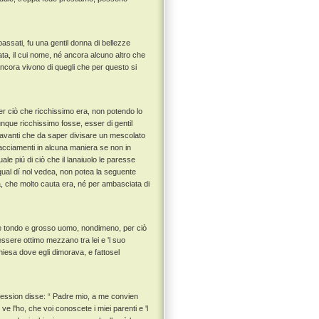
assati, fu una gentil donna di bellezze
tata, il cui nome, né ancora alcuno altro che
ancora vivono di quegli che per questo si
er ciò che ricchissimo era, non potendo lo
nque ricchissimo fosse, esser di gentil
 avanti che da saper divisare un mescolato
bracciamenti in alcuna maniera se non in
le piú di ciò che il lanaiuolo le paresse
ual dí nol vedea, non potea la seguente
a, che molto cauta era, né per ambasciata di
se tondo e grosso uomo, nondimeno, per ciò
essere ottimo mezzano tra lei e 'l suo
esa dove egli dimorava, e fattosel
nfession disse: “ Padre mio, a me convien
ve l'ho, che voi conoscete i miei parenti e 'l