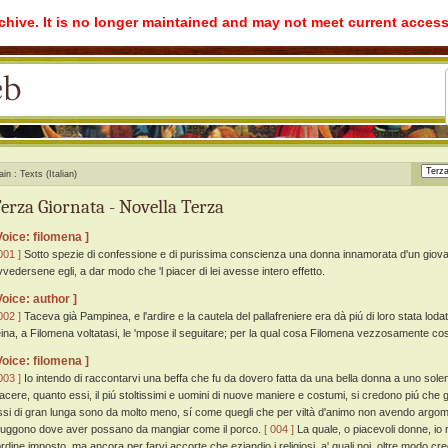
rchive. It is no longer maintained and may not meet current access
ain
Texts (Italian)
erza Giornata - Novella Terza
Voice: filomena ]
001 ]
Sotto spezie di confessione e di purissima conscienza una donna innamorata d'un giova
vvedersene egli, a dar modo che 'l piacer di lei avesse intero effetto.
Voice: author ]
002 ]
Taceva già Pampinea, e l'ardire e la cautela del pallafreniere era dà piú di loro stata loda
eina, a Filomena voltatasi, le 'mpose il seguitare; per la qual cosa Filomena vezzosamente cos
Voice: filomena ]
003 ]
Io intendo di raccontarvi una beffa che fu da dovero fatta da una bella donna a uno solen
iacere, quanto essi, il piú stoltissimi e uomini di nuove maniere e costumi, si credono piú che g
ssi di gran lunga sono da molto meno, sí come quegli che per viltà d'animo non avendo argoment
ifuggono dove aver possano da mangiar come il porco.
[ 004 ]
La quale, o piacevoli donne, io
'ordine imposto, ma ancora per farvi accorte che eziandio i religiosi, a' quali noi, oltre modo 