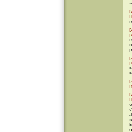
si
[
[ 
n
[
[ 
e
c
p
[
[ 
l
i
[
[ 
[
[ 
d
d'
a
t
i
sp