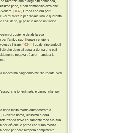
e l'avarizia sua e degli altri conoscea,
andissime pene, e non domandino altro che
 a vedere.
[ 032 ]
Credo che ella porti
e voi mi diceste per l'anime loro le quaranta
e cosí detto, gli pose in mano un fiorino.
ozion di costei: e datale la sua
 per l'amico suo: il quale venuto, e
volesse il frate.
[ 034 ]
Il quale, ripetendogli
di ciò che detto gli avea la donna che egli
tiepidamente negava sé aver mandata la
nna.
ella medesima piagnendo me l'ha recate; vedi
essovi che io feci male, e giurovi che, poi
uo, e dopo molto averlo ammaestrato e
 ]
Il valente uomo, lietissimo e della
n parte n'andò dove cautamente fece alla sua
ra per ciò che le parea che 'l suo avviso
na parte per dare all'opera compimento,