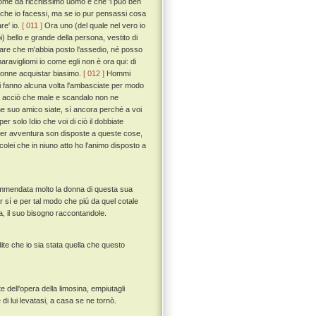
 come da ricchissimo uomo e che 'l può ben
e che io facessi, ma se io pur pensassi cosa
re' io.
[ 011 ]
Ora uno (del quale nel vero io
 bello e grande della persona, vestito di
pare che m'abbia posto l'assedio, né posso
aravigliomi io come egli non è ora qui: di
 donne acquistar biasimo.
[ 012 ]
Hommi
ini fanno alcuna volta l'ambasciate per modo
he, acciò che male e scandalo non ne
che suo amico siate, sí ancora perché a voi
er solo Idio che voi di ciò il dobbiate
i per avventura son disposte a queste cose,
olei che in niuno atto ho l'animo disposto a
ommendata molto la donna di questa sua
 sí e per tal modo che piú da quel cotale
na, il suo bisogno raccontandole.
ite che io sia stata quella che questo
e dell'opera della limosina, empiutagli
di lui levatasi, a casa se ne tornò.