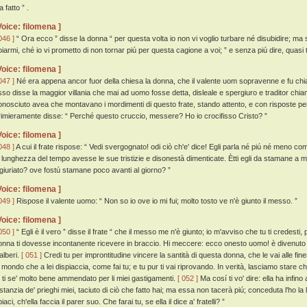
a fatto ” .
Voice: filomena ]
046 ]
“ Ora ecco ” disse la donna “ per questa volta io non vi voglio turbare né disubidire; ma s
oiarmi, ché io vi prometto di non tornar piú per questa cagione a voi; ” e senza piú dire, quasi tu
Voice: filomena ]
047 ]
Né era appena ancor fuor della chiesa la donna, che il valente uom sopravenne e fu chiama
sso disse la maggior villania che mai ad uomo fosse detta, disleale e spergiuro e traditor chia
onosciuto avea che montavano i mordimenti di questo frate, stando attento, e con risposte per
rimieramente disse: “ Perché questo cruccio, messere? Ho io crocifisso Cristo? ”
Voice: filomena ]
048 ]
A cui il frate rispose: “ Vedi svergognato! odi ciò ch'e' dice! Egli parla né piú né meno 
a lunghezza del tempo avesse le sue tristizie e disonestà dimenticate. Ètti egli da stamane a ma
ngiuriato? ove fostú stamane poco avanti al giorno? ”
Voice: filomena ]
049 ]
Rispose il valente uomo: “ Non so io ove io mi fui; molto tosto ve n'è giunto il messo. ”
Voice: filomena ]
050 ]
“ Egli è il vero ” disse il frate “ che il messo me n'è giunto; io m'avviso che tu ti credesti, 
onna ti dovesse incontanente ricevere in braccio. Hi meccere: ecco onesto uomo! è divenuto anda
alberi.
[ 051 ]
Credi tu per improntitudine vincere la santità di questa donna, che le vai alle fine
l mondo che a lei dispiaccia, come fai tu; e tu pur ti vai riprovando. In verità, lasciamo stare c
u ti se' molto bene ammendato per li miei gastigamenti.
[ 052 ]
Ma cosí ti vo' dire: ella ha infino
nstanzia de' prieghi miei, taciuto di ciò che fatto hai; ma essa non tacerà piú; conceduta l'ho la 
iaci, ch'ella faccia il parer suo. Che farai tu, se ella il dice a' fratelli? ”