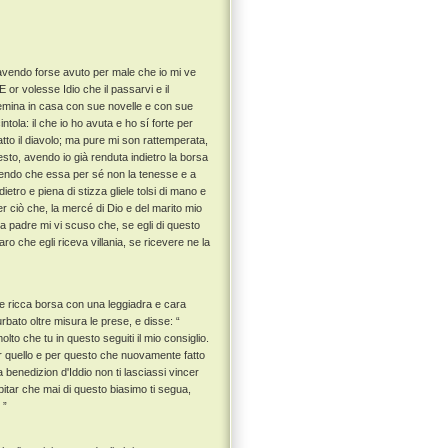
, avendo forse avuto per male che io mi ve
E or volesse Idio che il passarvi e il
 femina in casa con sue novelle e con sue
ola: il che io ho avuta e ho sí forte per
tto il diavolo; ma pure mi son rattemperata,
esto, avendo io già renduta indietro la borsa
temendo che essa per sé non la tenesse e a
ietro e piena di stizza gliele tolsi di mano e
er ciò che, la mercé di Dio e del marito mio
 padre mi vi scuso che, se egli di questo
aro che egli riceva villania, se ricevere ne la
a e ricca borsa con una leggiadra e cara
urbato oltre misura le prese, e disse: “
olto che tu in questo seguiti il mio consiglio.
a per quello e per questo che nuovamente fatto
la benedizion d'Iddio non ti lasciassi vincer
ubitar che mai di questo biasimo ti segua,
 ”