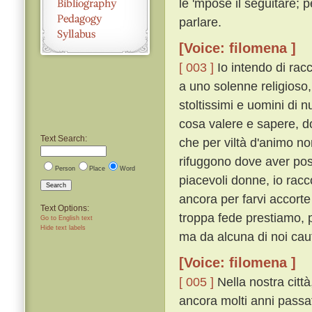
le 'mpose il seguitare;
parlare.
[Voice: filomena ]
[ 003 ]
Io intendo di rac
a uno solenne religioso,
stoltissimi e uomini di n
cosa valere e sapere, d
Text Search:
che per viltà d'animo no
rifuggono dove aver po
Person
Place
Word
piacevoli donne, io rac
Search
ancora per farvi accorte 
Text Options:
troppa fede prestiamo, 
Go to English text
Hide text labels
ma da alcuna di noi cau
[Voice: filomena ]
[ 005 ]
Nella nostra citt
ancora molti anni passat