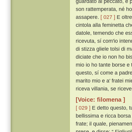
guardato al peccato, e p
son rattemperata, né ho 
assapere.
[ 027 ]
E oltre
cintola alla feminetta c
datole, temendo che essa
ricevuta, sí com'io inten
di stizza gliele tolsi di 
diciate che io non ho bi
mio io ho tante borse e 
questo, sí come a padre 
marito mio e a' fratei m
riceva villania, se ricev
[Voice: filomena ]
[ 029 ]
E detto questo, tu
bellissima e ricca borsa
frate; il quale, piename
prese, e disse: “ Figliuo