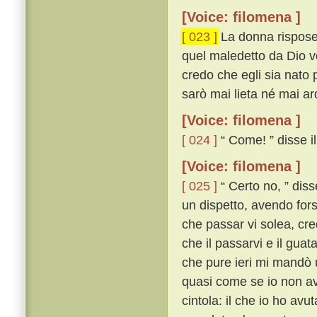
[Voice: filomena ]
[ 023 ]
La donna rispose:
quel maledetto da Dio vos
credo che egli sia nato 
sarò mai lieta né mai ard
[Voice: filomena ]
[ 024 ]
“ Come! ” disse il 
[Voice: filomena ]
[ 025 ]
“ Certo no, ” diss
un dispetto, avendo fors
che passar vi solea, cre
che il passarvi e il guat
che pure ieri mi mandò 
quasi come se io non av
cintola: il che io ho avu