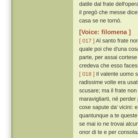
datile dal frate dell'op
il pregò che messe dicess
casa se ne tornò.
[Voice: filomena ]
[ 017 ]
Al santo frate no
quale poi che d'una cosa
parte, per assai cortese
credeva che esso facess
[ 018 ]
Il valente uomo s
radissime volte era usat
scusare; ma il frate non 
maravigliarti, né perder
cose sapute da' vicini: 
quantunque a te queste c
se mai io ne trovai alcu
onor di te e per consolaz