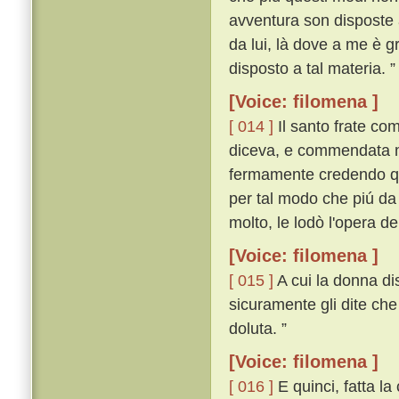
avventura son disposte 
da lui, là dove a me è g
disposto a tal materia. 
[Voice: filomena ]
[ 014 ]
Il santo frate co
diceva, e commendata m
fermamente credendo que
per tal modo che piú da
molto, le lodò l'opera de
[Voice: filomena ]
[ 015 ]
A cui la donna dis
sicuramente gli dite che
doluta. ”
[Voice: filomena ]
[ 016 ]
E quinci, fatta la