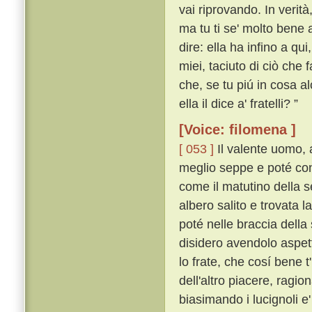
vai riprovando. In verità
ma tu ti se' molto bene
dire: ella ha infino a qu
miei, taciuto di ciò che 
che, se tu piú in cosa al
ella il dice a' fratelli? ”
[Voice: filomena ]
[ 053 ]
Il valente uomo, 
meglio seppe e poté con 
come il matutino della s
albero salito e trovata l
poté nelle braccia della
disidero avendolo aspett
lo frate, che cosí bene 
dell'altro piacere, ragio
biasimando i lucignoli e'