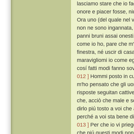
lasciamo stare che io f
onore e piacer fosse, n
Ora uno (del quale nel 
non ne sono ingannata, u
panni bruni assai onesti
come io ho, pare che m'
finestra, né uscir di cas
maravigliomi io come egl
cosí fatti modi fanno s
012 ]
Hommi posto in cuor
m'ho pensato che gli uo
risposte seguitan cattive
che, acciò che male e s
dirlo piú tosto a voi che
perché a voi sta bene di 
013 ]
Per che io vi prieg
che piú questi modi non 