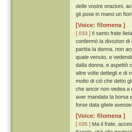
delle vostre orazioni, ac
gli pose in mano un fior
[Voice: filomena ]
[ 033 ]
Il santo frate lie
confermò la divozion di 
partita la donna, non ac
quale venuto, e vedendo
dalla donna, e aspettò ch
altre volte dettegli e di
molto di ciò che detto g
che ancor non vedea a c
aver mandata la borsa e 
forse data gliele avesse
[Voice: filomena ]
[ 035 ]
Ma il frate, acce
Eccole, ché ella medesi