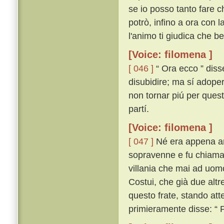
se io posso tanto fare ch
potrò, infino a ora con 
l'animo ti giudica che ben
[Voice: filomena ]
[ 046 ]
“ Ora ecco ” disse
disubidire; ma sí adopera
non tornar piú per questa
partí.
[Voice: filomena ]
[ 047 ]
Né era appena anc
sopravenne e fu chiamato
villania che mai ad uomo
Costui, che già due alt
questo frate, stando att
primieramente disse: “ 