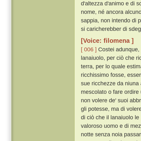
d'altezza d'animo e di so
nome, né ancora alcuno 
sappia, non intendo di 
si caricherebber di sdeg
[Voice: filomena ]
[ 006 ]
Costei adunque, d
lanaiuolo, per ciò che r
terra, per lo quale est
ricchissimo fosse, esser
sue ricchezze da niuna 
mescolato o fare ordire u
non volere de' suoi abb
gli potesse, ma di voler
di ciò che il lanaiuolo 
valoroso uomo e di mezz
notte senza noia passar