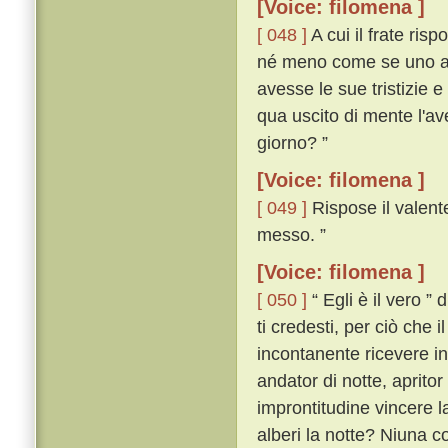
[Voice: filomena ]
[ 048 ]
A cui il frate risp
né meno come se uno an
avesse le sue tristizie 
qua uscito di mente l'av
giorno? ”
[Voice: filomena ]
[ 049 ]
Rispose il valente
messo. ”
[Voice: filomena ]
[ 050 ]
“ Egli è il vero ” 
ti credesti, per ciò che 
incontanente ricevere i
andator di notte, apritor 
improntitudine vincere la
alberi la notte? Niuna co