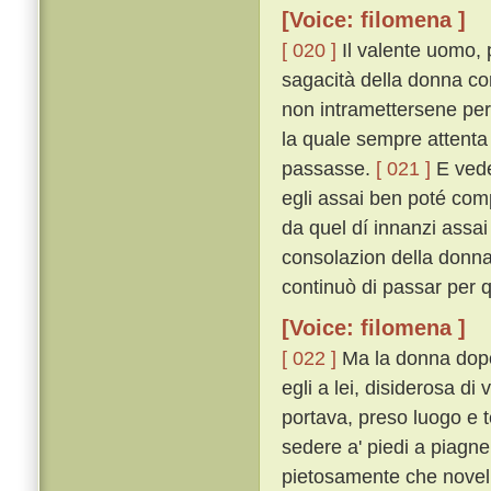
[Voice: filomena ]
[ 020 ]
Il valente uomo, p
sagacità della donna co
non intramettersene per 
la quale sempre attenta 
passasse.
[ 021 ]
E veden
egli assai ben poté comp
da quel dí innanzi assa
consolazion della donna
continuò di passar per q
[Voice: filomena ]
[ 022 ]
Ma la donna dopo 
egli a lei, disiderosa di
portava, preso luogo e t
sedere a' piedi a piagn
pietosamente che novell