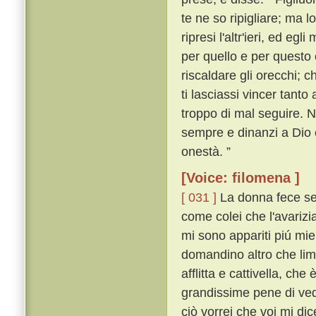
te ne so ripigliare; ma l
ripresi l'altr'ieri, ed e
per quello e per questo 
riscaldare gli orecchi; c
ti lasciassi vincer tanto 
troppo di mal seguire. N
sempre e dinanzi a Dio e
onestà. ”
[Voice: filomena ]
[ 031 ]
La donna fece sem
come colei che l'avarizi
mi sono appariti piú mie
domandino altro che lim
afflitta e cattivella, ch
grandissime pene di ved
ciò vorrei che voi mi di