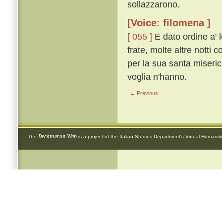
sollazzarono.
[Voice: filomena ]
[ 055 ]
E dato ordine a' l
frate, molte altre notti c
per la sua santa miseric
voglia n'hanno.
← Previous
Decameron Web
The
is a project of the
Italian Studies Department
's
Virtual Humanit