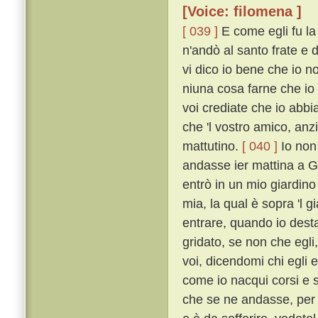
[Voice: filomena ]
[ 039 ]
E come egli fu la
n'andò al santo frate e
vi dico io bene che io non
niuna cosa farne che io 
voi crediate che io abbia
che 'l vostro amico, anz
mattutino.
[ 040 ]
Io non 
andasse ier mattina a Ge
entrò in un mio giardin
mia, la qual è sopra 'l 
entrare, quando io desta
gridato, se non che egl
voi, dicendomi chi egli 
come io nacqui corsi e se
che se ne andasse, per c