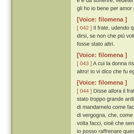
e è da sofferire, vedete
gli ho io bene per amor d
[Voice: filomena ]
[ 042 ]
Il frate, udendo 
dirsi, se non che piú v
fosse stato altri.
[Voice: filomena ]
[ 043 ]
A cui la donna ri
altro! Io vi dico che fu e
[Voice: filomena ]
[ 044 ]
Disse allora il fr
stato troppo grande ardi
di mandarnelo come fac
di vergogna, che, come d
volta facci, cioè che se
io posso raffrenare que