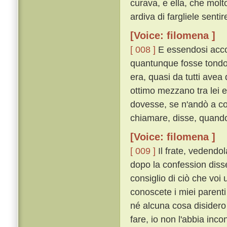
curava, e ella, che molt
ardiva di fargliele senti
[Voice: filomena ]
[ 008 ]
E essendosi accor
quantunque fosse tondo 
era, quasi da tutti avea
ottimo mezzano tra lei 
dovesse, se n'andò a co
chiamare, disse, quando 
[Voice: filomena ]
[ 009 ]
Il frate, vedendol
dopo la confession disse
consiglio di ciò che voi 
conoscete i miei parenti
né alcuna cosa disidero
fare, io non l'abbia inc