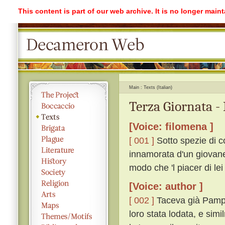
This content is part of our web archive. It is no longer mai
Main
Texts (Italian)
Terza Giornata -
[Voice: filomena ]
[ 001 ]
Sotto spezie di 
innamorata d'un giovane
modo che 'l piacer di lei
[Voice: author ]
[ 002 ]
Taceva già Pampine
loro stata lodata, e sim