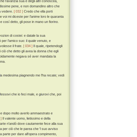
e l'avarizia sua e degli altri conoscea,
andissime pene, e non domandino altro che
 a vedere.
[ 032 ]
Credo che ella porti
e voi mi diceste per l'anime loro le quaranta
e cosí detto, gli pose in mano un fiorino.
ozion di costei: e datale la sua
 per l'amico suo: il quale venuto, e
volesse il frate.
[ 034 ]
Il quale, ripetendogli
di ciò che detto gli avea la donna che egli
tiepidamente negava sé aver mandata la
nna.
ella medesima piagnendo me l'ha recate; vedi
essovi che io feci male, e giurovi che, poi
uo, e dopo molto averlo ammaestrato e
 ]
Il valente uomo, lietissimo e della
n parte n'andò dove cautamente fece alla sua
ra per ciò che le parea che 'l suo avviso
na parte per dare all'opera compimento,