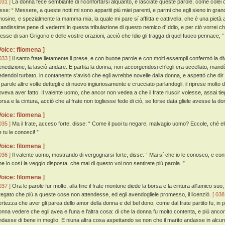
031 ]
La donna fece sembiante di riconfortarsi alquanto, e lasciate queste parole, come colei ch
isse: “ Messere, a queste notti mi sono appariti piú miei parenti, e parmi che egli sieno in gr
imosine, e spezialmente la mamma mia, la quale mi pare sí afflitta e cattivella, che è una pietà
randissime pene di vedermi in questa tribulazione di questo nemico d'Iddio, e per ciò vorrei ch
esse di san Grigorio e delle vostre orazioni, acciò che Idio gli tragga di quel fuoco pennace; ” 
Voice: filomena ]
033 ]
Il santo frate lietamente il prese, e con buone parole e con molti essempli confermò la div
enedizione, la lasciò andare. E partita la donna, non accorgendosi ch'egli era uccellato, mandò
edendol turbato, in contanente s'avisò che egli avrebbe novelle dalla donna, e aspettò che dir 
e parole altre volte dettegli e di nuovo ingiuriosamente e crucciato parlandogli, il riprese molto 
oveva aver fatto. Il valente uomo, che ancor non vedea a che il frate riuscir volesse, assai 
orsa e la cintura, acciò che al frate non togliesse fede di ciò, se forse data gliele avesse la do
Voice: filomena ]
035 ]
Ma il frate, acceso forte, disse: “ Come il puoi tu negare, malvagio uomo? Eccole, ché 
e tu le conosci! ”
Voice: filomena ]
036 ]
Il valente uomo, mostrando di vergognarsi forte, disse: “ Mai sí che io le conosco, e conf
he io cosí la veggio disposta, che mai di questo voi non sentirete piú parola. ”
Voice: filomena ]
037 ]
Ora le parole fur molte; alla fine il frate montone diede la borsa e la cintura all'amico s
regato che piú a queste cose non attendesse, ed egli avendogliele promesso, il licenziò.
[ 038
ertezza che aver gli parea dello amor della donna e del bel dono, come dal frate partito fu, i
onna vedere che egli avea e l'una e l'altra cosa: di che la donna fu molto contenta, e piú anco
ndasse di bene in meglio. E niuna altra cosa aspettando se non che il marito andasse in alcu