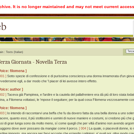
rchive. It is no longer maintained and may not meet current access
ain
Texts (Italian)
erza Giornata - Novella Terza
Voice: filomena ]
001 ]
Sotto spezie di confessione e di purissima conscienza una donna innamorata d'un giova
vvedersene egli, a dar modo che 'l piacer di lei avesse intero effetto.
Voice: author ]
002 ]
Taceva già Pampinea, e l'ardire e la cautela del pallafreniere era dà piú di loro stata loda
eina, a Filomena voltatasi, le 'mpose il seguitare; per la qual cosa Filomena vezzosamente cos
Voice: filomena ]
003 ]
Io intendo di raccontarvi una beffa che fu da dovero fatta da una bella donna a uno solen
iacere, quanto essi, il piú stoltissimi e uomini di nuove maniere e costumi, si credono piú che g
ssi di gran lunga sono da molto meno, sí come quegli che per viltà d'animo non avendo argoment
ifuggono dove aver possano da mangiar come il porco.
[ 004 ]
La quale, o piacevoli donne, io
'ordine imposto, ma ancora per farvi accorte che eziandio i religiosi, a' quali noi, oltre modo 