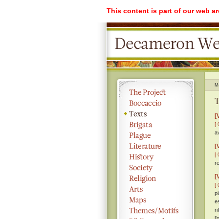
This content is part of our web a
M
T
[
[ 
a
[
[ 
r
[
[ 
p
e
r
l