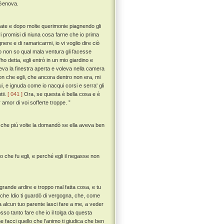
 Genova.
frate e dopo molte querimonie piagnendo gli
 vi promisi di niuna cosa farne che io prima
nere e di ramaricarmi, io vi voglio dire ciò
o non so qual mala ventura gli facesse
o detta, egli entrò in un mio giardino e
veva la finestra aperta e voleva nella camera
non che egli, che ancora dentro non era, mi
i, e ignuda come io nacqui corsi e serra' gli
tii.
[ 041 ]
Ora, se questa è bella cosa e è
 amor di voi sofferte troppe. ”
n che piú volte la domandò se ella aveva ben
co che fu egli, e perché egli il negasse non
 grande ardire e troppo mal fatta cosa, e tu
 che Idio ti guardò di vergogna, che, come
a alcun tuo parente lasci fare a me, a veder
so tanto fare che io il tolga da questa
ne facci quello che l'animo ti giudica che ben