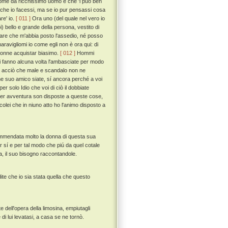
 come da ricchissimo uomo e che 'l può ben
e che io facessi, ma se io pur pensassi cosa
re' io.
[ 011 ]
Ora uno (del quale nel vero io
 bello e grande della persona, vestito di
pare che m'abbia posto l'assedio, né posso
aravigliomi io come egli non è ora qui: di
 donne acquistar biasimo.
[ 012 ]
Hommi
ini fanno alcuna volta l'ambasciate per modo
he, acciò che male e scandalo non ne
che suo amico siate, sí ancora perché a voi
er solo Idio che voi di ciò il dobbiate
i per avventura son disposte a queste cose,
olei che in niuno atto ho l'animo disposto a
ommendata molto la donna di questa sua
 sí e per tal modo che piú da quel cotale
na, il suo bisogno raccontandole.
ite che io sia stata quella che questo
e dell'opera della limosina, empiutagli
di lui levatasi, a casa se ne tornò.