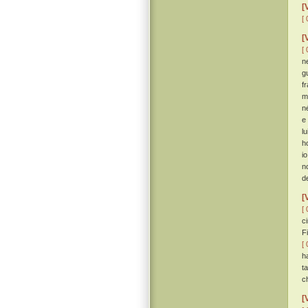
[
[ 
[
[ 
n
g
f
m
n
e
lu
h
i
n
d
[
[ 
c
F
[ 
ha
t
c
[