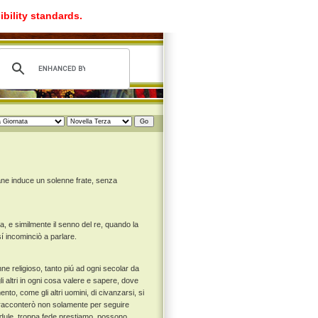
ibility standards.
ne induce un solenne frate, senza
ta, e similmente il senno del re, quando la
í incominciò a parlare.
ne religioso, tanto piú ad ogni secolar da
li altri in ogni cosa valere e sapere, dove
o, come gli altri uomini, di civanzarsi, si
 racconterò non solamente per seguire
credule, troppa fede prestiamo, possono