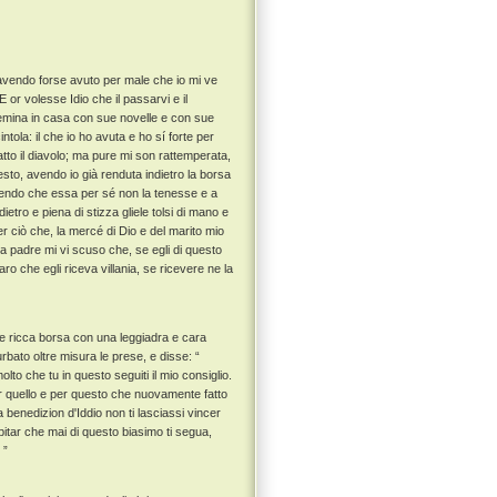
, avendo forse avuto per male che io mi ve
E or volesse Idio che il passarvi e il
 femina in casa con sue novelle e con sue
ola: il che io ho avuta e ho sí forte per
tto il diavolo; ma pure mi son rattemperata,
esto, avendo io già renduta indietro la borsa
temendo che essa per sé non la tenesse e a
ietro e piena di stizza gliele tolsi di mano e
er ciò che, la mercé di Dio e del marito mio
 padre mi vi scuso che, se egli di questo
aro che egli riceva villania, se ricevere ne la
a e ricca borsa con una leggiadra e cara
urbato oltre misura le prese, e disse: “
olto che tu in questo seguiti il mio consiglio.
a per quello e per questo che nuovamente fatto
la benedizion d'Iddio non ti lasciassi vincer
ubitar che mai di questo biasimo ti segua,
 ”