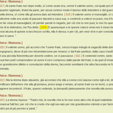
Voice: filomena ]
017 ]
Al santo frate non dopo molto, sí come usato era, venne il valente uomo, col quale poi c
lquanto ragionato, tiratol da parte, per assai cortese modo il riprese dello intendere e del g
uella donna, sí come ella gli aveva dato ad intendere.
[ 018 ]
Il valente uomo si maravigliò, sí
adissime volte era usato di passare davanti a casa sua, e cominciò a volersi scusare; ma il frat
on far vista di maravigliarti, né perder parole in negarlo, per ciò che tu non puoi; io non ho qu
orte di te dolendosi, me l'ha dette.
[ 019 ]
E quantunque a te queste ciance omai non ti stean bene,
rovai alcuna di queste sciocchezze schifa, ella è dessa; e per ciò, per onor di te e per consolazi
tare in pace. ”
Voice: filomena ]
020 ]
Il valente uomo, piú accorto che 'l santo frate, senza troppo indugio la sagacità della 
ergognarsi, disse di piú non intramettersene per innanzi; e dal frate partitosi, dalla casa n'an
d una picciola finestretta per doverlo vedere, se vi passasse.
[ 021 ]
E vedendol venire, tanto l
ssai ben poté comprendere sé avere il vero compreso dalle parole del frate; e da quel dí inn
on grandissimo diletto e consolazion della donna, faccendo sembianti che altra faccenda ne f
ontrada.
Voice: filomena ]
022 ]
Ma la donna dopo alquanto, già accortasi che ella a costui cosí piacea come egli a lei, d
ertificare dell'amore che ella gli portava, preso luogo e tempo, al santo frate se ne tornò, e pos
iagnere incominciò. Il frate, questo vedendo, la domandò pietosamente che novella ella avess
Voice: filomena ]
023 ]
La donna rispose: “ Padre mio, le novelle che io ho non sono altre che di quel maledetto d
amaricai l'altr'ieri, per ciò che io credo che egli sia nato per mio grandissimo stimolo e per far
dirò poi di piú pormivi a' piedi. ”