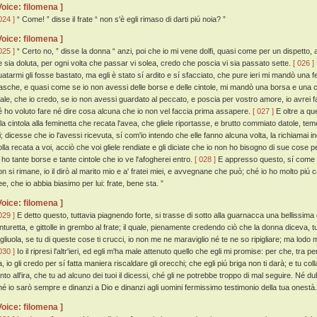
Voice: filomena ]
024 ]
“ Come! ” disse il frate “ non s'è egli rimaso di darti piú noia? ”
Voice: filomena ]
025 ]
“ Certo no, ” disse la donna “ anzi, poi che io mi vene dolfi, quasi come per un dispetto
e sia doluta, per ogni volta che passar vi solea, credo che poscia vi sia passato sette.
[ 026 ]
uatarmi gli fosse bastato, ma egli è stato sí ardito e sí sfacciato, che pure ieri mi mandò una
rasche, e quasi come se io non avessi delle borse e delle cintole, mi mandò una borsa e una cint
ale, che io credo, se io non avessi guardato al peccato, e poscia per vostro amore, io avrei fa
é ho voluto fare né dire cosa alcuna che io non vel faccia prima assapere.
[ 027 ]
E oltre a qu
 la cintola alla feminetta che recata l'avea, che gliele riportasse, e brutto commiato datole, 
i; dicesse che io l'avessi ricevuta, sí com'io intendo che elle fanno alcuna volta, la richiamai ind
olla recata a voi, acciò che voi gliele rendiate e gli diciate che io non ho bisogno di sue cose p
o ho tante borse e tante cintole che io ve l'afogherei entro.
[ 028 ]
E appresso questo, sí come a
on si rimane, io il dirò al marito mio e a' fratei miei, e avvegnane che può; ché io ho molto piú c
ee, che io abbia biasimo per lui: frate, bene sta. ”
Voice: filomena ]
029 ]
E detto questo, tuttavia piagnendo forte, si trasse di sotto alla guarnacca una bellissim
inturetta, e gittolle in grembo al frate; il quale, pienamente credendo ciò che la donna diceva, t
igliuola, se tu di queste cose ti crucci, io non me ne maraviglio né te ne so ripigliare; ma lodo m
030 ]
Io il ripresi l'altr'ieri, ed egli m'ha male attenuto quello che egli mi promise: per che, tr
, io gli credo per sí fatta maniera riscaldare gli orecchi; che egli piú briga non ti darà; e tu col
anto all'ira, che tu ad alcuno dei tuoi il dicessi, ché gli ne potrebbe troppo di mal seguire. Né d
hé io sarò sempre e dinanzi a Dio e dinanzi agli uomini fermissimo testimonio della tua onestà.
Voice: filomena ]