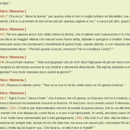
a fatto ” .
Voice: filomena ]
046 ]
“ Ora ecco ” disse la donna “ per questa volta io non vi voglio turbare né disubidire; ma s
oiarmi, ché io vi prometto di non tornar piú per questa cagione a voi; ” e senza piú dire, quasi tu
Voice: filomena ]
047 ]
Né era appena ancor fuor della chiesa la donna, che il valente uom sopravenne e fu chiama
sso disse la maggior villania che mai ad uomo fosse detta, disleale e spergiuro e traditor chia
onosciuto avea che montavano i mordimenti di questo frate, stando attento, e con risposte per
rimieramente disse: “ Perché questo cruccio, messere? Ho io crocifisso Cristo? ”
Voice: filomena ]
048 ]
A cui il frate rispose: “ Vedi svergognato! odi ciò ch'e' dice! Egli parla né piú né meno 
a lunghezza del tempo avesse le sue tristizie e disonestà dimenticate. Ètti egli da stamane a ma
ngiuriato? ove fostú stamane poco avanti al giorno? ”
Voice: filomena ]
049 ]
Rispose il valente uomo: “ Non so io ove io mi fui; molto tosto ve n'è giunto il messo. ”
Voice: filomena ]
050 ]
“ Egli è il vero ” disse il frate “ che il messo me n'è giunto; io m'avviso che tu ti credesti, 
onna ti dovesse incontanente ricevere in braccio. Hi meccere: ecco onesto uomo! è divenuto anda
alberi.
[ 051 ]
Credi tu per improntitudine vincere la santità di questa donna, che le vai alle fine
l mondo che a lei dispiaccia, come fai tu; e tu pur ti vai riprovando. In verità, lasciamo stare c
u ti se' molto bene ammendato per li miei gastigamenti.
[ 052 ]
Ma cosí ti vo' dire: ella ha infino
nstanzia de' prieghi miei, taciuto di ciò che fatto hai; ma essa non tacerà piú; conceduta l'ho la 
iaci, ch'ella faccia il parer suo. Che farai tu, se ella il dice a' fratelli? ”