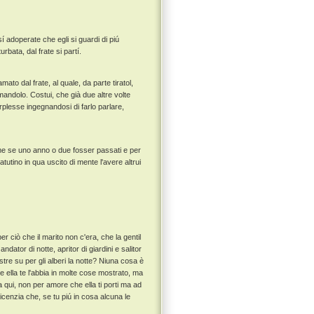
í adoperate che egli si guardi di piú
rbata, dal frate si partí.
to dal frate, al quale, da parte tiratol,
mandolo. Costui, che già due altre volte
plesse ingegnandosi di farlo parlare,
come se uno anno o due fosser passati e per
tutino in qua uscito di mente l'avere altrui
per ciò che il marito non c'era, che la gentil
tor di notte, apritor di giardini e salitor
stre su per gli alberi la notte? Niuna cosa è
he ella te l'abbia in molte cose mostrato, ma
 a qui, non per amore che ella ti porti ma ad
licenzia che, se tu piú in cosa alcuna le