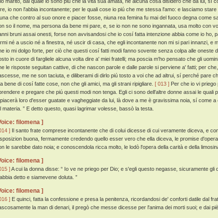
io marito, dal quale io sono piú che la vita sua amata, né alcuna cosa disidero che da lui, sí
are, io non l'abbia incontanente; per le quali cose io piú che me stessa l'amo: e lasciamo star
iuna che contro al suo onore e piacer fosse, niuna rea femina fu mai del fuoco degna come sa
on so il nome, ma persona da bene mi pare, e, se io non ne sono ingannata, usa molto con voi)
anni bruni assai onesti, forse non avvisandosi che io cosí fatta intenzione abbia come io ho, 
armi né a uscio né a finestra, né uscir di casa, che egli incontanente non mi si pari innanzi, e m
he io mi dolgo forte, per ciò che questi cosí fatti modi fanno sovente senza colpa alle oneste
osto in cuore di fargliele alcuna volta dire a' miei fratelli; ma poscia m'ho pensato che gli uom
he le risposte seguitan cattive, di che nascon parole e dalle parole si perviene a' fatti; per c
ascesse, me ne son taciuta, e diliberami di dirlo piú tosto a voi che ad altrui, sí perché pare 
a bene di cosí fatte cose, non che gli amici, ma gli strani ripigliare.
[ 013 ]
Per che io vi priego p
iprendere e pregare che piú questi modi non tenga. Egli ci sono dell'altre donne assai le qual
 piacerà loro d'esser guatate e vagheggiate da lui, là dove a me è gravissima noia, sí come a c
al materia. ” E detto questo, quasi lagrimar volesse, bassò la testa.
Voice: filomena ]
014 ]
Il santo frate comprese incontanente che di colui dicesse di cui veramente diceva, e c
isposizion buona, fermamente credendo quello esser vero che ella diceva, le promise d'operar
on le sarebbe dato noia; e conoscendola ricca molto, le lodò l'opera della carità e della limosi
Voice: filomena ]
015 ]
A cui la donna disse: “ Io ve ne priego per Dio; e s'egli questo negasse, sicuramente gli d
'abbia detto e siamevene doluta. ”
Voice: filomena ]
016 ]
E quinci, fatta la confessione e presa la penitenza, ricordandosi de' conforti datile dal frat
ascosamente la man di denari, il pregò che messe dicesse per l'anima dei morti suoi; e dai piè 