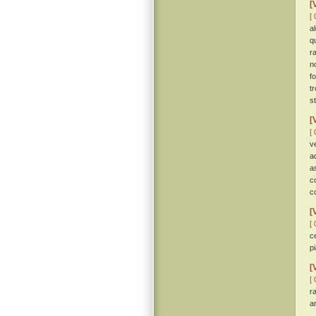
[
[ 
a
q
r
n
f
t
s
[
[ 
v
a
a
c
c
[
[ 
c
p
[
[ 
r
ar