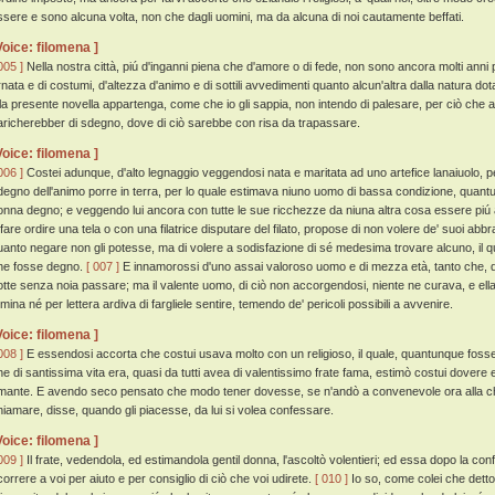
ssere e sono alcuna volta, non che dagli uomini, ma da alcuna di noi cautamente beffati.
Voice: filomena ]
005 ]
Nella nostra città, piú d'inganni piena che d'amore o di fede, non sono ancora molti anni p
rnata e di costumi, d'altezza d'animo e di sottili avvedimenti quanto alcun'altra dalla natura do
lla presente novella appartenga, come che io gli sappia, non intendo di palesare, per ciò che 
aricherebber di sdegno, dove di ciò sarebbe con risa da trapassare.
Voice: filomena ]
006 ]
Costei adunque, d'alto legnaggio veggendosi nata e maritata ad uno artefice lanaiuolo, p
degno dell'animo porre in terra, per lo quale estimava niuno uomo di bassa condizione, quantu
onna degno; e veggendo lui ancora con tutte le sue ricchezze da niuna altra cosa essere piú
 fare ordire una tela o con una filatrice disputare del filato, propose di non volere de' suoi ab
uanto negare non gli potesse, ma di volere a sodisfazione di sé medesima trovare alcuno, il qua
he fosse degno.
[ 007 ]
E innamorossi d'uno assai valoroso uomo e di mezza età, tanto che, q
otte senza noia passare; ma il valente uomo, di ciò non accorgendosi, niente ne curava, e ell
emina né per lettera ardiva di fargliele sentire, temendo de' pericoli possibili a avvenire.
Voice: filomena ]
008 ]
E essendosi accorta che costui usava molto con un religioso, il quale, quantunque fos
he di santissima vita era, quasi da tutti avea di valentissimo frate fama, estimò costui dovere 
mante. E avendo seco pensato che modo tener dovesse, se n'andò a convenevole ora alla chi
hiamare, disse, quando gli piacesse, da lui si volea confessare.
Voice: filomena ]
009 ]
Il frate, vedendola, ed estimandola gentil donna, l'ascoltò volentieri; ed essa dopo la co
icorrere a voi per aiuto e per consiglio di ciò che voi udirete.
[ 010 ]
Io so, come colei che detto 