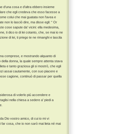
he d'una cosa e d'altra ebbero insieme
uardare che egli credeva che esso facesse a
 come colui che mai guatata non l'avea e
e non lo lasciò dire, ma disse egli: “ Or
este cose sapute da' vicini: ella medesima,
 ti dico io di lei cotanto, che, se mai io ne
one di lei, ti priego te ne rimanghi e lascila
donna comprese, e mostrando alquanto di
dò della donna, la quale sempre attenta stava
ieta e tanto graziosa gli si mostrò, che egli
anzi assai cautamente, con suo piacere e
osse cagione, continuò di passar per quella
isiderosa di volerlo piú accendere e
taglisi nella chiesa a sedere a' piedi a
e.
a Dio vostro amico, di cui io mi vi
mi far cosa, che io non sarò mai lieta né mai