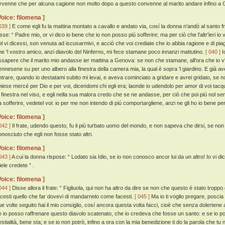
vvenne che per alcuna cagione non molto dopo a questo convenne al marito andare infino a
Voice: filomena ]
039 ]
E come egli fu la mattina montato a cavallo e andato via, cosí la donna n'andò al santo 
isse: “ Padre mio, or vi dico io bene che io non posso piú sofferire; ma per ciò che l'altr'ieri io
ol vi dicessi, son venuta ad iscusarmivi, e acciò che voi crediate che io abbia ragione e di piag
he 'l vostro amico, anzi diavolo del Ninferno, mi fece stamane poco innanzi mattutino.
[ 040 ]
I
ssapere che il marito mio andasse ier mattina a Genova: se non che stamane, all'ora che io v'h
ennesene su per uno albero alla finestra della camera mia, la qual è sopra 'l giardino. E già a
ntrare, quando io destatami subito mi levai, e aveva cominciato a gridare e avrei gridato, se 
hiese mercé per Dio e per voi, dicendomi chi egli era; laonde io udendolo per amor di voi tacqu
a finestra nel viso, e egli nella sua malora credo che se ne andasse, per ciò che poi piú nol sen
a sofferire, vedetel voi: io per me non intendo di piú comportargliene, anzi ne gli ho io bene per
Voice: filomena ]
042 ]
Il frate, udendo questo, fu il piú turbato uomo del mondo, e non sapeva che dirsi, se no
onosciuto che egli non fosse stato altri.
Voice: filomena ]
043 ]
A cui la donna rispose: “ Lodato sia Idio, se io non conosco ancor lui da un altro! Io vi di
iele credete ” .
Voice: filomena ]
044 ]
Disse allora il frate: “ Figliuola, qui non ha altro da dire se non che questo è stato troppo
acesti quello che far dovevi di mandarnelo come facesti.
[ 045 ]
Ma io ti voglio pregare, poscia
ue volte seguito hai il mio consiglio, cosí ancora questa volta facci, cioè che senza dolertene 
e io posso raffrenare questo diavolo scatenato, che io credeva che fosse un santo: e se io pos
estialità, bene sta; e se io non potrò, infino a ora con la mia benedizione ti do la parola che tu 