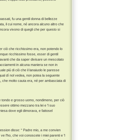
assati, fu una gentil donna di bellezze
tata, il cui nome, né ancora alcuno altro che
ancora vivono di quegli che per questo si
er ciò che ricchissimo era, non potendo lo
nque ricchissimo fosse, esser di gentil
 avanti che da saper divisare un mescolato
bracciamenti in alcuna maniera se non in
le piú di ciò che il lanaiuolo le paresse
ual dí nol vedea, non potea la seguente
a, che molto cauta era, né per ambasciata di
se tondo e grosso uomo, nondimeno, per ciò
essere ottimo mezzano tra lei e 'l suo
esa dove egli dimorava, e fattosel
nfession disse: “ Padre mio, a me convien
ve l'ho, che voi conoscete i miei parenti e 'l