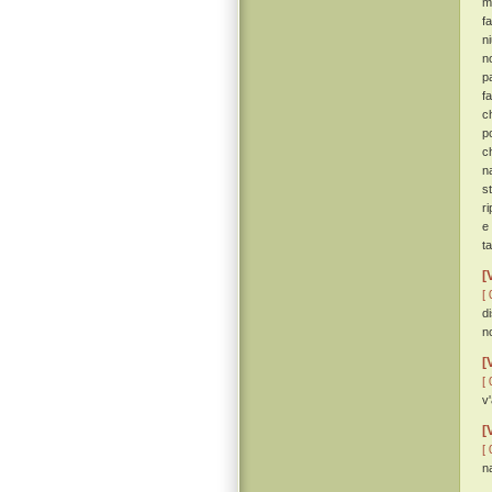
m
f
n
n
p
f
c
p
c
n
st
r
e
t
[
[ 
d
n
[
[ 
v
[
[ 
n