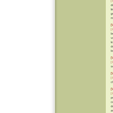
[ 
d
l
g
m
[
[ 
b
v
l
d
b
[
[ 
s
[
[ 
c
[
[ 
p
c
d
a