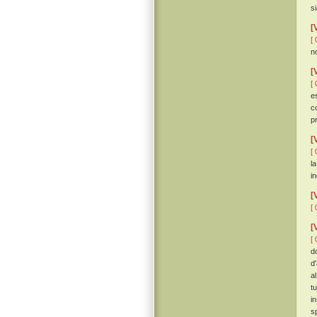
si
[
[ 
n
[
[ 
e
c
p
[
[ 
l
i
[
[ 
[
[ 
d
d'
a
t
i
sp