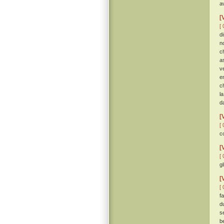
a
[
[ 
d
n
c
a
v
e
c
l
d
[
[ 
c
[
[ 
gl
[
[ 
f
d
s
b