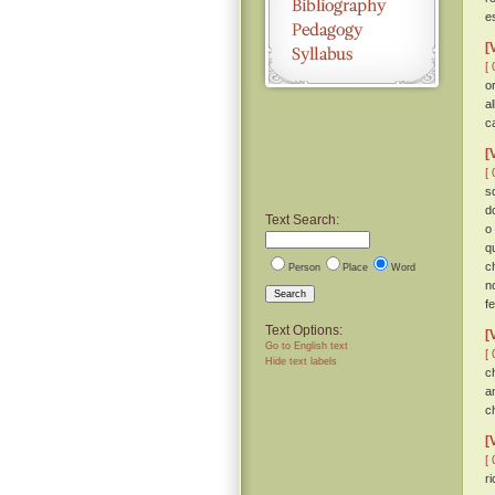
e
[
[ 
o
a
c
[
[ 
s
d
Text Search:
o
q
c
Person
Place
Word
n
Search
f
Text Options:
[
Go to English text
[ 
Hide text labels
c
a
c
[
[ 
r