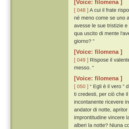
[Voice: filomena ]
[ 048 ]
A cui il frate risp
né meno come se uno an
avesse le sue tristizie 
qua uscito di mente l'av
giorno? ”
[Voice: filomena ]
[ 049 ]
Rispose il valente
messo. ”
[Voice: filomena ]
[ 050 ]
“ Egli è il vero ” 
ti credesti, per ciò che 
incontanente ricevere i
andator di notte, apritor 
improntitudine vincere la
alberi la notte? Niuna co