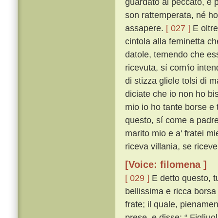
guardato al peccato, e p
son rattemperata, né ho 
assapere.
[ 027 ]
E oltre
cintola alla feminetta c
datole, temendo che essa
ricevuta, sí com'io inten
di stizza gliele tolsi di 
diciate che io non ho bi
mio io ho tante borse e 
questo, sí come a padre 
marito mio e a' fratei m
riceva villania, se ricev
[Voice: filomena ]
[ 029 ]
E detto questo, tu
bellissima e ricca borsa
frate; il quale, piename
prese, e disse: “ Figliuo