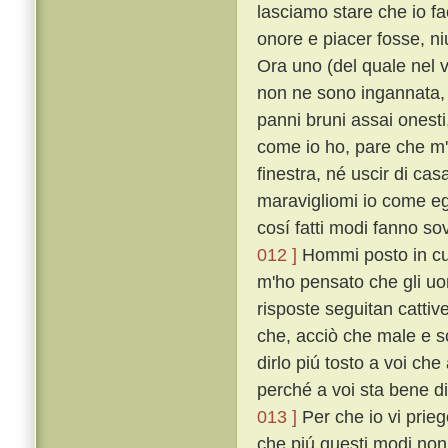
lasciamo stare che io f
onore e piacer fosse, n
Ora uno (del quale nel 
non ne sono ingannata, u
panni bruni assai onesti
come io ho, pare che m'
finestra, né uscir di cas
maravigliomi io come egl
cosí fatti modi fanno s
012 ]
Hommi posto in cuor
m'ho pensato che gli uo
risposte seguitan cattive
che, acciò che male e s
dirlo piú tosto a voi che
perché a voi sta bene di 
013 ]
Per che io vi prieg
che piú questi modi non 