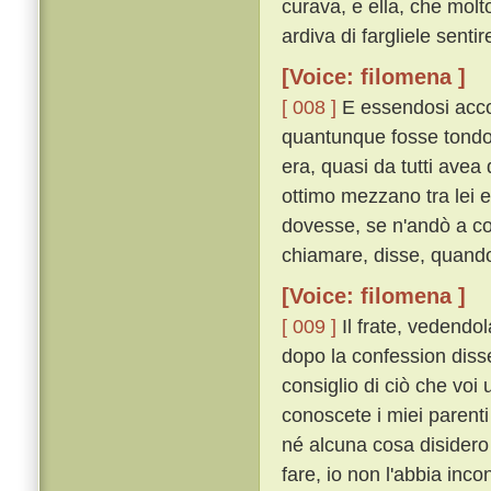
curava, e ella, che molt
ardiva di fargliele senti
[Voice: filomena ]
[ 008 ]
E essendosi accor
quantunque fosse tondo 
era, quasi da tutti avea
ottimo mezzano tra lei 
dovesse, se n'andò a co
chiamare, disse, quando 
[Voice: filomena ]
[ 009 ]
Il frate, vedendol
dopo la confession disse
consiglio di ciò che voi 
conoscete i miei parenti
né alcuna cosa disidero
fare, io non l'abbia inc