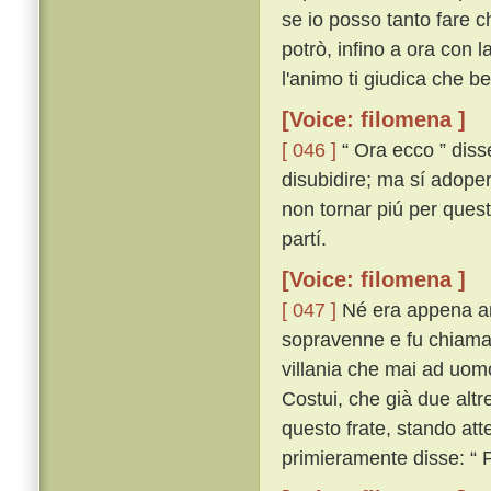
se io posso tanto fare ch
potrò, infino a ora con 
l'animo ti giudica che ben
[Voice: filomena ]
[ 046 ]
“ Ora ecco ” disse
disubidire; ma sí adopera
non tornar piú per questa
partí.
[Voice: filomena ]
[ 047 ]
Né era appena anc
sopravenne e fu chiamato
villania che mai ad uomo
Costui, che già due alt
questo frate, stando att
primieramente disse: “ 