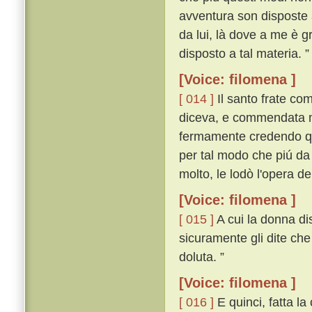
avventura son disposte 
da lui, là dove a me è g
disposto a tal materia. 
[Voice: filomena ]
[ 014 ]
Il santo frate co
diceva, e commendata m
fermamente credendo que
per tal modo che piú da
molto, le lodò l'opera de
[Voice: filomena ]
[ 015 ]
A cui la donna dis
sicuramente gli dite che
doluta. ”
[Voice: filomena ]
[ 016 ]
E quinci, fatta la