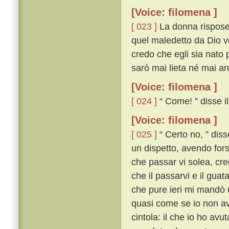
[Voice: filomena ]
[ 023 ]
La donna rispose:
quel maledetto da Dio vos
credo che egli sia nato 
sarò mai lieta né mai ard
[Voice: filomena ]
[ 024 ]
“ Come! ” disse il 
[Voice: filomena ]
[ 025 ]
“ Certo no, ” diss
un dispetto, avendo fors
che passar vi solea, cre
che il passarvi e il guat
che pure ieri mi mandò 
quasi come se io non av
cintola: il che io ho avu