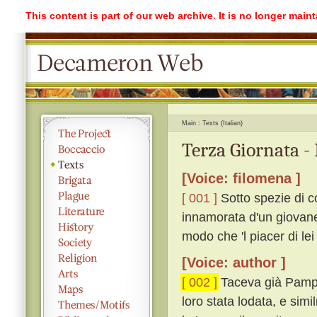
This content is part of our web archive. It is no longer mai
Main
Texts (Italian)
Terza Giornata -
[Voice: filomena ]
[ 001 ]
Sotto spezie di 
innamorata d'un giovane
modo che 'l piacer di lei
[Voice: author ]
[ 002 ]
Taceva già Pampine
loro stata lodata, e sim