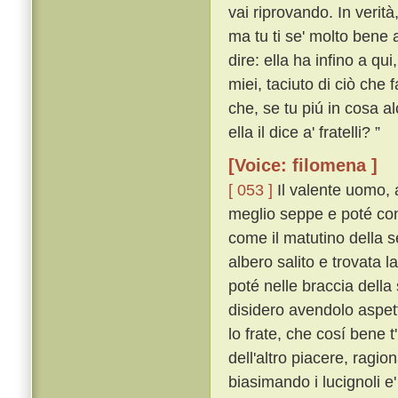
vai riprovando. In verità
ma tu ti se' molto bene
dire: ella ha infino a qu
miei, taciuto di ciò che 
che, se tu piú in cosa al
ella il dice a' fratelli? ”
[Voice: filomena ]
[ 053 ]
Il valente uomo, 
meglio seppe e poté con 
come il matutino della s
albero salito e trovata l
poté nelle braccia della
disidero avendolo aspett
lo frate, che cosí bene 
dell'altro piacere, ragio
biasimando i lucignoli e'