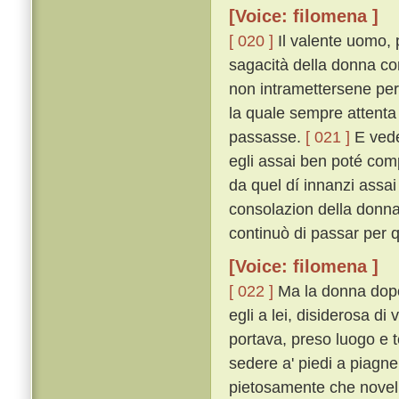
[Voice: filomena ]
[ 020 ]
Il valente uomo, p
sagacità della donna co
non intramettersene per 
la quale sempre attenta 
passasse.
[ 021 ]
E veden
egli assai ben poté comp
da quel dí innanzi assa
consolazion della donna
continuò di passar per q
[Voice: filomena ]
[ 022 ]
Ma la donna dopo 
egli a lei, disiderosa di
portava, preso luogo e t
sedere a' piedi a piagn
pietosamente che novell