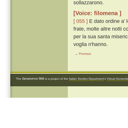
sollazzarono.
[Voice: filomena ]
[ 055 ]
E dato ordine a' l
frate, molte altre notti c
per la sua santa miseric
voglia n'hanno.
← Previous
Decameron Web
The
is a project of the
Italian Studies Department
's
Virtual Humanit