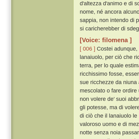
d'altezza d'animo e di so
nome, né ancora alcuno 
sappia, non intendo di 
si caricherebber di sdeg
[Voice: filomena ]
[ 006 ]
Costei adunque, d
lanaiuolo, per ciò che r
terra, per lo quale est
ricchissimo fosse, esser
sue ricchezze da niuna 
mescolato o fare ordire u
non volere de' suoi abb
gli potesse, ma di voler
di ciò che il lanaiuolo 
valoroso uomo e di mezz
notte senza noia passar