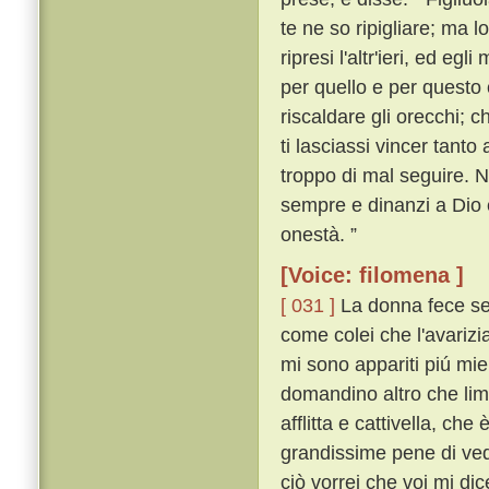
te ne so ripigliare; ma l
ripresi l'altr'ieri, ed e
per quello e per questo 
riscaldare gli orecchi; c
ti lasciassi vincer tanto 
troppo di mal seguire. N
sempre e dinanzi a Dio e
onestà. ”
[Voice: filomena ]
[ 031 ]
La donna fece sem
come colei che l'avarizi
mi sono appariti piú mie
domandino altro che lim
afflitta e cattivella, ch
grandissime pene di ved
ciò vorrei che voi mi di