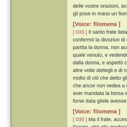
delle vostre orazioni, ac
gli pose in mano un fior
[Voice: filomena ]
[ 033 ]
Il santo frate lie
confermò la divozion di 
partita la donna, non ac
quale venuto, e vedendo
dalla donna, e aspettò ch
altre volte dettegli e di
molto di ciò che detto g
che ancor non vedea a c
aver mandata la borsa e 
forse data gliele avesse
[Voice: filomena ]
[ 035 ]
Ma il frate, acce
Eccole, ché ella medesi