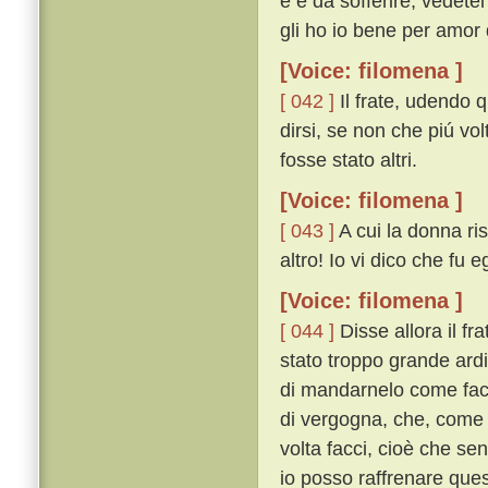
e è da sofferire, vedete
gli ho io bene per amor d
[Voice: filomena ]
[ 042 ]
Il frate, udendo 
dirsi, se non che piú v
fosse stato altri.
[Voice: filomena ]
[ 043 ]
A cui la donna ri
altro! Io vi dico che fu e
[Voice: filomena ]
[ 044 ]
Disse allora il fr
stato troppo grande ardi
di mandarnelo come fac
di vergogna, che, come d
volta facci, cioè che se
io posso raffrenare que