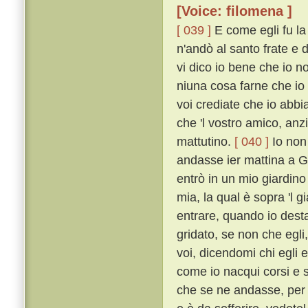
[Voice: filomena ]
[ 039 ]
E come egli fu la
n'andò al santo frate e
vi dico io bene che io non
niuna cosa farne che io 
voi crediate che io abbia
che 'l vostro amico, anz
mattutino.
[ 040 ]
Io non 
andasse ier mattina a Ge
entrò in un mio giardin
mia, la qual è sopra 'l 
entrare, quando io desta
gridato, se non che egl
voi, dicendomi chi egli 
come io nacqui corsi e se
che se ne andasse, per c