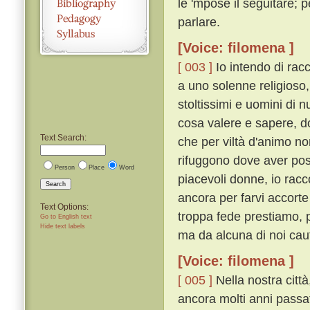
le 'mpose il seguitare;
parlare.
[Voice: filomena ]
[ 003 ]
Io intendo di rac
a uno solenne religioso,
stoltissimi e uomini di n
cosa valere e sapere, d
Text Search:
che per viltà d'animo no
rifuggono dove aver po
Person
Place
Word
piacevoli donne, io rac
Search
ancora per farvi accorte 
Text Options:
troppa fede prestiamo, 
Go to English text
Hide text labels
ma da alcuna di noi cau
[Voice: filomena ]
[ 005 ]
Nella nostra citt
ancora molti anni passat