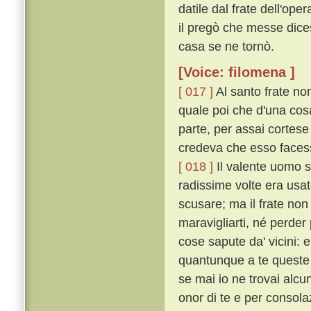
datile dal frate dell'op
il pregò che messe dicess
casa se ne tornò.
[Voice: filomena ]
[ 017 ]
Al santo frate no
quale poi che d'una cosa
parte, per assai cortese
credeva che esso facess
[ 018 ]
Il valente uomo s
radissime volte era usat
scusare; ma il frate non 
maravigliarti, né perder
cose sapute da' vicini: 
quantunque a te queste c
se mai io ne trovai alcu
onor di te e per consolaz