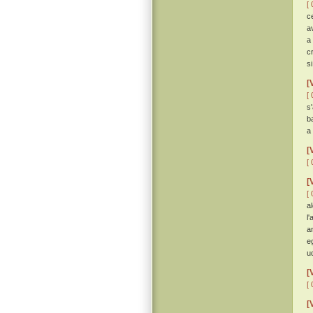
[ 
c
a
a
c
s
[
[ 
s
b
a
[
[ 
[
[ 
a
l
a
e
u
[
[ 
[