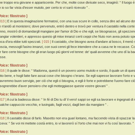
he troppo era giovane e appariscente. Per che, molte cose divisate seco, imaginò: “ Il luogo è
 io so far vista d'esser mutolo, per certo io vi sarò ricevuto ” .
Voice: filostrato ]
013 ]
E in questa imaginazione fermatosi, con una sua scure in collo, senza dire ad alcuno d
e n'andò al monistero; dove pervenuto, entrò dentro e trovò per ventura il castaldo nella corte;
anno, mostrò di domandargli mangiare per l'amor di Dio e che egli, se bisognasse, gli spezzer
angiar volentieri, e appresso questo gli mise innanzi certi ceppi che Nuto non avea potuto spezz
oca d'ora ebbe tutti spezzati.
[ 015 ]
Il castaldo, che bisogno avea d'andare al bosco, il menò sec
oscia, messogli l'asino innanzi, con suoi cenni gli fece intendere che a casa ne le recasse. Cos
ar fare certe bisogne che gli eran luogo piú giorni vel tenne: de' quali avvenne che uno dí la ba
osse.
Voice: filostrato ]
016 ]
Il quale le disse: “ Madonna, questi è un povero uomo mutolo e sordo, il quale un di questi
atto bene, e hogli fatte fare assai cose che bisogno c'erano. Se egli sapesse lavorare l'orto e
'avremmo buon servigio, per ciò che egli ci bisogna, e egli è forte e potrebbene l'uomo fare ciò
isognerebbe d'aver pensiero che egli motteggiasse queste vostre giovani ” .
Voice: filostrato ]
017 ]
A cui la badessa disse: “ In fé di Dio tu di' il vero! sappi se egli sa lavorare e ingegnati di
ualche cappuccio vecchio, e lusingalo, fagli vezzi, dagli ben da mangiare ” .
Voice: filostrato ]
018 ]
Il castaldo disse di farlo. Masetto non era guari lontano, ma faccendo vista di spazzar la 
iceva: “ Se voi mi mettete costà entro, io vi lavorerò sí l'orto che mai non vi fu cosí lavorato. ”
Voice: filostrato ]