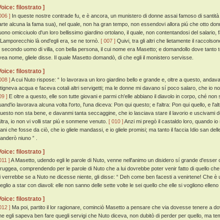
Voice: filostrato ]
006 ]
In queste nostre contrade fu, e è ancora, un munistero di donne assai famoso di santità 
arte alcuna la fama sua), nel quale, non ha gran tempo, non essendovi allora piú che otto don
uono omicciuolo d'un loro bellissimo giardino ortolano, il quale, non contentandosi del salario, 
 Lamporecchio là ond'egli era, se ne tornò.
[ 007 ]
Quivi, tra gli altri che lietamente il raccols
, secondo uomo di villa, con bella persona, il cui nome era Masetto; e domandollo dove tanto
vea nome, gliele disse. Il quale Masetto domandò, di che egli il monistero servisse.
Voice: filostrato ]
008 ]
A cui Nuto rispose: “ Io lavorava un loro giardino bello e grande e, oltre a questo, andava
ttigneva acqua e faceva cotali altri servigetti; ma le donne mi davano sí poco salaro, che io 
09 ]
E oltre a questo, elle son tutte giovani e parmi ch'elle abbiano il diavolo in corpo, ché non
uand'io lavorava alcuna volta l'orto, l'una diceva: Pon qui questo; e l'altra: Pon qui quello, e l'
uesto non sta bene, e davanmi tanta seccaggine, che io lasciava stare il lavorio e uscivami del
'altra, io non vi volli star piú e sonmene venuto.
[ 010 ]
Anzi mi pregò il castaldo loro, quando io
ani che fosse da ciò, che io gliele mandassi, e io gliele promisi; ma tanto il faccia Idio san del
anderò niuno ” .
Voice: filostrato ]
011 ]
A Masetto, udendo egli le parole di Nuto, venne nell'animo un disidero sí grande d'esse
truggea, comprendendo per le parole di Nuto che a lui dovrebbe poter venir fatto di quello che
li verrebbe se a Nuto ne dicesse niente, gli disse: “ Deh come ben facesti a venirtene! Che 
glio a star con diavoli: elle non sanno delle sette volte le sei quello che elle si vogliono elleno
Voice: filostrato ]
012 ]
Ma poi, partito il lor ragionare, cominciò Masetto a pensare che via dovesse tenere a 
he egli sapeva ben fare quegli servigi che Nuto diceva, non dubitò di perder per quello, ma te