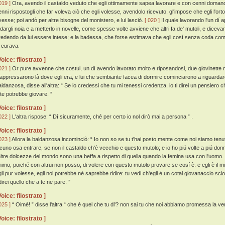
019 ]
Ora, avendo il castaldo veduto che egli ottimamente sapea lavorare e con cenni domandat
enni rispostogli che far voleva ciò che egli volesse, avendolo ricevuto, gl'impose che egli l'ort
vesse; poi andò per altre bisogne del monistero, e lui lasciò.
[ 020 ]
Il quale lavorando l'un dí 
 dargli noia e a metterlo in novelle, come spesse volte avviene che altri fa de' mutoli, e diceva
redendo da lui essere intese; e la badessa, che forse estimava che egli cosí senza coda come
i curava.
Voice: filostrato ]
021 ]
Or pure avvenne che costui, un dí avendo lavorato molto e riposandosi, due giovinette
'appressarono là dove egli era, e lui che sembiante facea di dormire cominciarono a riguardar
aldanzosa, disse all'altra: “ Se io credessi che tu mi tenessi credenza, io ti direi un pensiero c
 te potrebbe giovare. ”
Voice: filostrato ]
022 ]
L'altra rispose: “ Dí sicuramente, ché per certo io nol dirò mai a persona ” .
Voice: filostrato ]
023 ]
Allora la baldanzosa incominciò: “ Io non so se tu t'hai posto mente come noi siamo ten
lcuno osa entrare, se non il castaldo ch'è vecchio e questo mutolo; e io ho piú volte a piú donn
'altre dolcezze del mondo sono una beffa a rispetto di quella quando la femina usa con l'uomo.
nimo, poiché con altrui non posso, di volere con questo mutolo provare se cosí è. e egli è il m
gli pur volesse, egli nol potrebbe né saprebbe ridire: tu vedi ch'egli è un cotal giovanaccio sci
direi quello che a te ne pare. ”
Voice: filostrato ]
025 ]
“ Oimè! ” disse l'altra “ che è quel che tu di'? non sai tu che noi abbiamo promessa la ver
Voice: filostrato ]