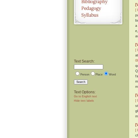
[
[ 
p
b
a
e
a
[
[ 
a
0
Text Search:
q
Q
Person
Place
Word
l
m
Search
m
Text Options:
[
Go to English text
[ 
Hide text labels
s
g
me
[
[ 
c