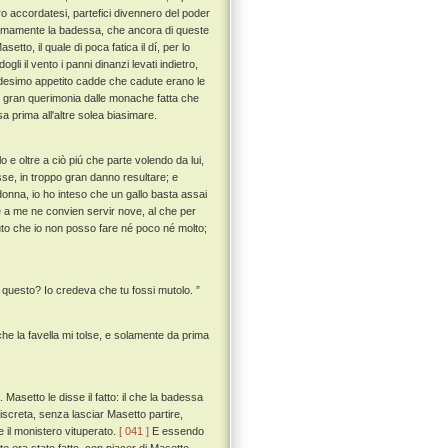
o accordatesi, partefici divennero del poder
imamente la badessa, che ancora di queste
tto, il quale di poca fatica il dí, per lo
li il vento i panni dinanzi levati indietro,
edesimo appetito cadde che cadute erano le
n gran querimonia dalle monache fatta che
sa prima all'altre solea biasimare.
e oltre a ciò piú che parte volendo da lui,
sse, in troppo gran danno resultare; e
onna, io ho inteso che un gallo basta assai
 a me ne convien servir nove, al che per
nuto che io non posso fare né poco né molto;
è questo? Io credeva che tu fossi mutolo. ”
he la favella mi tolse, e solamente da prima
asetto le disse il fatto: il che la badessa
screta, senza lasciar Masetto partire,
 il monistero vituperato.
[ 041 ]
E essendo