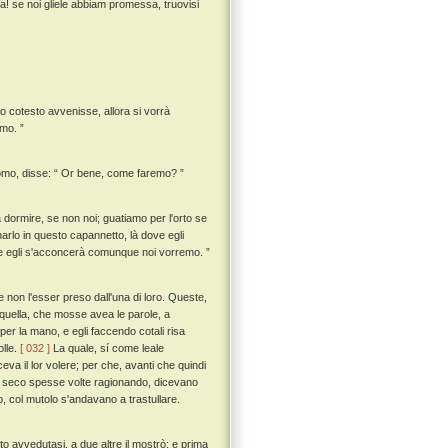
una! se noi gliele abbiam promessa, truovisi
o cotesto avvenisse, allora si vorrà
amo. ”
uomo, disse: “ Or bene, come faremo? ”
 a dormire, se non noi; guatiamo per l'orto se
arlo in questo capannetto, là dove egli
, che egli s'acconcerà comunque noi vorremo. ”
non l'esser preso dall'una di loro. Queste,
uella, che mosse avea le parole, a
 per la mano, e egli faccendo cotali risa
olle.
[ 032 ]
La quale, sí come leale
va il lor volere; per che, avanti che quindi
i, seco spesse volte ragionando, dicevano
 col mutolo s'andavano a trastullare.
o avvedutasi, a due altre il mostrò; e prima