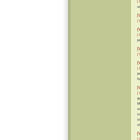
[ 
un
[
[ 
[
[ 
p
[
[ 
[
[ 
p
f
[
[ 
g
M
s
c
s
c
[
[ 