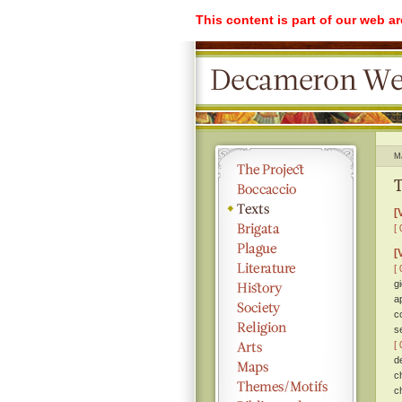
This content is part of our web a
M
T
[
[ 
[
[ 
g
a
c
s
[ 
de
c
c