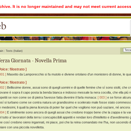
rchive. It is no longer maintained and may not meet current access
ain
Texts (Italian)
erza Giornata - Novella Prima
Voice: filostrato ]
001 ]
Masetto da Lamporecchio si fa mutolo e diviene ortolano d'un monistero di donne, le quali
Voice: filostrato ]
002 ]
Bellissime donne, assai sono di quegli uomini e di quelle femine che sí sono stolti, ch
iovane è sopra il capo posta la benda bianca e indosso messale la nera cocolla, che ella piú no
ppetiti se non come se di pietra l'avesse fatta divenire il farla monaca:
[ 003 ]
e se forse alcun
osí si turbano come se contra natura un grandissimo e scelerato male fosse stato commesso
e medesimi, li quali la piena licenzia di poter far quel che vogliono non può saziare, né ancora al
004 ]
E similmente sono ancora di quegli assai che credono troppo bene che la zappa e la vang
l tutto a' lavoratori della terra i concupiscibili appetiti e rendan loro d'intelletto e d'avedimento
he cosí credono sieno ingannati, mi piace, poi che la reina comandato me l'ha, non uscendo dell
hiare con una piccola novelletta.