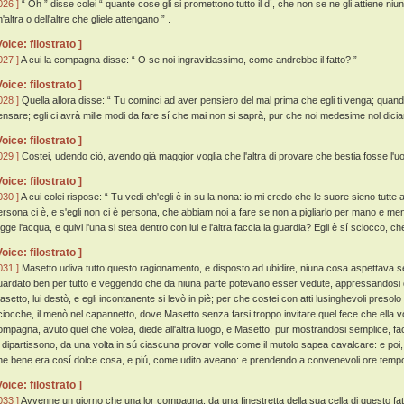
026 ]
“ Oh ” disse colei “ quante cose gli si promettono tutto il dí, che non se ne gli attiene ni
'altra o dell'altre che gliele attengano ” .
Voice: filostrato ]
027 ]
A cui la compagna disse: “ O se noi ingravidassimo, come andrebbe il fatto? ”
Voice: filostrato ]
028 ]
Quella allora disse: “ Tu cominci ad aver pensiero del mal prima che egli ti venga; quand
ensare; egli ci avrà mille modi da fare sí che mai non si saprà, pur che noi medesime nol dici
Voice: filostrato ]
029 ]
Costei, udendo ciò, avendo già maggior voglia che l'altra di provare che bestia fosse l'
Voice: filostrato ]
030 ]
A cui colei rispose: “ Tu vedi ch'egli è in su la nona: io mi credo che le suore sieno tutte
ersona ci è, e s'egli non ci è persona, che abbiam noi a fare se non a pigliarlo per mano e men
ugge l'acqua, e quivi l'una si stea dentro con lui e l'altra faccia la guardia? Egli è sí sciocco
Voice: filostrato ]
031 ]
Masetto udiva tutto questo ragionamento, e disposto ad ubidire, niuna cosa aspettava se 
uardato ben per tutto e veggendo che da niuna parte potevano esser vedute, appressandosi q
asetto, lui destò, e egli incontanente si levò in piè; per che costei con atti lusinghevoli presolo
ciocche, il menò nel capannetto, dove Masetto senza farsi troppo invitare quel fece che ella v
ompagna, avuto quel che volea, diede all'altra luogo, e Masetto, pur mostrandosi semplice, face
i dipartissono, da una volta in sú ciascuna provar volle come il mutolo sapea cavalcare: e po
he bene era cosí dolce cosa, e piú, come udito aveano: e prendendo a convenevoli ore tempo,
Voice: filostrato ]
033 ]
Avvenne un giorno che una lor compagna, da una finestretta della sua cella di questo fatt