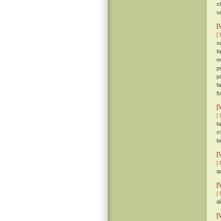
c
se
[
[ 
s
f
m
p
p
f
f
[
[ 
f
n
b
[
[ 
q
[
[ 
d
[