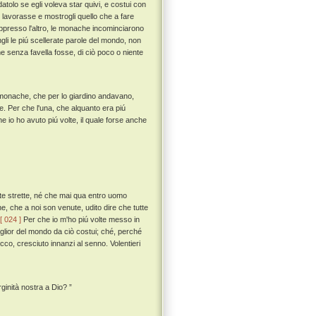
olo se egli voleva star quivi, e costui con
o lavorasse e mostrogli quello che a fare
appresso l'altro, le monache incominciarono
ngli le piú scellerate parole del mondo, non
 senza favella fosse, di ciò poco o niente
 monache, che per lo giardino andavano,
e. Per che l'una, che alquanto era piú
he io ho avuto piú volte, il quale forse anche
ute strette, né che mai qua entro uomo
e, che a noi son venute, udito dire che tutte
[ 024 ]
Per che io m'ho piú volte messo in
iglior del mondo da ciò costui; ché, perché
occo, cresciuto innanzi al senno. Volentieri
ginità nostra a Dio? ”