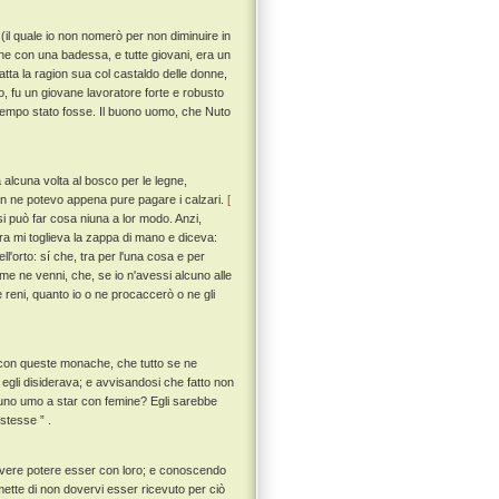
(il quale io non nomerò per non diminuire in
ne con una badessa, e tutte giovani, era un
fatta la ragion sua col castaldo delle donne,
ono, fu un giovane lavoratore forte e robusto
 tempo stato fosse. Il buono uomo, che Nuto
 alcuna volta al bosco per le legne,
non ne potevo appena pure pagare i calzari.
[
 si può far cosa niuna a lor modo. Anzi,
altra mi toglieva la zappa di mano e diceva:
l'orto: sí che, tra per l'una cosa e per
 me ne venni, che, se io n'avessi alcuno alle
le reni, quanto io o ne procaccerò o ne gli
r con queste monache, che tutto se ne
 egli disiderava; e avvisandosi che fatto non
è uno umo a star con femine? Egli sarebbe
 stesse ” .
dovere potere esser con loro; e conoscendo
mette di non dovervi esser ricevuto per ciò