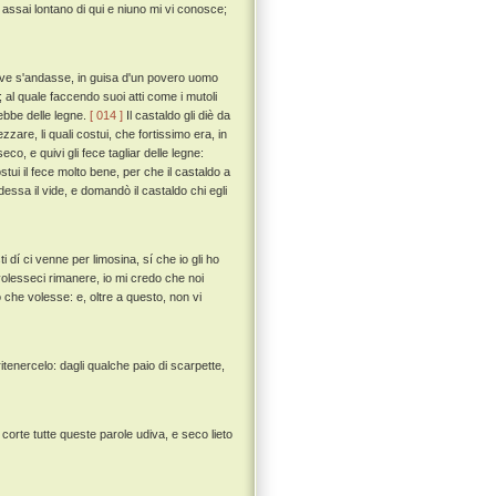
 assai lontano di qui e niuno mi vi conosce;
ove s'andasse, in guisa d'un povero uomo
 al quale faccendo suoi atti come i mutoli
ebbe delle legne.
[ 014 ]
Il castaldo gli diè da
are, li quali costui, che fortissimo era, in
o, e quivi gli fece tagliar delle legne:
tui il fece molto bene, per che il castaldo a
dessa il vide, e domandò il castaldo chi egli
 dí ci venne per limosina, sí che io gli ho
 volesseci rimanere, io mi credo che noi
 che volesse: e, oltre a questo, non vi
 ritenercelo: dagli qualche paio di scarpette,
corte tutte queste parole udiva, e seco lieto