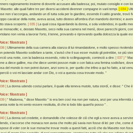
ennero ragionamento insieme di doverle accusare alla badessa; poi, mutato consiglio e con lor
i Masetto: alle quali l'altre tre per diversi accidenti divenner compagne in varii tempi.
[ 034 ]
Ult
ose non s'accorgea, andando un dí tutta sola per lo giardino, essendo il caldo grande, trovò Mase
roppo cavalcar della notte, aveva assai, tutto disteso all'ombra d'un mandorlo dormirsi; e avendog
utto stava scoperto.
[ 035 ]
La qual cosa riguardando la donna, e sola vedendosi, in quello m
ue monacelle; e, destato Masetto, seco nella sua camera nel menò, dove parecchi giorni, co
'ortolano non venia a lavorar l'orto, il tenne, provando e riprovando quella dolcezza la quale es
Voice: filostrato ]
036 ]
Ultimamente della sua camera alla stanza di lui rimandatolone, e molto spesso rivolendolo 
on potendo Masetto sodisfare a tante, s'avisò che il suo esser mutolo gli potrebbe, se piú ste
erciò una notte, con la badessa essendo, rotto lo scilinguagnolo, cominciò a dire:
[ 037 ]
“ Mad
ene a diece galline, ma che diece uomini posson male o con fatica una femina sodisfare, dove
osa del mondo io non potrei durare, anzi sono io, per quello che infino a qui ho fatto, a tal ve
 perciò o voi mi lasciate andar con Dio, o voi a questa cosa trovate modo. ”
Voice: filostrato ]
038 ]
La donna udendo costui parlare, il quale ella teneva mutolo, tutta stordí, e disse: “ Che 
Voice: filostrato ]
039 ]
“ Madonna, ” disse Masetto “ io era ben cosí ma non per natura, anzi per una infermità c
uesta notte la mi sento essere restituita, di che io lodo Idio quant'io posso ” .
Voice: filostrato ]
040 ]
La donna sel credette, e domandollo che volesse dir ciò che egli a nove aveva a servire. M
dendo, s'accorse che monaca non avea che molto piú savia non fosse di lei: per che, come di
ispose di voler con le sue monache trovar modo a questi fatti, acciò che da Masetto non fosse