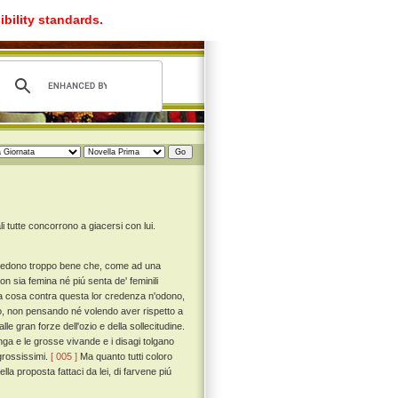
ibility standards.
 tutte concorrono a giacersi con lui.
e credono troppo bene che, come ad una
n sia femina né piú senta de' feminili
a cosa contra questa lor credenza n'odono,
, non pensando né volendo aver rispetto a
le gran forze dell'ozio e della sollecitudine.
a e le grosse vivande e i disagi tolgano
 grossissimi.
[ 005 ]
Ma quanto tutti coloro
a proposta fattaci da lei, di farvene piú