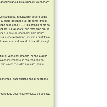
 assai lontano di qui e niuno mi vi conosce;
ove s'andasse, in guisa d'un povero uomo
 al quale faccendo suoi atti come i mutoli
ebbe delle legne.
[ 014 ]
Il castaldo gli diè da
are, li quali costui, che fortissimo era, in
o, e quivi gli fece tagliar delle legne:
tui il fece molto bene, per che il castaldo a
dessa il vide, e domandò il castaldo chi egli
 dí ci venne per limosina, sí che io gli ho
 volesseci rimanere, io mi credo che noi
 che volesse: e, oltre a questo, non vi
 ritenercelo: dagli qualche paio di scarpette,
corte tutte queste parole udiva, e seco lieto