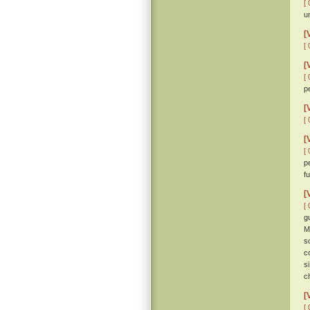
[ 
un
[
[ 
[
[ 
p
[
[ 
[
[ 
p
f
[
[ 
g
M
s
c
s
c
[
[ 