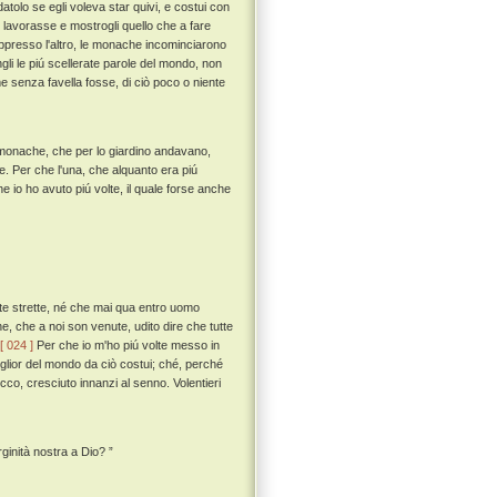
olo se egli voleva star quivi, e costui con
o lavorasse e mostrogli quello che a fare
appresso l'altro, le monache incominciarono
ngli le piú scellerate parole del mondo, non
 senza favella fosse, di ciò poco o niente
 monache, che per lo giardino andavano,
e. Per che l'una, che alquanto era piú
he io ho avuto piú volte, il quale forse anche
ute strette, né che mai qua entro uomo
e, che a noi son venute, udito dire che tutte
[ 024 ]
Per che io m'ho piú volte messo in
iglior del mondo da ciò costui; ché, perché
occo, cresciuto innanzi al senno. Volentieri
ginità nostra a Dio? ”