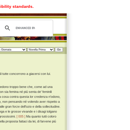
ibility standards.
 tutte concorrono a giacersi con lui.
e credono troppo bene che, come ad una
n sia femina né piú senta de' feminili
a cosa contra questa lor credenza n'odono,
, non pensando né volendo aver rispetto a
le gran forze dell'ozio e della sollecitudine.
a e le grosse vivande e i disagi tolgano
 grossissimi.
[ 005 ]
Ma quanto tutti coloro
a proposta fattaci da lei, di farvene piú