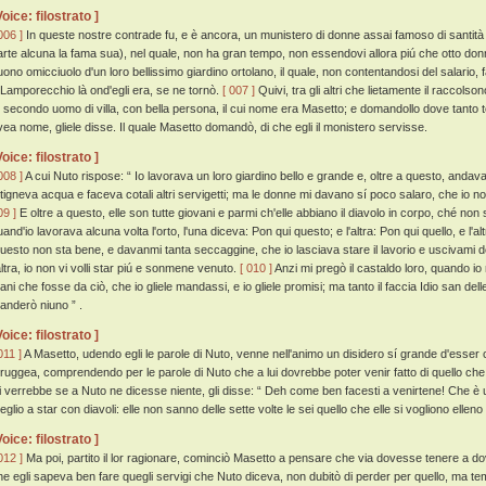
Voice: filostrato ]
006 ]
In queste nostre contrade fu, e è ancora, un munistero di donne assai famoso di santità 
arte alcuna la fama sua), nel quale, non ha gran tempo, non essendovi allora piú che otto don
uono omicciuolo d'un loro bellissimo giardino ortolano, il quale, non contentandosi del salario, 
 Lamporecchio là ond'egli era, se ne tornò.
[ 007 ]
Quivi, tra gli altri che lietamente il raccols
, secondo uomo di villa, con bella persona, il cui nome era Masetto; e domandollo dove tanto
vea nome, gliele disse. Il quale Masetto domandò, di che egli il monistero servisse.
Voice: filostrato ]
008 ]
A cui Nuto rispose: “ Io lavorava un loro giardino bello e grande e, oltre a questo, andava
ttigneva acqua e faceva cotali altri servigetti; ma le donne mi davano sí poco salaro, che io 
09 ]
E oltre a questo, elle son tutte giovani e parmi ch'elle abbiano il diavolo in corpo, ché non
uand'io lavorava alcuna volta l'orto, l'una diceva: Pon qui questo; e l'altra: Pon qui quello, e l'
uesto non sta bene, e davanmi tanta seccaggine, che io lasciava stare il lavorio e uscivami del
'altra, io non vi volli star piú e sonmene venuto.
[ 010 ]
Anzi mi pregò il castaldo loro, quando io
ani che fosse da ciò, che io gliele mandassi, e io gliele promisi; ma tanto il faccia Idio san del
anderò niuno ” .
Voice: filostrato ]
011 ]
A Masetto, udendo egli le parole di Nuto, venne nell'animo un disidero sí grande d'esse
truggea, comprendendo per le parole di Nuto che a lui dovrebbe poter venir fatto di quello che
li verrebbe se a Nuto ne dicesse niente, gli disse: “ Deh come ben facesti a venirtene! Che 
glio a star con diavoli: elle non sanno delle sette volte le sei quello che elle si vogliono elleno
Voice: filostrato ]
012 ]
Ma poi, partito il lor ragionare, cominciò Masetto a pensare che via dovesse tenere a 
he egli sapeva ben fare quegli servigi che Nuto diceva, non dubitò di perder per quello, ma te