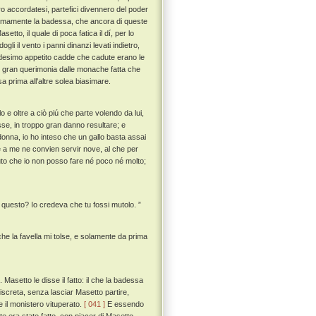
o accordatesi, partefici divennero del poder
imamente la badessa, che ancora di queste
tto, il quale di poca fatica il dí, per lo
li il vento i panni dinanzi levati indietro,
edesimo appetito cadde che cadute erano le
n gran querimonia dalle monache fatta che
sa prima all'altre solea biasimare.
e oltre a ciò piú che parte volendo da lui,
sse, in troppo gran danno resultare; e
onna, io ho inteso che un gallo basta assai
 a me ne convien servir nove, al che per
nuto che io non posso fare né poco né molto;
è questo? Io credeva che tu fossi mutolo. ”
he la favella mi tolse, e solamente da prima
asetto le disse il fatto: il che la badessa
screta, senza lasciar Masetto partire,
 il monistero vituperato.
[ 041 ]
E essendo