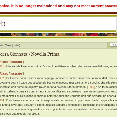
rchive. It is no longer maintained and may not meet current access
ain
Texts (Italian)
erza Giornata - Novella Prima
Voice: filostrato ]
001 ]
Masetto da Lamporecchio si fa mutolo e diviene ortolano d'un monistero di donne, le quali
Voice: filostrato ]
002 ]
Bellissime donne, assai sono di quegli uomini e di quelle femine che sí sono stolti, ch
iovane è sopra il capo posta la benda bianca e indosso messale la nera cocolla, che ella piú no
ppetiti se non come se di pietra l'avesse fatta divenire il farla monaca:
[ 003 ]
e se forse alcun
osí si turbano come se contra natura un grandissimo e scelerato male fosse stato commesso
e medesimi, li quali la piena licenzia di poter far quel che vogliono non può saziare, né ancora al
004 ]
E similmente sono ancora di quegli assai che credono troppo bene che la zappa e la vang
l tutto a' lavoratori della terra i concupiscibili appetiti e rendan loro d'intelletto e d'avedimento
he cosí credono sieno ingannati, mi piace, poi che la reina comandato me l'ha, non uscendo dell
hiare con una piccola novelletta.