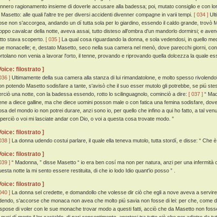
ennero ragionamento insieme di doverle accusare alla badessa; poi, mutato consiglio e con lor
i Masetto: alle quali l'altre tre per diversi accidenti divenner compagne in varii tempi.
[ 034 ]
Ult
ose non s'accorgea, andando un dí tutta sola per lo giardino, essendo il caldo grande, trovò Mase
roppo cavalcar della notte, aveva assai, tutto disteso all'ombra d'un mandorlo dormirsi; e avendog
utto stava scoperto.
[ 035 ]
La qual cosa riguardando la donna, e sola vedendosi, in quello m
ue monacelle; e, destato Masetto, seco nella sua camera nel menò, dove parecchi giorni, co
'ortolano non venia a lavorar l'orto, il tenne, provando e riprovando quella dolcezza la quale es
Voice: filostrato ]
036 ]
Ultimamente della sua camera alla stanza di lui rimandatolone, e molto spesso rivolendolo 
on potendo Masetto sodisfare a tante, s'avisò che il suo esser mutolo gli potrebbe, se piú ste
erciò una notte, con la badessa essendo, rotto lo scilinguagnolo, cominciò a dire:
[ 037 ]
“ Mad
ene a diece galline, ma che diece uomini posson male o con fatica una femina sodisfare, dove
osa del mondo io non potrei durare, anzi sono io, per quello che infino a qui ho fatto, a tal ve
 perciò o voi mi lasciate andar con Dio, o voi a questa cosa trovate modo. ”
Voice: filostrato ]
038 ]
La donna udendo costui parlare, il quale ella teneva mutolo, tutta stordí, e disse: “ Che 
Voice: filostrato ]
039 ]
“ Madonna, ” disse Masetto “ io era ben cosí ma non per natura, anzi per una infermità c
uesta notte la mi sento essere restituita, di che io lodo Idio quant'io posso ” .
Voice: filostrato ]
040 ]
La donna sel credette, e domandollo che volesse dir ciò che egli a nove aveva a servire. M
dendo, s'accorse che monaca non avea che molto piú savia non fosse di lei: per che, come di
ispose di voler con le sue monache trovar modo a questi fatti, acciò che da Masetto non fosse