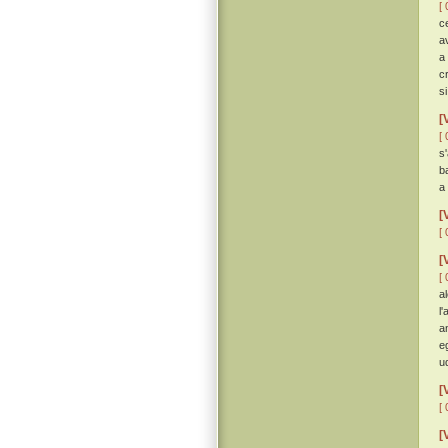
[ 
c
a
a
c
s
[
[ 
s
b
a
[
[ 
[
[ 
a
l
a
e
u
[
[ 
[