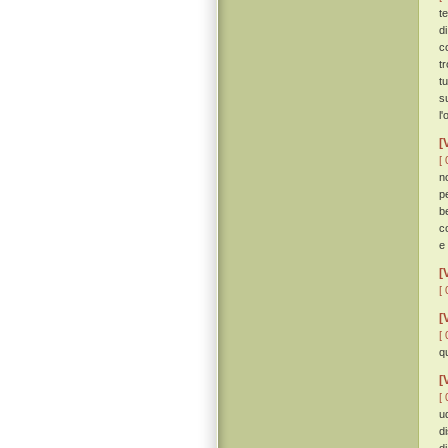
t
d
c
t
t
s
l
[
[ 
n
p
b
c
e
[
[ 
[
[ 
q
[
[ 
u
d