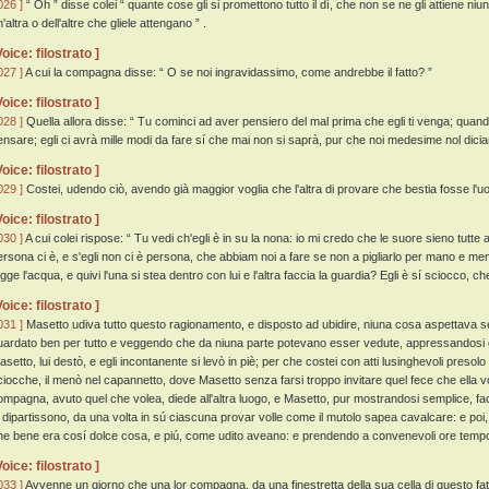
026 ]
“ Oh ” disse colei “ quante cose gli si promettono tutto il dí, che non se ne gli attiene ni
'altra o dell'altre che gliele attengano ” .
Voice: filostrato ]
027 ]
A cui la compagna disse: “ O se noi ingravidassimo, come andrebbe il fatto? ”
Voice: filostrato ]
028 ]
Quella allora disse: “ Tu cominci ad aver pensiero del mal prima che egli ti venga; quand
ensare; egli ci avrà mille modi da fare sí che mai non si saprà, pur che noi medesime nol dici
Voice: filostrato ]
029 ]
Costei, udendo ciò, avendo già maggior voglia che l'altra di provare che bestia fosse l'
Voice: filostrato ]
030 ]
A cui colei rispose: “ Tu vedi ch'egli è in su la nona: io mi credo che le suore sieno tutte
ersona ci è, e s'egli non ci è persona, che abbiam noi a fare se non a pigliarlo per mano e men
ugge l'acqua, e quivi l'una si stea dentro con lui e l'altra faccia la guardia? Egli è sí sciocco
Voice: filostrato ]
031 ]
Masetto udiva tutto questo ragionamento, e disposto ad ubidire, niuna cosa aspettava se 
uardato ben per tutto e veggendo che da niuna parte potevano esser vedute, appressandosi q
asetto, lui destò, e egli incontanente si levò in piè; per che costei con atti lusinghevoli presolo
ciocche, il menò nel capannetto, dove Masetto senza farsi troppo invitare quel fece che ella v
ompagna, avuto quel che volea, diede all'altra luogo, e Masetto, pur mostrandosi semplice, face
i dipartissono, da una volta in sú ciascuna provar volle come il mutolo sapea cavalcare: e po
he bene era cosí dolce cosa, e piú, come udito aveano: e prendendo a convenevoli ore tempo,
Voice: filostrato ]
033 ]
Avvenne un giorno che una lor compagna, da una finestretta della sua cella di questo fatt