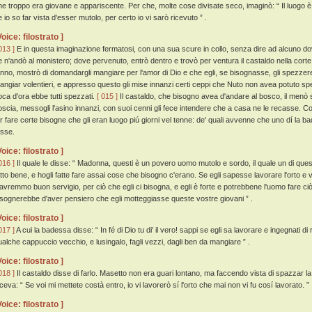
he troppo era giovane e appariscente. Per che, molte cose divisate seco, imaginò: “ Il luogo è
 io so far vista d'esser mutolo, per certo io vi sarò ricevuto ” .
Voice: filostrato ]
013 ]
E in questa imaginazione fermatosi, con una sua scure in collo, senza dire ad alcuno d
e n'andò al monistero; dove pervenuto, entrò dentro e trovò per ventura il castaldo nella corte;
anno, mostrò di domandargli mangiare per l'amor di Dio e che egli, se bisognasse, gli spezzer
angiar volentieri, e appresso questo gli mise innanzi certi ceppi che Nuto non avea potuto spezz
oca d'ora ebbe tutti spezzati.
[ 015 ]
Il castaldo, che bisogno avea d'andare al bosco, il menò sec
oscia, messogli l'asino innanzi, con suoi cenni gli fece intendere che a casa ne le recasse. Cos
ar fare certe bisogne che gli eran luogo piú giorni vel tenne: de' quali avvenne che uno dí la ba
osse.
Voice: filostrato ]
016 ]
Il quale le disse: “ Madonna, questi è un povero uomo mutolo e sordo, il quale un di questi
atto bene, e hogli fatte fare assai cose che bisogno c'erano. Se egli sapesse lavorare l'orto e
'avremmo buon servigio, per ciò che egli ci bisogna, e egli è forte e potrebbene l'uomo fare ciò
isognerebbe d'aver pensiero che egli motteggiasse queste vostre giovani ” .
Voice: filostrato ]
017 ]
A cui la badessa disse: “ In fé di Dio tu di' il vero! sappi se egli sa lavorare e ingegnati di
ualche cappuccio vecchio, e lusingalo, fagli vezzi, dagli ben da mangiare ” .
Voice: filostrato ]
018 ]
Il castaldo disse di farlo. Masetto non era guari lontano, ma faccendo vista di spazzar la 
iceva: “ Se voi mi mettete costà entro, io vi lavorerò sí l'orto che mai non vi fu cosí lavorato. ”
Voice: filostrato ]