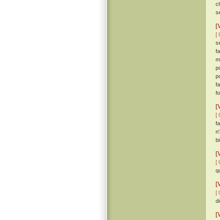
c
se
[
[ 
s
f
m
p
p
f
f
[
[ 
f
n
b
[
[ 
q
[
[ 
d
[