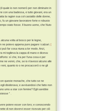
(il quale io non nomerò per non diminuire in
ne con una badessa, e tutte giovani, era un
fatta la ragion sua col castaldo delle donne,
ono, fu un giovane lavoratore forte e robusto
 tempo stato fosse. Il buono uomo, che Nuto
 alcuna volta al bosco per le legne,
non ne potevo appena pure pagare i calzari.
[
 si può far cosa niuna a lor modo. Anzi,
altra mi toglieva la zappa di mano e diceva:
l'orto: sí che, tra per l'una cosa e per
 me ne venni, che, se io n'avessi alcuno alle
le reni, quanto io o ne procaccerò o ne gli
r con queste monache, che tutto se ne
 egli disiderava; e avvisandosi che fatto non
è uno umo a star con femine? Egli sarebbe
 stesse ” .
dovere potere esser con loro; e conoscendo
mette di non dovervi esser ricevuto per ciò