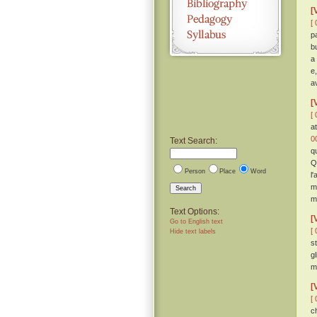
[
[ 
p
b
a
e
a
[
[ 
a
0
Text Search:
q
Q
Person
Place
Word
l
m
Search
m
Text Options:
[
Go to English text
[ 
Hide text labels
s
g
me
[
[ 
c