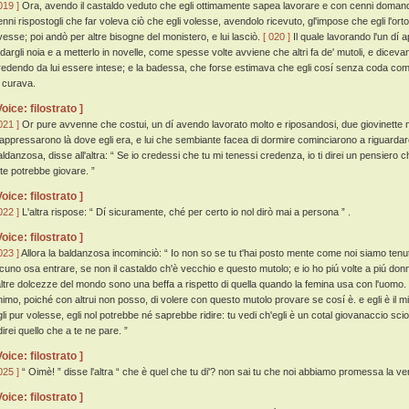
019 ]
Ora, avendo il castaldo veduto che egli ottimamente sapea lavorare e con cenni domandat
enni rispostogli che far voleva ciò che egli volesse, avendolo ricevuto, gl'impose che egli l'ort
vesse; poi andò per altre bisogne del monistero, e lui lasciò.
[ 020 ]
Il quale lavorando l'un dí 
 dargli noia e a metterlo in novelle, come spesse volte avviene che altri fa de' mutoli, e diceva
redendo da lui essere intese; e la badessa, che forse estimava che egli cosí senza coda come
i curava.
Voice: filostrato ]
021 ]
Or pure avvenne che costui, un dí avendo lavorato molto e riposandosi, due giovinette
'appressarono là dove egli era, e lui che sembiante facea di dormire cominciarono a riguardar
aldanzosa, disse all'altra: “ Se io credessi che tu mi tenessi credenza, io ti direi un pensiero c
 te potrebbe giovare. ”
Voice: filostrato ]
022 ]
L'altra rispose: “ Dí sicuramente, ché per certo io nol dirò mai a persona ” .
Voice: filostrato ]
023 ]
Allora la baldanzosa incominciò: “ Io non so se tu t'hai posto mente come noi siamo ten
lcuno osa entrare, se non il castaldo ch'è vecchio e questo mutolo; e io ho piú volte a piú donn
'altre dolcezze del mondo sono una beffa a rispetto di quella quando la femina usa con l'uomo.
nimo, poiché con altrui non posso, di volere con questo mutolo provare se cosí è. e egli è il m
gli pur volesse, egli nol potrebbe né saprebbe ridire: tu vedi ch'egli è un cotal giovanaccio sci
direi quello che a te ne pare. ”
Voice: filostrato ]
025 ]
“ Oimè! ” disse l'altra “ che è quel che tu di'? non sai tu che noi abbiamo promessa la ver
Voice: filostrato ]