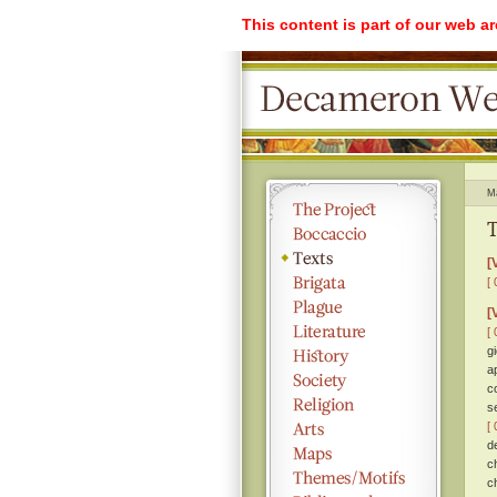
This content is part of our web a
M
T
[
[ 
[
[ 
g
a
c
s
[ 
de
c
c