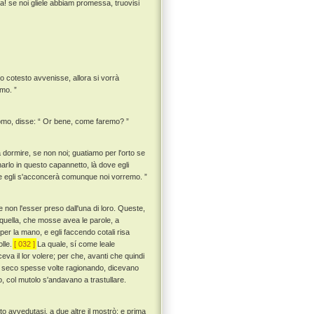
una! se noi gliele abbiam promessa, truovisi
o cotesto avvenisse, allora si vorrà
amo. ”
uomo, disse: “ Or bene, come faremo? ”
 a dormire, se non noi; guatiamo per l'orto se
arlo in questo capannetto, là dove egli
, che egli s'acconcerà comunque noi vorremo. ”
non l'esser preso dall'una di loro. Queste,
uella, che mosse avea le parole, a
 per la mano, e egli faccendo cotali risa
olle.
[ 032 ]
La quale, sí come leale
va il lor volere; per che, avanti che quindi
i, seco spesse volte ragionando, dicevano
 col mutolo s'andavano a trastullare.
o avvedutasi, a due altre il mostrò; e prima