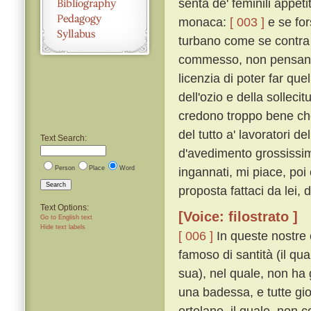
senta de' feminili appeti
monaca:
[ 003 ]
e se for
turbano come se contra 
commesso, non pensando 
licenzia di poter far qu
dell'ozio e della solleci
credono troppo bene che
del tutto a' lavoratori de
Text Search:
d'avedimento grossissi
Person
Place
Word
ingannati, mi piace, po
Search
proposta fattaci da lei, 
Text Options:
[Voice: filostrato ]
Go to English text
Hide text labels
[ 006 ]
In queste nostre 
famoso di santità (il qu
sua), nel quale, non ha
una badessa, e tutte gio
ortolano, il quale, non c