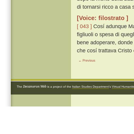
di tornarsi ricco a casa 
[Voice: filostrato ]
[ 043 ]
Cosí adunque Mase
figliuoli o spesa di qu
bene adoperare, donde c
che cosí trattava Cristo 
← Previous
Decameron Web
The
is a project of the
Italian Studies Department
's
Virtual Humanit