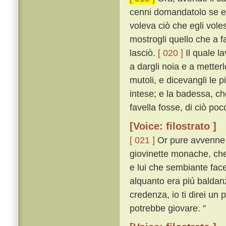
cenni domandatolo se egl
voleva ciò che egli vole
mostrogli quello che a f
lasciò.
[ 020 ]
Il quale l
a dargli noia e a metter
mutoli, e dicevangli le 
intese; e la badessa, c
favella fosse, di ciò poc
[Voice: filostrato ]
[ 021 ]
Or pure avvenne c
giovinette monache, che
e lui che sembiante fac
alquanto era piú baldanz
credenza, io ti direi un 
potrebbe giovare. ”