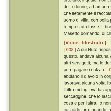
delle donne, a Lamporec
che lietamente il raccol
uomo di villa, con bell
tempo stato fosse. Il b
Masetto domandò, di che
[Voice: filostrato ]
[ 008 ]
A cui Nuto rispose
questo, andava alcuna vo
altri servigetti; ma le
pure pagare i calzari.
[ 
abbiano il diavolo in co
lavorava alcuna volta l'o
l'altra mi toglieva la 
seccaggine, che io lascia
cosa e per l'altra, io no
castaldo loro, quando io