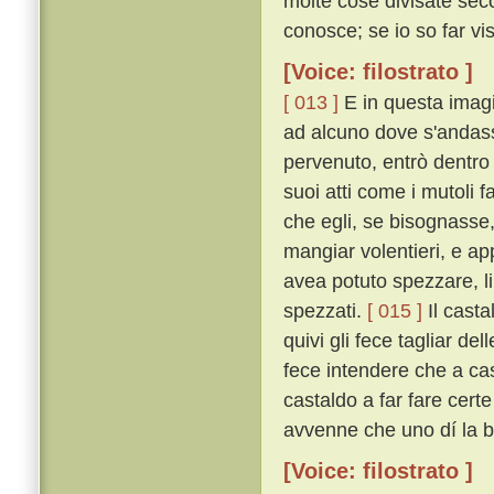
molte cose divisate seco
conosce; se io so far vis
[Voice: filostrato ]
[ 013 ]
E in questa imagi
ad alcuno dove s'andass
pervenuto, entrò dentro 
suoi atti come i mutoli 
che egli, se bisognasse
mangiar volentieri, e ap
avea potuto spezzare, li 
spezzati.
[ 015 ]
Il casta
quivi gli fece tagliar de
fece intendere che a cas
castaldo a far fare certe
avvenne che uno dí la ba
[Voice: filostrato ]