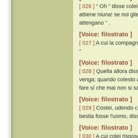
[ 026 ]
“ Oh ” disse colei
attiene niuna! se noi gli
attengano ” .
[Voice: filostrato ]
[ 027 ]
A cui la compagna
”
[Voice: filostrato ]
[ 028 ]
Quella allora diss
venga; quando cotesto av
fare sí che mai non si 
[Voice: filostrato ]
[ 029 ]
Costei, udendo ci
bestia fosse l'uomo, di
[Voice: filostrato ]
[ 030 ]
A cui colei rispos