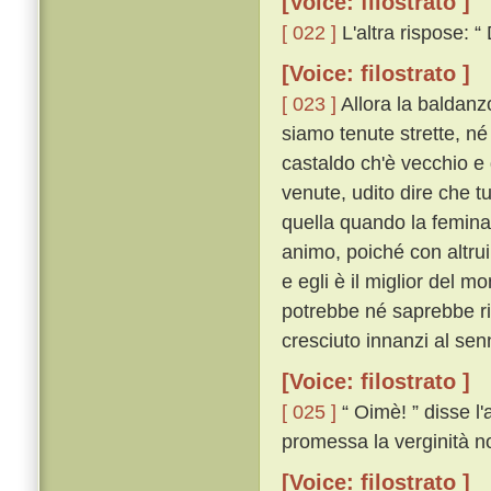
[Voice: filostrato ]
[ 022 ]
L'altra rispose: “
[Voice: filostrato ]
[ 023 ]
Allora la baldanz
siamo tenute strette, n
castaldo ch'è vecchio e 
venute, udito dire che t
quella quando la femin
animo, poiché con altru
e egli è il miglior del m
potrebbe né saprebbe rid
cresciuto innanzi al senn
[Voice: filostrato ]
[ 025 ]
“ Oimè! ” disse l'
promessa la verginità no
[Voice: filostrato ]