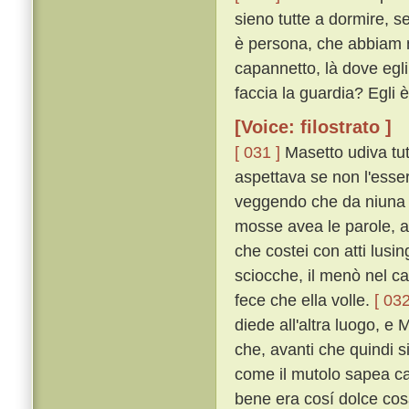
sieno tutte a dormire, se
è persona, che abbiam n
capannetto, là dove egli 
faccia la guardia? Egli 
[Voice: filostrato ]
[ 031 ]
Masetto udiva tut
aspettava se non l'esser
veggendo che da niuna 
mosse avea le parole, a 
che costei con atti lusi
sciocche, il menò nel c
fece che ella volle.
[ 032
diede all'altra luogo, e 
che, avanti che quindi s
come il mutolo sapea ca
bene era cosí dolce cos