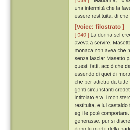
[ 039 ]
“ Madonna, ” diss
una infermità che la fav
essere restituita, di che 
[Voice: filostrato ]
[ 040 ]
La donna sel cred
aveva a servire. Masetto
monaca non avea che mol
senza lasciar Masetto p
questi fatti, acciò che 
essendo di quei dí morto 
che per adietro da tutte
genti circunstanti credett
intitolato era il monist
restituita, e lui castald
egli le poté comportare
generasse, pur sí discr
dopo la morte della bad