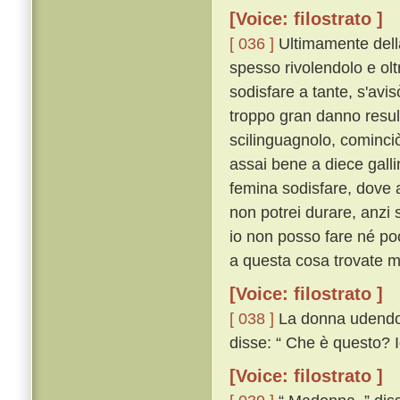
[Voice: filostrato ]
[ 036 ]
Ultimamente della
spesso rivolendolo e olt
sodisfare a tante, s'avis
troppo gran danno resul
scilinguagnolo, cominci
assai bene a diece gall
femina sodisfare, dove 
non potrei durare, anzi s
io non posso fare né poc
a questa cosa trovate m
[Voice: filostrato ]
[ 038 ]
La donna udendo co
disse: “ Che è questo? I
[Voice: filostrato ]