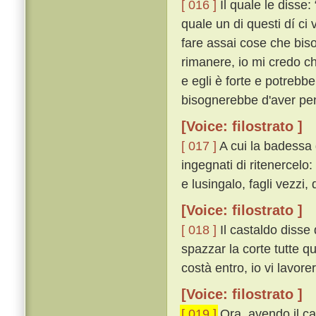
[ 016 ]
Il quale le disse
quale un di questi dí ci 
fare assai cose che biso
rimanere, io mi credo ch
e egli è forte e potrebb
bisognerebbe d'aver pen
[Voice: filostrato ]
[ 017 ]
A cui la badessa di
ingegnati di ritenercelo
e lusingalo, fagli vezzi,
[Voice: filostrato ]
[ 018 ]
Il castaldo disse 
spazzar la corte tutte q
costà entro, io vi lavorer
[Voice: filostrato ]
[ 019 ]
Ora, avendo il ca