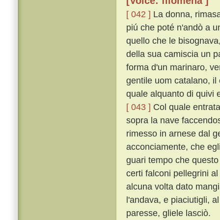
[Voice: filomena ]
[ 042 ]
La donna, rimasa 
piú che poté n'andò a un
quello che le bisognava, 
della sua camiscia un pai
forma d'un marinaro, ve
gentile uom catalano, il
quale alquanto di quivi 
[ 043 ]
Col quale entrata 
sopra la nave faccendos
rimesso in arnese dal ge
acconciamente, che egli
guari tempo che questo 
certi falconi pellegrini 
alcuna volta dato mangi
l'andava, e piaciutigli, 
paresse, gliele lasciò.