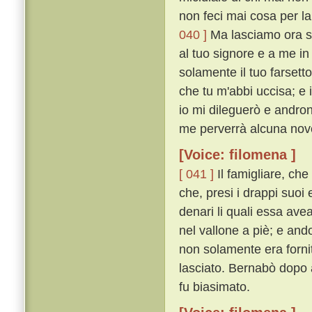
non feci mai cosa per la
040 ]
Ma lasciamo ora sta
al tuo signore e a me i
solamente il tuo farsett
che tu m'abbi uccisa; e i
io mi dileguerò e andron
me perverrà alcuna novel
[Voice: filomena ]
[ 041 ]
Il famigliare, che
che, presi i drappi suoi 
denari li quali essa ave
nel vallone a piè; e an
non solamente era fornit
lasciato. Bernabò dopo a
fu biasimato.