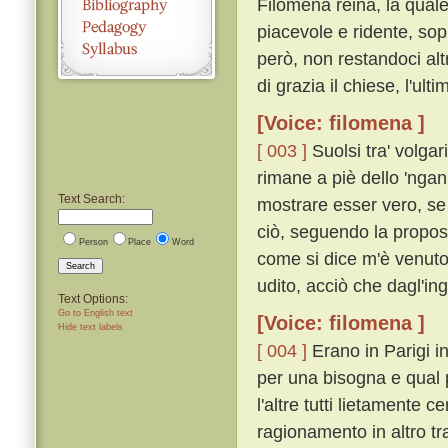
Filomena reina, la quale
piacevole e ridente, sopr
però, non restandoci altr
di grazia il chiese, l'ult
[Voice: filomena ]
[ 003 ]
Suolsi tra' volgar
rimane a piè dello 'ngan
Text Search:
mostrare esser vero, se
ciò, seguendo la propos
Person
Place
Word
come si dice m'è venuto 
Search
udito, acciò che dagl'in
Text Options:
Go to English text
[Voice: filomena ]
Hide text labels
[ 004 ]
Erano in Parigi in
per una bisogna e qual 
l'altre tutti lietamente
ragionamento in altro tr