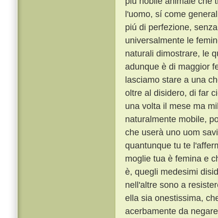
piú nobile animale che t
l'uomo, sí come general
piú di perfezione, senza
universalmente le femine
naturali dimostrare, le q
adunque è di maggior f
lasciamo stare a una che
oltre al disidero, di fa
una volta il mese ma mil
naturalmente mobile, poss
che userà uno uom savio
quantunque tu te l'affer
moglie tua è femina e ch
è, quegli medesimi disi
nell'altre sono a resiste
ella sia onestissima, che
acerbamente da negare, o