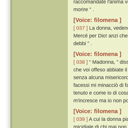
raccomandate l'anima vo
morire ” .
[Voice: filomena ]
[ 037 ]
La donna, vedendo
Mercé per Dio! anzi che 
debbi ” .
[Voice: filomena ]
[ 038 ]
“ Madonna, ” diss
che voi offeso abbiate i
senza alcuna misericordi
facessi mi minacciò di f
tenuto e come io di cosa
m'incresce ma io non pos
[Voice: filomena ]
[ 039 ]
A cui la donna pi
micidiale di chi mai non 