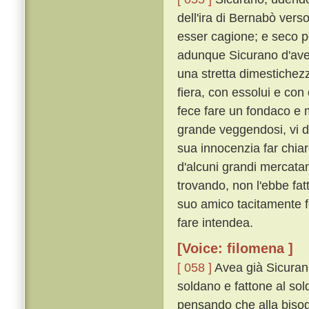
dell'ira di Bernabò vers
esser cagione; e seco p
adunque Sicurano d'aver
una stretta dimestichezza
fiera, con essolui e con
fece fare un fondaco e m
grande veggendosi, vi d
sua innocenzia far chia
d'alcuni grandi mercata
trovando, non l'ebbe fat
suo amico tacitamente fe
fare intendea.
[Voice: filomena ]
[ 058 ]
Avea già Sicurano
soldano e fattone al so
pensando che alla biso