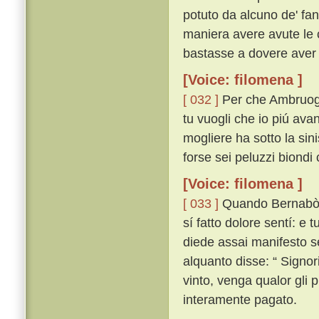
potuto da alcuno de' fan
maniera avere avute le 
bastasse a dovere aver 
[Voice: filomena ]
[ 032 ]
Per che Ambruogi
tu vuogli che io piú ava
mogliere ha sotto la sin
forse sei peluzzi biondi
[Voice: filomena ]
[ 033 ]
Quando Bernabò ud
sí fatto dolore sentí: e
diede assai manifesto s
alquanto disse: “ Signor
vinto, venga qualor gli p
interamente pagato.