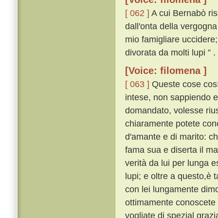
[ 062 ]
A cui Bernabò risp
dall'onta della vergogna
mio famigliare uccidere;
divorata da molti lupi ” .
[Voice: filomena ]
[ 063 ]
Queste cose cosí n
intese, non sappiendo e
domandato, volesse rius
chiaramente potete con
d'amante e di marito: ch
fama sua e diserta il mari
verità da lui per lunga 
lupi; e oltre a questo,è 
con lei lungamente dimo
ottimamente conoscete q
vogliate di spezial graz