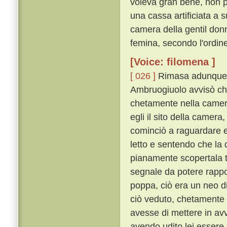
voleva gran bene, non po
una cassa artificiata a
camera della gentil don
femina, secondo l'ordin
[Voice: filomena ]
[ 026 ]
Rimasa adunque la
Ambruogiuolo avvisò che
chetamente nella camera
egli il sito della camera
cominciò a raguardare 
letto e sentendo che la 
pianamente scopertala t
segnale da potere rappor
poppa, ciò era un neo d
ciò veduto, chetamente l
avesse di mettere in avv
avendo udito lei essere 