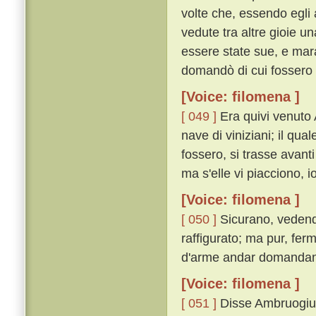
volte che, essendo egli 
vedute tra altre gioie u
essere state sue, e mara
domandò di cui fossero 
[Voice: filomena ]
[ 049 ]
Era quivi venuto
nave di viniziani; il qu
fossero, si trasse avant
ma s'elle vi piacciono, io
[Voice: filomena ]
[ 050 ]
Sicurano, vedendo
raffigurato; ma pur, fer
d'arme andar domandando
[Voice: filomena ]
[ 051 ]
Disse Ambruogiuol