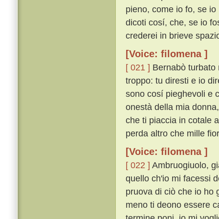
pieno, come io fo, se io
dicoti cosí, che, se io 
crederei in brieve spazio
[Voice: filomena ]
[ 021 ]
Bernabò turbato r
troppo: tu diresti e io d
sono cosí pieghevoli e ch
onestà della mia donna, 
che ti piaccia in cotale 
perda altro che mille fior
[Voice: filomena ]
[ 022 ]
Ambruogiuolo, già 
quello ch'io mi facessi 
pruova di ciò che io ho g
meno ti deono essere car
termine poni, io mi vogl