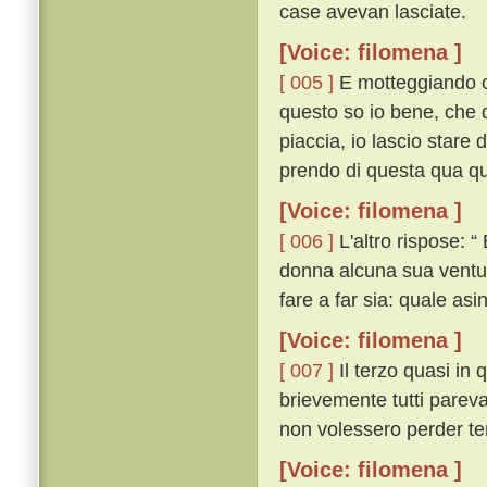
case avevan lasciate.
[Voice: filomena ]
[ 005 ]
E motteggiando co
questo so io bene, che 
piaccia, io lascio stare d
prendo di questa qua que
[Voice: filomena ]
[ 006 ]
L'altro rispose: “ 
donna alcuna sua ventura 
fare a far sia: quale asin
[Voice: filomena ]
[ 007 ]
Il terzo quasi i
brievemente tutti parev
non volessero perder t
[Voice: filomena ]