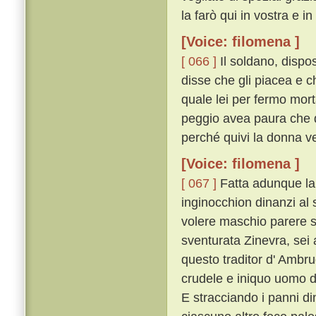
la farò qui in vostra e in
[Voice: filomena ]
[ 066 ]
Il soldano, dispo
disse che gli piacea e c
quale lei per fermo mor
peggio avea paura che d
perché quivi la donna v
[Voice: filomena ]
[ 067 ]
Fatta adunque la
inginocchion dinanzi al 
volere maschio parere si
sventurata Zinevra, sei
questo traditor d' Ambr
crudele e iniquo uomo da
E stracciando i panni di