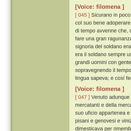
[Voice: filomena ]
[ 045 ]
Sicurano in poco 
col suo bene adoperare,
di tempo avvenne che, d
fare una gran ragunanza d
signoria del soldano era
era il soldano sempre usa
grandi uomini con gente
sopravegnendo il tempo,
lingua sapeva; e cosí fe
[Voice: filomena ]
[ 047 ]
Venuto adunque Si
mercatanti e della merca
suo uficio appartenea e
pisani e genovesi e vinizi
dimesticava per rimemb