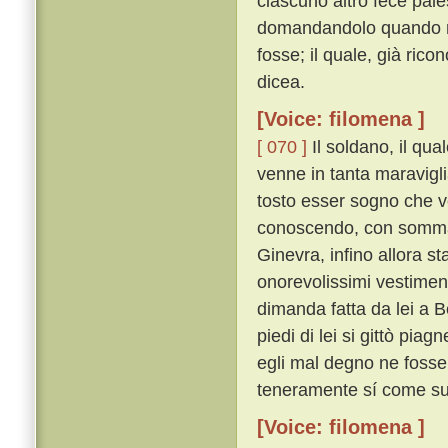
ciascuno altro fece pal
domandandolo quando mai
fosse; il quale, già ric
dicea.
[Voice: filomena ]
[ 070 ]
Il soldano, il qu
venne in tanta maravigli
tosto esser sogno che ve
conoscendo, con somma la
Ginevra, infino allora 
onorevolissimi vestimen
dimanda fatta da lei a B
piedi di lei si gittò p
egli mal degno ne fosse,
teneramente sí come su
[Voice: filomena ]