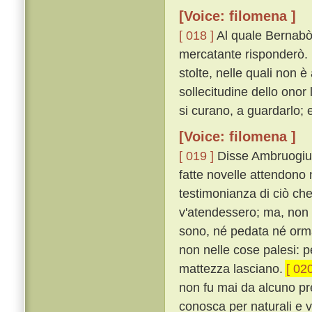
[Voice: filomena ]
[ 018 ]
Al quale Bernabò 
mercatante risponderò. E
stolte, nelle quali non
sollecitudine dello onor 
si curano, a guardarlo; e
[Voice: filomena ]
[ 019 ]
Disse Ambruogiuol
fatte novelle attendono 
testimonianza di ciò ch
v'atendessero; ma, non 
sono, né pedata né orma
non nelle cose palesi: 
mattezza lasciano.
[ 020
non fu mai da alcuno pr
conosca per naturali e v