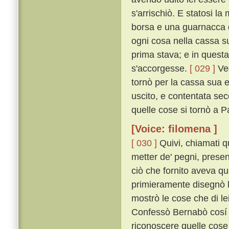
s'arrischiò. E statosi l
borsa e una guarnacca d'
ogni cosa nella cassa su
prima stava; e in quest
s'accorgesse.
[ 029 ]
Veg
tornò per la cassa sua e
uscito, e contentata se
quelle cose si tornò a Pa
[Voice: filomena ]
[ 030 ]
Quivi, chiamati qu
metter de' pegni, presen
ciò che fornito aveva qu
primieramente disegnò l
mostrò le cose che di l
Confessò Bernabò cosí e
riconoscere quelle cose