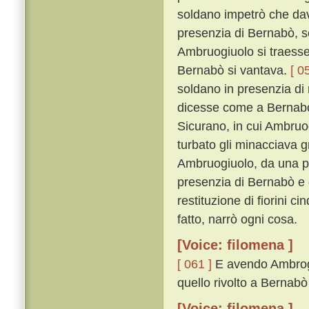
soldano impetrò che dav
presenzia di Bernabò, s
Ambruogiuolo si traesse 
Bernabò si vantava.
[ 0
soldano in presenzia di
dicesse come a Bernabò v
Sicurano, in cui Ambruog
turbato gli minacciava g
Ambruogiuolo, da una par
presenzia di Bernabò e d
restituzione di fiorini c
fatto, narrò ogni cosa.
[Voice: filomena ]
[ 061 ]
E avendo Ambrogiu
quello rivolto a Bernabò
[Voice: filomena ]