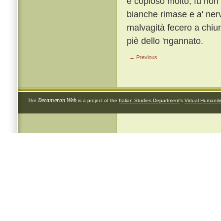
è copioso molto, fu non 
bianche rimase e a' ner
malvagità fecero a chiu
piè dello 'ngannato.
← Previous
Decameron Web
The
is a project of the
Italian Studies Department
's
Virtual Humanit