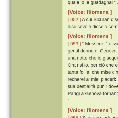
quale io le guadagnai ” 
[Voice: filomena ]
[ 052 ]
A cui Sicuran diss
disdicevole diccelo come
[Voice: filomena ]
[ 053 ]
“ Messere, ” diss
gentil donna di Genova
una notte che io giacqu
Ora risi io, per ciò che 
tanta follia, che mise ci
recherei a' miei piaceri: 
sua bestialità punir dove
Parigi a Genova tornando
” .
[Voice: filomena ]
[ 055 ]
Sicurano, udendo