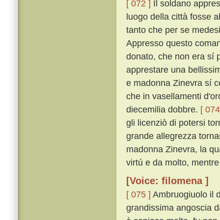
[ 072 ]
Il soldano appre
luogo della città fosse a
tanto che per se medesi
Appresso questo comand
donato, che non era sí p
apprestare una bellissi
e madonna Zinevra sí co
che in vasellamenti d'or
diecemilia dobbre.
[ 074
gli licenziò di potersi t
grande allegrezza torna
madonna Zinevra, la qua
virtú e da molto, mentre 
[Voice: filomena ]
[ 075 ]
Ambruogiuolo il d
grandissima angoscia da