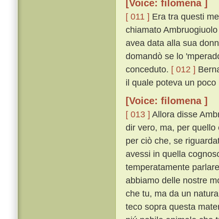
[Voice: filomena ]
[ 011 ]
Era tra questi me
chiamato Ambruogiuolo d
avea data alla sua donn
domandò se lo 'mperadore
conceduto.
[ 012 ]
Berna
il quale poteva un poco
[Voice: filomena ]
[ 013 ]
Allora disse Ambr
dir vero, ma, per quello
per ciò che, se riguarda
avessi in quella cognos
temperatamente parlar
abbiamo delle nostre mog
che tu, ma da un natura
teco sopra questa mate