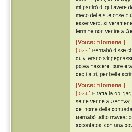
mi partirò di qui avere 
meco delle sue cose piú 
esser vero, sí veramente
termine non venire a Gen
[Voice: filomena ]
[ 023 ]
Bernabò disse che
quivi erano s'ingegnass
potea nascere, pure eran
degli altri, per belle scri
[Voice: filomena ]
[ 024 ]
E fatta la obliga
se ne venne a Genova; e
del nome della contrada
Bernabò udito n'avea: p
accontatosi con una pov