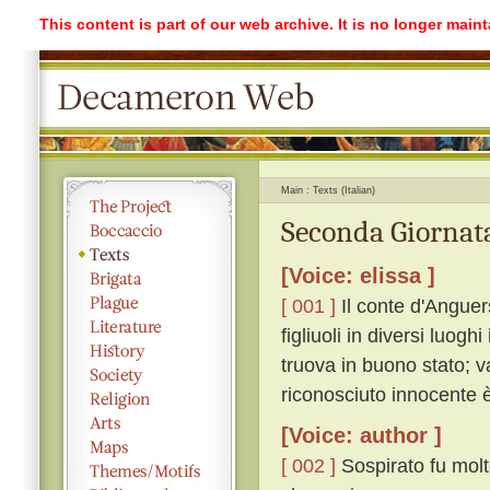
This content is part of our web archive. It is no longer mai
Main
Texts (Italian)
Seconda Giornata
[Voice: elissa ]
[ 001 ]
Il conte d'Anguer
figliuoli in diversi luogh
truova in buono stato; v
riconosciuto innocente è
[Voice: author ]
[ 002 ]
Sospirato fu molto