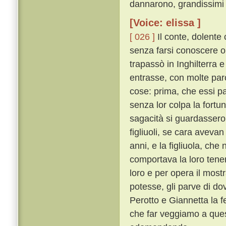
dannarono, grandissimi 
[Voice: elissa ]
[ 026 ]
Il conte, dolente
senza farsi conoscere o 
trapassò in Inghilterra 
entrasse, con molte par
cose: prima, che essi p
senza lor colpa la fortu
sagacità si guardassero
figliuoli, se cara avevan 
anni, e la figliuola, ch
comportava la loro ten
loro e per opera il mos
potesse, gli parve di do
Perotto e Giannetta la f
che far veggiamo a quest