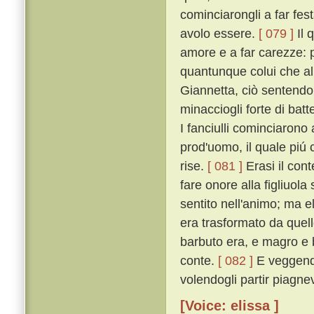
cominciarongli a far fes
avolo essere.
[ 079 ]
Il 
amore e a far carezze: pe
quantunque colui che al
Giannetta, ciò sentendo,
minacciogli forte di bat
I fanciulli cominciarono
prod'uomo, il quale piú c
rise.
[ 081 ]
Erasi il con
fare onore alla figliuo
sentito nell'animo; ma e
era trasformato da quel
barbuto era, e magro e 
conte.
[ 082 ]
E veggendo 
volendogli partir piagne
[Voice: elissa ]