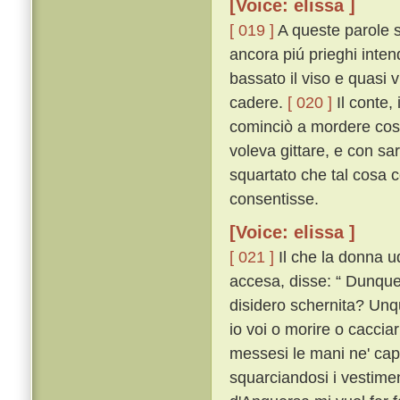
[Voice: elissa ]
[ 019 ]
A queste parole 
ancora piú prieghi inten
bassato il viso e quasi 
cadere.
[ 020 ]
Il conte,
cominciò a mordere cosí 
voleva gittare, e con sa
squartato che tal cosa co
consentisse.
[Voice: elissa ]
[ 021 ]
Il che la donna u
accesa, disse: “ Dunque 
disidero schernita? Unqu
io voi o morire o caccia
messesi le mani ne' capel
squarciandosi i vestiment