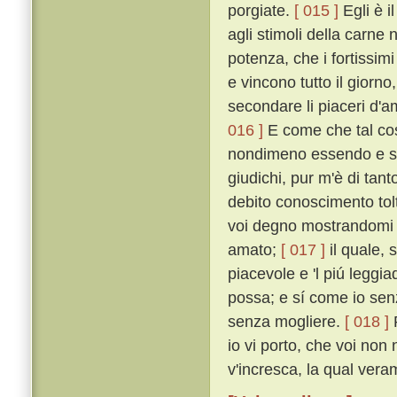
porgiate.
[ 015 ]
Egli è i
agli stimoli della carne 
potenza, che i fortissim
e vincono tutto il giorno
secondare li piaceri d'
016 ]
E come che tal cos
nondimeno essendo e st
giudichi, pur m'è di tan
debito conoscimento tol
voi degno mostrandomi 
amato;
[ 017 ]
il quale, s
piacevole e 'l piú leggia
possa; e sí come io sen
senza mogliere.
[ 018 ]
P
io vi porto, che voi non
v'incresca, la qual vera