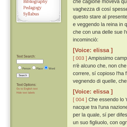
che cagione moveva que'
vaghezza di cosí spesse
questo stare al presente
e veggendo la reina in qu
che con una delle sue l
incominciò:
[Voice: elissa ]
Text Search:
[ 003 ]
Ampissimo campo 
n'è alcuno che, non che
Person
Place
Word
correre, sí copioso l'ha 
Search
vegnendo di quelle, che 
Text Options:
Go to English text
[Voice: elissa ]
Hide text labels
[ 004 ]
Che essendo lo 'm
nacque tra l'una nazione
per la quale, sí per difes
un suo figliuolo, con og