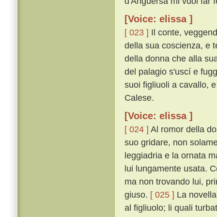
d'Anguersa mi vuol far fo
[Voice: elissa ]
[ 023 ]
Il conte, veggend
della sua coscienza, e 
della donna che alla su
del palagio s'uscí e fug
suoi figliuoli a cavallo,
Calese.
[Voice: elissa ]
[ 024 ]
Al romor della don
suo gridare, non solame
leggiadria e la ornata m
lui lungamente usata. Co
ma non trovando lui, pri
giuso.
[ 025 ]
La novella,
al figliuolo; li quali tur