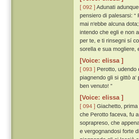
[ 092 ]
Adunati adunque tu
pensiero di palesarsi: “
mai n'ebbe alcuna dota; 
intendo che egli e non a
per te, e ti rinsegni sí 
sorella e sua mogliere, 
[Voice: elissa ]
[ 093 ]
Perotto, udendo q
piagnendo gli si gittò a'
ben venuto! ”
[Voice: elissa ]
[ 094 ]
Giachetto, prima 
che Perotto faceva, fu a
soprapreso, che appena 
e vergognandosi forte di