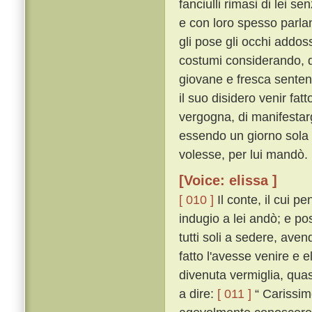
fanciulli rimasi di lei s
e con loro spesso parlan
gli pose gli occhi addos
costumi considerando, d
giovane e fresca senten
il suo disidero venir fa
vergogna, di manifestarg
essendo un giorno sola 
volesse, per lui mandò.
[Voice: elissa ]
[ 010 ]
Il conte, il cui 
indugio a lei andò; e po
tutti soli a sedere, ave
fatto l'avesse venire e 
divenuta vermiglia, qua
a dire:
[ 011 ]
“ Carissim