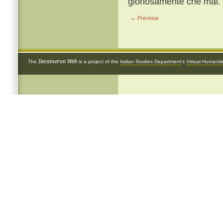
gloriosamente che mai.
← Previous
Decameron Web
The
is a project of the
Italian Studies Department
's
Virtual Humanit