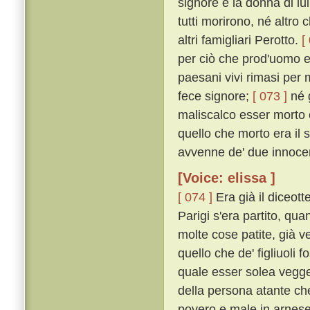
signore e la donna di lui 
tutti morirono, né altro
altri famigliari Perotto.
[
per ciò che prod'uomo e 
paesani vivi rimasi per m
fece signore;
[ 073 ]
né g
maliscalco esser morto e
quello che morto era il 
avvenne de' due innocenti
[Voice: elissa ]
[ 074 ]
Era già il diceot
Parigi s'era partito, qu
molte cose patite, già v
quello che de' figliuoli 
quale esser solea vegge
della persona atante ch
povero e male in arnese