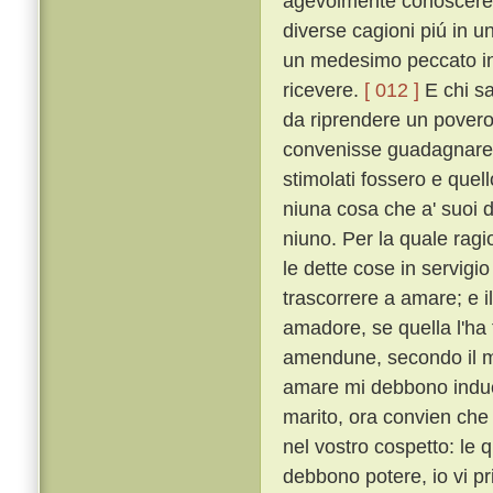
agevolmente conoscere qu
diverse cagioni piú in u
un medesimo peccato in
ricevere.
[ 012 ]
E chi sa
da riprendere un povero
convenisse guadagnare q
stimolati fossero e quel
niuna cosa che a' suoi
niuno. Per la quale rag
le dette cose in servigio
trascorrere a amare; e i
amadore, se quella l'ha
amendune, secondo il mio
amare mi debbono induc
marito, ora convien che
nel vostro cospetto: le 
debbono potere, io vi pr