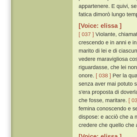
appartenere. E quivi, s
fatica dimorò lungo tem
[Voice: elissa ]
[ 037 ]
Violante, chiamat
crescendo e in anni e in
marito di lei e di ciasc
vedere maravigliosa cos
riguardasse, che lei no
onore.
[ 038 ]
Per la qua
senza aver mai potuto sa
s'era proposta di dover
che fosse, maritare.
[ 0
femina conoscendo e sen
dispose: e acciò che a 
credere che quello che 
[Voice: elissa ]