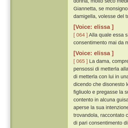
donna, molto seco mede
Giannetta, se monsignor 
damigella, volesse del t
[Voice: elissa ]
[ 064 ]
Alla quale essa s
consentimento mai da me
[Voice: elissa ]
[ 065 ]
La dama, comprend
pensossi di metterla alla
di metterla con lui in un
dicendo che disonesto l
figliuolo e pregasse la 
contento in alcuna guis
aperse la sua intenzion
trovandola, raccontato c
di pari consentimento di