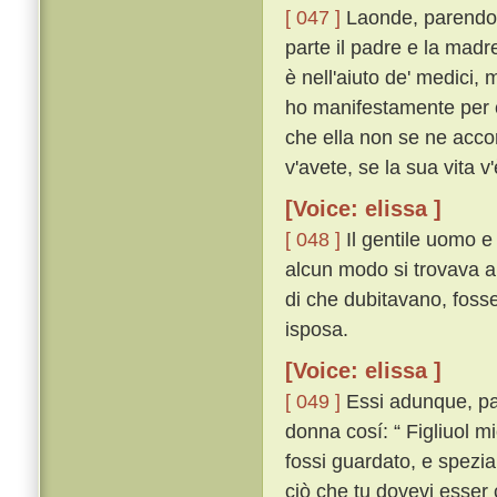
[ 047 ]
Laonde, parendo a
parte il padre e la madre
è nell'aiuto de' medici,
ho manifestamente per 
che ella non se ne acco
v'avete, se la sua vita v'
[Voice: elissa ]
[ 048 ]
Il gentile uomo e
alcun modo si trovava a
di che dubitavano, fosse
isposa.
[Voice: elissa ]
[ 049 ]
Essi adunque, part
donna cosí: “ Figliuol m
fossi guardato, e spezi
ciò che tu dovevi esser 