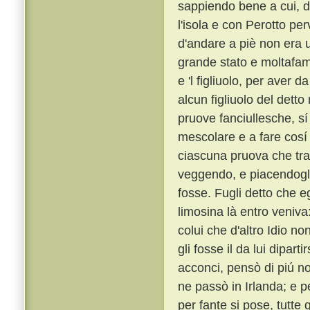
sappiendo bene a cui, di
l'isola e con Perotto pe
d'andare a piè non era 
grande stato e moltafamig
e 'l figliuolo, per aver
alcun figliuolo del detto 
pruove fanciullesche, sí
mescolare e a fare cosí 
ciascuna pruova che tra 
veggendo, e piacendogli
fosse. Fugli detto che e
limosina là entro veniva
colui che d'altro Idio n
gli fosse il da lui dipartir
acconci, pensò di piú no
ne passò in Irlanda; e 
per fante si pose, tutt