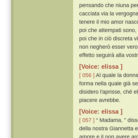
pensando che niuna pers
cacciata via la vergogna
tenere il mio amor nasc
poi che attempati sono, 
poi che in ciò discreta v
non negherò esser vero, 
effetto seguirà alla vos
[Voice: elissa ]
[ 056 ]
Al quale la donna,
forma nella quale già s
disidero l'aprisse, ché 
piacere avrebbe.
[Voice: elissa ]
[ 057 ]
“ Madama, ” disse 
della nostra Giannetta e
amore e il non avere ar