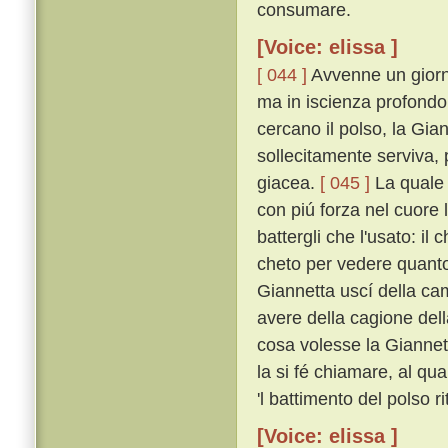
consumare.
[Voice: elissa ]
[ 044 ]
Avvenne un giorn
ma in iscienza profondo 
cercano il polso, la Gian
sollecitamente serviva, 
giacea.
[ 045 ]
La quale 
con piú forza nel cuore 
battergli che l'usato: il
cheto per vedere quant
Giannetta uscí della cam
avere della cagione dell
cosa volesse la Giannet
la si fé chiamare, al qu
'l battimento del polso ri
[Voice: elissa ]