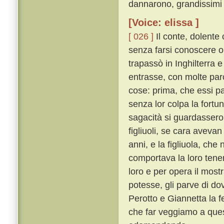
dannarono, grandissimi 
[Voice: elissa ]
[ 026 ]
Il conte, dolente
senza farsi conoscere o 
trapassò in Inghilterra 
entrasse, con molte par
cose: prima, che essi p
senza lor colpa la fortu
sagacità si guardassero
figliuoli, se cara avevan 
anni, e la figliuola, ch
comportava la loro ten
loro e per opera il mos
potesse, gli parve di do
Perotto e Giannetta la f
che far veggiamo a quest