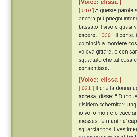
[Voice: elissa ]
[ 019 ]
A queste parole 
ancora piú prieghi inten
bassato il viso e quasi 
cadere.
[ 020 ]
Il conte,
cominciò a mordere cosí 
voleva gittare, e con sa
squartato che tal cosa co
consentisse.
[Voice: elissa ]
[ 021 ]
Il che la donna u
accesa, disse: “ Dunque 
disidero schernita? Unqu
io voi o morire o caccia
messesi le mani ne' capel
squarciandosi i vestiment