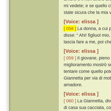
mi vedete; e se quello 
state sicura che la mia vi
[Voice: elissa ]
[ 058 ]
La donna, a cui p
disse: “ Ahi! figliuol mi
lascia fare a me, poi che
[Voice: elissa ]
[ 059 ]
Il giovane, pieno
miglioramento mostrò se
tentare come quello pot
Giannetta per via di mo
amadore.
[Voice: elissa ]
[ 060 ]
La Giannetta, div
di casa sua cacciata, co