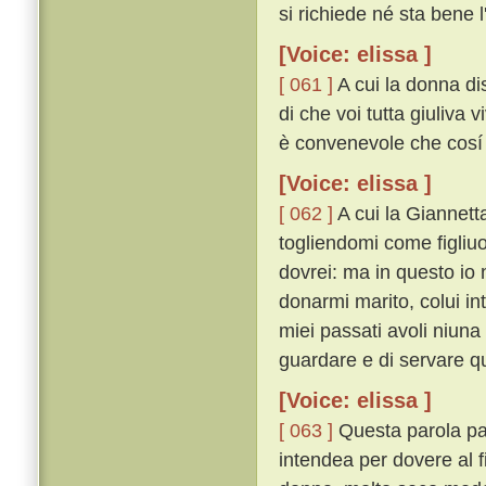
si richiede né sta bene 
[Voice: elissa ]
[ 061 ]
A cui la donna di
di che voi tutta giuliva v
è convenevole che cosí 
[Voice: elissa ]
[ 062 ]
A cui la Giannett
togliendomi come figliuo
dovrei: ma in questo io 
donarmi marito, colui in
miei passati avoli niuna
guardare e di servare qu
[Voice: elissa ]
[ 063 ]
Questa parola par
intendea per dovere al 