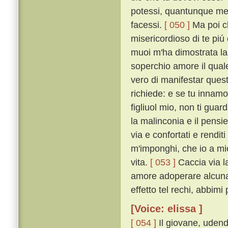
potessi, quantunque me
facessi.
[ 050 ]
Ma poi ch
misericordioso di te piú
muoi m'ha dimostrata la
soperchio amore il quale
vero di manifestar quest
richiede: e se tu innamor
figliuol mio, non ti gua
la malinconia e il pensie
via e confortati e rendi
m'imponghi, che io a mi
vita.
[ 053 ]
Caccia via l
amore adoperare alcuna c
effetto tel rechi, abbimi
[Voice: elissa ]
[ 054 ]
Il giovane, udend