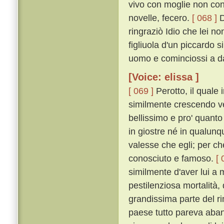
vivo con moglie non con
novelle, fecero.
[ 068 ]
D
ringraziò Idio che lei n
figliuola d'un piccardo s
uomo e cominciossi a d
[Voice: elissa ]
[ 069 ]
Perotto, il quale 
similmente crescendo ve
bellissimo e pro' quanto 
in giostre né in qualunq
valesse che egli; per ch
conosciuto e famoso.
[ 
similmente d'aver lui a 
pestilenziosa mortalità,
grandissima parte del ri
paese tutto pareva aba