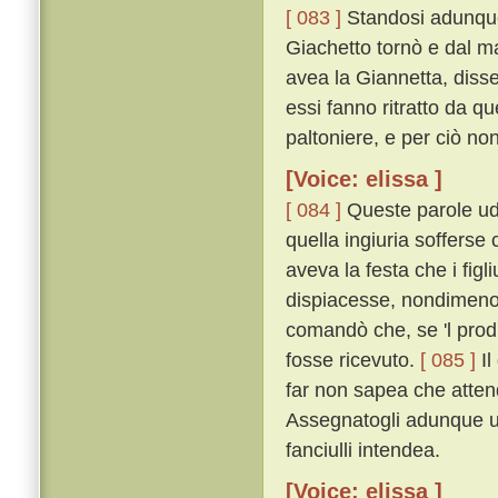
[ 083 ]
Standosi adunque 
Giachetto tornò e dal mae
avea la Giannetta, disse
essi fanno ritratto da q
paltoniere, e per ciò non
[Voice: elissa ]
[ 084 ]
Queste parole udí 
quella ingiuria sofferse
aveva la festa che i fig
dispiacesse, nondimeno 
comandò che, se 'l prod'
fosse ricevuto.
[ 085 ]
Il
far non sapea che attende
Assegnatogli adunque un
fanciulli intendea.
[Voice: elissa ]