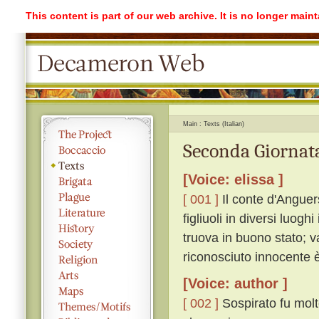
This content is part of our web archive. It is no longer mai
Main
Texts (Italian)
Seconda Giornata
[Voice: elissa ]
[ 001 ]
Il conte d'Anguer
figliuoli in diversi luogh
truova in buono stato; v
riconosciuto innocente è
[Voice: author ]
[ 002 ]
Sospirato fu molto