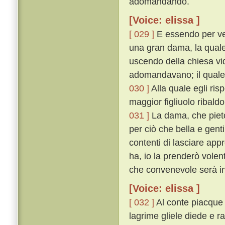
adomandando.
[Voice: elissa ]
[ 029 ]
E essendo per ven
una gran dama, la quale 
uscendo della chiesa vid
adomandavano; il quale 
030 ]
Alla quale egli ris
maggior figliuolo ribald
031 ]
La dama, che pietos
per ciò che bella e gent
contenti di lasciare app
ha, io la prenderò volen
che convenevole serà in
[Voice: elissa ]
[ 032 ]
Al conte piacque
lagrime gliele diede e r