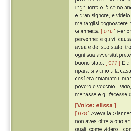
Inghilterra e là se ne a
e gran signore, e videlo 
ma farglisi cognoscere 
Giannetta.
[ 076 ]
Per ch
pervenne: e quivi, cauta
avea e del suo stato, tro
ogni sua avversità preteri
buono stato.
[ 077 ]
E di
ripararsi vicino alla ca
cosí era chiamato il mar
povero e vecchio il vide
menasse e gli facesse da
[Voice: elissa ]
[ 078 ]
Aveva la Giannetta
non avea oltre a otto anni
quali, come videro il con