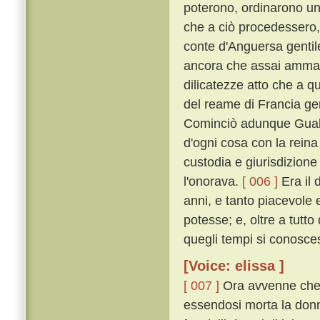
poterono, ordinarono un
che a ciò procedessero,
conte d'Anguersa gentil
ancora che assai ammaest
dilicatezze atto che a qu
del reame di Francia ge
Cominciò adunque Gualt
d'ogni cosa con la reina
custodia e giurisdizion
l'onorava.
[ 006 ]
Era il 
anni, e tanto piacevole 
potesse; e, oltre a tutto 
quegli tempi si conosce
[Voice: elissa ]
[ 007 ]
Ora avvenne che, e
essendosi morta la donna