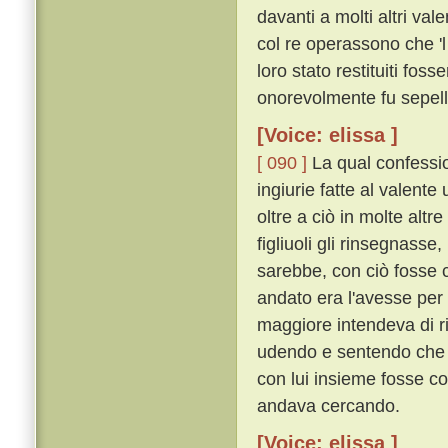
davanti a molti altri va
col re operassono che 'l 
loro stato restituiti fos
onorevolmente fu sepell
[Voice: elissa ]
[ 090 ]
La qual confessio
ingiurie fatte al valente
oltre a ciò in molte altr
figliuoli gli rinsegnass
sarebbe, con ciò fosse c
andato era l'avesse per l
maggiore intendeva di r
udendo e sentendo che c
con lui insieme fosse co
andava cercando.
[Voice: elissa ]