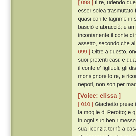
[ 098 ]
Il re, udendo que
esser solea trasmutato f
quasi con le lagrime in s
basciò e abracciò; e a
incontanente il conte di 
assetto, secondo che alla
099 ]
Oltre a questo, ono
suoi preteriti casi; e qu
il conte e' figliuoli, gli
monsignore lo re, e ricord
nepoti, non son per madr
[Voice: elissa ]
[ 010 ]
Giachetto prese i 
la moglie di Perotto; e q
in ogni suo ben rimesso,
sua licenzia tornò a cas