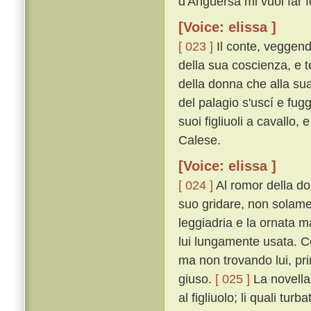
d'Anguersa mi vuol far fo
[Voice: elissa ]
[ 023 ]
Il conte, veggend
della sua coscienza, e 
della donna che alla su
del palagio s'uscí e fug
suoi figliuoli a cavallo,
Calese.
[Voice: elissa ]
[ 024 ]
Al romor della don
suo gridare, non solame
leggiadria e la ornata m
lui lungamente usata. Co
ma non trovando lui, pri
giuso.
[ 025 ]
La novella,
al figliuolo; li quali tur