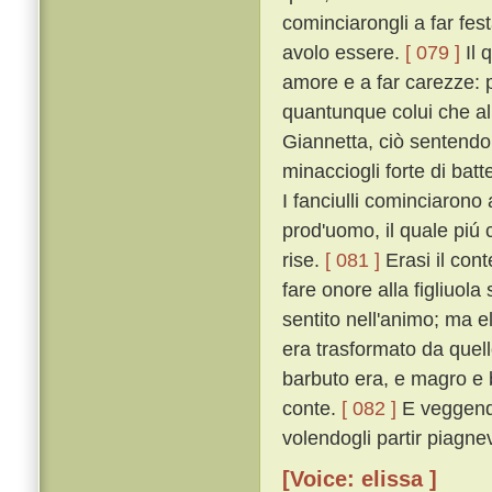
cominciarongli a far fes
avolo essere.
[ 079 ]
Il 
amore e a far carezze: pe
quantunque colui che al
Giannetta, ciò sentendo,
minacciogli forte di bat
I fanciulli cominciarono
prod'uomo, il quale piú c
rise.
[ 081 ]
Erasi il con
fare onore alla figliuo
sentito nell'animo; ma e
era trasformato da quel
barbuto era, e magro e 
conte.
[ 082 ]
E veggendo 
volendogli partir piagne
[Voice: elissa ]