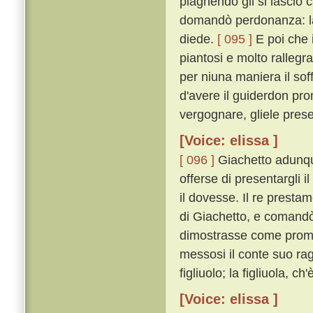
piagnendo gli si lasciò 
domandò perdonanza: la q
diede.
[ 095 ]
E poi che i
piantosi e molto rallegra
per niuna maniera il so
d'avere il guiderdon prom
vergognare, gliele pres
[Voice: elissa ]
[ 096 ]
Giachetto adunque
offerse di presentargli i
il dovesse. Il re prestam
di Giachetto, e comandò c
dimostrasse come prom
messosi il conte suo rag
figliuolo; la figliuola, c
[Voice: elissa ]