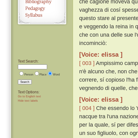
che cagione moveva que'
vaghezza di cosí spesse
questo stare al presente
e veggendo la reina in qu
che con una delle sue l
incominciò:
[Voice: elissa ]
Text Search:
[ 003 ]
Ampissimo campo 
n'è alcuno che, non che
Person
Place
Word
correre, sí copioso l'ha 
Search
vegnendo di quelle, che 
Text Options:
Go to English text
[Voice: elissa ]
Hide text labels
[ 004 ]
Che essendo lo 'm
nacque tra l'una nazione
per la quale, sí per difes
un suo figliuolo, con og