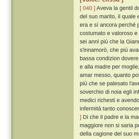
[ 040 ]
Aveva la gentil d
del suo marito, il qual
era e sí ancora perché pe
costumato e valoroso e 
sei anni piú che la Giann
s'innamorò, che piú avan
bassa condizion dovere
e alla madre per moglie
amar messo, quanto pot
piú che se palesato l'av
soverchio di noia egli i
medici richesti e avendo
infermità tanto conosce
]
Di che il padre e la ma
maggiore non si saria po
della cagione del suo mal