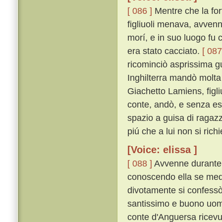
[ 086 ]
Mentre che la fort
figliuoli menava, avvenne
morí, e in suo luogo fu c
era stato cacciato.
[ 087
ricominciò asprissima gu
Inghilterra mandò molta 
Giachetto Lamiens, figliu
conte, andò, e senza es
spazio a guisa di ragazz
piú che a lui non si ric
[Voice: elissa ]
[ 088 ]
Avvenne durante l
conoscendo ella se mede
divotamente si confessò 
santissimo e buono uomo, 
conte d'Anguersa ricev