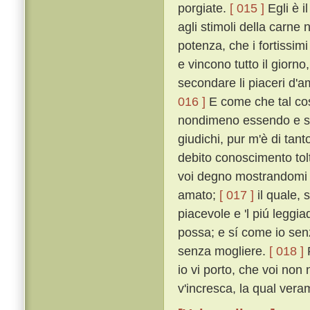
porgiate.
[ 015 ]
Egli è i
agli stimoli della carne 
potenza, che i fortissim
e vincono tutto il giorno
secondare li piaceri d'
016 ]
E come che tal cos
nondimeno essendo e st
giudichi, pur m'è di tan
debito conoscimento tol
voi degno mostrandomi 
amato;
[ 017 ]
il quale, s
piacevole e 'l piú leggia
possa; e sí come io sen
senza mogliere.
[ 018 ]
P
io vi porto, che voi non
v'incresca, la qual vera