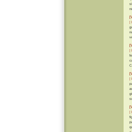
s
n
[
[ 
g
n
v
[
[ 
f
c
C
[
[ 
p
a
g
s
[
[ 
f
p
q