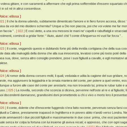
i voleva gittare, e con saramenti a affermare che egli prima sofferrebbe d'essere squartato ch
é in sé né in altrui consentisse.
Voice: elissa ]
021 ]
Il che la donna udendo, subitamente dimenticato l'amore e in fiero furore accesa, disse: “
uisa da voi del mio disidero schernita? Unque a Dio non piaccia, poi che voi volete me far mor
on faccia ” .
[ 022 ]
E cosí detto, a una ora messesi le mani ne' capelli e rabuffatigli e stracciati
estimenti, cominciò a gridar forte: “ Aiuto, aiuto! ché 'l conte d'Anguersa mi vuol far forza ” .
Voice: elissa ]
023 ]
Il conte, veggendo questo e dubitando forte piú della invidia cortigiana che della sua co
ede data alla malvagità della donna che alla sua innocenzia, levatosi come piú tosto poté della
asa sua, dove, senza altro consiglio prendere, pose i suoi figliuoli a cavallo, e egli montatovi 
alese.
Voice: elissa ]
024 ]
Al romor della donna corsero molti, li quali, vedutala e udita la cagione del suo gridare, 
arole, ma aggiunsero la leggiadria e la ornata maniera del conte, per potere a quel venire, es
dunque a furore alle case del conte per arestarlo; ma non trovando lui, prima le rubar tutte e
iuso.
[ 025 ]
La novella, secondo che sconcia si diceva, pervenne nell'oste al re e al figliuolo; li q
uoi discendenti dannarono, grandissimi doni promettendo a chi o vivo o morto loro il presenta
Voice: elissa ]
026 ]
Il conte, dolente che d'innocente fuggendo s'era fatto nocente, pervenuto senza farsi c
igliuoli a Calese, prestamente trapassò in Inghilterra e in povero abito n'andò verso Londra. N
arole ammaestrò i due piccioli figliuoli e massimamente in due cose: prima, che essi pazient
uale senza lor colpa la fortuna con lui insieme gli aveva recati; e appresso, che con ogni sag