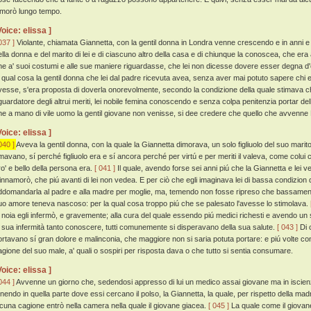
imorò lungo tempo.
Voice: elissa ]
037 ]
Violante, chiamata Giannetta, con la gentil donna in Londra venne crescendo e in anni e i
ella donna e del marito di lei e di ciascuno altro della casa e di chiunque la conoscea, che e
he a' suoi costumi e alle sue maniere riguardasse, che lei non dicesse dovere esser degna 
a qual cosa la gentil donna che lei dal padre ricevuta avea, senza aver mai potuto sapere chi egl
vesse, s'era proposta di doverla onorevolmente, secondo la condizione della quale stimava c
iguardatore degli altrui meriti, lei nobile femina conoscendo e senza colpa penitenzia portar del
he a mano di vile uomo la gentil giovane non venisse, si dee credere che quello che avvenne 
Voice: elissa ]
040 ]
Aveva la gentil donna, con la quale la Giannetta dimorava, un solo figliuolo del suo mari
mavano, sí perché figliuolo era e sí ancora perché per virtú e per meriti il valeva, come colui
ro' e bello della persona era.
[ 041 ]
Il quale, avendo forse sei anni piú che la Giannetta e lei ve
'innamorò, che piú avanti di lei non vedea. E per ciò che egli imaginava lei di bassa condizi
ddomandarla al padre e alla madre per moglie, ma, temendo non fosse ripreso che bassament
uo amore teneva nascoso: per la qual cosa troppo piú che se palesato l'avesse lo stimolava.
i noia egli infermò, e gravemente; alla cura del quale essendo piú medici richesti e avendo un 
a sua infermità tanto conoscere, tutti comunemente si disperavano della sua salute.
[ 043 ]
Di 
ortavano sí gran dolore e malinconia, che maggiore non si saria potuta portare: e piú volte con
agione del suo male, a' quali o sospiri per risposta dava o che tutto si sentia consumare.
Voice: elissa ]
044 ]
Avvenne un giorno che, sedendosi appresso di lui un medico assai giovane ma in iscienz
enendo in quella parte dove essi cercano il polso, la Giannetta, la quale, per rispetto della madre
lcuna cagione entrò nella camera nella quale il giovane giacea.
[ 045 ]
La quale come il giovane