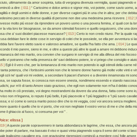
aciuto, ultimamente da amor sospinta, tutta di vergogna divenuta vermiglia, quasi piagnendo e 
ominciò a dire:
[ 011 ]
“ Carissimo e dolce amico e signor mio, voi potete, come savio uomo, 
ragilità e degli uomini e delle donne, e per diverse cagioni piú in una che in altra; per che debi
edesimo peccato in diverse qualità di persone non dee una medesima pena ricevere.
[ 012 ]
ovesse molto piú esser da riprendere un povero uomo o una povera femina, a' quali con la lo
er la vita loro lor bisognasse, se da amore stimolati fossero e quello seguissero, che una donn
osa che a' suoi disideri piacesse mancasse?
[ 013 ]
Certo io non credo niuno. Per la quale ra
cusa debbian fare le dette cose in servigio di colei che le possiede, se ella per avventura si l
ebbia fare l'avere eletto savio e valoroso amadore, se quella l'ha fatto che ama.
[ 014 ]
Le qual
econdo il mio parere, sieno in me, e oltre a queste piú altre le quali a amare mi debbono indu
ontananza del mio marito, ora convien che surgano in servigio di me alla difesa del mio focoso 
uello vi potranno che nella presenza de' savi debbono potere, io vi priego che consiglio e aiuto
15 ]
Egli è il vero che, per la lontananza di mio marito non potendo io agli stimoli della carne né
i tanta potenza, che i fortissimi uomini non che le tenere donne hanno già molte volte vinti e vin
egli ozii ne' quali voi mi vedete, a secondare li piaceri d'amore e a divenire innamorata mi son
osa, se saputa fosse, io conosca non essere onesta, nondimeno essendo e stando nascosa q
iudichi, pur m'è di tanto Amore stato grazioso, che egli non solamente non m'ha il debito cono
'ha molto in ciò prestato, voi degno mostrandomi da dovere da una donna, fatta come sono i
viso non m'inganna, io reputo il piú bello, il piú piacevole e 'l piú leggiadro e 'l piú savio cava
ossa; e sí come io senza marito posso dire che io mi veggia, cosí voi ancora senza mogliere
more quanto è quello che io vi porto, che voi non neghiate il vostro verso di me e che della m
ome il ghiaccio al fuoco, si consuma per voi ” .
Voice: elissa ]
019 ]
A queste parole sopravennero in tanta abbondanza le lagrime, che essa, che ancora piú p
bbe poter di parlare, ma bassato il viso e quasi vinta piagnendo sopra il seno del conte si las
uale lealissimo cavaliere era, con gravissime riprensioni cominciò a mordere cosí folle amore e 