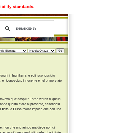
ibility standards.
luoghi in Inghilterra; e egli, sconosciuto
, e riconosciuto innocente è nel primo stato
moveva que' sospiri? Forse v'eran di quelle
iando questo stare al presente, essendosi
er finita, a Elissa rivolta impose che con una
e, non che uno aringo ma diece non ci
 e per ciò, vegnendo di quelle, che infinite