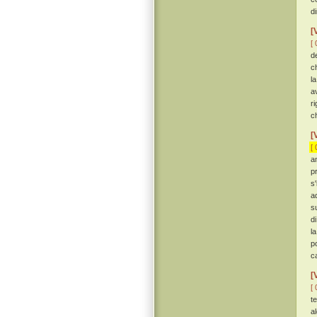
d
[
[ 
d
c
l
a
r
c
[
[ 
a
p
s
a
s
d
l
p
c
[
[ 
t
a