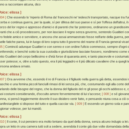
ono a raccontare alcuna, dico
Voice: elissa ]
004 ]
Che essendo lo 'mperio di Roma da' franceschi ne' tedeschi transportato, nacque tra l'un
erba e continua guerra, per la quale, sí per difesa del suo paese e sí per l'offesa dell'altrui, il
forzo del lor regno e appresso d'amici e di parenti che far poterono, ordinarono un grandissim
vanti che a ciò procedessero, per non lasciare il regno senza governo, sentendo Gualtieri co
oro fedele amico e servidore, e ancora che assai ammaestrato fosse nell'arte della guerra, per c
uelle fatiche parea, lui in luogo di loro sopra tutto il governo del reame di Francia general vic
05 ]
Cominciò adunque Gualtieri e con senno e con ordine l'uficio commesso, sempre d'ogni cos
onferendo; e benché sotto la sua custodia e giurisdizione lasciate fossero, nondimeno come 
etto Gualtieri del corpo bellissimo e d'età forse di quaranta anni, e tanto piacevole e costumato
sser potesse; e, oltre a tutto questo, era il piú leggiadro e il piú dilicato cavaliere che a quegl
ersona andava ornato.
Voice: elissa ]
007 ]
Ora avvenne che, essendo il re di Francia e il figliuolo nella guerra già detta, essendosi mo
aschio e una femina piccoli fanciulli rimasi di lei senza piú, che, costumando egli alla corte d
arlando delle bisogne del regno, che la donna del figliuolo del re gli pose gli occhi addosso e, 
uoi costumi considerando, d'occulto amore ferventemente di lui s'accese;
[ 008 ]
e sé giovane
onna, si pensò leggiermente doverle il suo disidero venir fatto, e pensando niuna cosa a ciò 
anifestargliele si dispose del tutto e quella cacciar via.
[ 009 ]
E essendo un giorno sola e pare
agionar volesse, per lui mandò.
Voice: elissa ]
010 ]
Il conte, il cui pensiero era molto lontano da quel della donna, senza alcuno indugio a lei 
opra un letto in una camera tutti soli a sedere, avendola il conte già due volte domandata della