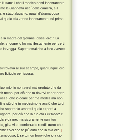
 l'usato: il che il medico sentí incontanente
e la Giannetta uscí della camera, e il
ne; e stato alquanto, quasi d'alcuna cosa
al quale ella venne incontanente: né prima
e la madre del giovane, disse loro: “ La
quale, sí come io ho manifestamente per certi
e io vegga. Sapete omai che a fare v'avete,
 si trovava al suo scampo, quantunque loro
o figliuolo per isposa.
gliuol mio, io non avrei mai creduto che da
enir meno; per ciò che tu dovevi esser certo
a fosse, che io come per me medesima non
i te piú che tu medesimo, e acciò che tu di
he soperchio amore il quale tu porti a
gnare, per ciò che la tua età il richiede: e
ardare da me, ma sicuramente ogni tuo
e, gitta via e confortati e renditi certo che
ome colei che te piú amo che la mia vita.
[
una cosa. E se tu non truovi che io a ciò