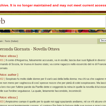
rchive. It is no longer maintained and may not meet current access
ain
Texts (Italian)
econda Giornata - Novella Ottava
Voice: elissa ]
001 ]
Il conte d'Anguersa, falsamente accusato, va in essilio; lascia due suoi figliuoli in diversi 
ornando di Scozia, lor truova in buono stato; va come ragazzo nello essercito del re di Francia
tornato.
Voice: author ]
002 ]
Sospirato fu molto dalle donne per li varii casi della bella donna: ma chi sa che cagione 
he non meno per vaghezza di cosí spesse nozze che per pietà di colei sospiravano. Ma lasc
a loro riso per l'ultime parole da Panfilo dette e veggendo la reina in quelle la novella di lui ess
elle sue l'ordine seguitasse. La quale, lietamente faccendolo, incominciò:
Voice: elissa ]
003 ]
Ampissimo campo è quello per lo quale noi oggi spaziando andiamo, né ce n'è alcuno ch
otesse assai leggiermente correre, sí copioso l'ha fatto la fortuna delle sue nuove e gravi cose;