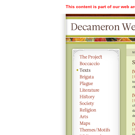
This content is part of our web a
M
S
[
[ 
t
ri
[
[ 
c
d
d
[
[ 
p