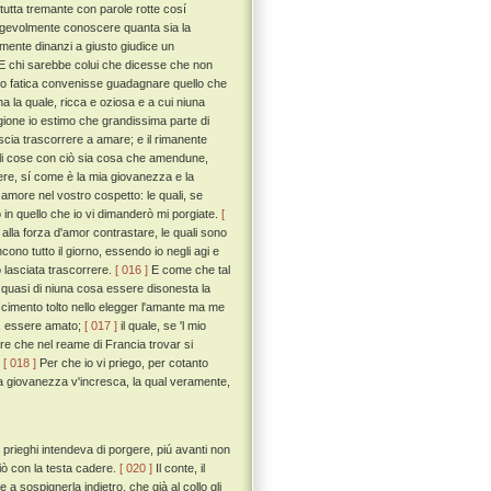
tutta tremante con parole rotte cosí
agevolmente conoscere quanta sia la
tamente dinanzi a giusto giudice un
E chi sarebbe colui che dicesse che non
ro fatica convenisse guadagnare quello che
a la quale, ricca e oziosa e a cui niuna
gione io estimo che grandissima parte di
ascia trascorrere a amare; e il rimanente
i cose con ciò sia cosa che amendune,
cere, sí come è la mia giovanezza e la
amore nel vostro cospetto: le quali, se
 in quello che io vi dimanderò mi porgiate.
[
 alla forza d'amor contrastare, le quali sono
cono tutto il giorno, essendo io negli agi e
o lasciata trascorrere.
[ 016 ]
E come che tal
uasi di niuna cosa essere disonesta la
scimento tolto nello elegger l'amante ma me
o, essere amato;
[ 017 ]
il quale, se 'l mio
liere che nel reame di Francia trovar si
.
[ 018 ]
Per che io vi priego, per cotanto
ia giovanezza v'incresca, la qual veramente,
rieghi intendeva di porgere, piú avanti non
ciò con la testa cadere.
[ 020 ]
Il conte, il
a sospignerla indietro, che già al collo gli