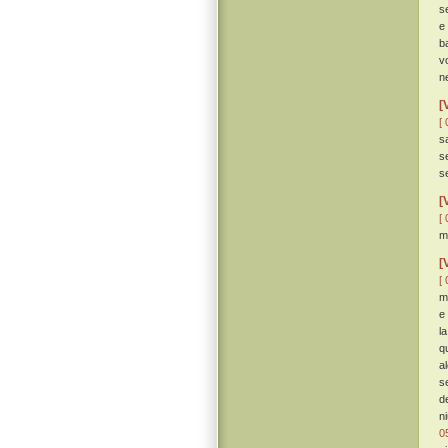
s
e
b
v
n
[
[ 
s
s
se
[
[ 
m
[
[ 
m
e
l
q
a
s
d
n
0