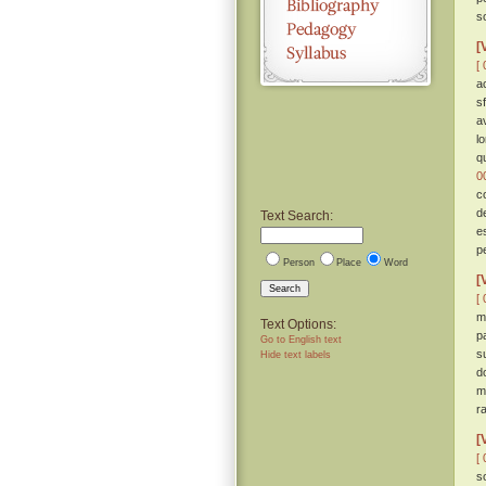
s
[
[ 
ac
s
a
l
q
0
c
d
Text Search:
e
p
Person
Place
Word
[
Search
[ 
m
Text Options:
p
Go to English text
s
Hide text labels
d
m
r
[
[ 
s