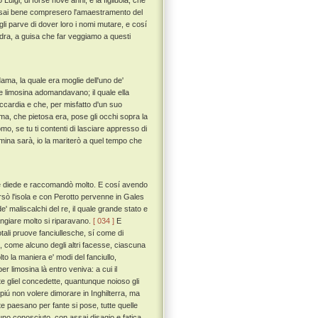
o Luigi, di forse nove anni, e la figliuola, che
assai bene compresero l'amaestramento del
gli parve di dover loro i nomi mutare, e cosí
ndra, a guisa che far veggiamo a questi
ma, la quale era moglie dell'uno de'
che limosina adomandavano; il quale ella
iccardia e che, per misfatto d'un suo
a, che pietosa era, pose gli occhi sopra la
mo, se tu ti contenti di lasciare appresso di
emina sarà, io la mariterò a quel tempo che
le diede e raccomandò molto. E cosí avendo
ersò l'isola e con Perotto pervenne in Gales
e' maliscalchi del re, il quale grande stato e
mangiare molto si riparavano.
[ 034 ]
E
cotali pruove fanciullesche, sí come di
ú, come alcuno degli altri facesse, ciascuna
to la maniera e' modi del fanciullo,
er limosina là entro veniva: a cui il
te gliel concedette, quantunque noioso gli
i piú non volere dimorare in Inghilterra, ma
e paesano per fante si pose, tutte quelle
no conosciuto, con assai disagio e fatica