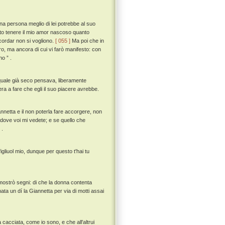
na persona meglio di lei potrebbe al suo
atto tenere il mio amor nascoso quanto
icordar non si vogliono.
[ 055 ]
Ma poi che in
ro, ma ancora di cui vi farò manifesto: con
o ” .
a quale già seco pensava, liberamente
a a fare che egli il suo piacere avrebbe.
annetta e il non poterla fare accorgere, non
 dove voi mi vedete; e se quello che
 .
gliuol mio, dunque per questo t'hai tu
mostrò segni: di che la donna contenta
a un dí la Giannetta per via di motti assai
cacciata, come io sono, e che all'altrui