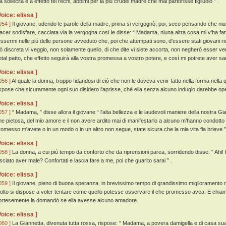
a sollecita e a effetto tel rechi, abbimi per la piú crudel madre che mai partorisse figliuolo ” .
Voice: elissa ]
054 ]
Il giovane, udendo le parole della madre, prima si vergognò; poi, seco pensando che niu
iacer sodisfare, cacciata via la vergogna cosí le disse: “ Madama, niuna altra cosa mi v'ha f
'essermi nelle piú delle persone avveduto che, poi che attempati sono, d'essere stati giovani r
iò discreta vi veggio, non solamente quello, di che dite vi siete accorta, non negherò esser ve
otal patto, che effetto seguirà alla vostra promessa a vostro potere, e cosí mi potrete aver san
Voice: elissa ]
056 ]
Al quale la donna, troppo fidandosi di ciò che non le doveva venir fatto nella forma nell
ispose che sicuramente ogni suo disidero l'aprisse, ché ella senza alcuno indugio darebbe oper
Voice: elissa ]
057 ]
“ Madama, ” disse allora il giovane “ l'alta bellezza e le laudevoli maniere della nostra Gi
he pietosa, del mio amore e il non avere ardito mai di manifestarlo a alcuno m'hanno condotto
romesso m'avete o in un modo o in un altro non segue, state sicura che la mia vita fia brieve ”
Voice: elissa ]
058 ]
La donna, a cui piú tempo da conforto che da riprensioni parea, sorridendo disse: “ Ahi! fi
asciato aver male? Confortati e lascia fare a me, poi che guarito sarai ” .
Voice: elissa ]
059 ]
Il giovane, pieno di buona speranza, in brevissimo tempo di grandissimo miglioramento 
olto si dispose a voler tentare come quello potesse osservare il che promesso avea. E chiamat
ortesemente la domandò se ella avesse alcuno amadore.
Voice: elissa ]
060 ]
La Giannetta, divenuta tutta rossa, rispose: “ Madama, a povera damigella e di casa sua 