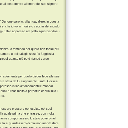
e tal cosa contro all'onore del suo signore
 Dunque sarò io, villan cavaliere, in questa
ire, che io voi o morire o cacciar del mondo
gli tutti e appresso nel petto squarciandosi i
scienza, e temendo per quella non fosse piú
 camera e del palagio s'uscí e fuggissi a
altressí quanto piú poté n'andò verso
non solamente per quello dieder fede alle sue
sere stata da lui lungamente usata. Corsesi
 appresso infino a' fondamenti le mandar
uali turbati molto a perpetuo essilio lui e i
sse.
onoscere o essere conosciuto co' suoi
ella quale prima che entrasse, con molte
emente comportassero lo stato povero nel
acità si guardassero di mai non manifestare