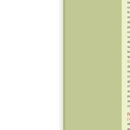
t
c
f
m
d
p
c
s
d
s
l
q
0
d
n
c
g
n
av
p
a
c
[
[ 
e
q