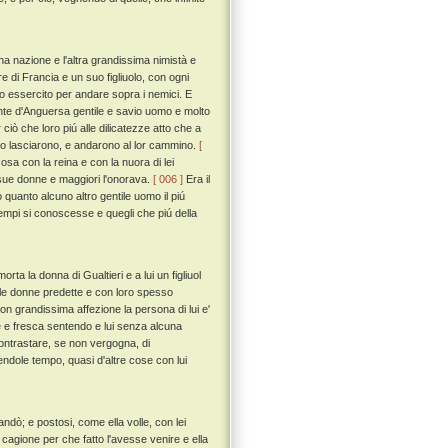
a nazione e l'altra grandissima nimistà e
 re di Francia e un suo figliuolo, con ogni
o essercito per andare sopra i nemici. E
nte d'Anguersa gentile e savio uomo e molto
iò che loro piú alle dilicatezze atto che a
ario lasciarono, e andarono al lor cammino.
[
a con la reina e con la nuora di lei
sue donne e maggiori l'onorava.
[ 006 ]
Era il
 quanto alcuno altro gentile uomo il piú
i tempi si conoscesse e quegli che piú della
rta la donna di Gualtieri e a lui un figliuol
elle donne predette e con loro spesso
con grandissima affezione la persona di lui e'
 e fresca sentendo e lui senza alcuna
contrastare, se non vergogna, di
ndole tempo, quasi d'altre cose con lui
andò; e postosi, come ella volle, con lei
 cagione per che fatto l'avesse venire e ella