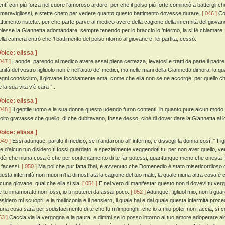
entí con piú forza nel cuore l'amoroso ardore, per che il polso piú forte cominciò a battergli che
 maravigliossi, e stette cheto per vedere quanto questo battimento dovesse durare.
[ 046 ]
Com
attimento ristette: per che parte parve al medico avere della cagione della infermità del giova
olesse la Giannetta adomandare, sempre tenendo per lo braccio lo 'nfermo, la si fé chiamare, 
ella camera entrò che 'l battimento del polso ritornò al giovane e, lei partita, cessò.
Voice: elissa ]
047 ]
Laonde, parendo al medico avere assai piena certezza, levatosi e tratti da parte il padre 
anità del vostro figliuolo non è nell'aiuto de' medici, ma nelle mani della Giannetta dimora, la 
egni conosciuto, il giovane focosamente ama, come che ella non se ne accorge, per quello ch
 la sua vita v'è cara ” .
Voice: elissa ]
048 ]
Il gentile uomo e la sua donna questo udendo furon contenti, in quanto pure alcun modo
olto gravasse che quello, di che dubitavano, fosse desso, cioè di dover dare la Giannetta al lor
Voice: elissa ]
049 ]
Essi adunque, partito il medico, se n'andarono all' infermo, e dissegli la donna cosí: “ Fi
e d'alcun tuo disidero ti fossi guardato, e spezialmente veggendoti tu, per non aver quello, v
 dèi che niuna cosa è che per contentamento di te far potessi, quantunque meno che onest
a facessi.
[ 050 ]
Ma poi che pur fatta l'hai, è avvenuto che Domenedio è stato misericordioso d
uesta infermità non muoi m'ha dimostrata la cagione del tuo male, la quale niuna altra cosa è c
lcuna giovane, qual che ella si sia.
[ 051 ]
E nel vero di manifestar questo non ti dovevi tu vergo
e tu innamorato non fossi, io ti riputerei da assai poco.
[ 052 ]
Adunque, figliuol mio, non ti gu
esidero mi scuopri; e la malinconia e il pensiero, il quale hai e dal quale questa infermità proced
iuna cosa sarà per sodisfacimento di te che tu m'imponghi, che io a mio poter non faccia, sí c
53 ]
Caccia via la vergogna e la paura, e dimmi se io posso intorno al tuo amore adoperare alc