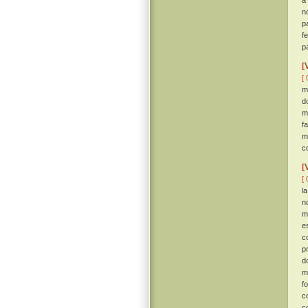
a
n
p
f
p
[
[ 
m
d
m
f
m
c
[
[ 
l
n
m
e
c
p
d
m
fo
c
c