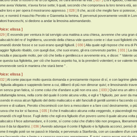
 alcuno onde si fossero né di cui figliuoli, se cara avevan la vita.
[ 027 ]
Era il figliuolo, chiamat
ome avea Violante, n'avea forse sette; li quali, secondo che comportava la loro tenera età, 
adre loro e per opera il mostrarono appresso.
[ 028 ]
Il che, acciò che meglio fare si potesse, 
ece; e nominò il maschio Perotto e Giannetta la femina. E pervenuti poveramente vestiti in Lo
altoni franceschi, si diedono a andar la limosina adomandando.
Voice: elissa ]
029 ]
E essendo per ventura in tal servigio una mattina a una chiesa, avvenne che una gran da
aliscalchi del re d' Inghilterra, uscendo della chiesa vide questo conte e i due suoi figlioletti 
omandò donde fosse e se suoi erano quegli figliuoli.
[ 030 ]
Alla quale egli rispose che era di P
aggior figliuolo ribaldo, con quegli due, che suoi erano, gli era convenuto partire.
[ 031 ]
La dam
anciulla e piacquele molto, per ciò che bella e gentilesca e avvenente era, e disse: “ Valente uo
e questa tua figlioletta, per ciò che buono aspetto ha, io la prenderò volentieri; e se valente f
onvenevole serà in maniera che starà bene ” .
Voice: elissa ]
032 ]
Al conte piacque molto questa domanda e prestamente rispose di sí, e con lagrime glie
a figliuola allogata e sappiendo bene a cui, diliberò di piú non dimorar quivi; e limosinando trav
on senza gran fatica, sí come colui che d'andare a piè non era uso.
[ 033 ]
Quivi era un altro d
oltafamiglia tenea, nella corte del quale il conte alcuna volta, e egli e 'l figliuolo, per aver da 
ssendo in essa alcun figliuolo del detto maliscalco e altri fanciulli di gentili uomini e faccendo 
orrere e di saltare, Perotto s'incominciò con loro a mescolare e a fare cosí destramente, o pi
ruova che tra lor si faceva.
[ 035 ]
Il che il maliscalco alcuna volta veggendo, e piacendogli mol
omandò chi egli fosse. Fugli detto che egli era figliuolo d'un povero uomo il quale alcuna volta p
aliscalco il fece adomandare, e il conte, sí come colui che d'altro Idio non pregava, liberamen
sse il da lui dipartirsi.
[ 036 ]
Avendo adunque il conte il figliuolo e la figliuola acconci, pensò d
ome il meglio poté se ne passò in Irlanda; e pervenuto a Stanforda, con un cavaliere d'un cont
ose faccendo che a fante o a ragazzo possono appartenere. E quivi, senza esser mai da alcu