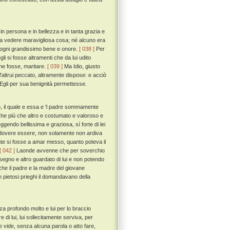
n persona e in bellezza e in tanta grazia e
ra a vedere maravigliosa cosa; né alcuno era
d'ogni grandissimo bene e onore.
[ 038 ]
Per
i si fosse altramenti che da lui udito
he fosse, maritare.
[ 039 ]
Ma Idio, giusto
l'altrui peccato, altramente dispose: e acciò
Egli per sua benignità permettesse.
to, il quale e essa e 'l padre sommamente
 che piú che altro e costumato e valoroso e
ggendo bellissima e graziosa, sí forte di lei
on dovere essere, non solamente non ardiva
e si fosse a amar messo, quanto poteva il
[ 042 ]
Laonde avvenne che per soverchio
segno e altro guardato di lui e non potendo
che il padre e la madre del giovane
 pietosi prieghi il domandavano della
a profondo molto e lui per lo braccio
 di lui, lui sollecitamente serviva, per
 vide, senza alcuna parola o atto fare,