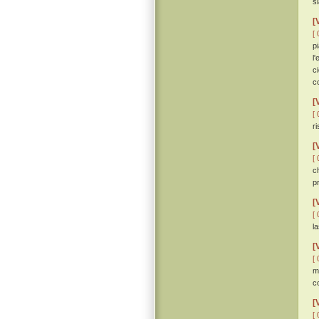
si
[
[ 
p
l
c
c
[
[ 
r
[
[ 
c
p
[
[ 
l
[
[ 
m
c
[
[ 