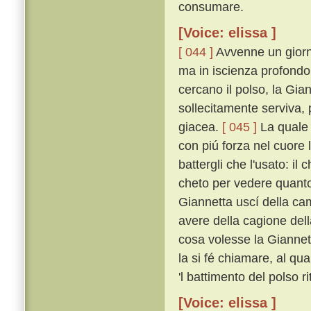
consumare.
[Voice: elissa ]
[ 044 ]
Avvenne un giorn
ma in iscienza profondo 
cercano il polso, la Gian
sollecitamente serviva, 
giacea.
[ 045 ]
La quale 
con piú forza nel cuore 
battergli che l'usato: il
cheto per vedere quant
Giannetta uscí della cam
avere della cagione dell
cosa volesse la Giannet
la si fé chiamare, al qu
'l battimento del polso ri
[Voice: elissa ]