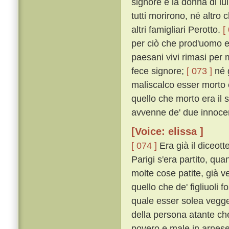
signore e la donna di lui 
tutti morirono, né altro
altri famigliari Perotto.
[
per ciò che prod'uomo e 
paesani vivi rimasi per m
fece signore;
[ 073 ]
né g
maliscalco esser morto e
quello che morto era il 
avvenne de' due innocenti
[Voice: elissa ]
[ 074 ]
Era già il diceot
Parigi s'era partito, qu
molte cose patite, già v
quello che de' figliuoli 
quale esser solea vegge
della persona atante ch
povero e male in arnese