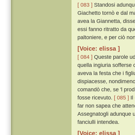
[ 083 ]
Standosi adunque 
Giachetto tornò e dal mae
avea la Giannetta, disse
essi fanno ritratto da q
paltoniere, e per ciò non
[Voice: elissa ]
[ 084 ]
Queste parole udí 
quella ingiuria sofferse
aveva la festa che i fig
dispiacesse, nondimeno 
comandò che, se 'l prod'
fosse ricevuto.
[ 085 ]
Il
far non sapea che attende
Assegnatogli adunque un
fanciulli intendea.
[Voice: elissa ]