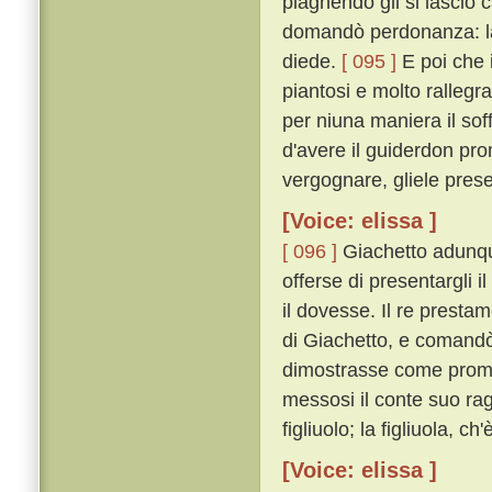
piagnendo gli si lasciò 
domandò perdonanza: la q
diede.
[ 095 ]
E poi che i
piantosi e molto rallegra
per niuna maniera il so
d'avere il guiderdon prom
vergognare, gliele pres
[Voice: elissa ]
[ 096 ]
Giachetto adunque
offerse di presentargli i
il dovesse. Il re prestam
di Giachetto, e comandò c
dimostrasse come prom
messosi il conte suo rag
figliuolo; la figliuola, c
[Voice: elissa ]