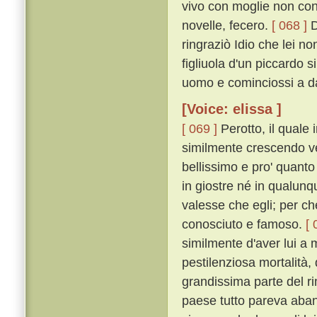
vivo con moglie non con
novelle, fecero.
[ 068 ]
D
ringraziò Idio che lei n
figliuola d'un piccardo s
uomo e cominciossi a d
[Voice: elissa ]
[ 069 ]
Perotto, il quale 
similmente crescendo ve
bellissimo e pro' quanto 
in giostre né in qualunq
valesse che egli; per ch
conosciuto e famoso.
[ 
similmente d'aver lui a 
pestilenziosa mortalità,
grandissima parte del ri
paese tutto pareva aba