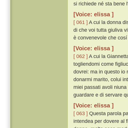
si richiede né sta bene 
[Voice: elissa ]
[ 061 ]
A cui la donna di
di che voi tutta giuliva v
è convenevole che cosí 
[Voice: elissa ]
[ 062 ]
A cui la Giannett
togliendomi come figliuo
dovrei: ma in questo io 
donarmi marito, colui in
miei passati avoli niuna
guardare e di servare qu
[Voice: elissa ]
[ 063 ]
Questa parola par
intendea per dovere al 