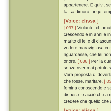
appartenere. E quivi, s
fatica dimorò lungo tem
[Voice: elissa ]
[ 037 ]
Violante, chiamat
crescendo e in anni e in
marito di lei e di ciasc
vedere maravigliosa cos
riguardasse, che lei no
onore.
[ 038 ]
Per la qua
senza aver mai potuto sa
s'era proposta di dover
che fosse, maritare.
[ 0
femina conoscendo e sen
dispose: e acciò che a 
credere che quello che 
[Voice: elissa ]