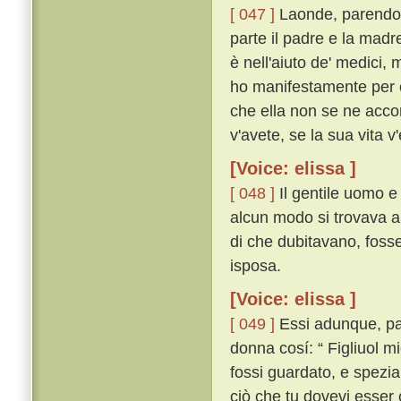
[ 047 ]
Laonde, parendo a
parte il padre e la madre
è nell'aiuto de' medici,
ho manifestamente per 
che ella non se ne acco
v'avete, se la sua vita v'
[Voice: elissa ]
[ 048 ]
Il gentile uomo e
alcun modo si trovava a
di che dubitavano, fosse
isposa.
[Voice: elissa ]
[ 049 ]
Essi adunque, part
donna cosí: “ Figliuol m
fossi guardato, e spezi
ciò che tu dovevi esser 