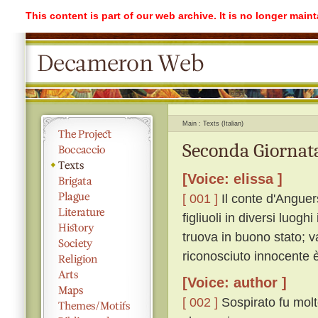
This content is part of our web archive. It is no longer mai
Main
Texts (Italian)
Seconda Giornata
[Voice: elissa ]
[ 001 ]
Il conte d'Anguer
figliuoli in diversi luogh
truova in buono stato; v
riconosciuto innocente è
[Voice: author ]
[ 002 ]
Sospirato fu molto