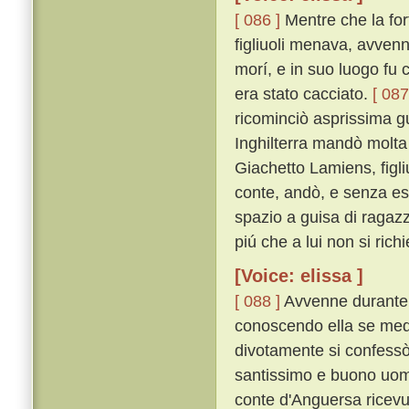
[ 086 ]
Mentre che la fort
figliuoli menava, avvenne
morí, e in suo luogo fu c
era stato cacciato.
[ 087
ricominciò asprissima gu
Inghilterra mandò molta 
Giachetto Lamiens, figliu
conte, andò, e senza es
spazio a guisa di ragazz
piú che a lui non si ric
[Voice: elissa ]
[ 088 ]
Avvenne durante l
conoscendo ella se mede
divotamente si confessò 
santissimo e buono uomo, 
conte d'Anguersa ricev