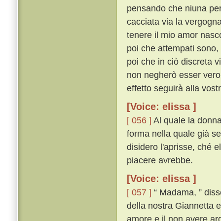
pensando che niuna pers
cacciata via la vergogna
tenere il mio amor nasc
poi che attempati sono, 
poi che in ciò discreta v
non negherò esser vero, 
effetto seguirà alla vos
[Voice: elissa ]
[ 056 ]
Al quale la donna,
forma nella quale già s
disidero l'aprisse, ché 
piacere avrebbe.
[Voice: elissa ]
[ 057 ]
“ Madama, ” disse 
della nostra Giannetta e
amore e il non avere ar