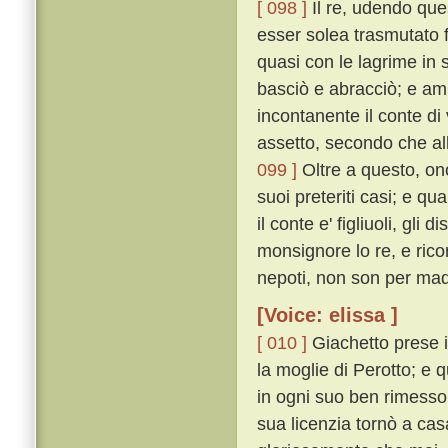
[ 098 ]
Il re, udendo que
esser solea trasmutato f
quasi con le lagrime in s
basciò e abracciò; e a
incontanente il conte di 
assetto, secondo che alla
099 ]
Oltre a questo, ono
suoi preteriti casi; e qu
il conte e' figliuoli, gli
monsignore lo re, e ricord
nepoti, non son per madr
[Voice: elissa ]
[ 010 ]
Giachetto prese i 
la moglie di Perotto; e q
in ogni suo ben rimesso,
sua licenzia tornò a cas