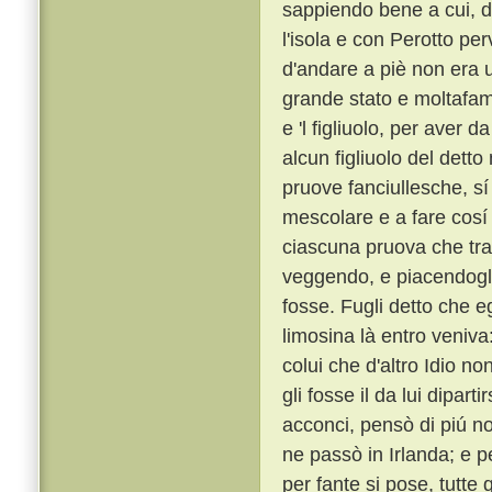
sappiendo bene a cui, di
l'isola e con Perotto pe
d'andare a piè non era 
grande stato e moltafamig
e 'l figliuolo, per aver
alcun figliuolo del detto 
pruove fanciullesche, sí
mescolare e a fare cosí 
ciascuna pruova che tra 
veggendo, e piacendogli
fosse. Fugli detto che e
limosina là entro veniva
colui che d'altro Idio n
gli fosse il da lui dipartir
acconci, pensò di piú no
ne passò in Irlanda; e 
per fante si pose, tutt