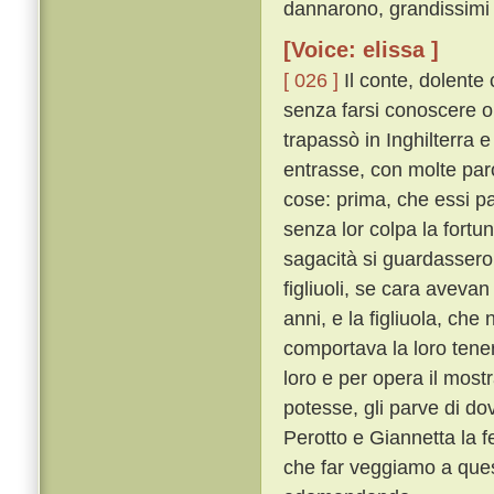
dannarono, grandissimi 
[Voice: elissa ]
[ 026 ]
Il conte, dolente
senza farsi conoscere o 
trapassò in Inghilterra 
entrasse, con molte par
cose: prima, che essi p
senza lor colpa la fortu
sagacità si guardassero
figliuoli, se cara avevan 
anni, e la figliuola, ch
comportava la loro ten
loro e per opera il mos
potesse, gli parve di do
Perotto e Giannetta la f
che far veggiamo a quest