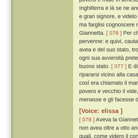
Inghilterra e là se ne a
e gran signore, e videlo 
ma farglisi cognoscere 
Giannetta.
[ 076 ]
Per ch
pervenne: e quivi, cauta
avea e del suo stato, tro
ogni sua avversità preteri
buono stato.
[ 077 ]
E di
ripararsi vicino alla ca
cosí era chiamato il mar
povero e vecchio il vide
menasse e gli facesse da
[Voice: elissa ]
[ 078 ]
Aveva la Giannetta
non avea oltre a otto anni
quali, come videro il con