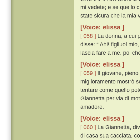
mi vedete; e se quello 
state sicura che la mia vi
[Voice: elissa ]
[ 058 ]
La donna, a cui p
disse: “ Ahi! figliuol mi
lascia fare a me, poi che
[Voice: elissa ]
[ 059 ]
Il giovane, pieno
miglioramento mostrò se
tentare come quello pot
Giannetta per via di mo
amadore.
[Voice: elissa ]
[ 060 ]
La Giannetta, div
di casa sua cacciata, co