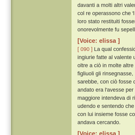
davanti a molti altri va
col re operassono che 'l 
loro stato restituiti fos
onorevolmente fu sepell
[Voice: elissa ]
[ 090 ]
La qual confessio
ingiurie fatte al valente
oltre a ciò in molte altr
figliuoli gli rinsegnass
sarebbe, con ciò fosse c
andato era l'avesse per l
maggiore intendeva di r
udendo e sentendo che c
con lui insieme fosse co
andava cercando.
[Voice: elissa ]