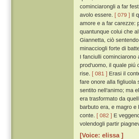
cominciarongli a far fes
avolo essere.
[ 079 ]
Il 
amore e a far carezze: pe
quantunque colui che al
Giannetta, ciò sentendo,
minacciogli forte di bat
I fanciulli cominciarono
prod'uomo, il quale piú c
rise.
[ 081 ]
Erasi il con
fare onore alla figliuo
sentito nell'animo; ma e
era trasformato da quel
barbuto era, e magro e 
conte.
[ 082 ]
E veggendo 
volendogli partir piagne
[Voice: elissa ]