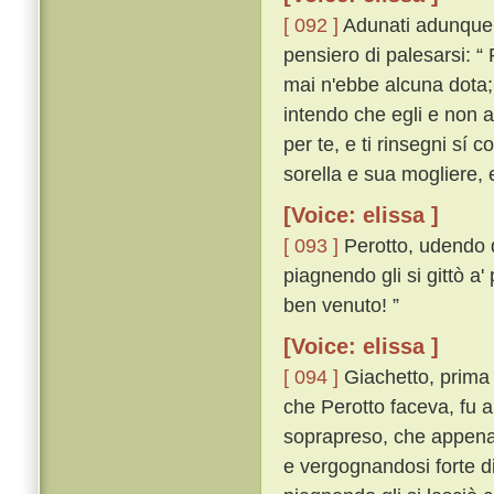
[ 092 ]
Adunati adunque tu
pensiero di palesarsi: “
mai n'ebbe alcuna dota; 
intendo che egli e non a
per te, e ti rinsegni sí 
sorella e sua mogliere, 
[Voice: elissa ]
[ 093 ]
Perotto, udendo q
piagnendo gli si gittò a'
ben venuto! ”
[Voice: elissa ]
[ 094 ]
Giachetto, prima 
che Perotto faceva, fu a
soprapreso, che appena 
e vergognandosi forte di