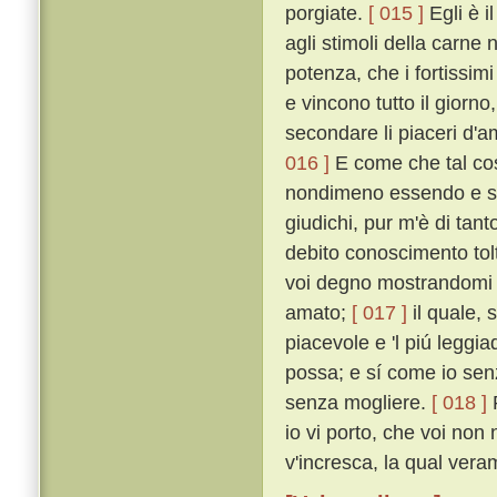
porgiate.
[ 015 ]
Egli è i
agli stimoli della carne 
potenza, che i fortissim
e vincono tutto il giorno
secondare li piaceri d'
016 ]
E come che tal cos
nondimeno essendo e st
giudichi, pur m'è di tan
debito conoscimento tol
voi degno mostrandomi 
amato;
[ 017 ]
il quale, s
piacevole e 'l piú leggia
possa; e sí come io sen
senza mogliere.
[ 018 ]
P
io vi porto, che voi non
v'incresca, la qual vera