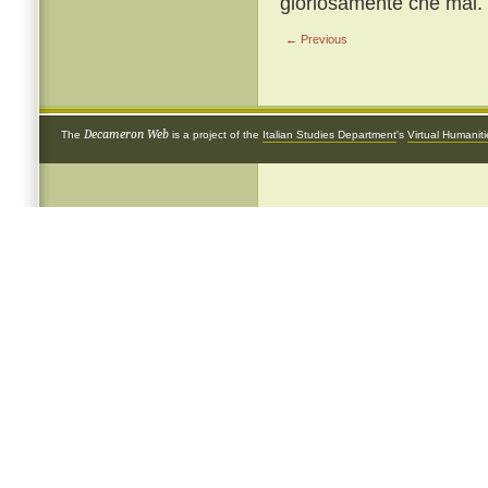
gloriosamente che mai.
← Previous
Decameron Web
The
is a project of the
Italian Studies Department
's
Virtual Humanit