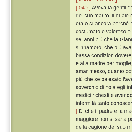
[ 040 ]
Aveva la gentil d
del suo marito, il qual
era e sí ancora perché pe
costumato e valoroso e 
sei anni piú che la Giann
s'innamorò, che piú avan
bassa condizion dovere
e alla madre per moglie
amar messo, quanto pot
piú che se palesato l'av
soverchio di noia egli i
medici richesti e avendo
infermità tanto conosce
]
Di che il padre e la ma
maggiore non si saria po
della cagione del suo mal