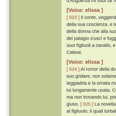
d'Anguersa mi vuol far fo
[Voice: elissa ]
[ 023 ]
Il conte, veggend
della sua coscienza, e 
della donna che alla su
del palagio s'uscí e fug
suoi figliuoli a cavallo,
Calese.
[Voice: elissa ]
[ 024 ]
Al romor della don
suo gridare, non solame
leggiadria e la ornata m
lui lungamente usata. Co
ma non trovando lui, pri
giuso.
[ 025 ]
La novella,
al figliuolo; li quali tur