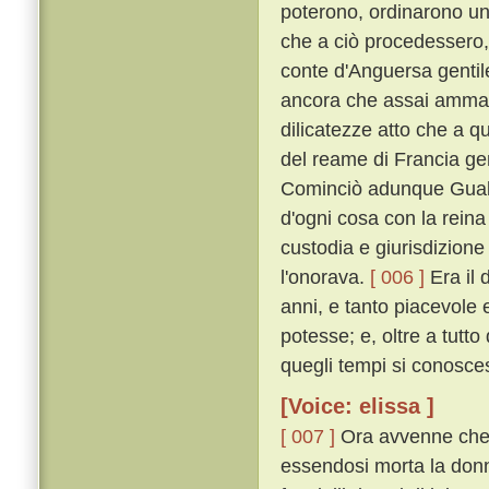
poterono, ordinarono un
che a ciò procedessero,
conte d'Anguersa gentil
ancora che assai ammaest
dilicatezze atto che a qu
del reame di Francia ge
Cominciò adunque Gualt
d'ogni cosa con la reina
custodia e giurisdizion
l'onorava.
[ 006 ]
Era il 
anni, e tanto piacevole 
potesse; e, oltre a tutto 
quegli tempi si conosce
[Voice: elissa ]
[ 007 ]
Ora avvenne che, e
essendosi morta la donna