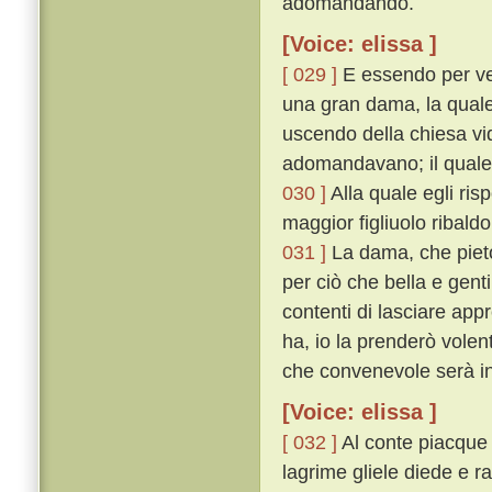
adomandando.
[Voice: elissa ]
[ 029 ]
E essendo per ven
una gran dama, la quale 
uscendo della chiesa vid
adomandavano; il quale 
030 ]
Alla quale egli ris
maggior figliuolo ribald
031 ]
La dama, che pietos
per ciò che bella e gent
contenti di lasciare app
ha, io la prenderò volen
che convenevole serà in
[Voice: elissa ]
[ 032 ]
Al conte piacque
lagrime gliele diede e r