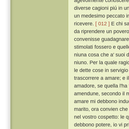
agevolmente conoscere qu
diverse cagioni piú in u
un medesimo peccato in
ricevere.
[ 012 ]
E chi sa
da riprendere un povero
convenisse guadagnare q
stimolati fossero e quel
niuna cosa che a' suoi
niuno. Per la quale rag
le dette cose in servigio
trascorrere a amare; e i
amadore, se quella l'ha
amendune, secondo il mio
amare mi debbono induc
marito, ora convien che
nel vostro cospetto: le 
debbono potere, io vi pr