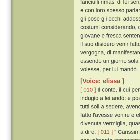
fanciulli rimasi di lei s
e con loro spesso parlan
gli pose gli occhi addos
costumi considerando, d
giovane e fresca senten
il suo disidero venir fa
vergogna, di manifestarg
essendo un giorno sola 
volesse, per lui mandò.
[Voice: elissa ]
[ 010 ]
Il conte, il cui 
indugio a lei andò; e po
tutti soli a sedere, ave
fatto l'avesse venire e 
divenuta vermiglia, qua
a dire:
[ 011 ]
“ Carissim