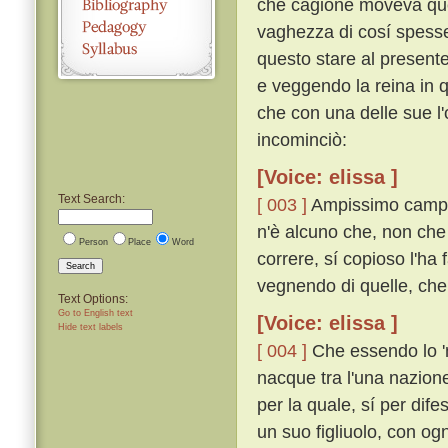
che cagione moveva que'
vaghezza di cosí spesse
questo stare al presente
e veggendo la reina in qu
che con una delle sue l
incominciò:
[Voice: elissa ]
Text Search:
[ 003 ]
Ampissimo campo 
n'è alcuno che, non che
Person
Place
Word
correre, sí copioso l'ha 
Search
vegnendo di quelle, che 
Text Options:
Go to English text
[Voice: elissa ]
Hide text labels
[ 004 ]
Che essendo lo 'm
nacque tra l'una nazione
per la quale, sí per difes
un suo figliuolo, con og