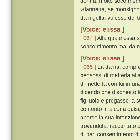
donna, molto seco mede
Giannetta, se monsignor 
damigella, volesse del t
[Voice: elissa ]
[ 064 ]
Alla quale essa s
consentimento mai da me
[Voice: elissa ]
[ 065 ]
La dama, comprend
pensossi di metterla alla
di metterla con lui in un
dicendo che disonesto l
figliuolo e pregasse la 
contento in alcuna guis
aperse la sua intenzion
trovandola, raccontato c
di pari consentimento di