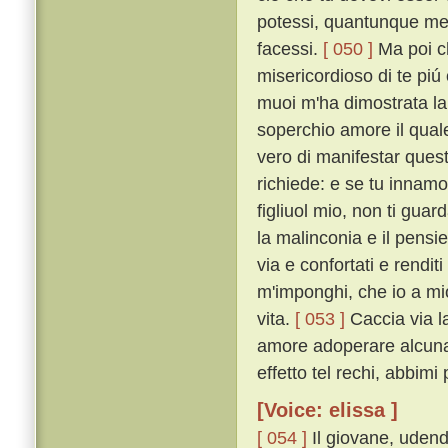
potessi, quantunque me
facessi.
[ 050 ]
Ma poi ch
misericordioso di te piú
muoi m'ha dimostrata la
soperchio amore il quale
vero di manifestar quest
richiede: e se tu innamor
figliuol mio, non ti gua
la malinconia e il pensie
via e confortati e rendi
m'imponghi, che io a mi
vita.
[ 053 ]
Caccia via l
amore adoperare alcuna c
effetto tel rechi, abbimi
[Voice: elissa ]
[ 054 ]
Il giovane, udend