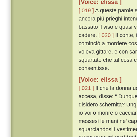
[Voice: elissa ]
[ 019 ]
A queste parole 
ancora piú prieghi inten
bassato il viso e quasi 
cadere.
[ 020 ]
Il conte,
cominciò a mordere cosí 
voleva gittare, e con sa
squartato che tal cosa co
consentisse.
[Voice: elissa ]
[ 021 ]
Il che la donna u
accesa, disse: “ Dunque 
disidero schernita? Unqu
io voi o morire o caccia
messesi le mani ne' capel
squarciandosi i vestiment