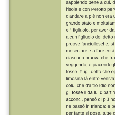
sappiendo bene a cui, di
l'isola e con Perotto pe
d'andare a piè non era 
grande stato e moltafamig
e 'l figliuolo, per aver
alcun figliuolo del detto 
pruove fanciullesche, sí
mescolare e a fare cosí 
ciascuna pruova che tra 
veggendo, e piacendogli
fosse. Fugli detto che e
limosina là entro veniva
colui che d'altro Idio n
gli fosse il da lui dipartir
acconci, pensò di piú no
ne passò in Irlanda; e 
per fante si pose, tutt