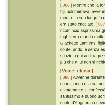
[ 086 ]
Mentre che la fort
figliuoli menava, avvenne
morí, e in suo luogo fu c
era stato cacciato.
[ 087
ricominciò asprissima gu
Inghilterra mandò molta 
Giachetto Lamiens, figliu
conte, andò, e senza es
spazio a guisa di ragazz
piú che a lui non si ric
[Voice: elissa ]
[ 088 ]
Avvenne durante l
conoscendo ella se mede
divotamente si confessò 
santissimo e buono uomo, 
conte d'Anguersa ricev