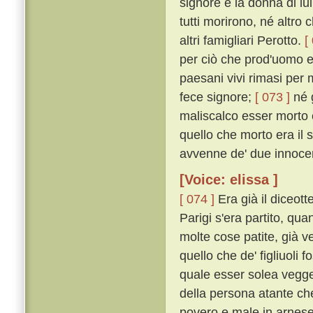
signore e la donna di lui 
tutti morirono, né altro
altri famigliari Perotto.
[
per ciò che prod'uomo e 
paesani vivi rimasi per m
fece signore;
[ 073 ]
né g
maliscalco esser morto e
quello che morto era il 
avvenne de' due innocenti
[Voice: elissa ]
[ 074 ]
Era già il diceot
Parigi s'era partito, qu
molte cose patite, già v
quello che de' figliuoli 
quale esser solea vegge
della persona atante ch
povero e male in arnese