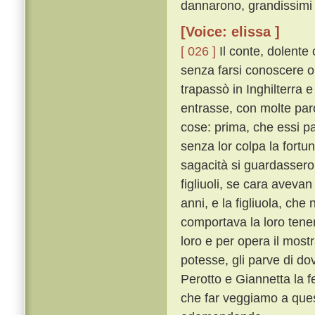
dannarono, grandissimi 
[Voice: elissa ]
[ 026 ]
Il conte, dolente
senza farsi conoscere o 
trapassò in Inghilterra 
entrasse, con molte par
cose: prima, che essi p
senza lor colpa la fortu
sagacità si guardassero
figliuoli, se cara avevan 
anni, e la figliuola, ch
comportava la loro ten
loro e per opera il mos
potesse, gli parve di do
Perotto e Giannetta la f
che far veggiamo a quest