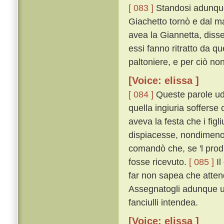
[ 083 ]
Standosi adunque 
Giachetto tornò e dal mae
avea la Giannetta, disse
essi fanno ritratto da q
paltoniere, e per ciò non
[Voice: elissa ]
[ 084 ]
Queste parole udí 
quella ingiuria sofferse
aveva la festa che i fig
dispiacesse, nondimeno 
comandò che, se 'l prod'
fosse ricevuto.
[ 085 ]
Il
far non sapea che attende
Assegnatogli adunque un
fanciulli intendea.
[Voice: elissa ]