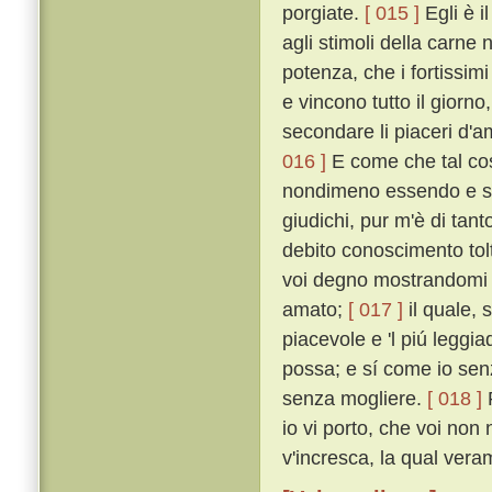
porgiate.
[ 015 ]
Egli è i
agli stimoli della carne 
potenza, che i fortissim
e vincono tutto il giorno
secondare li piaceri d'
016 ]
E come che tal cos
nondimeno essendo e st
giudichi, pur m'è di tan
debito conoscimento tol
voi degno mostrandomi 
amato;
[ 017 ]
il quale, s
piacevole e 'l piú leggia
possa; e sí come io sen
senza mogliere.
[ 018 ]
P
io vi porto, che voi non
v'incresca, la qual vera