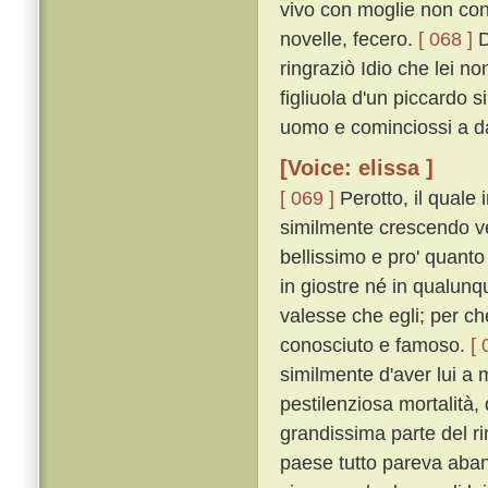
vivo con moglie non con
novelle, fecero.
[ 068 ]
D
ringraziò Idio che lei n
figliuola d'un piccardo s
uomo e cominciossi a d
[Voice: elissa ]
[ 069 ]
Perotto, il quale 
similmente crescendo ve
bellissimo e pro' quanto 
in giostre né in qualunq
valesse che egli; per ch
conosciuto e famoso.
[ 
similmente d'aver lui a 
pestilenziosa mortalità,
grandissima parte del ri
paese tutto pareva aba