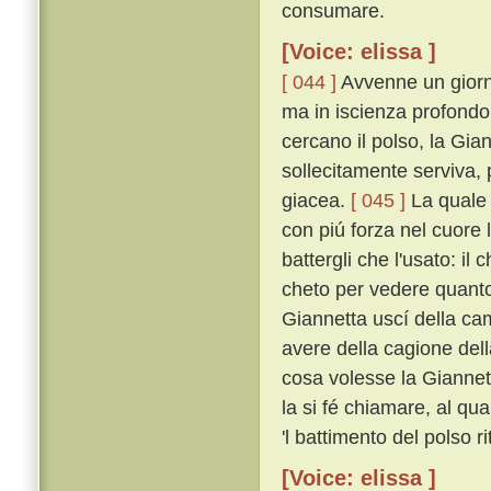
consumare.
[Voice: elissa ]
[ 044 ]
Avvenne un giorn
ma in iscienza profondo 
cercano il polso, la Gian
sollecitamente serviva, 
giacea.
[ 045 ]
La quale 
con piú forza nel cuore 
battergli che l'usato: il
cheto per vedere quant
Giannetta uscí della cam
avere della cagione dell
cosa volesse la Giannet
la si fé chiamare, al qu
'l battimento del polso ri
[Voice: elissa ]