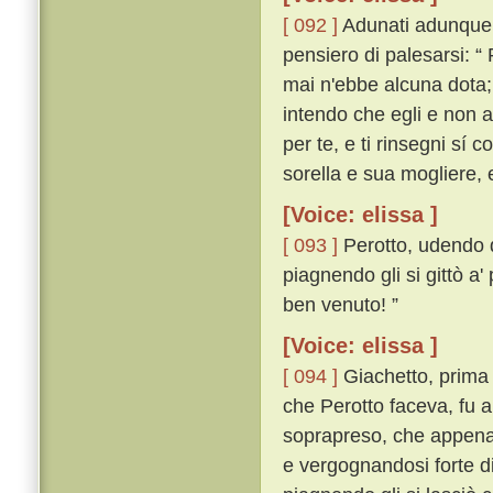
[ 092 ]
Adunati adunque tu
pensiero di palesarsi: “
mai n'ebbe alcuna dota; 
intendo che egli e non a
per te, e ti rinsegni sí 
sorella e sua mogliere, 
[Voice: elissa ]
[ 093 ]
Perotto, udendo q
piagnendo gli si gittò a'
ben venuto! ”
[Voice: elissa ]
[ 094 ]
Giachetto, prima 
che Perotto faceva, fu a
soprapreso, che appena 
e vergognandosi forte di