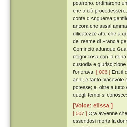
poterono, ordinarono un
che a ciò procedessero,
conte d'Anguersa gentil
ancora che assai ammaest
dilicatezze atto che a qu
del reame di Francia ge
Cominciò adunque Gualt
d'ogni cosa con la reina
custodia e giurisdizion
l'onorava.
[ 006 ]
Era il 
anni, e tanto piacevole 
potesse; e, oltre a tutto 
quegli tempi si conosce
[Voice: elissa ]
[ 007 ]
Ora avvenne che, e
essendosi morta la donna