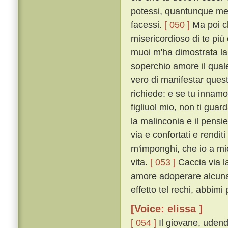
potessi, quantunque me
facessi.
[ 050 ]
Ma poi ch
misericordioso di te piú
muoi m'ha dimostrata la
soperchio amore il quale
vero di manifestar quest
richiede: e se tu innamor
figliuol mio, non ti gua
la malinconia e il pensie
via e confortati e rendi
m'imponghi, che io a mi
vita.
[ 053 ]
Caccia via l
amore adoperare alcuna c
effetto tel rechi, abbimi
[Voice: elissa ]
[ 054 ]
Il giovane, udend