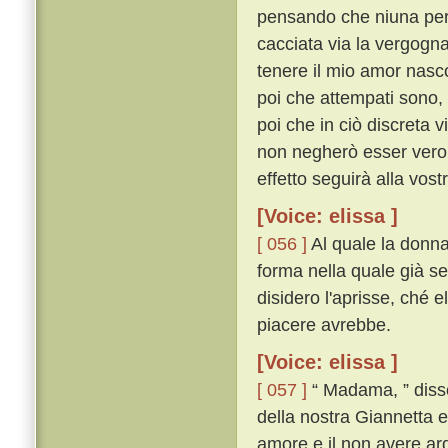
pensando che niuna pers
cacciata via la vergogna
tenere il mio amor nasc
poi che attempati sono, 
poi che in ciò discreta v
non negherò esser vero, 
effetto seguirà alla vos
[Voice: elissa ]
[ 056 ]
Al quale la donna,
forma nella quale già s
disidero l'aprisse, ché 
piacere avrebbe.
[Voice: elissa ]
[ 057 ]
“ Madama, ” disse 
della nostra Giannetta e
amore e il non avere ar