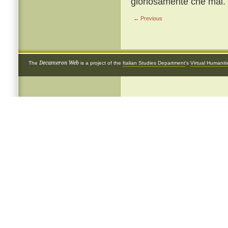
gloriosamente che mai.
← Previous
Decameron Web
The
is a project of the
Italian Studies Department
's
Virtual Humanit