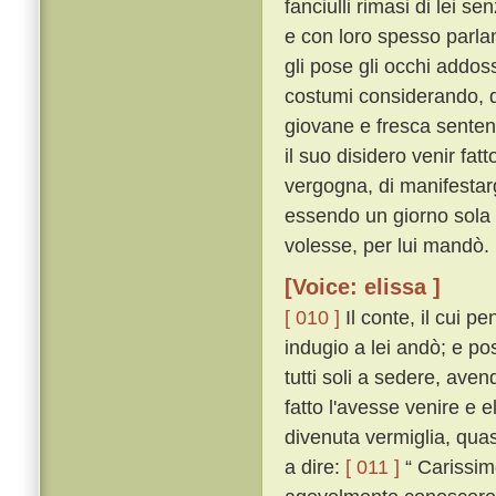
fanciulli rimasi di lei s
e con loro spesso parlan
gli pose gli occhi addos
costumi considerando, d
giovane e fresca senten
il suo disidero venir fa
vergogna, di manifestarg
essendo un giorno sola 
volesse, per lui mandò.
[Voice: elissa ]
[ 010 ]
Il conte, il cui 
indugio a lei andò; e po
tutti soli a sedere, ave
fatto l'avesse venire e 
divenuta vermiglia, qua
a dire:
[ 011 ]
“ Carissim