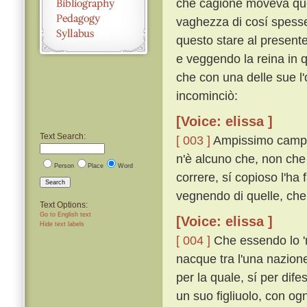
che cagione moveva que'
vaghezza di cosí spesse
questo stare al presente
e veggendo la reina in qu
che con una delle sue l
incominciò:
[Voice: elissa ]
Text Search:
[ 003 ]
Ampissimo campo 
n'è alcuno che, non che
Person
Place
Word
correre, sí copioso l'ha 
Search
vegnendo di quelle, che 
Text Options:
Go to English text
[Voice: elissa ]
Hide text labels
[ 004 ]
Che essendo lo 'm
nacque tra l'una nazione
per la quale, sí per difes
un suo figliuolo, con og