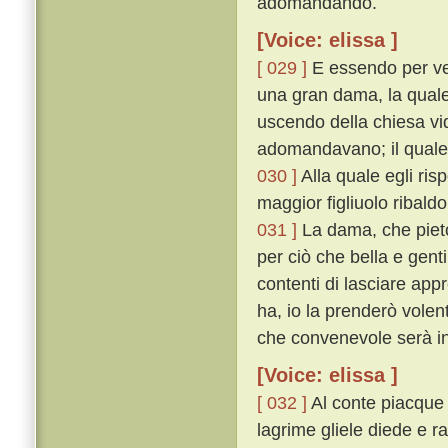
adomandando.
[Voice: elissa ]
[ 029 ]
E essendo per ven
una gran dama, la quale 
uscendo della chiesa vid
adomandavano; il quale 
030 ]
Alla quale egli ris
maggior figliuolo ribald
031 ]
La dama, che pietos
per ciò che bella e gent
contenti di lasciare app
ha, io la prenderò volen
che convenevole serà in
[Voice: elissa ]
[ 032 ]
Al conte piacque
lagrime gliele diede e r