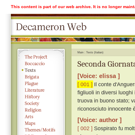
This content is part of our web archive. It is no longer mai
Main
Texts (Italian)
Seconda Giornata
[Voice: elissa ]
[ 001 ]
Il conte d'Anguer
figliuoli in diversi luogh
truova in buono stato; v
riconosciuto innocente è
[Voice: author ]
[ 002 ]
Sospirato fu molto