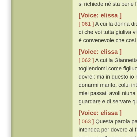
si richiede né sta bene 
[Voice: elissa ]
[ 061 ]
A cui la donna di
di che voi tutta giuliva v
è convenevole che cosí 
[Voice: elissa ]
[ 062 ]
A cui la Giannett
togliendomi come figliuo
dovrei: ma in questo io 
donarmi marito, colui in
miei passati avoli niuna
guardare e di servare qu
[Voice: elissa ]
[ 063 ]
Questa parola par
intendea per dovere al 