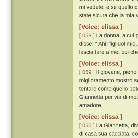
mi vedete; e se quello 
state sicura che la mia vi
[Voice: elissa ]
[ 058 ]
La donna, a cui p
disse: “ Ahi! figliuol mi
lascia fare a me, poi che
[Voice: elissa ]
[ 059 ]
Il giovane, pieno
miglioramento mostrò se
tentare come quello pot
Giannetta per via di mo
amadore.
[Voice: elissa ]
[ 060 ]
La Giannetta, div
di casa sua cacciata, co