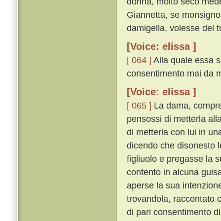
donna, molto seco mede
Giannetta, se monsignor 
damigella, volesse del t
[Voice: elissa ]
[ 064 ]
Alla quale essa s
consentimento mai da me
[Voice: elissa ]
[ 065 ]
La dama, comprend
pensossi di metterla alla
di metterla con lui in un
dicendo che disonesto l
figliuolo e pregasse la 
contento in alcuna guis
aperse la sua intenzion
trovandola, raccontato c
di pari consentimento di