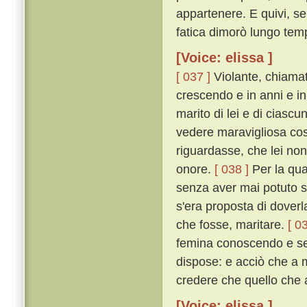
appartenere. E quivi, s
fatica dimorò lungo tem
[Voice: elissa ]
[ 037 ]
Violante, chiamat
crescendo e in anni e in
marito di lei e di ciasc
vedere maravigliosa cos
riguardasse, che lei no
onore.
[ 038 ]
Per la qua
senza aver mai potuto sa
s'era proposta di dover
che fosse, maritare.
[ 0
femina conoscendo e sen
dispose: e acciò che a 
credere che quello che 
[Voice: elissa ]