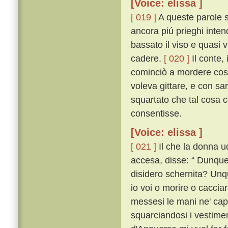
[Voice: elissa ]
[ 019 ]
A queste parole 
ancora piú prieghi inten
bassato il viso e quasi 
cadere.
[ 020 ]
Il conte,
cominciò a mordere cosí 
voleva gittare, e con sa
squartato che tal cosa co
consentisse.
[Voice: elissa ]
[ 021 ]
Il che la donna u
accesa, disse: “ Dunque 
disidero schernita? Unqu
io voi o morire o caccia
messesi le mani ne' capel
squarciandosi i vestiment