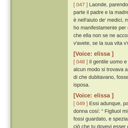
[ 047 ]
Laonde, parendo a
parte il padre e la madre
è nell'aiuto de' medici,
ho manifestamente per 
che ella non se ne acco
v'avete, se la sua vita v'
[Voice: elissa ]
[ 048 ]
Il gentile uomo e
alcun modo si trovava a
di che dubitavano, fosse
isposa.
[Voice: elissa ]
[ 049 ]
Essi adunque, part
donna cosí: “ Figliuol m
fossi guardato, e spezi
ciò che tu dovevi esser 