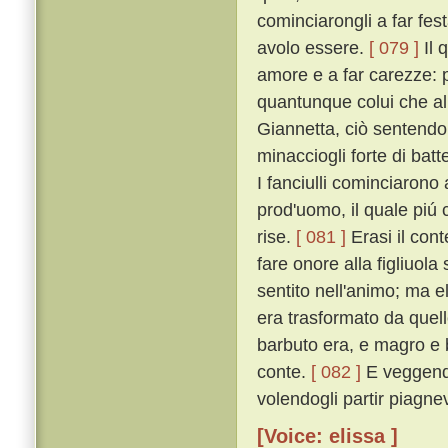
cominciarongli a far fes
avolo essere.
[ 079 ]
Il 
amore e a far carezze: pe
quantunque colui che al
Giannetta, ciò sentendo,
minacciogli forte di bat
I fanciulli cominciarono
prod'uomo, il quale piú c
rise.
[ 081 ]
Erasi il con
fare onore alla figliuo
sentito nell'animo; ma e
era trasformato da quel
barbuto era, e magro e 
conte.
[ 082 ]
E veggendo 
volendogli partir piagne
[Voice: elissa ]