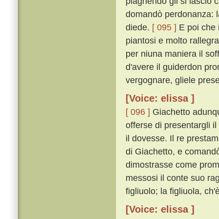
piagnendo gli si lasciò 
domandò perdonanza: la q
diede.
[ 095 ]
E poi che i
piantosi e molto rallegra
per niuna maniera il so
d'avere il guiderdon prom
vergognare, gliele pres
[Voice: elissa ]
[ 096 ]
Giachetto adunque
offerse di presentargli i
il dovesse. Il re prestam
di Giachetto, e comandò c
dimostrasse come prom
messosi il conte suo rag
figliuolo; la figliuola, c
[Voice: elissa ]