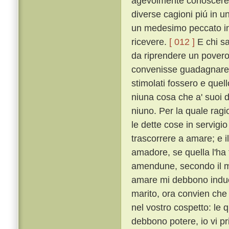
agevolmente conoscere qu
diverse cagioni piú in u
un medesimo peccato in
ricevere.
[ 012 ]
E chi sa
da riprendere un povero
convenisse guadagnare q
stimolati fossero e quel
niuna cosa che a' suoi
niuno. Per la quale rag
le dette cose in servigio
trascorrere a amare; e i
amadore, se quella l'ha
amendune, secondo il mio
amare mi debbono induc
marito, ora convien che
nel vostro cospetto: le 
debbono potere, io vi pr