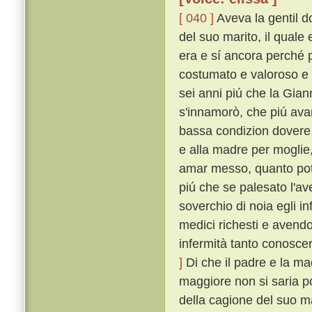
[ 040 ]
Aveva la gentil d
del suo marito, il qual
era e sí ancora perché pe
costumato e valoroso e 
sei anni piú che la Giann
s'innamorò, che piú avan
bassa condizion dovere
e alla madre per moglie
amar messo, quanto pot
piú che se palesato l'av
soverchio di noia egli i
medici richesti e avendo
infermità tanto conosce
]
Di che il padre e la ma
maggiore non si saria po
della cagione del suo mal