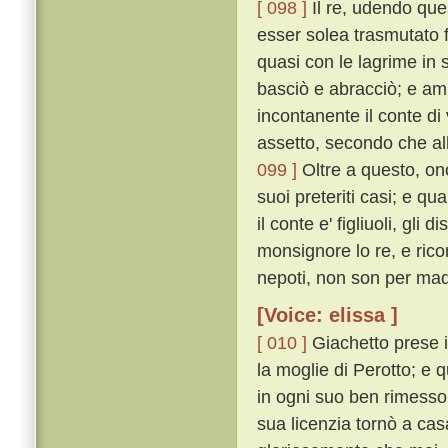
[ 098 ]
Il re, udendo que
esser solea trasmutato f
quasi con le lagrime in s
basciò e abracciò; e a
incontanente il conte di 
assetto, secondo che alla
099 ]
Oltre a questo, ono
suoi preteriti casi; e qu
il conte e' figliuoli, gli
monsignore lo re, e ricord
nepoti, non son per madr
[Voice: elissa ]
[ 010 ]
Giachetto prese i 
la moglie di Perotto; e q
in ogni suo ben rimesso,
sua licenzia tornò a cas