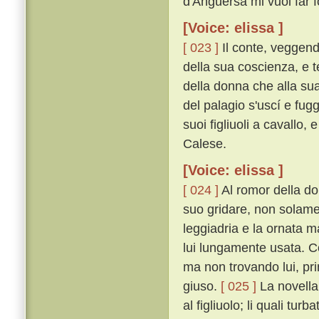
d'Anguersa mi vuol far fo
[Voice: elissa ]
[ 023 ]
Il conte, veggend
della sua coscienza, e 
della donna che alla su
del palagio s'uscí e fug
suoi figliuoli a cavallo,
Calese.
[Voice: elissa ]
[ 024 ]
Al romor della don
suo gridare, non solame
leggiadria e la ornata m
lui lungamente usata. Co
ma non trovando lui, pri
giuso.
[ 025 ]
La novella,
al figliuolo; li quali tur