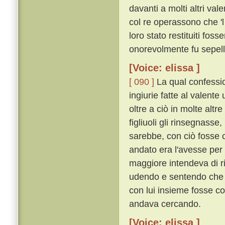
davanti a molti altri va
col re operassono che 'l 
loro stato restituiti fos
onorevolmente fu sepell
[Voice: elissa ]
[ 090 ]
La qual confessio
ingiurie fatte al valente
oltre a ciò in molte altr
figliuoli gli rinsegnass
sarebbe, con ciò fosse c
andato era l'avesse per l
maggiore intendeva di r
udendo e sentendo che c
con lui insieme fosse co
andava cercando.
[Voice: elissa ]