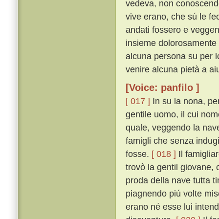
vedeva, non conoscendo 
vive erano, che sú le fe
andati fossero e veggen
insieme dolorosamente c
alcuna persona su per lo
venire alcuna pietà a aiu
[Voice: panfilo ]
[ 017 ]
In su la nona, pe
gentile uomo, il cui nom
quale, veggendo la nav
famigli che senza indugi
fosse.
[ 018 ]
Il famiglia
trovò la gentil giovane,
proda della nave tutta 
piagnendo piú volte mi
erano né esse lui intend