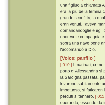
una figliuola chiamata A
era la piú bella femina 
grande sconfitta, la qua
eran venuti, l'aveva mar
domandandogliele egli di
onorevole compagnia e d'
sopra una nave bene ar
l'accomandò a Dio.
[Voice: panfilo ]
[ 010 ]
I marinari, come v
porto d' Allessandria si
la Sardigna passata, par
levarono subitamente un 
impetuoso, sí faticaron 
perduti si tennero.
[ 011 
operando, essendo da in