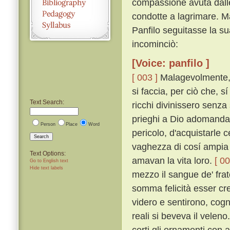
compassione avuta dalle
condotte a lagrimare. Ma
Panfilo seguitasse la su
incominciò:
[Voice: panfilo ]
[ 003 ]
Malagevolmente, p
si faccia, per ciò che, 
Text Search:
ricchi divinissero senza
prieghi a Dio adomanda
Person
Place
Word
pericolo, d'acquistarle 
Search
vaghezza di cosí ampia er
Text Options:
amavan la vita loro.
[ 00
Go to English text
Hide text labels
mezzo il sangue de' fratel
somma felicità esser cre
videro e sentirono, cog
reali si beveva il veleno
certi gli ornamenti con 