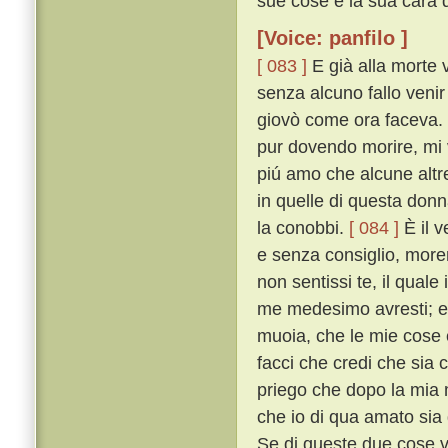
sue cose e la sua cara d
[Voice: panfilo ]
[ 083 ]
E già alla morte 
senza alcuno fallo venir
giovò come ora faceva. 
pur dovendo morire, mi v
piú amo che alcune altr
in quelle di questa don
la conobbi.
[ 084 ]
È il v
e senza consiglio, more
non sentissi te, il quale
me medesimo avresti; e p
muoia, che le mie cose e
facci che credi che sia
priego che dopo la mia 
che io di qua amato sia 
Se di queste due cose v