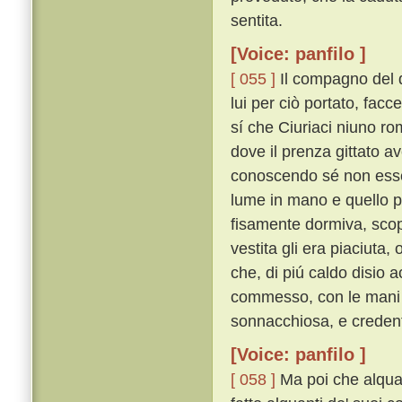
sentita.
[Voice: panfilo ]
[ 055 ]
Il compagno del 
lui per ciò portato, facce
sí che Ciuriaci niuno ro
dove il prenza gittato av
conoscendo sé non essere
lume in mano e quello po
fisamente dormiva, scop
vestita gli era piaciuta
che, di piú caldo disio 
commesso, con le mani an
sonnacchiosa, e credent
[Voice: panfilo ]
[ 058 ]
Ma poi che alquan