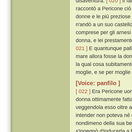
disaventura.
[ 020 ]
Il f
raccontò a Pericone ciò 
donne e le piú preziose
n'andò a un suo castello
comprese per gli arnesi
donna, e lei prestamente
021 ]
E quantunque pallid
mare allora fosse la don
la qual cosa subitamente
moglie, e se per moglie 
[Voice: panfilo ]
[ 022 ]
Era Pericone uomo
donna ottimamente fatta 
veggendola esso oltre a
intender non poteva né e
nondimeno della sua bel
s'ingegnò d'inducerla a 