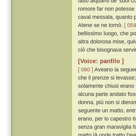
fatto alquanti de' suoi 
romore far non potesse e
caval messala, quanto pi
Atene se ne tornò.
[ 059
bellissimo luogo, che po
altra dolorosa mise, qu
ciò che bisognava servi
[Voice: panfilo ]
[ 060 ]
Aveano la seguent
che il prenze si levasse
solamente chiusi erano 
alcuna parte andato foss
donna, piú non si diero
seguente un matto, entra
erano, per lo capestro ti
senza gran maraviglia fu 
matto là onde tratto l'av