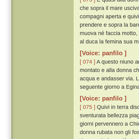
che sopra il mare usciv
compagni aperta e quivi
prendere e sopra la barca
muova né faccia motto, s
al duca la femina sua ma 
[Voice: panfilo ]
[ 074 ]
A questo niuno ar
montato e alla donna c
acqua e andasser via. L
seguente giorno a Egin
[Voice: panfilo ]
[ 075 ]
Quivi in terra di
sventurata bellezza piagn
giorni pervennero a Chio
donna rubata non gli fo