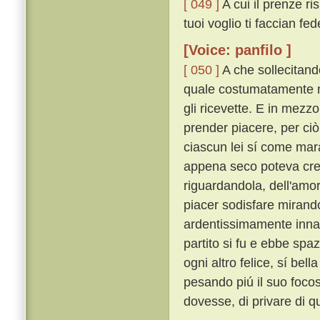
[ 049 ]
A cui il prenze ri
tuoi voglio ti faccian fede
[Voice: panfilo ]
[ 050 ]
A che sollecitando
quale costumatamente mo
gli ricevette. E in mezzo
prender piacere, per ciò
ciascun lei sí come mar
appena seco poteva cred
riguardandola, dell'amo
piacer sodisfare mirand
ardentissimamente inn
partito si fu e ebbe spa
ogni altro felice, sí bel
pesando piú il suo foco
dovesse, di privare di qu