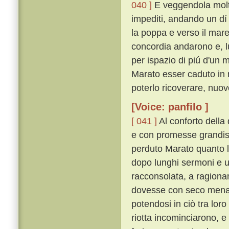
040 ]
E veggendola molto
impediti, andando un dí
la poppa e verso il mare
concordia andarono e, lu
per ispazio di piú d'un 
Marato esser caduto in 
poterlo ricoverare, nuov
[Voice: panfilo ]
[ 041 ]
Al conforto della
e con promesse grandiss
perduto Marato quanto l
dopo lunghi sermoni e un
racconsolata, a ragiona
dovesse con seco mena
potendosi in ciò tra lor
riotta incominciarono, e 