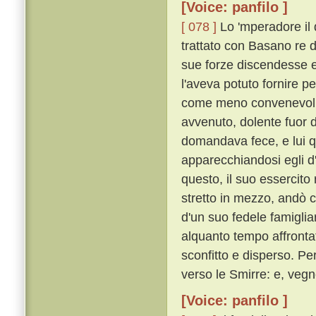
[Voice: panfilo ]
[ 078 ]
Lo 'mperadore il 
trattato con Basano re 
sue forze discendesse e 
l'aveva potuto fornire 
come meno convenevoli, 
avvenuto, dolente fuor d
domandava fece, e lui q
apparecchiandosi egli d
questo, il suo essercito
stretto in mezzo, andò c
d'un suo fedele famigli
alquanto tempo affrontat
sconfitto e disperso. P
verso le Smirre: e, vegn
[Voice: panfilo ]