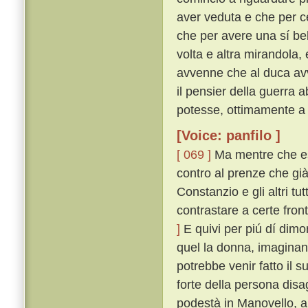
aver veduta e che per c
che per avere una sí be
volta e altra mirandola
avvenne che al duca av
il pensier della guerra 
potesse, ottimamente a
[Voice: panfilo ]
[ 069 ]
Ma mentre che es
contro al prenze che già
Constanzio e gli altri tu
contrastare a certe fron
]
E quivi per piú dí dim
quel la donna, imaginand
potrebbe venir fatto il 
forte della persona dis
podestà in Manovello, a 