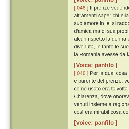
[ 046 ]
Il prenze vedendo
altramenti saper chi ell
suo amore in lei si rad
d'amica ma di sua propi
alcun rispetto la donna e
divenuta, in tanto le sue
la Romania avesse da fa
[Voice: panfilo ]
[ 048 ]
Per la qual cosa 
e parente del prenze, ve
come usato era talvolta
Chiarenza, dove onorevo
venuti insieme a ragion
cosí era mirabil cosa c
[Voice: panfilo ]