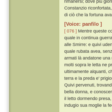
rimanersi; dove piú gior
Constanzio riconfortata,
di ciò che la fortuna ava
[Voice: panfilo ]
[ 076 ]
Mentre queste cos
quale in continua guerr
alle Smirre: e quivi ud
quale rubata avea, senz
armati là andatone una n
molti sopra le letta ne 
ultimamente alquanti, che
terra e la preda e' prigi
Quivi pervenuti, trovan
bella donna, e conoscen
il letto dormendo pres
indugio sua moglie la fe