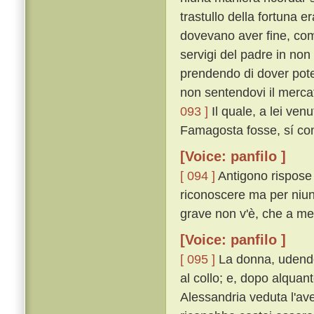
trastullo della fortuna e
dovevano aver fine, come
servigi del padre in non
prendendo di dover poter
non sentendovi il merca
093 ]
Il quale, a lei ve
Famagosta fosse, sí co
[Voice: panfilo ]
[ 094 ]
Antigono rispose 
riconoscere ma per niun
grave non v'è, che a mem
[Voice: panfilo ]
[ 095 ]
La donna, udendo 
al collo; e, dopo alquan
Alessandria veduta l'a