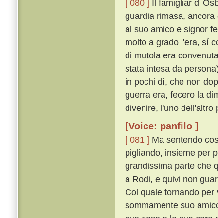
[ 080 ]
Il famigliar d' Os
guardia rimasa, ancora 
al suo amico e signor fed
molto a grado l'era, sí 
di mutola era convenuta
stata intesa da persona)
in pochi dí, che non dop
guerra era, fecero la 
divenire, l'uno dell'altr
[Voice: panfilo ]
[ 081 ]
Ma sentendo cost
pigliando, insieme per p
grandissima parte che 
a Rodi, e quivi non gua
Col quale tornando per 
sommamente suo amico, s