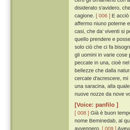
disiderato s'avidero, ch
cagione.
[ 006 ]
E acciò c
affermo niuno poterne e
casi, che da' viventi si
quello prendere e posse
solo ciò che ci fa biso
gli uomini in varie cos
peccate in una, cioè nel
bellezze che dalla natu
cercate d'acrescere, mi
una saracina, alla quale
nuove nozze da nove vo
[Voice: panfilo ]
[ 008 ]
Già è buon tempo 
nome Beminedab, al qual
avvennero.
[ 009 ]
Aveva 