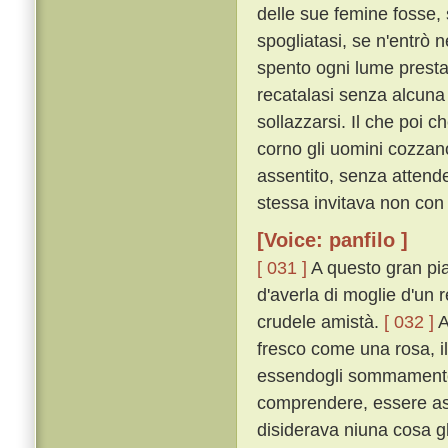
delle sue femine fosse, 
spogliatasi, se n'entrò n
spento ogni lume prestame
recatalasi senza alcuna
sollazzarsi. Il che poi 
corno gli uomini cozzan
assentito, senza attende
stessa invitava non con 
[Voice: panfilo ]
[ 031 ]
A questo gran pia
d'averla di moglie d'un r
crudele amistà.
[ 032 ]
A
fresco come una rosa, i
essendogli sommamente p
comprendere, essere ass
disiderava niuna cosa gl