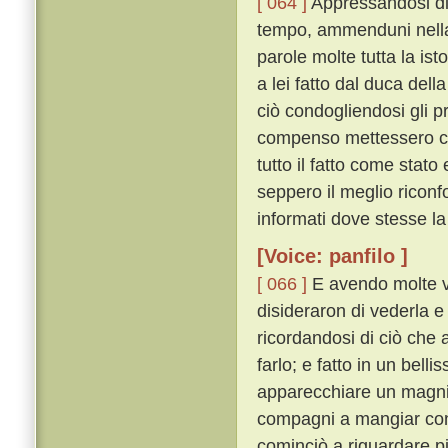
[ 064 ]
Appressandosi di 
tempo, ammenduni nella 
parole molte tutta la ist
a lei fatto dal duca del
ciò condogliendosi gli pr
compenso mettessero che
tutto il fatto come sta
seppero il meglio riconf
informati dove stesse la
[Voice: panfilo ]
[ 066 ]
E avendo molte v
disideraron di vederla e
ricordandosi di ciò che 
farlo; e fatto in un bel
apparecchiare un magnif
compagni a mangiar co
cominciò a riguardare p