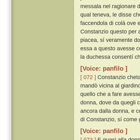
messala nel ragionare d
qual teneva, le disse che
faccendola di colà ove e
Constanzio questo per a
piacea, sí veramente do
essa a questo avesse co
la duchessa consentí che
[Voice: panfilo ]
[ 072 ]
Constanzio chetam
mandò vicina al giardin
quello che a fare avesse
donna, dove da quegli ch
ancora dalla donna, e c
di Constanzio, sí come g
[Voice: panfilo ]
[ 073 ]
E quasi alla donn