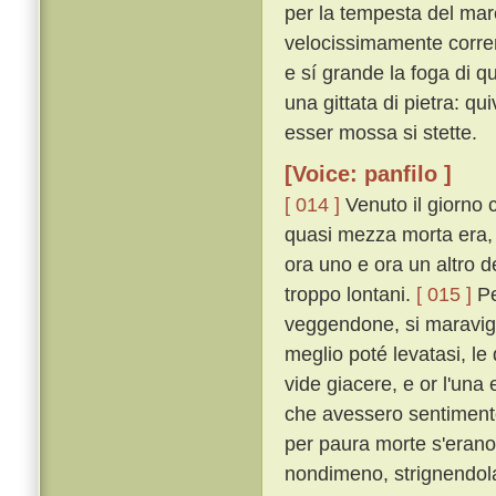
per la tempesta del mar
velocissimamente corrend
e sí grande la foga di que
una gittata di pietra: qu
esser mossa si stette.
[Voice: panfilo ]
[ 014 ]
Venuto il giorno 
quasi mezza morta era, 
ora uno e ora un altro d
troppo lontani.
[ 015 ]
Pe
veggendone, si maravig
meglio poté levatasi, le
vide giacere, e or l'una
che avessero sentimento
per paura morte s'erano
nondimeno, strignendola 