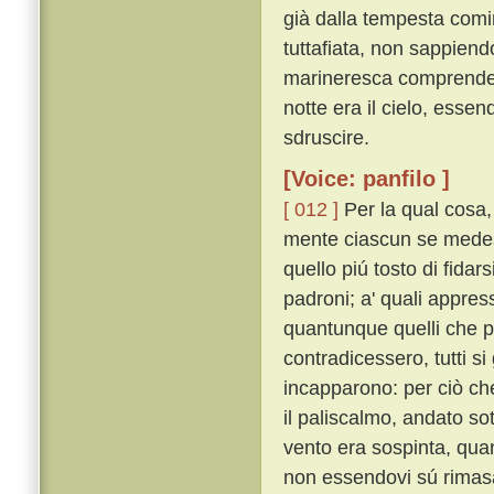
già dalla tempesta comi
tuttafiata, non sappien
marineresca comprendere
notte era il cielo, esse
sdruscire.
[Voice: panfilo ]
[ 012 ]
Per la qual cosa
mente ciascun se medesi
quello piú tosto di fidar
padroni; a' quali appress
quantunque quelli che pr
contradicessero, tutti si
incapparono: per ciò ch
il paliscalmo, andato sot
vento era sospinta, qua
non essendovi sú rimasa