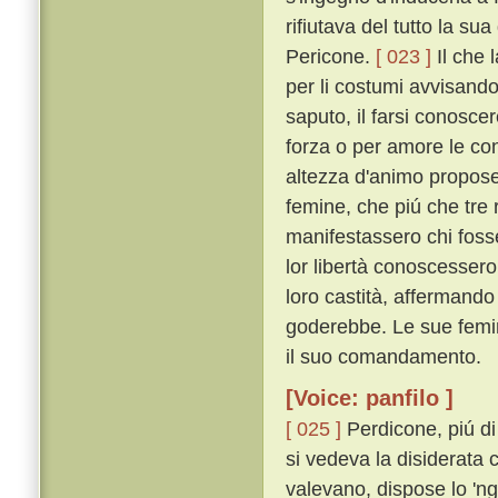
rifiutava del tutto la su
Pericone.
[ 023 ]
Il che 
per li costumi avvisando
saputo, il farsi conosc
forza o per amore le con
altezza d'animo propose 
femine, che piú che tr
manifestassero chi fosse
lor libertà conoscesser
loro castità, affermando
goderebbe. Le sue femin
il suo comandamento.
[Voice: panfilo ]
[ 025 ]
Perdicone, piú di
si vedeva la disiderata
valevano, dispose lo 'nge