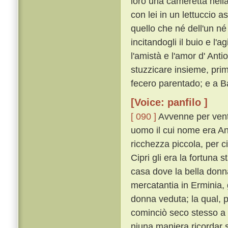
loro una cameretta nella
con lei in un lettuccio a
quello che né dell'un né 
incitandogli il buio e l'a
l'amistà e l'amor d' Anti
stuzzicare insieme, prim
fecero parentado; e a Ba
[Voice: panfilo ]
[ 090 ]
Avvenne per vent
uomo il cui nome era An
ricchezza piccola, per ci
Cipri gli era la fortuna s
casa dove la bella donn
mercatantia in Erminia, 
donna veduta; la qual, p
cominciò seco stesso a r
niuna maniera ricordar 