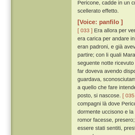
Pericone, cadde in un c
scellerato effetto.
[Voice: panfilo ]
[ 033 ]
Era allora per ven
era carica per andare i
eran padroni, e già avev
partire; con li quali Ma
seguente notte ricevuto
far doveva avendo dispost
guardava, sconosciutame
a quello che fare intende
posto, si nascose.
[ 035
compagni là dove Perico
dormente uccisono e la
romor facesse, presero;
essere stati sentiti, pr