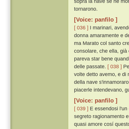
sopra la nave se ne mo
tornarono.
[Voice: panfilo ]
[ 036 ]
I marinari, avend
donna amaramente e dell
ma Marato col santo cres
consolare, che ella, già
pareva star bene quando 
delle passate.
[ 038 ]
Per
volte detto avemo, e di m
della nave s'innamoraron
piacerle intendevano, 
[Voice: panfilo ]
[ 039 ]
E essendosi l'un 
segreto ragionamento e 
quasi amore cosí quest