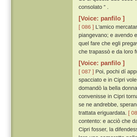
consolato ” .
[Voice: panfilo ]
[ 086 ]
L'amico mercatan
piangevano; e avendo egl
quel fare che egli prega
che trapassò e da loro f
[Voice: panfilo ]
[ 087 ]
Poi, pochi dí app
spacciato e in Cipri vol
domandò la bella donna 
convenisse in Cipri torn
se ne andrebbe, sperand
trattata eriguardata.
[ 08
contento: e acciò che da
Cipri fosser, la difende