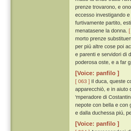
prenze trovarono, e onor
eccesso investigando e
furtivamente partito, es
menatasene la donna.
[
morto prenze substituend
per piú altre cose poi a
e parenti e servidori di
poderosa oste, e a far g
[Voice: panfilo ]
[ 063 ]
Il duca, queste c
apparecchiò, e in aiuto d
'mperadore di Costantin
nepote con bella e con 
e dalla duchessa piú, pe
[Voice: panfilo ]