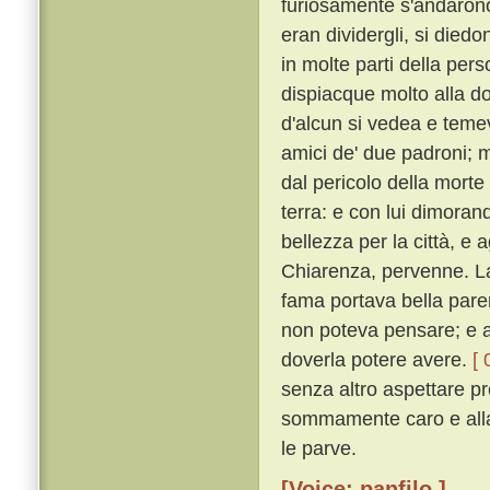
furiosamente s'andarono
eran dividergli, si diedo
in molte parti della per
dispiacque molto alla do
d'alcun si vedea e temeva
amici de' due padroni; m
dal pericolo della morte
terra: e con lui dimora
bellezza per la città, e 
Chiarenza, pervenne. Lao
fama portava bella paren
non poteva pensare; e a
doverla potere avere.
[ 
senza altro aspettare p
sommamente caro e alla 
le parve.
[Voice: panfilo ]