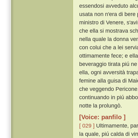
essendosi avveduto alcu
usata non n'era di bere 
ministro di Venere, s'avi
che ella si mostrava sc
nella quale la donna ven
con colui che a lei servi
ottimamente fece; e ella
beveraggio tirata piú ne
ella, ogni avversità tr
femine alla guisa di Mai
che veggendo Pericone, e
continuando in piú abbo
notte la prolungò.
[Voice: panfilo ]
[ 029 ]
Ultimamente, parti
la quale, piú calda di 