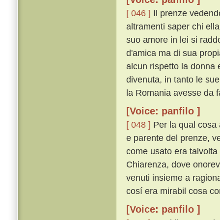
[ 046 ]
Il prenze vedendo
altramenti saper chi ell
suo amore in lei si rad
d'amica ma di sua propi
alcun rispetto la donna e
divenuta, in tanto le sue
la Romania avesse da fa
[Voice: panfilo ]
[ 048 ]
Per la qual cosa 
e parente del prenze, ve
come usato era talvolta
Chiarenza, dove onorevo
venuti insieme a ragion
cosí era mirabil cosa c
[Voice: panfilo ]