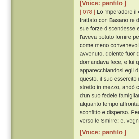
[Voice: panfilo ]
[ 078 ]
Lo 'mperadore il 
trattato con Basano re 
sue forze discendesse e 
l'aveva potuto fornire 
come meno convenevoli, 
avvenuto, dolente fuor d
domandava fece, e lui q
apparecchiandosi egli d
questo, il suo essercito
stretto in mezzo, andò c
d'un suo fedele famigli
alquanto tempo affrontat
sconfitto e disperso. P
verso le Smirre: e, vegn
[Voice: panfilo ]