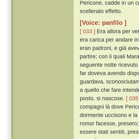
Pericone, cadde in un c
scellerato effetto.
[Voice: panfilo ]
[ 033 ]
Era allora per ven
era carica per andare i
eran padroni, e già avev
partire; con li quali Ma
seguente notte ricevuto
far doveva avendo dispost
guardava, sconosciutame
a quello che fare intende
posto, si nascose.
[ 035
compagni là dove Perico
dormente uccisono e la
romor facesse, presero;
essere stati sentiti, pr