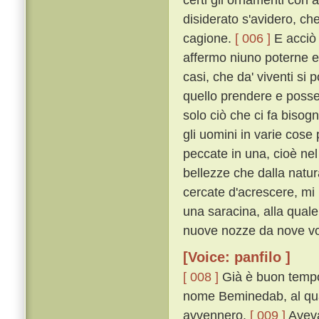
disiderato s'avidero, ch
cagione.
[ 006 ]
E acciò c
affermo niuno poterne e
casi, che da' viventi si
quello prendere e posse
solo ciò che ci fa biso
gli uomini in varie cos
peccate in una, cioè nel
bellezze che dalla natu
cercate d'acrescere, mi
una saracina, alla quale
nuove nozze da nove vo
[Voice: panfilo ]
[ 008 ]
Già è buon tempo 
nome Beminedab, al qual
avvennero.
[ 009 ]
Aveva 