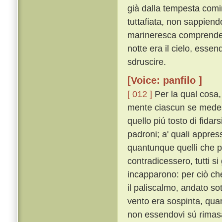
già dalla tempesta comi
tuttafiata, non sappien
marineresca comprendere
notte era il cielo, esse
sdruscire.
[Voice: panfilo ]
[ 012 ]
Per la qual cosa
mente ciascun se medesi
quello piú tosto di fidar
padroni; a' quali appress
quantunque quelli che pr
contradicessero, tutti si
incapparono: per ciò ch
il paliscalmo, andato sot
vento era sospinta, qua
non essendovi sú rimasa