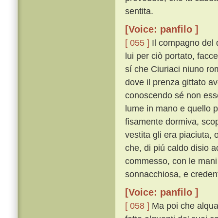
sentita.
[Voice: panfilo ]
[ 055 ]
Il compagno del 
lui per ciò portato, facce
sí che Ciuriaci niuno ro
dove il prenza gittato av
conoscendo sé non essere
lume in mano e quello po
fisamente dormiva, scop
vestita gli era piaciuta
che, di piú caldo disio 
commesso, con le mani an
sonnacchiosa, e credent
[Voice: panfilo ]
[ 058 ]
Ma poi che alquan