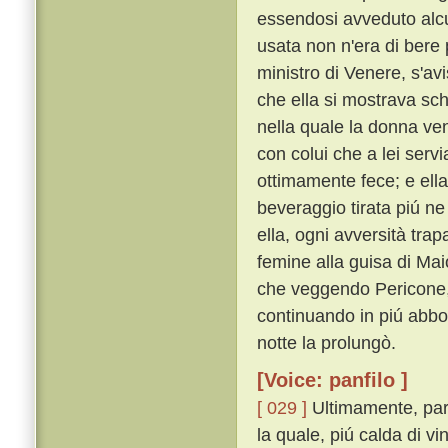
essendosi avveduto alcu
usata non n'era di bere 
ministro di Venere, s'avi
che ella si mostrava sc
nella quale la donna ven
con colui che a lei servi
ottimamente fece; e ella
beveraggio tirata piú ne
ella, ogni avversità tr
femine alla guisa di Mai
che veggendo Pericone, e
continuando in piú abbo
notte la prolungò.
[Voice: panfilo ]
[ 029 ]
Ultimamente, parti
la quale, piú calda di 