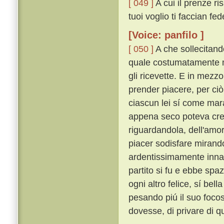
[ 049 ]
A cui il prenze ri
tuoi voglio ti faccian fede
[Voice: panfilo ]
[ 050 ]
A che sollecitando
quale costumatamente mo
gli ricevette. E in mezzo
prender piacere, per ciò
ciascun lei sí come mar
appena seco poteva cred
riguardandola, dell'amo
piacer sodisfare mirand
ardentissimamente inn
partito si fu e ebbe spa
ogni altro felice, sí bel
pesando piú il suo foco
dovesse, di privare di qu