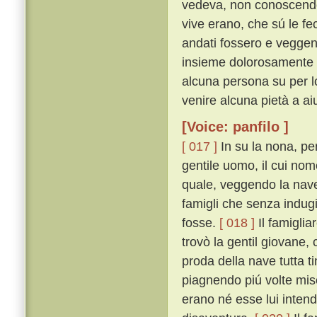
vedeva, non conoscendo 
vive erano, che sú le fe
andati fossero e veggen
insieme dolorosamente c
alcuna persona su per lo
venire alcuna pietà a aiu
[Voice: panfilo ]
[ 017 ]
In su la nona, pe
gentile uomo, il cui nom
quale, veggendo la nav
famigli che senza indugi
fosse.
[ 018 ]
Il famiglia
trovò la gentil giovane,
proda della nave tutta 
piagnendo piú volte mi
erano né esse lui intend