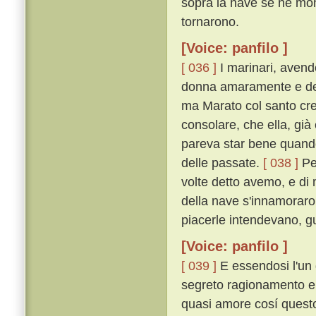
sopra la nave se ne mo
tornarono.
[Voice: panfilo ]
[ 036 ]
I marinari, avend
donna amaramente e dell
ma Marato col santo cres
consolare, che ella, già
pareva star bene quando 
delle passate.
[ 038 ]
Per
volte detto avemo, e di m
della nave s'innamoraron
piacerle intendevano, 
[Voice: panfilo ]
[ 039 ]
E essendosi l'un 
segreto ragionamento e 
quasi amore cosí quest