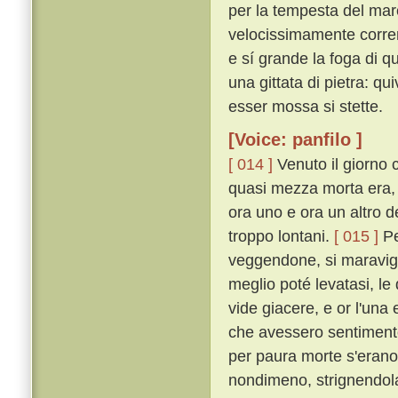
per la tempesta del mar
velocissimamente corrend
e sí grande la foga di que
una gittata di pietra: qu
esser mossa si stette.
[Voice: panfilo ]
[ 014 ]
Venuto il giorno 
quasi mezza morta era, 
ora uno e ora un altro d
troppo lontani.
[ 015 ]
Pe
veggendone, si maravig
meglio poté levatasi, le
vide giacere, e or l'una
che avessero sentimento
per paura morte s'erano
nondimeno, strignendola 