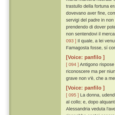
trastullo della fortuna e
dovevano aver fine, come
servigi del padre in non
prendendo di dover poter
non sentendovi il merca
093 ]
Il quale, a lei ve
Famagosta fosse, sí co
[Voice: panfilo ]
[ 094 ]
Antigono rispose 
riconoscere ma per niun
grave non v'è, che a mem
[Voice: panfilo ]
[ 095 ]
La donna, udendo 
al collo; e, dopo alquan
Alessandria veduta l'a