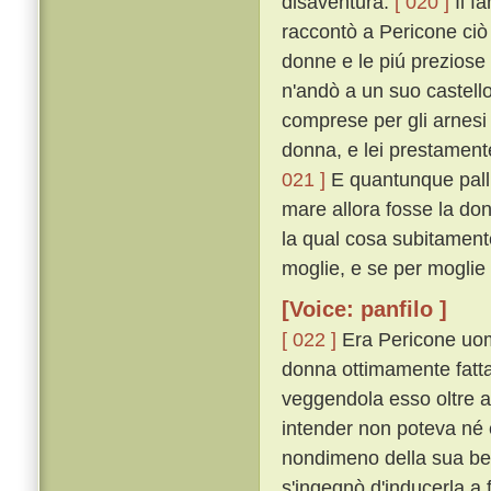
disaventura.
[ 020 ]
Il f
raccontò a Pericone ciò 
donne e le piú preziose
n'andò a un suo castello
comprese per gli arnesi
donna, e lei prestamente
021 ]
E quantunque pallid
mare allora fosse la don
la qual cosa subitamente
moglie, e se per moglie 
[Voice: panfilo ]
[ 022 ]
Era Pericone uomo
donna ottimamente fatta 
veggendola esso oltre a
intender non poteva né e
nondimeno della sua bel
s'ingegnò d'inducerla a 