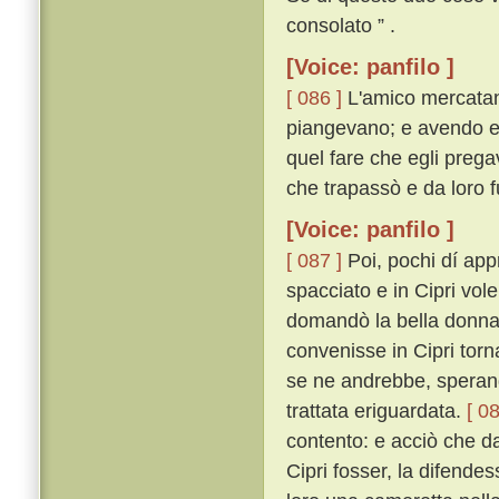
consolato ” .
[Voice: panfilo ]
[ 086 ]
L'amico mercatan
piangevano; e avendo egl
quel fare che egli prega
che trapassò e da loro f
[Voice: panfilo ]
[ 087 ]
Poi, pochi dí app
spacciato e in Cipri vol
domandò la bella donna 
convenisse in Cipri torn
se ne andrebbe, sperand
trattata eriguardata.
[ 08
contento: e acciò che da
Cipri fosser, la difende