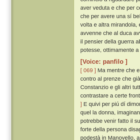
aver veduta e che per c
che per avere una sí be
volta e altra mirandola
avvenne che al duca av
il pensier della guerra 
potesse, ottimamente a
[Voice: panfilo ]
[ 069 ]
Ma mentre che es
contro al prenze che già
Constanzio e gli altri tu
contrastare a certe fron
]
E quivi per piú dí dim
quel la donna, imaginand
potrebbe venir fatto il 
forte della persona dis
podestà in Manovello, a 