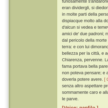
furiosamente s'andarono
eran dividergli, si diedo
in molte parti della per
dispiacque molto alla do
d'alcun si vedea e temeva
amici de' due padroni; m
dal pericolo della morte
terra: e con lui dimora
bellezza per la città, e 
Chiarenza, pervenne. Lao
fama portava bella paren
non poteva pensare; e a
doverla potere avere.
[ 
senza altro aspettare p
sommamente caro e alla 
le parve.
[Voice: panfilo ]