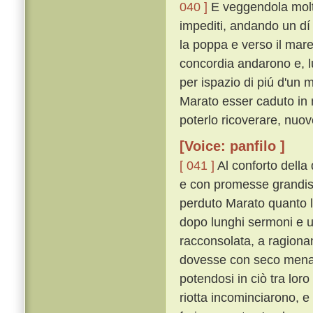
040 ]
E veggendola molto
impediti, andando un dí
la poppa e verso il mare
concordia andarono e, lu
per ispazio di piú d'un 
Marato esser caduto in 
poterlo ricoverare, nuov
[Voice: panfilo ]
[ 041 ]
Al conforto della
e con promesse grandiss
perduto Marato quanto l
dopo lunghi sermoni e un
racconsolata, a ragiona
dovesse con seco mena
potendosi in ciò tra lor
riotta incominciarono, e 