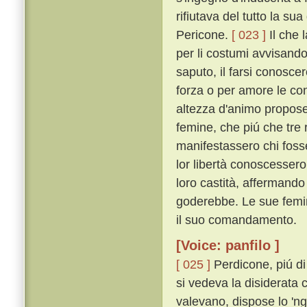
rifiutava del tutto la su
Pericone.
[ 023 ]
Il che 
per li costumi avvisando
saputo, il farsi conosc
forza o per amore le con
altezza d'animo propose 
femine, che piú che tr
manifestassero chi fosse
lor libertà conoscesser
loro castità, affermando
goderebbe. Le sue femin
il suo comandamento.
[Voice: panfilo ]
[ 025 ]
Perdicone, piú di
si vedeva la disiderata
valevano, dispose lo 'nge