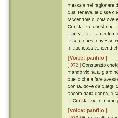
messala nel ragionare d
qual teneva, le disse che
faccendola di colà ove e
Constanzio questo per a
piacea, sí veramente do
essa a questo avesse co
la duchessa consentí che
[Voice: panfilo ]
[ 072 ]
Constanzio chetam
mandò vicina al giardin
quello che a fare avesse
donna, dove da quegli ch
ancora dalla donna, e c
di Constanzio, sí come g
[Voice: panfilo ]
[ 073 ]
E quasi alla donn