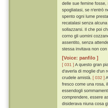
delle sue femine fosse, 
spogliatasi, se n'entrò n
spento ogni lume prestame
recatalasi senza alcuna
sollazzarsi. Il che poi 
corno gli uomini cozzan
assentito, senza attende
stessa invitava non con 
[Voice: panfilo ]
[ 031 ]
A questo gran pia
d'averla di moglie d'un r
crudele amistà.
[ 032 ]
A
fresco come una rosa, i
essendogli sommamente p
comprendere, essere ass
disiderava niuna cosa gl