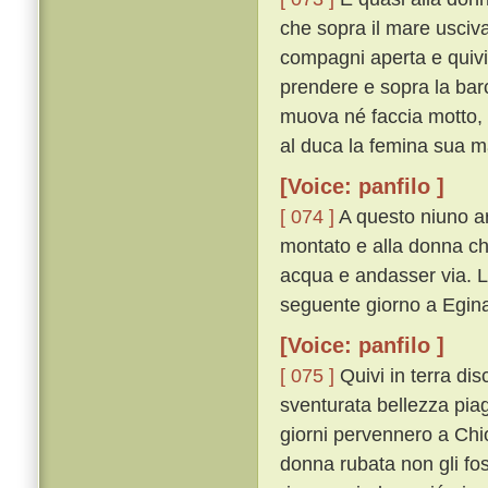
che sopra il mare usciv
compagni aperta e quivi
prendere e sopra la barca
muova né faccia motto, s
al duca la femina sua ma 
[Voice: panfilo ]
[ 074 ]
A questo niuno ar
montato e alla donna c
acqua e andasser via. L
seguente giorno a Egin
[Voice: panfilo ]
[ 075 ]
Quivi in terra di
sventurata bellezza piagn
giorni pervennero a Chio
donna rubata non gli fo