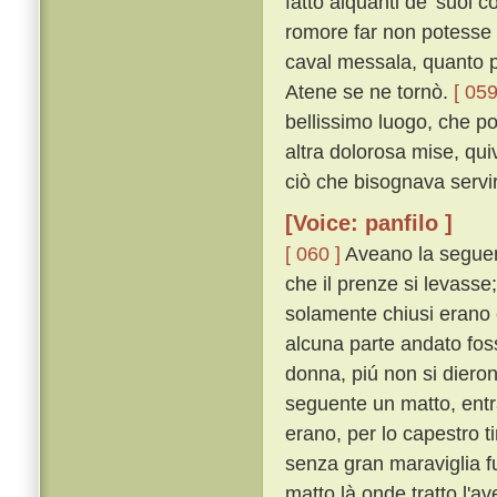
fatto alquanti de' suoi 
romore far non potesse e
caval messala, quanto pi
Atene se ne tornò.
[ 059
bellissimo luogo, che po
altra dolorosa mise, qu
ciò che bisognava servi
[Voice: panfilo ]
[ 060 ]
Aveano la seguent
che il prenze si levasse
solamente chiusi erano 
alcuna parte andato foss
donna, piú non si diero
seguente un matto, entra
erano, per lo capestro ti
senza gran maraviglia fu 
matto là onde tratto l'av