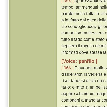
[ 064 ]
Appressandosi di 
tempo, ammenduni nella 
parole molte tutta la ist
a lei fatto dal duca del
ciò condogliendosi gli pr
compenso mettessero che
tutto il fatto come sta
seppero il meglio riconf
informati dove stesse la
[Voice: panfilo ]
[ 066 ]
E avendo molte v
disideraron di vederla e
ricordandosi di ciò che 
farlo; e fatto in un bel
apparecchiare un magnif
compagni a mangiar co
cominciò a riguardare p