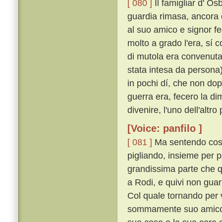
[ 080 ]
Il famigliar d' Os
guardia rimasa, ancora 
al suo amico e signor fed
molto a grado l'era, sí 
di mutola era convenuta
stata intesa da persona)
in pochi dí, che non dop
guerra era, fecero la 
divenire, l'uno dell'altr
[Voice: panfilo ]
[ 081 ]
Ma sentendo cost
pigliando, insieme per p
grandissima parte che 
a Rodi, e quivi non gua
Col quale tornando per 
sommamente suo amico, s