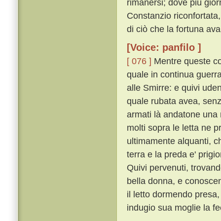
rimanersi; dove piú gior
Constanzio riconfortata,
di ciò che la fortuna ava
[Voice: panfilo ]
[ 076 ]
Mentre queste cos
quale in continua guerr
alle Smirre: e quivi ud
quale rubata avea, senz
armati là andatone una n
molti sopra le letta ne 
ultimamente alquanti, che
terra e la preda e' prigi
Quivi pervenuti, trovan
bella donna, e conoscen
il letto dormendo pres
indugio sua moglie la fe