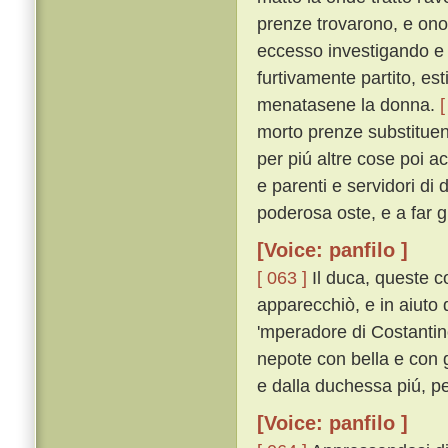
prenze trovarono, e onor
eccesso investigando e
furtivamente partito, es
menatasene la donna.
[
morto prenze substituend
per piú altre cose poi a
e parenti e servidori di
poderosa oste, e a far g
[Voice: panfilo ]
[ 063 ]
Il duca, queste c
apparecchiò, e in aiuto d
'mperadore di Costantin
nepote con bella e con 
e dalla duchessa piú, pe
[Voice: panfilo ]