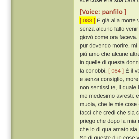
sue cose e la sua cara d
[Voice: panfilo ]
[ 083 ]
E già alla morte 
senza alcuno fallo venir
giovò come ora faceva. 
pur dovendo morire, mi v
piú amo che alcune altr
in quelle di questa don
la conobbi.
[ 084 ]
È il v
e senza consiglio, more
non sentissi te, il quale
me medesimo avresti; e p
muoia, che le mie cose e
facci che credi che sia
priego che dopo la mia 
che io di qua amato sia 
Se di queste due cose v