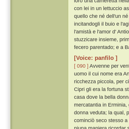
loro una cameretta nella
con lei in un lettuccio a
quello che né dell'un né 
incitandogli il buio e l'a
l'amistà e l'amor d' Anti
stuzzicare insieme, prim
fecero parentado; e a Ba
[Voice: panfilo ]
[ 090 ]
Avvenne per vent
uomo il cui nome era An
ricchezza piccola, per ci
Cipri gli era la fortuna s
casa dove la bella donn
mercatantia in Erminia, 
donna veduta; la qual, p
cominciò seco stesso a r
niuna maniera ricordar 