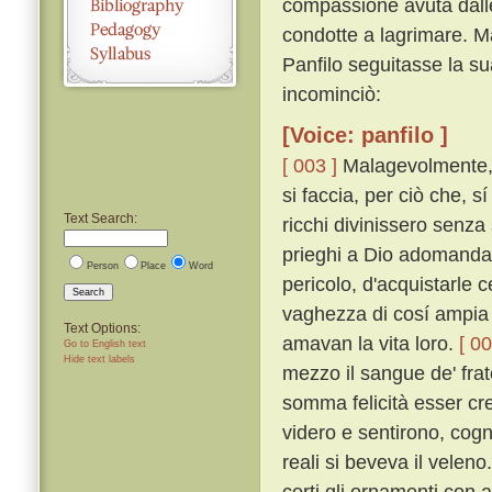
compassione avuta dalle
condotte a lagrimare. Ma
Panfilo seguitasse la su
incominciò:
[Voice: panfilo ]
[ 003 ]
Malagevolmente, p
si faccia, per ciò che, 
Text Search:
ricchi divinissero senza
prieghi a Dio adomanda
Person
Place
Word
pericolo, d'acquistarle 
Search
vaghezza di cosí ampia er
Text Options:
amavan la vita loro.
[ 00
Go to English text
Hide text labels
mezzo il sangue de' fratel
somma felicità esser cre
videro e sentirono, cog
reali si beveva il veleno
certi gli ornamenti con 