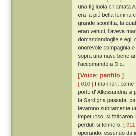
una figliuola chiamata A
era la piú bella femina 
grande sconfitta, la qua
eran venuti, l'aveva mar
domandandogliele egli di
onorevole compagnia e d'
sopra una nave bene ar
l'accomandò a Dio.
[Voice: panfilo ]
[ 010 ]
I marinari, come v
porto d' Allessandria si
la Sardigna passata, par
levarono subitamente un 
impetuoso, sí faticaron 
perduti si tennero.
[ 011 
operando, essendo da in