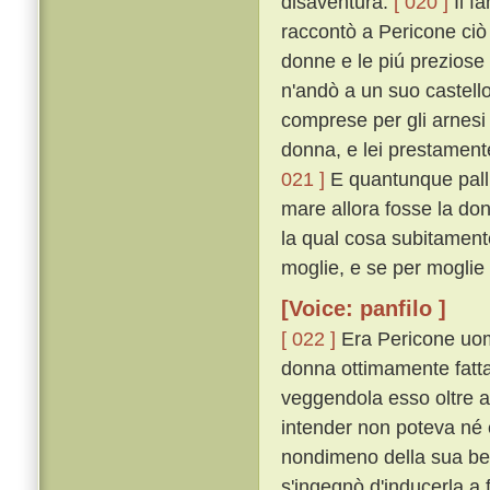
disaventura.
[ 020 ]
Il f
raccontò a Pericone ciò 
donne e le piú preziose
n'andò a un suo castello
comprese per gli arnesi
donna, e lei prestamente
021 ]
E quantunque pallid
mare allora fosse la don
la qual cosa subitamente
moglie, e se per moglie 
[Voice: panfilo ]
[ 022 ]
Era Pericone uomo
donna ottimamente fatta 
veggendola esso oltre a
intender non poteva né e
nondimeno della sua bel
s'ingegnò d'inducerla a 