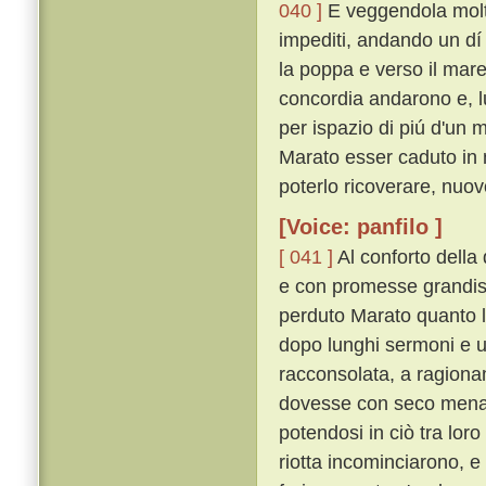
040 ]
E veggendola molto
impediti, andando un dí
la poppa e verso il mare
concordia andarono e, lu
per ispazio di piú d'un 
Marato esser caduto in 
poterlo ricoverare, nuov
[Voice: panfilo ]
[ 041 ]
Al conforto della
e con promesse grandiss
perduto Marato quanto l
dopo lunghi sermoni e un
racconsolata, a ragiona
dovesse con seco mena
potendosi in ciò tra lor
riotta incominciarono, e 