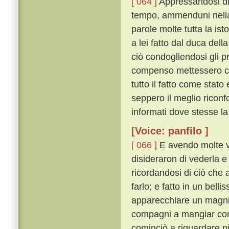
[ 064 ]
Appressandosi di 
tempo, ammenduni nella 
parole molte tutta la ist
a lei fatto dal duca del
ciò condogliendosi gli pr
compenso mettessero che
tutto il fatto come sta
seppero il meglio riconf
informati dove stesse la
[Voice: panfilo ]
[ 066 ]
E avendo molte v
disideraron di vederla e
ricordandosi di ciò che 
farlo; e fatto in un bel
apparecchiare un magnif
compagni a mangiar co
cominciò a riguardare p