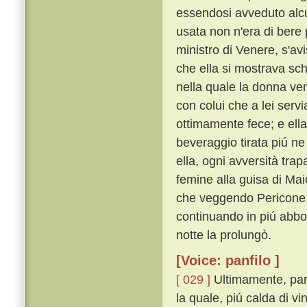
essendosi avveduto alcu
usata non n'era di bere 
ministro di Venere, s'avi
che ella si mostrava sc
nella quale la donna ven
con colui che a lei servi
ottimamente fece; e ella
beveraggio tirata piú ne
ella, ogni avversità tr
femine alla guisa di Mai
che veggendo Pericone, e
continuando in piú abbo
notte la prolungò.
[Voice: panfilo ]
[ 029 ]
Ultimamente, parti
la quale, piú calda di 