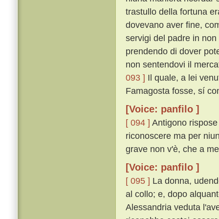
trastullo della fortuna e
dovevano aver fine, come
servigi del padre in non
prendendo di dover poter
non sentendovi il merca
093 ]
Il quale, a lei ve
Famagosta fosse, sí co
[Voice: panfilo ]
[ 094 ]
Antigono rispose 
riconoscere ma per niun
grave non v'è, che a mem
[Voice: panfilo ]
[ 095 ]
La donna, udendo 
al collo; e, dopo alquan
Alessandria veduta l'a