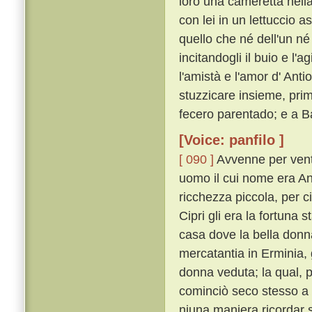
loro una cameretta nella
con lei in un lettuccio a
quello che né dell'un né 
incitandogli il buio e l'a
l'amistà e l'amor d' Anti
stuzzicare insieme, prim
fecero parentado; e a Ba
[Voice: panfilo ]
[ 090 ]
Avvenne per vent
uomo il cui nome era An
ricchezza piccola, per ci
Cipri gli era la fortuna s
casa dove la bella donn
mercatantia in Erminia, 
donna veduta; la qual, p
cominciò seco stesso a r
niuna maniera ricordar 