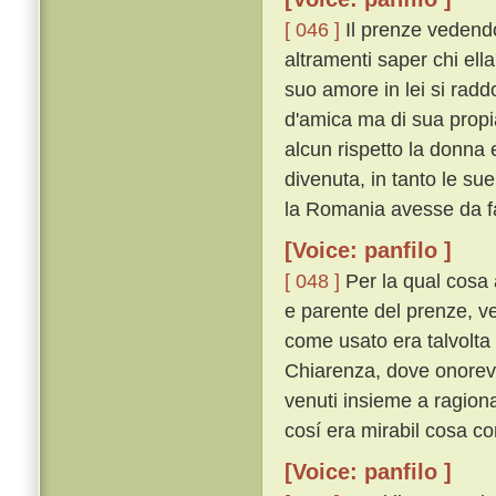
[ 046 ]
Il prenze vedendo
altramenti saper chi ell
suo amore in lei si rad
d'amica ma di sua propi
alcun rispetto la donna e
divenuta, in tanto le sue
la Romania avesse da fa
[Voice: panfilo ]
[ 048 ]
Per la qual cosa 
e parente del prenze, ve
come usato era talvolta
Chiarenza, dove onorevo
venuti insieme a ragion
cosí era mirabil cosa c
[Voice: panfilo ]