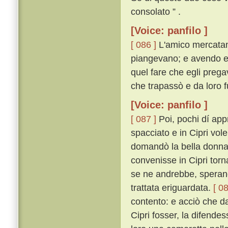
consolato ” .
[Voice: panfilo ]
[ 086 ]
L'amico mercatan
piangevano; e avendo egl
quel fare che egli prega
che trapassò e da loro f
[Voice: panfilo ]
[ 087 ]
Poi, pochi dí app
spacciato e in Cipri vol
domandò la bella donna 
convenisse in Cipri torn
se ne andrebbe, sperand
trattata eriguardata.
[ 08
contento: e acciò che da
Cipri fosser, la difende