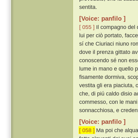
sentita.
[Voice: panfilo ]
[ 055 ]
Il compagno del 
lui per ciò portato, facce
sí che Ciuriaci niuno ro
dove il prenza gittato av
conoscendo sé non essere
lume in mano e quello po
fisamente dormiva, scop
vestita gli era piaciuta
che, di piú caldo disio 
commesso, con le mani an
sonnacchiosa, e credent
[Voice: panfilo ]
[ 058 ]
Ma poi che alquan