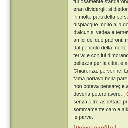
furiosamente s'andarono
eran dividergli, si diedo
in molte parti della per
dispiacque molto alla do
d'alcun si vedea e temeva
amici de' due padroni; m
dal pericolo della morte
terra: e con lui dimora
bellezza per la città, e 
Chiarenza, pervenne. Lao
fama portava bella paren
non poteva pensare; e a
doverla potere avere.
[ 
senza altro aspettare p
sommamente caro e alla 
le parve.
[Voice: panfilo ]