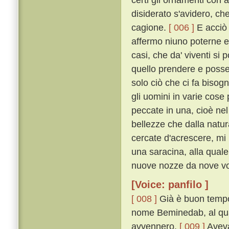
disiderato s'avidero, ch
cagione.
[ 006 ]
E acciò c
affermo niuno poterne e
casi, che da' viventi si
quello prendere e posse
solo ciò che ci fa biso
gli uomini in varie cos
peccate in una, cioè nel
bellezze che dalla natu
cercate d'acrescere, mi
una saracina, alla quale
nuove nozze da nove vo
[Voice: panfilo ]
[ 008 ]
Già è buon tempo 
nome Beminedab, al qual
avvennero.
[ 009 ]
Aveva 