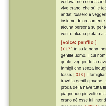
vedeva, non conoscendo 
vive erano, che sú le fe
andati fossero e veggen
insieme dolorosamente c
alcuna persona su per lo
venire alcuna pietà a aiu
[Voice: panfilo ]
[ 017 ]
In su la nona, pe
gentile uomo, il cui nom
quale, veggendo la nav
famigli che senza indugi
fosse.
[ 018 ]
Il famiglia
trovò la gentil giovane,
proda della nave tutta 
piagnendo piú volte mi
erano né esse lui intend