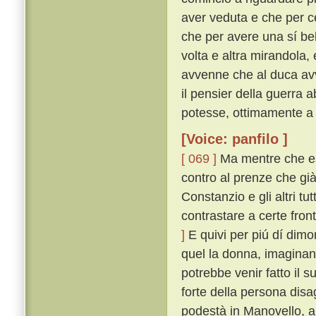
aver veduta e che per c
che per avere una sí be
volta e altra mirandola
avvenne che al duca av
il pensier della guerra 
potesse, ottimamente a
[Voice: panfilo ]
[ 069 ]
Ma mentre che es
contro al prenze che già
Constanzio e gli altri tu
contrastare a certe fron
]
E quivi per piú dí dim
quel la donna, imaginand
potrebbe venir fatto il 
forte della persona dis
podestà in Manovello, a 