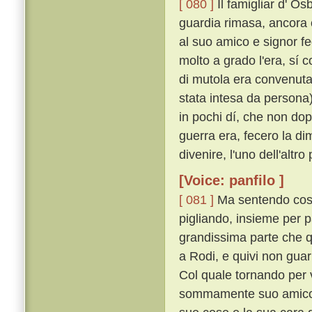
[ 080 ]
Il famigliar d' Os
guardia rimasa, ancora 
al suo amico e signor fed
molto a grado l'era, sí 
di mutola era convenuta
stata intesa da persona)
in pochi dí, che non dop
guerra era, fecero la 
divenire, l'uno dell'altr
[Voice: panfilo ]
[ 081 ]
Ma sentendo cost
pigliando, insieme per p
grandissima parte che 
a Rodi, e quivi non gua
Col quale tornando per 
sommamente suo amico, s