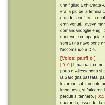
una figliuola chiamata A
era la piú bella femina 
grande sconfitta, la qua
eran venuti, l'aveva mar
domandandogliele egli di
onorevole compagnia e d'
sopra una nave bene ar
l'accomandò a Dio.
[Voice: panfilo ]
[ 010 ]
I marinari, come v
porto d' Allessandria si
la Sardigna passata, par
levarono subitamente un 
impetuoso, sí faticaron 
perduti si tennero.
[ 011 
operando, essendo da in