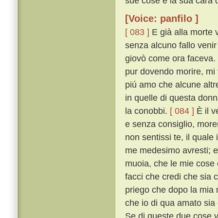
sue cose e la sua cara d
[Voice: panfilo ]
[ 083 ]
E già alla morte 
senza alcuno fallo venir
giovò come ora faceva. 
pur dovendo morire, mi v
piú amo che alcune altr
in quelle di questa don
la conobbi.
[ 084 ]
È il v
e senza consiglio, more
non sentissi te, il quale
me medesimo avresti; e p
muoia, che le mie cose e
facci che credi che sia
priego che dopo la mia 
che io di qua amato sia 
Se di queste due cose v