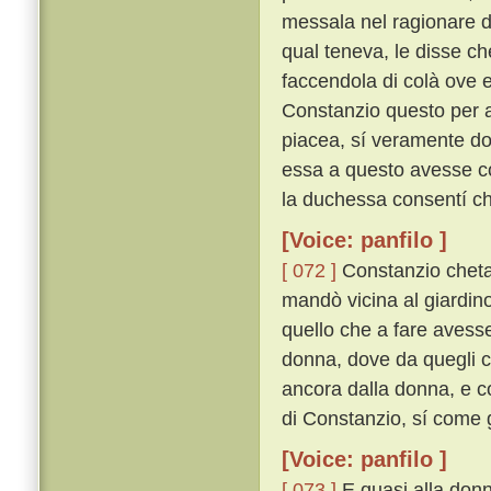
messala nel ragionare d
qual teneva, le disse che
faccendola di colà ove e
Constanzio questo per a
piacea, sí veramente do
essa a questo avesse co
la duchessa consentí che
[Voice: panfilo ]
[ 072 ]
Constanzio chetam
mandò vicina al giardin
quello che a fare avesse
donna, dove da quegli ch
ancora dalla donna, e c
di Constanzio, sí come g
[Voice: panfilo ]
[ 073 ]
E quasi alla donn