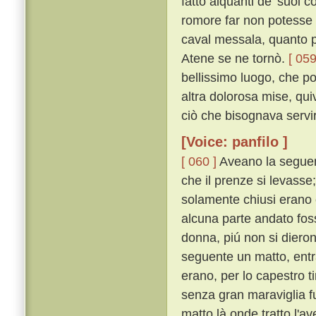
fatto alquanti de' suoi 
romore far non potesse e
caval messala, quanto pi
Atene se ne tornò.
[ 059
bellissimo luogo, che po
altra dolorosa mise, qu
ciò che bisognava servi
[Voice: panfilo ]
[ 060 ]
Aveano la seguent
che il prenze si levasse
solamente chiusi erano 
alcuna parte andato foss
donna, piú non si diero
seguente un matto, entra
erano, per lo capestro ti
senza gran maraviglia fu 
matto là onde tratto l'av