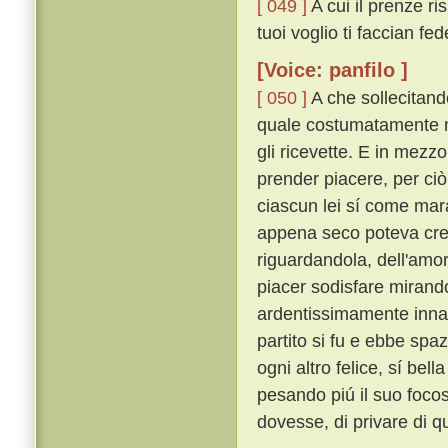
[ 049 ]
A cui il prenze ri
tuoi voglio ti faccian fede
[Voice: panfilo ]
[ 050 ]
A che sollecitando
quale costumatamente mo
gli ricevette. E in mezzo
prender piacere, per ciò
ciascun lei sí come mar
appena seco poteva cred
riguardandola, dell'amo
piacer sodisfare mirand
ardentissimamente inn
partito si fu e ebbe spa
ogni altro felice, sí bel
pesando piú il suo foco
dovesse, di privare di qu