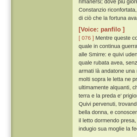
rimanersi; dove piú gior
Constanzio riconfortata,
di ciò che la fortuna ava
[Voice: panfilo ]
[ 076 ]
Mentre queste cos
quale in continua guerr
alle Smirre: e quivi ud
quale rubata avea, senz
armati là andatone una n
molti sopra le letta ne 
ultimamente alquanti, che
terra e la preda e' prigi
Quivi pervenuti, trovan
bella donna, e conoscen
il letto dormendo pres
indugio sua moglie la fe