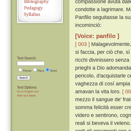
compassione avuta dalle
condotte a lagrimare. Ma
Panfilo seguitasse la su
incominciò:
[Voice: panfilo ]
[ 003 ]
Malagevolmente, p
si faccia, per ciò che, 
Text Search:
ricchi divinissero senza
prieghi a Dio adomanda
Person
Place
Word
pericolo, d'acquistarle 
Search
vaghezza di cosí ampia er
Text Options:
amavan la vita loro.
[ 00
Go to English text
Hide text labels
mezzo il sangue de' fratel
somma felicità esser cre
videro e sentirono, cog
reali si beveva il veleno
certi gli ornamenti con 