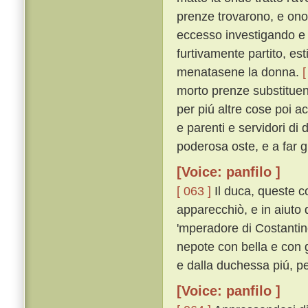
prenze trovarono, e onor
eccesso investigando e
furtivamente partito, es
menatasene la donna.
[
morto prenze substituend
per piú altre cose poi a
e parenti e servidori di
poderosa oste, e a far g
[Voice: panfilo ]
[ 063 ]
Il duca, queste c
apparecchiò, e in aiuto d
'mperadore di Costantin
nepote con bella e con 
e dalla duchessa piú, pe
[Voice: panfilo ]