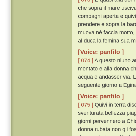
che sopra il mare usciv
compagni aperta e quivi
prendere e sopra la barca
muova né faccia motto, s
al duca la femina sua ma 
[Voice: panfilo ]
[ 074 ]
A questo niuno ar
montato e alla donna c
acqua e andasser via. L
seguente giorno a Egin
[Voice: panfilo ]
[ 075 ]
Quivi in terra di
sventurata bellezza piagn
giorni pervennero a Chio
donna rubata non gli fo