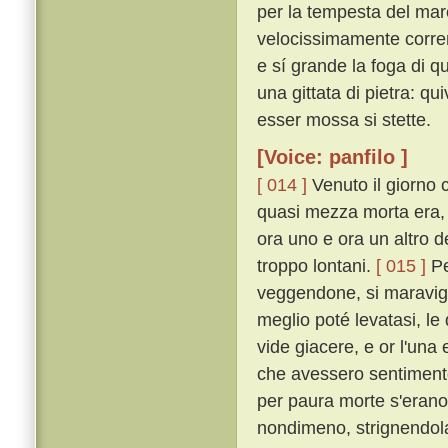
per la tempesta del mar
velocissimamente corrend
e sí grande la foga di que
una gittata di pietra: qu
esser mossa si stette.
[Voice: panfilo ]
[ 014 ]
Venuto il giorno 
quasi mezza morta era, 
ora uno e ora un altro d
troppo lontani.
[ 015 ]
Pe
veggendone, si maravig
meglio poté levatasi, le
vide giacere, e or l'una
che avessero sentimento
per paura morte s'erano
nondimeno, strignendola 