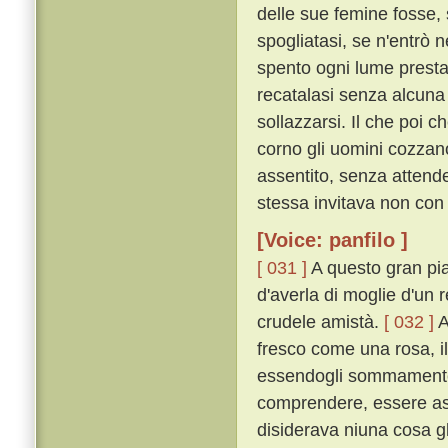
delle sue femine fosse, 
spogliatasi, se n'entrò n
spento ogni lume prestame
recatalasi senza alcuna
sollazzarsi. Il che poi 
corno gli uomini cozzan
assentito, senza attende
stessa invitava non con 
[Voice: panfilo ]
[ 031 ]
A questo gran pia
d'averla di moglie d'un r
crudele amistà.
[ 032 ]
A
fresco come una rosa, i
essendogli sommamente p
comprendere, essere ass
disiderava niuna cosa gl