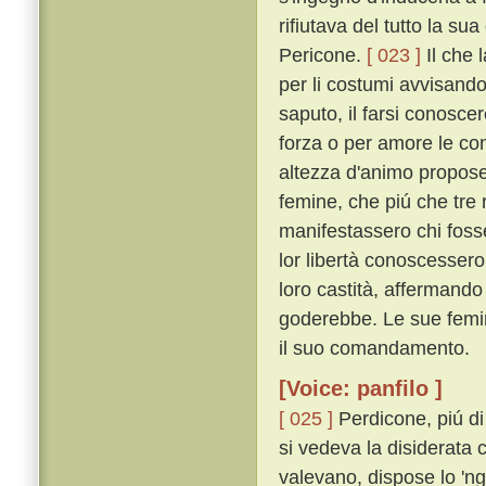
rifiutava del tutto la su
Pericone.
[ 023 ]
Il che 
per li costumi avvisando
saputo, il farsi conosc
forza o per amore le con
altezza d'animo propose 
femine, che piú che tr
manifestassero chi fosse
lor libertà conoscesser
loro castità, affermando
goderebbe. Le sue femin
il suo comandamento.
[Voice: panfilo ]
[ 025 ]
Perdicone, piú di
si vedeva la disiderata
valevano, dispose lo 'nge