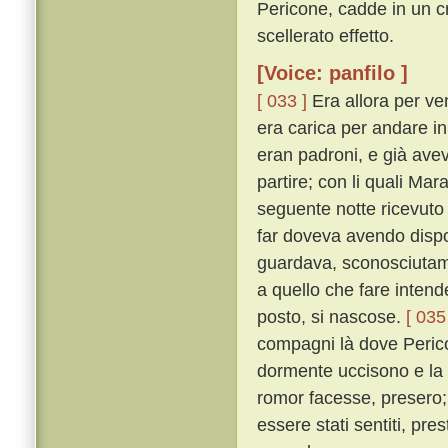
Pericone, cadde in un c
scellerato effetto.
[Voice: panfilo ]
[ 033 ]
Era allora per ven
era carica per andare i
eran padroni, e già avev
partire; con li quali Ma
seguente notte ricevuto
far doveva avendo dispost
guardava, sconosciutame
a quello che fare intende
posto, si nascose.
[ 035
compagni là dove Perico
dormente uccisono e la
romor facesse, presero;
essere stati sentiti, pr