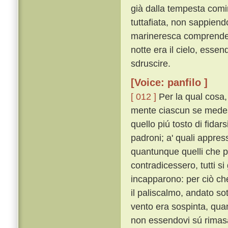
già dalla tempesta comi
tuttafiata, non sappien
marineresca comprendere
notte era il cielo, esse
sdruscire.
[Voice: panfilo ]
[ 012 ]
Per la qual cosa
mente ciascun se medesi
quello piú tosto di fidar
padroni; a' quali appress
quantunque quelli che pr
contradicessero, tutti si
incapparono: per ciò ch
il paliscalmo, andato sot
vento era sospinta, qua
non essendovi sú rimasa