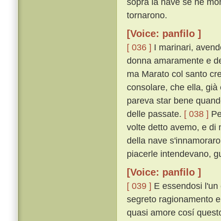
sopra la nave se ne mo
tornarono.
[Voice: panfilo ]
[ 036 ]
I marinari, avend
donna amaramente e dell
ma Marato col santo cres
consolare, che ella, già
pareva star bene quando 
delle passate.
[ 038 ]
Per
volte detto avemo, e di m
della nave s'innamoraron
piacerle intendevano, 
[Voice: panfilo ]
[ 039 ]
E essendosi l'un 
segreto ragionamento e 
quasi amore cosí quest