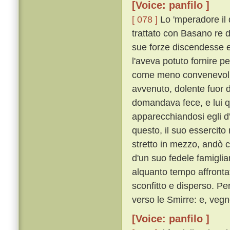
[Voice: panfilo ]
[ 078 ]
Lo 'mperadore il 
trattato con Basano re 
sue forze discendesse e 
l'aveva potuto fornire 
come meno convenevoli, 
avvenuto, dolente fuor d
domandava fece, e lui q
apparecchiandosi egli d
questo, il suo essercito
stretto in mezzo, andò c
d'un suo fedele famigli
alquanto tempo affrontat
sconfitto e disperso. P
verso le Smirre: e, vegn
[Voice: panfilo ]