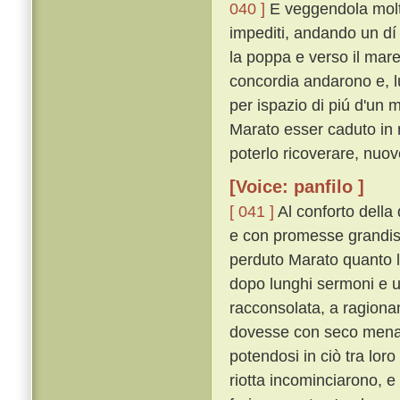
040 ]
E veggendola molto
impediti, andando un dí
la poppa e verso il mare
concordia andarono e, lu
per ispazio di piú d'un 
Marato esser caduto in 
poterlo ricoverare, nuov
[Voice: panfilo ]
[ 041 ]
Al conforto della
e con promesse grandiss
perduto Marato quanto l
dopo lunghi sermoni e un
racconsolata, a ragiona
dovesse con seco mena
potendosi in ciò tra lor
riotta incominciarono, e 