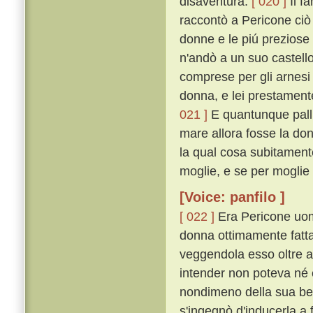
disaventura.
[ 020 ]
Il f
raccontò a Pericone ciò 
donne e le piú preziose
n'andò a un suo castello
comprese per gli arnesi
donna, e lei prestamente
021 ]
E quantunque pallid
mare allora fosse la don
la qual cosa subitamente
moglie, e se per moglie 
[Voice: panfilo ]
[ 022 ]
Era Pericone uomo
donna ottimamente fatta 
veggendola esso oltre a
intender non poteva né e
nondimeno della sua bel
s'ingegnò d'inducerla a 