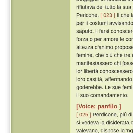
rifiutava del tutto la su
Pericone.
[ 023 ]
Il che 
per li costumi avvisando
saputo, il farsi conosc
forza o per amore le con
altezza d'animo propose 
femine, che piú che tr
manifestassero chi fosse
lor libertà conoscesser
loro castità, affermando
goderebbe. Le sue femin
il suo comandamento.
[Voice: panfilo ]
[ 025 ]
Perdicone, piú di
si vedeva la disiderata
valevano, dispose lo 'nge