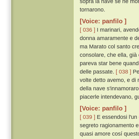
sopra la nave se ne mo
tornarono.
[Voice: panfilo ]
[ 036 ]
I marinari, avend
donna amaramente e dell
ma Marato col santo cres
consolare, che ella, già
pareva star bene quando 
delle passate.
[ 038 ]
Per
volte detto avemo, e di m
della nave s'innamoraron
piacerle intendevano, 
[Voice: panfilo ]
[ 039 ]
E essendosi l'un 
segreto ragionamento e 
quasi amore cosí quest