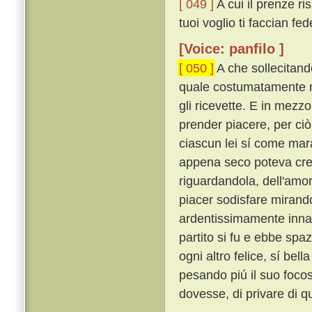
[ 049 ]
A cui il prenze ri
tuoi voglio ti faccian fede
[Voice: panfilo ]
[ 050 ]
A che sollecitando
quale costumatamente mo
gli ricevette. E in mezzo
prender piacere, per ciò
ciascun lei sí come mar
appena seco poteva cred
riguardandola, dell'amo
piacer sodisfare mirand
ardentissimamente inn
partito si fu e ebbe spa
ogni altro felice, sí bel
pesando piú il suo foco
dovesse, di privare di qu