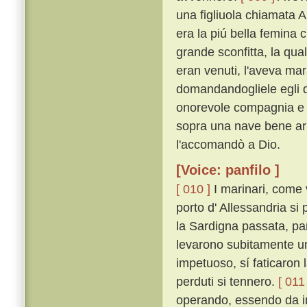
una figliuola chiamata A
era la piú bella femina 
grande sconfitta, la qua
eran venuti, l'aveva mar
domandandogliele egli di
onorevole compagnia e d'
sopra una nave bene ar
l'accomandò a Dio.
[Voice: panfilo ]
[ 010 ]
I marinari, come v
porto d' Allessandria si
la Sardigna passata, par
levarono subitamente un 
impetuoso, sí faticaron 
perduti si tennero.
[ 011 
operando, essendo da in