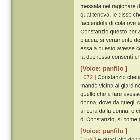
messala nel ragionare d
qual teneva, le disse che
faccendola di colà ove e
Constanzio questo per a
piacea, sí veramente do
essa a questo avesse co
la duchessa consentí che
[Voice: panfilo ]
[ 072 ]
Constanzio chetam
mandò vicina al giardin
quello che a fare avesse
donna, dove da quegli ch
ancora dalla donna, e c
di Constanzio, sí come g
[Voice: panfilo ]
[ 073 ]
E quasi alla donn