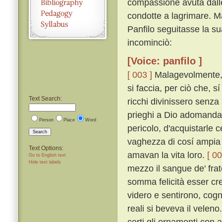
compassione avuta dalle
condotte a lagrimare. Ma
Panfilo seguitasse la su
incominciò:
[Voice: panfilo ]
[ 003 ]
Malagevolmente, p
si faccia, per ciò che, 
Text Search:
ricchi divinissero senza
prieghi a Dio adomanda
Person
Place
Word
pericolo, d'acquistarle 
Search
vaghezza di cosí ampia er
Text Options:
amavan la vita loro.
[ 00
Go to English text
Hide text labels
mezzo il sangue de' fratel
somma felicità esser cre
videro e sentirono, cog
reali si beveva il veleno
certi gli ornamenti con 