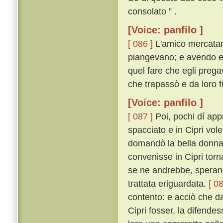
consolato ” .
[Voice: panfilo ]
[ 086 ]
L'amico mercatan
piangevano; e avendo egl
quel fare che egli prega
che trapassò e da loro f
[Voice: panfilo ]
[ 087 ]
Poi, pochi dí app
spacciato e in Cipri vol
domandò la bella donna 
convenisse in Cipri torn
se ne andrebbe, sperand
trattata eriguardata.
[ 08
contento: e acciò che da
Cipri fosser, la difende