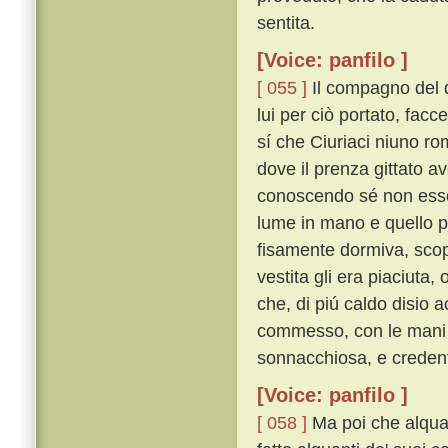
sentita.
[Voice: panfilo ]
[ 055 ]
Il compagno del 
lui per ciò portato, facce
sí che Ciuriaci niuno ro
dove il prenza gittato av
conoscendo sé non essere
lume in mano e quello po
fisamente dormiva, scop
vestita gli era piaciuta
che, di piú caldo disio 
commesso, con le mani an
sonnacchiosa, e credent
[Voice: panfilo ]
[ 058 ]
Ma poi che alquan