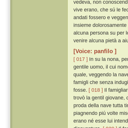
vedeva, non conoscendo 
vive erano, che sú le fe
andati fossero e veggen
insieme dolorosamente c
alcuna persona su per lo
venire alcuna pietà a aiu
[Voice: panfilo ]
[ 017 ]
In su la nona, pe
gentile uomo, il cui nom
quale, veggendo la nav
famigli che senza indugi
fosse.
[ 018 ]
Il famiglia
trovò la gentil giovane,
proda della nave tutta 
piagnendo piú volte mi
erano né esse lui intend