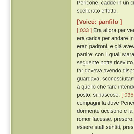
Pericone, cadde in un c
scellerato effetto.
[Voice: panfilo ]
[ 033 ]
Era allora per ven
era carica per andare i
eran padroni, e già avev
partire; con li quali Ma
seguente notte ricevuto
far doveva avendo dispost
guardava, sconosciutame
a quello che fare intende
posto, si nascose.
[ 035
compagni là dove Perico
dormente uccisono e la
romor facesse, presero;
essere stati sentiti, pr