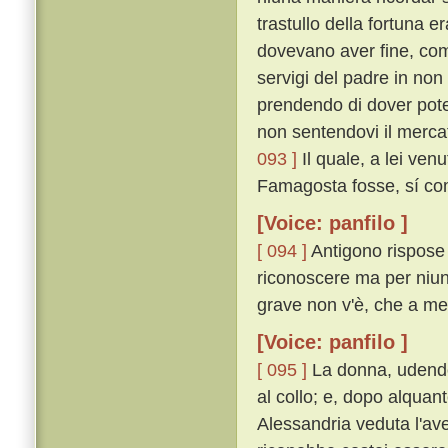
trastullo della fortuna e
dovevano aver fine, come
servigi del padre in non
prendendo di dover poter
non sentendovi il merca
093 ]
Il quale, a lei ve
Famagosta fosse, sí co
[Voice: panfilo ]
[ 094 ]
Antigono rispose 
riconoscere ma per niun
grave non v'è, che a mem
[Voice: panfilo ]
[ 095 ]
La donna, udendo 
al collo; e, dopo alquan
Alessandria veduta l'a