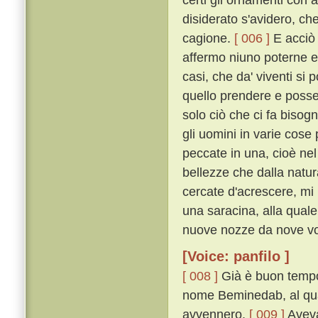
disiderato s'avidero, ch
cagione.
[ 006 ]
E acciò c
affermo niuno poterne e
casi, che da' viventi si
quello prendere e posse
solo ciò che ci fa biso
gli uomini in varie cos
peccate in una, cioè nel
bellezze che dalla natu
cercate d'acrescere, mi
una saracina, alla quale
nuove nozze da nove vo
[Voice: panfilo ]
[ 008 ]
Già è buon tempo 
nome Beminedab, al qual
avvennero.
[ 009 ]
Aveva 