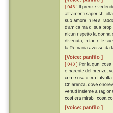
[ 046 ]
Il prenze vedendo
altramenti saper chi ell
suo amore in lei si rad
d'amica ma di sua propi
alcun rispetto la donna e
divenuta, in tanto le sue
la Romania avesse da fa
[Voice: panfilo ]
[ 048 ]
Per la qual cosa 
e parente del prenze, ve
come usato era talvolta
Chiarenza, dove onorevo
venuti insieme a ragion
cosí era mirabil cosa c
[Voice: panfilo ]