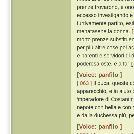
prenze trovarono, e onor
eccesso investigando e
furtivamente partito, es
menatasene la donna.
[
morto prenze substituend
per piú altre cose poi a
e parenti e servidori di
poderosa oste, e a far g
[Voice: panfilo ]
[ 063 ]
Il duca, queste c
apparecchiò, e in aiuto d
'mperadore di Costantin
nepote con bella e con 
e dalla duchessa piú, pe
[Voice: panfilo ]