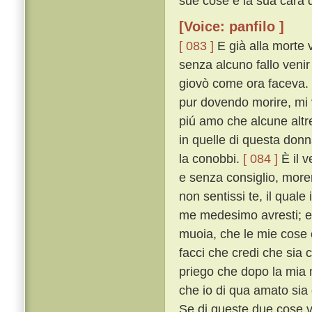
sue cose e la sua cara d
[Voice: panfilo ]
[ 083 ]
E già alla morte 
senza alcuno fallo venir
giovò come ora faceva. 
pur dovendo morire, mi v
piú amo che alcune altr
in quelle di questa don
la conobbi.
[ 084 ]
È il v
e senza consiglio, more
non sentissi te, il quale
me medesimo avresti; e p
muoia, che le mie cose e
facci che credi che sia
priego che dopo la mia 
che io di qua amato sia 
Se di queste due cose v