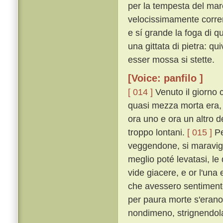
per la tempesta del mar
velocissimamente corrend
e sí grande la foga di que
una gittata di pietra: qu
esser mossa si stette.
[Voice: panfilo ]
[ 014 ]
Venuto il giorno 
quasi mezza morta era, 
ora uno e ora un altro d
troppo lontani.
[ 015 ]
Pe
veggendone, si maravig
meglio poté levatasi, le
vide giacere, e or l'una
che avessero sentimento
per paura morte s'erano
nondimeno, strignendola 