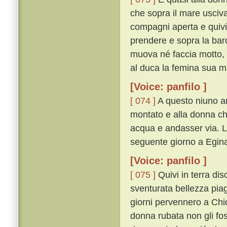
che sopra il mare usciv
compagni aperta e quivi
prendere e sopra la barca
muova né faccia motto, s
al duca la femina sua ma 
[Voice: panfilo ]
[ 074 ]
A questo niuno ar
montato e alla donna c
acqua e andasser via. L
seguente giorno a Egin
[Voice: panfilo ]
[ 075 ]
Quivi in terra di
sventurata bellezza piagn
giorni pervennero a Chio
donna rubata non gli fo