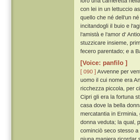
loro una cameretta nella
con lei in un lettuccio a
quello che né dell'un né 
incitandogli il buio e l'a
l'amistà e l'amor d' Anti
stuzzicare insieme, prim
fecero parentado; e a Ba
[Voice: panfilo ]
[ 090 ]
Avvenne per vent
uomo il cui nome era An
ricchezza piccola, per ci
Cipri gli era la fortuna s
casa dove la bella donn
mercatantia in Erminia, 
donna veduta; la qual, p
cominciò seco stesso a r
niuna maniera ricordar 