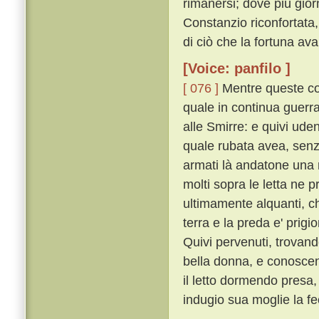
rimanersi; dove piú gior
Constanzio riconfortata,
di ciò che la fortuna ava
[Voice: panfilo ]
[ 076 ]
Mentre queste cos
quale in continua guerr
alle Smirre: e quivi ud
quale rubata avea, senz
armati là andatone una n
molti sopra le letta ne 
ultimamente alquanti, che
terra e la preda e' prigi
Quivi pervenuti, trovan
bella donna, e conoscen
il letto dormendo pres
indugio sua moglie la fe