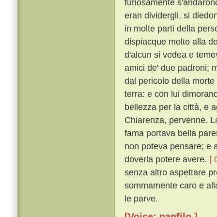
furiosamente s'andarono
eran dividergli, si diedo
in molte parti della per
dispiacque molto alla do
d'alcun si vedea e temeva
amici de' due padroni; m
dal pericolo della morte
terra: e con lui dimora
bellezza per la città, e 
Chiarenza, pervenne. Lao
fama portava bella paren
non poteva pensare; e a
doverla potere avere.
[ 
senza altro aspettare p
sommamente caro e alla 
le parve.
[Voice: panfilo ]