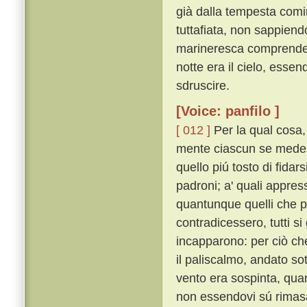
già dalla tempesta comi
tuttafiata, non sappien
marineresca comprendere
notte era il cielo, esse
sdruscire.
[Voice: panfilo ]
[ 012 ]
Per la qual cosa
mente ciascun se medesi
quello piú tosto di fidar
padroni; a' quali appress
quantunque quelli che pr
contradicessero, tutti si
incapparono: per ciò ch
il paliscalmo, andato sot
vento era sospinta, qua
non essendovi sú rimasa