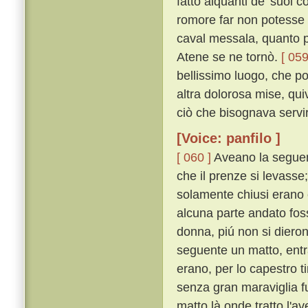
fatto alquanti de' suoi 
romore far non potesse e
caval messala, quanto pi
Atene se ne tornò.
[ 059
bellissimo luogo, che po
altra dolorosa mise, qu
ciò che bisognava servi
[Voice: panfilo ]
[ 060 ]
Aveano la seguent
che il prenze si levasse
solamente chiusi erano 
alcuna parte andato foss
donna, piú non si diero
seguente un matto, entra
erano, per lo capestro ti
senza gran maraviglia fu 
matto là onde tratto l'av