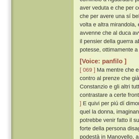
aver veduta e che per c
che per avere una sí be
volta e altra mirandola
avvenne che al duca av
il pensier della guerra 
potesse, ottimamente a
[Voice: panfilo ]
[ 069 ]
Ma mentre che es
contro al prenze che già
Constanzio e gli altri tu
contrastare a certe fron
]
E quivi per piú dí dim
quel la donna, imaginand
potrebbe venir fatto il 
forte della persona dis
podestà in Manovello, a 