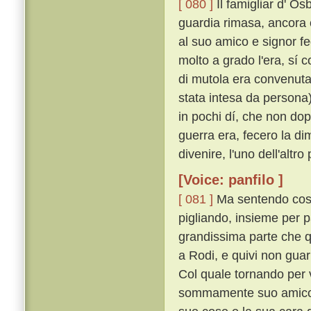
[ 080 ]
Il famigliar d' Os
guardia rimasa, ancora 
al suo amico e signor fed
molto a grado l'era, sí 
di mutola era convenuta
stata intesa da persona)
in pochi dí, che non dop
guerra era, fecero la 
divenire, l'uno dell'altr
[Voice: panfilo ]
[ 081 ]
Ma sentendo cost
pigliando, insieme per p
grandissima parte che 
a Rodi, e quivi non gua
Col quale tornando per 
sommamente suo amico, s