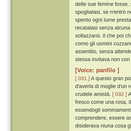
delle sue femine fosse, 
spogliatasi, se n'entrò n
spento ogni lume prestame
recatalasi senza alcuna
sollazzarsi. Il che poi 
corno gli uomini cozzan
assentito, senza attende
stessa invitava non con 
[Voice: panfilo ]
[ 031 ]
A questo gran pia
d'averla di moglie d'un r
crudele amistà.
[ 032 ]
A
fresco come una rosa, i
essendogli sommamente p
comprendere, essere ass
disiderava niuna cosa gl