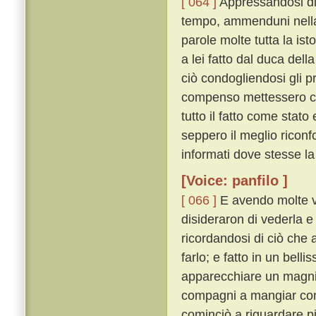
[ 064 ]
Appressandosi di 
tempo, ammenduni nella 
parole molte tutta la ist
a lei fatto dal duca del
ciò condogliendosi gli pr
compenso mettessero che
tutto il fatto come sta
seppero il meglio riconf
informati dove stesse la
[Voice: panfilo ]
[ 066 ]
E avendo molte v
disideraron di vederla e
ricordandosi di ciò che 
farlo; e fatto in un bel
apparecchiare un magnif
compagni a mangiar co
cominciò a riguardare p