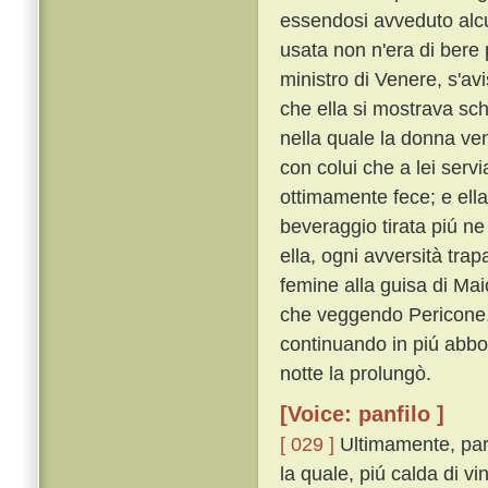
essendosi avveduto alcu
usata non n'era di bere 
ministro di Venere, s'avi
che ella si mostrava sc
nella quale la donna ven
con colui che a lei servi
ottimamente fece; e ella
beveraggio tirata piú ne
ella, ogni avversità tr
femine alla guisa di Mai
che veggendo Pericone, e
continuando in piú abbo
notte la prolungò.
[Voice: panfilo ]
[ 029 ]
Ultimamente, parti
la quale, piú calda di 