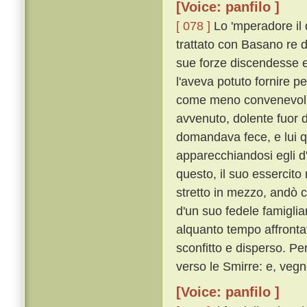
[Voice: panfilo ]
[ 078 ]
Lo 'mperadore il 
trattato con Basano re 
sue forze discendesse e 
l'aveva potuto fornire 
come meno convenevoli, 
avvenuto, dolente fuor d
domandava fece, e lui q
apparecchiandosi egli d
questo, il suo essercito
stretto in mezzo, andò c
d'un suo fedele famigli
alquanto tempo affrontat
sconfitto e disperso. P
verso le Smirre: e, vegn
[Voice: panfilo ]