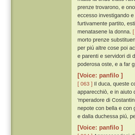
prenze trovarono, e onor
eccesso investigando e
furtivamente partito, es
menatasene la donna.
[
morto prenze substituend
per piú altre cose poi a
e parenti e servidori di
poderosa oste, e a far g
[Voice: panfilo ]
[ 063 ]
Il duca, queste c
apparecchiò, e in aiuto d
'mperadore di Costantin
nepote con bella e con 
e dalla duchessa piú, pe
[Voice: panfilo ]