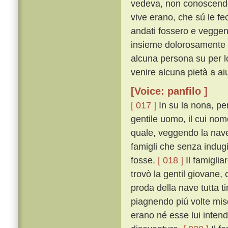
vedeva, non conoscendo 
vive erano, che sú le fe
andati fossero e veggen
insieme dolorosamente c
alcuna persona su per lo
venire alcuna pietà a aiu
[Voice: panfilo ]
[ 017 ]
In su la nona, pe
gentile uomo, il cui nom
quale, veggendo la nav
famigli che senza indugi
fosse.
[ 018 ]
Il famiglia
trovò la gentil giovane,
proda della nave tutta 
piagnendo piú volte mi
erano né esse lui intend