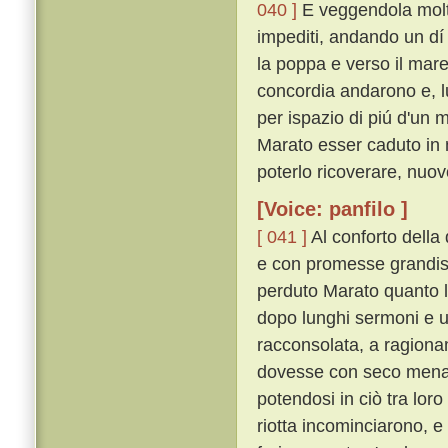
040 ]
E veggendola molto
impediti, andando un dí
la poppa e verso il mare
concordia andarono e, lu
per ispazio di piú d'un 
Marato esser caduto in 
poterlo ricoverare, nuov
[Voice: panfilo ]
[ 041 ]
Al conforto della
e con promesse grandiss
perduto Marato quanto l
dopo lunghi sermoni e un
racconsolata, a ragiona
dovesse con seco mena
potendosi in ciò tra lor
riotta incominciarono, e 