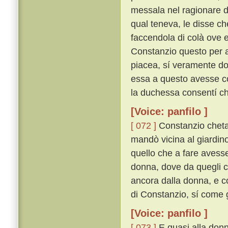
messala nel ragionare d
qual teneva, le disse che
faccendola di colà ove e
Constanzio questo per a
piacea, sí veramente do
essa a questo avesse co
la duchessa consentí che
[Voice: panfilo ]
[ 072 ]
Constanzio chetam
mandò vicina al giardin
quello che a fare avesse
donna, dove da quegli ch
ancora dalla donna, e c
di Constanzio, sí come g
[Voice: panfilo ]
[ 073 ]
E quasi alla donn