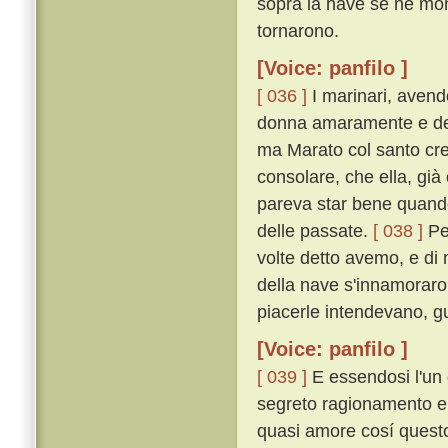
sopra la nave se ne mo
tornarono.
[Voice: panfilo ]
[ 036 ]
I marinari, avend
donna amaramente e dell
ma Marato col santo cres
consolare, che ella, già
pareva star bene quando 
delle passate.
[ 038 ]
Per
volte detto avemo, e di m
della nave s'innamoraron
piacerle intendevano, 
[Voice: panfilo ]
[ 039 ]
E essendosi l'un 
segreto ragionamento e 
quasi amore cosí quest