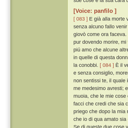
sue cose e la sua cara d
[Voice: panfilo ]
[ 083 ]
E già alla morte 
senza alcuno fallo venir
giovò come ora faceva. 
pur dovendo morire, mi v
piú amo che alcune altr
in quelle di questa don
la conobbi.
[ 084 ]
È il v
e senza consiglio, more
non sentissi te, il quale
me medesimo avresti; e p
muoia, che le mie cose e
facci che credi che sia
priego che dopo la mia 
che io di qua amato sia 
Se di queste due cose v