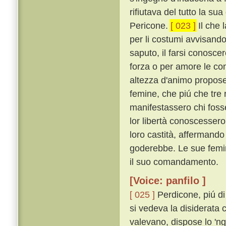
rifiutava del tutto la su
Pericone.
[ 023 ]
Il che 
per li costumi avvisando
saputo, il farsi conosc
forza o per amore le con
altezza d'animo propose 
femine, che piú che tr
manifestassero chi fosse
lor libertà conoscesser
loro castità, affermando
goderebbe. Le sue femin
il suo comandamento.
[Voice: panfilo ]
[ 025 ]
Perdicone, piú di
si vedeva la disiderata
valevano, dispose lo 'nge