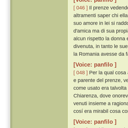
[ 046 ]
Il prenze vedendo
altramenti saper chi ell
suo amore in lei si rad
d'amica ma di sua propi
alcun rispetto la donna e
divenuta, in tanto le sue
la Romania avesse da fa
[Voice: panfilo ]
[ 048 ]
Per la qual cosa 
e parente del prenze, ve
come usato era talvolta
Chiarenza, dove onorevo
venuti insieme a ragion
cosí era mirabil cosa c
[Voice: panfilo ]