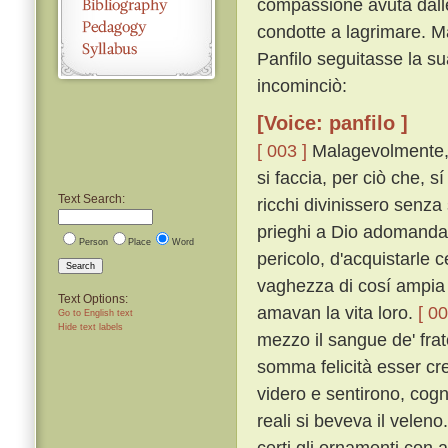
compassione avuta dalle
condotte a lagrimare. Ma
Panfilo seguitasse la su
incominciò:
[Voice: panfilo ]
[ 003 ]
Malagevolmente, p
si faccia, per ciò che, 
Text Search:
ricchi divinissero senza
prieghi a Dio adomanda
Person
Place
Word
pericolo, d'acquistarle 
Search
vaghezza di cosí ampia er
Text Options:
amavan la vita loro.
[ 00
Go to English text
Hide text labels
mezzo il sangue de' fratel
somma felicità esser cre
videro e sentirono, cog
reali si beveva il veleno
certi gli ornamenti con 