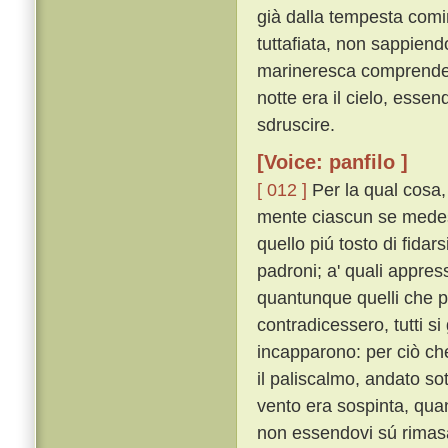
già dalla tempesta comi
tuttafiata, non sappien
marineresca comprendere
notte era il cielo, esse
sdruscire.
[Voice: panfilo ]
[ 012 ]
Per la qual cosa
mente ciascun se medesi
quello piú tosto di fidar
padroni; a' quali appress
quantunque quelli che pr
contradicessero, tutti si
incapparono: per ciò ch
il paliscalmo, andato sot
vento era sospinta, qua
non essendovi sú rimasa