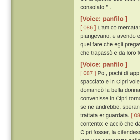
consolato ” .
[Voice: panfilo ]
[ 086 ]
L'amico mercatan
piangevano; e avendo egl
quel fare che egli prega
che trapassò e da loro f
[Voice: panfilo ]
[ 087 ]
Poi, pochi dí app
spacciato e in Cipri vol
domandò la bella donna 
convenisse in Cipri torn
se ne andrebbe, sperand
trattata eriguardata.
[ 08
contento: e acciò che da
Cipri fosser, la difende