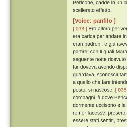
Pericone, cadde in un c
scellerato effetto.
[Voice: panfilo ]
[ 033 ]
Era allora per ven
era carica per andare i
eran padroni, e già avev
partire; con li quali Ma
seguente notte ricevuto
far doveva avendo dispost
guardava, sconosciutame
a quello che fare intende
posto, si nascose.
[ 035
compagni là dove Perico
dormente uccisono e la
romor facesse, presero;
essere stati sentiti, pr