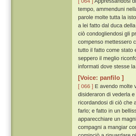
[ 064 ]
Appressandosi di 
tempo, ammenduni nella 
parole molte tutta la ist
a lei fatto dal duca del
ciò condogliendosi gli pr
compenso mettessero che
tutto il fatto come sta
seppero il meglio riconf
informati dove stesse la
[Voice: panfilo ]
[ 066 ]
E avendo molte v
disideraron di vederla e
ricordandosi di ciò che 
farlo; e fatto in un bel
apparecchiare un magnif
compagni a mangiar co
cominciò a riguardare p