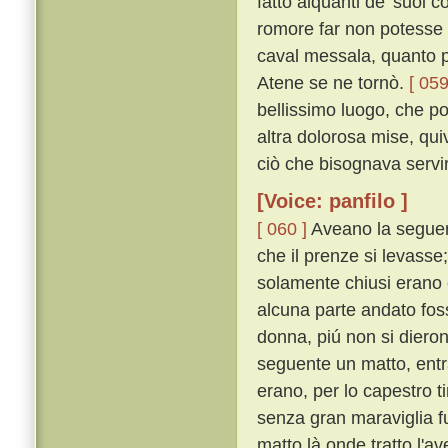
fatto alquanti de' suoi 
romore far non potesse e
caval messala, quanto pi
Atene se ne tornò.
[ 059
bellissimo luogo, che po
altra dolorosa mise, qu
ciò che bisognava servi
[Voice: panfilo ]
[ 060 ]
Aveano la seguent
che il prenze si levasse
solamente chiusi erano 
alcuna parte andato foss
donna, piú non si diero
seguente un matto, entra
erano, per lo capestro ti
senza gran maraviglia fu 
matto là onde tratto l'av