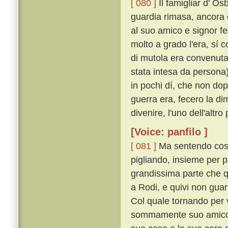
[ 080 ]
Il famigliar d' Os
guardia rimasa, ancora 
al suo amico e signor fed
molto a grado l'era, sí 
di mutola era convenuta
stata intesa da persona)
in pochi dí, che non dop
guerra era, fecero la 
divenire, l'uno dell'altr
[Voice: panfilo ]
[ 081 ]
Ma sentendo cost
pigliando, insieme per p
grandissima parte che 
a Rodi, e quivi non gua
Col quale tornando per 
sommamente suo amico, s