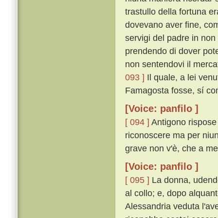
trastullo della fortuna e
dovevano aver fine, come
servigi del padre in non
prendendo di dover poter
non sentendovi il merca
093 ]
Il quale, a lei ve
Famagosta fosse, sí co
[Voice: panfilo ]
[ 094 ]
Antigono rispose 
riconoscere ma per niun
grave non v'è, che a mem
[Voice: panfilo ]
[ 095 ]
La donna, udendo 
al collo; e, dopo alquan
Alessandria veduta l'a