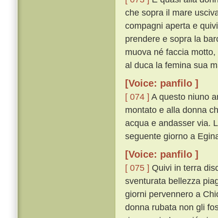
che sopra il mare usciv
compagni aperta e quivi
prendere e sopra la barca
muova né faccia motto, s
al duca la femina sua ma 
[Voice: panfilo ]
[ 074 ]
A questo niuno ar
montato e alla donna c
acqua e andasser via. L
seguente giorno a Egin
[Voice: panfilo ]
[ 075 ]
Quivi in terra di
sventurata bellezza piagn
giorni pervennero a Chio
donna rubata non gli fo