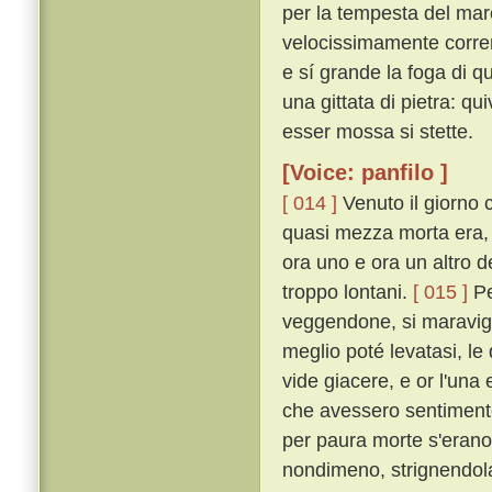
per la tempesta del mar
velocissimamente corrend
e sí grande la foga di que
una gittata di pietra: qu
esser mossa si stette.
[Voice: panfilo ]
[ 014 ]
Venuto il giorno 
quasi mezza morta era, 
ora uno e ora un altro d
troppo lontani.
[ 015 ]
Pe
veggendone, si maravig
meglio poté levatasi, le
vide giacere, e or l'una
che avessero sentimento
per paura morte s'erano
nondimeno, strignendola 