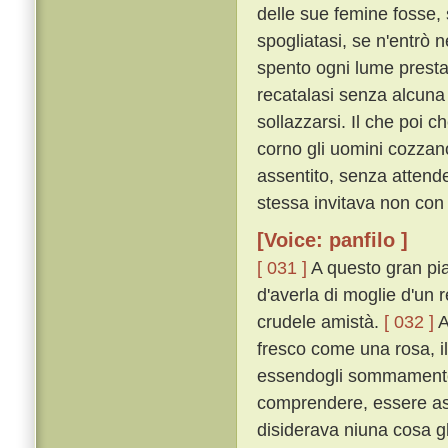
delle sue femine fosse, 
spogliatasi, se n'entrò n
spento ogni lume prestame
recatalasi senza alcuna
sollazzarsi. Il che poi 
corno gli uomini cozzan
assentito, senza attende
stessa invitava non con 
[Voice: panfilo ]
[ 031 ]
A questo gran pia
d'averla di moglie d'un r
crudele amistà.
[ 032 ]
A
fresco come una rosa, i
essendogli sommamente p
comprendere, essere ass
disiderava niuna cosa gl