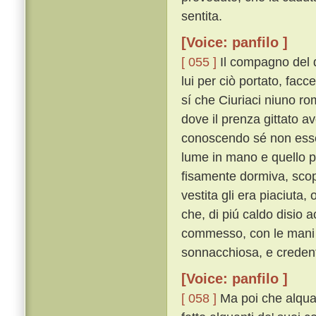
sentita.
[Voice: panfilo ]
[ 055 ]
Il compagno del 
lui per ciò portato, facce
sí che Ciuriaci niuno ro
dove il prenza gittato av
conoscendo sé non essere
lume in mano e quello po
fisamente dormiva, scop
vestita gli era piaciuta
che, di piú caldo disio 
commesso, con le mani an
sonnacchiosa, e credent
[Voice: panfilo ]
[ 058 ]
Ma poi che alquan