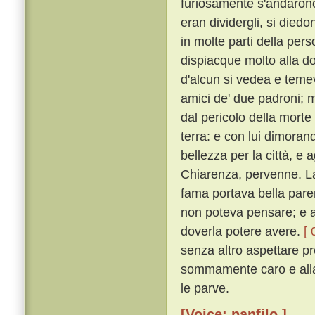
furiosamente s'andarono
eran dividergli, si diedo
in molte parti della per
dispiacque molto alla do
d'alcun si vedea e temeva
amici de' due padroni; m
dal pericolo della morte
terra: e con lui dimora
bellezza per la città, e 
Chiarenza, pervenne. Lao
fama portava bella paren
non poteva pensare; e a
doverla potere avere.
[ 
senza altro aspettare p
sommamente caro e alla 
le parve.
[Voice: panfilo ]