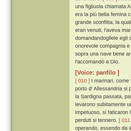
una figliuola chiamata A
era la piú bella femina 
grande sconfitta, la qua
eran venuti, l'aveva mar
domandandogliele egli di
onorevole compagnia e d'
sopra una nave bene ar
l'accomandò a Dio.
[Voice: panfilo ]
[ 010 ]
I marinari, come v
porto d' Allessandria si
la Sardigna passata, par
levarono subitamente un 
impetuoso, sí faticaron 
perduti si tennero.
[ 011 
operando, essendo da in