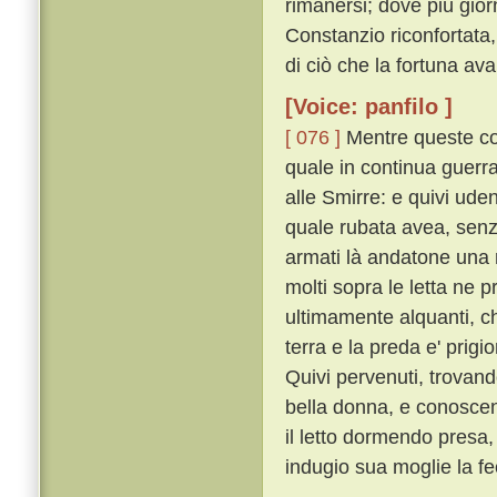
rimanersi; dove piú gior
Constanzio riconfortata,
di ciò che la fortuna ava
[Voice: panfilo ]
[ 076 ]
Mentre queste cos
quale in continua guerr
alle Smirre: e quivi ud
quale rubata avea, senz
armati là andatone una n
molti sopra le letta ne 
ultimamente alquanti, che
terra e la preda e' prigi
Quivi pervenuti, trovan
bella donna, e conoscen
il letto dormendo pres
indugio sua moglie la fe