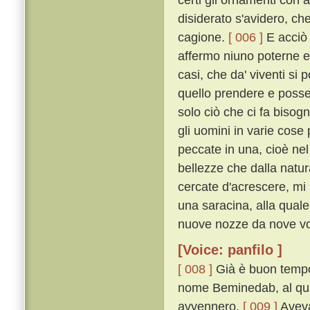
disiderato s'avidero, ch
cagione.
[ 006 ]
E acciò c
affermo niuno poterne e
casi, che da' viventi si
quello prendere e posse
solo ciò che ci fa biso
gli uomini in varie cos
peccate in una, cioè nel
bellezze che dalla natu
cercate d'acrescere, mi
una saracina, alla quale
nuove nozze da nove vo
[Voice: panfilo ]
[ 008 ]
Già è buon tempo 
nome Beminedab, al qual
avvennero.
[ 009 ]
Aveva 