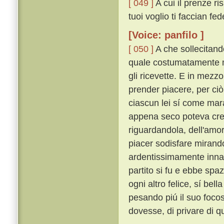
[ 049 ]
A cui il prenze ri
tuoi voglio ti faccian fede
[Voice: panfilo ]
[ 050 ]
A che sollecitando
quale costumatamente mo
gli ricevette. E in mezzo
prender piacere, per ciò
ciascun lei sí come mar
appena seco poteva cred
riguardandola, dell'amo
piacer sodisfare mirand
ardentissimamente inn
partito si fu e ebbe spa
ogni altro felice, sí bel
pesando piú il suo foco
dovesse, di privare di qu