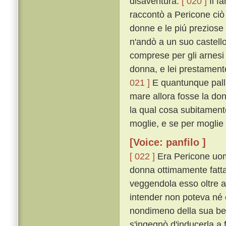
disaventura.
[ 020 ]
Il f
raccontò a Pericone ciò 
donne e le piú preziose
n'andò a un suo castello
comprese per gli arnesi
donna, e lei prestamente
021 ]
E quantunque pallid
mare allora fosse la don
la qual cosa subitamente
moglie, e se per moglie 
[Voice: panfilo ]
[ 022 ]
Era Pericone uomo
donna ottimamente fatta 
veggendola esso oltre a
intender non poteva né e
nondimeno della sua bel
s'ingegnò d'inducerla a 