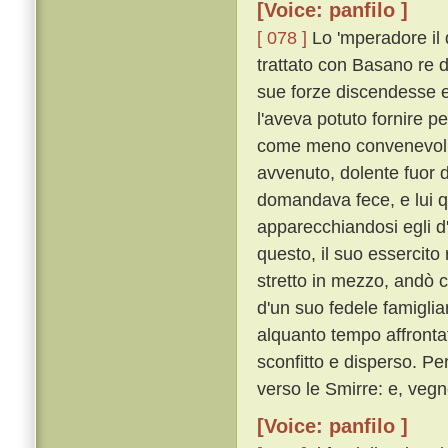
[Voice: panfilo ]
[ 078 ]
Lo 'mperadore il 
trattato con Basano re 
sue forze discendesse e 
l'aveva potuto fornire 
come meno convenevoli, 
avvenuto, dolente fuor d
domandava fece, e lui q
apparecchiandosi egli d
questo, il suo essercito
stretto in mezzo, andò c
d'un suo fedele famigli
alquanto tempo affrontat
sconfitto e disperso. P
verso le Smirre: e, vegn
[Voice: panfilo ]