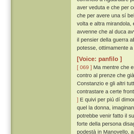
aver veduta e che per c
che per avere una sí be
volta e altra mirandola
avvenne che al duca av
il pensier della guerra 
potesse, ottimamente a
[Voice: panfilo ]
[ 069 ]
Ma mentre che es
contro al prenze che già
Constanzio e gli altri tu
contrastare a certe fron
]
E quivi per piú dí dim
quel la donna, imaginand
potrebbe venir fatto il 
forte della persona dis
podestà in Manovello, a 