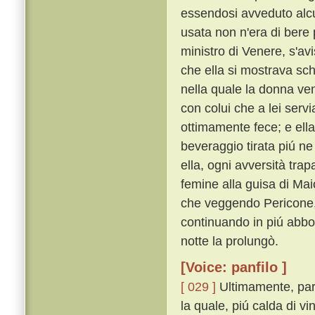
essendosi avveduto alcu
usata non n'era di bere 
ministro di Venere, s'avi
che ella si mostrava sc
nella quale la donna ven
con colui che a lei servi
ottimamente fece; e ella
beveraggio tirata piú ne
ella, ogni avversità tr
femine alla guisa di Mai
che veggendo Pericone, e
continuando in piú abbo
notte la prolungò.
[Voice: panfilo ]
[ 029 ]
Ultimamente, parti
la quale, piú calda di 