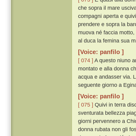
che sopra il mare usciv
compagni aperta e quivi
prendere e sopra la barca
muova né faccia motto, s
al duca la femina sua ma 
[Voice: panfilo ]
[ 074 ]
A questo niuno ar
montato e alla donna c
acqua e andasser via. L
seguente giorno a Egin
[Voice: panfilo ]
[ 075 ]
Quivi in terra di
sventurata bellezza piagn
giorni pervennero a Chio
donna rubata non gli fo