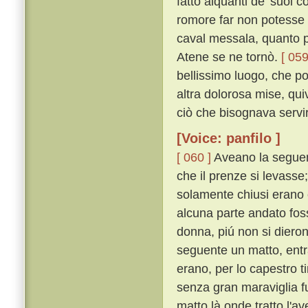
fatto alquanti de' suoi 
romore far non potesse e
caval messala, quanto pi
Atene se ne tornò.
[ 059
bellissimo luogo, che po
altra dolorosa mise, qu
ciò che bisognava servi
[Voice: panfilo ]
[ 060 ]
Aveano la seguent
che il prenze si levasse
solamente chiusi erano 
alcuna parte andato foss
donna, piú non si diero
seguente un matto, entra
erano, per lo capestro ti
senza gran maraviglia fu 
matto là onde tratto l'av