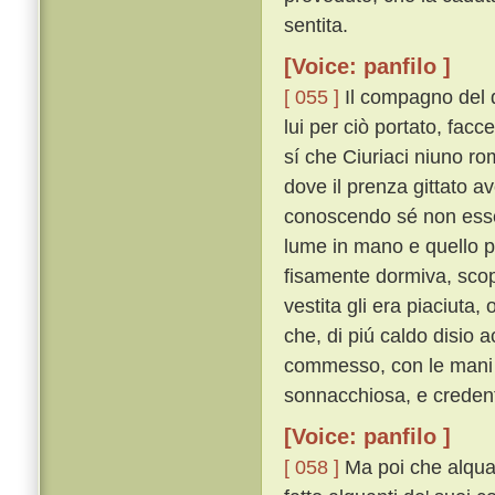
sentita.
[Voice: panfilo ]
[ 055 ]
Il compagno del 
lui per ciò portato, facce
sí che Ciuriaci niuno ro
dove il prenza gittato av
conoscendo sé non essere
lume in mano e quello po
fisamente dormiva, scop
vestita gli era piaciuta
che, di piú caldo disio 
commesso, con le mani an
sonnacchiosa, e credent
[Voice: panfilo ]
[ 058 ]
Ma poi che alquan