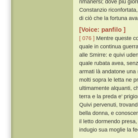
rimanersi; dove piú gior
Constanzio riconfortata,
di ciò che la fortuna ava
[Voice: panfilo ]
[ 076 ]
Mentre queste cos
quale in continua guerr
alle Smirre: e quivi ud
quale rubata avea, senz
armati là andatone una n
molti sopra le letta ne 
ultimamente alquanti, che
terra e la preda e' prigi
Quivi pervenuti, trovan
bella donna, e conoscen
il letto dormendo pres
indugio sua moglie la fe