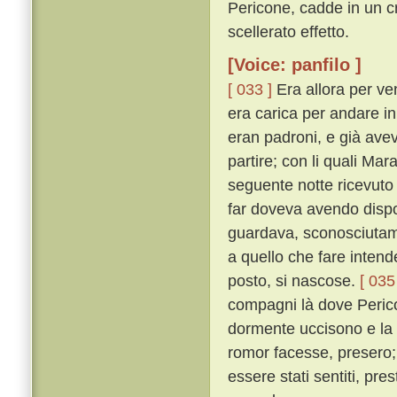
Pericone, cadde in un c
scellerato effetto.
[Voice: panfilo ]
[ 033 ]
Era allora per ven
era carica per andare i
eran padroni, e già avev
partire; con li quali Ma
seguente notte ricevuto
far doveva avendo dispost
guardava, sconosciutame
a quello che fare intende
posto, si nascose.
[ 035
compagni là dove Perico
dormente uccisono e la
romor facesse, presero;
essere stati sentiti, pr