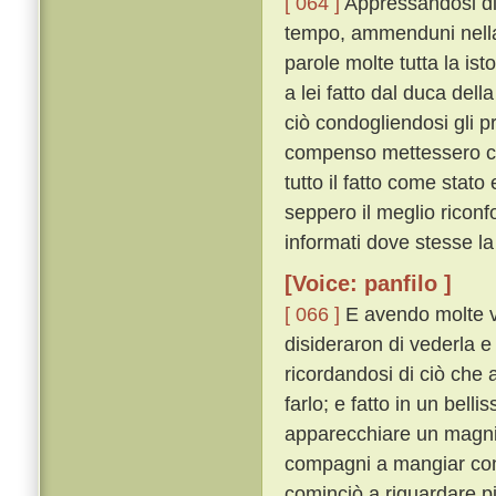
[ 064 ]
Appressandosi di 
tempo, ammenduni nella 
parole molte tutta la ist
a lei fatto dal duca del
ciò condogliendosi gli pr
compenso mettessero che
tutto il fatto come sta
seppero il meglio riconf
informati dove stesse la
[Voice: panfilo ]
[ 066 ]
E avendo molte v
disideraron di vederla e
ricordandosi di ciò che 
farlo; e fatto in un bel
apparecchiare un magnif
compagni a mangiar co
cominciò a riguardare p