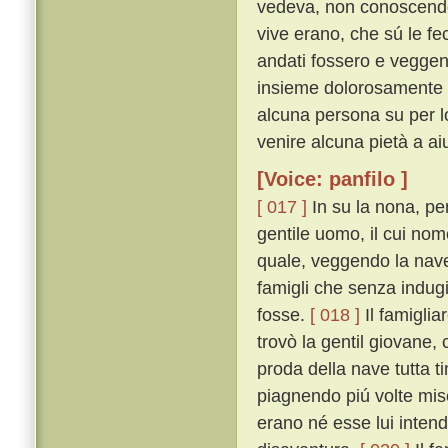
vedeva, non conoscendo 
vive erano, che sú le fe
andati fossero e veggen
insieme dolorosamente c
alcuna persona su per lo
venire alcuna pietà a aiu
[Voice: panfilo ]
[ 017 ]
In su la nona, pe
gentile uomo, il cui nom
quale, veggendo la nav
famigli che senza indugi
fosse.
[ 018 ]
Il famiglia
trovò la gentil giovane,
proda della nave tutta 
piagnendo piú volte mi
erano né esse lui intend