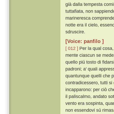
già dalla tempesta comi
tuttafiata, non sappien
marineresca comprendere
notte era il cielo, esse
sdruscire.
[Voice: panfilo ]
[ 012 ]
Per la qual cosa
mente ciascun se medesi
quello piú tosto di fidar
padroni; a' quali appress
quantunque quelli che pr
contradicessero, tutti si
incapparono: per ciò ch
il paliscalmo, andato sot
vento era sospinta, qua
non essendovi sú rimasa