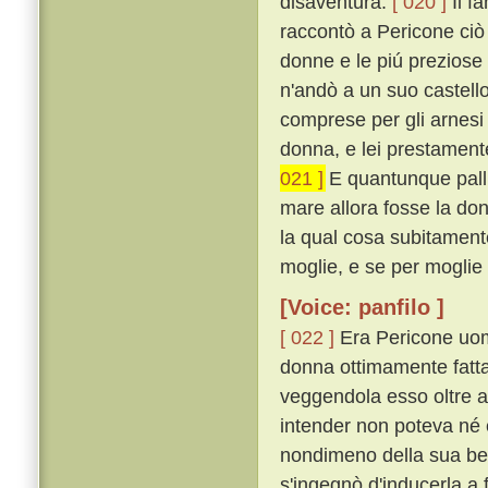
disaventura.
[ 020 ]
Il f
raccontò a Pericone ciò 
donne e le piú preziose
n'andò a un suo castello
comprese per gli arnesi
donna, e lei prestamente
021 ]
E quantunque pallid
mare allora fosse la don
la qual cosa subitamente
moglie, e se per moglie 
[Voice: panfilo ]
[ 022 ]
Era Pericone uomo
donna ottimamente fatta 
veggendola esso oltre a
intender non poteva né e
nondimeno della sua bel
s'ingegnò d'inducerla a 