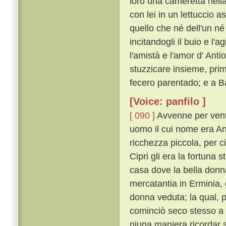
loro una cameretta nella
con lei in un lettuccio a
quello che né dell'un né 
incitandogli il buio e l'a
l'amistà e l'amor d' Anti
stuzzicare insieme, prim
fecero parentado; e a Ba
[Voice: panfilo ]
[ 090 ]
Avvenne per vent
uomo il cui nome era An
ricchezza piccola, per ci
Cipri gli era la fortuna s
casa dove la bella donn
mercatantia in Erminia, 
donna veduta; la qual, p
cominciò seco stesso a r
niuna maniera ricordar 