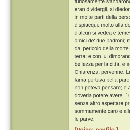
furiosamente s'andarono
eran dividergli, si diedo
in molte parti della per
dispiacque molto alla do
d'alcun si vedea e temeva
amici de' due padroni; m
dal pericolo della morte
terra: e con lui dimora
bellezza per la città, e 
Chiarenza, pervenne. Lao
fama portava bella paren
non poteva pensare; e a
doverla potere avere.
[ 
senza altro aspettare p
sommamente caro e alla 
le parve.
[Voice: panfilo ]