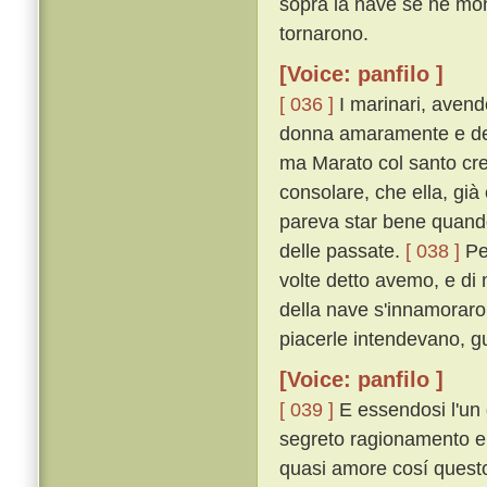
sopra la nave se ne mo
tornarono.
[Voice: panfilo ]
[ 036 ]
I marinari, avend
donna amaramente e dell
ma Marato col santo cres
consolare, che ella, già
pareva star bene quando 
delle passate.
[ 038 ]
Per
volte detto avemo, e di m
della nave s'innamoraron
piacerle intendevano, 
[Voice: panfilo ]
[ 039 ]
E essendosi l'un 
segreto ragionamento e 
quasi amore cosí quest