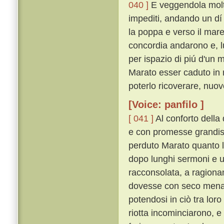
040 ]
E veggendola molto
impediti, andando un dí
la poppa e verso il mare
concordia andarono e, lu
per ispazio di piú d'un 
Marato esser caduto in 
poterlo ricoverare, nuov
[Voice: panfilo ]
[ 041 ]
Al conforto della
e con promesse grandiss
perduto Marato quanto l
dopo lunghi sermoni e un
racconsolata, a ragiona
dovesse con seco mena
potendosi in ciò tra lor
riotta incominciarono, e 