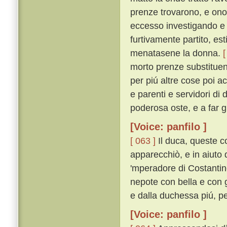
prenze trovarono, e onor
eccesso investigando e
furtivamente partito, es
menatasene la donna.
[
morto prenze substituend
per piú altre cose poi a
e parenti e servidori di
poderosa oste, e a far g
[Voice: panfilo ]
[ 063 ]
Il duca, queste c
apparecchiò, e in aiuto d
'mperadore di Costantin
nepote con bella e con 
e dalla duchessa piú, pe
[Voice: panfilo ]