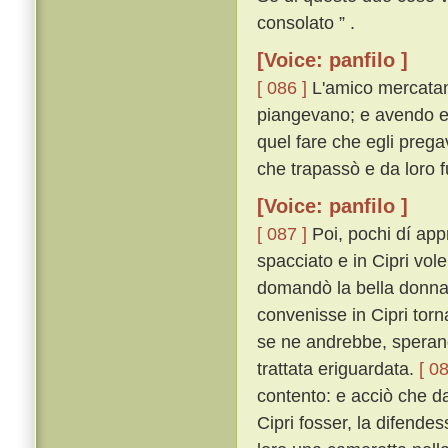
consolato ” .
[Voice: panfilo ]
[ 086 ]
L'amico mercatan
piangevano; e avendo egl
quel fare che egli prega
che trapassò e da loro f
[Voice: panfilo ]
[ 087 ]
Poi, pochi dí app
spacciato e in Cipri vol
domandò la bella donna 
convenisse in Cipri torn
se ne andrebbe, sperand
trattata eriguardata.
[ 08
contento: e acciò che da
Cipri fosser, la difende