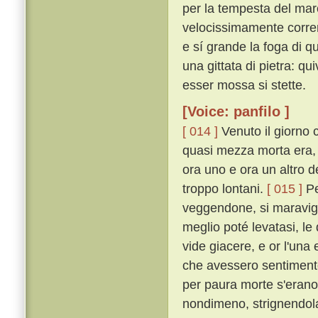
per la tempesta del mar
velocissimamente corrend
e sí grande la foga di que
una gittata di pietra: qu
esser mossa si stette.
[Voice: panfilo ]
[ 014 ]
Venuto il giorno 
quasi mezza morta era, 
ora uno e ora un altro d
troppo lontani.
[ 015 ]
Pe
veggendone, si maravig
meglio poté levatasi, le
vide giacere, e or l'una
che avessero sentimento
per paura morte s'erano
nondimeno, strignendola 