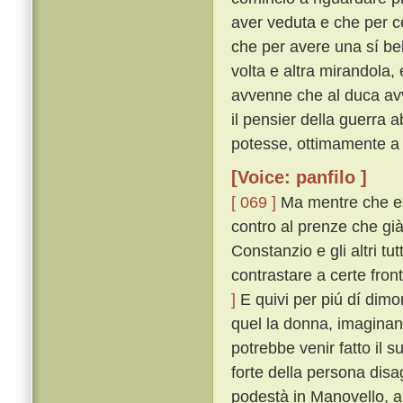
aver veduta e che per c
che per avere una sí be
volta e altra mirandola
avvenne che al duca av
il pensier della guerra 
potesse, ottimamente a
[Voice: panfilo ]
[ 069 ]
Ma mentre che es
contro al prenze che già
Constanzio e gli altri tu
contrastare a certe fron
]
E quivi per piú dí dim
quel la donna, imaginand
potrebbe venir fatto il 
forte della persona dis
podestà in Manovello, a 