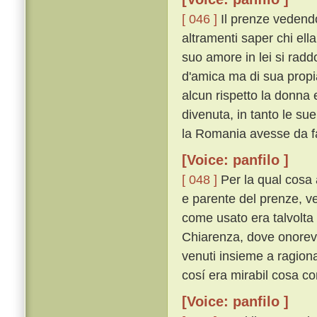
[ 046 ]
Il prenze vedendo
altramenti saper chi ell
suo amore in lei si rad
d'amica ma di sua propi
alcun rispetto la donna e
divenuta, in tanto le sue
la Romania avesse da fa
[Voice: panfilo ]
[ 048 ]
Per la qual cosa 
e parente del prenze, ve
come usato era talvolta
Chiarenza, dove onorevo
venuti insieme a ragion
cosí era mirabil cosa c
[Voice: panfilo ]