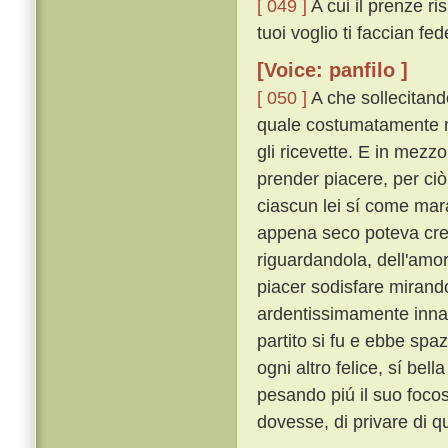
[ 049 ]
A cui il prenze ri
tuoi voglio ti faccian fede
[Voice: panfilo ]
[ 050 ]
A che sollecitando
quale costumatamente mo
gli ricevette. E in mezzo
prender piacere, per ciò
ciascun lei sí come mar
appena seco poteva cred
riguardandola, dell'amo
piacer sodisfare mirand
ardentissimamente inn
partito si fu e ebbe spa
ogni altro felice, sí bel
pesando piú il suo foco
dovesse, di privare di qu