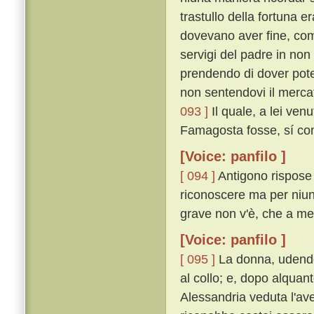
trastullo della fortuna e
dovevano aver fine, come
servigi del padre in non
prendendo di dover poter
non sentendovi il merca
093 ]
Il quale, a lei ve
Famagosta fosse, sí co
[Voice: panfilo ]
[ 094 ]
Antigono rispose 
riconoscere ma per niun
grave non v'è, che a mem
[Voice: panfilo ]
[ 095 ]
La donna, udendo 
al collo; e, dopo alquan
Alessandria veduta l'a