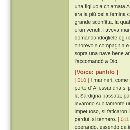
una figliuola chiamata A
era la piú bella femina 
grande sconfitta, la qua
eran venuti, l'aveva mar
domandandogliele egli di
onorevole compagnia e d'
sopra una nave bene ar
l'accomandò a Dio.
[Voice: panfilo ]
[ 010 ]
I marinari, come v
porto d' Allessandria si
la Sardigna passata, par
levarono subitamente un 
impetuoso, sí faticaron 
perduti si tennero.
[ 011 
operando, essendo da in