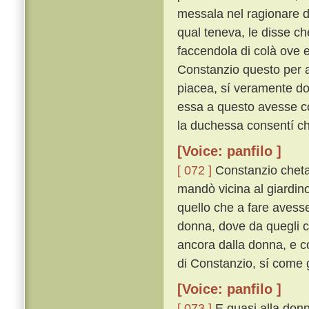
messala nel ragionare d
qual teneva, le disse che
faccendola di colà ove e
Constanzio questo per a
piacea, sí veramente do
essa a questo avesse co
la duchessa consentí che
[Voice: panfilo ]
[ 072 ]
Constanzio chetam
mandò vicina al giardin
quello che a fare avesse
donna, dove da quegli ch
ancora dalla donna, e c
di Constanzio, sí come g
[Voice: panfilo ]
[ 073 ]
E quasi alla donn