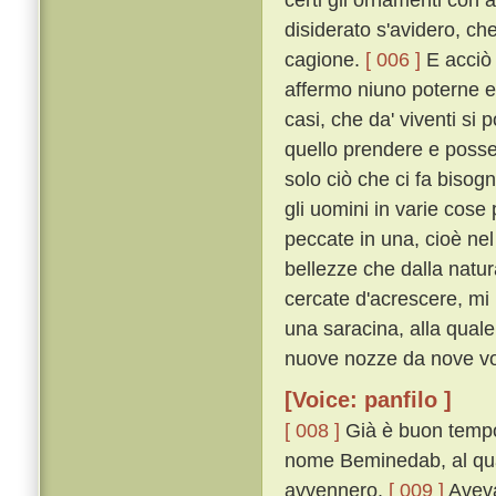
disiderato s'avidero, ch
cagione.
[ 006 ]
E acciò c
affermo niuno poterne e
casi, che da' viventi si
quello prendere e posse
solo ciò che ci fa biso
gli uomini in varie cos
peccate in una, cioè nel
bellezze che dalla natu
cercate d'acrescere, mi
una saracina, alla quale
nuove nozze da nove vo
[Voice: panfilo ]
[ 008 ]
Già è buon tempo 
nome Beminedab, al qual
avvennero.
[ 009 ]
Aveva 