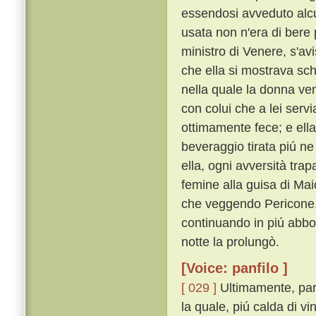
essendosi avveduto alcu
usata non n'era di bere 
ministro di Venere, s'avi
che ella si mostrava sc
nella quale la donna ven
con colui che a lei servi
ottimamente fece; e ella
beveraggio tirata piú ne
ella, ogni avversità tr
femine alla guisa di Mai
che veggendo Pericone, e
continuando in piú abbo
notte la prolungò.
[Voice: panfilo ]
[ 029 ]
Ultimamente, parti
la quale, piú calda di 