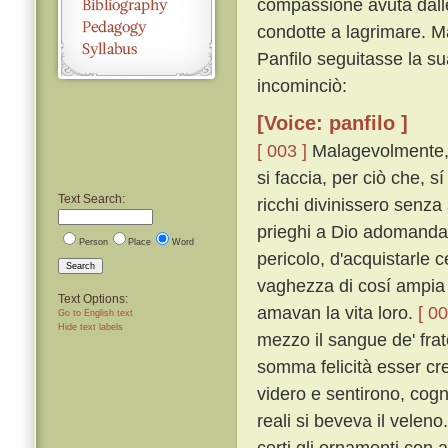
compassione avuta dalle
condotte a lagrimare. Ma
Panfilo seguitasse la su
incominciò:
[Voice: panfilo ]
[ 003 ]
Malagevolmente, p
si faccia, per ciò che, 
Text Search:
ricchi divinissero senza
prieghi a Dio adomanda
Person
Place
Word
pericolo, d'acquistarle 
Search
vaghezza di cosí ampia er
Text Options:
amavan la vita loro.
[ 00
Go to English text
Hide text labels
mezzo il sangue de' fratel
somma felicità esser cre
videro e sentirono, cog
reali si beveva il veleno
certi gli ornamenti con 