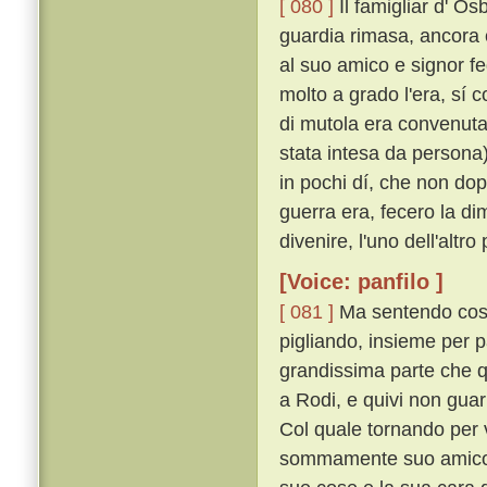
[ 080 ]
Il famigliar d' Os
guardia rimasa, ancora 
al suo amico e signor fed
molto a grado l'era, sí 
di mutola era convenuta
stata intesa da persona)
in pochi dí, che non dop
guerra era, fecero la 
divenire, l'uno dell'altr
[Voice: panfilo ]
[ 081 ]
Ma sentendo cost
pigliando, insieme per p
grandissima parte che 
a Rodi, e quivi non gua
Col quale tornando per 
sommamente suo amico, s