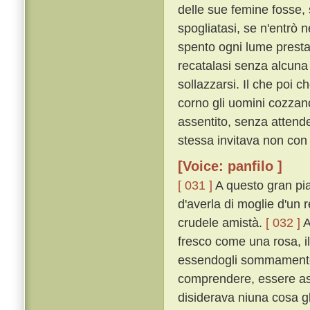
delle sue femine fosse, 
spogliatasi, se n'entrò n
spento ogni lume prestame
recatalasi senza alcuna
sollazzarsi. Il che poi 
corno gli uomini cozzan
assentito, senza attende
stessa invitava non con 
[Voice: panfilo ]
[ 031 ]
A questo gran pia
d'averla di moglie d'un r
crudele amistà.
[ 032 ]
A
fresco come una rosa, i
essendogli sommamente p
comprendere, essere ass
disiderava niuna cosa gl