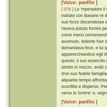
[Voice: panfilo ]
[ 078 ]
Lo 'mperadore il 
trattato con Basano re 
sue forze discendesse e 
l'aveva potuto fornire 
come meno convenevoli, 
avvenuto, dolente fuor d
domandava fece, e lui q
apparecchiandosi egli d
questo, il suo essercito
stretto in mezzo, andò c
d'un suo fedele famigli
alquanto tempo affrontat
sconfitto e disperso. P
verso le Smirre: e, vegn
[Voice: panfilo ]