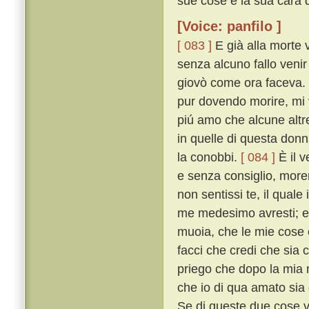
sue cose e la sua cara d
[Voice: panfilo ]
[ 083 ]
E già alla morte 
senza alcuno fallo venir
giovò come ora faceva. 
pur dovendo morire, mi v
piú amo che alcune altr
in quelle di questa don
la conobbi.
[ 084 ]
È il v
e senza consiglio, more
non sentissi te, il quale
me medesimo avresti; e p
muoia, che le mie cose e
facci che credi che sia
priego che dopo la mia 
che io di qua amato sia 
Se di queste due cose v