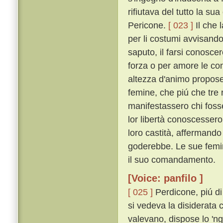
rifiutava del tutto la su
Pericone.
[ 023 ]
Il che 
per li costumi avvisando
saputo, il farsi conosc
forza o per amore le con
altezza d'animo propose 
femine, che piú che tr
manifestassero chi fosse
lor libertà conoscesser
loro castità, affermando
goderebbe. Le sue femin
il suo comandamento.
[Voice: panfilo ]
[ 025 ]
Perdicone, piú di
si vedeva la disiderata
valevano, dispose lo 'nge