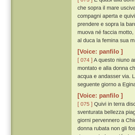
che sopra il mare usciv
compagni aperta e quivi
prendere e sopra la barca
muova né faccia motto, s
al duca la femina sua ma 
[Voice: panfilo ]
[ 074 ]
A questo niuno ar
montato e alla donna c
acqua e andasser via. L
seguente giorno a Egin
[Voice: panfilo ]
[ 075 ]
Quivi in terra di
sventurata bellezza piagn
giorni pervennero a Chio
donna rubata non gli fo