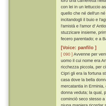
loro una cameretta nella
con lei in un lettuccio a
quello che né dell'un né 
incitandogli il buio e l'a
l'amistà e l'amor d' Anti
stuzzicare insieme, prim
fecero parentado; e a Ba
[Voice: panfilo ]
[ 090 ]
Avvenne per vent
uomo il cui nome era An
ricchezza piccola, per ci
Cipri gli era la fortuna s
casa dove la bella donn
mercatantia in Erminia, 
donna veduta; la qual, p
cominciò seco stesso a r
niuna maniera ricordar 