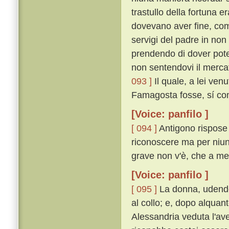
trastullo della fortuna e
dovevano aver fine, come
servigi del padre in non
prendendo di dover poter
non sentendovi il merca
093 ]
Il quale, a lei ve
Famagosta fosse, sí co
[Voice: panfilo ]
[ 094 ]
Antigono rispose 
riconoscere ma per niun
grave non v'è, che a mem
[Voice: panfilo ]
[ 095 ]
La donna, udendo 
al collo; e, dopo alquan
Alessandria veduta l'a