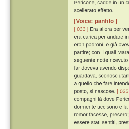
Pericone, cadde in un c
scellerato effetto.
[Voice: panfilo ]
[ 033 ]
Era allora per ven
era carica per andare i
eran padroni, e già avev
partire; con li quali Ma
seguente notte ricevuto
far doveva avendo dispost
guardava, sconosciutame
a quello che fare intende
posto, si nascose.
[ 035
compagni là dove Perico
dormente uccisono e la
romor facesse, presero;
essere stati sentiti, pr