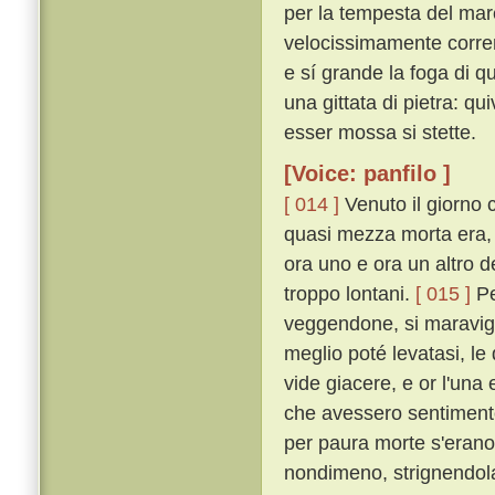
per la tempesta del mar
velocissimamente corrend
e sí grande la foga di que
una gittata di pietra: qu
esser mossa si stette.
[Voice: panfilo ]
[ 014 ]
Venuto il giorno 
quasi mezza morta era, 
ora uno e ora un altro d
troppo lontani.
[ 015 ]
Pe
veggendone, si maravig
meglio poté levatasi, le
vide giacere, e or l'una
che avessero sentimento
per paura morte s'erano
nondimeno, strignendola 