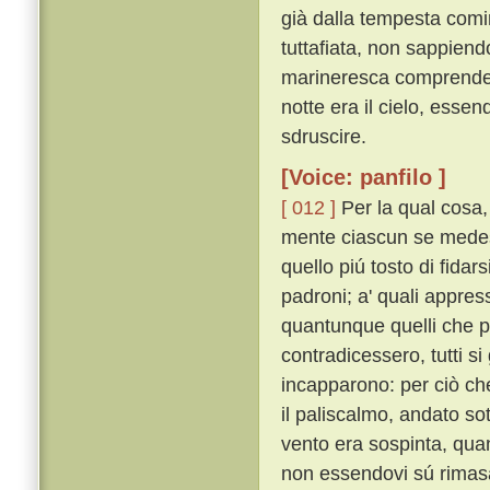
già dalla tempesta comi
tuttafiata, non sappien
marineresca comprendere
notte era il cielo, esse
sdruscire.
[Voice: panfilo ]
[ 012 ]
Per la qual cosa
mente ciascun se medesi
quello piú tosto di fidar
padroni; a' quali appress
quantunque quelli che pr
contradicessero, tutti si
incapparono: per ciò ch
il paliscalmo, andato sot
vento era sospinta, qua
non essendovi sú rimasa