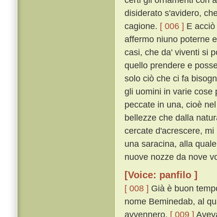
disiderato s'avidero, ch
cagione.
[ 006 ]
E acciò c
affermo niuno poterne e
casi, che da' viventi si
quello prendere e posse
solo ciò che ci fa biso
gli uomini in varie cos
peccate in una, cioè nel
bellezze che dalla natu
cercate d'acrescere, mi
una saracina, alla quale
nuove nozze da nove vo
[Voice: panfilo ]
[ 008 ]
Già è buon tempo 
nome Beminedab, al qual
avvennero.
[ 009 ]
Aveva 