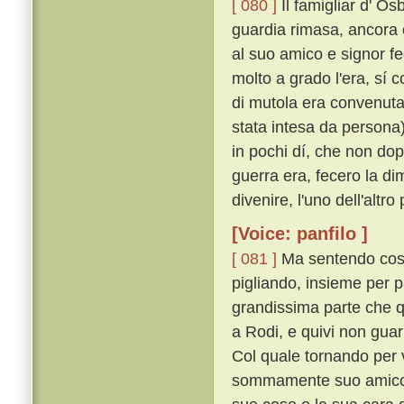
[ 080 ]
Il famigliar d' Os
guardia rimasa, ancora 
al suo amico e signor fed
molto a grado l'era, sí 
di mutola era convenuta
stata intesa da persona)
in pochi dí, che non dop
guerra era, fecero la 
divenire, l'uno dell'altr
[Voice: panfilo ]
[ 081 ]
Ma sentendo cost
pigliando, insieme per p
grandissima parte che 
a Rodi, e quivi non gua
Col quale tornando per 
sommamente suo amico, s