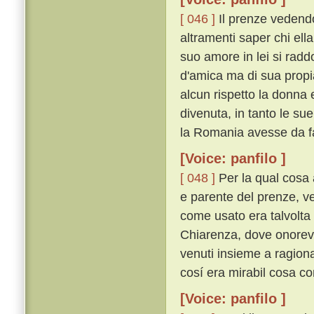
[ 046 ]
Il prenze vedendo
altramenti saper chi ell
suo amore in lei si rad
d'amica ma di sua propi
alcun rispetto la donna e
divenuta, in tanto le sue
la Romania avesse da fa
[Voice: panfilo ]
[ 048 ]
Per la qual cosa 
e parente del prenze, ve
come usato era talvolta
Chiarenza, dove onorevo
venuti insieme a ragion
cosí era mirabil cosa c
[Voice: panfilo ]