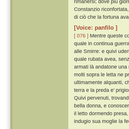
rimanersi; dove piú gior
Constanzio riconfortata,
di ciò che la fortuna ava
[Voice: panfilo ]
[ 076 ]
Mentre queste cos
quale in continua guerr
alle Smirre: e quivi ud
quale rubata avea, senz
armati là andatone una n
molti sopra le letta ne 
ultimamente alquanti, che
terra e la preda e' prigi
Quivi pervenuti, trovan
bella donna, e conoscen
il letto dormendo pres
indugio sua moglie la fe