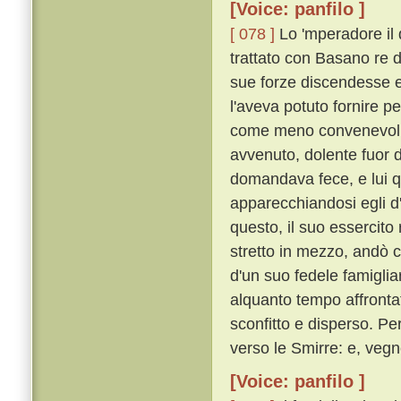
[Voice: panfilo ]
[ 078 ]
Lo 'mperadore il 
trattato con Basano re 
sue forze discendesse e 
l'aveva potuto fornire 
come meno convenevoli, 
avvenuto, dolente fuor d
domandava fece, e lui q
apparecchiandosi egli d
questo, il suo essercito
stretto in mezzo, andò c
d'un suo fedele famigli
alquanto tempo affrontat
sconfitto e disperso. P
verso le Smirre: e, vegn
[Voice: panfilo ]