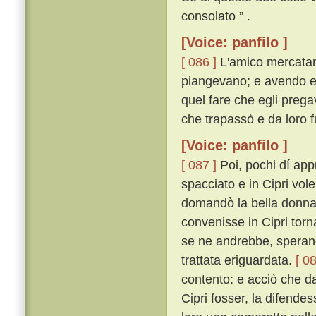
consolato ” .
[Voice: panfilo ]
[ 086 ]
L'amico mercatan
piangevano; e avendo egl
quel fare che egli prega
che trapassò e da loro f
[Voice: panfilo ]
[ 087 ]
Poi, pochi dí app
spacciato e in Cipri vol
domandò la bella donna 
convenisse in Cipri torn
se ne andrebbe, sperand
trattata eriguardata.
[ 08
contento: e acciò che da
Cipri fosser, la difende