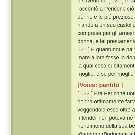
disaventura.
[ 020 ]
Il f
raccontò a Pericone ciò 
donne e le piú preziose
n'andò a un suo castello
comprese per gli arnesi
donna, e lei prestamente
021 ]
E quantunque pallid
mare allora fosse la don
la qual cosa subitamente
moglie, e se per moglie 
[Voice: panfilo ]
[ 022 ]
Era Pericone uomo
donna ottimamente fatta 
veggendola esso oltre a
intender non poteva né e
nondimeno della sua bel
s'ingegnò d'inducerla a 