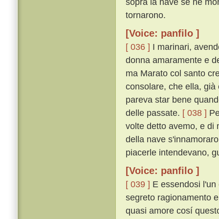
sopra la nave se ne mo
tornarono.
[Voice: panfilo ]
[ 036 ]
I marinari, avend
donna amaramente e dell
ma Marato col santo cres
consolare, che ella, già
pareva star bene quando 
delle passate.
[ 038 ]
Per
volte detto avemo, e di m
della nave s'innamoraron
piacerle intendevano, 
[Voice: panfilo ]
[ 039 ]
E essendosi l'un 
segreto ragionamento e 
quasi amore cosí quest