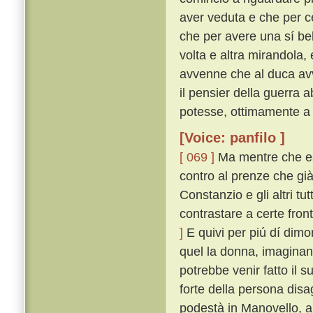
aver veduta e che per c
che per avere una sí be
volta e altra mirandola
avvenne che al duca av
il pensier della guerra 
potesse, ottimamente a
[Voice: panfilo ]
[ 069 ]
Ma mentre che es
contro al prenze che già
Constanzio e gli altri tu
contrastare a certe fron
]
E quivi per piú dí dim
quel la donna, imaginand
potrebbe venir fatto il 
forte della persona dis
podestà in Manovello, a 