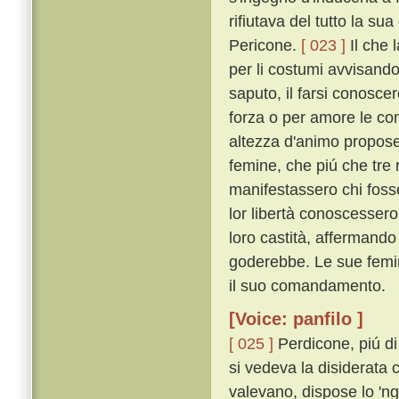
rifiutava del tutto la su
Pericone.
[ 023 ]
Il che 
per li costumi avvisando
saputo, il farsi conosc
forza o per amore le con
altezza d'animo propose 
femine, che piú che tr
manifestassero chi fosse
lor libertà conoscesser
loro castità, affermando
goderebbe. Le sue femin
il suo comandamento.
[Voice: panfilo ]
[ 025 ]
Perdicone, piú di
si vedeva la disiderata
valevano, dispose lo 'nge