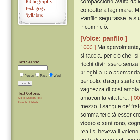
compassione avuta dalle
condotte a lagrimare. Ma
Panfilo seguitasse la su
incominciò:
[Voice: panfilo ]
[ 003 ]
Malagevolmente, p
si faccia, per ciò che, 
Text Search:
ricchi divinissero senza
prieghi a Dio adomanda
Person
Place
Word
pericolo, d'acquistarle 
Search
vaghezza di cosí ampia er
Text Options:
amavan la vita loro.
[ 00
Go to English text
Hide text labels
mezzo il sangue de' fratel
somma felicità esser cre
videro e sentirono, cog
reali si beveva il veleno
certi gli ornamenti con 