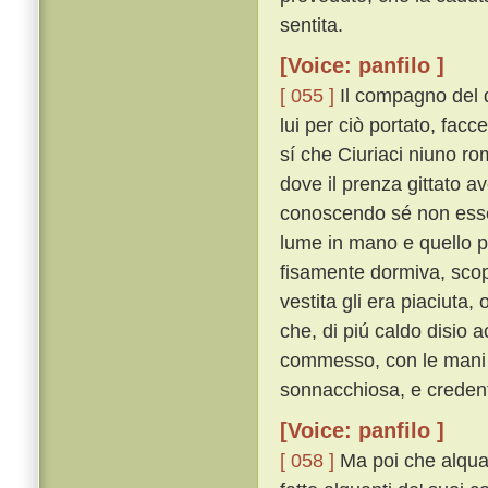
sentita.
[Voice: panfilo ]
[ 055 ]
Il compagno del 
lui per ciò portato, facce
sí che Ciuriaci niuno ro
dove il prenza gittato av
conoscendo sé non essere
lume in mano e quello po
fisamente dormiva, scop
vestita gli era piaciuta
che, di piú caldo disio 
commesso, con le mani an
sonnacchiosa, e credent
[Voice: panfilo ]
[ 058 ]
Ma poi che alquan