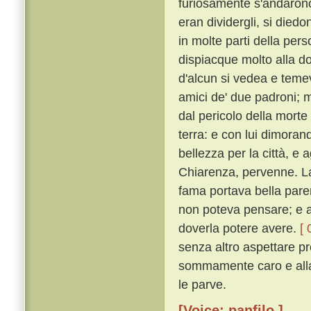
furiosamente s'andarono
eran dividergli, si diedo
in molte parti della per
dispiacque molto alla do
d'alcun si vedea e temeva
amici de' due padroni; m
dal pericolo della morte
terra: e con lui dimora
bellezza per la città, e 
Chiarenza, pervenne. Lao
fama portava bella paren
non poteva pensare; e a
doverla potere avere.
[ 
senza altro aspettare p
sommamente caro e alla 
le parve.
[Voice: panfilo ]