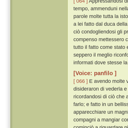
[ 064 ]
Appressandosi di 
tempo, ammenduni nella 
parole molte tutta la ist
a lei fatto dal duca del
ciò condogliendosi gli pr
compenso mettessero che
tutto il fatto come sta
seppero il meglio riconf
informati dove stesse la
[Voice: panfilo ]
[ 066 ]
E avendo molte v
disideraron di vederla e
ricordandosi di ciò che 
farlo; e fatto in un bel
apparecchiare un magnif
compagni a mangiar co
cominciò a riguardare p