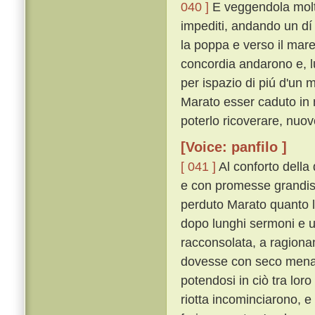
040 ]
E veggendola molto
impediti, andando un dí
la poppa e verso il mare
concordia andarono e, lu
per ispazio di piú d'un 
Marato esser caduto in 
poterlo ricoverare, nuov
[Voice: panfilo ]
[ 041 ]
Al conforto della
e con promesse grandiss
perduto Marato quanto l
dopo lunghi sermoni e un
racconsolata, a ragiona
dovesse con seco mena
potendosi in ciò tra lor
riotta incominciarono, e 