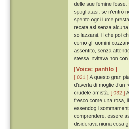
delle sue femine fosse, 
spogliatasi, se n'entrò n
spento ogni lume prestame
recatalasi senza alcuna
sollazzarsi. Il che poi 
corno gli uomini cozzan
assentito, senza attende
stessa invitava non con 
[Voice: panfilo ]
[ 031 ]
A questo gran pia
d'averla di moglie d'un r
crudele amistà.
[ 032 ]
A
fresco come una rosa, i
essendogli sommamente p
comprendere, essere ass
disiderava niuna cosa gl