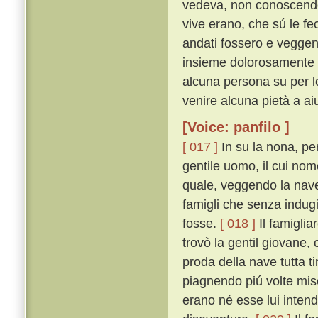
vedeva, non conoscendo 
vive erano, che sú le fe
andati fossero e veggen
insieme dolorosamente c
alcuna persona su per lo
venire alcuna pietà a aiu
[Voice: panfilo ]
[ 017 ]
In su la nona, pe
gentile uomo, il cui nom
quale, veggendo la nav
famigli che senza indugi
fosse.
[ 018 ]
Il famiglia
trovò la gentil giovane,
proda della nave tutta 
piagnendo piú volte mi
erano né esse lui intend