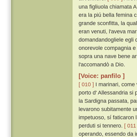
una figliuola chiamata A
era la piú bella femina 
grande sconfitta, la qua
eran venuti, l'aveva mar
domandandogliele egli di
onorevole compagnia e d'
sopra una nave bene ar
l'accomandò a Dio.
[Voice: panfilo ]
[ 010 ]
I marinari, come v
porto d' Allessandria si
la Sardigna passata, par
levarono subitamente un 
impetuoso, sí faticaron 
perduti si tennero.
[ 011 
operando, essendo da in