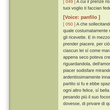
[ 049 ]
A cui il prenze ri
tuoi voglio ti faccian fede
[Voice: panfilo ]
[ 050 ]
A che sollecitando
quale costumatamente mo
gli ricevette. E in mezzo
prender piacere, per ciò
ciascun lei sí come mar
appena seco poteva cred
riguardandola, dell'amo
piacer sodisfare mirand
ardentissimamente inn
partito si fu e ebbe spa
ogni altro felice, sí bel
pesando piú il suo foco
dovesse, di privare di qu