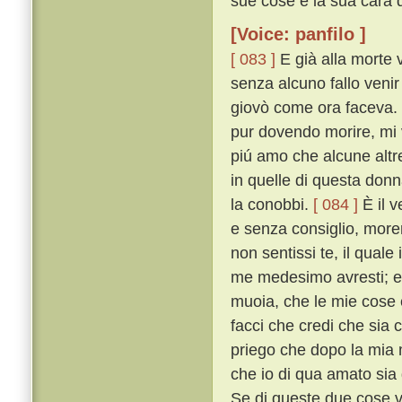
sue cose e la sua cara d
[Voice: panfilo ]
[ 083 ]
E già alla morte 
senza alcuno fallo venir
giovò come ora faceva. 
pur dovendo morire, mi v
piú amo che alcune altr
in quelle di questa don
la conobbi.
[ 084 ]
È il v
e senza consiglio, more
non sentissi te, il quale
me medesimo avresti; e p
muoia, che le mie cose e
facci che credi che sia
priego che dopo la mia 
che io di qua amato sia 
Se di queste due cose v