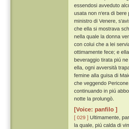
essendosi avveduto alcu
usata non n'era di bere 
ministro di Venere, s'avi
che ella si mostrava sc
nella quale la donna ven
con colui che a lei servi
ottimamente fece; e ella
beveraggio tirata piú ne
ella, ogni avversità tr
femine alla guisa di Mai
che veggendo Pericone, e
continuando in piú abbo
notte la prolungò.
[Voice: panfilo ]
[ 029 ]
Ultimamente, parti
la quale, piú calda di 