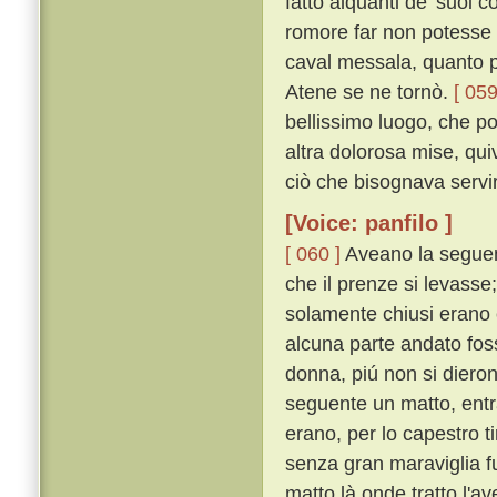
fatto alquanti de' suoi 
romore far non potesse e
caval messala, quanto pi
Atene se ne tornò.
[ 059
bellissimo luogo, che po
altra dolorosa mise, qu
ciò che bisognava servi
[Voice: panfilo ]
[ 060 ]
Aveano la seguent
che il prenze si levasse
solamente chiusi erano 
alcuna parte andato foss
donna, piú non si diero
seguente un matto, entra
erano, per lo capestro ti
senza gran maraviglia fu 
matto là onde tratto l'av