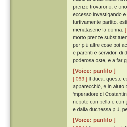
prenze trovarono, e onor
eccesso investigando e
furtivamente partito, es
menatasene la donna.
[
morto prenze substituend
per piú altre cose poi a
e parenti e servidori di
poderosa oste, e a far g
[Voice: panfilo ]
[ 063 ]
Il duca, queste c
apparecchiò, e in aiuto d
'mperadore di Costantin
nepote con bella e con 
e dalla duchessa piú, pe
[Voice: panfilo ]