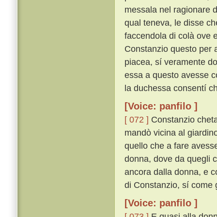
messala nel ragionare d
qual teneva, le disse che
faccendola di colà ove e
Constanzio questo per a
piacea, sí veramente do
essa a questo avesse co
la duchessa consentí che
[Voice: panfilo ]
[ 072 ]
Constanzio chetam
mandò vicina al giardin
quello che a fare avesse
donna, dove da quegli ch
ancora dalla donna, e c
di Constanzio, sí come g
[Voice: panfilo ]
[ 073 ]
E quasi alla donn