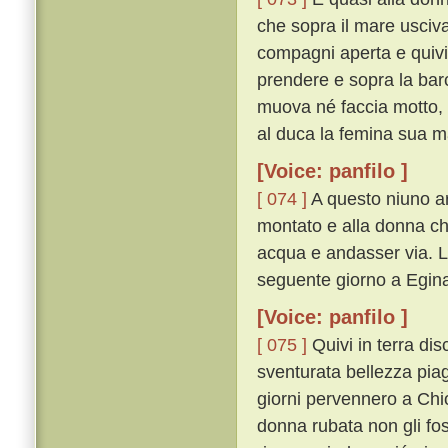
che sopra il mare usciv
compagni aperta e quivi
prendere e sopra la barca
muova né faccia motto, s
al duca la femina sua ma 
[Voice: panfilo ]
[ 074 ]
A questo niuno ar
montato e alla donna c
acqua e andasser via. L
seguente giorno a Egin
[Voice: panfilo ]
[ 075 ]
Quivi in terra di
sventurata bellezza piagn
giorni pervennero a Chio
donna rubata non gli fo