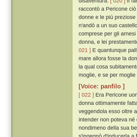
disaventura.
[ 020 ]
Il f
raccontò a Pericone ciò 
donne e le piú preziose
n'andò a un suo castello
comprese per gli arnesi
donna, e lei prestamente
021 ]
E quantunque pallid
mare allora fosse la don
la qual cosa subitamente
moglie, e se per moglie 
[Voice: panfilo ]
[ 022 ]
Era Pericone uomo
donna ottimamente fatta 
veggendola esso oltre a
intender non poteva né e
nondimeno della sua bel
s'ingegnò d'inducerla a 