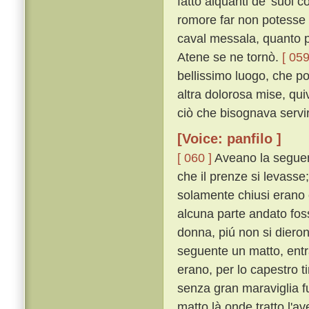
fatto alquanti de' suoi 
romore far non potesse e
caval messala, quanto pi
Atene se ne tornò.
[ 059
bellissimo luogo, che po
altra dolorosa mise, qu
ciò che bisognava servi
[Voice: panfilo ]
[ 060 ]
Aveano la seguent
che il prenze si levasse
solamente chiusi erano 
alcuna parte andato foss
donna, piú non si diero
seguente un matto, entra
erano, per lo capestro ti
senza gran maraviglia fu 
matto là onde tratto l'av