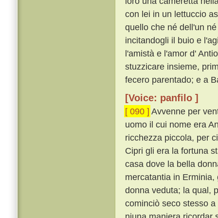
loro una cameretta nella
con lei in un lettuccio a
quello che né dell'un né 
incitandogli il buio e l'a
l'amistà e l'amor d' Anti
stuzzicare insieme, prim
fecero parentado; e a Ba
[Voice: panfilo ]
[ 090 ]
Avvenne per vent
uomo il cui nome era An
ricchezza piccola, per ci
Cipri gli era la fortuna s
casa dove la bella donn
mercatantia in Erminia, 
donna veduta; la qual, p
cominciò seco stesso a r
niuna maniera ricordar 