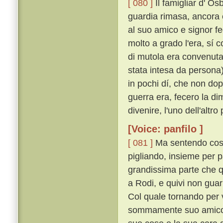
[ 080 ]
Il famigliar d' Os
guardia rimasa, ancora 
al suo amico e signor fed
molto a grado l'era, sí 
di mutola era convenuta
stata intesa da persona)
in pochi dí, che non dop
guerra era, fecero la 
divenire, l'uno dell'altr
[Voice: panfilo ]
[ 081 ]
Ma sentendo cost
pigliando, insieme per p
grandissima parte che 
a Rodi, e quivi non gua
Col quale tornando per 
sommamente suo amico, s