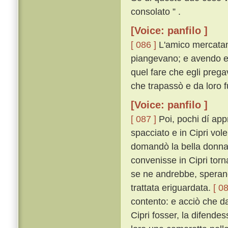
consolato ” .
[Voice: panfilo ]
[ 086 ]
L'amico mercatan
piangevano; e avendo egl
quel fare che egli prega
che trapassò e da loro f
[Voice: panfilo ]
[ 087 ]
Poi, pochi dí app
spacciato e in Cipri vol
domandò la bella donna 
convenisse in Cipri torn
se ne andrebbe, sperand
trattata eriguardata.
[ 08
contento: e acciò che da
Cipri fosser, la difende