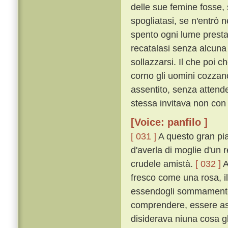
delle sue femine fosse, 
spogliatasi, se n'entrò n
spento ogni lume prestame
recatalasi senza alcuna
sollazzarsi. Il che poi 
corno gli uomini cozzan
assentito, senza attende
stessa invitava non con 
[Voice: panfilo ]
[ 031 ]
A questo gran pia
d'averla di moglie d'un r
crudele amistà.
[ 032 ]
A
fresco come una rosa, i
essendogli sommamente p
comprendere, essere ass
disiderava niuna cosa gl