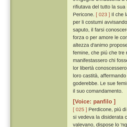
rifiutava del tutto la su
Pericone.
[ 023 ]
Il che 
per li costumi avvisando
saputo, il farsi conosc
forza o per amore le con
altezza d'animo propose 
femine, che piú che tr
manifestassero chi fosse
lor libertà conoscesser
loro castità, affermando
goderebbe. Le sue femin
il suo comandamento.
[Voice: panfilo ]
[ 025 ]
Perdicone, piú di
si vedeva la disiderata
valevano, dispose lo 'nge