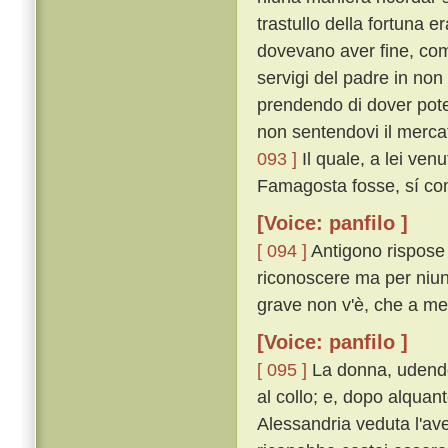
trastullo della fortuna e
dovevano aver fine, come
servigi del padre in non
prendendo di dover poter
non sentendovi il merca
093 ]
Il quale, a lei ve
Famagosta fosse, sí co
[Voice: panfilo ]
[ 094 ]
Antigono rispose 
riconoscere ma per niun
grave non v'è, che a mem
[Voice: panfilo ]
[ 095 ]
La donna, udendo 
al collo; e, dopo alquan
Alessandria veduta l'a