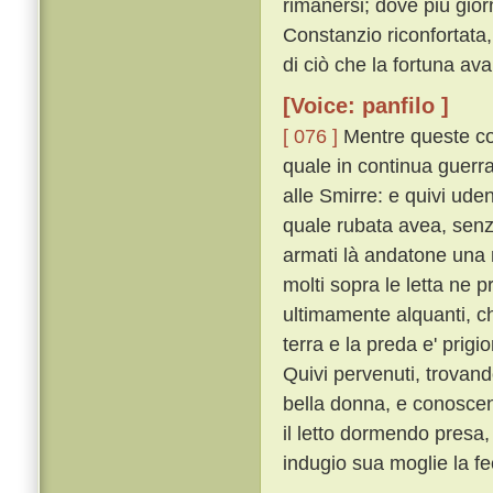
rimanersi; dove piú gior
Constanzio riconfortata,
di ciò che la fortuna ava
[Voice: panfilo ]
[ 076 ]
Mentre queste cos
quale in continua guerr
alle Smirre: e quivi ud
quale rubata avea, senz
armati là andatone una n
molti sopra le letta ne 
ultimamente alquanti, che
terra e la preda e' prigi
Quivi pervenuti, trovan
bella donna, e conoscen
il letto dormendo pres
indugio sua moglie la fe