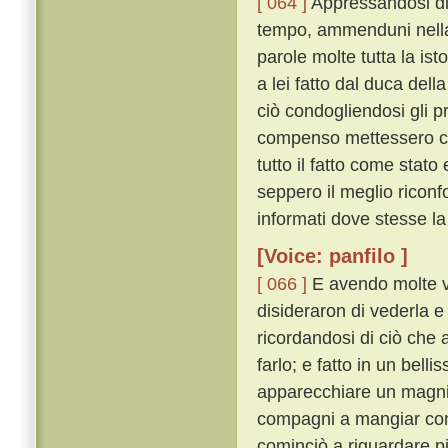
[ 064 ]
Appressandosi di 
tempo, ammenduni nella 
parole molte tutta la ist
a lei fatto dal duca del
ciò condogliendosi gli pr
compenso mettessero che
tutto il fatto come sta
seppero il meglio riconf
informati dove stesse la
[Voice: panfilo ]
[ 066 ]
E avendo molte v
disideraron di vederla e
ricordandosi di ciò che 
farlo; e fatto in un bel
apparecchiare un magnif
compagni a mangiar co
cominciò a riguardare p