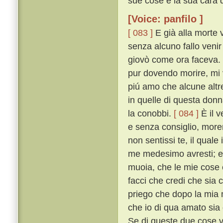
sue cose e la sua cara d
[Voice: panfilo ]
[ 083 ]
E già alla morte 
senza alcuno fallo venir
giovò come ora faceva. 
pur dovendo morire, mi v
piú amo che alcune altr
in quelle di questa don
la conobbi.
[ 084 ]
È il v
e senza consiglio, more
non sentissi te, il quale
me medesimo avresti; e p
muoia, che le mie cose e
facci che credi che sia
priego che dopo la mia 
che io di qua amato sia 
Se di queste due cose v