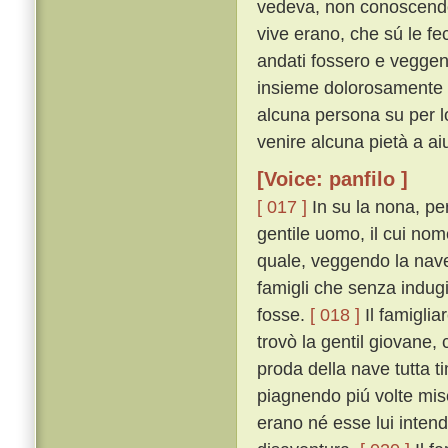
vedeva, non conoscendo 
vive erano, che sú le fe
andati fossero e veggen
insieme dolorosamente c
alcuna persona su per lo
venire alcuna pietà a aiu
[Voice: panfilo ]
[ 017 ]
In su la nona, pe
gentile uomo, il cui nom
quale, veggendo la nav
famigli che senza indugi
fosse.
[ 018 ]
Il famiglia
trovò la gentil giovane,
proda della nave tutta 
piagnendo piú volte mi
erano né esse lui intend