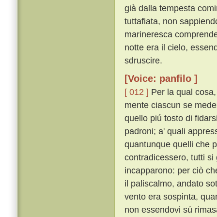
già dalla tempesta comi
tuttafiata, non sappien
marineresca comprendere
notte era il cielo, esse
sdruscire.
[Voice: panfilo ]
[ 012 ]
Per la qual cosa
mente ciascun se medesi
quello piú tosto di fidar
padroni; a' quali appress
quantunque quelli che pr
contradicessero, tutti si
incapparono: per ciò ch
il paliscalmo, andato sot
vento era sospinta, qua
non essendovi sú rimasa