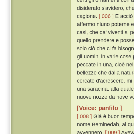
disiderato s'avidero, ch
cagione.
[ 006 ]
E acciò c
affermo niuno poterne e
casi, che da' viventi si
quello prendere e posse
solo ciò che ci fa biso
gli uomini in varie cos
peccate in una, cioè nel
bellezze che dalla natu
cercate d'acrescere, mi
una saracina, alla quale
nuove nozze da nove vo
[Voice: panfilo ]
[ 008 ]
Già è buon tempo 
nome Beminedab, al qual
avvennero.
[ 009 ]
Aveva 