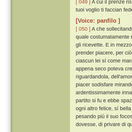
[ 049 ]
A cui il prenze ri
tuoi voglio ti faccian fede
[Voice: panfilo ]
[ 050 ]
A che sollecitando
quale costumatamente mo
gli ricevette. E in mezzo
prender piacere, per ciò
ciascun lei sí come mar
appena seco poteva cred
riguardandola, dell'amo
piacer sodisfare mirand
ardentissimamente inn
partito si fu e ebbe spa
ogni altro felice, sí bel
pesando piú il suo foco
dovesse, di privare di qu