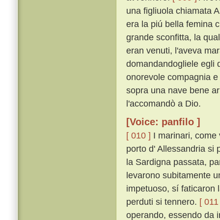
una figliuola chiamata A
era la piú bella femina 
grande sconfitta, la qua
eran venuti, l'aveva mar
domandandogliele egli di
onorevole compagnia e d'
sopra una nave bene ar
l'accomandò a Dio.
[Voice: panfilo ]
[ 010 ]
I marinari, come v
porto d' Allessandria si
la Sardigna passata, par
levarono subitamente un 
impetuoso, sí faticaron 
perduti si tennero.
[ 011 
operando, essendo da in