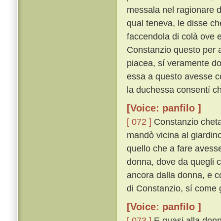
messala nel ragionare d
qual teneva, le disse che
faccendola di colà ove e
Constanzio questo per a
piacea, sí veramente do
essa a questo avesse co
la duchessa consentí che
[Voice: panfilo ]
[ 072 ]
Constanzio chetam
mandò vicina al giardin
quello che a fare avesse
donna, dove da quegli ch
ancora dalla donna, e c
di Constanzio, sí come g
[Voice: panfilo ]
[ 073 ]
E quasi alla donn