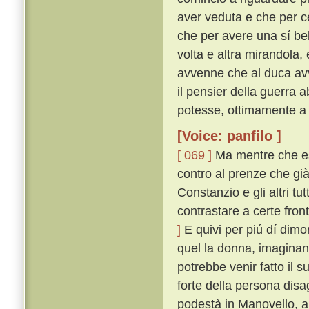
aver veduta e che per c
che per avere una sí be
volta e altra mirandola
avvenne che al duca av
il pensier della guerra 
potesse, ottimamente a
[Voice: panfilo ]
[ 069 ]
Ma mentre che es
contro al prenze che già
Constanzio e gli altri tu
contrastare a certe fron
]
E quivi per piú dí dim
quel la donna, imaginand
potrebbe venir fatto il 
forte della persona dis
podestà in Manovello, a 