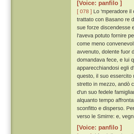
[Voice: panfilo ]
[ 078 ]
Lo 'mperadore il 
trattato con Basano re 
sue forze discendesse e 
l'aveva potuto fornire 
come meno convenevoli, 
avvenuto, dolente fuor d
domandava fece, e lui q
apparecchiandosi egli d
questo, il suo essercito
stretto in mezzo, andò c
d'un suo fedele famigli
alquanto tempo affrontat
sconfitto e disperso. P
verso le Smirre: e, vegn
[Voice: panfilo ]