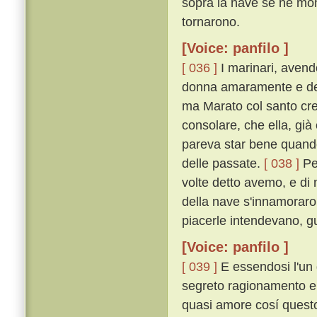
sopra la nave se ne mo
tornarono.
[Voice: panfilo ]
[ 036 ]
I marinari, avend
donna amaramente e dell
ma Marato col santo cres
consolare, che ella, già
pareva star bene quando 
delle passate.
[ 038 ]
Per
volte detto avemo, e di m
della nave s'innamoraron
piacerle intendevano, 
[Voice: panfilo ]
[ 039 ]
E essendosi l'un 
segreto ragionamento e 
quasi amore cosí quest