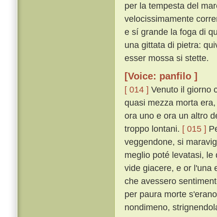
per la tempesta del mar
velocissimamente corrend
e sí grande la foga di que
una gittata di pietra: qu
esser mossa si stette.
[Voice: panfilo ]
[ 014 ]
Venuto il giorno 
quasi mezza morta era, 
ora uno e ora un altro d
troppo lontani.
[ 015 ]
Pe
veggendone, si maravig
meglio poté levatasi, le
vide giacere, e or l'una
che avessero sentimento
per paura morte s'erano
nondimeno, strignendola 