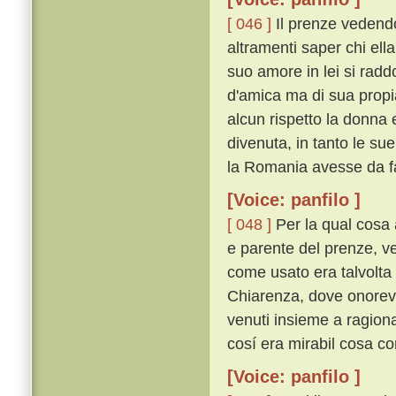
[ 046 ]
Il prenze vedendo
altramenti saper chi ell
suo amore in lei si rad
d'amica ma di sua propi
alcun rispetto la donna e
divenuta, in tanto le sue
la Romania avesse da fa
[Voice: panfilo ]
[ 048 ]
Per la qual cosa 
e parente del prenze, ve
come usato era talvolta
Chiarenza, dove onorevo
venuti insieme a ragion
cosí era mirabil cosa c
[Voice: panfilo ]