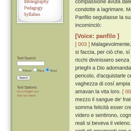
compassione avuta dalle
condotte a lagrimare. Ma
Panfilo seguitasse la su
incominciò:
[Voice: panfilo ]
[ 003 ]
Malagevolmente, p
si faccia, per ciò che, 
Text Search:
ricchi divinissero senza
prieghi a Dio adomanda
Person
Place
Word
pericolo, d'acquistarle 
Search
vaghezza di cosí ampia er
Text Options:
amavan la vita loro.
[ 00
Go to English text
Hide text labels
mezzo il sangue de' fratel
somma felicità esser cre
videro e sentirono, cog
reali si beveva il veleno
certi gli ornamenti con 