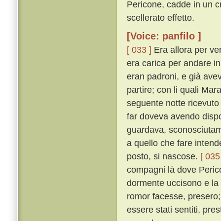
Pericone, cadde in un c
scellerato effetto.
[Voice: panfilo ]
[ 033 ]
Era allora per ven
era carica per andare i
eran padroni, e già avev
partire; con li quali Ma
seguente notte ricevuto
far doveva avendo dispost
guardava, sconosciutame
a quello che fare intende
posto, si nascose.
[ 035
compagni là dove Perico
dormente uccisono e la
romor facesse, presero;
essere stati sentiti, pr