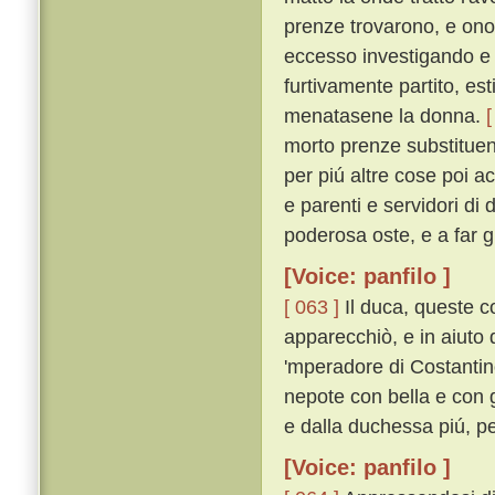
prenze trovarono, e onor
eccesso investigando e
furtivamente partito, es
menatasene la donna.
[
morto prenze substituend
per piú altre cose poi a
e parenti e servidori di
poderosa oste, e a far g
[Voice: panfilo ]
[ 063 ]
Il duca, queste c
apparecchiò, e in aiuto d
'mperadore di Costantin
nepote con bella e con 
e dalla duchessa piú, pe
[Voice: panfilo ]