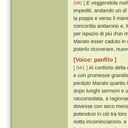
040 ]
E veggendola molto
impediti, andando un dí
la poppa e verso il mare
concordia andarono e, lu
per ispazio di piú d'un 
Marato esser caduto in 
poterlo ricoverare, nuov
[Voice: panfilo ]
[ 041 ]
Al conforto della
e con promesse grandiss
perduto Marato quanto l
dopo lunghi sermoni e un
racconsolata, a ragiona
dovesse con seco mena
potendosi in ciò tra lor
riotta incominciarono, e 