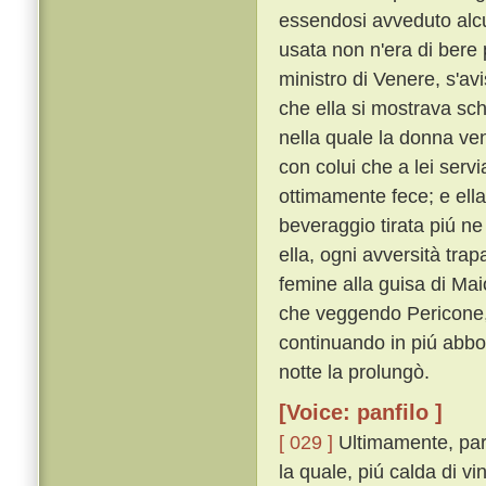
essendosi avveduto alcu
usata non n'era di bere 
ministro di Venere, s'avi
che ella si mostrava sc
nella quale la donna ven
con colui che a lei servi
ottimamente fece; e ella
beveraggio tirata piú ne
ella, ogni avversità tr
femine alla guisa di Mai
che veggendo Pericone, e
continuando in piú abbo
notte la prolungò.
[Voice: panfilo ]
[ 029 ]
Ultimamente, parti
la quale, piú calda di 