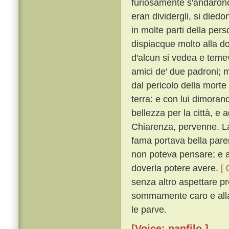
furiosamente s'andarono
eran dividergli, si diedo
in molte parti della per
dispiacque molto alla do
d'alcun si vedea e temeva
amici de' due padroni; m
dal pericolo della morte
terra: e con lui dimora
bellezza per la città, e 
Chiarenza, pervenne. Lao
fama portava bella paren
non poteva pensare; e a
doverla potere avere.
[ 
senza altro aspettare p
sommamente caro e alla 
le parve.
[Voice: panfilo ]