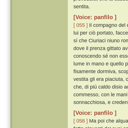
sentita.
[Voice: panfilo ]
[ 055 ]
Il compagno del 
lui per ciò portato, facce
sí che Ciuriaci niuno ro
dove il prenza gittato av
conoscendo sé non essere
lume in mano e quello po
fisamente dormiva, scop
vestita gli era piaciuta
che, di piú caldo disio 
commesso, con le mani an
sonnacchiosa, e credent
[Voice: panfilo ]
[ 058 ]
Ma poi che alquan