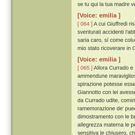
se tu qui la tua madre v
[Voice: emilia ]
[ 064 ]
A cui Giuffredi ri
sventurati accidenti l'
saria caro, sí come colu
mio stato ricoverare in Ci
[Voice: emilia ]
[ 065 ]
Allora Currado e l
ammendune maravigliosa
spirazione potesse esse
Giannotto con lei avess
da Currado udite, cominc
ramemorazione de' pueril
dimostramento con le bra
allegrezza materna le pe
sensitiva le chiusero, c