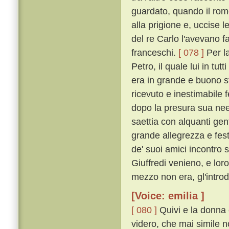
guardato, quando il romor
alla prigione e, uccise l
del re Carlo l'avevano fa
franceschi.
[ 078 ]
Per l
Petro, il quale lui in tu
era in grande e buono 
ricevuto e inestimabile f
dopo la presura sua nee
saettia con alquanti gen
grande allegrezza e fes
de' suoi amici incontro 
Giuffredi venieno, e loro
mezzo non era, gl'intro
[Voice: emilia ]
[ 080 ]
Quivi e la donna e 
videro, che mai simile n