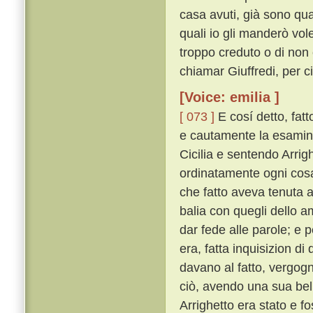
casa avuti, già sono qua
quali io gli manderò vole
troppo creduto o di non c
chiamar Giuffredi, per c
[Voice: emilia ]
[ 073 ]
E cosí detto, fatt
e cautamente la esaminò 
Cicilia e sentendo Arrig
ordinatamente ogni cosa 
che fatto aveva tenuta 
balia con quegli dello 
dar fede alle parole; e
era, fatta inquisizion d
davano al fatto, vergogn
ciò, avendo una sua bella
Arrighetto era stato e f