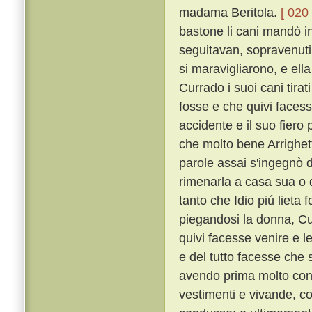
madama Beritola.
[ 020 
bastone li cani mandò in
seguitavan, sopravenuti
si maravigliarono, e ella
Currado i suoi cani tirat
fosse e che quivi faces
accidente e il suo fier
che molto bene Arrighe
parole assai s'ingegnò d
rimenarla a casa sua o d
tanto che Idio piú lieta
piegandosi la donna, Cu
quivi facesse venire e le
e del tutto facesse che
avendo prima molto con m
vestimenti e vivande, c