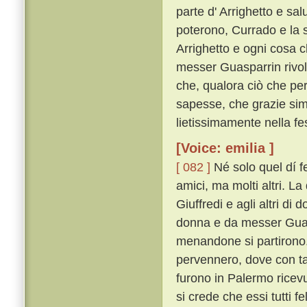
parte d' Arrighetto e sa
poterono, Currado e la su
Arrighetto e ogni cosa c
messer Guasparrin rivolti
che, qualora ciò che per 
sapesse, che grazie sim
lietissimamente nella fe
[Voice: emilia ]
[ 082 ]
Né solo quel dí fe
amici, ma molti altri. L
Giuffredi e agli altri di
donna e da messer Guasp
menandone si partirono
pervennero, dove con tant
furono in Palermo ricev
si crede che essi tutti 