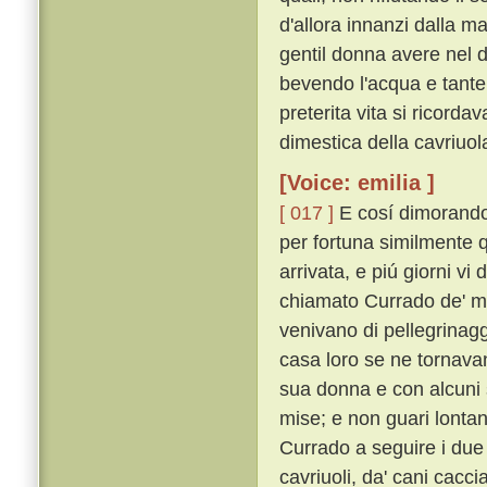
d'allora innanzi dalla m
gentil donna avere nel 
bevendo l'acqua e tante 
preterita vita si ricorda
dimestica della cavriuola
[Voice: emilia ]
[ 017 ]
E cosí dimorando 
per fortuna similmente q
arrivata, e piú giorni vi
chiamato Currado de' m
venivano di pellegrinaggi
casa loro se ne tornav
sua donna e con alcuni su
mise; e non guari lonta
Currado a seguire i due c
cavriuoli, da' cani cacci