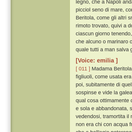
legno, che a Napoli anda
picciol seno di mare, co
Beritola, come gli altri 
rimoto trovato, quivi a 
ciascun giorno tenendo,
che alcuno o marinaro o 
quale tutti a man salva 
[Voice: emilia ]
[ 011 ]
Madama Beritola, f
figliuoli, come usata era
poi, subitamente di quel
sospinse e vide la galea,
qual cosa ottimamente co
e sola e abbandonata, s
vedendosi, tramortita il 
non era chi con acqua f