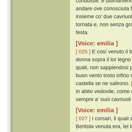
condusse: e ultimamente
andare ove conosciuta f
insieme co' due cavriuol
tornata e, non senza gra
festa.
[Voice: emilia ]
[ 025 ]
E cosí venuto il
donna sopra il lor legno 
quali, non sappiendosi p
buon vento tosto infino 
castella se ne salirono.
in abito vedovile, come
sempre a' suoi cavriuol
[Voice: emilia ]
[ 027 ]
I corsari, li qua
Beritola venuta era, lei 