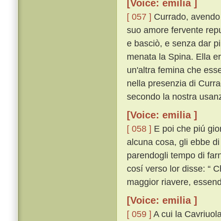
[Voice: emilia ]
[ 057 ]
Currado, avendo co
suo amore fervente reput
e basciò, e senza dar p
menata la Spina. Ella er
un'altra femina che esse
nella presenzia di Curr
secondo la nostra usan
[Voice: emilia ]
[ 058 ]
E poi che piú gior
alcuna cosa, gli ebbe di 
parendogli tempo di farn
cosí verso lor disse: “ C
maggior riavere, essendo
[Voice: emilia ]
[ 059 ]
A cui la Cavriuola 