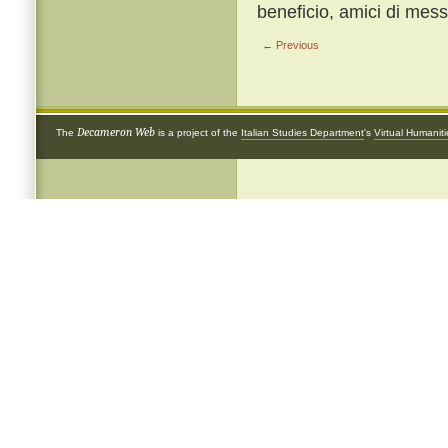
beneficio, amici di me
← Previous
Decameron Web
The
is a project of the
Italian Studies Department
's
Virtual Humanit