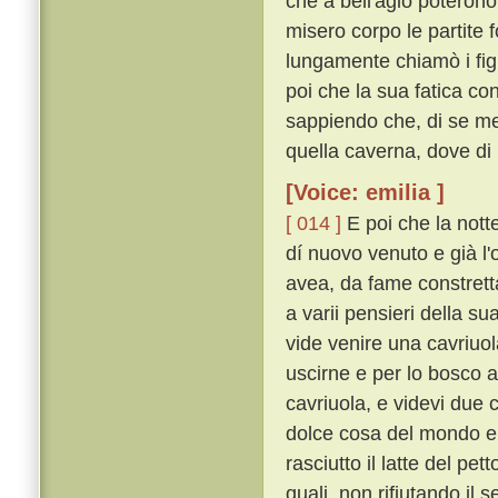
che a bell'agio poterono
misero corpo le partite 
lungamente chiamò i fig
poi che la sua fatica c
sappiendo che, di se med
quella caverna, dove di p
[Voice: emilia ]
[ 014 ]
E poi che la nott
dí nuovo venuto e già l'
avea, da fame constrett
a varii pensieri della su
vide venire una cavriuol
uscirne e per lo bosco a
cavriuola, e videvi due c
dolce cosa del mondo e 
rasciutto il latte del pe
quali, non rifiutando il