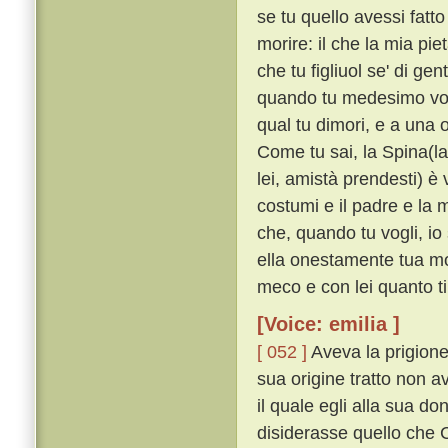
se tu quello avessi fatt
morire: il che la mia pi
che tu figliuol se' di ge
quando tu medesimo vogli,
qual tu dimori, e a una o
Come tu sai, la Spina(l
lei, amistà prendesti) è
costumi e il padre e la m
che, quando tu vogli, io
ella onestamente tua mog
meco e con lei quanto ti
[Voice: emilia ]
[ 052 ]
Aveva la prigione
sua origine tratto non a
il quale egli alla sua d
disiderasse quello che C