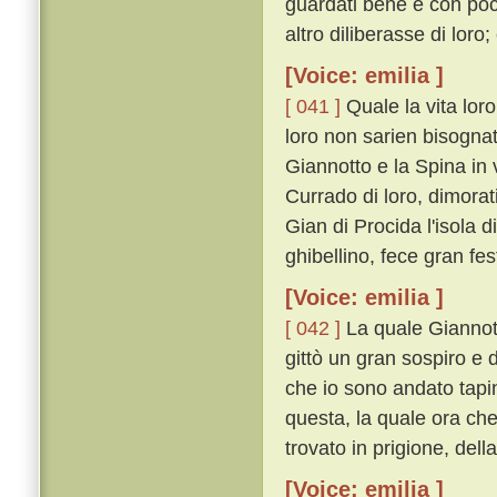
guardati bene e con poco
altro diliberasse di loro; 
[Voice: emilia ]
[ 041 ]
Quale la vita loro
loro non sarien bisogna
Giannotto e la Spina in 
Currado di loro, dimorat
Gian di Procida l'isola d
ghibellino, fece gran fes
[Voice: emilia ]
[ 042 ]
La quale Giannott
gittò un gran sospiro e 
che io sono andato tapi
questa, la quale ora che
trovato in prigione, del
[Voice: emilia ]