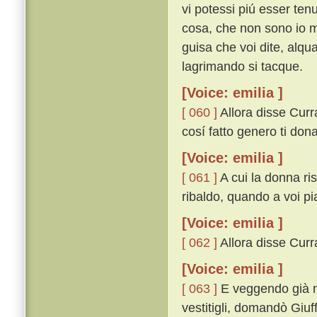
vi potessi piú esser ten
cosa, che non sono io 
guisa che voi dite, alqu
lagrimando si tacque.
[Voice: emilia ]
[ 060 ]
Allora disse Curr
cosí fatto genero ti dona
[Voice: emilia ]
[ 061 ]
A cui la donna ri
ribaldo, quando a voi pi
[Voice: emilia ]
[ 062 ]
Allora disse Currad
[Voice: emilia ]
[ 063 ]
E veggendo già ne
vestitigli, domandò Giuff