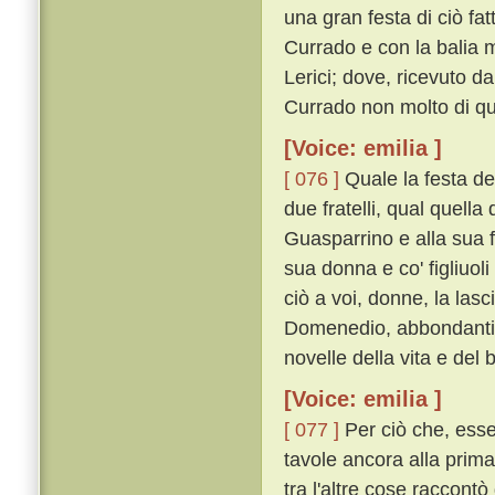
una gran festa di ciò fat
Currado e con la balia 
Lerici; dove, ricevuto d
Currado non molto di qu
[Voice: emilia ]
[ 076 ]
Quale la festa del
due fratelli, qual quella d
Guasparrino e alla sua fi
sua donna e co' figliuol
ciò a voi, donne, la las
Domenedio, abbondantis
novelle della vita e del
[Voice: emilia ]
[ 077 ]
Per ciò che, essen
tavole ancora alla prima
tra l'altre cose raccontò