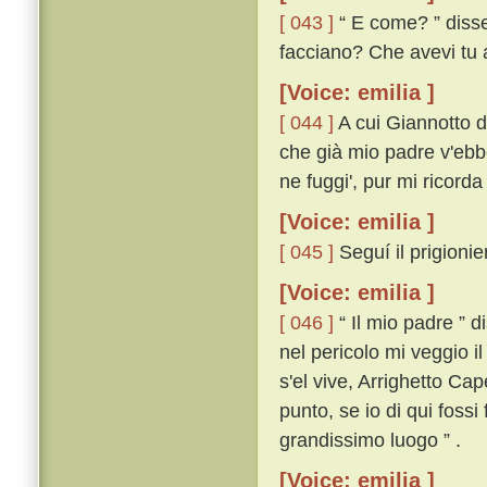
[ 043 ]
“ E come? ” disse 
facciano? Che avevi tu a 
[Voice: emilia ]
[ 044 ]
A cui Giannotto di
che già mio padre v'ebbe
ne fuggi', pur mi ricorda
[Voice: emilia ]
[ 045 ]
Seguí il prigionie
[Voice: emilia ]
[ 046 ]
“ Il mio padre ” 
nel pericolo mi veggio i
s'el vive, Arrighetto Ca
punto, se io di qui fossi
grandissimo luogo ” .
[Voice: emilia ]