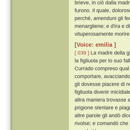
brieve, in ciò dalla ma
furono. Il quale, dolor
perché, amenduni gli fece
menargliene; e d'ira e d
vituperosamente morire
[Voice: emilia ]
[ 039 ]
La madre della g
la figliuola per lo suo f
Currado compreso qual f
comportare, avacciandos
gli dovesse piacere di n
figliuola divenir micidia
altra maniera trovasse a 
prigione stentare e pi
altre parole gli andò di
rivolse; e comandò che i