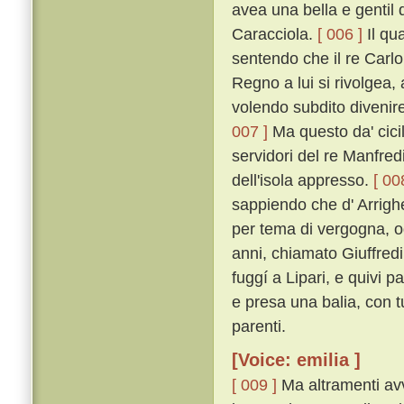
avea una bella e genti
Caracciola.
[ 006 ]
Il qua
sentendo che il re Carlo
Regno a lui si rivolgea, 
volendo subdito divenir
007 ]
Ma questo da' cicil
servidori del re Manfred
dell'isola appresso.
[ 00
sappiendo che d' Arrigh
per tema di vergogna, og
anni, chiamato Giuffred
fuggí a Lipari, e quivi p
e presa una balia, con t
parenti.
[Voice: emilia ]
[ 009 ]
Ma altramenti avve