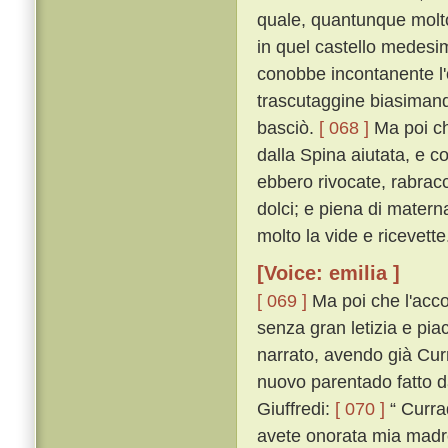
quale, quantunque molto 
in quel castello medesi
conobbe incontanente l'
trascutaggine biasimand
basciò.
[ 068 ]
Ma poi ch
dalla Spina aiutata, e co
ebbero rivocate, rabracc
dolci; e piena di materna
molto la vide e ricevette
[Voice: emilia ]
[ 069 ]
Ma poi che l'accog
senza gran letizia e piac
narrato, avendo già Curra
nuovo parentado fatto da
Giuffredi:
[ 070 ]
“ Curra
avete onorata mia madre