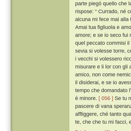
parte piegò quello che l
rispose: “ Currado, né cu
alcuna mi fece mai alla 
Amai tua figliuola e am
amore; e se io seco fui
quel peccato commisi il
sevia si volesse torre, 
i vecchi si volessero rico
misurare e li lor con gli
amico, non come nemico
il disiderai, e se io av
tempo che domandato l'a
è minore.
[ 056 ]
Se tu n
pascere di vana speranza
affliggere, ché tanto q
te, che che tu mi facci, e