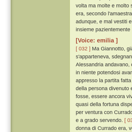
volta ma molte e molto s
era, secondo l'amaestra
adunque, e mal vestiti e 
insieme pazientemente 
[Voice: emilia ]
[ 032 ]
Ma Giannotto, già
s'apparteneva, sdegnando
Alessandria andavano, da
in niente potendosi ava
appresso la partita fat
della persona divenuto e
fosse, essere ancora viv
quasi della fortuna dis
per ventura con Currado
e a grado servendo.
[ 0
donna di Currado era, ve