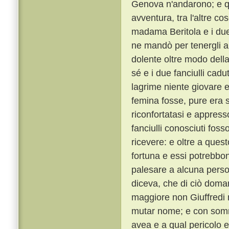
Genova n'andarono; e qui
avventura, tra l'altre c
madama Beritola e i due f
ne mandò per tenergli a 
dolente oltre modo della
sé e i due fanciulli ca
lagrime niente giovare 
femina fosse, pure era 
riconfortatasi e appres
fanciulli conosciuti fo
ricevere: e oltre a que
fortuna e essi potrebbon
palesare a alcuna person
diceva, che di ciò doman
maggiore non Giuffredi 
mutar nome; e con somma
avea e a qual pericolo 