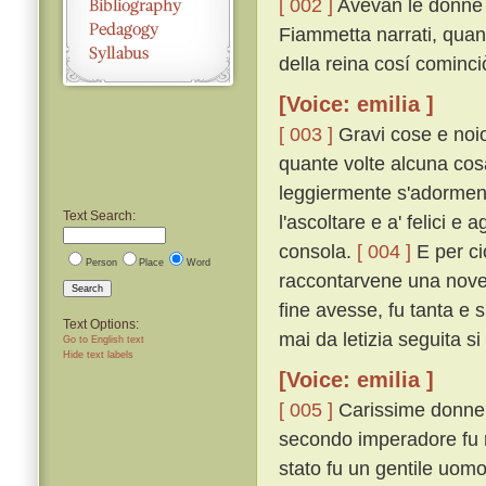
[ 002 ]
Avevan le donne p
Fiammetta narrati, quan
della reina cosí cominci
[Voice: emilia ]
[ 003 ]
Gravi cose e noio
quante volte alcuna cosa
leggiermente s'adorment
Text Search:
l'ascoltare e a' felici e 
consola.
[ 004 ]
E per ci
Person
Place
Word
raccontarvene una novel
Search
fine avesse, fu tanta e 
Text Options:
mai da letizia seguita si
Go to English text
Hide text labels
[Voice: emilia ]
[ 005 ]
Carissime donne,
secondo imperadore fu re
stato fu un gentile uomo