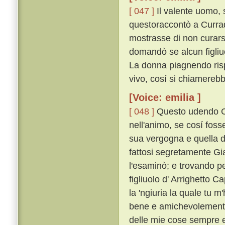
[ 047 ]
Il valente uomo, 
questoraccontò a Currad
mostrasse di non curar
domandò se alcun figliu
La donna piagnendo risp
vivo, cosí si chiamerebb
[Voice: emilia ]
[ 048 ]
Questo udendo Cu
nell'animo, se cosí foss
sua vergogna e quella de
fattosi segretamente Gi
l'esaminò; e trovando pe
figliuolo d' Arrighetto C
la 'ngiuria la quale tu m'
bene e amichevolemente,
delle mie cose sempre e 