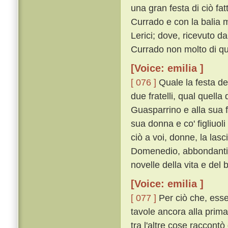
una gran festa di ciò fat
Currado e con la balia 
Lerici; dove, ricevuto d
Currado non molto di qu
[Voice: emilia ]
[ 076 ]
Quale la festa del
due fratelli, qual quella d
Guasparrino e alla sua fi
sua donna e co' figliuol
ciò a voi, donne, la las
Domenedio, abbondantis
novelle della vita e del
[Voice: emilia ]
[ 077 ]
Per ciò che, essen
tavole ancora alla prima
tra l'altre cose raccontò