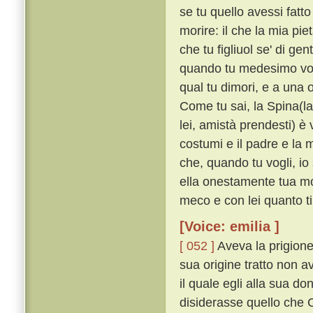
se tu quello avessi fatt
morire: il che la mia pi
che tu figliuol se' di ge
quando tu medesimo vogli,
qual tu dimori, e a una o
Come tu sai, la Spina(l
lei, amistà prendesti) è
costumi e il padre e la m
che, quando tu vogli, io
ella onestamente tua mog
meco e con lei quanto ti
[Voice: emilia ]
[ 052 ]
Aveva la prigione
sua origine tratto non a
il quale egli alla sua d
disiderasse quello che C