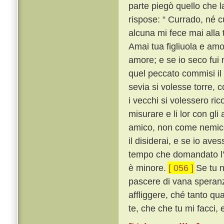
parte piegò quello che l
rispose: “ Currado, né cu
alcuna mi fece mai alla 
Amai tua figliuola e am
amore; e se io seco fui
quel peccato commisi il
sevia si volesse torre, 
i vecchi si volessero rico
misurare e li lor con gli
amico, non come nemico
il disiderai, e se io av
tempo che domandato l'a
è minore.
[ 056 ]
Se tu n
pascere di vana speranza
affliggere, ché tanto q
te, che che tu mi facci, e