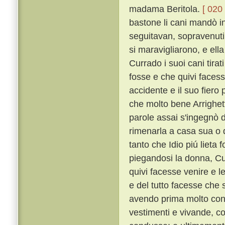
madama Beritola.
[ 020 
bastone li cani mandò in
seguitavan, sopravenuti
si maravigliarono, e ella
Currado i suoi cani tirat
fosse e che quivi faces
accidente e il suo fier
che molto bene Arrighe
parole assai s'ingegnò d
rimenarla a casa sua o d
tanto che Idio piú lieta
piegandosi la donna, Cu
quivi facesse venire e le
e del tutto facesse che
avendo prima molto con m
vestimenti e vivande, c