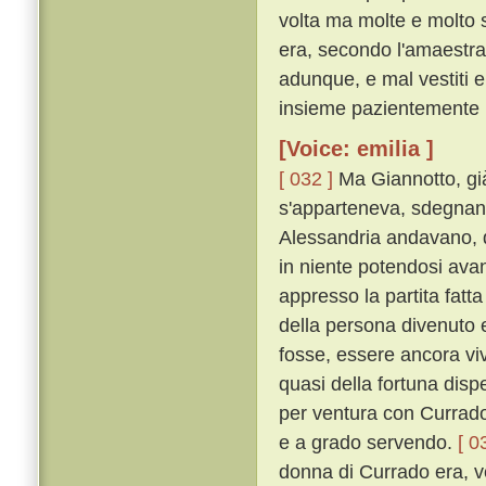
volta ma molte e molto s
era, secondo l'amaestra
adunque, e mal vestiti e 
insieme pazientemente 
[Voice: emilia ]
[ 032 ]
Ma Giannotto, già
s'apparteneva, sdegnando
Alessandria andavano, da
in niente potendosi ava
appresso la partita fat
della persona divenuto e
fosse, essere ancora viv
quasi della fortuna dis
per ventura con Currado
e a grado servendo.
[ 0
donna di Currado era, ve