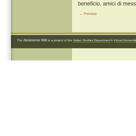
beneficio, amici di me
← Previous
Decameron Web
The
is a project of the
Italian Studies Department
's
Virtual Humanit