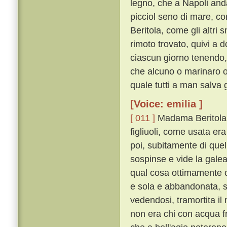
legno, che a Napoli anda
picciol seno di mare, co
Beritola, come gli altri 
rimoto trovato, quivi a 
ciascun giorno tenendo,
che alcuno o marinaro o 
quale tutti a man salva 
[Voice: emilia ]
[ 011 ]
Madama Beritola, f
figliuoli, come usata era
poi, subitamente di quel
sospinse e vide la galea,
qual cosa ottimamente co
e sola e abbandonata, s
vedendosi, tramortita il 
non era chi con acqua f