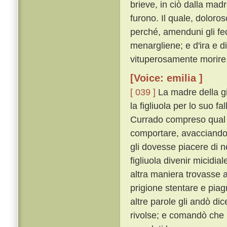
brieve, in ciò dalla ma
furono. Il quale, dolor
perché, amenduni gli fece
menargliene; e d'ira e d
vituperosamente morire
[Voice: emilia ]
[ 039 ]
La madre della g
la figliuola per lo suo f
Currado compreso qual f
comportare, avacciandos
gli dovesse piacere di n
figliuola divenir micidia
altra maniera trovasse a 
prigione stentare e pi
altre parole gli andò di
rivolse; e comandò che i