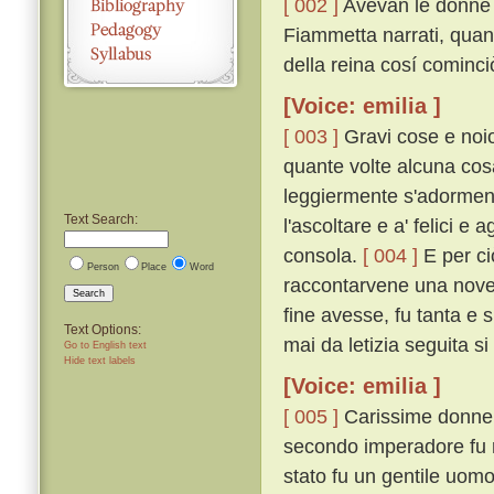
[ 002 ]
Avevan le donne p
Fiammetta narrati, quan
della reina cosí cominci
[Voice: emilia ]
[ 003 ]
Gravi cose e noio
quante volte alcuna cosa
leggiermente s'adorment
Text Search:
l'ascoltare e a' felici e 
consola.
[ 004 ]
E per ci
Person
Place
Word
raccontarvene una novel
Search
fine avesse, fu tanta e 
Text Options:
mai da letizia seguita si
Go to English text
Hide text labels
[Voice: emilia ]
[ 005 ]
Carissime donne,
secondo imperadore fu re
stato fu un gentile uomo