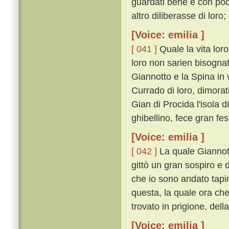
guardati bene e con poco
altro diliberasse di loro; 
[Voice: emilia ]
[ 041 ]
Quale la vita loro
loro non sarien bisogna
Giannotto e la Spina in 
Currado di loro, dimorat
Gian di Procida l'isola d
ghibellino, fece gran fes
[Voice: emilia ]
[ 042 ]
La quale Giannott
gittò un gran sospiro e 
che io sono andato tapi
questa, la quale ora che
trovato in prigione, del
[Voice: emilia ]