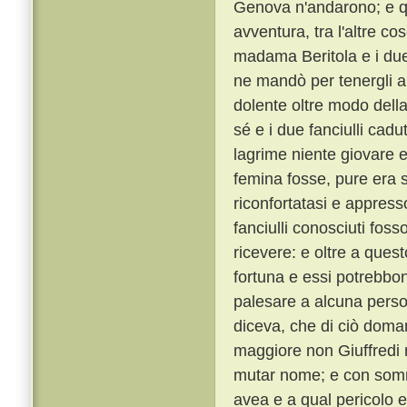
Genova n'andarono; e qui
avventura, tra l'altre c
madama Beritola e i due f
ne mandò per tenergli a 
dolente oltre modo della
sé e i due fanciulli ca
lagrime niente giovare 
femina fosse, pure era 
riconfortatasi e appres
fanciulli conosciuti fo
ricevere: e oltre a que
fortuna e essi potrebbon
palesare a alcuna person
diceva, che di ciò doman
maggiore non Giuffredi 
mutar nome; e con somma
avea e a qual pericolo 