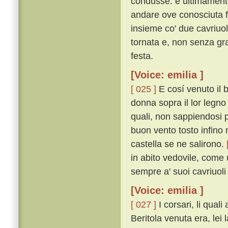
condusse: e ultimamente
andare ove conosciuta f
insieme co' due cavriuol
tornata e, non senza gra
festa.
[Voice: emilia ]
[ 025 ]
E cosí venuto il
donna sopra il lor legno 
quali, non sappiendosi p
buon vento tosto infino 
castella se ne salirono.
in abito vedovile, come
sempre a' suoi cavriuol
[Voice: emilia ]
[ 027 ]
I corsari, li qua
Beritola venuta era, lei 