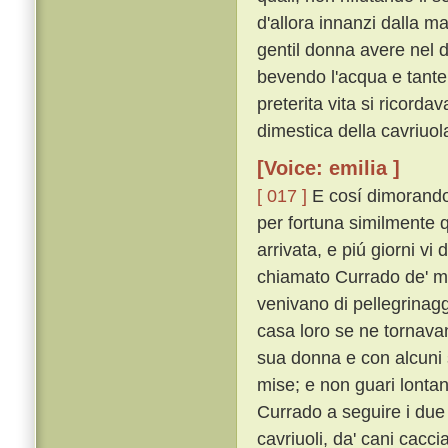
d'allora innanzi dalla m
gentil donna avere nel 
bevendo l'acqua e tante 
preterita vita si ricorda
dimestica della cavriuola
[Voice: emilia ]
[ 017 ]
E cosí dimorando 
per fortuna similmente q
arrivata, e piú giorni vi
chiamato Currado de' m
venivano di pellegrinaggi
casa loro se ne tornav
sua donna e con alcuni su
mise; e non guari lonta
Currado a seguire i due c
cavriuoli, da' cani cacci