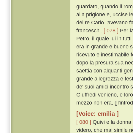
guardato, quando il romor
alla prigione e, uccise l
del re Carlo l'avevano fa
franceschi.
[ 078 ]
Per l
Petro, il quale lui in tu
era in grande e buono 
ricevuto e inestimabile f
dopo la presura sua nee
saettia con alquanti gen
grande allegrezza e fes
de' suoi amici incontro 
Giuffredi venieno, e loro
mezzo non era, gl'intro
[Voice: emilia ]
[ 080 ]
Quivi e la donna e 
videro, che mai simile n