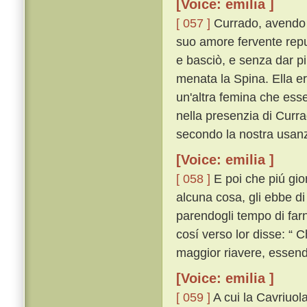
[Voice: emilia ]
[ 057 ]
Currado, avendo co
suo amore fervente reput
e basciò, e senza dar p
menata la Spina. Ella er
un'altra femina che esse
nella presenzia di Curr
secondo la nostra usan
[Voice: emilia ]
[ 058 ]
E poi che piú gior
alcuna cosa, gli ebbe di 
parendogli tempo di farn
cosí verso lor disse: “ C
maggior riavere, essendo
[Voice: emilia ]
[ 059 ]
A cui la Cavriuola 