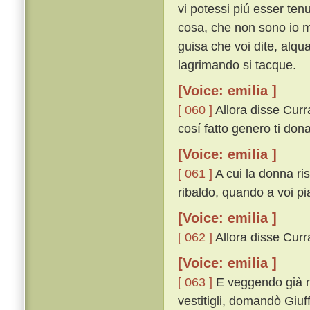
vi potessi piú esser ten
cosa, che non sono io 
guisa che voi dite, alqu
lagrimando si tacque.
[Voice: emilia ]
[ 060 ]
Allora disse Curr
cosí fatto genero ti dona
[Voice: emilia ]
[ 061 ]
A cui la donna ri
ribaldo, quando a voi pi
[Voice: emilia ]
[ 062 ]
Allora disse Currad
[Voice: emilia ]
[ 063 ]
E veggendo già ne
vestitigli, domandò Giuff