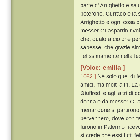
parte d' Arrighetto e sa
poterono, Currado e la su
Arrighetto e ogni cosa c
messer Guasparrin rivolti
che, qualora ciò che per 
sapesse, che grazie sim
lietissimamente nella fe
[Voice: emilia ]
[ 082 ]
Né solo quel dí fe
amici, ma molti altri. L
Giuffredi e agli altri di
donna e da messer Guasp
menandone si partirono
pervennero, dove con tant
furono in Palermo ricev
si crede che essi tutti 