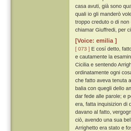
casa avuti, già sono qua
quali io gli manderò vole
troppo creduto o di non c
chiamar Giuffredi, per c
[Voice: emilia ]
[ 073 ]
E cosí detto, fatt
e cautamente la esaminò 
Cicilia e sentendo Arrig
ordinatamente ogni cosa 
che fatto aveva tenuta 
balia con quegli dello 
dar fede alle parole; e
era, fatta inquisizion d
davano al fatto, vergogn
ciò, avendo una sua bella
Arrighetto era stato e f