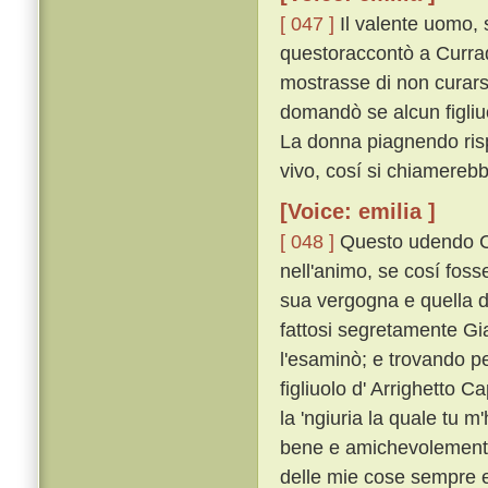
[ 047 ]
Il valente uomo, 
questoraccontò a Currad
mostrasse di non curar
domandò se alcun figliu
La donna piagnendo risp
vivo, cosí si chiamerebb
[Voice: emilia ]
[ 048 ]
Questo udendo Cu
nell'animo, se cosí foss
sua vergogna e quella de
fattosi segretamente Gi
l'esaminò; e trovando pe
figliuolo d' Arrighetto C
la 'ngiuria la quale tu m'
bene e amichevolemente,
delle mie cose sempre e 