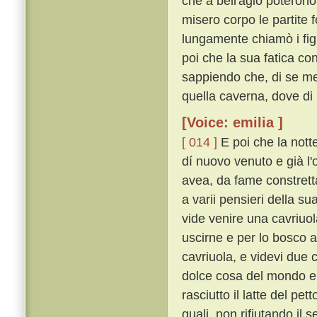
che a bell'agio poterono
misero corpo le partite 
lungamente chiamò i fig
poi che la sua fatica c
sappiendo che, di se med
quella caverna, dove di p
[Voice: emilia ]
[ 014 ]
E poi che la nott
dí nuovo venuto e già l'
avea, da fame constrett
a varii pensieri della su
vide venire una cavriuol
uscirne e per lo bosco a
cavriuola, e videvi due c
dolce cosa del mondo e 
rasciutto il latte del pe
quali, non rifiutando il