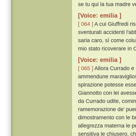
se tu qui la tua madre v
[Voice: emilia ]
[ 064 ]
A cui Giuffredi ri
sventurati accidenti l'
saria caro, sí come colu
mio stato ricoverare in Ci
[Voice: emilia ]
[ 065 ]
Allora Currado e l
ammendune maravigliosa
spirazione potesse esse
Giannotto con lei avess
da Currado udite, cominc
ramemorazione de' pueril
dimostramento con le bra
allegrezza materna le pe
sensitiva le chiusero, c