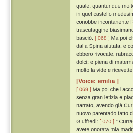
quale, quantunque molto 
in quel castello medesi
conobbe incontanente l'
trascutaggine biasimand
basciò.
[ 068 ]
Ma poi ch
dalla Spina aiutata, e co
ebbero rivocate, rabracc
dolci; e piena di materna
molto la vide e ricevette
[Voice: emilia ]
[ 069 ]
Ma poi che l'accog
senza gran letizia e piac
narrato, avendo già Curra
nuovo parentado fatto da
Giuffredi:
[ 070 ]
“ Curra
avete onorata mia madre