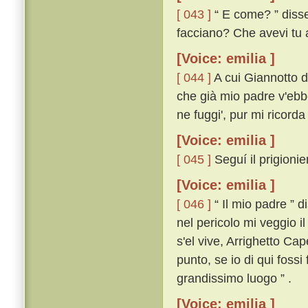
[ 043 ]
“ E come? ” disse 
facciano? Che avevi tu a 
[Voice: emilia ]
[ 044 ]
A cui Giannotto di
che già mio padre v'ebbe
ne fuggi', pur mi ricorda
[Voice: emilia ]
[ 045 ]
Seguí il prigionie
[Voice: emilia ]
[ 046 ]
“ Il mio padre ” 
nel pericolo mi veggio i
s'el vive, Arrighetto Ca
punto, se io di qui fossi
grandissimo luogo ” .
[Voice: emilia ]