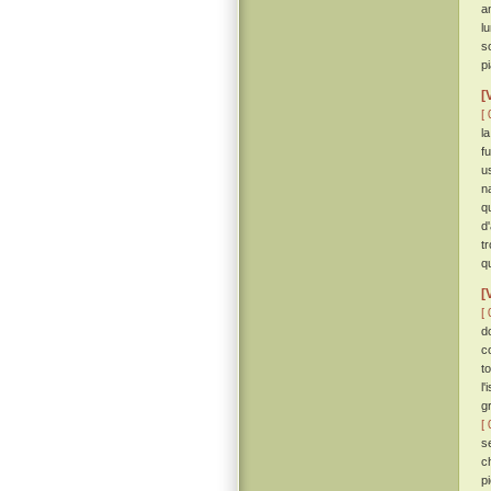
a
l
s
pi
[
[ 
l
fu
u
n
q
d
t
q
[
[ 
d
c
t
l
g
[ 
s
ch
p