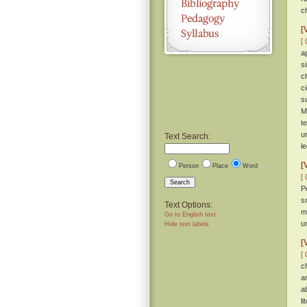
c
[
[ 
a
s
c
c
s
M
t
u
Text Search:
l
[
Person
Place
Word
[ 
Search
P
s
Text Options:
m
Go to English text
u
Hide text labels
[
[ 
c
a
a
li