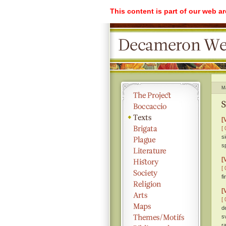
This content is part of our web a
M
S
[
[ 
si
sp
[
[ 
f
[
[ 
d
s
r