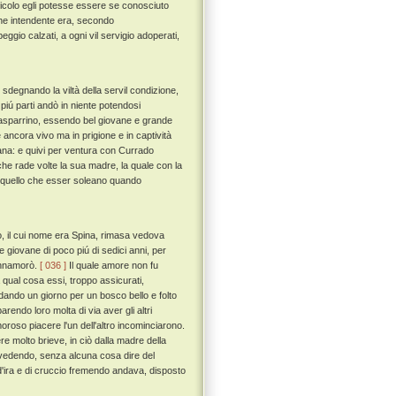
icolo egli potesse essere se conosciuto
 che intendente era, secondo
eggio calzati, a ogni vil servigio adoperati,
sdegnando la viltà della servil condizione,
piú parti andò in niente potendosi
Guasparrino, essendo bel giovane e grande
 ancora vivo ma in prigione e in captività
ana: e quivi per ventura con Currado
e rade volte la sua madre, la quale con la
 da quello che esser soleano quando
, il cui nome era Spina, rimasa vedova
 giovane di poco piú di sedici anni, per
'innamorò.
[ 036 ]
Il quale amore non fu
qual cosa essi, troppo assicurati,
ando un giorno per un bosco bello e folto
rendo loro molta di via aver gli altri
amoroso piacere l'un dell'altro incominciarono.
re molto brieve, in ciò dalla madre della
 vedendo, senza alcuna cosa dire del
 d'ira e di cruccio fremendo andava, disposto