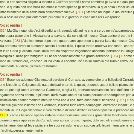
ome; e con somma diligenzia mostrò a Giuffredi perché il nome cambiato gli avea e a qual per
osse, e questo non una volta ma molte e molto spesso gli ricordava: la qual cosa il fanciullo,
'amaestramento della savia balia ottimamente faceva.
[ 031 ]
Stettero adunque, e mal vestiti e p
on la balia insieme pazientemente piú anni i due garzoni in casa messer Guasparino.
Voice: emilia ]
032 ]
Ma Giannotto, già d'età di sedici anni, avendo piú animo che a servo non s'apparteneva, 
alito sopra galee che in Alessandria andavano, dal servigio di messer Guasparino si partí e in 
vanzare.
[ 033 ]
Alla fine, forse dopo tre o quattro anni appresso la partita fatta da messer 
ella persona divenuto e avendo sentito il padre di lui, il quale morto credeva che fosse, essere
er lo re Carlo guardato, quasi della fortuna disperato vagabundo andando, pervenne in Lunigi
alaspina si mise per famigliare, lui assai acconciamente e a grado servendo.
[ 034 ]
E come ch
onna di Currado era, vedesse, niuna volta la conobbe, né ella lui: tanto la età l'uno e l'altro,
ltimamente si videro, gli avea trasformati.
Voice: emilia ]
035 ]
Essendo adunque Giannotto al servigio di Currado, avvenne che una figliuola di Currado
'uno Niccolò da Grignano alla casa del padre tornò: la quale, essendo assai bella e piacevole e
entura pose gli occhi addosso a Giannotto, e egli a lei, e ferventissimamente l'uno dell'altro s
ungamente senza effetto, e piú mesi durò avanti che di ciò niuna persona s'accorgesse: per la 
ominciarono a tener maniera men discreta che a cosí fatte cose non si richiedea.
[ 037 ]
E and
'alberi la giovane insieme con Giannotto, lasciata tutta l'altra compagnia, entrarono innanzi; e pa
anzati, in un luogo dilettevole e pien d'erba e di fiori e d'alberi richiuso ripostisi, a prendere 
038 ]
E come che lungo spazio stati già fossero insieme, avendo il gran diletto fattolo loro pare
iovane prima e appresso da Currado soprapresi furono. Il quale, doloroso oltre modo questo
erché, amenduni gli fece pigliare a tre suoi servidori e a un suo castello legati menargliene; e
i fargli vituperosamente morire.