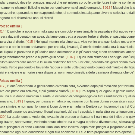
ndar vagando dove lor piacque: ma poi che nel misero corpo le partite forze insieme con le lag
ungamente chiamò i figliuoli e molto per ogni caverna gli andò cercando.
[ 013 ]
Ma poi che la s
opravenire, sperando e non sappiendo che, di se medesima alquanto divenne sollecita, e dal lit
agnere e di dolersi era usa, si ritornò.
Voice: emilia ]
014 ]
E poi che la notte con molta paura e con dolore inestimabile fu passata e il dí nuovo venut
a sera davanti cenato non avea, da fame constretta a pascer l'erbe si diede; e, pasciuta come 
tura vita si diede.
[ 015 ]
Ne' quali mentre ella dimorava, vide venire una cavriuola e entrare i
scirne e per lo bosco andarsene: per che ella, levatasi, là entrò donde uscita era la cavriuola,
ati, li quali le parevano la piú dolce cosa del mondo e la piú vezzosa; e non essendolesi ancora 
uegli teneramente prese e al petto gli si pose.
[ 016 ]
Li quali, non rifiutando il servigio, cosí
'allora innanzi dalla madre a lei niuna distinzion fecero. Per che, parendo alla gentil donna a
rovata, l'erbe pascendo e bevendo l'acqua e tante volte piagnendo quante del marito e de' figliuol
uivi e a vivere e a morire s'era disposta, non meno dimestica della cavriuola divenuta che de' fi
Voice: emilia ]
017 ]
E cosí dimorando la gentil donna divenuta fiera, avvenne dopo piú mesi che per fortuna si
ove ella prima era arrivata, e piú giorni vi dimorò.
[ 018 ]
Era sopra quel legno un gentile uomo
on una sua donna valorosa e santa; e venivano di pellegrinaggio da tutti i santi luoghi li quali 
ornavano.
[ 019 ]
Il quale, per passare malinconia, insieme con la sua donna e con alcuni suoi f
'isola si mise; e non guari lontano al luogo dove era madama Beritola cominciarono i cani di Curra
randicelli pascendo andavano; li quali cavriuoli, da' cani cacciati, in nulla altra parte fuggiro
020 ]
La quale, questo vedendo, levata in piè e preso un bastone li cani mandò indietro: e quiv
eguitavan, sopravenuti, vedendo costei che bruna e magra e pelosa divenuta era, si maravigliar
e a' prieghi di lei ebbe Currado i suoi cani tirati indietro, dopo molti prieghi la piegarono a dire
ienamente ogni sua condizione e ogni suo accidente e il suo fiero proponimento loro aperse.
[