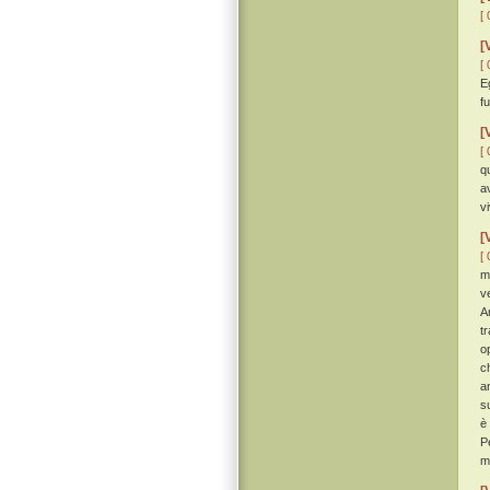
[ 
[
[ 
E
f
[
[ 
q
a
v
[
[ 
m
v
A
t
o
c
a
s
è
P
m