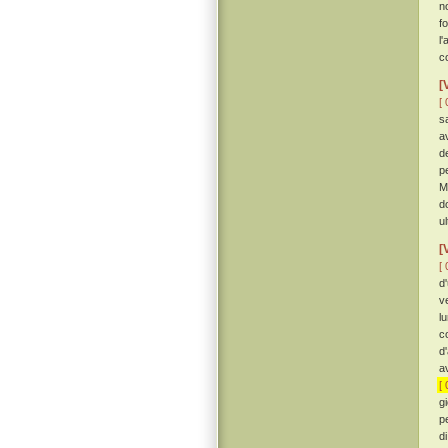
n
f
l
c
[
[ 
s
a
d
p
M
d
u
[
[ 
d
v
l
c
d
av
[ 
g
p
d