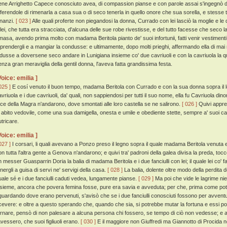
ene Arrighetto Capece conosciuto avea, di compassion pianse e con parole assai s'ingegnò di
fferendole di rimenarla a casa sua o di seco tenerla in quello onore che sua sorella, e stesse 
nnanzi.
[ 023 ]
Alle quali proferte non piegandosi la donna, Currado con lei lasciò la moglie e l
 lei, che tutta era stracciata, d'alcuna delle sue robe rivestisse, e del tutto facesse che seco
imasa, avendo prima molto con madama Beritola pianto de' suoi infortunii, fatti venir vestiment
 prendergli e a mangiar la condusse: e ultimamente, dopo molti prieghi, affermando ella di ma
ndusse a doversene seco andare in Lunigiana insieme co' due cavriuoli e con la cavriuola la 
enza gran meraviglia della gentil donna, l'aveva fatta grandissima festa.
Voice: emilia ]
025 ]
E cosí venuto il buon tempo, madama Beritola con Currado e con la sua donna sopra il lo
avriuola e i due cavriuoli, da' quali, non sappiendosi per tutti il suo nome, ella fu Cavriuola din
oce della Magra n'andarono, dove smontati alle loro castella se ne salirono.
[ 026 ]
Quivi appre
n abito vedovile, come una sua damigella, onesta e umile e obediente stette, sempre a' suoi c
utricare.
Voice: emilia ]
027 ]
I corsari, li quali avevano a Ponzo preso il legno sopra il quale madama Beritola venuta e
on tutta l'altra gente a Genova n'andarono; e quivi tra' padroni della galea divisa la preda, toccò
n messer Guasparrin Doria la balia di madama Beritola e i due fanciulli con lei; il quale lei co'
energli a guisa di servi ne' servigi della casa.
[ 028 ]
La balia, dolente oltre modo della perdita d
uale sé e i due fanciulli caduti vedea, lungamente pianse.
[ 029 ]
Ma poi che vide le lagrime ni
nsieme, ancora che povera femina fosse, pure era savia e avveduta; per che, prima come poté 
iguardando dove erano pervenuti, s'avisò che se i due fanciulli conosciuti fossono per avven
icevere: e oltre a questo sperando che, quando che sia, si potrebbe mutar la fortuna e essi po
ornare, pensò di non palesare a alcuna persona chi fossero, se tempo di ciò non vedesse; e a 
'avessero, che suoi figliuoli erano.
[ 030 ]
E il maggiore non Giuffredi ma Giannotto di Procida 