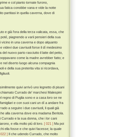
rime e col pianto tornate furono,
ua fatica conobbe vana e vide la notte
o partitasi in quella caverna, dove di
o e già l'ora della terza valicata, essa, che
poté, piagnendo a varii pensieri della sua
vi vicino in una caverna e dopo alquanto
 e videvi due cavriuoli forse il dí medesimo
del nuovo parto rasciutto il latte del petto,
 lei poppavano come la madre avrebber fatto; e
vere nel diserto luogo alcuna compagnia
i e della sua preterita vita si ricordava,
gliuoli.
milmente quivi arrivò uno legnetto di pisani
 chiamato Currado de' marchesi Malespini
nel regno di Puglia sono e a casa loro se ne
amigliari e con suoi cani un dí a andare fra
do a seguire i due cavriuoli, li quali già
no che alla caverna dove era madama Beritola.
i Currado e la sua donna, che i lor cani
ono, e ella molto piú di loro.
[ 021 ]
Ma poi
 chi ella fosse e che quivi facesse; la quale
 022 ]
Il che udendo Currado, che molto