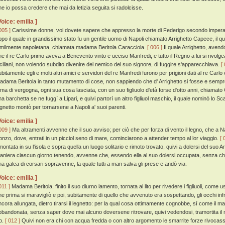
he io possa credere che mai da letizia seguita si radolcisse.
Voice: emilia ]
005 ]
Carissime donne, voi dovete sapere che appresso la morte di Federigo secondo imperado
ppo il quale in grandissimo stato fu un gentile uomo di Napoli chiamato Arrighetto Capece, il q
imilmente napoletana, chiamata madama Beritola Caracciola.
[ 006 ]
Il quale Arrighetto, avendo
he il re Carlo primo aveva a Benevento vinto e ucciso Manfredi, e tutto il Regno a lui si rivolg
iciliani, non volendo subdito divenire del nemico del suo signore, di fuggire s'apparecchiava.
[
ubitamente egli e molti altri amici e servidori del re Manfredi furono per prigioni dati al re Carl
adama Beritola in tanto mutamento di cose, non sappiendo che d' Arrighetto si fosse e sempr
ema di vergogna, ogni sua cosa lasciata, con un suo figliuolo d'età forse d'otto anni, chiamato
na barchetta se ne fuggí a Lipari, e quivi partorí un altro figliuol maschio, il quale nominò lo Sc
egnetto montò per tornarsene a Napoli a' suoi parenti.
Voice: emilia ]
009 ]
Ma altramenti avvenne che il suo avviso; per ciò che per forza di vento il legno, che a Nap
onzo, dove, entrati in un picciol seno di mare, cominciarono a attender tempo al lor viaggio.
[ 
montata in su l'isola e sopra quella un luogo solitario e rimoto trovato, quivi a dolersi del suo A
aniera ciascun giorno tenendo, avvenne che, essendo ella al suo dolersi occupata, senza che
na galea di corsari sopravenne, la quale tutti a man salva gli prese e andò via.
Voice: emilia ]
011 ]
Madama Beritola, finito il suo diurno lamento, tornata al lito per rivedere i figliuoli, come u
he prima si maravigliò e poi, subitamente di quello che avvenuto era sospettando, gli occhi inf
ncora allungata, dietro tirarsi il legnetto: per la qual cosa ottimamente cognobbe, sí come il mari
bbandonata, senza saper dove mai alcuno doversene ritrovare, quivi vedendosi, tramortita il mar
to.
[ 012 ]
Quivi non era chi con acqua fredda o con altro argomento le smarrite forze rivocasse, 