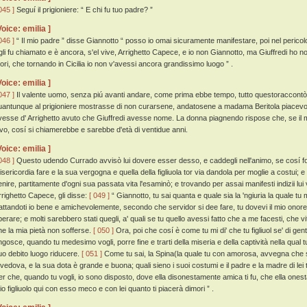
045 ]
Seguí il prigioniere: “ E chi fu tuo padre? ”
Voice: emilia ]
046 ]
“ Il mio padre ” disse Giannotto “ posso io omai sicuramente manifestare, poi nel pericol
gli fu chiamato e è ancora, s'el vive, Arrighetto Capece, e io non Giannotto, ma Giuffredi ho no
uori, che tornando in Cicilia io non v'avessi ancora grandissimo luogo ” .
Voice: emilia ]
047 ]
Il valente uomo, senza piú avanti andare, come prima ebbe tempo, tutto questoraccontò
uantunque al prigioniere mostrasse di non curarsene, andatosene a madama Beritola piacevol
vesse d' Arrighetto avuto che Giuffredi avesse nome. La donna piagnendo rispose che, se il 
ivo, cosí si chiamerebbe e sarebbe d'età di ventidue anni.
Voice: emilia ]
048 ]
Questo udendo Currado avvisò lui dovere esser desso, e caddegli nell'animo, se cosí f
isericordia fare e la sua vergogna e quella della figliuola tor via dandola per moglie a costui; 
enire, partitamente d'ogni sua passata vita l'esaminò; e trovando per assai manifesti indizii lui 
rrighetto Capece, gli disse:
[ 049 ]
“ Giannotto, tu sai quanta e quale sia la 'ngiuria la quale tu m
rattandoti io bene e amichevolemente, secondo che servidor si dee fare, tu dovevi il mio ono
perare; e molti sarebbero stati quegli, a' quali se tu quello avessi fatto che a me facesti, che v
he la mia pietà non sofferse.
[ 050 ]
Ora, poi che cosí è come tu mi di' che tu figliuol se' di gent
ngosce, quando tu medesimo vogli, porre fine e trarti della miseria e della captività nella qual tu
uo debito luogo riducere.
[ 051 ]
Come tu sai, la Spina(la quale tu con amorosa, avvegna che s
 vedova, e la sua dota è grande e buona; quali sieno i suoi costumi e il padre e la madre di lei tu
er che, quando tu vogli, io sono disposto, dove ella disonestamente amica ti fu, che ella ones
io figliuolo qui con esso meco e con lei quanto ti piacerà dimori ” .