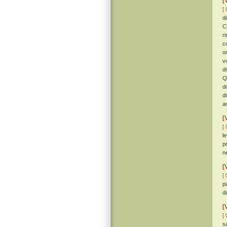
[
[ 
d
C
r
c
o
v
d
Q
d
d
a
[
[ 
l
p
n
[
[ 
p
d
[
[ 
s