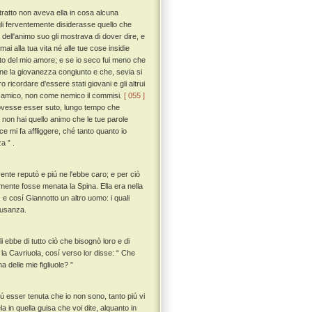
tratto non aveva ella in cosa alcuna
i ferventemente disiderasse quello che
dell'animo suo gli mostrava di dover dire, e
ai alla tua vita né alle tue cose insidie
to del mio amore; e se io seco fui meno che
ne la giovanezza congiunto e che, sevia si
 ricordare d'essere stati giovani e gli altrui
come amico, non come nemico il commisi.
[ 055 ]
 dovesse esser suto, lungo tempo che
 non hai quello animo che le tue parole
e mi fa affliggere, ché tanto quanto io
a ” .
ente reputò e piú ne l'ebbe caro; e per ciò
amente fosse menata la Spina. Ella era nella
 e cosí Giannotto un altro uomo: i quali
 usanza.
i ebbe di tutto ciò che bisognò loro e di
 la Cavriuola, cosí verso lor disse: “ Che
a delle mie figliuole? ”
piú esser tenuta che io non sono, tanto piú vi
in quella guisa che voi dite, alquanto in