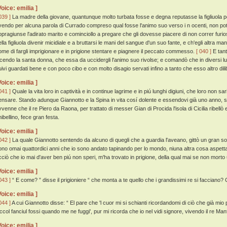
Voice: emilia ]
039 ]
La madre della giovane, quantunque molto turbata fosse e degna reputasse la figliuola per
vendo per alcuna parola di Currado compreso qual fosse l'animo suo verso i n ocenti, non p
opragiunse l'adirato marito e cominciollo a pregare che gli dovesse piacere di non correr fur
lla figliuola divenir micidiale e a bruttarsi le mani del sangue d'un suo fante, e ch'egli altra ma
ome di fargli imprigionare e in prigione stentare e piagnere il peccato commesso.
[ 040 ]
E tant
icendo la santa donna, che essa da uccidergli l'animo suo rivolse; e comandò che in diversi lu
uivi guardati bene e con poco cibo e con molto disagio servati infino a tanto che esso altro dilib
Voice: emilia ]
041 ]
Quale la vita loro in captività e in continue lagrime e in piú lunghi digiuni, che loro non s
ensare. Stando adunque Giannotto e la Spina in vita cosí dolente e essendovi già uno anno, se
vvenne che il re Piero da Raona, per trattato di messer Gian di Procida l'isola di Cicilia ribellò
ibellino, fece gran festa.
Voice: emilia ]
042 ]
La quale Giannotto sentendo da alcuno di quegli che a guardia l'aveano, gittò un gran so
ono omai quattordici anni che io sono andato tapinando per lo mondo, niuna altra cosa aspett
cciò che io mai d'aver ben piú non speri, m'ha trovato in prigione, della qual mai se non morto
Voice: emilia ]
043 ]
“ E come? ” disse il prigioniere “ che monta a te quello che i grandissimi re si facciano? C
Voice: emilia ]
044 ]
A cui Giannotto disse: “ El pare che 'l cuor mi si schianti ricordandomi di ciò che già mio
iccol fanciul fossi quando me ne fuggi', pur mi ricorda che io nel vidi signore, vivendo il re Manf
Voice: emilia ]