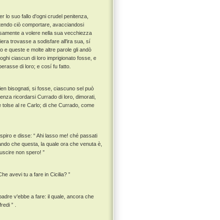
 lo suo fallo d'ogni crudel penitenza,
otendo ciò comportare, avacciandosi
iosamente a volere nella sua vecchiezza
niera trovasse a sodisfare all'ira sua, sí
o e queste e molte altre parole gli andò
oghi ciascun di loro imprigionato fosse, e
erasse di loro; e cosí fu fatto.
arien bisognati, si fosse, ciascuno sel può
nza ricordarsi Currado di loro, dimorati,
 e tolse al re Carlo; di che Currado, come
spiro e disse: “ Ahi lasso me! ché passati
ando che questa, la quale ora che venuta è,
 uscire non spero! ”
he avevi tu a fare in Cicilia? ”
 padre v'ebbe a fare: il quale, ancora che
redi ” .