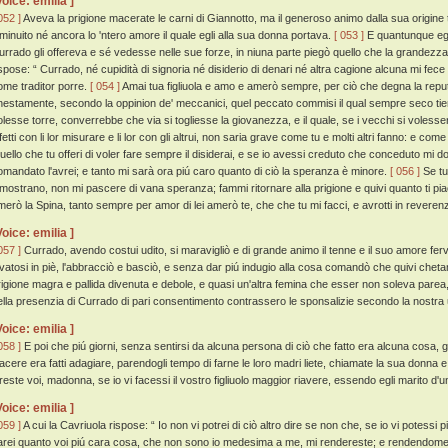
Voice: emilia ]
052 ]
Aveva la prigione macerate le carni di Giannotto, ma il generoso animo dalla sua origine 
iminuito né ancora lo 'ntero amore il quale egli alla sua donna portava.
[ 053 ]
E quantunque egl
urrado gli offereva e sé vedesse nelle sue forze, in niuna parte piegò quello che la grandezza 
ispose: “ Currado, né cupidità di signoria né disiderio di denari né altra cagione alcuna mi fece m
ome traditor porre.
[ 054 ]
Amai tua figliuola e amo e amerò sempre, per ciò che degna la repu
nestamente, secondo la oppinion de' meccanici, quel peccato commisi il qual sempre seco tie
olesse torre, converrebbe che via si togliesse la giovanezza, e il quale, se i vecchi si volessero
ifetti con li lor misurare e li lor con gli altrui, non saria grave come tu e molti altri fanno: e 
uello che tu offeri di voler fare sempre il disiderai, e se io avessi creduto che conceduto mi
omandato l'avrei; e tanto mi sarà ora piú caro quanto di ciò la speranza è minore.
[ 056 ]
Se tu
imostrano, non mi pascere di vana speranza; fammi ritornare alla prigione e quivi quanto ti piac
merò la Spina, tanto sempre per amor di lei amerò te, che che tu mi facci, e avrotti in reverenz
Voice: emilia ]
057 ]
Currado, avendo costui udito, si maravigliò e di grande animo il tenne e il suo amore ferv
evatosi in piè, l'abbracciò e basciò, e senza dar piú indugio alla cosa comandò che quivi chet
rigione magra e pallida divenuta e debole, e quasi un'altra femina che esser non soleva parea,
ella presenzia di Currado di pari consentimento contrassero le sponsalizie secondo la nostra
Voice: emilia ]
058 ]
E poi che piú giorni, senza sentirsi da alcuna persona di ciò che fatto era alcuna cosa, gl
iacere era fatti adagiare, parendogli tempo di farne le loro madri liete, chiamate la sua donna e
ireste voi, madonna, se io vi facessi il vostro figliuolo maggior riavere, essendo egli marito d'un
Voice: emilia ]
059 ]
A cui la Cavriuola rispose: “ Io non vi potrei di ciò altro dire se non che, se io vi potessi 
arei quanto voi piú cara cosa, che non sono io medesima a me, mi rendereste; e rendendomela 