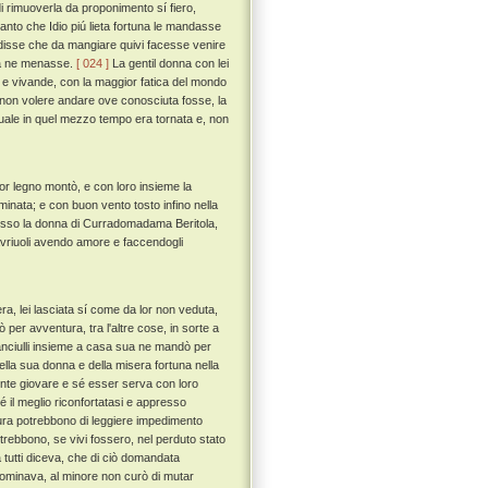
 rimuoverla da proponimento sí fiero,
tanto che Idio piú lieta fortuna le mandasse
e disse che da mangiare quivi facesse venire
 la ne menasse.
[ 024 ]
La gentil donna con lei
i e vivande, con la maggior fatica del mondo
i non volere andare ove conosciuta fosse, la
quale in quel mezzo tempo era tornata e, non
r legno montò, e con loro insieme la
ominata; e con buon vento tosto infino nella
sso la donna di Curradomadama Beritola,
avriuoli avendo amore e faccendogli
ra, lei lasciata sí come da lor non veduta,
 per avventura, tra l'altre cose, in sorte a
 fanciulli insieme a casa sua ne mandò per
ella sua donna e della misera fortuna nella
ente giovare e sé esser serva con loro
il meglio riconfortatasi e appresso
tura potrebbono di leggiere impedimento
trebbono, se vivi fossero, nel perduto stato
tutti diceva, che di ciò domandata
nominava, al minore non curò di mutar