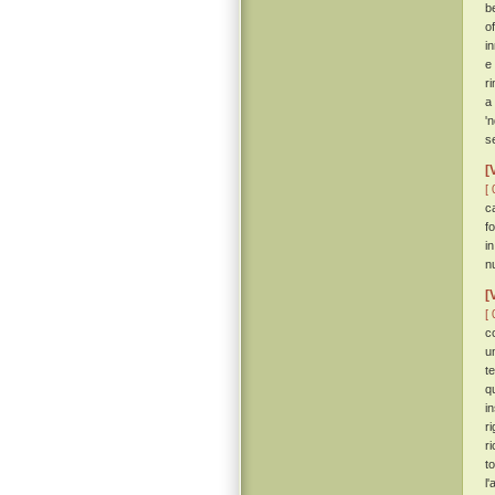
b
o
i
e
r
a
'
s
[
[ 
c
f
i
n
[
[ 
c
u
t
q
i
r
r
t
l