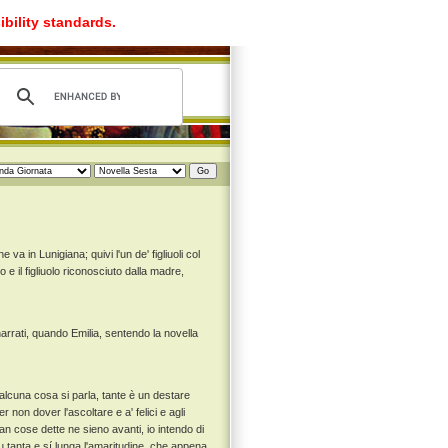
ibility standards.
va in Lunigiana; quivi l'un de' figliuoli col
lo e il figliuolo riconosciuto dalla madre,
arrati, quando Emilia, sentendo la novella
 alcuna cosa si parla, tante è un destare
 non dover l'ascoltare e a' felici e agli
n cose dette ne sieno avanti, io intendo di
 tanta e sí lunga l'amaritudine, che appena