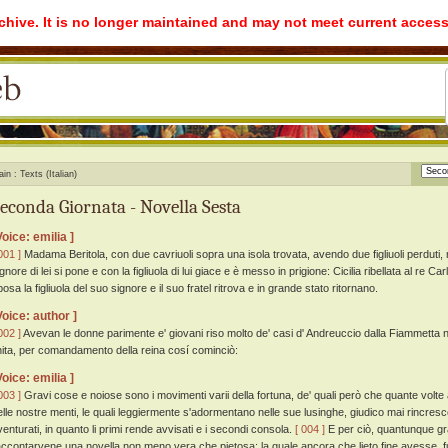
rchive. It is no longer maintained and may not meet current access
ain
Texts (Italian)
econda Giornata - Novella Sesta
Voice: emilia ]
001 ]
Madama Beritola, con due cavriuoli sopra una isola trovata, avendo due figliuoli perduti, ne 
gnore di lei si pone e con la figliuola di lui giace e è messo in prigione: Cicilia ribellata al re Car
osa la figliuola del suo signore e il suo fratel ritrova e in grande stato ritornano.
Voice: author ]
002 ]
Avevan le donne parimente e' giovani riso molto de' casi d' Andreuccio dalla Fiammetta n
inita, per comandamento della reina cosí cominciò:
Voice: emilia ]
003 ]
Gravi cose e noiose sono i movimenti varii della fortuna, de' quali però che quante volte
elle nostre menti, le quali leggiermente s'adormentano nelle sue lusinghe, giudico mai rincrescer
venturati, in quanto li primi rende avvisati e i secondi consola.
[ 004 ]
E per ciò, quantunque gra
accontarvene una novella non meno vera che pietosa: la quale ancora che lieto fine avesse, fu