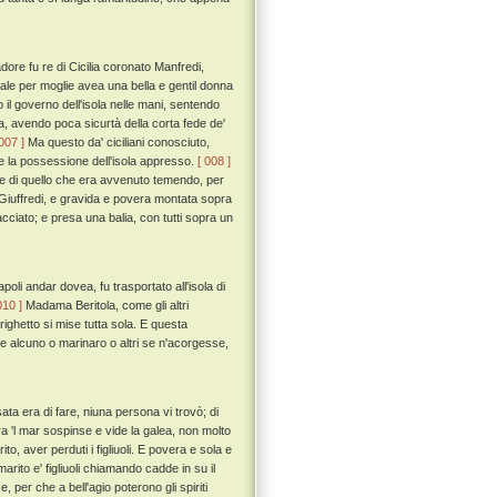
re fu re di Cicilia coronato Manfredi,
uale per moglie avea una bella e gentil donna
 il governo dell'isola nelle mani, sentendo
ea, avendo poca sicurtà della corta fede de'
 007 ]
Ma questo da' ciciliani conosciuto,
o e la possessione dell'isola appresso.
[ 008 ]
e di quello che era avvenuto temendo, per
 Giuffredi, e gravida e povera montata sopra
acciato; e presa una balia, con tutti sopra un
oli andar dovea, fu trasportato all'isola di
010 ]
Madama Beritola, come gli altri
rrighetto si mise tutta sola. E questa
 alcuno o marinaro o altri se n'acorgesse,
sata era di fare, niuna persona vi trovò; di
ra 'l mar sospinse e vide la galea, non molto
to, aver perduti i figliuoli. E povera e sola e
ito e' figliuoli chiamando cadde in su il
per che a bell'agio poterono gli spiriti