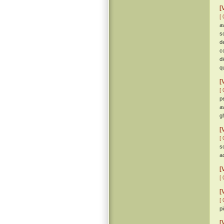
[
[ 
a
s
de
c
d
q
[
[ 
p
a
gh
[
[ 
s
a
[
[ 
[
[ 
p
[