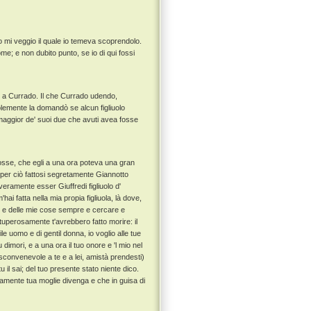
o mi veggio il quale io temeva scoprendolo.
me; e non dubito punto, se io di qui fossi
 a Currado. Il che Currado udendo,
emente la domandò se alcun figliuolo
maggior de' suoi due che avuti avea fosse
osse, che egli a una ora poteva una gran
e per ciò fattosi segretamente Giannotto
veramente esser Giuffredi figliuolo d'
'hai fatta nella mia propia figliuola, là dove,
re e delle mie cose sempre e cercare e
ituperosamente t'avrebbero fatto morire: il
ile uomo e di gentil donna, io voglio alle tue
 dimori, e a una ora il tuo onore e 'l mio nel
convenevole a te e a lei, amistà prendesti)
 il sai; del tuo presente stato niente dico.
tamente tua moglie divenga e che in guisa di