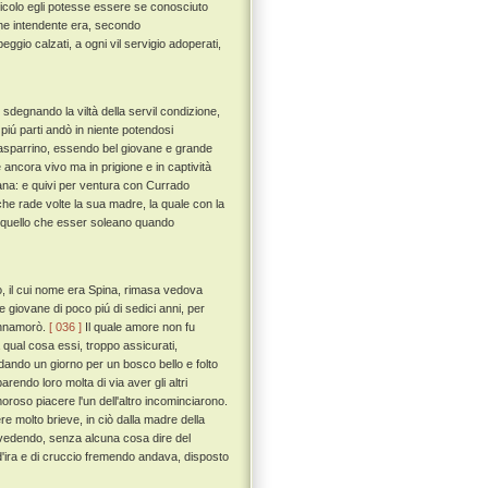
icolo egli potesse essere se conosciuto
 che intendente era, secondo
eggio calzati, a ogni vil servigio adoperati,
sdegnando la viltà della servil condizione,
piú parti andò in niente potendosi
Guasparrino, essendo bel giovane e grande
 ancora vivo ma in prigione e in captività
ana: e quivi per ventura con Currado
e rade volte la sua madre, la quale con la
 da quello che esser soleano quando
, il cui nome era Spina, rimasa vedova
 giovane di poco piú di sedici anni, per
'innamorò.
[ 036 ]
Il quale amore non fu
qual cosa essi, troppo assicurati,
ando un giorno per un bosco bello e folto
rendo loro molta di via aver gli altri
amoroso piacere l'un dell'altro incominciarono.
re molto brieve, in ciò dalla madre della
 vedendo, senza alcuna cosa dire del
 d'ira e di cruccio fremendo andava, disposto