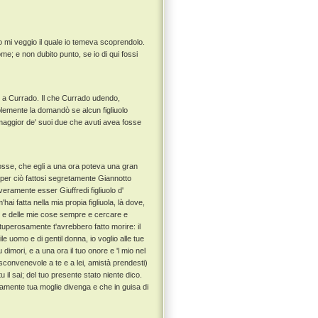
o mi veggio il quale io temeva scoprendolo.
me; e non dubito punto, se io di qui fossi
 a Currado. Il che Currado udendo,
emente la domandò se alcun figliuolo
maggior de' suoi due che avuti avea fosse
osse, che egli a una ora poteva una gran
e per ciò fattosi segretamente Giannotto
veramente esser Giuffredi figliuolo d'
'hai fatta nella mia propia figliuola, là dove,
re e delle mie cose sempre e cercare e
ituperosamente t'avrebbero fatto morire: il
ile uomo e di gentil donna, io voglio alle tue
 dimori, e a una ora il tuo onore e 'l mio nel
convenevole a te e a lei, amistà prendesti)
 il sai; del tuo presente stato niente dico.
tamente tua moglie divenga e che in guisa di