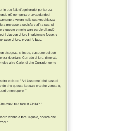
 lo suo fallo d'ogni crudel penitenza,
otendo ciò comportare, avacciandosi
iosamente a volere nella sua vecchiezza
niera trovasse a sodisfare all'ira sua, sí
o e queste e molte altre parole gli andò
oghi ciascun di loro imprigionato fosse, e
erasse di loro; e cosí fu fatto.
arien bisognati, si fosse, ciascuno sel può
nza ricordarsi Currado di loro, dimorati,
 e tolse al re Carlo; di che Currado, come
spiro e disse: “ Ahi lasso me! ché passati
ando che questa, la quale ora che venuta è,
 uscire non spero! ”
he avevi tu a fare in Cicilia? ”
 padre v'ebbe a fare: il quale, ancora che
redi ” .