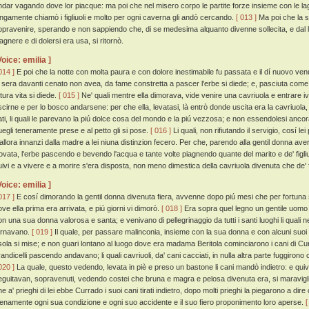
ndar vagando dove lor piacque: ma poi che nel misero corpo le partite forze insieme con le lag
ungamente chiamò i figliuoli e molto per ogni caverna gli andò cercando.
[ 013 ]
Ma poi che la s
opravenire, sperando e non sappiendo che, di se medesima alquanto divenne sollecita, e dal lit
agnere e di dolersi era usa, si ritornò.
Voice: emilia ]
014 ]
E poi che la notte con molta paura e con dolore inestimabile fu passata e il dí nuovo venut
a sera davanti cenato non avea, da fame constretta a pascer l'erbe si diede; e, pasciuta come 
tura vita si diede.
[ 015 ]
Ne' quali mentre ella dimorava, vide venire una cavriuola e entrare i
scirne e per lo bosco andarsene: per che ella, levatasi, là entrò donde uscita era la cavriuola,
ati, li quali le parevano la piú dolce cosa del mondo e la piú vezzosa; e non essendolesi ancora 
uegli teneramente prese e al petto gli si pose.
[ 016 ]
Li quali, non rifiutando il servigio, cosí
'allora innanzi dalla madre a lei niuna distinzion fecero. Per che, parendo alla gentil donna a
rovata, l'erbe pascendo e bevendo l'acqua e tante volte piagnendo quante del marito e de' figliuol
uivi e a vivere e a morire s'era disposta, non meno dimestica della cavriuola divenuta che de' fi
Voice: emilia ]
017 ]
E cosí dimorando la gentil donna divenuta fiera, avvenne dopo piú mesi che per fortuna si
ove ella prima era arrivata, e piú giorni vi dimorò.
[ 018 ]
Era sopra quel legno un gentile uomo
on una sua donna valorosa e santa; e venivano di pellegrinaggio da tutti i santi luoghi li quali 
ornavano.
[ 019 ]
Il quale, per passare malinconia, insieme con la sua donna e con alcuni suoi f
'isola si mise; e non guari lontano al luogo dove era madama Beritola cominciarono i cani di Curra
randicelli pascendo andavano; li quali cavriuoli, da' cani cacciati, in nulla altra parte fuggiro
020 ]
La quale, questo vedendo, levata in piè e preso un bastone li cani mandò indietro: e quiv
eguitavan, sopravenuti, vedendo costei che bruna e magra e pelosa divenuta era, si maravigliar
e a' prieghi di lei ebbe Currado i suoi cani tirati indietro, dopo molti prieghi la piegarono a dire
ienamente ogni sua condizione e ogni suo accidente e il suo fiero proponimento loro aperse.
[