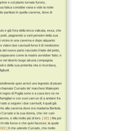
rime e col pianto tornate furono,
ua fatica conobbe vana e vide la notte
o partitasi in quella caverna, dove di
o e già l'ora della terza valicata, essa, che
poté, piagnendo a varii pensieri della sua
vi vicino in una caverna e dopo alquanto
 e videvi due cavriuoli forse il dí medesimo
del nuovo parto rasciutto il latte del petto,
 lei poppavano come la madre avrebber fatto; e
vere nel diserto luogo alcuna compagnia
i e della sua preterita vita si ricordava,
gliuoli.
milmente quivi arrivò uno legnetto di pisani
 chiamato Currado de' marchesi Malespini
nel regno di Puglia sono e a casa loro se ne
amigliari e con suoi cani un dí a andare fra
do a seguire i due cavriuoli, li quali già
no che alla caverna dove era madama Beritola.
i Currado e la sua donna, che i lor cani
ono, e ella molto piú di loro.
[ 021 ]
Ma poi
 chi ella fosse e che quivi facesse; la quale
 022 ]
Il che udendo Currado, che molto