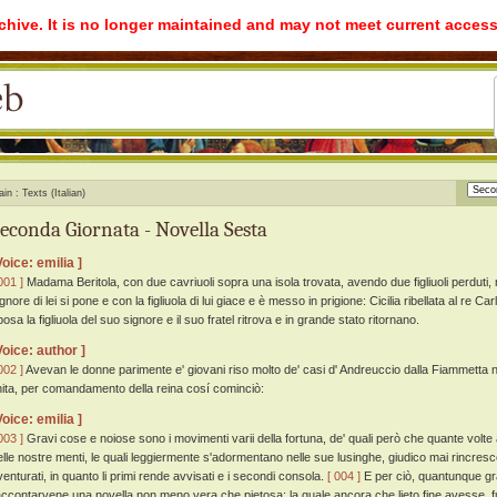
rchive. It is no longer maintained and may not meet current access
ain
Texts (Italian)
econda Giornata - Novella Sesta
Voice: emilia ]
001 ]
Madama Beritola, con due cavriuoli sopra una isola trovata, avendo due figliuoli perduti, ne 
gnore di lei si pone e con la figliuola di lui giace e è messo in prigione: Cicilia ribellata al re Car
osa la figliuola del suo signore e il suo fratel ritrova e in grande stato ritornano.
Voice: author ]
002 ]
Avevan le donne parimente e' giovani riso molto de' casi d' Andreuccio dalla Fiammetta n
inita, per comandamento della reina cosí cominciò:
Voice: emilia ]
003 ]
Gravi cose e noiose sono i movimenti varii della fortuna, de' quali però che quante volte
elle nostre menti, le quali leggiermente s'adormentano nelle sue lusinghe, giudico mai rincrescer
venturati, in quanto li primi rende avvisati e i secondi consola.
[ 004 ]
E per ciò, quantunque gra
accontarvene una novella non meno vera che pietosa: la quale ancora che lieto fine avesse, fu