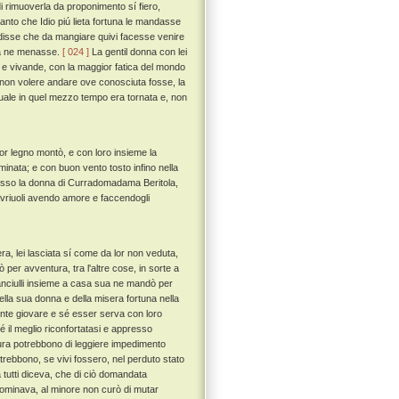
 rimuoverla da proponimento sí fiero,
tanto che Idio piú lieta fortuna le mandasse
e disse che da mangiare quivi facesse venire
 la ne menasse.
[ 024 ]
La gentil donna con lei
i e vivande, con la maggior fatica del mondo
i non volere andare ove conosciuta fosse, la
quale in quel mezzo tempo era tornata e, non
r legno montò, e con loro insieme la
ominata; e con buon vento tosto infino nella
sso la donna di Curradomadama Beritola,
avriuoli avendo amore e faccendogli
ra, lei lasciata sí come da lor non veduta,
 per avventura, tra l'altre cose, in sorte a
 fanciulli insieme a casa sua ne mandò per
ella sua donna e della misera fortuna nella
ente giovare e sé esser serva con loro
il meglio riconfortatasi e appresso
tura potrebbono di leggiere impedimento
trebbono, se vivi fossero, nel perduto stato
tutti diceva, che di ciò domandata
nominava, al minore non curò di mutar