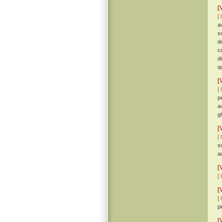
[
[ 
a
s
de
c
d
q
[
[ 
p
a
gh
[
[ 
s
a
[
[ 
[
[ 
p
[