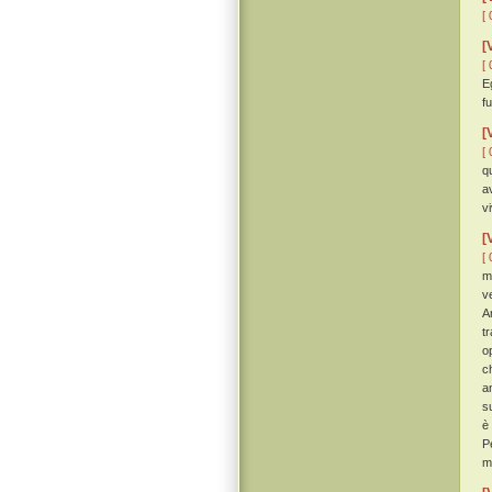
[ 
[
[ 
E
f
[
[ 
q
a
v
[
[ 
m
v
A
t
o
c
a
s
è
P
m