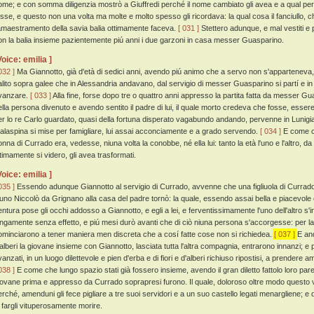
ome; e con somma diligenzia mostrò a Giuffredi perché il nome cambiato gli avea e a qual per
osse, e questo non una volta ma molte e molto spesso gli ricordava: la qual cosa il fanciullo,
'amaestramento della savia balia ottimamente faceva.
[ 031 ]
Stettero adunque, e mal vestiti e p
on la balia insieme pazientemente piú anni i due garzoni in casa messer Guasparino.
Voice: emilia ]
032 ]
Ma Giannotto, già d'età di sedici anni, avendo piú animo che a servo non s'apparteneva, 
alito sopra galee che in Alessandria andavano, dal servigio di messer Guasparino si partí e in 
vanzare.
[ 033 ]
Alla fine, forse dopo tre o quattro anni appresso la partita fatta da messer 
ella persona divenuto e avendo sentito il padre di lui, il quale morto credeva che fosse, essere
er lo re Carlo guardato, quasi della fortuna disperato vagabundo andando, pervenne in Lunigi
alaspina si mise per famigliare, lui assai acconciamente e a grado servendo.
[ 034 ]
E come ch
onna di Currado era, vedesse, niuna volta la conobbe, né ella lui: tanto la età l'uno e l'altro,
ltimamente si videro, gli avea trasformati.
Voice: emilia ]
035 ]
Essendo adunque Giannotto al servigio di Currado, avvenne che una figliuola di Currado
'uno Niccolò da Grignano alla casa del padre tornò: la quale, essendo assai bella e piacevole e
entura pose gli occhi addosso a Giannotto, e egli a lei, e ferventissimamente l'uno dell'altro s
ungamente senza effetto, e piú mesi durò avanti che di ciò niuna persona s'accorgesse: per la 
ominciarono a tener maniera men discreta che a cosí fatte cose non si richiedea.
[ 037 ]
E and
'alberi la giovane insieme con Giannotto, lasciata tutta l'altra compagnia, entrarono innanzi; e pa
anzati, in un luogo dilettevole e pien d'erba e di fiori e d'alberi richiuso ripostisi, a prendere 
038 ]
E come che lungo spazio stati già fossero insieme, avendo il gran diletto fattolo loro pare
iovane prima e appresso da Currado soprapresi furono. Il quale, doloroso oltre modo questo
erché, amenduni gli fece pigliare a tre suoi servidori e a un suo castello legati menargliene; e
i fargli vituperosamente morire.