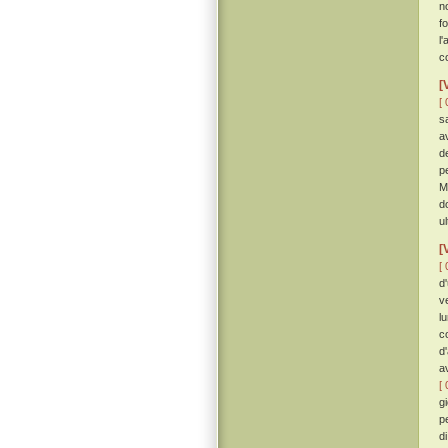
n
f
l
c
[
[ 
s
a
d
p
M
d
u
[
[ 
d
v
l
c
d
av
[ 
g
p
d