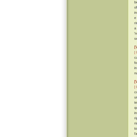
b
o
i
e
r
a
'
s
[
[ 
c
f
i
n
[
[ 
c
u
t
q
i
r
r
t
l