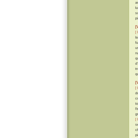
a
l
s
pi
[
[ 
l
fu
u
n
q
d
t
q
[
[ 
d
c
t
l
g
[ 
s
ch
p