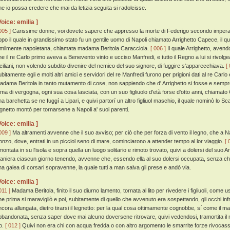
he io possa credere che mai da letizia seguita si radolcisse.
Voice: emilia ]
005 ]
Carissime donne, voi dovete sapere che appresso la morte di Federigo secondo imperado
ppo il quale in grandissimo stato fu un gentile uomo di Napoli chiamato Arrighetto Capece, il q
imilmente napoletana, chiamata madama Beritola Caracciola.
[ 006 ]
Il quale Arrighetto, avendo
he il re Carlo primo aveva a Benevento vinto e ucciso Manfredi, e tutto il Regno a lui si rivolg
iciliani, non volendo subdito divenire del nemico del suo signore, di fuggire s'apparecchiava.
[
ubitamente egli e molti altri amici e servidori del re Manfredi furono per prigioni dati al re Carl
adama Beritola in tanto mutamento di cose, non sappiendo che d' Arrighetto si fosse e sempr
ema di vergogna, ogni sua cosa lasciata, con un suo figliuolo d'età forse d'otto anni, chiamato
na barchetta se ne fuggí a Lipari, e quivi partorí un altro figliuol maschio, il quale nominò lo Sc
egnetto montò per tornarsene a Napoli a' suoi parenti.
Voice: emilia ]
009 ]
Ma altramenti avvenne che il suo avviso; per ciò che per forza di vento il legno, che a Nap
onzo, dove, entrati in un picciol seno di mare, cominciarono a attender tempo al lor viaggio.
[ 
montata in su l'isola e sopra quella un luogo solitario e rimoto trovato, quivi a dolersi del suo A
aniera ciascun giorno tenendo, avvenne che, essendo ella al suo dolersi occupata, senza che
na galea di corsari sopravenne, la quale tutti a man salva gli prese e andò via.
Voice: emilia ]
011 ]
Madama Beritola, finito il suo diurno lamento, tornata al lito per rivedere i figliuoli, come u
he prima si maravigliò e poi, subitamente di quello che avvenuto era sospettando, gli occhi inf
ncora allungata, dietro tirarsi il legnetto: per la qual cosa ottimamente cognobbe, sí come il mari
bbandonata, senza saper dove mai alcuno doversene ritrovare, quivi vedendosi, tramortita il mar
to.
[ 012 ]
Quivi non era chi con acqua fredda o con altro argomento le smarrite forze rivocasse, 