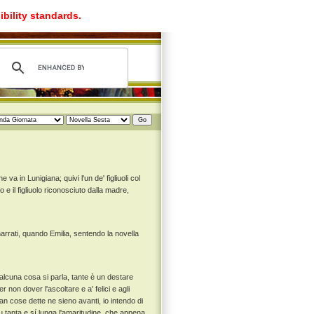
ibility standards.
va in Lunigiana; quivi l'un de' figliuoli col
lo e il figliuolo riconosciuto dalla madre,
arrati, quando Emilia, sentendo la novella
 alcuna cosa si parla, tante è un destare
 non dover l'ascoltare e a' felici e agli
n cose dette ne sieno avanti, io intendo di
 tanta e sí lunga l'amaritudine, che appena