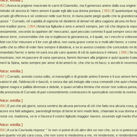
Voice: emilia ]
052 ]
Aveva la prigione macerate le carni di Giannotto, ma il generoso animo dalla sua origine 
iminuito né ancora lo 'ntero amore il quale egli alla sua donna portava.
[ 053 ]
E quantunque egl
urrado gli offereva e sé vedesse nelle sue forze, in niuna parte piegò quello che la grandezza 
ispose: “ Currado, né cupidità di signoria né disiderio di denari né altra cagione alcuna mi fece m
ome traditor porre.
[ 054 ]
Amai tua figliuola e amo e amerò sempre, per ciò che degna la repu
nestamente, secondo la oppinion de' meccanici, quel peccato commisi il qual sempre seco tie
olesse torre, converrebbe che via si togliesse la giovanezza, e il quale, se i vecchi si volessero
ifetti con li lor misurare e li lor con gli altrui, non saria grave come tu e molti altri fanno: e 
uello che tu offeri di voler fare sempre il disiderai, e se io avessi creduto che conceduto mi
omandato l'avrei; e tanto mi sarà ora piú caro quanto di ciò la speranza è minore.
[ 056 ]
Se tu
imostrano, non mi pascere di vana speranza; fammi ritornare alla prigione e quivi quanto ti piac
merò la Spina, tanto sempre per amor di lei amerò te, che che tu mi facci, e avrotti in reverenz
Voice: emilia ]
057 ]
Currado, avendo costui udito, si maravigliò e di grande animo il tenne e il suo amore ferv
evatosi in piè, l'abbracciò e basciò, e senza dar piú indugio alla cosa comandò che quivi chet
rigione magra e pallida divenuta e debole, e quasi un'altra femina che esser non soleva parea,
ella presenzia di Currado di pari consentimento contrassero le sponsalizie secondo la nostra
Voice: emilia ]
058 ]
E poi che piú giorni, senza sentirsi da alcuna persona di ciò che fatto era alcuna cosa, gl
iacere era fatti adagiare, parendogli tempo di farne le loro madri liete, chiamate la sua donna e
ireste voi, madonna, se io vi facessi il vostro figliuolo maggior riavere, essendo egli marito d'un
Voice: emilia ]
059 ]
A cui la Cavriuola rispose: “ Io non vi potrei di ciò altro dire se non che, se io vi potessi 
arei quanto voi piú cara cosa, che non sono io medesima a me, mi rendereste; e rendendomela 