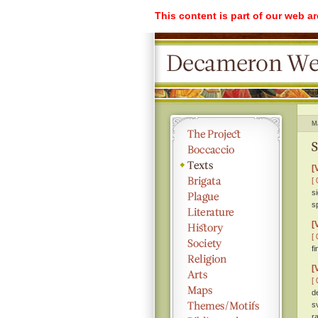
This content is part of our web a
M
S
[
[ 
si
sp
[
[ 
f
[
[ 
d
s
r