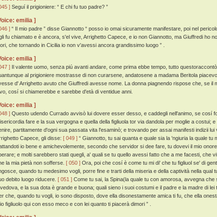
045 ]
Seguí il prigioniere: “ E chi fu tuo padre? ”
Voice: emilia ]
046 ]
“ Il mio padre ” disse Giannotto “ posso io omai sicuramente manifestare, poi nel pericol
gli fu chiamato e è ancora, s'el vive, Arrighetto Capece, e io non Giannotto, ma Giuffredi ho no
uori, che tornando in Cicilia io non v'avessi ancora grandissimo luogo ” .
Voice: emilia ]
047 ]
Il valente uomo, senza piú avanti andare, come prima ebbe tempo, tutto questoraccontò
uantunque al prigioniere mostrasse di non curarsene, andatosene a madama Beritola piacevol
vesse d' Arrighetto avuto che Giuffredi avesse nome. La donna piagnendo rispose che, se il 
ivo, cosí si chiamerebbe e sarebbe d'età di ventidue anni.
Voice: emilia ]
048 ]
Questo udendo Currado avvisò lui dovere esser desso, e caddegli nell'animo, se cosí f
isericordia fare e la sua vergogna e quella della figliuola tor via dandola per moglie a costui; 
enire, partitamente d'ogni sua passata vita l'esaminò; e trovando per assai manifesti indizii lui 
rrighetto Capece, gli disse:
[ 049 ]
“ Giannotto, tu sai quanta e quale sia la 'ngiuria la quale tu m
rattandoti io bene e amichevolemente, secondo che servidor si dee fare, tu dovevi il mio ono
perare; e molti sarebbero stati quegli, a' quali se tu quello avessi fatto che a me facesti, che v
he la mia pietà non sofferse.
[ 050 ]
Ora, poi che cosí è come tu mi di' che tu figliuol se' di gent
ngosce, quando tu medesimo vogli, porre fine e trarti della miseria e della captività nella qual tu
uo debito luogo riducere.
[ 051 ]
Come tu sai, la Spina(la quale tu con amorosa, avvegna che s
 vedova, e la sua dota è grande e buona; quali sieno i suoi costumi e il padre e la madre di lei tu
er che, quando tu vogli, io sono disposto, dove ella disonestamente amica ti fu, che ella ones
io figliuolo qui con esso meco e con lei quanto ti piacerà dimori ” .