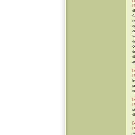
[
[ 
d
C
r
c
o
v
d
Q
d
d
a
[
[ 
l
p
n
[
[ 
p
d
[
[ 
s