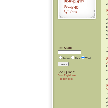
c
[
[ 
a
s
c
c
s
M
t
u
Text Search:
l
[
Person
Place
Word
[ 
Search
P
s
Text Options:
m
Go to English text
u
Hide text labels
[
[ 
c
a
a
li