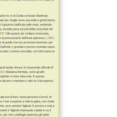
re fu re di Cicilia coronato Manfredi,
uale per moglie avea una bella e gentil donna
 il governo dell'isola nelle mani, sentendo
ea, avendo poca sicurtà della corta fede de'
 007 ]
Ma questo da' ciciliani conosciuto,
o e la possessione dell'isola appresso.
[ 008 ]
e di quello che era avvenuto temendo, per
 Giuffredi, e gravida e povera montata sopra
acciato; e presa una balia, con tutti sopra un
oli andar dovea, fu trasportato all'isola di
010 ]
Madama Beritola, come gli altri
rrighetto si mise tutta sola. E questa
 alcuno o marinaro o altri se n'acorgesse,
sata era di fare, niuna persona vi trovò; di
ra 'l mar sospinse e vide la galea, non molto
to, aver perduti i figliuoli. E povera e sola e
ito e' figliuoli chiamando cadde in su il
per che a bell'agio poterono gli spiriti