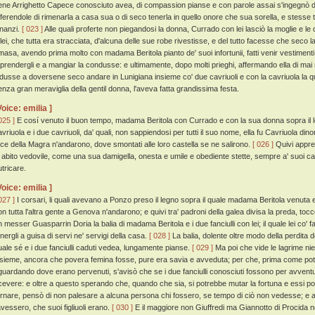
ene Arrighetto Capece conosciuto avea, di compassion pianse e con parole assai s'ingegnò di
fferendole di rimenarla a casa sua o di seco tenerla in quello onore che sua sorella, e stesse 
nnanzi.
[ 023 ]
Alle quali proferte non piegandosi la donna, Currado con lei lasciò la moglie e l
 lei, che tutta era stracciata, d'alcuna delle sue robe rivestisse, e del tutto facesse che seco
imasa, avendo prima molto con madama Beritola pianto de' suoi infortunii, fatti venir vestiment
 prendergli e a mangiar la condusse: e ultimamente, dopo molti prieghi, affermando ella di ma
ndusse a doversene seco andare in Lunigiana insieme co' due cavriuoli e con la cavriuola la 
enza gran meraviglia della gentil donna, l'aveva fatta grandissima festa.
Voice: emilia ]
025 ]
E cosí venuto il buon tempo, madama Beritola con Currado e con la sua donna sopra il lo
avriuola e i due cavriuoli, da' quali, non sappiendosi per tutti il suo nome, ella fu Cavriuola din
oce della Magra n'andarono, dove smontati alle loro castella se ne salirono.
[ 026 ]
Quivi appre
n abito vedovile, come una sua damigella, onesta e umile e obediente stette, sempre a' suoi c
utricare.
Voice: emilia ]
027 ]
I corsari, li quali avevano a Ponzo preso il legno sopra il quale madama Beritola venuta e
on tutta l'altra gente a Genova n'andarono; e quivi tra' padroni della galea divisa la preda, toccò
n messer Guasparrin Doria la balia di madama Beritola e i due fanciulli con lei; il quale lei co'
energli a guisa di servi ne' servigi della casa.
[ 028 ]
La balia, dolente oltre modo della perdita d
uale sé e i due fanciulli caduti vedea, lungamente pianse.
[ 029 ]
Ma poi che vide le lagrime ni
nsieme, ancora che povera femina fosse, pure era savia e avveduta; per che, prima come poté 
iguardando dove erano pervenuti, s'avisò che se i due fanciulli conosciuti fossono per avven
icevere: e oltre a questo sperando che, quando che sia, si potrebbe mutar la fortuna e essi po
ornare, pensò di non palesare a alcuna persona chi fossero, se tempo di ciò non vedesse; e a 
'avessero, che suoi figliuoli erano.
[ 030 ]
E il maggiore non Giuffredi ma Giannotto di Procida 