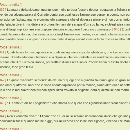
Voice: emilia ]
039 ]
La madre della giovane, quantunque molto turbata fosse e degna reputasse la figliuola per
vendo per alcuna parola di Currado compreso qual fosse l'animo suo verso i n ocenti, non p
opragiunse l'adirato marito e cominciollo a pregare che gli dovesse piacere di non correr fur
lla figliuola divenir micidiale e a bruttarsi le mani del sangue d'un suo fante, e ch'egli altra ma
ome di fargli imprigionare e in prigione stentare e piagnere il peccato commesso.
[ 040 ]
E tant
icendo la santa donna, che essa da uccidergli l'animo suo rivolse; e comandò che in diversi lu
uivi guardati bene e con poco cibo e con molto disagio servati infino a tanto che esso altro dilib
Voice: emilia ]
041 ]
Quale la vita loro in captività e in continue lagrime e in piú lunghi digiuni, che loro non s
ensare. Stando adunque Giannotto e la Spina in vita cosí dolente e essendovi già uno anno, se
vvenne che il re Piero da Raona, per trattato di messer Gian di Procida l'isola di Cicilia ribellò
ibellino, fece gran festa.
Voice: emilia ]
042 ]
La quale Giannotto sentendo da alcuno di quegli che a guardia l'aveano, gittò un gran so
ono omai quattordici anni che io sono andato tapinando per lo mondo, niuna altra cosa aspett
cciò che io mai d'aver ben piú non speri, m'ha trovato in prigione, della qual mai se non morto
Voice: emilia ]
043 ]
“ E come? ” disse il prigioniere “ che monta a te quello che i grandissimi re si facciano? C
Voice: emilia ]
044 ]
A cui Giannotto disse: “ El pare che 'l cuor mi si schianti ricordandomi di ciò che già mio
iccol fanciul fossi quando me ne fuggi', pur mi ricorda che io nel vidi signore, vivendo il re Manf
Voice: emilia ]