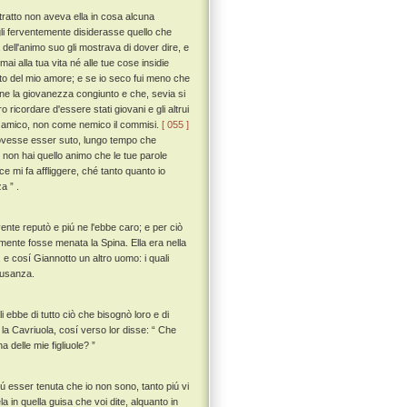
tratto non aveva ella in cosa alcuna
i ferventemente disiderasse quello che
dell'animo suo gli mostrava di dover dire, e
ai alla tua vita né alle tue cose insidie
to del mio amore; e se io seco fui meno che
ne la giovanezza congiunto e che, sevia si
 ricordare d'essere stati giovani e gli altrui
come amico, non come nemico il commisi.
[ 055 ]
 dovesse esser suto, lungo tempo che
 non hai quello animo che le tue parole
e mi fa affliggere, ché tanto quanto io
a ” .
ente reputò e piú ne l'ebbe caro; e per ciò
amente fosse menata la Spina. Ella era nella
 e cosí Giannotto un altro uomo: i quali
 usanza.
i ebbe di tutto ciò che bisognò loro e di
 la Cavriuola, cosí verso lor disse: “ Che
a delle mie figliuole? ”
piú esser tenuta che io non sono, tanto piú vi
in quella guisa che voi dite, alquanto in