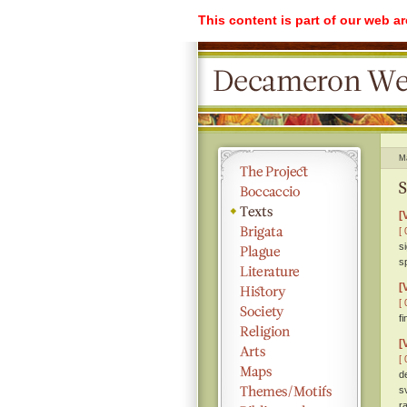
This content is part of our web a
M
S
[
[ 
si
sp
[
[ 
f
[
[ 
d
s
r