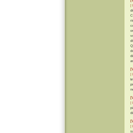
[
[ 
d
C
r
c
o
v
d
Q
d
d
a
[
[ 
l
p
n
[
[ 
p
d
[
[ 
s