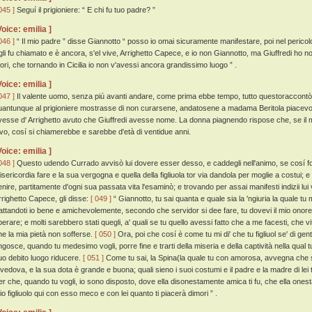
045 ]
Seguí il prigioniere: “ E chi fu tuo padre? ”
Voice: emilia ]
046 ]
“ Il mio padre ” disse Giannotto “ posso io omai sicuramente manifestare, poi nel pericol
gli fu chiamato e è ancora, s'el vive, Arrighetto Capece, e io non Giannotto, ma Giuffredi ho no
uori, che tornando in Cicilia io non v'avessi ancora grandissimo luogo ” .
Voice: emilia ]
047 ]
Il valente uomo, senza piú avanti andare, come prima ebbe tempo, tutto questoraccontò
uantunque al prigioniere mostrasse di non curarsene, andatosene a madama Beritola piacevol
vesse d' Arrighetto avuto che Giuffredi avesse nome. La donna piagnendo rispose che, se il 
ivo, cosí si chiamerebbe e sarebbe d'età di ventidue anni.
Voice: emilia ]
048 ]
Questo udendo Currado avvisò lui dovere esser desso, e caddegli nell'animo, se cosí f
isericordia fare e la sua vergogna e quella della figliuola tor via dandola per moglie a costui; 
enire, partitamente d'ogni sua passata vita l'esaminò; e trovando per assai manifesti indizii lui 
rrighetto Capece, gli disse:
[ 049 ]
“ Giannotto, tu sai quanta e quale sia la 'ngiuria la quale tu m
rattandoti io bene e amichevolemente, secondo che servidor si dee fare, tu dovevi il mio ono
perare; e molti sarebbero stati quegli, a' quali se tu quello avessi fatto che a me facesti, che v
he la mia pietà non sofferse.
[ 050 ]
Ora, poi che cosí è come tu mi di' che tu figliuol se' di gent
ngosce, quando tu medesimo vogli, porre fine e trarti della miseria e della captività nella qual tu
uo debito luogo riducere.
[ 051 ]
Come tu sai, la Spina(la quale tu con amorosa, avvegna che s
 vedova, e la sua dota è grande e buona; quali sieno i suoi costumi e il padre e la madre di lei tu
er che, quando tu vogli, io sono disposto, dove ella disonestamente amica ti fu, che ella ones
io figliuolo qui con esso meco e con lei quanto ti piacerà dimori ” .