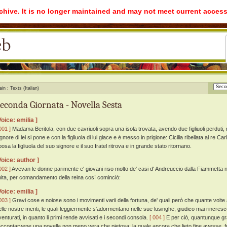
rchive. It is no longer maintained and may not meet current access
ain
Texts (Italian)
econda Giornata - Novella Sesta
Voice: emilia ]
001 ]
Madama Beritola, con due cavriuoli sopra una isola trovata, avendo due figliuoli perduti, ne 
gnore di lei si pone e con la figliuola di lui giace e è messo in prigione: Cicilia ribellata al re Car
osa la figliuola del suo signore e il suo fratel ritrova e in grande stato ritornano.
Voice: author ]
002 ]
Avevan le donne parimente e' giovani riso molto de' casi d' Andreuccio dalla Fiammetta n
inita, per comandamento della reina cosí cominciò:
Voice: emilia ]
003 ]
Gravi cose e noiose sono i movimenti varii della fortuna, de' quali però che quante volte
elle nostre menti, le quali leggiermente s'adormentano nelle sue lusinghe, giudico mai rincrescer
venturati, in quanto li primi rende avvisati e i secondi consola.
[ 004 ]
E per ciò, quantunque gra
accontarvene una novella non meno vera che pietosa: la quale ancora che lieto fine avesse, fu