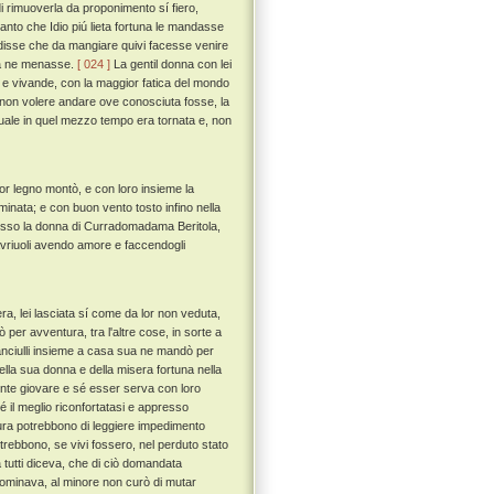
 rimuoverla da proponimento sí fiero,
tanto che Idio piú lieta fortuna le mandasse
e disse che da mangiare quivi facesse venire
 la ne menasse.
[ 024 ]
La gentil donna con lei
i e vivande, con la maggior fatica del mondo
i non volere andare ove conosciuta fosse, la
quale in quel mezzo tempo era tornata e, non
r legno montò, e con loro insieme la
ominata; e con buon vento tosto infino nella
sso la donna di Curradomadama Beritola,
avriuoli avendo amore e faccendogli
ra, lei lasciata sí come da lor non veduta,
 per avventura, tra l'altre cose, in sorte a
 fanciulli insieme a casa sua ne mandò per
ella sua donna e della misera fortuna nella
ente giovare e sé esser serva con loro
il meglio riconfortatasi e appresso
tura potrebbono di leggiere impedimento
trebbono, se vivi fossero, nel perduto stato
tutti diceva, che di ciò domandata
nominava, al minore non curò di mutar