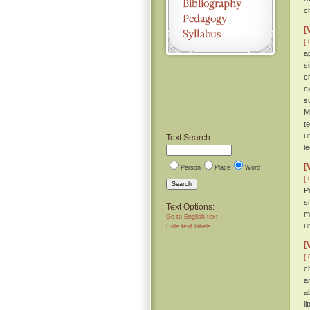
c
[
[ 
a
s
c
c
s
M
t
u
Text Search:
l
[
Person
Place
Word
[ 
Search
P
s
Text Options:
m
Go to English text
u
Hide text labels
[
[ 
c
a
a
li