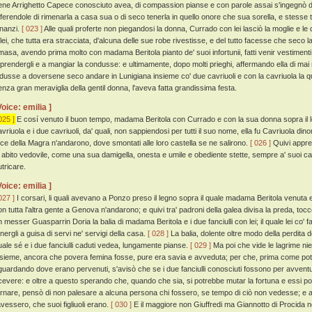
ene Arrighetto Capece conosciuto avea, di compassion pianse e con parole assai s'ingegnò di
fferendole di rimenarla a casa sua o di seco tenerla in quello onore che sua sorella, e stesse 
nnanzi.
[ 023 ]
Alle quali proferte non piegandosi la donna, Currado con lei lasciò la moglie e l
 lei, che tutta era stracciata, d'alcuna delle sue robe rivestisse, e del tutto facesse che seco
imasa, avendo prima molto con madama Beritola pianto de' suoi infortunii, fatti venir vestiment
 prendergli e a mangiar la condusse: e ultimamente, dopo molti prieghi, affermando ella di ma
ndusse a doversene seco andare in Lunigiana insieme co' due cavriuoli e con la cavriuola la 
enza gran meraviglia della gentil donna, l'aveva fatta grandissima festa.
Voice: emilia ]
025 ]
E cosí venuto il buon tempo, madama Beritola con Currado e con la sua donna sopra il lo
avriuola e i due cavriuoli, da' quali, non sappiendosi per tutti il suo nome, ella fu Cavriuola din
oce della Magra n'andarono, dove smontati alle loro castella se ne salirono.
[ 026 ]
Quivi appre
n abito vedovile, come una sua damigella, onesta e umile e obediente stette, sempre a' suoi c
utricare.
Voice: emilia ]
027 ]
I corsari, li quali avevano a Ponzo preso il legno sopra il quale madama Beritola venuta e
on tutta l'altra gente a Genova n'andarono; e quivi tra' padroni della galea divisa la preda, toccò
n messer Guasparrin Doria la balia di madama Beritola e i due fanciulli con lei; il quale lei co'
energli a guisa di servi ne' servigi della casa.
[ 028 ]
La balia, dolente oltre modo della perdita d
uale sé e i due fanciulli caduti vedea, lungamente pianse.
[ 029 ]
Ma poi che vide le lagrime ni
nsieme, ancora che povera femina fosse, pure era savia e avveduta; per che, prima come poté 
iguardando dove erano pervenuti, s'avisò che se i due fanciulli conosciuti fossono per avven
icevere: e oltre a questo sperando che, quando che sia, si potrebbe mutar la fortuna e essi po
ornare, pensò di non palesare a alcuna persona chi fossero, se tempo di ciò non vedesse; e a 
'avessero, che suoi figliuoli erano.
[ 030 ]
E il maggiore non Giuffredi ma Giannotto di Procida 