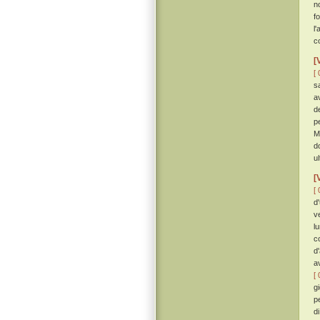
n
f
l
c
[
[ 
s
a
d
p
M
d
u
[
[ 
d
v
l
c
d
av
[ 
g
p
d