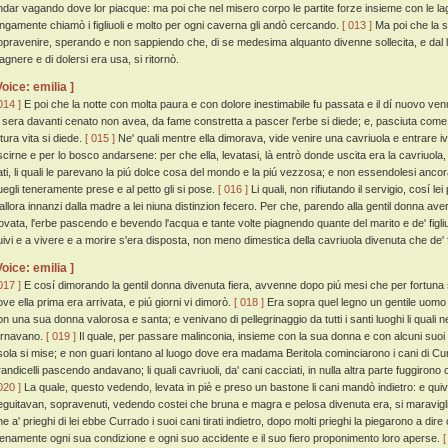
ndar vagando dove lor piacque: ma poi che nel misero corpo le partite forze insieme con le lag
ungamente chiamò i figliuoli e molto per ogni caverna gli andò cercando.
[ 013 ]
Ma poi che la s
opravenire, sperando e non sappiendo che, di se medesima alquanto divenne sollecita, e dal lit
agnere e di dolersi era usa, si ritornò.
Voice: emilia ]
014 ]
E poi che la notte con molta paura e con dolore inestimabile fu passata e il dí nuovo venut
a sera davanti cenato non avea, da fame constretta a pascer l'erbe si diede; e, pasciuta come 
tura vita si diede.
[ 015 ]
Ne' quali mentre ella dimorava, vide venire una cavriuola e entrare i
scirne e per lo bosco andarsene: per che ella, levatasi, là entrò donde uscita era la cavriuola,
ati, li quali le parevano la piú dolce cosa del mondo e la piú vezzosa; e non essendolesi ancora 
uegli teneramente prese e al petto gli si pose.
[ 016 ]
Li quali, non rifiutando il servigio, cosí
'allora innanzi dalla madre a lei niuna distinzion fecero. Per che, parendo alla gentil donna a
rovata, l'erbe pascendo e bevendo l'acqua e tante volte piagnendo quante del marito e de' figliuol
uivi e a vivere e a morire s'era disposta, non meno dimestica della cavriuola divenuta che de' fi
Voice: emilia ]
017 ]
E cosí dimorando la gentil donna divenuta fiera, avvenne dopo piú mesi che per fortuna si
ove ella prima era arrivata, e piú giorni vi dimorò.
[ 018 ]
Era sopra quel legno un gentile uomo
on una sua donna valorosa e santa; e venivano di pellegrinaggio da tutti i santi luoghi li quali 
ornavano.
[ 019 ]
Il quale, per passare malinconia, insieme con la sua donna e con alcuni suoi f
'isola si mise; e non guari lontano al luogo dove era madama Beritola cominciarono i cani di Curra
randicelli pascendo andavano; li quali cavriuoli, da' cani cacciati, in nulla altra parte fuggiro
020 ]
La quale, questo vedendo, levata in piè e preso un bastone li cani mandò indietro: e quiv
eguitavan, sopravenuti, vedendo costei che bruna e magra e pelosa divenuta era, si maravigliar
e a' prieghi di lei ebbe Currado i suoi cani tirati indietro, dopo molti prieghi la piegarono a dire
ienamente ogni sua condizione e ogni suo accidente e il suo fiero proponimento loro aperse.
[