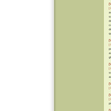
[
[ 
a
s
de
c
d
q
[
[ 
p
a
gh
[
[ 
s
a
[
[ 
[
[ 
p
[