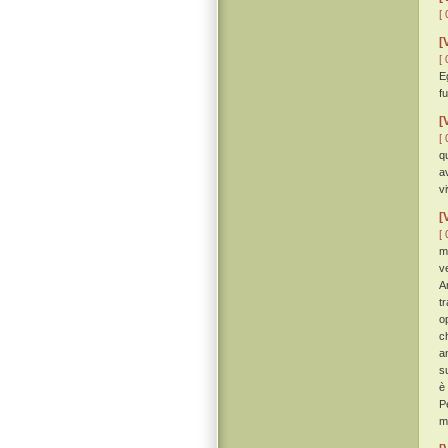
[ 
[
[ 
E
f
[
[ 
q
a
v
[
[ 
m
v
A
t
o
c
a
s
è
P
m