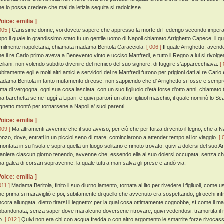
he io possa credere che mai da letizia seguita si radolcisse.
Voice: emilia ]
005 ]
Carissime donne, voi dovete sapere che appresso la morte di Federigo secondo imperado
ppo il quale in grandissimo stato fu un gentile uomo di Napoli chiamato Arrighetto Capece, il q
imilmente napoletana, chiamata madama Beritola Caracciola.
[ 006 ]
Il quale Arrighetto, avendo
he il re Carlo primo aveva a Benevento vinto e ucciso Manfredi, e tutto il Regno a lui si rivolg
iciliani, non volendo subdito divenire del nemico del suo signore, di fuggire s'apparecchiava.
[
ubitamente egli e molti altri amici e servidori del re Manfredi furono per prigioni dati al re Carl
adama Beritola in tanto mutamento di cose, non sappiendo che d' Arrighetto si fosse e sempr
ema di vergogna, ogni sua cosa lasciata, con un suo figliuolo d'età forse d'otto anni, chiamato
na barchetta se ne fuggí a Lipari, e quivi partorí un altro figliuol maschio, il quale nominò lo Sc
egnetto montò per tornarsene a Napoli a' suoi parenti.
Voice: emilia ]
009 ]
Ma altramenti avvenne che il suo avviso; per ciò che per forza di vento il legno, che a Nap
onzo, dove, entrati in un picciol seno di mare, cominciarono a attender tempo al lor viaggio.
[ 
montata in su l'isola e sopra quella un luogo solitario e rimoto trovato, quivi a dolersi del suo A
aniera ciascun giorno tenendo, avvenne che, essendo ella al suo dolersi occupata, senza che
na galea di corsari sopravenne, la quale tutti a man salva gli prese e andò via.
Voice: emilia ]
011 ]
Madama Beritola, finito il suo diurno lamento, tornata al lito per rivedere i figliuoli, come u
he prima si maravigliò e poi, subitamente di quello che avvenuto era sospettando, gli occhi inf
ncora allungata, dietro tirarsi il legnetto: per la qual cosa ottimamente cognobbe, sí come il mari
bbandonata, senza saper dove mai alcuno doversene ritrovare, quivi vedendosi, tramortita il mar
to.
[ 012 ]
Quivi non era chi con acqua fredda o con altro argomento le smarrite forze rivocasse, 