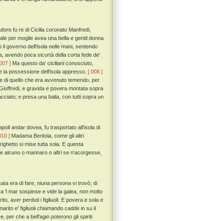
re fu re di Cicilia coronato Manfredi,
uale per moglie avea una bella e gentil donna
 il governo dell'isola nelle mani, sentendo
ea, avendo poca sicurtà della corta fede de'
 007 ]
Ma questo da' ciciliani conosciuto,
o e la possessione dell'isola appresso.
[ 008 ]
e di quello che era avvenuto temendo, per
 Giuffredi, e gravida e povera montata sopra
acciato; e presa una balia, con tutti sopra un
oli andar dovea, fu trasportato all'isola di
010 ]
Madama Beritola, come gli altri
rrighetto si mise tutta sola. E questa
 alcuno o marinaro o altri se n'acorgesse,
sata era di fare, niuna persona vi trovò; di
ra 'l mar sospinse e vide la galea, non molto
to, aver perduti i figliuoli. E povera e sola e
ito e' figliuoli chiamando cadde in su il
per che a bell'agio poterono gli spiriti