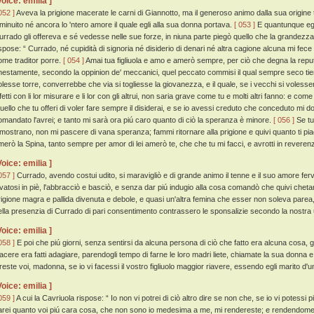
Voice: emilia ]
052 ]
Aveva la prigione macerate le carni di Giannotto, ma il generoso animo dalla sua origine 
iminuito né ancora lo 'ntero amore il quale egli alla sua donna portava.
[ 053 ]
E quantunque egl
urrado gli offereva e sé vedesse nelle sue forze, in niuna parte piegò quello che la grandezza 
ispose: “ Currado, né cupidità di signoria né disiderio di denari né altra cagione alcuna mi fece m
ome traditor porre.
[ 054 ]
Amai tua figliuola e amo e amerò sempre, per ciò che degna la repu
nestamente, secondo la oppinion de' meccanici, quel peccato commisi il qual sempre seco tie
olesse torre, converrebbe che via si togliesse la giovanezza, e il quale, se i vecchi si volessero
ifetti con li lor misurare e li lor con gli altrui, non saria grave come tu e molti altri fanno: e 
uello che tu offeri di voler fare sempre il disiderai, e se io avessi creduto che conceduto mi
omandato l'avrei; e tanto mi sarà ora piú caro quanto di ciò la speranza è minore.
[ 056 ]
Se tu
imostrano, non mi pascere di vana speranza; fammi ritornare alla prigione e quivi quanto ti piac
merò la Spina, tanto sempre per amor di lei amerò te, che che tu mi facci, e avrotti in reverenz
Voice: emilia ]
057 ]
Currado, avendo costui udito, si maravigliò e di grande animo il tenne e il suo amore ferv
evatosi in piè, l'abbracciò e basciò, e senza dar piú indugio alla cosa comandò che quivi chet
rigione magra e pallida divenuta e debole, e quasi un'altra femina che esser non soleva parea,
ella presenzia di Currado di pari consentimento contrassero le sponsalizie secondo la nostra
Voice: emilia ]
058 ]
E poi che piú giorni, senza sentirsi da alcuna persona di ciò che fatto era alcuna cosa, gl
iacere era fatti adagiare, parendogli tempo di farne le loro madri liete, chiamate la sua donna e
ireste voi, madonna, se io vi facessi il vostro figliuolo maggior riavere, essendo egli marito d'un
Voice: emilia ]
059 ]
A cui la Cavriuola rispose: “ Io non vi potrei di ciò altro dire se non che, se io vi potessi 
arei quanto voi piú cara cosa, che non sono io medesima a me, mi rendereste; e rendendomela 