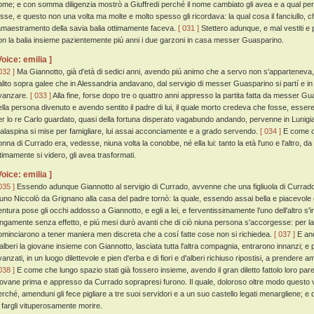
ome; e con somma diligenzia mostrò a Giuffredi perché il nome cambiato gli avea e a qual per
osse, e questo non una volta ma molte e molto spesso gli ricordava: la qual cosa il fanciullo,
'amaestramento della savia balia ottimamente faceva.
[ 031 ]
Stettero adunque, e mal vestiti e p
on la balia insieme pazientemente piú anni i due garzoni in casa messer Guasparino.
Voice: emilia ]
032 ]
Ma Giannotto, già d'età di sedici anni, avendo piú animo che a servo non s'apparteneva, 
alito sopra galee che in Alessandria andavano, dal servigio di messer Guasparino si partí e in 
vanzare.
[ 033 ]
Alla fine, forse dopo tre o quattro anni appresso la partita fatta da messer 
ella persona divenuto e avendo sentito il padre di lui, il quale morto credeva che fosse, essere
er lo re Carlo guardato, quasi della fortuna disperato vagabundo andando, pervenne in Lunigi
alaspina si mise per famigliare, lui assai acconciamente e a grado servendo.
[ 034 ]
E come ch
onna di Currado era, vedesse, niuna volta la conobbe, né ella lui: tanto la età l'uno e l'altro,
ltimamente si videro, gli avea trasformati.
Voice: emilia ]
035 ]
Essendo adunque Giannotto al servigio di Currado, avvenne che una figliuola di Currado
'uno Niccolò da Grignano alla casa del padre tornò: la quale, essendo assai bella e piacevole e
entura pose gli occhi addosso a Giannotto, e egli a lei, e ferventissimamente l'uno dell'altro s
ungamente senza effetto, e piú mesi durò avanti che di ciò niuna persona s'accorgesse: per la 
ominciarono a tener maniera men discreta che a cosí fatte cose non si richiedea.
[ 037 ]
E and
'alberi la giovane insieme con Giannotto, lasciata tutta l'altra compagnia, entrarono innanzi; e pa
anzati, in un luogo dilettevole e pien d'erba e di fiori e d'alberi richiuso ripostisi, a prendere 
038 ]
E come che lungo spazio stati già fossero insieme, avendo il gran diletto fattolo loro pare
iovane prima e appresso da Currado soprapresi furono. Il quale, doloroso oltre modo questo
erché, amenduni gli fece pigliare a tre suoi servidori e a un suo castello legati menargliene; e
i fargli vituperosamente morire.