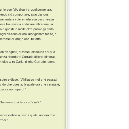
 lo suo fallo d'ogni crudel penitenza,
otendo ciò comportare, avacciandosi
iosamente a volere nella sua vecchiezza
niera trovasse a sodisfare all'ira sua, sí
o e queste e molte altre parole gli andò
oghi ciascun di loro imprigionato fosse, e
erasse di loro; e cosí fu fatto.
arien bisognati, si fosse, ciascuno sel può
nza ricordarsi Currado di loro, dimorati,
 e tolse al re Carlo; di che Currado, come
spiro e disse: “ Ahi lasso me! ché passati
ando che questa, la quale ora che venuta è,
 uscire non spero! ”
he avevi tu a fare in Cicilia? ”
 padre v'ebbe a fare: il quale, ancora che
redi ” .