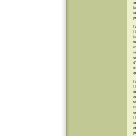
a
l
s
pi
[
[ 
l
fu
u
n
q
d
t
q
[
[ 
d
c
t
l
g
[ 
s
ch
p