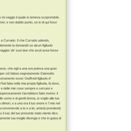
o mi veggio il quale io temeva scoprendolo.
me; e non dubito punto, se io di qui fossi
 a Currado. Il che Currado udendo,
emente la domandò se alcun figliuolo
maggior de' suoi due che avuti avea fosse
osse, che egli a una ora poteva una gran
e per ciò fattosi segretamente Giannotto
veramente esser Giuffredi figliuolo d'
'hai fatta nella mia propia figliuola, là dove,
re e delle mie cose sempre e cercare e
ituperosamente t'avrebbero fatto morire: il
ile uomo e di gentil donna, io voglio alle tue
 dimori, e a una ora il tuo onore e 'l mio nel
convenevole a te e a lei, amistà prendesti)
 il sai; del tuo presente stato niente dico.
tamente tua moglie divenga e che in guisa di