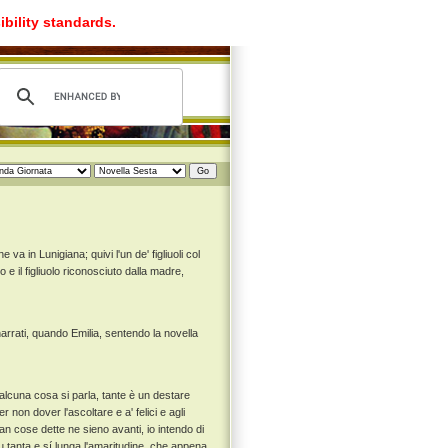
ibility standards.
va in Lunigiana; quivi l'un de' figliuoli col
lo e il figliuolo riconosciuto dalla madre,
arrati, quando Emilia, sentendo la novella
 alcuna cosa si parla, tante è un destare
 non dover l'ascoltare e a' felici e agli
n cose dette ne sieno avanti, io intendo di
 tanta e sí lunga l'amaritudine, che appena