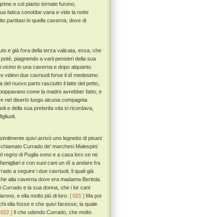
rime e col pianto tornate furono,
ua fatica conobbe vana e vide la notte
o partitasi in quella caverna, dove di
o e già l'ora della terza valicata, essa, che
poté, piagnendo a varii pensieri della sua
vi vicino in una caverna e dopo alquanto
 e videvi due cavriuoli forse il dí medesimo
del nuovo parto rasciutto il latte del petto,
 lei poppavano come la madre avrebber fatto; e
vere nel diserto luogo alcuna compagnia
i e della sua preterita vita si ricordava,
gliuoli.
milmente quivi arrivò uno legnetto di pisani
 chiamato Currado de' marchesi Malespini
nel regno di Puglia sono e a casa loro se ne
amigliari e con suoi cani un dí a andare fra
do a seguire i due cavriuoli, li quali già
no che alla caverna dove era madama Beritola.
i Currado e la sua donna, che i lor cani
ono, e ella molto piú di loro.
[ 021 ]
Ma poi
 chi ella fosse e che quivi facesse; la quale
 022 ]
Il che udendo Currado, che molto