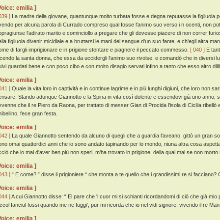
Voice: emilia ]
039 ]
La madre della giovane, quantunque molto turbata fosse e degna reputasse la figliuola per
vendo per alcuna parola di Currado compreso qual fosse l'animo suo verso i n ocenti, non p
opragiunse l'adirato marito e cominciollo a pregare che gli dovesse piacere di non correr fur
lla figliuola divenir micidiale e a bruttarsi le mani del sangue d'un suo fante, e ch'egli altra ma
ome di fargli imprigionare e in prigione stentare e piagnere il peccato commesso.
[ 040 ]
E tant
icendo la santa donna, che essa da uccidergli l'animo suo rivolse; e comandò che in diversi lu
uivi guardati bene e con poco cibo e con molto disagio servati infino a tanto che esso altro dilib
Voice: emilia ]
041 ]
Quale la vita loro in captività e in continue lagrime e in piú lunghi digiuni, che loro non s
ensare. Stando adunque Giannotto e la Spina in vita cosí dolente e essendovi già uno anno, se
vvenne che il re Piero da Raona, per trattato di messer Gian di Procida l'isola di Cicilia ribellò
ibellino, fece gran festa.
Voice: emilia ]
042 ]
La quale Giannotto sentendo da alcuno di quegli che a guardia l'aveano, gittò un gran so
ono omai quattordici anni che io sono andato tapinando per lo mondo, niuna altra cosa aspett
cciò che io mai d'aver ben piú non speri, m'ha trovato in prigione, della qual mai se non morto
Voice: emilia ]
043 ]
“ E come? ” disse il prigioniere “ che monta a te quello che i grandissimi re si facciano? C
Voice: emilia ]
044 ]
A cui Giannotto disse: “ El pare che 'l cuor mi si schianti ricordandomi di ciò che già mio
iccol fanciul fossi quando me ne fuggi', pur mi ricorda che io nel vidi signore, vivendo il re Manf
Voice: emilia ]