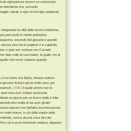
icolo egli potesse essere se conosciuto
 che intendente era, secondo
eggio calzati, a ogni vil servigio adoperati,
sdegnando la viltà della servil condizione,
piú parti andò in niente potendosi
Guasparrino, essendo bel giovane e grande
 ancora vivo ma in prigione e in captività
ana: e quivi per ventura con Currado
e rade volte la sua madre, la quale con la
 da quello che esser soleano quando
, il cui nome era Spina, rimasa vedova
 giovane di poco piú di sedici anni, per
'innamorò.
[ 036 ]
Il quale amore non fu
qual cosa essi, troppo assicurati,
ando un giorno per un bosco bello e folto
rendo loro molta di via aver gli altri
amoroso piacere l'un dell'altro incominciarono.
re molto brieve, in ciò dalla madre della
 vedendo, senza alcuna cosa dire del
 d'ira e di cruccio fremendo andava, disposto