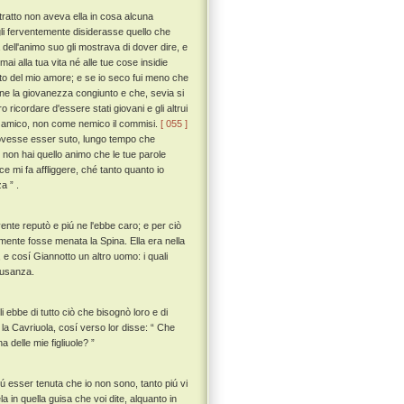
tratto non aveva ella in cosa alcuna
i ferventemente disiderasse quello che
dell'animo suo gli mostrava di dover dire, e
ai alla tua vita né alle tue cose insidie
to del mio amore; e se io seco fui meno che
ne la giovanezza congiunto e che, sevia si
 ricordare d'essere stati giovani e gli altrui
come amico, non come nemico il commisi.
[ 055 ]
 dovesse esser suto, lungo tempo che
 non hai quello animo che le tue parole
e mi fa affliggere, ché tanto quanto io
a ” .
ente reputò e piú ne l'ebbe caro; e per ciò
amente fosse menata la Spina. Ella era nella
 e cosí Giannotto un altro uomo: i quali
 usanza.
i ebbe di tutto ciò che bisognò loro e di
 la Cavriuola, cosí verso lor disse: “ Che
a delle mie figliuole? ”
piú esser tenuta che io non sono, tanto piú vi
in quella guisa che voi dite, alquanto in