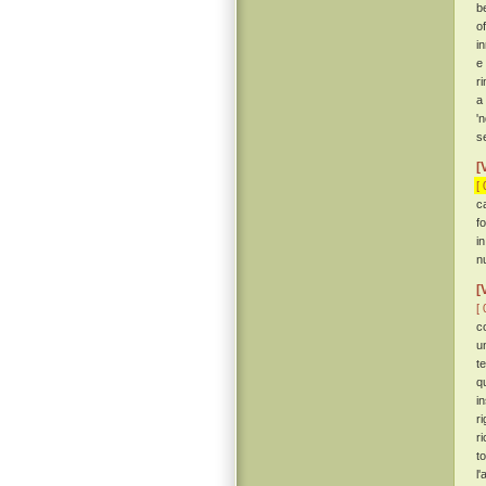
b
o
i
e
r
a
'
s
[
[ 
c
f
i
n
[
[ 
c
u
t
q
i
r
r
t
l