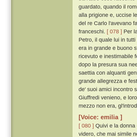
guardato, quando il romor
alla prigione e, uccise l
del re Carlo l'avevano fa
franceschi.
[ 078 ]
Per l
Petro, il quale lui in tu
era in grande e buono 
ricevuto e inestimabile f
dopo la presura sua nee
saettia con alquanti gen
grande allegrezza e fes
de' suoi amici incontro 
Giuffredi venieno, e loro
mezzo non era, gl'intro
[Voice: emilia ]
[ 080 ]
Quivi e la donna e 
videro, che mai simile n