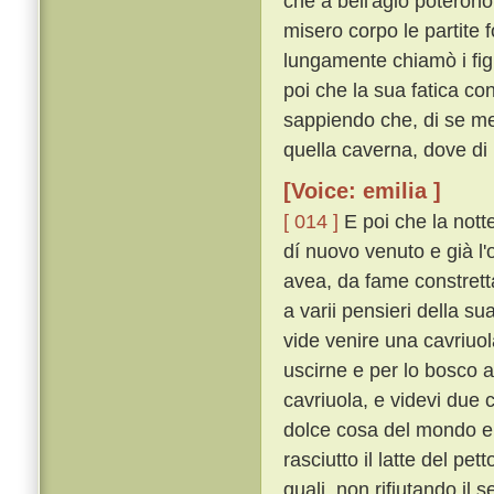
che a bell'agio poterono
misero corpo le partite 
lungamente chiamò i fig
poi che la sua fatica c
sappiendo che, di se med
quella caverna, dove di p
[Voice: emilia ]
[ 014 ]
E poi che la nott
dí nuovo venuto e già l'
avea, da fame constrett
a varii pensieri della su
vide venire una cavriuol
uscirne e per lo bosco a
cavriuola, e videvi due c
dolce cosa del mondo e 
rasciutto il latte del pe
quali, non rifiutando il