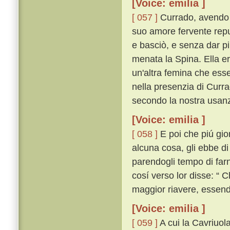
[Voice: emilia ]
[ 057 ]
Currado, avendo co
suo amore fervente reput
e basciò, e senza dar p
menata la Spina. Ella er
un'altra femina che esse
nella presenzia di Curr
secondo la nostra usan
[Voice: emilia ]
[ 058 ]
E poi che piú gior
alcuna cosa, gli ebbe di 
parendogli tempo di farn
cosí verso lor disse: “ C
maggior riavere, essendo
[Voice: emilia ]
[ 059 ]
A cui la Cavriuola 