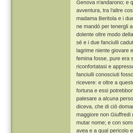
Genova n'andarono; e qui
avventura, tra l'altre c
madama Beritola e i due f
ne mandò per tenergli a 
dolente oltre modo della
sé e i due fanciulli ca
lagrime niente giovare 
femina fosse, pure era 
riconfortatasi e appres
fanciulli conosciuti fo
ricevere: e oltre a que
fortuna e essi potrebbon
palesare a alcuna person
diceva, che di ciò doman
maggiore non Giuffredi 
mutar nome; e con somma
avea e a qual pericolo 