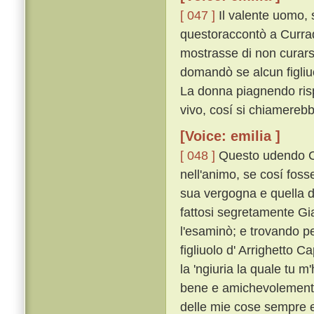
[ 047 ]
Il valente uomo, 
questoraccontò a Currad
mostrasse di non curar
domandò se alcun figliu
La donna piagnendo risp
vivo, cosí si chiamerebb
[Voice: emilia ]
[ 048 ]
Questo udendo Cu
nell'animo, se cosí foss
sua vergogna e quella de
fattosi segretamente Gi
l'esaminò; e trovando pe
figliuolo d' Arrighetto C
la 'ngiuria la quale tu m'
bene e amichevolemente,
delle mie cose sempre e 