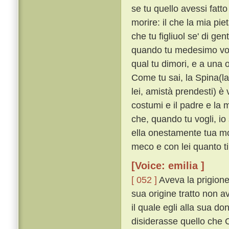
se tu quello avessi fatt
morire: il che la mia pi
che tu figliuol se' di ge
quando tu medesimo vogli,
qual tu dimori, e a una o
Come tu sai, la Spina(l
lei, amistà prendesti) è
costumi e il padre e la m
che, quando tu vogli, io
ella onestamente tua mog
meco e con lei quanto ti
[Voice: emilia ]
[ 052 ]
Aveva la prigione
sua origine tratto non a
il quale egli alla sua d
disiderasse quello che C