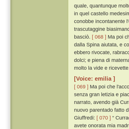
quale, quantunque molto 
in quel castello medesi
conobbe incontanente l'
trascutaggine biasimand
basciò.
[ 068 ]
Ma poi ch
dalla Spina aiutata, e co
ebbero rivocate, rabracc
dolci; e piena di materna
molto la vide e ricevette
[Voice: emilia ]
[ 069 ]
Ma poi che l'accog
senza gran letizia e piac
narrato, avendo già Curra
nuovo parentado fatto da
Giuffredi:
[ 070 ]
“ Curra
avete onorata mia madre