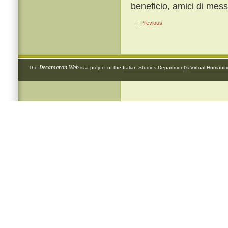
beneficio, amici di me
← Previous
Decameron Web
The
is a project of the
Italian Studies Department
's
Virtual Humanit