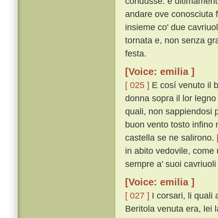
condusse: e ultimamente
andare ove conosciuta f
insieme co' due cavriuol
tornata e, non senza gra
festa.
[Voice: emilia ]
[ 025 ]
E cosí venuto il
donna sopra il lor legno 
quali, non sappiendosi p
buon vento tosto infino 
castella se ne salirono.
in abito vedovile, come
sempre a' suoi cavriuol
[Voice: emilia ]
[ 027 ]
I corsari, li qua
Beritola venuta era, lei 