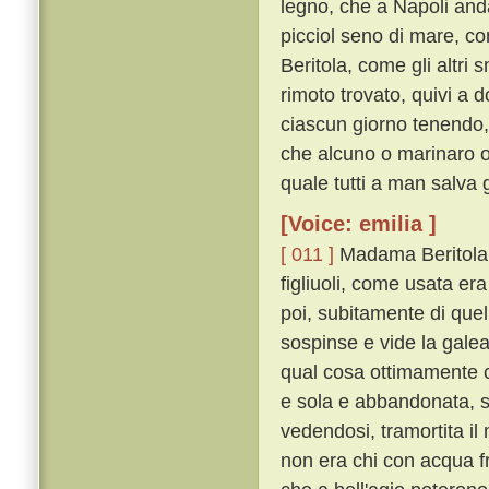
legno, che a Napoli anda
picciol seno di mare, co
Beritola, come gli altri 
rimoto trovato, quivi a 
ciascun giorno tenendo,
che alcuno o marinaro o 
quale tutti a man salva 
[Voice: emilia ]
[ 011 ]
Madama Beritola, f
figliuoli, come usata era
poi, subitamente di quel
sospinse e vide la galea,
qual cosa ottimamente co
e sola e abbandonata, s
vedendosi, tramortita il 
non era chi con acqua f