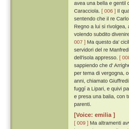
avea una bella e genti
Caracciola.
[ 006 ]
Il qua
sentendo che il re Carlo
Regno a lui si rivolgea, 
volendo subdito divenir
007 ]
Ma questo da' cicil
servidori del re Manfred
dell'isola appresso.
[ 00
sappiendo che d' Arrigh
per tema di vergogna, og
anni, chiamato Giuffred
fuggí a Lipari, e quivi p
e presa una balia, con t
parenti.
[Voice: emilia ]
[ 009 ]
Ma altramenti avve