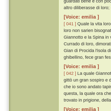
guardati bene e con poco
altro diliberasse di loro; 
[Voice: emilia ]
[ 041 ]
Quale la vita loro
loro non sarien bisogna
Giannotto e la Spina in 
Currado di loro, dimorat
Gian di Procida l'isola d
ghibellino, fece gran fes
[Voice: emilia ]
[ 042 ]
La quale Giannott
gittò un gran sospiro e 
che io sono andato tapi
questa, la quale ora che
trovato in prigione, del
[Voice: emilia ]