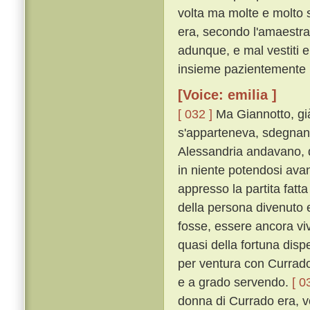
volta ma molte e molto s
era, secondo l'amaestra
adunque, e mal vestiti e 
insieme pazientemente 
[Voice: emilia ]
[ 032 ]
Ma Giannotto, già
s'apparteneva, sdegnando
Alessandria andavano, da
in niente potendosi ava
appresso la partita fat
della persona divenuto e
fosse, essere ancora viv
quasi della fortuna dis
per ventura con Currado
e a grado servendo.
[ 0
donna di Currado era, ve