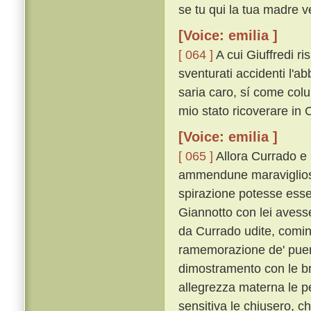
se tu qui la tua madre v
[Voice: emilia ]
[ 064 ]
A cui Giuffredi ri
sventurati accidenti l'
saria caro, sí come colu
mio stato ricoverare in Ci
[Voice: emilia ]
[ 065 ]
Allora Currado e l
ammendune maravigliosa
spirazione potesse esse
Giannotto con lei avess
da Currado udite, cominc
ramemorazione de' pueril
dimostramento con le bra
allegrezza materna le pe
sensitiva le chiusero, c