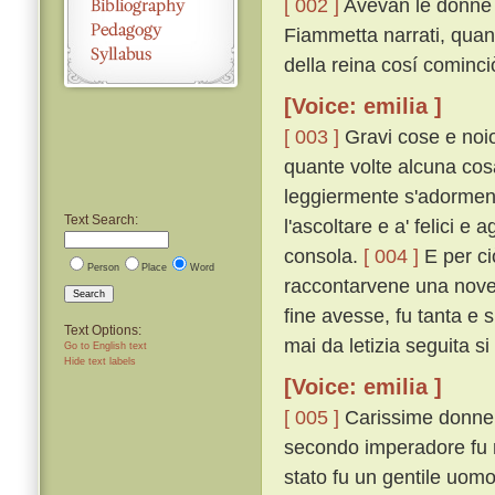
[ 002 ]
Avevan le donne p
Fiammetta narrati, quan
della reina cosí cominci
[Voice: emilia ]
[ 003 ]
Gravi cose e noio
quante volte alcuna cosa
leggiermente s'adorment
Text Search:
l'ascoltare e a' felici e 
consola.
[ 004 ]
E per ci
Person
Place
Word
raccontarvene una novel
Search
fine avesse, fu tanta e 
Text Options:
mai da letizia seguita si
Go to English text
Hide text labels
[Voice: emilia ]
[ 005 ]
Carissime donne,
secondo imperadore fu re
stato fu un gentile uomo