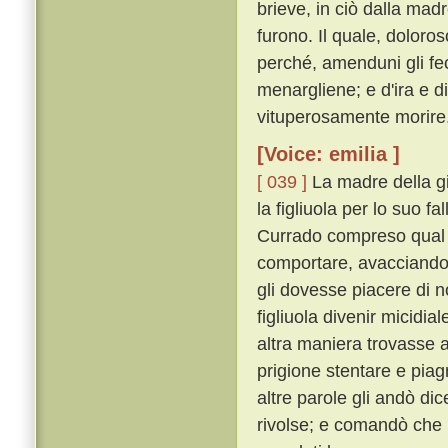
brieve, in ciò dalla ma
furono. Il quale, dolor
perché, amenduni gli fece
menargliene; e d'ira e d
vituperosamente morire
[Voice: emilia ]
[ 039 ]
La madre della g
la figliuola per lo suo f
Currado compreso qual f
comportare, avacciandos
gli dovesse piacere di n
figliuola divenir micidia
altra maniera trovasse a 
prigione stentare e pi
altre parole gli andò di
rivolse; e comandò che i