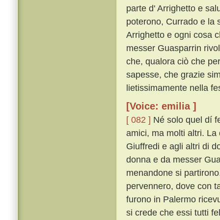
parte d' Arrighetto e sa
poterono, Currado e la su
Arrighetto e ogni cosa c
messer Guasparrin rivolti
che, qualora ciò che per 
sapesse, che grazie sim
lietissimamente nella fe
[Voice: emilia ]
[ 082 ]
Né solo quel dí fe
amici, ma molti altri. L
Giuffredi e agli altri di
donna e da messer Guasp
menandone si partirono
pervennero, dove con tant
furono in Palermo ricev
si crede che essi tutti 