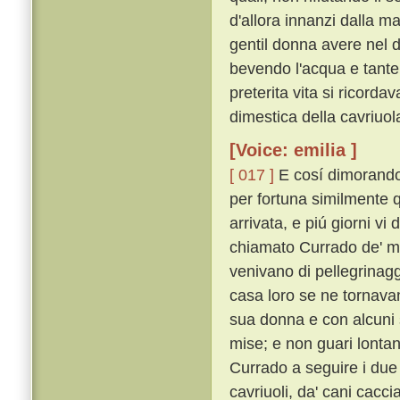
d'allora innanzi dalla m
gentil donna avere nel 
bevendo l'acqua e tante 
preterita vita si ricorda
dimestica della cavriuola
[Voice: emilia ]
[ 017 ]
E cosí dimorando 
per fortuna similmente q
arrivata, e piú giorni vi
chiamato Currado de' m
venivano di pellegrinaggi
casa loro se ne tornav
sua donna e con alcuni su
mise; e non guari lonta
Currado a seguire i due c
cavriuoli, da' cani cacci