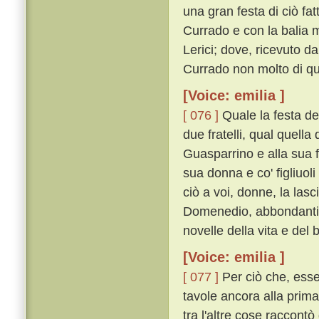
una gran festa di ciò fat
Currado e con la balia 
Lerici; dove, ricevuto d
Currado non molto di qu
[Voice: emilia ]
[ 076 ]
Quale la festa del
due fratelli, qual quella d
Guasparrino e alla sua fi
sua donna e co' figliuol
ciò a voi, donne, la las
Domenedio, abbondantis
novelle della vita e del
[Voice: emilia ]
[ 077 ]
Per ciò che, essen
tavole ancora alla prima
tra l'altre cose raccontò