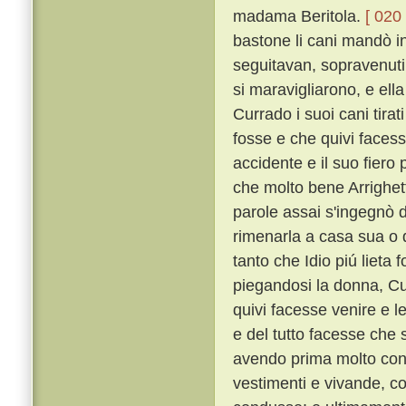
madama Beritola.
[ 020 
bastone li cani mandò in
seguitavan, sopravenuti
si maravigliarono, e ella
Currado i suoi cani tirat
fosse e che quivi faces
accidente e il suo fier
che molto bene Arrighe
parole assai s'ingegnò d
rimenarla a casa sua o d
tanto che Idio piú lieta
piegandosi la donna, Cu
quivi facesse venire e le
e del tutto facesse che
avendo prima molto con m
vestimenti e vivande, c