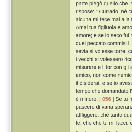
parte piegò quello che l
rispose: “ Currado, né cu
alcuna mi fece mai alla 
Amai tua figliuola e am
amore; e se io seco fui
quel peccato commisi il
sevia si volesse torre, 
i vecchi si volessero rico
misurare e li lor con gli
amico, non come nemico
il disiderai, e se io av
tempo che domandato l'a
è minore.
[ 056 ]
Se tu n
pascere di vana speranza
affliggere, ché tanto q
te, che che tu mi facci, e