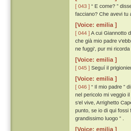
[ 043 ]
“ E come? ” disse 
facciano? Che avevi tu a 
[Voice: emilia ]
[ 044 ]
A cui Giannotto di
che già mio padre v'ebbe
ne fuggi', pur mi ricorda
[Voice: emilia ]
[ 045 ]
Seguí il prigionie
[Voice: emilia ]
[ 046 ]
“ Il mio padre ” 
nel pericolo mi veggio i
s'el vive, Arrighetto Ca
punto, se io di qui fossi
grandissimo luogo ” .
[Voice: emilia ]