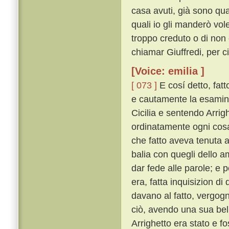
casa avuti, già sono qua
quali io gli manderò vole
troppo creduto o di non c
chiamar Giuffredi, per c
[Voice: emilia ]
[ 073 ]
E cosí detto, fatt
e cautamente la esaminò 
Cicilia e sentendo Arrig
ordinatamente ogni cosa 
che fatto aveva tenuta 
balia con quegli dello 
dar fede alle parole; e
era, fatta inquisizion d
davano al fatto, vergogn
ciò, avendo una sua bella
Arrighetto era stato e f