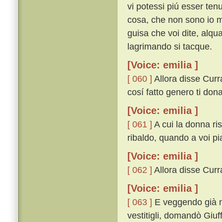
vi potessi piú esser ten
cosa, che non sono io 
guisa che voi dite, alqu
lagrimando si tacque.
[Voice: emilia ]
[ 060 ]
Allora disse Curr
cosí fatto genero ti dona
[Voice: emilia ]
[ 061 ]
A cui la donna ri
ribaldo, quando a voi pi
[Voice: emilia ]
[ 062 ]
Allora disse Currad
[Voice: emilia ]
[ 063 ]
E veggendo già ne
vestitigli, domandò Giuff