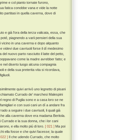
rime e col pianto tornate furono,
ua fatica conobbe vana e vide la notte
o partitasi in quella caverna, dove di
o e già l'ora della terza valicata, essa, che
poté, piagnendo a varii pensieri della sua
vi vicino in una caverna e dopo alquanto
 e videvi due cavriuoli forse il dí medesimo
del nuovo parto rasciutto il latte del petto,
 lei poppavano come la madre avrebber fatto; e
vere nel diserto luogo alcuna compagnia
i e della sua preterita vita si ricordava,
gliuoli.
milmente quivi arrivò uno legnetto di pisani
 chiamato Currado de' marchesi Malespini
nel regno di Puglia sono e a casa loro se ne
amigliari e con suoi cani un dí a andare fra
do a seguire i due cavriuoli, li quali già
no che alla caverna dove era madama Beritola.
i Currado e la sua donna, che i lor cani
ono, e ella molto piú di loro.
[ 021 ]
Ma poi
 chi ella fosse e che quivi facesse; la quale
 022 ]
Il che udendo Currado, che molto