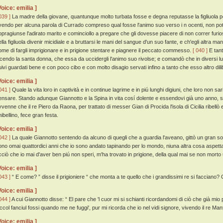
Voice: emilia ]
039 ]
La madre della giovane, quantunque molto turbata fosse e degna reputasse la figliuola per
vendo per alcuna parola di Currado compreso qual fosse l'animo suo verso i n ocenti, non p
opragiunse l'adirato marito e cominciollo a pregare che gli dovesse piacere di non correr fur
lla figliuola divenir micidiale e a bruttarsi le mani del sangue d'un suo fante, e ch'egli altra ma
ome di fargli imprigionare e in prigione stentare e piagnere il peccato commesso.
[ 040 ]
E tant
icendo la santa donna, che essa da uccidergli l'animo suo rivolse; e comandò che in diversi lu
uivi guardati bene e con poco cibo e con molto disagio servati infino a tanto che esso altro dilib
Voice: emilia ]
041 ]
Quale la vita loro in captività e in continue lagrime e in piú lunghi digiuni, che loro non s
ensare. Stando adunque Giannotto e la Spina in vita cosí dolente e essendovi già uno anno, se
vvenne che il re Piero da Raona, per trattato di messer Gian di Procida l'isola di Cicilia ribellò
ibellino, fece gran festa.
Voice: emilia ]
042 ]
La quale Giannotto sentendo da alcuno di quegli che a guardia l'aveano, gittò un gran so
ono omai quattordici anni che io sono andato tapinando per lo mondo, niuna altra cosa aspett
cciò che io mai d'aver ben piú non speri, m'ha trovato in prigione, della qual mai se non morto
Voice: emilia ]
043 ]
“ E come? ” disse il prigioniere “ che monta a te quello che i grandissimi re si facciano? C
Voice: emilia ]
044 ]
A cui Giannotto disse: “ El pare che 'l cuor mi si schianti ricordandomi di ciò che già mio
iccol fanciul fossi quando me ne fuggi', pur mi ricorda che io nel vidi signore, vivendo il re Manf
Voice: emilia ]