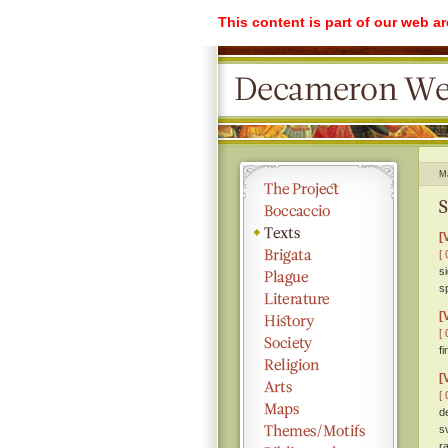
This content is part of our web a
M
S
[
[ 
si
sp
[
[ 
f
[
[ 
d
s
r