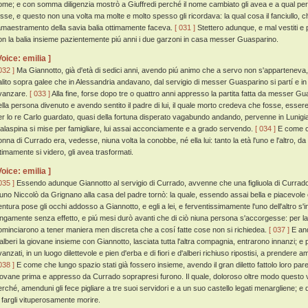
ome; e con somma diligenzia mostrò a Giuffredi perché il nome cambiato gli avea e a qual per
osse, e questo non una volta ma molte e molto spesso gli ricordava: la qual cosa il fanciullo,
'amaestramento della savia balia ottimamente faceva.
[ 031 ]
Stettero adunque, e mal vestiti e p
on la balia insieme pazientemente piú anni i due garzoni in casa messer Guasparino.
Voice: emilia ]
032 ]
Ma Giannotto, già d'età di sedici anni, avendo piú animo che a servo non s'apparteneva, 
alito sopra galee che in Alessandria andavano, dal servigio di messer Guasparino si partí e in 
vanzare.
[ 033 ]
Alla fine, forse dopo tre o quattro anni appresso la partita fatta da messer 
ella persona divenuto e avendo sentito il padre di lui, il quale morto credeva che fosse, essere
er lo re Carlo guardato, quasi della fortuna disperato vagabundo andando, pervenne in Lunigi
alaspina si mise per famigliare, lui assai acconciamente e a grado servendo.
[ 034 ]
E come ch
onna di Currado era, vedesse, niuna volta la conobbe, né ella lui: tanto la età l'uno e l'altro,
ltimamente si videro, gli avea trasformati.
Voice: emilia ]
035 ]
Essendo adunque Giannotto al servigio di Currado, avvenne che una figliuola di Currado
'uno Niccolò da Grignano alla casa del padre tornò: la quale, essendo assai bella e piacevole e
entura pose gli occhi addosso a Giannotto, e egli a lei, e ferventissimamente l'uno dell'altro s
ungamente senza effetto, e piú mesi durò avanti che di ciò niuna persona s'accorgesse: per la 
ominciarono a tener maniera men discreta che a cosí fatte cose non si richiedea.
[ 037 ]
E and
'alberi la giovane insieme con Giannotto, lasciata tutta l'altra compagnia, entrarono innanzi; e pa
anzati, in un luogo dilettevole e pien d'erba e di fiori e d'alberi richiuso ripostisi, a prendere 
038 ]
E come che lungo spazio stati già fossero insieme, avendo il gran diletto fattolo loro pare
iovane prima e appresso da Currado soprapresi furono. Il quale, doloroso oltre modo questo
erché, amenduni gli fece pigliare a tre suoi servidori e a un suo castello legati menargliene; e
i fargli vituperosamente morire.