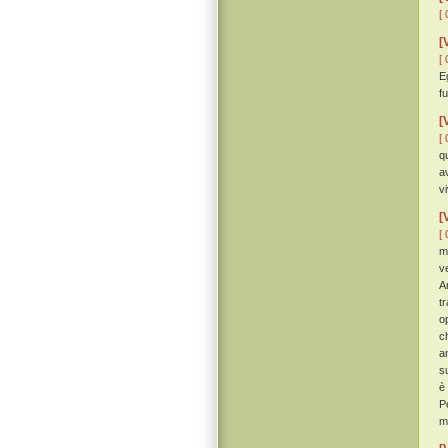
[ 
[
[ 
E
f
[
[ 
q
a
v
[
[ 
m
v
A
t
o
c
a
s
è
P
m