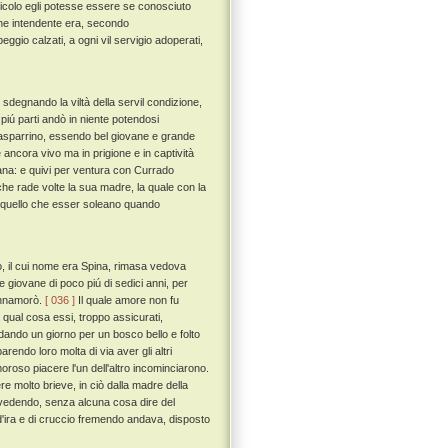
icolo egli potesse essere se conosciuto
 che intendente era, secondo
eggio calzati, a ogni vil servigio adoperati,
sdegnando la viltà della servil condizione,
piú parti andò in niente potendosi
Guasparrino, essendo bel giovane e grande
 ancora vivo ma in prigione e in captività
ana: e quivi per ventura con Currado
e rade volte la sua madre, la quale con la
 da quello che esser soleano quando
, il cui nome era Spina, rimasa vedova
 giovane di poco piú di sedici anni, per
'innamorò.
[ 036 ]
Il quale amore non fu
qual cosa essi, troppo assicurati,
ando un giorno per un bosco bello e folto
rendo loro molta di via aver gli altri
amoroso piacere l'un dell'altro incominciarono.
re molto brieve, in ciò dalla madre della
 vedendo, senza alcuna cosa dire del
 d'ira e di cruccio fremendo andava, disposto