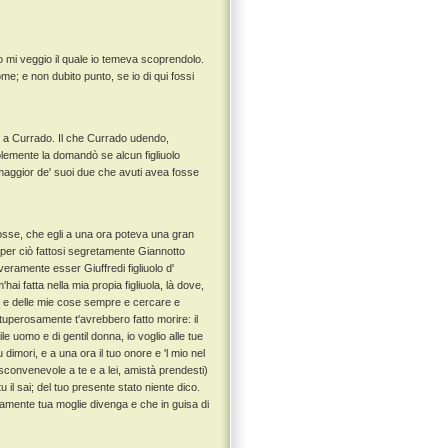
o mi veggio il quale io temeva scoprendolo.
me; e non dubito punto, se io di qui fossi
 a Currado. Il che Currado udendo,
emente la domandò se alcun figliuolo
maggior de' suoi due che avuti avea fosse
osse, che egli a una ora poteva una gran
e per ciò fattosi segretamente Giannotto
veramente esser Giuffredi figliuolo d'
'hai fatta nella mia propia figliuola, là dove,
re e delle mie cose sempre e cercare e
ituperosamente t'avrebbero fatto morire: il
ile uomo e di gentil donna, io voglio alle tue
 dimori, e a una ora il tuo onore e 'l mio nel
convenevole a te e a lei, amistà prendesti)
 il sai; del tuo presente stato niente dico.
tamente tua moglie divenga e che in guisa di