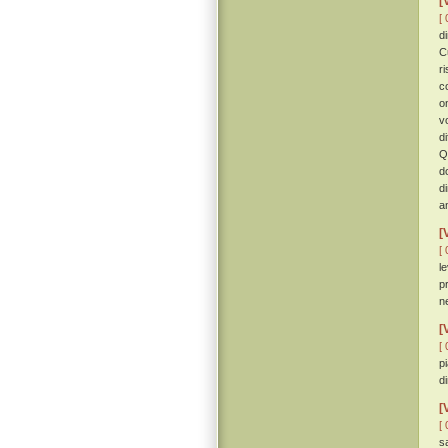
[
[ 
d
C
r
c
o
v
d
Q
d
d
a
[
[ 
l
p
n
[
[ 
p
d
[
[ 
s