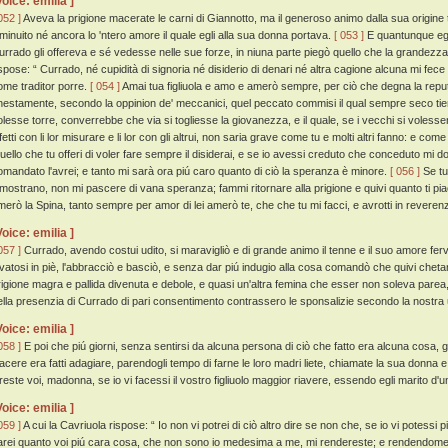
Voice: emilia ]
052 ]
Aveva la prigione macerate le carni di Giannotto, ma il generoso animo dalla sua origine 
iminuito né ancora lo 'ntero amore il quale egli alla sua donna portava.
[ 053 ]
E quantunque egl
urrado gli offereva e sé vedesse nelle sue forze, in niuna parte piegò quello che la grandezza 
ispose: “ Currado, né cupidità di signoria né disiderio di denari né altra cagione alcuna mi fece m
ome traditor porre.
[ 054 ]
Amai tua figliuola e amo e amerò sempre, per ciò che degna la repu
nestamente, secondo la oppinion de' meccanici, quel peccato commisi il qual sempre seco tie
olesse torre, converrebbe che via si togliesse la giovanezza, e il quale, se i vecchi si volessero
ifetti con li lor misurare e li lor con gli altrui, non saria grave come tu e molti altri fanno: e 
uello che tu offeri di voler fare sempre il disiderai, e se io avessi creduto che conceduto mi
omandato l'avrei; e tanto mi sarà ora piú caro quanto di ciò la speranza è minore.
[ 056 ]
Se tu
imostrano, non mi pascere di vana speranza; fammi ritornare alla prigione e quivi quanto ti piac
merò la Spina, tanto sempre per amor di lei amerò te, che che tu mi facci, e avrotti in reverenz
Voice: emilia ]
057 ]
Currado, avendo costui udito, si maravigliò e di grande animo il tenne e il suo amore ferv
evatosi in piè, l'abbracciò e basciò, e senza dar piú indugio alla cosa comandò che quivi chet
rigione magra e pallida divenuta e debole, e quasi un'altra femina che esser non soleva parea,
ella presenzia di Currado di pari consentimento contrassero le sponsalizie secondo la nostra
Voice: emilia ]
058 ]
E poi che piú giorni, senza sentirsi da alcuna persona di ciò che fatto era alcuna cosa, gl
iacere era fatti adagiare, parendogli tempo di farne le loro madri liete, chiamate la sua donna e
ireste voi, madonna, se io vi facessi il vostro figliuolo maggior riavere, essendo egli marito d'un
Voice: emilia ]
059 ]
A cui la Cavriuola rispose: “ Io non vi potrei di ciò altro dire se non che, se io vi potessi 
arei quanto voi piú cara cosa, che non sono io medesima a me, mi rendereste; e rendendomela 