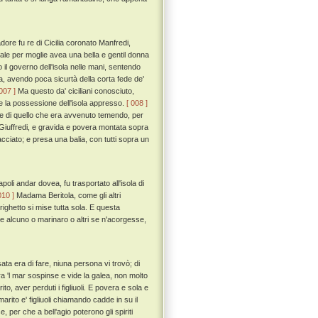
re fu re di Cicilia coronato Manfredi,
uale per moglie avea una bella e gentil donna
 il governo dell'isola nelle mani, sentendo
ea, avendo poca sicurtà della corta fede de'
 007 ]
Ma questo da' ciciliani conosciuto,
o e la possessione dell'isola appresso.
[ 008 ]
e di quello che era avvenuto temendo, per
 Giuffredi, e gravida e povera montata sopra
acciato; e presa una balia, con tutti sopra un
oli andar dovea, fu trasportato all'isola di
010 ]
Madama Beritola, come gli altri
rrighetto si mise tutta sola. E questa
 alcuno o marinaro o altri se n'acorgesse,
sata era di fare, niuna persona vi trovò; di
ra 'l mar sospinse e vide la galea, non molto
to, aver perduti i figliuoli. E povera e sola e
ito e' figliuoli chiamando cadde in su il
per che a bell'agio poterono gli spiriti