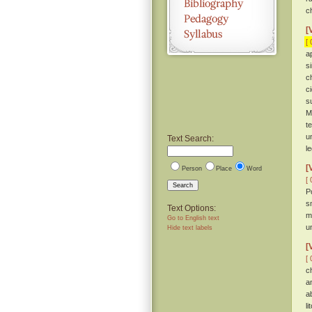
c
[
[ 
a
s
c
c
s
M
t
u
Text Search:
l
[
Person
Place
Word
[ 
Search
P
s
Text Options:
m
Go to English text
u
Hide text labels
[
[ 
c
a
a
li