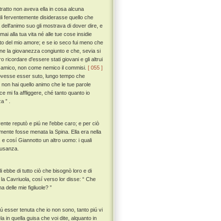
tratto non aveva ella in cosa alcuna
i ferventemente disiderasse quello che
dell'animo suo gli mostrava di dover dire, e
ai alla tua vita né alle tue cose insidie
to del mio amore; e se io seco fui meno che
ne la giovanezza congiunto e che, sevia si
 ricordare d'essere stati giovani e gli altrui
come amico, non come nemico il commisi.
[ 055 ]
 dovesse esser suto, lungo tempo che
 non hai quello animo che le tue parole
e mi fa affliggere, ché tanto quanto io
a ” .
ente reputò e piú ne l'ebbe caro; e per ciò
amente fosse menata la Spina. Ella era nella
 e cosí Giannotto un altro uomo: i quali
 usanza.
i ebbe di tutto ciò che bisognò loro e di
 la Cavriuola, cosí verso lor disse: “ Che
a delle mie figliuole? ”
piú esser tenuta che io non sono, tanto piú vi
in quella guisa che voi dite, alquanto in