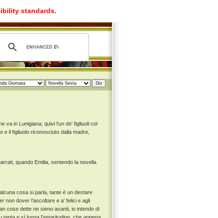
ibility standards.
va in Lunigiana; quivi l'un de' figliuoli col
lo e il figliuolo riconosciuto dalla madre,
arrati, quando Emilia, sentendo la novella
 alcuna cosa si parla, tante è un destare
 non dover l'ascoltare e a' felici e agli
n cose dette ne sieno avanti, io intendo di
 tanta e sí lunga l'amaritudine, che appena