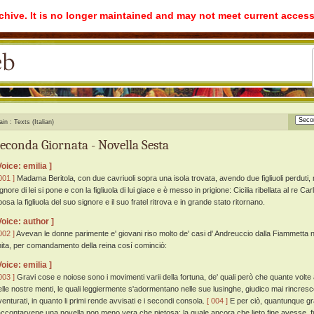
rchive. It is no longer maintained and may not meet current access
ain
Texts (Italian)
econda Giornata - Novella Sesta
Voice: emilia ]
001 ]
Madama Beritola, con due cavriuoli sopra una isola trovata, avendo due figliuoli perduti, ne 
gnore di lei si pone e con la figliuola di lui giace e è messo in prigione: Cicilia ribellata al re Car
osa la figliuola del suo signore e il suo fratel ritrova e in grande stato ritornano.
Voice: author ]
002 ]
Avevan le donne parimente e' giovani riso molto de' casi d' Andreuccio dalla Fiammetta n
inita, per comandamento della reina cosí cominciò:
Voice: emilia ]
003 ]
Gravi cose e noiose sono i movimenti varii della fortuna, de' quali però che quante volte
elle nostre menti, le quali leggiermente s'adormentano nelle sue lusinghe, giudico mai rincrescer
venturati, in quanto li primi rende avvisati e i secondi consola.
[ 004 ]
E per ciò, quantunque gra
accontarvene una novella non meno vera che pietosa: la quale ancora che lieto fine avesse, fu