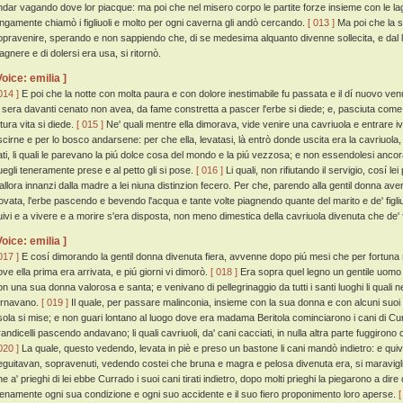
ndar vagando dove lor piacque: ma poi che nel misero corpo le partite forze insieme con le lag
ungamente chiamò i figliuoli e molto per ogni caverna gli andò cercando.
[ 013 ]
Ma poi che la s
opravenire, sperando e non sappiendo che, di se medesima alquanto divenne sollecita, e dal lit
agnere e di dolersi era usa, si ritornò.
Voice: emilia ]
014 ]
E poi che la notte con molta paura e con dolore inestimabile fu passata e il dí nuovo venut
a sera davanti cenato non avea, da fame constretta a pascer l'erbe si diede; e, pasciuta come 
tura vita si diede.
[ 015 ]
Ne' quali mentre ella dimorava, vide venire una cavriuola e entrare i
scirne e per lo bosco andarsene: per che ella, levatasi, là entrò donde uscita era la cavriuola,
ati, li quali le parevano la piú dolce cosa del mondo e la piú vezzosa; e non essendolesi ancora 
uegli teneramente prese e al petto gli si pose.
[ 016 ]
Li quali, non rifiutando il servigio, cosí
'allora innanzi dalla madre a lei niuna distinzion fecero. Per che, parendo alla gentil donna a
rovata, l'erbe pascendo e bevendo l'acqua e tante volte piagnendo quante del marito e de' figliuol
uivi e a vivere e a morire s'era disposta, non meno dimestica della cavriuola divenuta che de' fi
Voice: emilia ]
017 ]
E cosí dimorando la gentil donna divenuta fiera, avvenne dopo piú mesi che per fortuna si
ove ella prima era arrivata, e piú giorni vi dimorò.
[ 018 ]
Era sopra quel legno un gentile uomo
on una sua donna valorosa e santa; e venivano di pellegrinaggio da tutti i santi luoghi li quali 
ornavano.
[ 019 ]
Il quale, per passare malinconia, insieme con la sua donna e con alcuni suoi f
'isola si mise; e non guari lontano al luogo dove era madama Beritola cominciarono i cani di Curra
randicelli pascendo andavano; li quali cavriuoli, da' cani cacciati, in nulla altra parte fuggiro
020 ]
La quale, questo vedendo, levata in piè e preso un bastone li cani mandò indietro: e quiv
eguitavan, sopravenuti, vedendo costei che bruna e magra e pelosa divenuta era, si maravigliar
e a' prieghi di lei ebbe Currado i suoi cani tirati indietro, dopo molti prieghi la piegarono a dire
ienamente ogni sua condizione e ogni suo accidente e il suo fiero proponimento loro aperse.
[