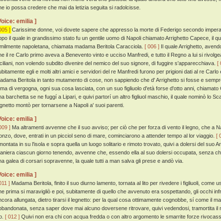
he io possa credere che mai da letizia seguita si radolcisse.
Voice: emilia ]
005 ]
Carissime donne, voi dovete sapere che appresso la morte di Federigo secondo imperado
ppo il quale in grandissimo stato fu un gentile uomo di Napoli chiamato Arrighetto Capece, il q
imilmente napoletana, chiamata madama Beritola Caracciola.
[ 006 ]
Il quale Arrighetto, avendo
he il re Carlo primo aveva a Benevento vinto e ucciso Manfredi, e tutto il Regno a lui si rivolg
iciliani, non volendo subdito divenire del nemico del suo signore, di fuggire s'apparecchiava.
[
ubitamente egli e molti altri amici e servidori del re Manfredi furono per prigioni dati al re Carl
adama Beritola in tanto mutamento di cose, non sappiendo che d' Arrighetto si fosse e sempr
ema di vergogna, ogni sua cosa lasciata, con un suo figliuolo d'età forse d'otto anni, chiamato
na barchetta se ne fuggí a Lipari, e quivi partorí un altro figliuol maschio, il quale nominò lo Sc
egnetto montò per tornarsene a Napoli a' suoi parenti.
Voice: emilia ]
009 ]
Ma altramenti avvenne che il suo avviso; per ciò che per forza di vento il legno, che a Nap
onzo, dove, entrati in un picciol seno di mare, cominciarono a attender tempo al lor viaggio.
[ 
montata in su l'isola e sopra quella un luogo solitario e rimoto trovato, quivi a dolersi del suo A
aniera ciascun giorno tenendo, avvenne che, essendo ella al suo dolersi occupata, senza che
na galea di corsari sopravenne, la quale tutti a man salva gli prese e andò via.
Voice: emilia ]
011 ]
Madama Beritola, finito il suo diurno lamento, tornata al lito per rivedere i figliuoli, come u
he prima si maravigliò e poi, subitamente di quello che avvenuto era sospettando, gli occhi inf
ncora allungata, dietro tirarsi il legnetto: per la qual cosa ottimamente cognobbe, sí come il mari
bbandonata, senza saper dove mai alcuno doversene ritrovare, quivi vedendosi, tramortita il mar
to.
[ 012 ]
Quivi non era chi con acqua fredda o con altro argomento le smarrite forze rivocasse, 