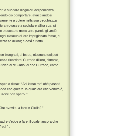
 lo suo fallo d'ogni crudel penitenza,
otendo ciò comportare, avacciandosi
iosamente a volere nella sua vecchiezza
niera trovasse a sodisfare all'ira sua, sí
o e queste e molte altre parole gli andò
oghi ciascun di loro imprigionato fosse, e
erasse di loro; e cosí fu fatto.
arien bisognati, si fosse, ciascuno sel può
nza ricordarsi Currado di loro, dimorati,
 e tolse al re Carlo; di che Currado, come
spiro e disse: “ Ahi lasso me! ché passati
ando che questa, la quale ora che venuta è,
 uscire non spero! ”
he avevi tu a fare in Cicilia? ”
 padre v'ebbe a fare: il quale, ancora che
redi ” .