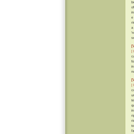
b
o
i
e
r
a
'
s
[
[ 
c
f
i
n
[
[ 
c
u
t
q
i
r
r
t
l