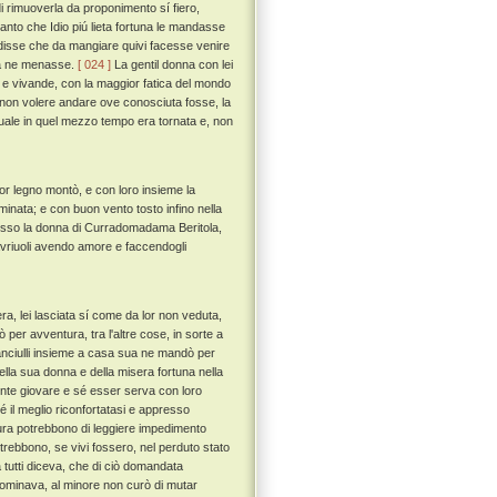
 rimuoverla da proponimento sí fiero,
tanto che Idio piú lieta fortuna le mandasse
e disse che da mangiare quivi facesse venire
 la ne menasse.
[ 024 ]
La gentil donna con lei
i e vivande, con la maggior fatica del mondo
i non volere andare ove conosciuta fosse, la
quale in quel mezzo tempo era tornata e, non
r legno montò, e con loro insieme la
ominata; e con buon vento tosto infino nella
sso la donna di Curradomadama Beritola,
avriuoli avendo amore e faccendogli
ra, lei lasciata sí come da lor non veduta,
 per avventura, tra l'altre cose, in sorte a
 fanciulli insieme a casa sua ne mandò per
ella sua donna e della misera fortuna nella
ente giovare e sé esser serva con loro
il meglio riconfortatasi e appresso
tura potrebbono di leggiere impedimento
trebbono, se vivi fossero, nel perduto stato
tutti diceva, che di ciò domandata
nominava, al minore non curò di mutar