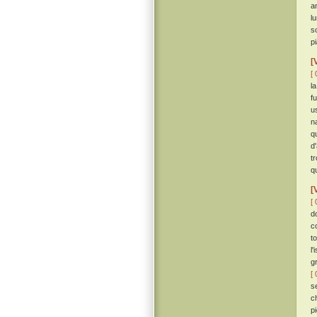
a
l
s
pi
[
[ 
l
fu
u
n
q
d
t
q
[
[ 
d
c
t
l
g
[ 
s
ch
p