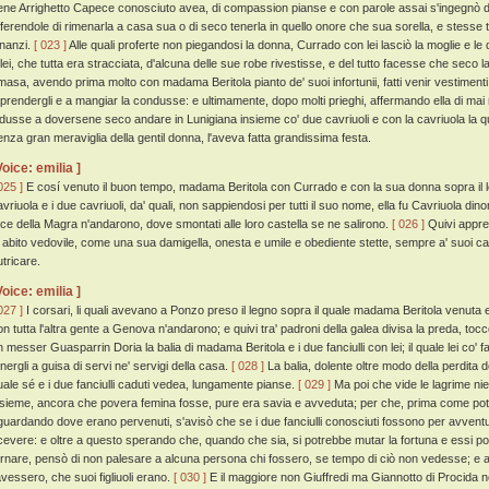
ene Arrighetto Capece conosciuto avea, di compassion pianse e con parole assai s'ingegnò di
fferendole di rimenarla a casa sua o di seco tenerla in quello onore che sua sorella, e stesse 
nnanzi.
[ 023 ]
Alle quali proferte non piegandosi la donna, Currado con lei lasciò la moglie e l
 lei, che tutta era stracciata, d'alcuna delle sue robe rivestisse, e del tutto facesse che seco
imasa, avendo prima molto con madama Beritola pianto de' suoi infortunii, fatti venir vestiment
 prendergli e a mangiar la condusse: e ultimamente, dopo molti prieghi, affermando ella di ma
ndusse a doversene seco andare in Lunigiana insieme co' due cavriuoli e con la cavriuola la 
enza gran meraviglia della gentil donna, l'aveva fatta grandissima festa.
Voice: emilia ]
025 ]
E cosí venuto il buon tempo, madama Beritola con Currado e con la sua donna sopra il lo
avriuola e i due cavriuoli, da' quali, non sappiendosi per tutti il suo nome, ella fu Cavriuola din
oce della Magra n'andarono, dove smontati alle loro castella se ne salirono.
[ 026 ]
Quivi appre
n abito vedovile, come una sua damigella, onesta e umile e obediente stette, sempre a' suoi c
utricare.
Voice: emilia ]
027 ]
I corsari, li quali avevano a Ponzo preso il legno sopra il quale madama Beritola venuta e
on tutta l'altra gente a Genova n'andarono; e quivi tra' padroni della galea divisa la preda, toccò
n messer Guasparrin Doria la balia di madama Beritola e i due fanciulli con lei; il quale lei co'
energli a guisa di servi ne' servigi della casa.
[ 028 ]
La balia, dolente oltre modo della perdita d
uale sé e i due fanciulli caduti vedea, lungamente pianse.
[ 029 ]
Ma poi che vide le lagrime ni
nsieme, ancora che povera femina fosse, pure era savia e avveduta; per che, prima come poté 
iguardando dove erano pervenuti, s'avisò che se i due fanciulli conosciuti fossono per avven
icevere: e oltre a questo sperando che, quando che sia, si potrebbe mutar la fortuna e essi po
ornare, pensò di non palesare a alcuna persona chi fossero, se tempo di ciò non vedesse; e a 
'avessero, che suoi figliuoli erano.
[ 030 ]
E il maggiore non Giuffredi ma Giannotto di Procida 