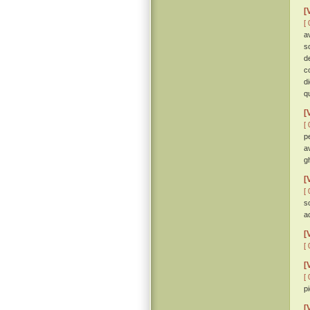
[
[ 
a
s
de
c
d
q
[
[ 
p
a
gh
[
[ 
s
a
[
[ 
[
[ 
p
[