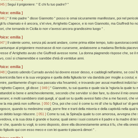
045 ]
Seguí il prigioniere: “ E chi fu tuo padre? ”
Voice: emilia ]
046 ]
“ Il mio padre ” disse Giannotto “ posso io omai sicuramente manifestare, poi nel pericol
gli fu chiamato e è ancora, s'el vive, Arrighetto Capece, e io non Giannotto, ma Giuffredi ho no
uori, che tornando in Cicilia io non v'avessi ancora grandissimo luogo ” .
Voice: emilia ]
047 ]
Il valente uomo, senza piú avanti andare, come prima ebbe tempo, tutto questoraccontò
uantunque al prigioniere mostrasse di non curarsene, andatosene a madama Beritola piacevol
vesse d' Arrighetto avuto che Giuffredi avesse nome. La donna piagnendo rispose che, se il 
ivo, cosí si chiamerebbe e sarebbe d'età di ventidue anni.
Voice: emilia ]
048 ]
Questo udendo Currado avvisò lui dovere esser desso, e caddegli nell'animo, se cosí f
isericordia fare e la sua vergogna e quella della figliuola tor via dandola per moglie a costui; 
enire, partitamente d'ogni sua passata vita l'esaminò; e trovando per assai manifesti indizii lui 
rrighetto Capece, gli disse:
[ 049 ]
“ Giannotto, tu sai quanta e quale sia la 'ngiuria la quale tu m
rattandoti io bene e amichevolemente, secondo che servidor si dee fare, tu dovevi il mio ono
perare; e molti sarebbero stati quegli, a' quali se tu quello avessi fatto che a me facesti, che v
he la mia pietà non sofferse.
[ 050 ]
Ora, poi che cosí è come tu mi di' che tu figliuol se' di gent
ngosce, quando tu medesimo vogli, porre fine e trarti della miseria e della captività nella qual tu
uo debito luogo riducere.
[ 051 ]
Come tu sai, la Spina(la quale tu con amorosa, avvegna che s
 vedova, e la sua dota è grande e buona; quali sieno i suoi costumi e il padre e la madre di lei tu
er che, quando tu vogli, io sono disposto, dove ella disonestamente amica ti fu, che ella ones
io figliuolo qui con esso meco e con lei quanto ti piacerà dimori ” .