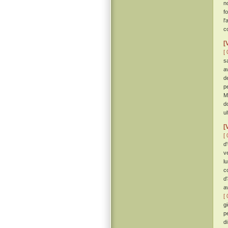
n
f
l
c
[
[ 
s
a
d
p
M
d
u
[
[ 
d
v
l
c
d
av
[ 
g
p
d