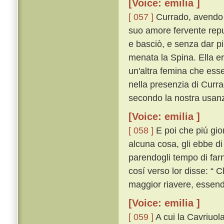
[Voice: emilia ]
[ 057 ]
Currado, avendo co
suo amore fervente reput
e basciò, e senza dar p
menata la Spina. Ella er
un'altra femina che esse
nella presenzia di Curr
secondo la nostra usan
[Voice: emilia ]
[ 058 ]
E poi che piú gior
alcuna cosa, gli ebbe di 
parendogli tempo di farn
cosí verso lor disse: “ C
maggior riavere, essendo
[Voice: emilia ]
[ 059 ]
A cui la Cavriuola 