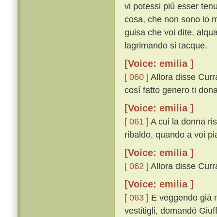
vi potessi piú esser ten
cosa, che non sono io 
guisa che voi dite, alqu
lagrimando si tacque.
[Voice: emilia ]
[ 060 ]
Allora disse Curr
cosí fatto genero ti dona
[Voice: emilia ]
[ 061 ]
A cui la donna ri
ribaldo, quando a voi pi
[Voice: emilia ]
[ 062 ]
Allora disse Currad
[Voice: emilia ]
[ 063 ]
E veggendo già ne
vestitigli, domandò Giuff