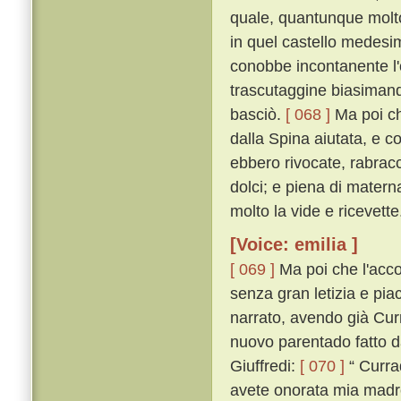
quale, quantunque molto 
in quel castello medesi
conobbe incontanente l'
trascutaggine biasimand
basciò.
[ 068 ]
Ma poi ch
dalla Spina aiutata, e co
ebbero rivocate, rabracc
dolci; e piena di materna
molto la vide e ricevette
[Voice: emilia ]
[ 069 ]
Ma poi che l'accog
senza gran letizia e piac
narrato, avendo già Curra
nuovo parentado fatto da
Giuffredi:
[ 070 ]
“ Curra
avete onorata mia madre