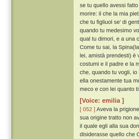
se tu quello avessi fatt
morire: il che la mia pi
che tu figliuol se' di ge
quando tu medesimo vogli,
qual tu dimori, e a una o
Come tu sai, la Spina(l
lei, amistà prendesti) è
costumi e il padre e la m
che, quando tu vogli, io
ella onestamente tua mog
meco e con lei quanto ti
[Voice: emilia ]
[ 052 ]
Aveva la prigione
sua origine tratto non a
il quale egli alla sua d
disiderasse quello che C