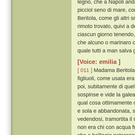
legno, che a Napoli anda
picciol seno di mare, co
Beritola, come gli altri 
rimoto trovato, quivi a 
ciascun giorno tenendo,
che alcuno o marinaro o 
quale tutti a man salva 
[Voice: emilia ]
[ 011 ]
Madama Beritola, f
figliuoli, come usata era
poi, subitamente di quel
sospinse e vide la galea,
qual cosa ottimamente co
e sola e abbandonata, s
vedendosi, tramortita il 
non era chi con acqua f