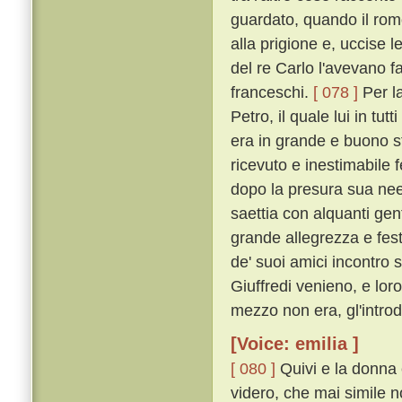
guardato, quando il romor
alla prigione e, uccise l
del re Carlo l'avevano fa
franceschi.
[ 078 ]
Per l
Petro, il quale lui in tu
era in grande e buono 
ricevuto e inestimabile f
dopo la presura sua nee
saettia con alquanti gen
grande allegrezza e fes
de' suoi amici incontro 
Giuffredi venieno, e loro
mezzo non era, gl'intro
[Voice: emilia ]
[ 080 ]
Quivi e la donna e 
videro, che mai simile n