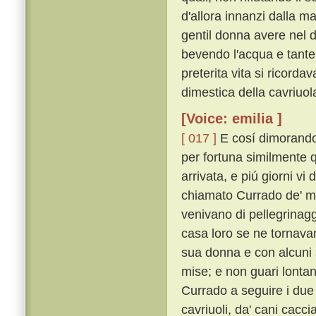
d'allora innanzi dalla m
gentil donna avere nel 
bevendo l'acqua e tante 
preterita vita si ricorda
dimestica della cavriuola
[Voice: emilia ]
[ 017 ]
E cosí dimorando 
per fortuna similmente q
arrivata, e piú giorni vi
chiamato Currado de' m
venivano di pellegrinaggi
casa loro se ne tornav
sua donna e con alcuni su
mise; e non guari lonta
Currado a seguire i due c
cavriuoli, da' cani cacci