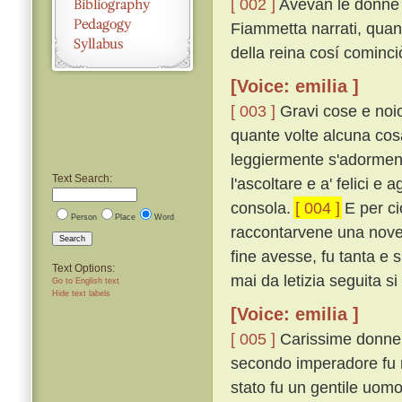
[ 002 ]
Avevan le donne p
Fiammetta narrati, quan
della reina cosí cominci
[Voice: emilia ]
[ 003 ]
Gravi cose e noio
quante volte alcuna cosa
leggiermente s'adorment
Text Search:
l'ascoltare e a' felici e 
consola.
[ 004 ]
E per ci
Person
Place
Word
raccontarvene una novel
Search
fine avesse, fu tanta e 
Text Options:
mai da letizia seguita si
Go to English text
Hide text labels
[Voice: emilia ]
[ 005 ]
Carissime donne,
secondo imperadore fu re
stato fu un gentile uomo