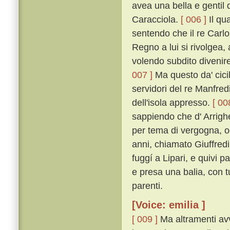
avea una bella e genti
Caracciola.
[ 006 ]
Il qua
sentendo che il re Carlo
Regno a lui si rivolgea, 
volendo subdito divenir
007 ]
Ma questo da' cicil
servidori del re Manfred
dell'isola appresso.
[ 00
sappiendo che d' Arrigh
per tema di vergogna, og
anni, chiamato Giuffred
fuggí a Lipari, e quivi p
e presa una balia, con t
parenti.
[Voice: emilia ]
[ 009 ]
Ma altramenti avve