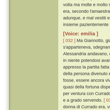
volta ma molte e molto s
era, secondo l'amaestra
adunque, e mal vestiti e 
insieme pazientemente 
[Voice: emilia ]
[ 032 ]
Ma Giannotto, già
s'apparteneva, sdegnando
Alessandria andavano, da
in niente potendosi ava
appresso la partita fat
della persona divenuto e
fosse, essere ancora viv
quasi della fortuna dis
per ventura con Currado
e a grado servendo.
[ 0
donna di Currado era, ve