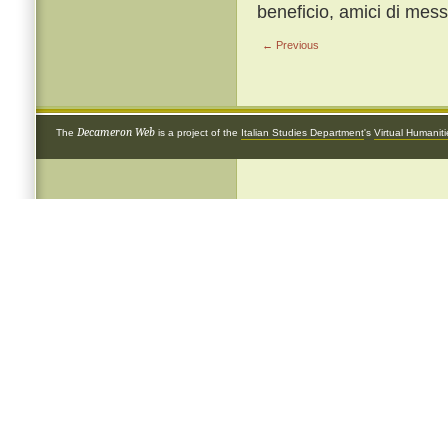
beneficio, amici di me
← Previous
Decameron Web
The
is a project of the
Italian Studies Department
's
Virtual Humanit