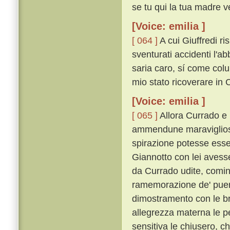
se tu qui la tua madre v
[Voice: emilia ]
[ 064 ]
A cui Giuffredi ri
sventurati accidenti l'
saria caro, sí come colu
mio stato ricoverare in Ci
[Voice: emilia ]
[ 065 ]
Allora Currado e l
ammendune maravigliosa
spirazione potesse esse
Giannotto con lei avess
da Currado udite, cominc
ramemorazione de' pueril
dimostramento con le bra
allegrezza materna le pe
sensitiva le chiusero, c