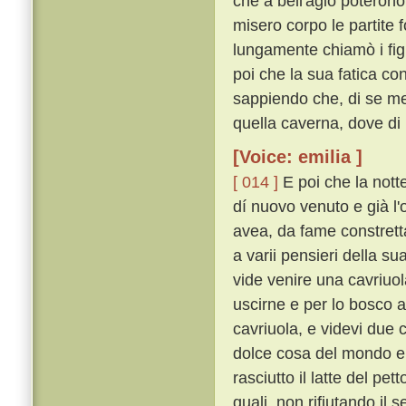
che a bell'agio poterono
misero corpo le partite 
lungamente chiamò i fig
poi che la sua fatica c
sappiendo che, di se med
quella caverna, dove di p
[Voice: emilia ]
[ 014 ]
E poi che la nott
dí nuovo venuto e già l'
avea, da fame constrett
a varii pensieri della su
vide venire una cavriuol
uscirne e per lo bosco a
cavriuola, e videvi due c
dolce cosa del mondo e 
rasciutto il latte del pe
quali, non rifiutando il