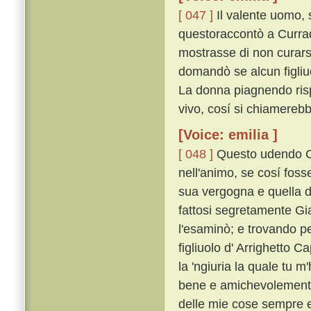
[ 047 ]
Il valente uomo, 
questoraccontò a Currad
mostrasse di non curar
domandò se alcun figliu
La donna piagnendo risp
vivo, cosí si chiamerebb
[Voice: emilia ]
[ 048 ]
Questo udendo Cu
nell'animo, se cosí foss
sua vergogna e quella de
fattosi segretamente Gi
l'esaminò; e trovando pe
figliuolo d' Arrighetto C
la 'ngiuria la quale tu m'
bene e amichevolemente,
delle mie cose sempre e 