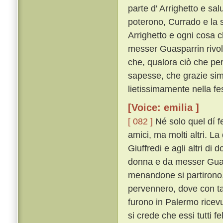
parte d' Arrighetto e sa
poterono, Currado e la su
Arrighetto e ogni cosa c
messer Guasparrin rivolti
che, qualora ciò che per 
sapesse, che grazie sim
lietissimamente nella fe
[Voice: emilia ]
[ 082 ]
Né solo quel dí fe
amici, ma molti altri. L
Giuffredi e agli altri di
donna e da messer Guasp
menandone si partirono
pervennero, dove con tant
furono in Palermo ricev
si crede che essi tutti 