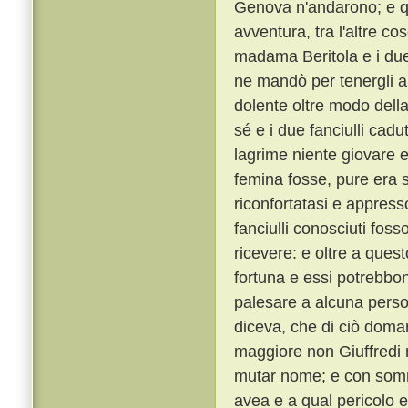
Genova n'andarono; e qui
avventura, tra l'altre c
madama Beritola e i due f
ne mandò per tenergli a 
dolente oltre modo della
sé e i due fanciulli ca
lagrime niente giovare 
femina fosse, pure era 
riconfortatasi e appres
fanciulli conosciuti fo
ricevere: e oltre a que
fortuna e essi potrebbon
palesare a alcuna person
diceva, che di ciò doman
maggiore non Giuffredi 
mutar nome; e con somma
avea e a qual pericolo 