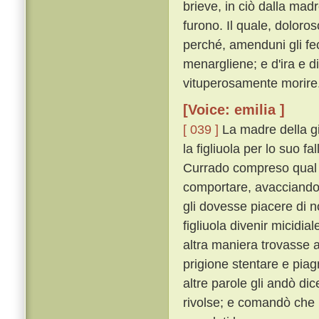
brieve, in ciò dalla ma
furono. Il quale, dolor
perché, amenduni gli fece
menargliene; e d'ira e d
vituperosamente morire
[Voice: emilia ]
[ 039 ]
La madre della g
la figliuola per lo suo f
Currado compreso qual f
comportare, avacciandos
gli dovesse piacere di n
figliuola divenir micidia
altra maniera trovasse a 
prigione stentare e pi
altre parole gli andò di
rivolse; e comandò che i