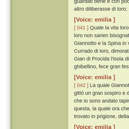
guardati bene e con poco
altro diliberasse di loro; 
[Voice: emilia ]
[ 041 ]
Quale la vita loro
loro non sarien bisogna
Giannotto e la Spina in 
Currado di loro, dimorat
Gian di Procida l'isola d
ghibellino, fece gran fes
[Voice: emilia ]
[ 042 ]
La quale Giannott
gittò un gran sospiro e 
che io sono andato tapi
questa, la quale ora che
trovato in prigione, del
[Voice: emilia ]