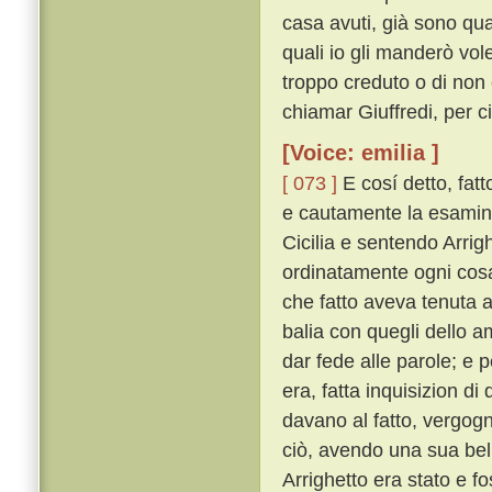
casa avuti, già sono qua
quali io gli manderò vole
troppo creduto o di non c
chiamar Giuffredi, per c
[Voice: emilia ]
[ 073 ]
E cosí detto, fatt
e cautamente la esaminò 
Cicilia e sentendo Arrig
ordinatamente ogni cosa 
che fatto aveva tenuta 
balia con quegli dello 
dar fede alle parole; e
era, fatta inquisizion d
davano al fatto, vergogn
ciò, avendo una sua bella
Arrighetto era stato e f