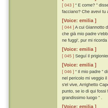
[ 043 ]
“ E come? ” disse 
facciano? Che avevi tu a 
[Voice: emilia ]
[ 044 ]
A cui Giannotto di
che già mio padre v'ebbe
ne fuggi', pur mi ricorda
[Voice: emilia ]
[ 045 ]
Seguí il prigionie
[Voice: emilia ]
[ 046 ]
“ Il mio padre ” 
nel pericolo mi veggio i
s'el vive, Arrighetto Ca
punto, se io di qui fossi
grandissimo luogo ” .
[Voice: emilia ]