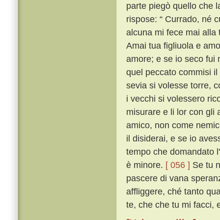
parte piegò quello che l
rispose: “ Currado, né cu
alcuna mi fece mai alla 
Amai tua figliuola e am
amore; e se io seco fui
quel peccato commisi il
sevia si volesse torre, 
i vecchi si volessero rico
misurare e li lor con gli
amico, non come nemico
il disiderai, e se io av
tempo che domandato l'a
è minore.
[ 056 ]
Se tu n
pascere di vana speranza
affliggere, ché tanto q
te, che che tu mi facci, e