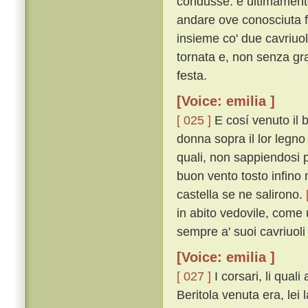
condusse: e ultimamente
andare ove conosciuta f
insieme co' due cavriuol
tornata e, non senza gra
festa.
[Voice: emilia ]
[ 025 ]
E cosí venuto il
donna sopra il lor legno 
quali, non sappiendosi p
buon vento tosto infino 
castella se ne salirono.
in abito vedovile, come
sempre a' suoi cavriuol
[Voice: emilia ]
[ 027 ]
I corsari, li qua
Beritola venuta era, lei 