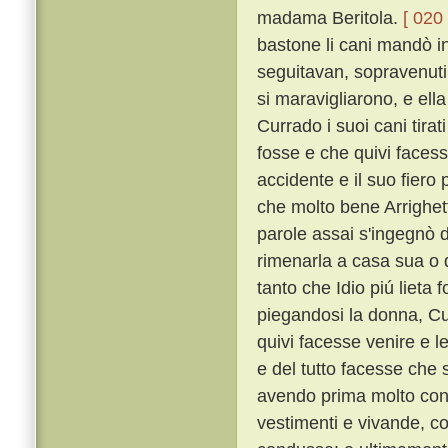
madama Beritola.
[ 020 
bastone li cani mandò in
seguitavan, sopravenuti
si maravigliarono, e ella
Currado i suoi cani tirat
fosse e che quivi faces
accidente e il suo fier
che molto bene Arrighe
parole assai s'ingegnò d
rimenarla a casa sua o d
tanto che Idio piú lieta
piegandosi la donna, Cu
quivi facesse venire e le
e del tutto facesse che
avendo prima molto con m
vestimenti e vivande, c