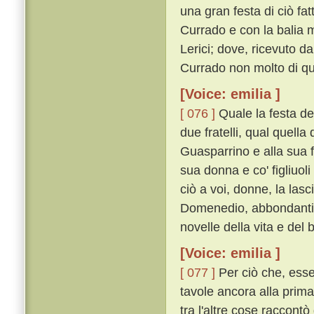
una gran festa di ciò fat
Currado e con la balia 
Lerici; dove, ricevuto d
Currado non molto di qu
[Voice: emilia ]
[ 076 ]
Quale la festa del
due fratelli, qual quella d
Guasparrino e alla sua fi
sua donna e co' figliuol
ciò a voi, donne, la las
Domenedio, abbondantis
novelle della vita e del
[Voice: emilia ]
[ 077 ]
Per ciò che, essen
tavole ancora alla prima
tra l'altre cose raccontò