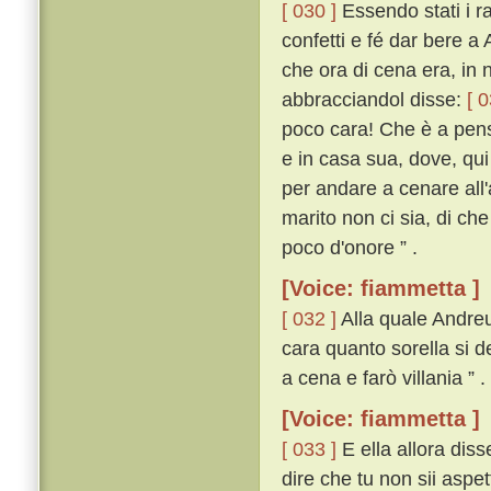
[ 030 ]
Essendo stati i ra
confetti e fé dar bere a
che ora di cena era, in 
abbracciandol disse:
[ 0
poco cara! Che è a pens
e in casa sua, dove, qui
per andare a cenare all
marito non ci sia, di ch
poco d'onore ” .
[Voice: fiammetta ]
[ 032 ]
Alla quale Andreu
cara quanto sorella si d
a cena e farò villania ” .
[Voice: fiammetta ]
[ 033 ]
E ella allora diss
dire che tu non sii aspe