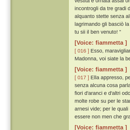
vestita e ornata assai 
incontrogli da tre gradi 
alquanto stette senza a
lagrimando gli basciò la
tu sii il ben venuto! ”
[Voice: fiammetta ]
[ 016 ]
Esso, maravigliand
Madonna, voi siate la be
[Voice: fiammetta ]
[ 017 ]
Ella appresso, pe
senza alcuna cosa parlar
fiori d'aranci e d'altri o
molte robe su per le stan
arnesi vide; per le qua
essere non men che gr
[Voice: fiammetta ]