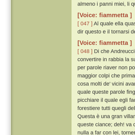
almeno i panni miei, li q
[Voice: fiammetta ]
[ 047 ]
Al quale ella quas
dir questo e il tornarsi 
[Voice: fiammetta ]
[ 048 ]
Di che Andreuccio
convertire in rabbia la s
per parole riaver non po
maggior colpi che prima
cosa molti de' vicini ava
quale queste parole fing
picchiare il quale egli f
forestiere tutti quegli 
Questa è una gran villa
queste ciance; deh! va c
nulla a far con lei, tor