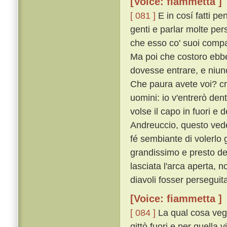
[Voice: fiammetta ]
[ 081 ]
E in cosí fatti pe
genti e parlar molte per
che esso co' suoi compag
Ma poi che costoro ebber
dovesse entrare, e niuno
Che paura avete voi? cr
uomini: io v'entrerò dentr
volse il capo in fuori 
Andreuccio, questo veden
fé sembiante di volerlo 
grandissimo e presto dell'
lasciata l'arca aperta, 
diavoli fosser perseguita
[Voice: fiammetta ]
[ 084 ]
La qual cosa vegg
gittò fuori e per quella 