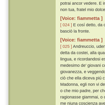
potrai ancor vedere. E 
non tua, fratel mio dolce,
[Voice: fiammetta ]
[ 024 ]
E cosí detto, da 
basciò la fronte.
[Voice: fiammetta ]
[ 025 ]
Andreuccio, uden
detta da costei, alla qua
lingua, e ricordandosi e
medesimo de' giovani co
giovanezza, e veggendo l
ciò che ella diceva piú 
Madonna, egli non vi dee
o che mio padre, per che
ragionasse giammai, o ch
me niuna coscienza avev