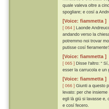
quale valeva oltre a cin
spogliare; e cosí a Andr
[Voice: fiammetta ]
[ 064 ]
Laonde Andreuccio
andando verso la chiesa
potremmo noi trovar mod
putisse cosí fieramente?
[Voice: fiammetta ]
[ 065 ]
Disse l'altro: “ 
esser la carrucola e un
[Voice: fiammetta ]
[ 066 ]
Giunti a questo p
levato: per che insieme d
egli là giú si lavasse e,
e cosí fecero.