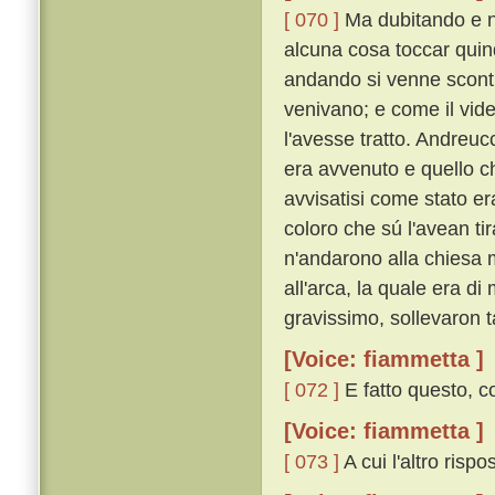
[ 070 ]
Ma dubitando e n
alcuna cosa toccar quind
andando si venne scontra
venivano; e come il vide
l'avesse tratto. Andreu
era avvenuto e quello c
avvisatisi come stato era
coloro che sú l'avean ti
n'andarono alla chiesa 
all'arca, la quale era d
gravissimo, sollevaron 
[Voice: fiammetta ]
[ 072 ]
E fatto questo, co
[Voice: fiammetta ]
[ 073 ]
A cui l'altro rispo