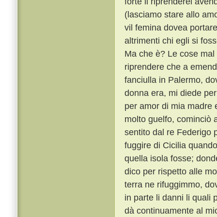
forte il riprenderei ave
(lasciamo stare allo am
vil femina dovea portar
altrimenti chi egli si f
Ma che è? Le cose mal f
riprendere che a emend
fanciulla in Palermo, d
donna era, mi diede per
per amor di mia madre e
molto guelfo, cominciò a
sentito dal re Federigo p
fuggire di Cicilia quand
quella isola fosse; do
dico per rispetto alle mo
terra ne rifuggimmo, dov
in parte li danni li qual
dà continuamente al mio