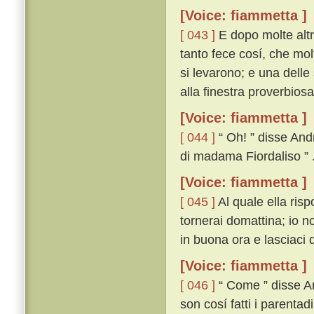
[Voice: fiammetta ]
[ 043 ]
E dopo molte altr
tanto fece cosí, che molt
si levarono; e una delle 
alla finestra proverbiosa
[Voice: fiammetta ]
[ 044 ]
“ Oh! ” disse And
di madama Fiordaliso ” 
[Voice: fiammetta ]
[ 045 ]
Al quale ella ris
tornerai domattina; io n
in buona ora e lasciaci d
[Voice: fiammetta ]
[ 046 ]
“ Come ” disse An
son cosí fatti i parentad