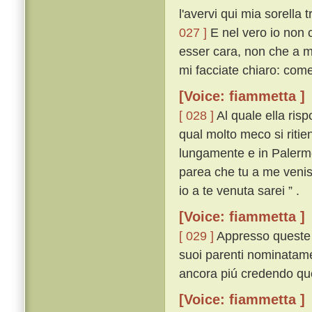
l'avervi qui mia sorella
027 ]
E nel vero io non 
esser cara, non che a m
mi facciate chiaro: come
[Voice: fiammetta ]
[ 028 ]
Al quale ella ris
qual molto meco si ritie
lungamente e in Palermo
parea che tu a me veniss
io a te venuta sarei ” .
[Voice: fiammetta ]
[ 029 ]
Appresso queste p
suoi parenti nominatamen
ancora piú credendo que
[Voice: fiammetta ]