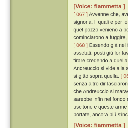
[Voice: fiammetta ]
[ 067 ]
Avvenne che, aven
signoria, li quali e per
quel pozzo venieno a be
cominciarono a fuggire, 
[ 068 ]
Essendo già nel f
assetati, posti giú lor t
tirare credendo a quell
Andreuccio si vide alla 
si gittò sopra quella.
[ 0
senza altro dir lasciaro
che Andreuccio si maravi
sarebbe infin nel fondo
uscitone e queste arme 
portate, ancora piú s'in
[Voice: fiammetta ]