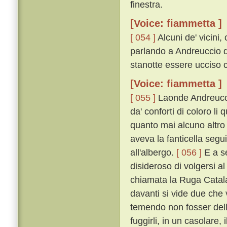
finestra.
[Voice: fiammetta ]
[ 054 ]
Alcuni de' vicini
parlando a Andreuccio d
stanotte essere ucciso co
[Voice: fiammetta ]
[ 055 ]
Laonde Andreuccio
da' conforti di coloro li
quanto mai alcuno altro 
aveva la fanticella segu
all'albergo.
[ 056 ]
E a se
disideroso di volgersi al
chiamata la Ruga Catalan
davanti si vide due che 
temendo non fosser della 
fuggirli, in un casolare,