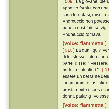
[ 009 ]
La giovane, piena
appetito fornire con una
casa tornatasi, mise la 
Andreuccio non potesse 
bene a cosí fatti servig
Andreuccio tornava.
[Voice: fiammetta ]
[ 010 ]
La qual, quivi ven
di lui stesso il domandò
parte, disse: “ Messere,
parleria volentieri ” .
[ 01
essere un bel fante dell
innamorata, quasi altro 
prestamente rispose ch
donna parlar gli volesse
[Voice: fiammetta ]