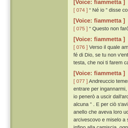
[Voice: fiammetta ]
[ 074 ]
“ Né io ” disse co
[Voice: fiammetta ]
[ 075 ]
“ Questo non farò
[Voice: fiammetta ]
[ 076 ]
Verso il quale am
fé di Dio, se tu non v'ent
testa, che noi ti farem c
[Voice: fiammetta ]
[ 077 ]
Andreuccio temend
entrare per ingannarmi,
io penerò a uscir dall'a
alcuna ” . E per ciò s'avi
anello che aveva loro udi
arcivescovo e miselo a sé
infino alla camiscia, og