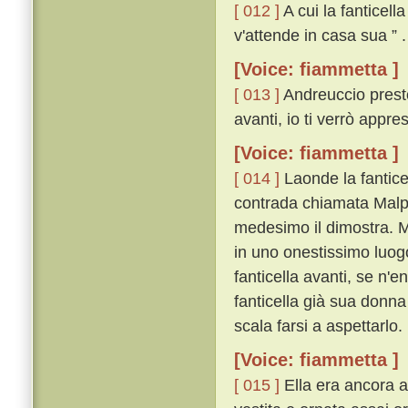
[ 012 ]
A cui la fanticell
v'attende in casa sua ” .
[Voice: fiammetta ]
[ 013 ]
Andreuccio presto,
avanti, io ti verrò appres
[Voice: fiammetta ]
[ 014 ]
Laonde la fantice
contrada chiamata Malpe
medesimo il dimostra. M
in uno onestissimo luog
fanticella avanti, se n'
fanticella già sua donna
scala farsi a aspettarlo.
[Voice: fiammetta ]
[ 015 ]
Ella era ancora a