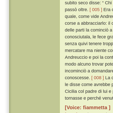
subito seco disse: “ Chi
passò oltre.
[ 005 ]
Era c
quale, come vide Andreu
corse a abbracciarlo: i
delle parti la cominciò 
conosciutala, le fece gra
senza quivi tenere tropp
mercatare ma niente co
Andreuccio e poi la con
modo alcuno trovar potes
incominciò a domandare 
conoscesse.
[ 008 ]
La q
le disse come avrebbe p
Cicilia col padre di lui
tornasse e perché venut
[Voice: fiammetta ]