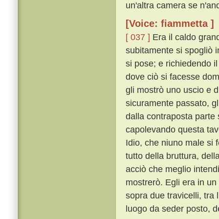
un'altra camera se n'an
[Voice: fiammetta ]
[ 037 ]
Era il caldo gran
subitamente si spogliò in
si pose; e richiedendo il
dove ciò si facesse doma
gli mostrò uno uscio e d
sicuramente passato, gli
dalla contraposta parte s
capolevando questa tavol
Idio, che niuno male si
tutto della bruttura, del
acciò che meglio intend
mostrerò. Egli era in u
sopra due travicelli, tra 
luogo da seder posto, de