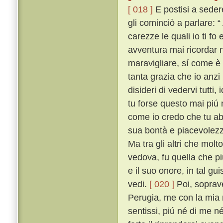
[ 018 ]
E postisi a seder
gli cominciò a parlare: “
carezze le quali io ti f
avventura mai ricordar no
maravigliare, sí come è c
tanta grazia che io anzi
disideri di vedervi tutt
tu forse questo mai piú n
come io credo che tu ab
sua bontà e piacevolezz
Ma tra gli altri che mol
vedova, fu quella che piú
e il suo onore, in tal gu
vedi.
[ 020 ]
Poi, soprave
Perugia, me con la mia m
sentissi, piú né di me né