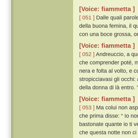
[Voice: fiammetta ]
[ 051 ]
Dalle quali parol
della buona femina, il qu
con una boce grossa, orri
[Voice: fiammetta ]
[ 052 ]
Andreuccio, a quel
che comprender poté, m
nera e folta al volto, e
stropicciavasi gli occhi:
della donna di là entro. 
[Voice: fiammetta ]
[ 053 ]
Ma colui non aspet
che prima disse: “ Io no
bastonate quante io ti 
che questa notte non ci 