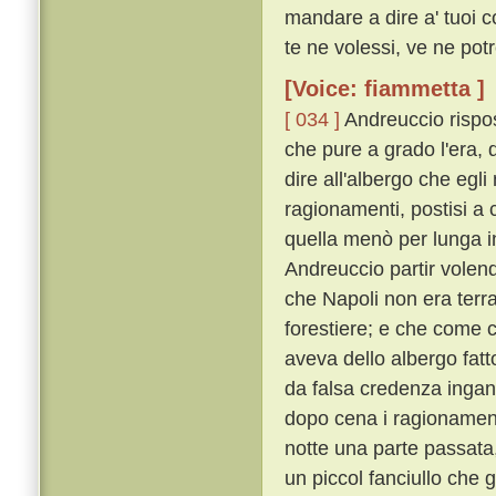
mandare a dire a' tuoi 
te ne volessi, ve ne potre
[Voice: fiammetta ]
[ 034 ]
Andreuccio rispos
che pure a grado l'era, d
dire all'albergo che egli
ragionamenti, postisi a
quella menò per lunga in
Andreuccio partir volend
che Napoli non era terr
forestiere; e che come 
aveva dello albergo fatt
da falsa credenza ingann
dopo cena i ragionament
notte una parte passata
un piccol fanciullo che 