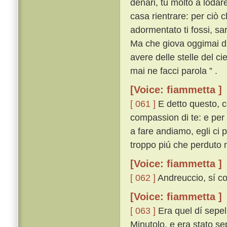
denari, tu molto a lodar
casa rientrare: per ciò 
adormentato ti fossi, sa
Ma che giova oggimai di
avere delle stelle del ci
mai ne facci parola ” .
[Voice: fiammetta ]
[ 061 ]
E detto questo, co
compassion di te: e per 
a fare andiamo, egli ci p
troppo piú che perduto n
[Voice: fiammetta ]
[ 062 ]
Andreuccio, sí co
[Voice: fiammetta ]
[ 063 ]
Era quel dí sepel
Minutolo, e era stato sep