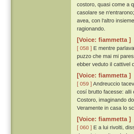
costoro, quasi come a q
casolare se n'entrarono; e
avea, con l'altro insiem
ragionando.
[Voice: fiammetta ]
[ 058 ]
E mentre parlavan
puzzo che mai mi paresse
ebber veduto il cattivel 
[Voice: fiammetta ]
[ 059 ]
Andreuccio taceva
cosí brutto facesse: all
Costoro, imaginando dov
Veramente in casa lo sc
[Voice: fiammetta ]
[ 060 ]
E a lui rivolti, d