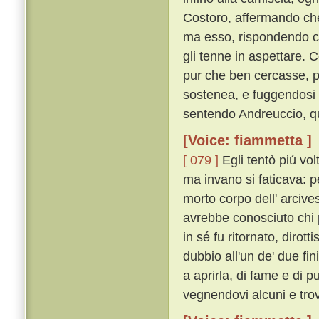
Costoro, affermando che 
ma esso, rispondendo c
gli tenne in aspettare. 
pur che ben cercasse, pr
sostenea, e fuggendosi l
sentendo Andreuccio, qu
[Voice: fiammetta ]
[ 079 ]
Egli tentò piú vol
ma invano si faticava: 
morto corpo dell' arcive
avrebbe conosciuto chi p
in sé fu ritornato, diro
dubbio all'un de' due fi
a aprirla, di fame e di 
vegnendovi alcuni e tro