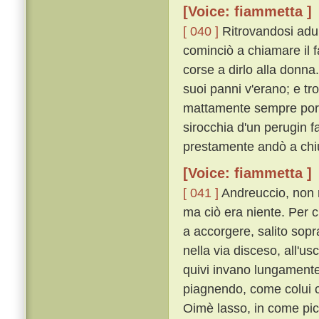
[Voice: fiammetta ]
[ 040 ]
Ritrovandosi adun
cominciò a chiamare il f
corse a dirlo alla donna
suoi panni v'erano; e tro
mattamente sempre port
sirocchia d'un perugin f
prestamente andò a chiu
[Voice: fiammetta ]
[ 041 ]
Andreuccio, non r
ma ciò era niente. Per c
a accorgere, salito sopr
nella via disceso, all'us
quivi invano lungament
piagnendo, come colui c
Oimè lasso, in come picc