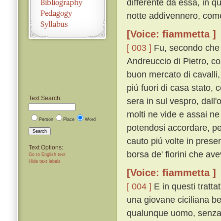
differente da essa, in q
notte addivennero, come
[Voice: fiammetta ]
[ 003 ]
Fu, secondo che i
Andreuccio di Pietro, co
buon mercato di cavalli,
piú fuori di casa stato,
Text Search:
sera in sul vespro, dall
molti ne vide e assai ne
Person
Place
Word
potendosi accordare, p
Search
cauto piú volte in prese
Text Options:
borsa de' fiorini che ave
Go to English text
Hide text labels
[Voice: fiammetta ]
[ 004 ]
E in questi tratt
una giovane ciciliana b
qualunque uomo, senza v