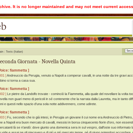
rchive. It is no longer maintained and may not meet current access
ain
Texts (Italian)
econda Giornata - Novella Quinta
Voice: fiammetta ]
001 ]
Andreuccio da Perugia, venuto a Napoli a comperar cavalli, in una notte da tre gravi acc
ubino si torna a casa sua.
Voice: fiammetta ]
002 ]
Le pietre da Landolfo trovate - cominciò la Fiammetta, alla quale del novellare la volta 
ovella non guari meno di pericoli in sé contenente che la narrata dalla Lauretta, ma in tanto dif
nni e questi nello spazio d'una sola notte addivennero, come udirete.
Voice: fiammetta ]
003 ]
Fu, secondo che io già intesi, in Perugia un giovane il cui nome era Andreuccio di Pietro, 
he a Napoli era buon mercato di cavalli, messisi in borsa cinquecento fiorin d'oro, non essendo 
ercatanti là se n'andò: dove giunto una domenica sera in sul vespro, dall'oste suo informato la
e vide e assai ne gli piacquero e di piú e piú mercato tenne, né di niuno potendosi accordare