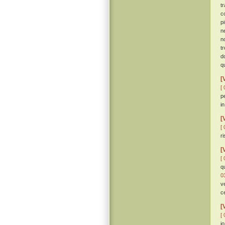
t
c
p
n
n
t
d
qu
[
[ 
p
in
[
[ 
r
[
[ 
q
0
v
c
[
[ 
io