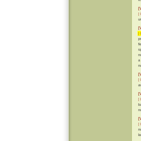
[
[ 
u
[
[ 
p
f
sp
n
a
n
[
[ 
a
[
[ 
b
n
[
[ 
n
l