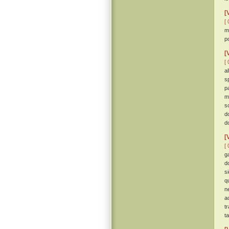
[
[ 
m
po
[
[ 
a
s
p
m
s
d
d
[
[ 
g
d
s
q
n
a
t
t