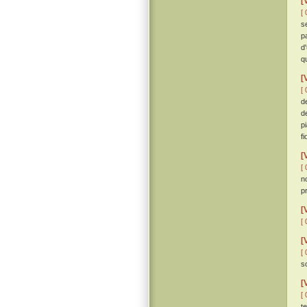
[
[ 
s
p
d
q
[
[ 
d
d
p
fi
[
[ 
no
p
[
[ 
[
[ 
so
[
[ 
te