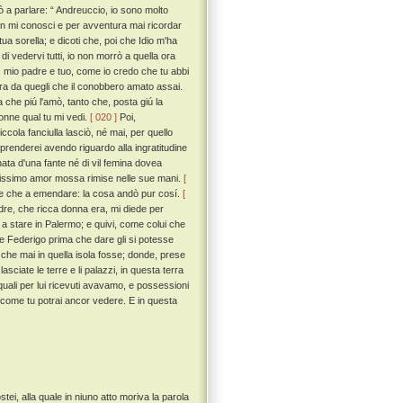
 a parlare: “ Andreuccio, io sono molto
 non mi conosci e per avventura mai ricordar
tua sorella; e dicoti che, poi che Idio m'ha
 di vedervi tutti, io non morrò a quella ora
, mio padre e tuo, come io credo che tu abbi
ra da quegli che il conobbero amato assai.
a che piú l'amò, tanto che, posta giú la
 sonne qual tu mi vedi.
[ 020 ]
Poi,
cola fanciulla lasciò, né mai, per quello
 riprenderei avendo riguardo alla ingratitudine
ata d'una fante né di vil femina dovea
delissimo amor mossa rimise nelle sue mani.
[
re che a emendare: la cosa andò pur cosí.
[
dre, che ricca donna era, mi diede per
a stare in Palermo; e quivi, come colui che
 re Federigo prima che dare gli si potesse
a che mai in quella isola fosse; donde, prese
ciate le terre e li palazzi, in questa terra
 quali per lui ricevuti avavamo, e possessioni
 come tu potrai ancor vedere. E in questa
, alla quale in niuno atto moriva la parola