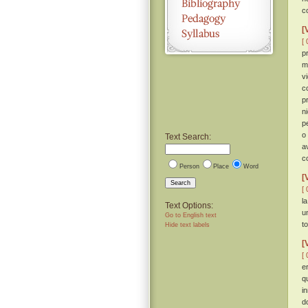
c
[
[ 
p
m
v
c
p
n
p
o
Text Search:
a
c
Person
Place
Word
[
Search
[ 
l
Text Options:
u
Go to English text
t
Hide text labels
[
[ 
e
q
i
d