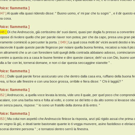
Voice: fiammetta ]
047 ]
Al quale ella quasi ridendo disse: “ Buono uomo, e' mi par che tu sogni ” , e il dir questo e 
na cosa.
Voice: fiammetta ]
048 ]
Di che Andreuccio, già certissimo de' suoi danni, quasi per doglia fu presso a convertire i
ropose di rivolere quello che per parole riaver non potea; per che da capo, presa una gran pie
ieramente cominiciò a percuoter la porta.
[ 049 ]
La qual cosa molti de' vicini avanti destisi e l
iacevole il quale queste parole fingesse per noiare quella buona femina, recatosi a noia il picchia
on altramenti che a un can forestiere tutti quegli della contrada abbaiano adosso, cominciaron
 venire a questa ora a casa le buone femine e dire queste ciance; deh! va con Dio, buono uomo;
ulla a far con lei, tornerai domane, e non ci dar questa seccaggine stanotte ” .
Voice: fiammetta ]
051 ]
Dalle quali parole forse assicurato uno che dentro dalla casa era, ruffiano della buona fem
vea, si fece alle finestre e con una boce grossa, orribile e fiera disse: “ Chi è laggiú? ”
Voice: fiammetta ]
052 ]
Andreuccio, a quella voce levata la testa, vide uno il quale, per quel poco che compren
acalare, con una barba nera e folta al volto, e come se del letto o da alto sonno si levasse sbadi
on senza paura, rispose: “ Io sono un fratello della donna di là entro. ”
Voice: fiammetta ]
053 ]
Ma colui non aspettò che Andreuccio finisse la risposta, anzi piú rigido assai che prima d
on vegno là giú, e deati tante bastonate quante io ti vegga muovere, asino fastidioso e ebriac
ascerai dormire persona ” ; e tornatosi dentro serrò la finestra.