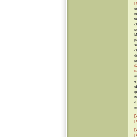
[ 
c
n
f
c
p
M
p
s
ch
d
p
0
0
m
è
e
q
n
e
m
[
[ 
[
[ 