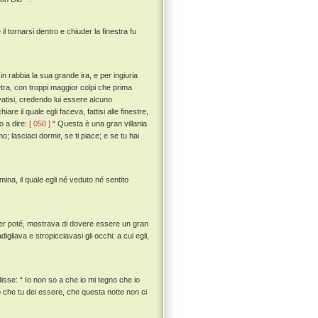
il tornarsi dentro e chiuder la finestra fu
n rabbia la sua grande ira, e per ingiuria
tra, con troppi maggior colpi che prima
evatisi, credendo lui essere alcuno
re il quale egli faceva, fattisi alle finestre,
o a dire:
[ 050 ]
“ Questa è una gran villania
 lasciaci dormir, se ti piace; e se tu hai
ina, il quale egli né veduto né sentito
der poté, mostrava di dovere essere un gran
gliava e stropicciavasi gli occhi: a cui egli,
isse: “ Io non so a che io mi tegno che io
o che tu dei essere, che questa notte non ci