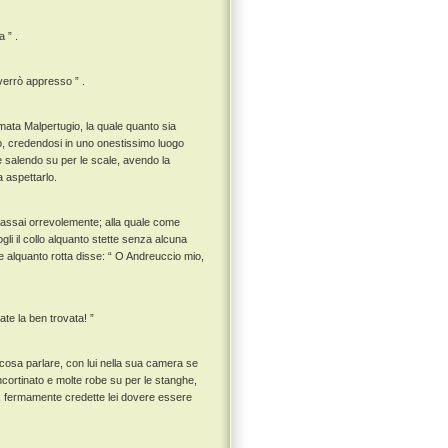
 ” .
 verrò appresso ” .
mata Malpertugio, la quale quanto sia
o, credendosi in uno onestissimo luogo
e salendo su per le scale, avendo la
a aspettarlo.
a assai orrevolemente; alla quale come
li il collo alquanto stette senza alcuna
e alquanto rotta disse: “ O Andreuccio mio,
te la ben trovata! ”
 cosa parlare, con lui nella sua camera se
to incortinato e molte robe su per le stanghe,
ovo, fermamente credette lei dovere essere