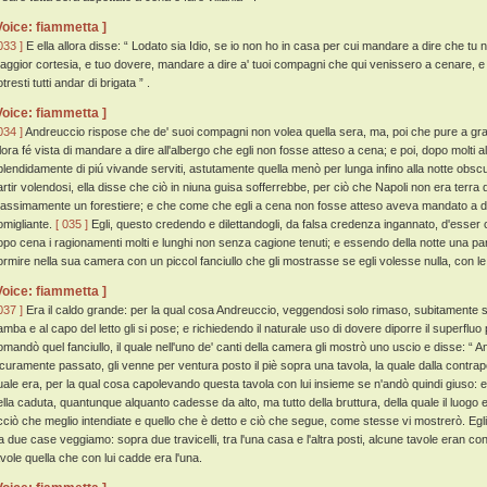
Voice: fiammetta ]
033 ]
E ella allora disse: “ Lodato sia Idio, se io non ho in casa per cui mandare a dire che tu n
aggior cortesia, e tuo dovere, mandare a dire a' tuoi compagni che qui venissero a cenare, e 
tresti tutti andar di brigata ” .
Voice: fiammetta ]
034 ]
Andreuccio rispose che de' suoi compagni non volea quella sera, ma, poi che pure a grado l
llora fé vista di mandare a dire all'albergo che egli non fosse atteso a cena; e poi, dopo molti a
plendidamente di piú vivande serviti, astutamente quella menò per lunga infino alla notte obs
artir volendosi, ella disse che ciò in niuna guisa sofferrebbe, per ciò che Napoli non era terra 
assimamente un forestiere; e che come che egli a cena non fosse atteso aveva mandato a dire,
omigliante.
[ 035 ]
Egli, questo credendo e dilettandogli, da falsa credenza ingannato, d'esser 
opo cena i ragionamenti molti e lunghi non senza cagione tenuti; e essendo della notte una par
ormire nella sua camera con un piccol fanciullo che gli mostrasse se egli volesse nulla, con l
Voice: fiammetta ]
037 ]
Era il caldo grande: per la qual cosa Andreuccio, veggendosi solo rimaso, subitamente si s
amba e al capo del letto gli si pose; e richiedendo il naturale uso di dovere diporre il superflu
omandò quel fanciullo, il quale nell'uno de' canti della camera gli mostrò uno uscio e disse: “ An
icuramente passato, gli venne per ventura posto il piè sopra una tavola, la quale dalla contrapos
uale era, per la qual cosa capolevando questa tavola con lui insieme se n'andò quindi giuso: e 
ella caduta, quantunque alquanto cadesse da alto, ma tutto della bruttura, della quale il luogo 
cciò che meglio intendiate e quello che è detto e ciò che segue, come stesse vi mostrerò. Egl
ra due case veggiamo: sopra due travicelli, tra l'una casa e l'altra posti, alcune tavole eran conf
avole quella che con lui cadde era l'una.