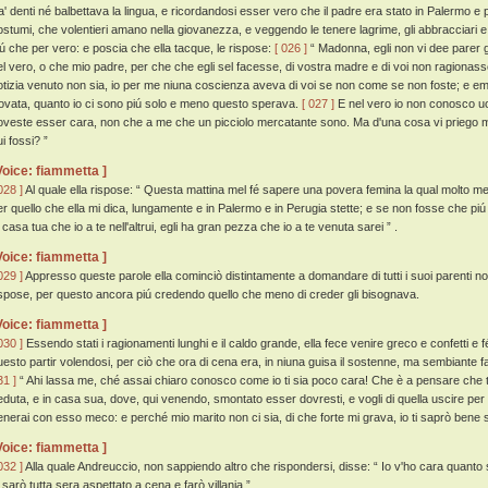
ra' denti né balbettava la lingua, e ricordandosi esser vero che il padre era stato in Palermo
ostumi, che volentieri amano nella giovanezza, e veggendo le tenere lagrime, gli abbracciari e 
iú che per vero: e poscia che ella tacque, le rispose:
[ 026 ]
“ Madonna, egli non vi dee parer g
el vero, o che mio padre, per che che egli sel facesse, di vostra madre e di voi non ragionass
otizia venuto non sia, io per me niuna coscienza aveva di voi se non come se non foste; e emmi
rovata, quanto io ci sono piú solo e meno questo sperava.
[ 027 ]
E nel vero io non conosco uom
oveste esser cara, non che a me che un picciolo mercatante sono. Ma d'una cosa vi priego mi
i fossi? ”
Voice: fiammetta ]
028 ]
Al quale ella rispose: “ Questa mattina mel fé sapere una povera femina la qual molto mec
er quello che ella mi dica, lungamente e in Palermo e in Perugia stette; e se non fosse che p
 casa tua che io a te nell'altrui, egli ha gran pezza che io a te venuta sarei ” .
Voice: fiammetta ]
029 ]
Appresso queste parole ella cominciò distintamente a domandare di tutti i suoi parenti no
ispose, per questo ancora piú credendo quello che meno di creder gli bisognava.
Voice: fiammetta ]
030 ]
Essendo stati i ragionamenti lunghi e il caldo grande, ella fece venire greco e confetti e 
uesto partir volendosi, per ciò che ora di cena era, in niuna guisa il sostenne, ma sembiante fa
31 ]
“ Ahi lassa me, ché assai chiaro conosco come io ti sia poco cara! Che è a pensare che tu
eduta, e in casa sua, dove, qui venendo, smontato esser dovresti, e vogli di quella uscire per
enerai con esso meco: e perché mio marito non ci sia, di che forte mi grava, io ti saprò bene
Voice: fiammetta ]
032 ]
Alla quale Andreuccio, non sappiendo altro che rispondersi, disse: “ Io v'ho cara quanto 
 sarò tutta sera aspettato a cena e farò villania ” .