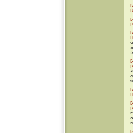
[
[ 
[
[ 
[
[ 
o
a
f
[
[ 
A
c
tu
[
[ 
[
[ 
n'
s
n
[