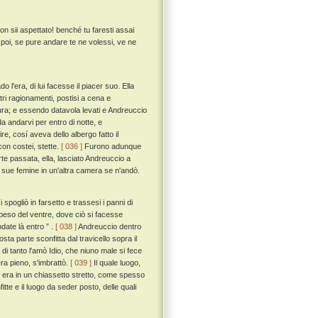
on sii aspettato! benché tu faresti assai
poi, se pure andare te ne volessi, ve ne
'era, di lui facesse il piacer suo. Ella
ltri ragionamenti, postisi a cena e
cura; e essendo datavola levati e Andreuccio
da andarvi per entro di notte, e
 cosí aveva dello albergo fatto il
con costei, stette.
[ 036 ]
Furono adunque
te passata, ella, lasciato Andreuccio a
e sue femine in un'altra camera se n'andò.
pogliò in farsetto e trassesi i panni di
o peso del ventre, dove ciò si facesse
date là entro ” .
[ 038 ]
Andreuccio dentro
ta parte sconfitta dal travicello sopra il
di tanto l'amò Idio, che niuno male si fece
era pieno, s'imbrattò.
[ 039 ]
Il quale luogo,
i era in un chiassetto stretto, come spesso
itte e il luogo da seder posto, delle quali