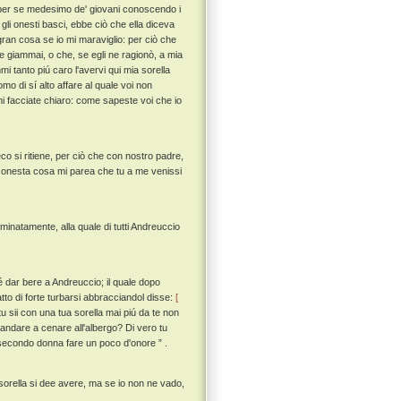
 e per se medesimo de' giovani conoscendo i
gli onesti basci, ebbe ciò che ella diceva
ran cosa se io mi maraviglio: per ciò che
e giammai, o che, se egli ne ragionò, a mia
 tanto piú caro l'avervi qui mia sorella
o di sí alto affare al quale voi non
 facciate chiaro: come sapeste voi che io
o si ritiene, per ciò che con nostro padre,
iú onesta cosa mi parea che tu a me venissi
minatamente, alla quale di tutti Andreuccio
fé dar bere a Andreuccio; il quale dopo
tto di forte turbarsi abbracciandol disse:
[
 sii con una tua sorella mai piú da te non
 andare a cenare all'albergo? Di vero tu
 secondo donna fare un poco d'onore ” .
sorella si dee avere, ma se io non ne vado,