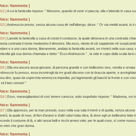
Voice: fiammetta ]
012 ]
A cui la fanticella rispose: “ Messere, quando di venir vi piaccia, ella v'attende in casa sua
Voice: fiammetta ]
013 ]
Andreuccio presto, senza alcuna cosa dir nell'albergo, disse: “ Or via mettiti avanti, io ti
Voice: fiammetta ]
014 ]
Laonde la fanticella a casa di costei il condusse, la quale dimorava in una contrada chia
nesta contrada il nome medesimo il dimostra. Ma esso, niente di ciò sappiendo né suspicand
ndare e a una cara donna, liberamente, andata la fanticella avanti, se n'entrò nella sua casa; 
anticella già sua donna chiamata e detto “ Ecco Andreuccio ” , la vide in capo della scala farsi 
Voice: fiammetta ]
015 ]
Ella era ancora assai giovane, di persona grande e con bellissimo viso, vestita e ornat
ndreuccio fu presso, essa incontrogli da tre gradi discese con le braccia aperte, e avvinghiatog
osa dire, quasi da soperchia tenerezza impedita; poi lagrimando gli basciò la fronte e con voc
 sii il ben venuto! ”
Voice: fiammetta ]
016 ]
Esso, maravigliandosi di cosí tenere carezze, tutto stupefatto rispose: “ Madonna, voi sia
Voice: fiammetta ]
017 ]
Ella appresso, per la man presolo, suso nella sua sala il menò e di quella, senza alcuna
entrò, la quale di rose, di fiori d'aranci e d'altri odori tutta oliva, là dove egli un bellissimo let
econdo il costume di là, e altri assai belli e ricchi arnesi vide; per le quali cose, sí come nu
on men che gran donna.
Voice: fiammetta ]