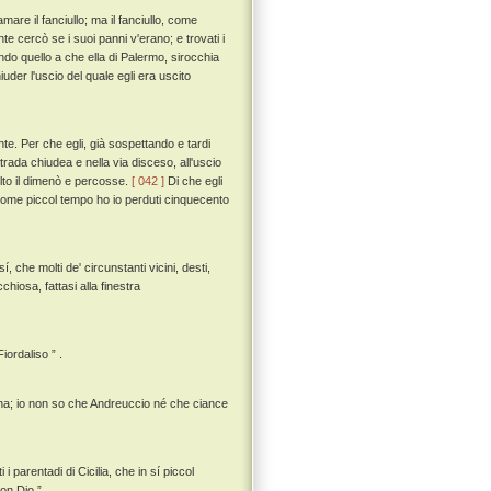
re il fanciullo; ma il fanciullo, come
e cercò se i suoi panni v'erano; e trovati i
do quello a che ella di Palermo, sirocchia
uder l'uscio del quale egli era uscito
te. Per che egli, già sospettando e tardi
rada chiudea e nella via disceso, all'uscio
lto il dimenò e percosse.
[ 042 ]
Di che egli
come piccol tempo ho io perduti cinquecento
 che molti de' circunstanti vicini, desti,
chiosa, fattasi alla finestra
ordaliso ” .
ina; io non so che Andreuccio né che ciance
 parentadi di Cicilia, che in sí piccol
on Dio ” .