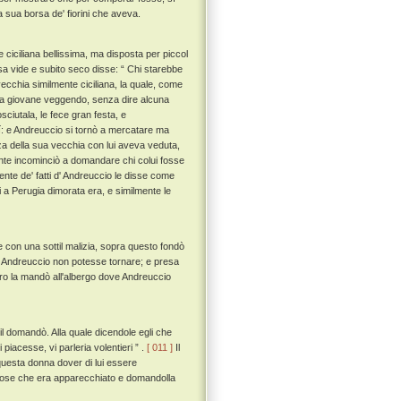
 sua borsa de' fiorini che aveva.
ciciliana bellissima, ma disposta per piccol
a vide e subito seco disse: “ Chi starebbe
cchia similmente ciciliana, la quale, come
e la giovane veggendo, senza dire alcuna
sciutala, le fece gran festa, e
tí: e Andreuccio si tornò a mercatare ma
za della sua vecchia con lui aveva veduta,
ente incominciò a domandare chi colui fosse
nte de' fatti d' Andreuccio le disse come
i a Perugia dimorata era, e similmente le
e con una sottil malizia, sopra questo fondò
e a Andreuccio non potesse tornare; e presa
pro la mandò all'albergo dove Andreuccio
 il domandò. Alla quale dicendole egli che
piacesse, vi parleria volentieri ” .
[ 011 ]
Il
questa donna dover di lui essere
ispose che era apparecchiato e domandolla