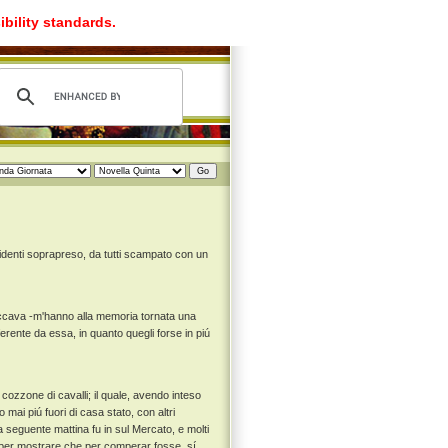
ibility standards.
identi soprapreso, da tutti scampato con un
toccava -m'hanno alla memoria tornata una
ferente da essa, in quanto quegli forse in piú
cozzone di cavalli; il quale, avendo inteso
mai piú fuori di casa stato, con altri
 seguente mattina fu in sul Mercato, e molti
, per mostrare che per comperar fosse, sí