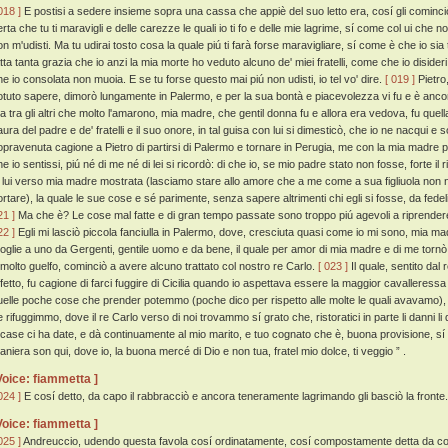
018 ]
E postisi a sedere insieme sopra una cassa che appiè del suo letto era, cosí gli cominciò
erta che tu ti maravigli e delle carezze le quali io ti fo e delle mie lagrime, sí come col ui che
on m'udisti. Ma tu udirai tosto cosa la quale piú ti farà forse maravigliare, sí come è che io sia 
atta tanta grazia che io anzi la mia morte ho veduto alcuno de' miei fratelli, come che io disideri
he io consolata non muoia. E se tu forse questo mai piú non udisti, io tel vo' dire.
[ 019 ]
Pietro
otuto sapere, dimorò lungamente in Palermo, e per la sua bontà e piacevolezza vi fu e è anco
a tra gli altri che molto l'amarono, mia madre, che gentil donna fu e allora era vedova, fu quell
aura del padre e de' fratelli e il suo onore, in tal guisa con lui si dimesticò, che io ne nacqui e
opravenuta cagione a Pietro di partirsi di Palermo e tornare in Perugia, me con la mia madre pic
e io sentissi, piú né di me né di lei si ricordò: di che io, se mio padre stato non fosse, forte il
i lui verso mia madre mostrata (lasciamo stare allo amore che a me come a sua figliuola non n
ortare), la quale le sue cose e sé parimente, senza sapere altrimenti chi egli si fosse, da fe
21 ]
Ma che è? Le cose mal fatte e di gran tempo passate sono troppo piú agevoli a riprende
22 ]
Egli mi lasciò piccola fanciulla in Palermo, dove, cresciuta quasi come io mi sono, mia ma
oglie a uno da Gergenti, gentile uomo e da bene, il quale per amor di mia madre e di me tornò 
 molto guelfo, cominciò a avere alcuno trattato col nostro re Carlo.
[ 023 ]
Il quale, sentito dal
ffetto, fu cagione di farci fuggire di Cicilia quando io aspettava essere la maggior cavalleress
uelle poche cose che prender potemmo (poche dico per rispetto alle molte le quali avavamo), las
e rifuggimmo, dove il re Carlo verso di noi trovammo sí grato che, ristoratici in parte li danni li
 case ci ha date, e dà continuamente al mio marito, e tuo cognato che è, buona provisione, sí
aniera son qui, dove io, la buona mercé di Dio e non tua, fratel mio dolce, ti veggio ” .
Voice: fiammetta ]
024 ]
E cosí detto, da capo il rabbracciò e ancora teneramente lagrimando gli basciò la fronte.
Voice: fiammetta ]
025 ]
Andreuccio, udendo questa favola cosí ordinatamente, cosí compostamente detta da costei