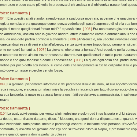
ome rozzo e poco cauto piú volte in presenza di chi andava e di chi veniva trasse fuori questa
Voice: fiammetta ]
004 ]
E in questi trattati stando, avendo esso la sua borsa mostrata, avvenne che una giovane 
regio a compiacere a qualunque uomo, senza vederla egli, passò appresso di lui e la sua bors
eglio di me se quegli denari fosser miei? ” e passò oltre.
[ 005 ]
Era con questa giovane una ve
ide Andreuccio, lasciata oltre la giovane andare, affettuosamente corse a abbracciarlo: il ch
osa, da una delle parti la cominciò a attendere.
[ 006 ]
Andreuccio, alla vecchia rivoltosi e cono
romettendogli essa di venire a lui all'albergo, senza quivi tenere troppo lungo sermone, si par
iente comperò la mattina.
[ 007 ]
La giovane, che prima la borsa d' Andreuccio e poi la contez
er tentare se modo alcuno trovar potesse a dovere aver quelli denari, o tutti o parte, cautam
 donde e che quivi facesse e come il conoscesse.
[ 008 ]
La quale ogni cosa cosí particularme
vrebbe per poco detto egli stesso, sí come colei che lungamente in Cicilia col padre di lui e po
ontò dove tornasse e perché venuto fosse.
Voice: fiammetta ]
009 ]
La giovane, pienamente informata e del parentado di lui e de' nomi, al suo appetito fornir
a sua intenzione; e a casa tornatasi, mise la vecchia in faccenda per tutto il giorno acciò ch
na sua fanticella, la quale essa assai bene a cosí fatti servigi aveva ammaestrata, in sul ves
ornava.
Voice: fiammetta ]
010 ]
La qual, quivi venuta, per ventura lui medesimo e solo trovò in su la porta e di lui stesso
ra desso, essa, tiratolo da parte, disse: “ Messere, una gentil donna di questa terra, quando vi 
uale vedendola, tutto postosi mente e parendogli essere un bel fante della persona, s'avvisò 
nnamorata, quasi altro bel giovane che egli non si trovasse allora in Napoli, e prestamente r
ove e quando questa donna parlar gli volesse.