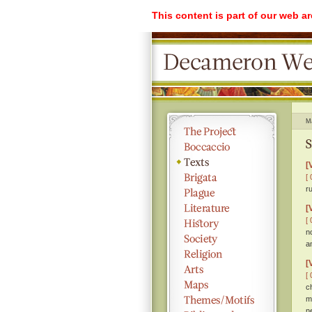
This content is part of our web a
M
S
[
[ 
r
[
[ 
n
a
[
[ 
c
m
n