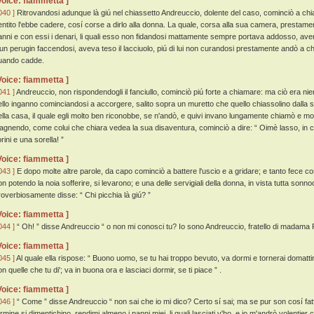
Voice: fiammetta ]
040 ]
Ritrovandosi adunque là giú nel chiassetto Andreuccio, dolente del caso, cominciò a chiama
entito l'ebbe cadere, cosí corse a dirlo alla donna. La quale, corsa alla sua camera, prestament
anni e con essi i denari, li quali esso non fidandosi mattamente sempre portava addosso, aven
'un perugin faccendosi, aveva teso il lacciuolo, piú di lui non curandosi prestamente andò a chi
uando cadde.
Voice: fiammetta ]
041 ]
Andreuccio, non rispondendogli il fanciullo, cominciò piú forte a chiamare: ma ciò era nien
ello inganno cominciandosi a accorgere, salito sopra un muretto che quello chiassolino dalla st
ella casa, il quale egli molto ben riconobbe, se n'andò, e quivi invano lungamente chiamò e mo
iagnendo, come colui che chiara vedea la sua disaventura, cominciò a dire: “ Oimè lasso, in 
orini e una sorella! ”
Voice: fiammetta ]
043 ]
E dopo molte altre parole, da capo cominciò a battere l'uscio e a gridare; e tanto fece cosí,
n potendo la noia sofferire, si levarono; e una delle servigiali della donna, in vista tutta sonnoc
roverbiosamente disse: “ Chi picchia là giú? ”
Voice: fiammetta ]
044 ]
“ Oh! ” disse Andreuccio “ o non mi conosci tu? Io sono Andreuccio, fratello di madama Fi
Voice: fiammetta ]
045 ]
Al quale ella rispose: “ Buono uomo, se tu hai troppo bevuto, va dormi e tornerai domatt
n quelle che tu di'; va in buona ora e lasciaci dormir, se ti piace ” .
Voice: fiammetta ]
046 ]
“ Come ” disse Andreuccio “ non sai che io mi dico? Certo sí sai; ma se pur son cosí fatti i
rmine si dimentichino, rendimi almeno i panni miei, li quali lasciati v'ho, e io m'andrò volentier c