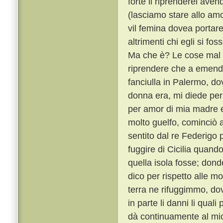
forte il riprenderei ave
(lasciamo stare allo am
vil femina dovea portar
altrimenti chi egli si f
Ma che è? Le cose mal f
riprendere che a emend
fanciulla in Palermo, d
donna era, mi diede per
per amor di mia madre e
molto guelfo, cominciò a
sentito dal re Federigo p
fuggire di Cicilia quand
quella isola fosse; do
dico per rispetto alle mo
terra ne rifuggimmo, dov
in parte li danni li qual
dà continuamente al mio