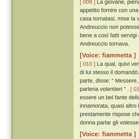
[ 009 ]
La giovane, piena
appetito fornire con una
casa tornatasi, mise la 
Andreuccio non potesse 
bene a cosí fatti servig
Andreuccio tornava.
[Voice: fiammetta ]
[ 010 ]
La qual, quivi ven
di lui stesso il domandò
parte, disse: “ Messere,
parleria volentieri ” .
[ 01
essere un bel fante dell
innamorata, quasi altro 
prestamente rispose ch
donna parlar gli volesse
[Voice: fiammetta ]