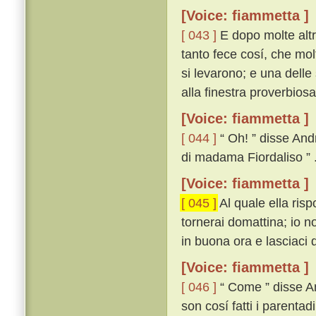
[Voice: fiammetta ]
[ 043 ]
E dopo molte altr
tanto fece cosí, che molt
si levarono; e una delle 
alla finestra proverbiosa
[Voice: fiammetta ]
[ 044 ]
“ Oh! ” disse And
di madama Fiordaliso ” 
[Voice: fiammetta ]
[ 045 ]
Al quale ella ris
tornerai domattina; io n
in buona ora e lasciaci d
[Voice: fiammetta ]
[ 046 ]
“ Come ” disse An
son cosí fatti i parentad