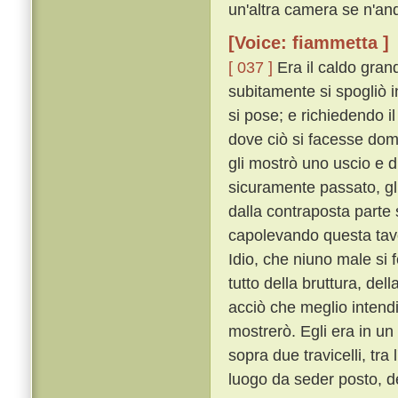
un'altra camera se n'an
[Voice: fiammetta ]
[ 037 ]
Era il caldo gran
subitamente si spogliò in
si pose; e richiedendo il
dove ciò si facesse doma
gli mostrò uno uscio e d
sicuramente passato, gli
dalla contraposta parte s
capolevando questa tavol
Idio, che niuno male si
tutto della bruttura, del
acciò che meglio intend
mostrerò. Egli era in u
sopra due travicelli, tra 
luogo da seder posto, de