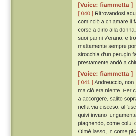
[Voice: fiammetta ]
[ 040 ]
Ritrovandosi adun
cominciò a chiamare il f
corse a dirlo alla donna
suoi panni v'erano; e tro
mattamente sempre port
sirocchia d'un perugin f
prestamente andò a chiu
[Voice: fiammetta ]
[ 041 ]
Andreuccio, non r
ma ciò era niente. Per c
a accorgere, salito sopr
nella via disceso, all'us
quivi invano lungament
piagnendo, come colui c
Oimè lasso, in come picc