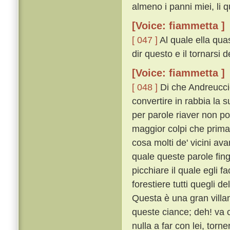
almeno i panni miei, li q
[Voice: fiammetta ]
[ 047 ]
Al quale ella quas
dir questo e il tornarsi 
[Voice: fiammetta ]
[ 048 ]
Di che Andreuccio
convertire in rabbia la s
per parole riaver non po
maggior colpi che prima
cosa molti de' vicini ava
quale queste parole fing
picchiare il quale egli f
forestiere tutti quegli 
Questa è una gran villa
queste ciance; deh! va c
nulla a far con lei, tor