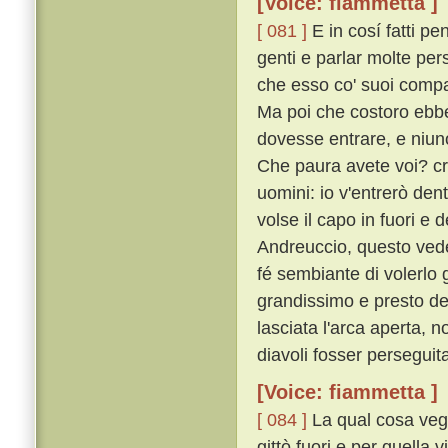
[Voice: fiammetta ]
[ 081 ]
E in cosí fatti pe
genti e parlar molte per
che esso co' suoi compag
Ma poi che costoro ebber
dovesse entrare, e niuno
Che paura avete voi? cr
uomini: io v'entrerò dentr
volse il capo in fuori 
Andreuccio, questo veden
fé sembiante di volerlo 
grandissimo e presto dell'
lasciata l'arca aperta, 
diavoli fosser perseguita
[Voice: fiammetta ]
[ 084 ]
La qual cosa vegg
gittò fuori e per quella 