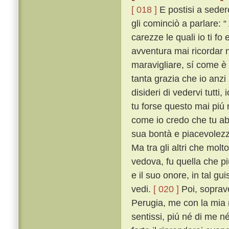
[ 018 ]
E postisi a seder
gli cominciò a parlare: “
carezze le quali io ti f
avventura mai ricordar no
maravigliare, sí come è c
tanta grazia che io anzi
disideri di vedervi tutt
tu forse questo mai piú n
come io credo che tu ab
sua bontà e piacevolezz
Ma tra gli altri che mol
vedova, fu quella che piú
e il suo onore, in tal gu
vedi.
[ 020 ]
Poi, soprave
Perugia, me con la mia m
sentissi, piú né di me né