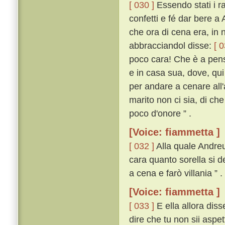
[ 030 ]
Essendo stati i ra
confetti e fé dar bere a
che ora di cena era, in 
abbracciandol disse:
[ 0
poco cara! Che è a pens
e in casa sua, dove, qui
per andare a cenare all
marito non ci sia, di ch
poco d'onore ” .
[Voice: fiammetta ]
[ 032 ]
Alla quale Andreu
cara quanto sorella si d
a cena e farò villania ” .
[Voice: fiammetta ]
[ 033 ]
E ella allora diss
dire che tu non sii aspe