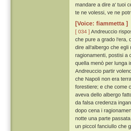
mandare a dire a' tuoi 
te ne volessi, ve ne potre
[Voice: fiammetta ]
[ 034 ]
Andreuccio rispos
che pure a grado l'era, d
dire all'albergo che egli
ragionamenti, postisi a
quella menò per lunga in
Andreuccio partir volend
che Napoli non era terr
forestiere; e che come 
aveva dello albergo fatt
da falsa credenza ingann
dopo cena i ragionament
notte una parte passata
un piccol fanciullo che 