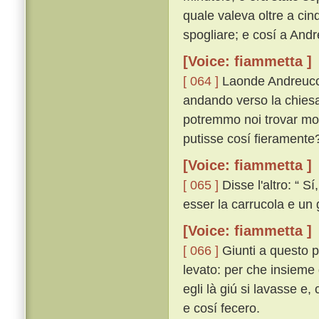
quale valeva oltre a cin
spogliare; e cosí a Andr
[Voice: fiammetta ]
[ 064 ]
Laonde Andreuccio
andando verso la chiesa
potremmo noi trovar mod
putisse cosí fieramente?
[Voice: fiammetta ]
[ 065 ]
Disse l'altro: “ 
esser la carrucola e un
[Voice: fiammetta ]
[ 066 ]
Giunti a questo p
levato: per che insieme d
egli là giú si lavasse e,
e cosí fecero.