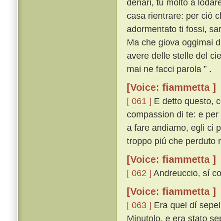
denari, tu molto a lodar
casa rientrare: per ciò 
adormentato ti fossi, sa
Ma che giova oggimai di
avere delle stelle del ci
mai ne facci parola ” .
[Voice: fiammetta ]
[ 061 ]
E detto questo, co
compassion di te: e per 
a fare andiamo, egli ci p
troppo piú che perduto n
[Voice: fiammetta ]
[ 062 ]
Andreuccio, sí co
[Voice: fiammetta ]
[ 063 ]
Era quel dí sepel
Minutolo, e era stato sep