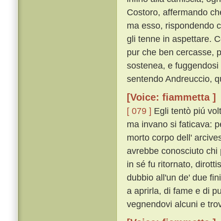
Costoro, affermando che 
ma esso, rispondendo c
gli tenne in aspettare. 
pur che ben cercasse, pr
sostenea, e fuggendosi l
sentendo Andreuccio, qu
[Voice: fiammetta ]
[ 079 ]
Egli tentò piú vol
ma invano si faticava: 
morto corpo dell' arcive
avrebbe conosciuto chi p
in sé fu ritornato, diro
dubbio all'un de' due fi
a aprirla, di fame e di 
vegnendovi alcuni e tro