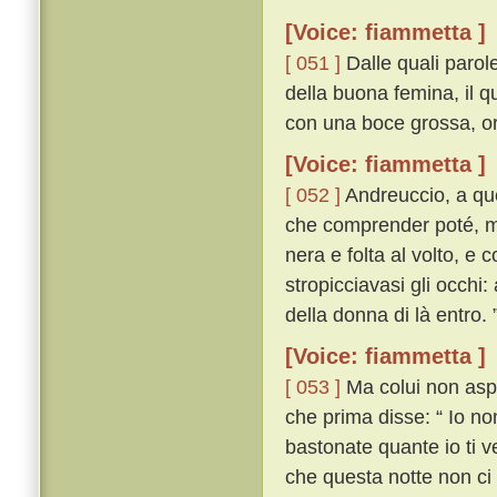
[Voice: fiammetta ]
[ 051 ]
Dalle quali parol
della buona femina, il qu
con una boce grossa, orri
[Voice: fiammetta ]
[ 052 ]
Andreuccio, a quel
che comprender poté, m
nera e folta al volto, e
stropicciavasi gli occhi:
della donna di là entro. 
[Voice: fiammetta ]
[ 053 ]
Ma colui non aspet
che prima disse: “ Io no
bastonate quante io ti 
che questa notte non ci 