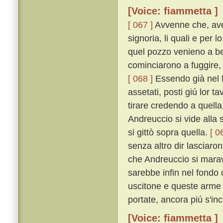
[Voice: fiammetta ]
[ 067 ]
Avvenne che, aven
signoria, li quali e per
quel pozzo venieno a be
cominciarono a fuggire, 
[ 068 ]
Essendo già nel f
assetati, posti giú lor t
tirare credendo a quell
Andreuccio si vide alla 
si gittò sopra quella.
[ 0
senza altro dir lasciaro
che Andreuccio si maravi
sarebbe infin nel fondo
uscitone e queste arme 
portate, ancora piú s'in
[Voice: fiammetta ]