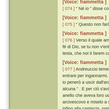
[Voice: fiammetta ]
[ 074 ]
“ Né io ” disse co
[Voice: fiammetta ]
[ 075 ]
“ Questo non farò
[Voice: fiammetta ]
[ 076 ]
Verso il quale am
fé di Dio, se tu non v'ent
testa, che noi ti farem c
[Voice: fiammetta ]
[ 077 ]
Andreuccio temend
entrare per ingannarmi,
io penerò a uscir dall'a
alcuna ” . E per ciò s'avi
anello che aveva loro udi
arcivescovo e miselo a sé
infino alla camiscia, og