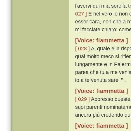
l'avervi qui mia sorella
027 ]
E nel vero io non 
esser cara, non che a m
mi facciate chiaro: come
[Voice: fiammetta ]
[ 028 ]
Al quale ella ris
qual molto meco si ritie
lungamente e in Palermo
parea che tu a me veniss
io a te venuta sarei ” .
[Voice: fiammetta ]
[ 029 ]
Appresso queste p
suoi parenti nominatamen
ancora piú credendo que
[Voice: fiammetta ]