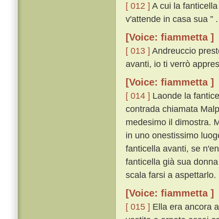
[ 012 ]
A cui la fanticell
v'attende in casa sua ” .
[Voice: fiammetta ]
[ 013 ]
Andreuccio presto,
avanti, io ti verrò appres
[Voice: fiammetta ]
[ 014 ]
Laonde la fantice
contrada chiamata Malpe
medesimo il dimostra. M
in uno onestissimo luog
fanticella avanti, se n'
fanticella già sua donna
scala farsi a aspettarlo.
[Voice: fiammetta ]
[ 015 ]
Ella era ancora a