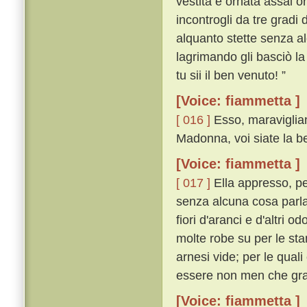
vestita e ornata assai 
incontrogli da tre gradi 
alquanto stette senza a
lagrimando gli basciò la
tu sii il ben venuto! ”
[Voice: fiammetta ]
[ 016 ]
Esso, maravigliand
Madonna, voi siate la be
[Voice: fiammetta ]
[ 017 ]
Ella appresso, pe
senza alcuna cosa parlar
fiori d'aranci e d'altri o
molte robe su per le stan
arnesi vide; per le qua
essere non men che gr
[Voice: fiammetta ]