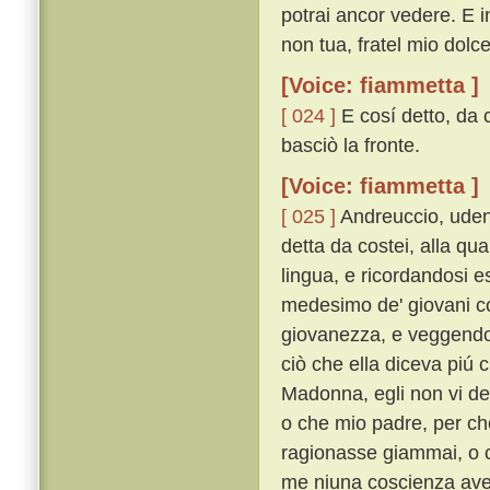
potrai ancor vedere. E 
non tua, fratel mio dolce,
[Voice: fiammetta ]
[ 024 ]
E cosí detto, da 
basciò la fronte.
[Voice: fiammetta ]
[ 025 ]
Andreuccio, uden
detta da costei, alla qua
lingua, e ricordandosi e
medesimo de' giovani co
giovanezza, e veggendo l
ciò che ella diceva piú 
Madonna, egli non vi dee
o che mio padre, per che
ragionasse giammai, o ch
me niuna coscienza avev