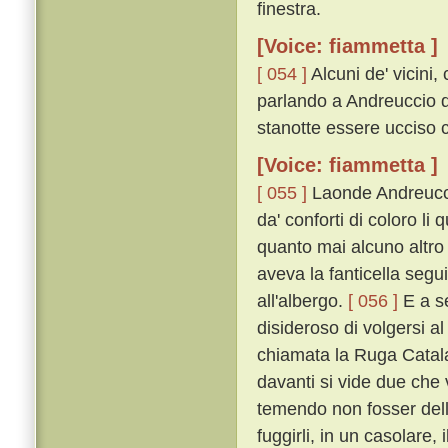
finestra.
[Voice: fiammetta ]
[ 054 ]
Alcuni de' vicini
parlando a Andreuccio d
stanotte essere ucciso co
[Voice: fiammetta ]
[ 055 ]
Laonde Andreuccio
da' conforti di coloro li
quanto mai alcuno altro 
aveva la fanticella segu
all'albergo.
[ 056 ]
E a se
disideroso di volgersi al
chiamata la Ruga Catalan
davanti si vide due che 
temendo non fosser della 
fuggirli, in un casolare,