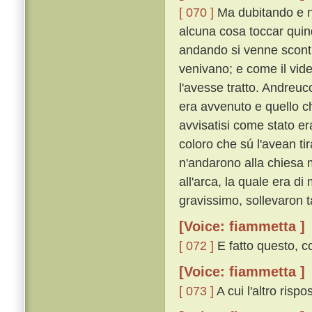
[ 070 ]
Ma dubitando e n
alcuna cosa toccar quind
andando si venne scontra
venivano; e come il vide
l'avesse tratto. Andreu
era avvenuto e quello c
avvisatisi come stato era
coloro che sú l'avean ti
n'andarono alla chiesa 
all'arca, la quale era d
gravissimo, sollevaron 
[Voice: fiammetta ]
[ 072 ]
E fatto questo, co
[Voice: fiammetta ]
[ 073 ]
A cui l'altro rispo