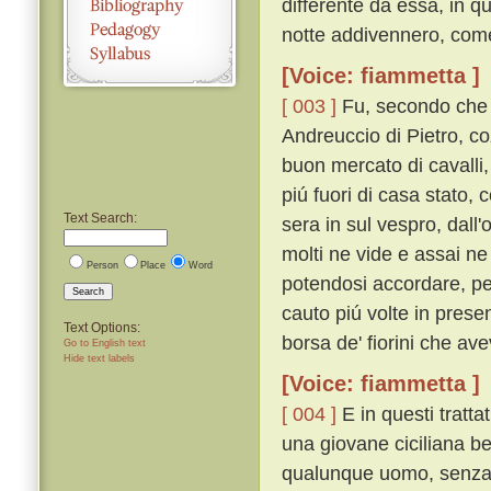
differente da essa, in q
notte addivennero, come
[Voice: fiammetta ]
[ 003 ]
Fu, secondo che i
Andreuccio di Pietro, co
buon mercato di cavalli,
piú fuori di casa stato,
Text Search:
sera in sul vespro, dall
molti ne vide e assai ne
Person
Place
Word
potendosi accordare, p
Search
cauto piú volte in prese
Text Options:
borsa de' fiorini che ave
Go to English text
Hide text labels
[Voice: fiammetta ]
[ 004 ]
E in questi tratt
una giovane ciciliana b
qualunque uomo, senza v