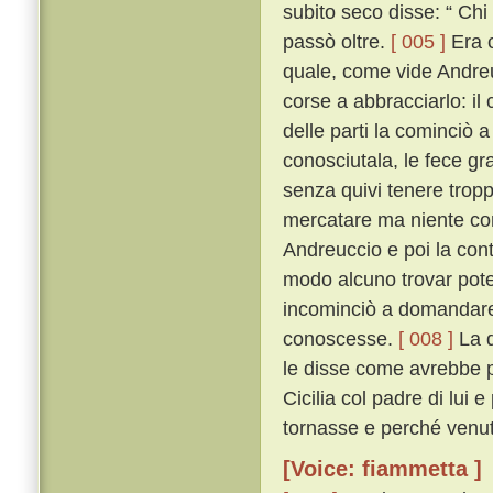
subito seco disse: “ Chi
passò oltre.
[ 005 ]
Era c
quale, come vide Andreu
corse a abbracciarlo: i
delle parti la cominciò 
conosciutala, le fece gra
senza quivi tenere tropp
mercatare ma niente co
Andreuccio e poi la con
modo alcuno trovar potes
incominciò a domandare 
conoscesse.
[ 008 ]
La q
le disse come avrebbe p
Cicilia col padre di lui
tornasse e perché venut
[Voice: fiammetta ]