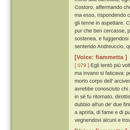
Costoro, affermando che 
ma esso, rispondendo c
gli tenne in aspettare. 
pur che ben cercasse, pr
sostenea, e fuggendosi l
sentendo Andreuccio, qu
[Voice: fiammetta ]
[ 079 ]
Egli tentò piú vol
ma invano si faticava: 
morto corpo dell' arcive
avrebbe conosciuto chi p
in sé fu ritornato, diro
dubbio all'un de' due fi
a aprirla, di fame e di 
vegnendovi alcuni e tro