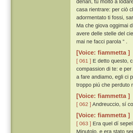
denari, tu molto a lodar
casa rientrare: per ciò 
adormentato ti fossi, sa
Ma che giova oggimai di
avere delle stelle del ci
mai ne facci parola ” .
[Voice: fiammetta ]
[ 061 ]
E detto questo, co
compassion di te: e per 
a fare andiamo, egli ci p
troppo piú che perduto n
[Voice: fiammetta ]
[ 062 ]
Andreuccio, sí co
[Voice: fiammetta ]
[ 063 ]
Era quel dí sepel
Minutolo, e era stato sep