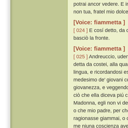
potrai ancor vedere. E 
non tua, fratel mio dolce,
[Voice: fiammetta ]
[ 024 ]
E cosí detto, da 
basciò la fronte.
[Voice: fiammetta ]
[ 025 ]
Andreuccio, uden
detta da costei, alla qua
lingua, e ricordandosi e
medesimo de' giovani co
giovanezza, e veggendo l
ciò che ella diceva piú 
Madonna, egli non vi dee
o che mio padre, per che
ragionasse giammai, o ch
me niuna coscienza avev