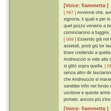
[Voice: fiammetta ]
[ 067 ]
Avvenne che, aven
signoria, li quali e per
quel pozzo venieno a be
cominciarono a fuggire, 
[ 068 ]
Essendo già nel f
assetati, posti giú lor t
tirare credendo a quell
Andreuccio si vide alla 
si gittò sopra quella.
[ 0
senza altro dir lasciaro
che Andreuccio si maravi
sarebbe infin nel fondo
uscitone e queste arme 
portate, ancora piú s'in
[Voice: fiammetta ]