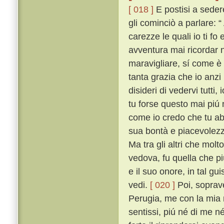
[ 018 ]
E postisi a seder
gli cominciò a parlare: “
carezze le quali io ti f
avventura mai ricordar no
maravigliare, sí come è c
tanta grazia che io anzi
disideri di vedervi tutt
tu forse questo mai piú n
come io credo che tu ab
sua bontà e piacevolezz
Ma tra gli altri che mol
vedova, fu quella che piú
e il suo onore, in tal gu
vedi.
[ 020 ]
Poi, soprave
Perugia, me con la mia m
sentissi, piú né di me né