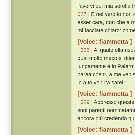
l'avervi qui mia sorella
027 ]
E nel vero io non 
esser cara, non che a m
mi facciate chiaro: come
[Voice: fiammetta ]
[ 028 ]
Al quale ella ris
qual molto meco si ritie
lungamente e in Palermo
parea che tu a me veniss
io a te venuta sarei ” .
[Voice: fiammetta ]
[ 029 ]
Appresso queste p
suoi parenti nominatamen
ancora piú credendo que
[Voice: fiammetta ]