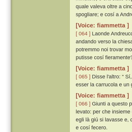
quale valeva oltre a cin
spogliare; e cosí a Andr
[Voice: fiammetta ]
[ 064 ]
Laonde Andreuccio
andando verso la chiesa
potremmo noi trovar mod
putisse cosí fieramente?
[Voice: fiammetta ]
[ 065 ]
Disse l'altro: “ 
esser la carrucola e un
[Voice: fiammetta ]
[ 066 ]
Giunti a questo p
levato: per che insieme d
egli là giú si lavasse e,
e cosí fecero.