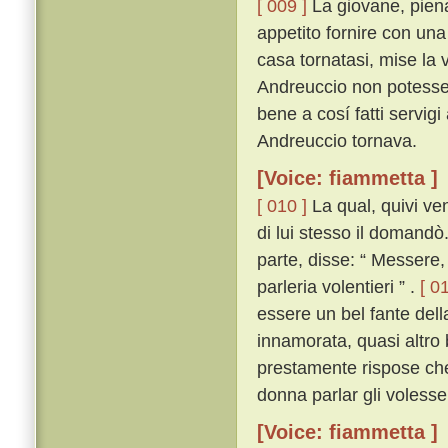
[ 009 ]
La giovane, piena
appetito fornire con una
casa tornatasi, mise la 
Andreuccio non potesse 
bene a cosí fatti servig
Andreuccio tornava.
[Voice: fiammetta ]
[ 010 ]
La qual, quivi ven
di lui stesso il domandò
parte, disse: “ Messere,
parleria volentieri ” .
[ 01
essere un bel fante dell
innamorata, quasi altro 
prestamente rispose ch
donna parlar gli volesse
[Voice: fiammetta ]