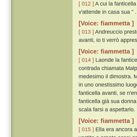
[ 012 ]
A cui la fanticell
v'attende in casa sua ” .
[Voice: fiammetta ]
[ 013 ]
Andreuccio presto,
avanti, io ti verrò appres
[Voice: fiammetta ]
[ 014 ]
Laonde la fantice
contrada chiamata Malpe
medesimo il dimostra. M
in uno onestissimo luog
fanticella avanti, se n'
fanticella già sua donna
scala farsi a aspettarlo.
[Voice: fiammetta ]
[ 015 ]
Ella era ancora a