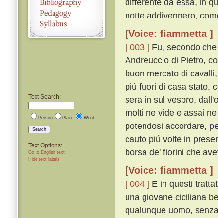
differente da essa, in q
notte addivennero, come
[Voice: fiammetta ]
[ 003 ]
Fu, secondo che i
Andreuccio di Pietro, co
buon mercato di cavalli,
piú fuori di casa stato,
Text Search:
sera in sul vespro, dall
molti ne vide e assai ne
Person
Place
Word
potendosi accordare, p
Search
cauto piú volte in prese
Text Options:
borsa de' fiorini che ave
Go to English text
Hide text labels
[Voice: fiammetta ]
[ 004 ]
E in questi tratt
una giovane ciciliana b
qualunque uomo, senza v