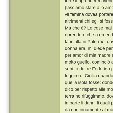
forte il riprenderei ave
(lasciamo stare allo am
vil femina dovea portar
altrimenti chi egli si f
Ma che è? Le cose mal f
riprendere che a emend
fanciulla in Palermo, d
donna era, mi diede per
per amor di mia madre e
molto guelfo, cominciò a
sentito dal re Federigo p
fuggire di Cicilia quand
quella isola fosse; do
dico per rispetto alle mo
terra ne rifuggimmo, dov
in parte li danni li qual
dà continuamente al mio