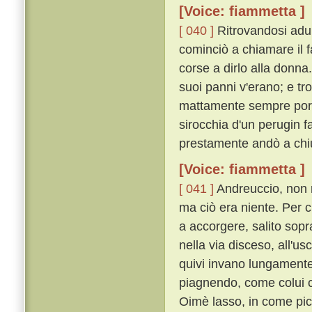
[Voice: fiammetta ]
[ 040 ]
Ritrovandosi adun
cominciò a chiamare il f
corse a dirlo alla donna
suoi panni v'erano; e tro
mattamente sempre port
sirocchia d'un perugin f
prestamente andò a chiu
[Voice: fiammetta ]
[ 041 ]
Andreuccio, non r
ma ciò era niente. Per c
a accorgere, salito sopr
nella via disceso, all'us
quivi invano lungament
piagnendo, come colui c
Oimè lasso, in come picc