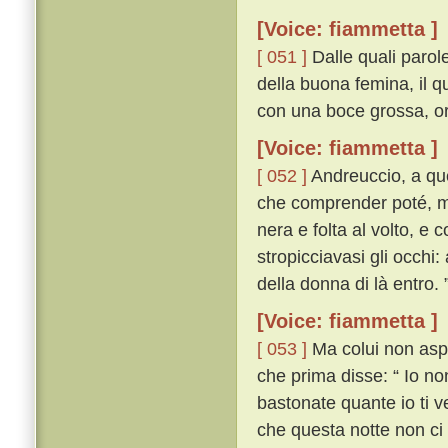
[Voice: fiammetta ]
[ 051 ]
Dalle quali parol
della buona femina, il qu
con una boce grossa, orri
[Voice: fiammetta ]
[ 052 ]
Andreuccio, a quel
che comprender poté, m
nera e folta al volto, e
stropicciavasi gli occhi:
della donna di là entro. 
[Voice: fiammetta ]
[ 053 ]
Ma colui non aspet
che prima disse: “ Io no
bastonate quante io ti 
che questa notte non ci 