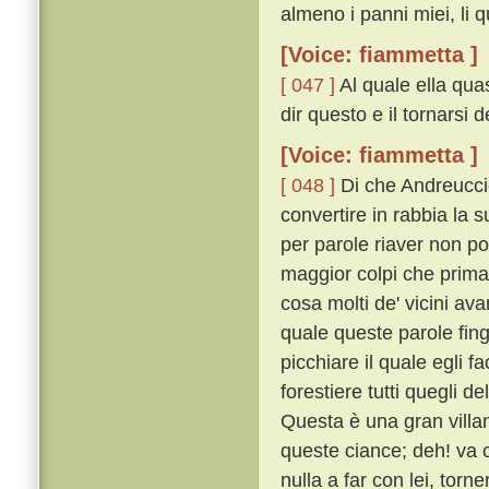
almeno i panni miei, li q
[Voice: fiammetta ]
[ 047 ]
Al quale ella quas
dir questo e il tornarsi 
[Voice: fiammetta ]
[ 048 ]
Di che Andreuccio
convertire in rabbia la s
per parole riaver non po
maggior colpi che prima
cosa molti de' vicini ava
quale queste parole fing
picchiare il quale egli f
forestiere tutti quegli 
Questa è una gran villa
queste ciance; deh! va c
nulla a far con lei, tor