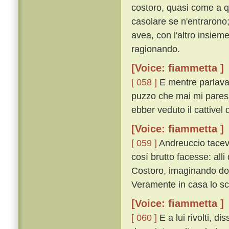
costoro, quasi come a q
casolare se n'entrarono; e
avea, con l'altro insiem
ragionando.
[Voice: fiammetta ]
[ 058 ]
E mentre parlavan
puzzo che mai mi paresse
ebber veduto il cattivel 
[Voice: fiammetta ]
[ 059 ]
Andreuccio taceva
cosí brutto facesse: all
Costoro, imaginando dov
Veramente in casa lo sc
[Voice: fiammetta ]
[ 060 ]
E a lui rivolti, d