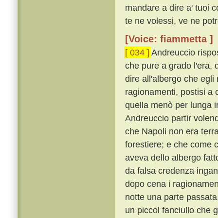
mandare a dire a' tuoi 
te ne volessi, ve ne potre
[Voice: fiammetta ]
[ 034 ]
Andreuccio rispos
che pure a grado l'era, d
dire all'albergo che egli
ragionamenti, postisi a
quella menò per lunga in
Andreuccio partir volend
che Napoli non era terr
forestiere; e che come 
aveva dello albergo fatt
da falsa credenza ingann
dopo cena i ragionament
notte una parte passata
un piccol fanciullo che 