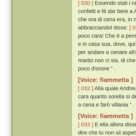
[ 030 ]
Essendo stati i ra
confetti e fé dar bere a
che ora di cena era, in 
abbracciandol disse:
[ 0
poco cara! Che è a pens
e in casa sua, dove, qui
per andare a cenare all
marito non ci sia, di ch
poco d'onore ” .
[Voice: fiammetta ]
[ 032 ]
Alla quale Andreu
cara quanto sorella si d
a cena e farò villania ” .
[Voice: fiammetta ]
[ 033 ]
E ella allora diss
dire che tu non sii aspe