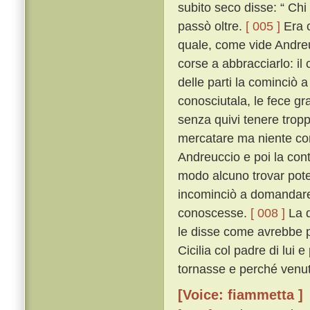
subito seco disse: “ Chi
passò oltre.
[ 005 ]
Era c
quale, come vide Andreu
corse a abbracciarlo: i
delle parti la cominciò 
conosciutala, le fece gra
senza quivi tenere tropp
mercatare ma niente co
Andreuccio e poi la con
modo alcuno trovar potes
incominciò a domandare 
conoscesse.
[ 008 ]
La q
le disse come avrebbe p
Cicilia col padre di lui
tornasse e perché venut
[Voice: fiammetta ]