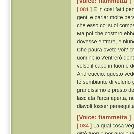
[Voice: fiammetta ]
[ 081 ]
E in cosí fatti pe
genti e parlar molte per
che esso co' suoi compag
Ma poi che costoro ebber
dovesse entrare, e niuno
Che paura avete voi? cr
uomini: io v'entrerò dentr
volse il capo in fuori 
Andreuccio, questo veden
fé sembiante di volerlo 
grandissimo e presto dell'
lasciata l'arca aperta, 
diavoli fosser perseguita
[Voice: fiammetta ]
[ 084 ]
La qual cosa vegg
gittò fuori e per quella 