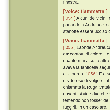
finestra.
[Voice: fiammetta ]
[ 054 ]
Alcuni de' vicini
parlando a Andreuccio d
stanotte essere ucciso co
[Voice: fiammetta ]
[ 055 ]
Laonde Andreuccio
da' conforti di coloro li
quanto mai alcuno altro 
aveva la fanticella segu
all'albergo.
[ 056 ]
E a se
disideroso di volgersi al
chiamata la Ruga Catalan
davanti si vide due che 
temendo non fosser della 
fuggirli, in un casolare,