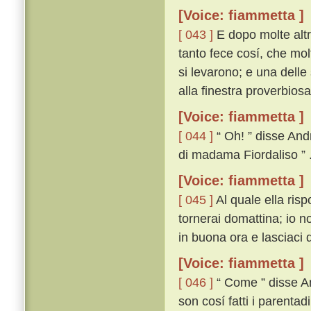
[Voice: fiammetta ]
[ 043 ]
E dopo molte altr
tanto fece cosí, che molt
si levarono; e una delle 
alla finestra proverbiosa
[Voice: fiammetta ]
[ 044 ]
“ Oh! ” disse And
di madama Fiordaliso ” 
[Voice: fiammetta ]
[ 045 ]
Al quale ella ris
tornerai domattina; io n
in buona ora e lasciaci d
[Voice: fiammetta ]
[ 046 ]
“ Come ” disse An
son cosí fatti i parentad