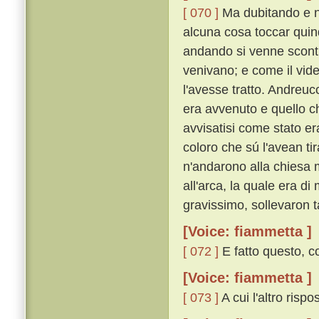
[ 070 ]
Ma dubitando e n
alcuna cosa toccar quind
andando si venne scontra
venivano; e come il vide
l'avesse tratto. Andreu
era avvenuto e quello c
avvisatisi come stato era
coloro che sú l'avean ti
n'andarono alla chiesa 
all'arca, la quale era d
gravissimo, sollevaron 
[Voice: fiammetta ]
[ 072 ]
E fatto questo, co
[Voice: fiammetta ]
[ 073 ]
A cui l'altro rispo