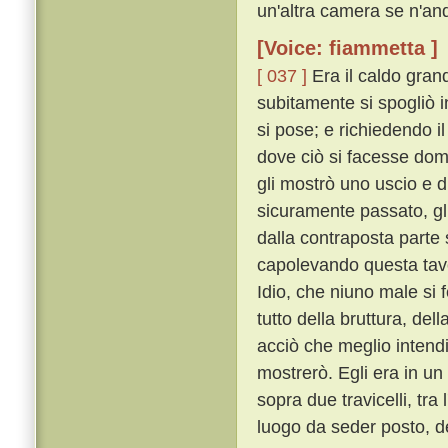
un'altra camera se n'an
[Voice: fiammetta ]
[ 037 ]
Era il caldo gran
subitamente si spogliò in
si pose; e richiedendo il
dove ciò si facesse doma
gli mostrò uno uscio e d
sicuramente passato, gli
dalla contraposta parte s
capolevando questa tavol
Idio, che niuno male si
tutto della bruttura, del
acciò che meglio intend
mostrerò. Egli era in u
sopra due travicelli, tra 
luogo da seder posto, de