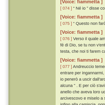
[Voice: fiammetta ]
[ 074 ]
“ Né io ” disse co
[Voice: fiammetta ]
[ 075 ]
“ Questo non farò
[Voice: fiammetta ]
[ 076 ]
Verso il quale am
fé di Dio, se tu non v'ent
testa, che noi ti farem c
[Voice: fiammetta ]
[ 077 ]
Andreuccio temend
entrare per ingannarmi,
io penerò a uscir dall'a
alcuna ” . E per ciò s'avi
anello che aveva loro udi
arcivescovo e miselo a sé
infino alla camiscia, og