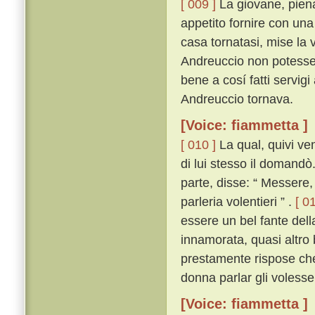
[ 009 ]
La giovane, piena
appetito fornire con una
casa tornatasi, mise la 
Andreuccio non potesse 
bene a cosí fatti servig
Andreuccio tornava.
[Voice: fiammetta ]
[ 010 ]
La qual, quivi ven
di lui stesso il domandò
parte, disse: “ Messere,
parleria volentieri ” .
[ 01
essere un bel fante dell
innamorata, quasi altro 
prestamente rispose ch
donna parlar gli volesse
[Voice: fiammetta ]