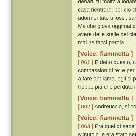
denari, tu molto a lodar
casa rientrare: per ciò 
adormentato ti fossi, sa
Ma che giova oggimai di
avere delle stelle del ci
mai ne facci parola ” .
[Voice: fiammetta ]
[ 061 ]
E detto questo, co
compassion di te: e per 
a fare andiamo, egli ci p
troppo piú che perduto n
[Voice: fiammetta ]
[ 062 ]
Andreuccio, sí co
[Voice: fiammetta ]
[ 063 ]
Era quel dí sepel
Minutolo, e era stato sep