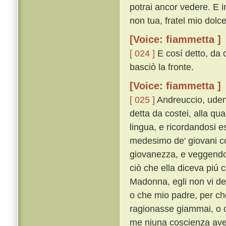
potrai ancor vedere. E 
non tua, fratel mio dolce,
[Voice: fiammetta ]
[ 024 ]
E cosí detto, da 
basciò la fronte.
[Voice: fiammetta ]
[ 025 ]
Andreuccio, uden
detta da costei, alla qua
lingua, e ricordandosi e
medesimo de' giovani co
giovanezza, e veggendo l
ciò che ella diceva piú 
Madonna, egli non vi dee
o che mio padre, per che
ragionasse giammai, o ch
me niuna coscienza avev