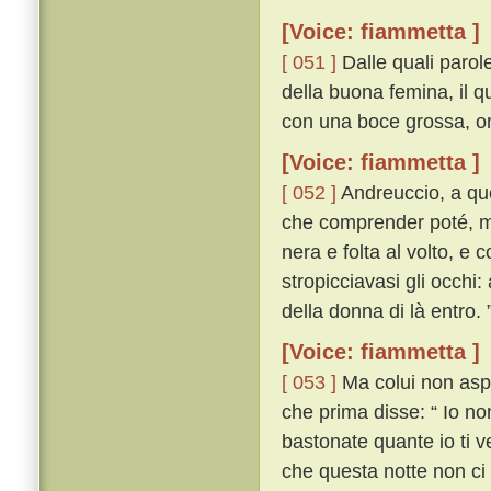
[Voice: fiammetta ]
[ 051 ]
Dalle quali parol
della buona femina, il qu
con una boce grossa, orri
[Voice: fiammetta ]
[ 052 ]
Andreuccio, a quel
che comprender poté, m
nera e folta al volto, e
stropicciavasi gli occhi:
della donna di là entro. 
[Voice: fiammetta ]
[ 053 ]
Ma colui non aspet
che prima disse: “ Io no
bastonate quante io ti 
che questa notte non ci 