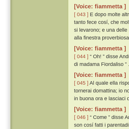
[Voice: fiammetta ]
[ 043 ]
E dopo molte altr
tanto fece cosí, che molt
si levarono; e una delle 
alla finestra proverbiosa
[Voice: fiammetta ]
[ 044 ]
“ Oh! ” disse And
di madama Fiordaliso ” 
[Voice: fiammetta ]
[ 045 ]
Al quale ella ris
tornerai domattina; io n
in buona ora e lasciaci d
[Voice: fiammetta ]
[ 046 ]
“ Come ” disse An
son cosí fatti i parentad