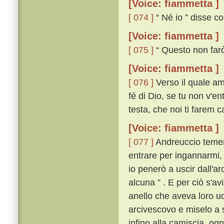
[Voice: fiammetta ]
[ 074 ]
“ Né io ” disse co
[Voice: fiammetta ]
[ 075 ]
“ Questo non farò
[Voice: fiammetta ]
[ 076 ]
Verso il quale am
fé di Dio, se tu non v'ent
testa, che noi ti farem c
[Voice: fiammetta ]
[ 077 ]
Andreuccio temend
entrare per ingannarmi,
io penerò a uscir dall'a
alcuna ” . E per ciò s'avi
anello che aveva loro udi
arcivescovo e miselo a sé
infino alla camiscia, og