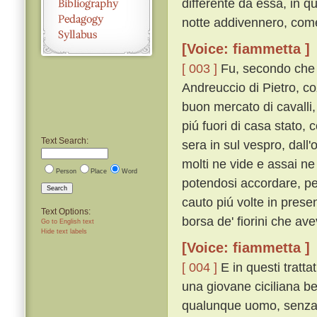
differente da essa, in q
notte addivennero, come
[Voice: fiammetta ]
[ 003 ]
Fu, secondo che i
Andreuccio di Pietro, co
buon mercato di cavalli,
piú fuori di casa stato,
Text Search:
sera in sul vespro, dall
molti ne vide e assai ne
Person
Place
Word
potendosi accordare, p
Search
cauto piú volte in prese
Text Options:
borsa de' fiorini che ave
Go to English text
Hide text labels
[Voice: fiammetta ]
[ 004 ]
E in questi tratt
una giovane ciciliana b
qualunque uomo, senza v