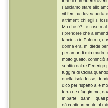
forte il riprenderei ave
(lasciamo stare allo am
vil femina dovea portar
altrimenti chi egli si f
Ma che è? Le cose mal f
riprendere che a emend
fanciulla in Palermo, d
donna era, mi diede per
per amor di mia madre e
molto guelfo, cominciò a
sentito dal re Federigo p
fuggire di Cicilia quand
quella isola fosse; do
dico per rispetto alle mo
terra ne rifuggimmo, dov
in parte li danni li qual
dà continuamente al mio