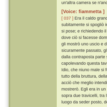
un'altra camera se n'an
[Voice: fiammetta ]
[ 037 ]
Era il caldo gran
subitamente si spogliò in
si pose; e richiedendo il
dove ciò si facesse doma
gli mostrò uno uscio e d
sicuramente passato, gli
dalla contraposta parte s
capolevando questa tavol
Idio, che niuno male si
tutto della bruttura, del
acciò che meglio intend
mostrerò. Egli era in u
sopra due travicelli, tra 
luogo da seder posto, de