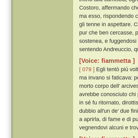
Costoro, affermando che 
ma esso, rispondendo c
gli tenne in aspettare. 
pur che ben cercasse, pr
sostenea, e fuggendosi l
sentendo Andreuccio, qu
[Voice: fiammetta ]
[ 079 ]
Egli tentò piú vol
ma invano si faticava: 
morto corpo dell' arcive
avrebbe conosciuto chi p
in sé fu ritornato, diro
dubbio all'un de' due fi
a aprirla, di fame e di 
vegnendovi alcuni e tro