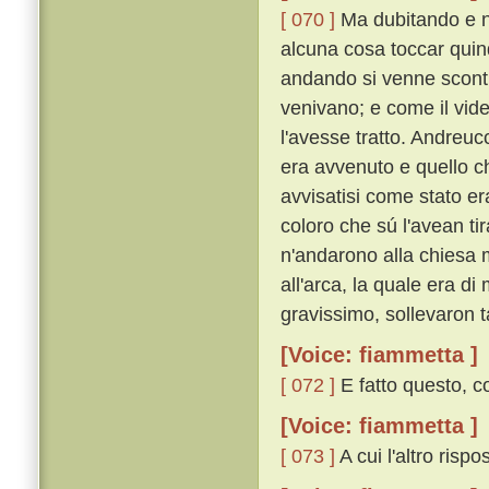
[ 070 ]
Ma dubitando e n
alcuna cosa toccar quind
andando si venne scontra
venivano; e come il vide
l'avesse tratto. Andreu
era avvenuto e quello c
avvisatisi come stato era
coloro che sú l'avean ti
n'andarono alla chiesa 
all'arca, la quale era d
gravissimo, sollevaron 
[Voice: fiammetta ]
[ 072 ]
E fatto questo, co
[Voice: fiammetta ]
[ 073 ]
A cui l'altro rispo