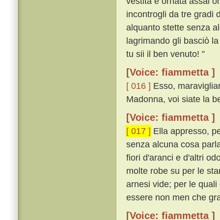
vestita e ornata assai 
incontrogli da tre gradi 
alquanto stette senza a
lagrimando gli basciò la
tu sii il ben venuto! ”
[Voice: fiammetta ]
[ 016 ]
Esso, maravigliand
Madonna, voi siate la be
[Voice: fiammetta ]
[ 017 ]
Ella appresso, pe
senza alcuna cosa parlar
fiori d'aranci e d'altri o
molte robe su per le stan
arnesi vide; per le qua
essere non men che gr
[Voice: fiammetta ]