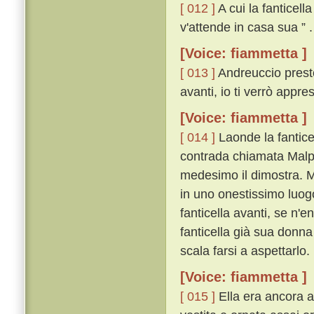
[ 012 ]
A cui la fanticell
v'attende in casa sua ” .
[Voice: fiammetta ]
[ 013 ]
Andreuccio presto,
avanti, io ti verrò appres
[Voice: fiammetta ]
[ 014 ]
Laonde la fantice
contrada chiamata Malpe
medesimo il dimostra. M
in uno onestissimo luog
fanticella avanti, se n'
fanticella già sua donna
scala farsi a aspettarlo.
[Voice: fiammetta ]
[ 015 ]
Ella era ancora a