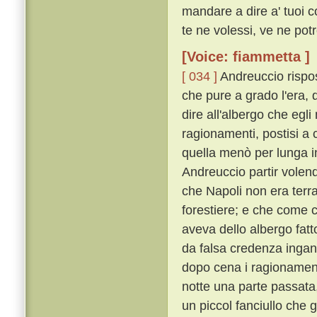
mandare a dire a' tuoi 
te ne volessi, ve ne potre
[Voice: fiammetta ]
[ 034 ]
Andreuccio rispos
che pure a grado l'era, d
dire all'albergo che egli
ragionamenti, postisi a
quella menò per lunga in
Andreuccio partir volend
che Napoli non era terr
forestiere; e che come 
aveva dello albergo fatt
da falsa credenza ingann
dopo cena i ragionament
notte una parte passata
un piccol fanciullo che 