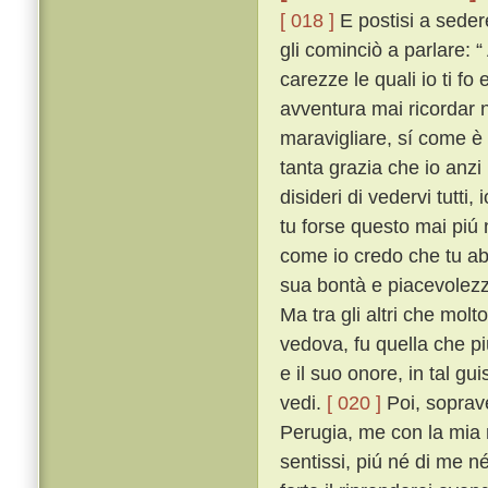
[ 018 ]
E postisi a seder
gli cominciò a parlare: “
carezze le quali io ti f
avventura mai ricordar no
maravigliare, sí come è c
tanta grazia che io anzi
disideri di vedervi tutt
tu forse questo mai piú n
come io credo che tu ab
sua bontà e piacevolezz
Ma tra gli altri che mol
vedova, fu quella che piú
e il suo onore, in tal gu
vedi.
[ 020 ]
Poi, soprave
Perugia, me con la mia m
sentissi, piú né di me né