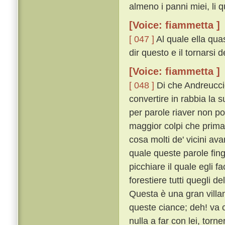
almeno i panni miei, li q
[Voice: fiammetta ]
[ 047 ]
Al quale ella quas
dir questo e il tornarsi 
[Voice: fiammetta ]
[ 048 ]
Di che Andreuccio
convertire in rabbia la s
per parole riaver non po
maggior colpi che prima
cosa molti de' vicini ava
quale queste parole fing
picchiare il quale egli f
forestiere tutti quegli 
Questa è una gran villa
queste ciance; deh! va c
nulla a far con lei, tor