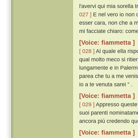
l'avervi qui mia sorella
027 ]
E nel vero io non 
esser cara, non che a m
mi facciate chiaro: come
[Voice: fiammetta ]
[ 028 ]
Al quale ella ris
qual molto meco si ritie
lungamente e in Palermo
parea che tu a me veniss
io a te venuta sarei ” .
[Voice: fiammetta ]
[ 029 ]
Appresso queste p
suoi parenti nominatamen
ancora piú credendo que
[Voice: fiammetta ]