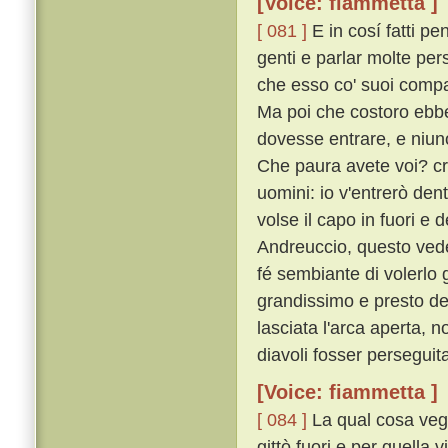
[Voice: fiammetta ]
[ 081 ]
E in cosí fatti pe
genti e parlar molte per
che esso co' suoi compag
Ma poi che costoro ebber
dovesse entrare, e niuno
Che paura avete voi? cr
uomini: io v'entrerò dentr
volse il capo in fuori 
Andreuccio, questo veden
fé sembiante di volerlo 
grandissimo e presto dell'
lasciata l'arca aperta, 
diavoli fosser perseguita
[Voice: fiammetta ]
[ 084 ]
La qual cosa vegg
gittò fuori e per quella 