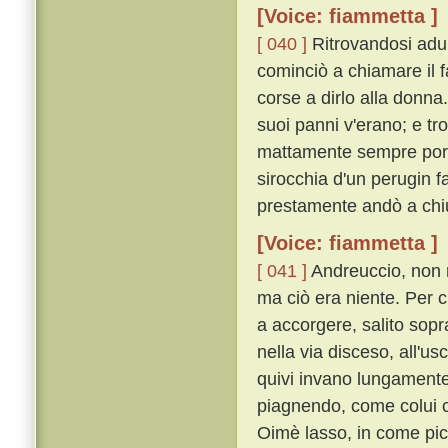
[Voice: fiammetta ]
[ 040 ]
Ritrovandosi adun
cominciò a chiamare il f
corse a dirlo alla donna
suoi panni v'erano; e tro
mattamente sempre port
sirocchia d'un perugin f
prestamente andò a chiu
[Voice: fiammetta ]
[ 041 ]
Andreuccio, non r
ma ciò era niente. Per c
a accorgere, salito sopr
nella via disceso, all'us
quivi invano lungament
piagnendo, come colui c
Oimè lasso, in come picc