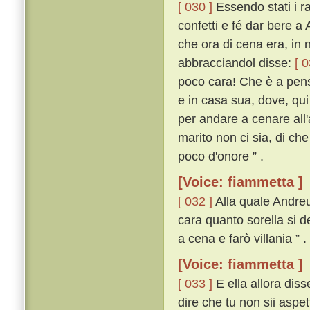
[ 030 ]
Essendo stati i ra
confetti e fé dar bere a
che ora di cena era, in 
abbracciandol disse:
[ 0
poco cara! Che è a pens
e in casa sua, dove, qui
per andare a cenare all
marito non ci sia, di ch
poco d'onore ” .
[Voice: fiammetta ]
[ 032 ]
Alla quale Andreu
cara quanto sorella si d
a cena e farò villania ” .
[Voice: fiammetta ]
[ 033 ]
E ella allora diss
dire che tu non sii aspe