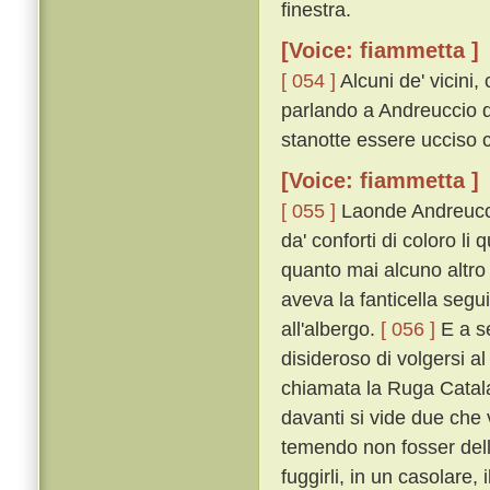
finestra.
[Voice: fiammetta ]
[ 054 ]
Alcuni de' vicini
parlando a Andreuccio d
stanotte essere ucciso co
[Voice: fiammetta ]
[ 055 ]
Laonde Andreuccio
da' conforti di coloro li
quanto mai alcuno altro 
aveva la fanticella segu
all'albergo.
[ 056 ]
E a se
disideroso di volgersi al
chiamata la Ruga Catalan
davanti si vide due che 
temendo non fosser della 
fuggirli, in un casolare,