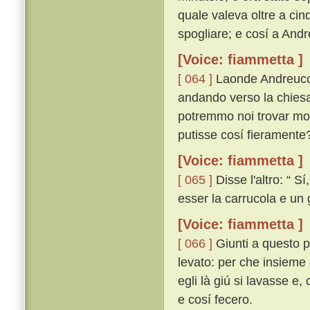
quale valeva oltre a cin
spogliare; e cosí a Andr
[Voice: fiammetta ]
[ 064 ]
Laonde Andreuccio
andando verso la chiesa
potremmo noi trovar mod
putisse cosí fieramente?
[Voice: fiammetta ]
[ 065 ]
Disse l'altro: “ 
esser la carrucola e un
[Voice: fiammetta ]
[ 066 ]
Giunti a questo p
levato: per che insieme d
egli là giú si lavasse e,
e cosí fecero.