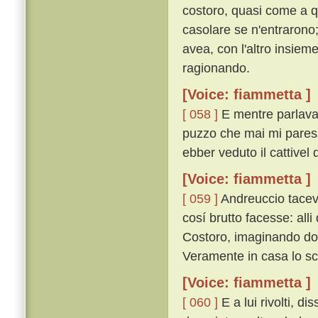
costoro, quasi come a q
casolare se n'entrarono; e
avea, con l'altro insiem
ragionando.
[Voice: fiammetta ]
[ 058 ]
E mentre parlavan
puzzo che mai mi paresse
ebber veduto il cattivel 
[Voice: fiammetta ]
[ 059 ]
Andreuccio taceva
cosí brutto facesse: all
Costoro, imaginando dov
Veramente in casa lo sc
[Voice: fiammetta ]
[ 060 ]
E a lui rivolti, d