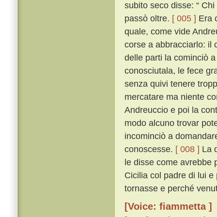
subito seco disse: “ Chi
passò oltre.
[ 005 ]
Era c
quale, come vide Andreu
corse a abbracciarlo: i
delle parti la cominciò 
conosciutala, le fece gra
senza quivi tenere tropp
mercatare ma niente co
Andreuccio e poi la con
modo alcuno trovar potes
incominciò a domandare 
conoscesse.
[ 008 ]
La q
le disse come avrebbe p
Cicilia col padre di lui
tornasse e perché venut
[Voice: fiammetta ]