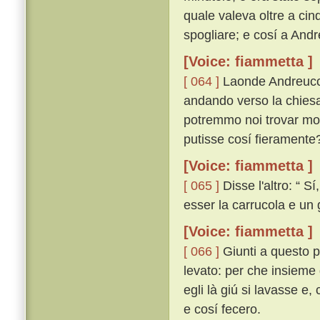
quale valeva oltre a cin
spogliare; e cosí a Andr
[Voice: fiammetta ]
[ 064 ]
Laonde Andreuccio
andando verso la chiesa
potremmo noi trovar mod
putisse cosí fieramente?
[Voice: fiammetta ]
[ 065 ]
Disse l'altro: “ 
esser la carrucola e un
[Voice: fiammetta ]
[ 066 ]
Giunti a questo p
levato: per che insieme d
egli là giú si lavasse e,
e cosí fecero.