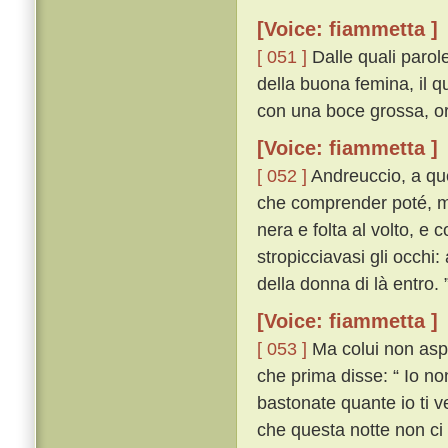
[Voice: fiammetta ]
[ 051 ]
Dalle quali parol
della buona femina, il qu
con una boce grossa, orri
[Voice: fiammetta ]
[ 052 ]
Andreuccio, a quel
che comprender poté, m
nera e folta al volto, e
stropicciavasi gli occhi:
della donna di là entro. 
[Voice: fiammetta ]
[ 053 ]
Ma colui non aspet
che prima disse: “ Io no
bastonate quante io ti 
che questa notte non ci 