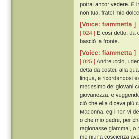
potrai ancor vedere. E 
non tua, fratel mio dolce,
[Voice: fiammetta ]
[ 024 ]
E cosí detto, da 
basciò la fronte.
[Voice: fiammetta ]
[ 025 ]
Andreuccio, uden
detta da costei, alla qua
lingua, e ricordandosi e
medesimo de' giovani co
giovanezza, e veggendo l
ciò che ella diceva piú 
Madonna, egli non vi dee
o che mio padre, per che
ragionasse giammai, o ch
me niuna coscienza avev