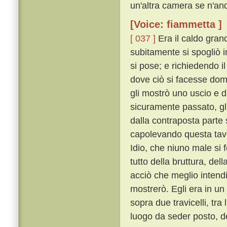
un'altra camera se n'an
[Voice: fiammetta ]
[ 037 ]
Era il caldo gran
subitamente si spogliò in
si pose; e richiedendo il
dove ciò si facesse doma
gli mostrò uno uscio e d
sicuramente passato, gli
dalla contraposta parte s
capolevando questa tavol
Idio, che niuno male si
tutto della bruttura, del
acciò che meglio intend
mostrerò. Egli era in u
sopra due travicelli, tra 
luogo da seder posto, de