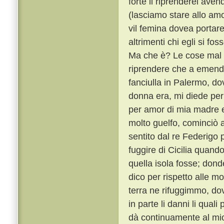
forte il riprenderei ave
(lasciamo stare allo am
vil femina dovea portar
altrimenti chi egli si f
Ma che è? Le cose mal f
riprendere che a emend
fanciulla in Palermo, d
donna era, mi diede per
per amor di mia madre e
molto guelfo, cominciò a
sentito dal re Federigo p
fuggire di Cicilia quand
quella isola fosse; do
dico per rispetto alle mo
terra ne rifuggimmo, dov
in parte li danni li qual
dà continuamente al mio