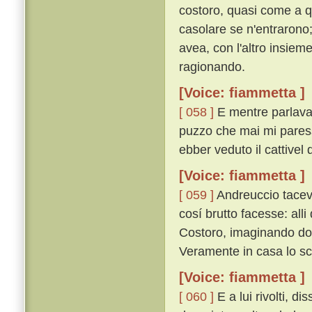
costoro, quasi come a q
casolare se n'entrarono; e
avea, con l'altro insiem
ragionando.
[Voice: fiammetta ]
[ 058 ]
E mentre parlavan
puzzo che mai mi paresse
ebber veduto il cattivel 
[Voice: fiammetta ]
[ 059 ]
Andreuccio taceva
cosí brutto facesse: all
Costoro, imaginando dov
Veramente in casa lo sc
[Voice: fiammetta ]
[ 060 ]
E a lui rivolti, d