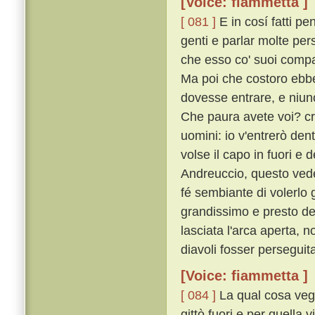
[Voice: fiammetta ]
[ 081 ]
E in cosí fatti pe
genti e parlar molte per
che esso co' suoi compag
Ma poi che costoro ebber
dovesse entrare, e niuno
Che paura avete voi? cr
uomini: io v'entrerò dentr
volse il capo in fuori 
Andreuccio, questo veden
fé sembiante di volerlo 
grandissimo e presto dell'
lasciata l'arca aperta, 
diavoli fosser perseguita
[Voice: fiammetta ]
[ 084 ]
La qual cosa vegg
gittò fuori e per quella 