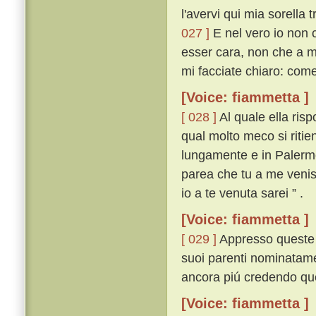
l'avervi qui mia sorella
027 ]
E nel vero io non 
esser cara, non che a m
mi facciate chiaro: come
[Voice: fiammetta ]
[ 028 ]
Al quale ella ris
qual molto meco si ritie
lungamente e in Palermo
parea che tu a me veniss
io a te venuta sarei ” .
[Voice: fiammetta ]
[ 029 ]
Appresso queste p
suoi parenti nominatamen
ancora piú credendo que
[Voice: fiammetta ]