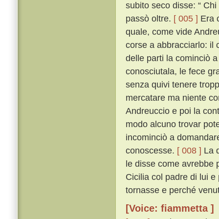
subito seco disse: “ Chi
passò oltre.
[ 005 ]
Era c
quale, come vide Andreu
corse a abbracciarlo: i
delle parti la cominciò 
conosciutala, le fece gra
senza quivi tenere tropp
mercatare ma niente co
Andreuccio e poi la con
modo alcuno trovar potes
incominciò a domandare 
conoscesse.
[ 008 ]
La q
le disse come avrebbe p
Cicilia col padre di lui
tornasse e perché venut
[Voice: fiammetta ]