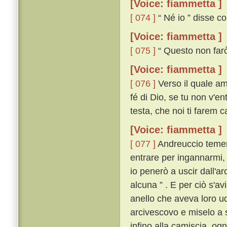
[Voice: fiammetta ]
[ 074 ]
“ Né io ” disse co
[Voice: fiammetta ]
[ 075 ]
“ Questo non farò
[Voice: fiammetta ]
[ 076 ]
Verso il quale am
fé di Dio, se tu non v'ent
testa, che noi ti farem c
[Voice: fiammetta ]
[ 077 ]
Andreuccio temend
entrare per ingannarmi,
io penerò a uscir dall'a
alcuna ” . E per ciò s'avi
anello che aveva loro udi
arcivescovo e miselo a sé
infino alla camiscia, og