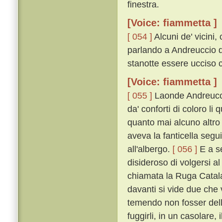
finestra.
[Voice: fiammetta ]
[ 054 ]
Alcuni de' vicini
parlando a Andreuccio d
stanotte essere ucciso co
[Voice: fiammetta ]
[ 055 ]
Laonde Andreuccio
da' conforti di coloro li
quanto mai alcuno altro 
aveva la fanticella segu
all'albergo.
[ 056 ]
E a se
disideroso di volgersi al
chiamata la Ruga Catalan
davanti si vide due che 
temendo non fosser della 
fuggirli, in un casolare,