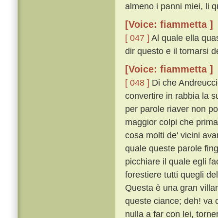
almeno i panni miei, li q
[Voice: fiammetta ]
[ 047 ]
Al quale ella quas
dir questo e il tornarsi 
[Voice: fiammetta ]
[ 048 ]
Di che Andreuccio
convertire in rabbia la s
per parole riaver non po
maggior colpi che prima
cosa molti de' vicini ava
quale queste parole fing
picchiare il quale egli f
forestiere tutti quegli 
Questa è una gran villa
queste ciance; deh! va c
nulla a far con lei, tor