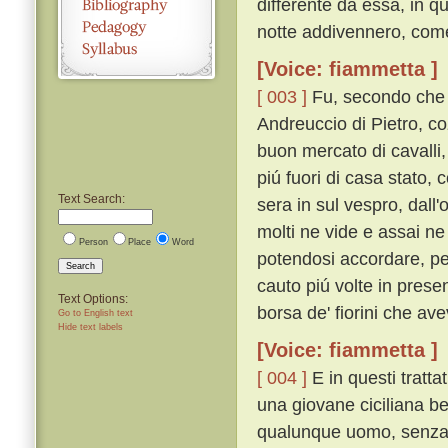
differente da essa, in q
notte addivennero, come
[Voice: fiammetta ]
[ 003 ]
Fu, secondo che i
Andreuccio di Pietro, co
buon mercato di cavalli,
piú fuori di casa stato,
Text Search:
sera in sul vespro, dall
molti ne vide e assai ne
Person
Place
Word
potendosi accordare, p
Search
cauto piú volte in prese
Text Options:
borsa de' fiorini che ave
Go to English text
Hide text labels
[Voice: fiammetta ]
[ 004 ]
E in questi tratt
una giovane ciciliana b
qualunque uomo, senza v