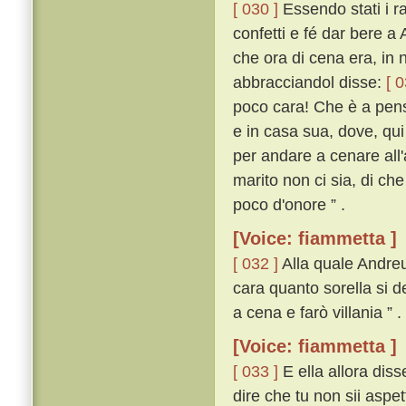
[ 030 ]
Essendo stati i ra
confetti e fé dar bere a
che ora di cena era, in 
abbracciandol disse:
[ 0
poco cara! Che è a pens
e in casa sua, dove, qui
per andare a cenare all
marito non ci sia, di ch
poco d'onore ” .
[Voice: fiammetta ]
[ 032 ]
Alla quale Andreu
cara quanto sorella si d
a cena e farò villania ” .
[Voice: fiammetta ]
[ 033 ]
E ella allora diss
dire che tu non sii aspe