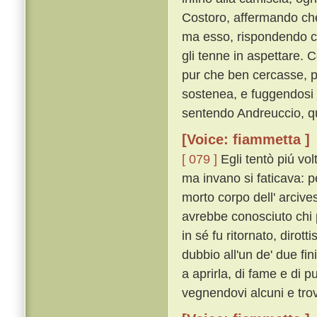
Costoro, affermando che 
ma esso, rispondendo c
gli tenne in aspettare. 
pur che ben cercasse, pr
sostenea, e fuggendosi l
sentendo Andreuccio, qu
[Voice: fiammetta ]
[ 079 ]
Egli tentò piú vol
ma invano si faticava: 
morto corpo dell' arcive
avrebbe conosciuto chi p
in sé fu ritornato, diro
dubbio all'un de' due fi
a aprirla, di fame e di 
vegnendovi alcuni e tro