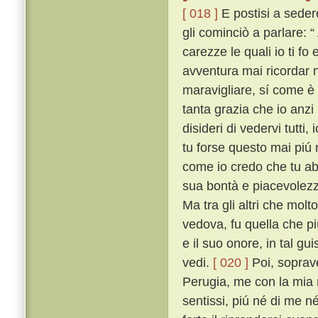
[ 018 ]
E postisi a seder
gli cominciò a parlare: “
carezze le quali io ti f
avventura mai ricordar no
maravigliare, sí come è c
tanta grazia che io anzi
disideri di vedervi tutt
tu forse questo mai piú n
come io credo che tu ab
sua bontà e piacevolezz
Ma tra gli altri che mol
vedova, fu quella che piú
e il suo onore, in tal gu
vedi.
[ 020 ]
Poi, soprave
Perugia, me con la mia m
sentissi, piú né di me né