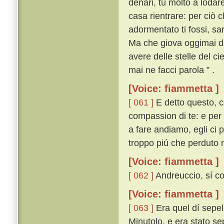
denari, tu molto a lodar
casa rientrare: per ciò 
adormentato ti fossi, sa
Ma che giova oggimai di
avere delle stelle del ci
mai ne facci parola ” .
[Voice: fiammetta ]
[ 061 ]
E detto questo, co
compassion di te: e per 
a fare andiamo, egli ci p
troppo piú che perduto n
[Voice: fiammetta ]
[ 062 ]
Andreuccio, sí co
[Voice: fiammetta ]
[ 063 ]
Era quel dí sepel
Minutolo, e era stato sep