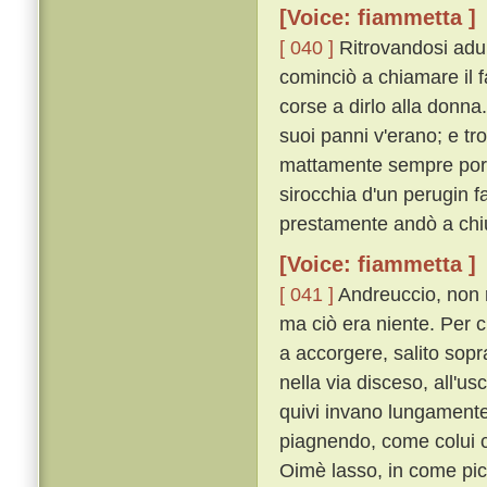
[Voice: fiammetta ]
[ 040 ]
Ritrovandosi adun
cominciò a chiamare il f
corse a dirlo alla donna
suoi panni v'erano; e tro
mattamente sempre port
sirocchia d'un perugin f
prestamente andò a chiu
[Voice: fiammetta ]
[ 041 ]
Andreuccio, non r
ma ciò era niente. Per c
a accorgere, salito sopr
nella via disceso, all'us
quivi invano lungament
piagnendo, come colui c
Oimè lasso, in come picc