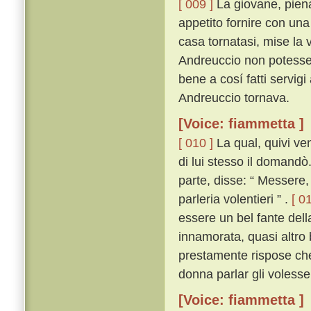
[ 009 ]
La giovane, piena
appetito fornire con una
casa tornatasi, mise la 
Andreuccio non potesse 
bene a cosí fatti servig
Andreuccio tornava.
[Voice: fiammetta ]
[ 010 ]
La qual, quivi ven
di lui stesso il domandò
parte, disse: “ Messere,
parleria volentieri ” .
[ 01
essere un bel fante dell
innamorata, quasi altro 
prestamente rispose ch
donna parlar gli volesse
[Voice: fiammetta ]