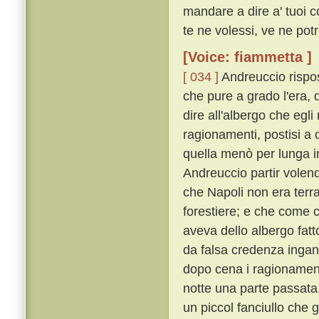
mandare a dire a' tuoi 
te ne volessi, ve ne potre
[Voice: fiammetta ]
[ 034 ]
Andreuccio rispos
che pure a grado l'era, d
dire all'albergo che egli
ragionamenti, postisi a
quella menò per lunga in
Andreuccio partir volend
che Napoli non era terr
forestiere; e che come 
aveva dello albergo fatt
da falsa credenza ingann
dopo cena i ragionament
notte una parte passata
un piccol fanciullo che 