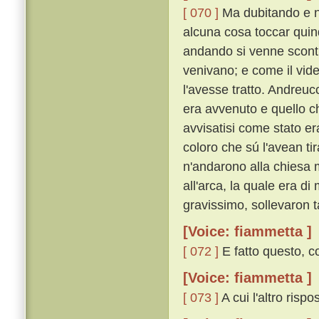
[ 070 ]
Ma dubitando e n
alcuna cosa toccar quind
andando si venne scontra
venivano; e come il vide
l'avesse tratto. Andreu
era avvenuto e quello c
avvisatisi come stato era
coloro che sú l'avean ti
n'andarono alla chiesa 
all'arca, la quale era d
gravissimo, sollevaron 
[Voice: fiammetta ]
[ 072 ]
E fatto questo, co
[Voice: fiammetta ]
[ 073 ]
A cui l'altro rispo