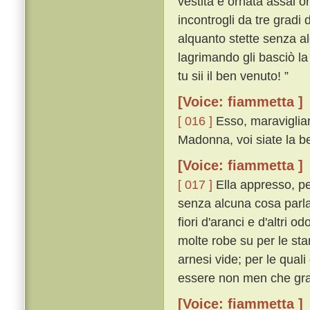
vestita e ornata assai 
incontrogli da tre gradi 
alquanto stette senza a
lagrimando gli basciò la
tu sii il ben venuto! ”
[Voice: fiammetta ]
[ 016 ]
Esso, maravigliand
Madonna, voi siate la be
[Voice: fiammetta ]
[ 017 ]
Ella appresso, pe
senza alcuna cosa parlar
fiori d'aranci e d'altri o
molte robe su per le stan
arnesi vide; per le qua
essere non men che gr
[Voice: fiammetta ]