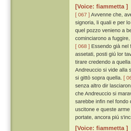
[Voice: fiammetta ]
[ 067 ]
Avvenne che, aven
signoria, li quali e per
quel pozzo venieno a be
cominciarono a fuggire, 
[ 068 ]
Essendo già nel f
assetati, posti giú lor t
tirare credendo a quell
Andreuccio si vide alla 
si gittò sopra quella.
[ 0
senza altro dir lasciaro
che Andreuccio si maravi
sarebbe infin nel fondo
uscitone e queste arme 
portate, ancora piú s'in
[Voice: fiammetta ]