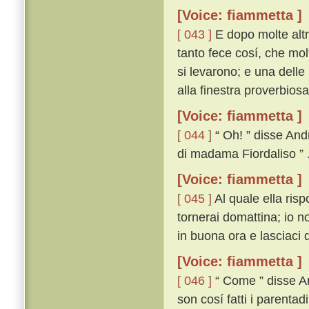
[Voice: fiammetta ]
[ 043 ]
E dopo molte altr
tanto fece cosí, che molt
si levarono; e una delle 
alla finestra proverbiosa
[Voice: fiammetta ]
[ 044 ]
“ Oh! ” disse And
di madama Fiordaliso ” 
[Voice: fiammetta ]
[ 045 ]
Al quale ella ris
tornerai domattina; io n
in buona ora e lasciaci d
[Voice: fiammetta ]
[ 046 ]
“ Come ” disse An
son cosí fatti i parentad