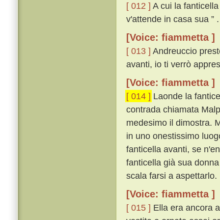
[ 012 ]
A cui la fanticell
v'attende in casa sua ” .
[Voice: fiammetta ]
[ 013 ]
Andreuccio presto,
avanti, io ti verrò appres
[Voice: fiammetta ]
[ 014 ]
Laonde la fantice
contrada chiamata Malpe
medesimo il dimostra. M
in uno onestissimo luog
fanticella avanti, se n'
fanticella già sua donna
scala farsi a aspettarlo.
[Voice: fiammetta ]
[ 015 ]
Ella era ancora a