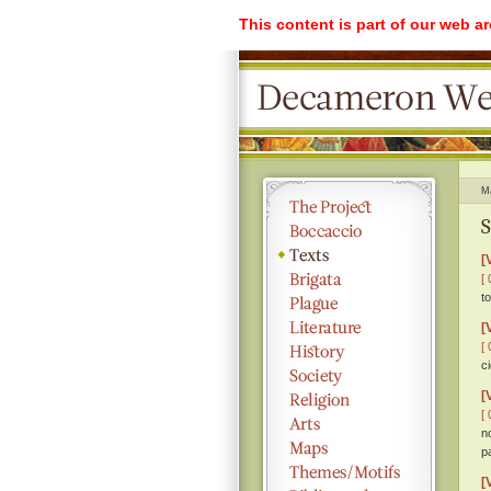
This content is part of our web a
M
S
[
[ 
t
[
[ 
c
[
[ 
n
p
[