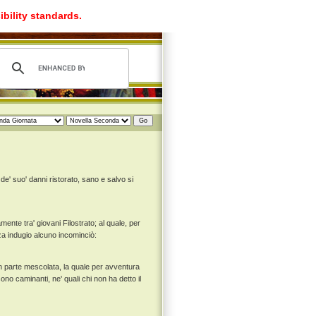
ibility standards.
e' suo' danni ristorato, sano e salvo si
ente tra' giovani Filostrato; al quale, per
za indugio alcuno incominciò:
in parte mescolata, la quale per avventura
sono caminanti, ne' quali chi non ha detto il