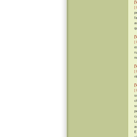
[
[ 
p
l
a
q
[
[ 
es
r
no
[
[ 
r
[
[ 
s
c
s
p
c
L
a
E