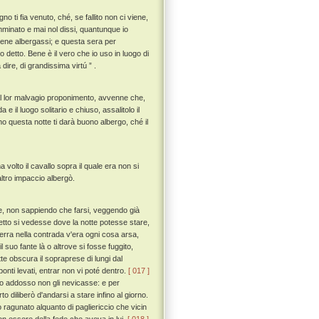
 ti fia venuto, ché, se fallito non ci viene,
amminato e mai nol dissi, quantunque io
bene albergassi; e questa sera per
 detto. Bene è il vero che io uso in luogo di
dire, di grandissima virtú ” .
l lor malvagio proponimento, avvenne che,
 e il luogo solitario e chiuso, assalitolo il
ano questa notte ti darà buono albergo, ché il
volto il cavallo sopra il quale era non si
altro impaccio albergò.
te, non sappiendo che farsi, veggendo già
etto si vedesse dove la notte potesse stare,
rra nella contrada v'era ogni cosa arsa,
 suo fante là o altrove si fosse fuggito,
te obscura il sopraprese di lungi dal
ponti levati, entrar non vi poté dentro.
[ 017 ]
o addosso non gli nevicasse: e per
o diliberò d'andarsi a stare infino al giorno.
 ragunato alquanto di pagliericcio che vicin