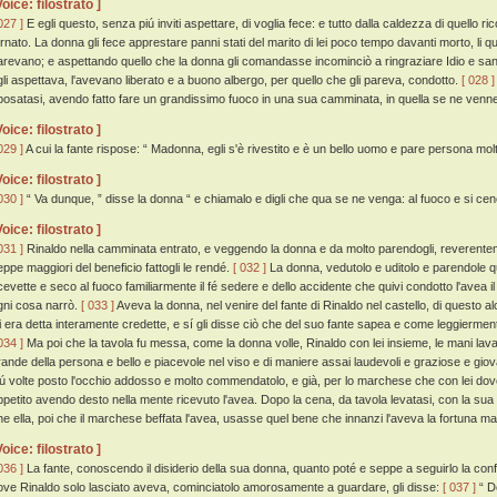
Voice: filostrato ]
027 ]
E egli questo, senza piú inviti aspettare, di voglia fece: e tutto dalla caldezza di quello r
ornato. La donna gli fece apprestare panni stati del marito di lei poco tempo davanti morto, li qu
arevano; e aspettando quello che la donna gli comandasse incominciò a ringraziare Idio e san
gli aspettava, l'avevano liberato e a buono albergo, per quello che gli pareva, condotto.
[ 028 ]
iposatasi, avendo fatto fare un grandissimo fuoco in una sua camminata, in quella se ne ve
Voice: filostrato ]
029 ]
A cui la fante rispose: “ Madonna, egli s'è rivestito e è un bello uomo e pare persona mo
Voice: filostrato ]
030 ]
“ Va dunque, ” disse la donna “ e chiamalo e digli che qua se ne venga: al fuoco e si ce
Voice: filostrato ]
031 ]
Rinaldo nella camminata entrato, e veggendo la donna e da molto parendogli, reverentemen
eppe maggiori del beneficio fattogli le rendé.
[ 032 ]
La donna, vedutolo e uditolo e parendole que
icevette e seco al fuoco familiarmente il fé sedere e dello accidente che quivi condotto l'avea 
gni cosa narrò.
[ 033 ]
Aveva la donna, nel venire del fante di Rinaldo nel castello, di questo a
ui era detta interamente credette, e sí gli disse ciò che del suo fante sapea e come leggierment
034 ]
Ma poi che la tavola fu messa, come la donna volle, Rinaldo con lei insieme, le mani lav
rande della persona e bello e piacevole nel viso e di maniere assai laudevoli e graziose e gi
iú volte posto l'occhio addosso e molto commendatolo, e già, per lo marchese che con lei dovev
ppetito avendo desto nella mente ricevuto l'avea. Dopo la cena, da tavola levatasi, con la sua 
he ella, poi che il marchese beffata l'avea, usasse quel bene che innanzi l'aveva la fortuna m
Voice: filostrato ]
036 ]
La fante, conoscendo il disiderio della sua donna, quanto poté e seppe a seguirlo la conf
ove Rinaldo solo lasciato aveva, cominciatolo amorosamente a guardare, gli disse:
[ 037 ]
“ D