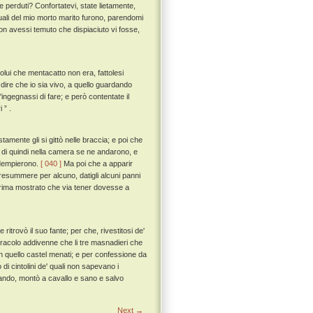
 perduti? Confortatevi, state lietamente,
 quali del mio morto marito furono, parendomi
non avessi temuto che dispiaciuto vi fosse,
lui che mentacatto non era, fattolesi
ire che io sia vivo, a quello guardando
ingegnassi di fare; e però contentate il
 ” .
mente gli si gittò nelle braccia; e poi che
si di quindi nella camera se ne andarono, e
 adempierono.
[ 040 ]
Ma poi che a apparir
resummere per alcuno, datigli alcuni panni
 prima mostrato che via tener dovesse a
 ritrovò il suo fante; per che, rivestitosi de'
miracolo addivenne che li tre masnadieri che
 in quello castel menati; e per confessione da
o di cintolini de' quali non sapevano i
iando, montò a cavallo e sano e salvo
Next →