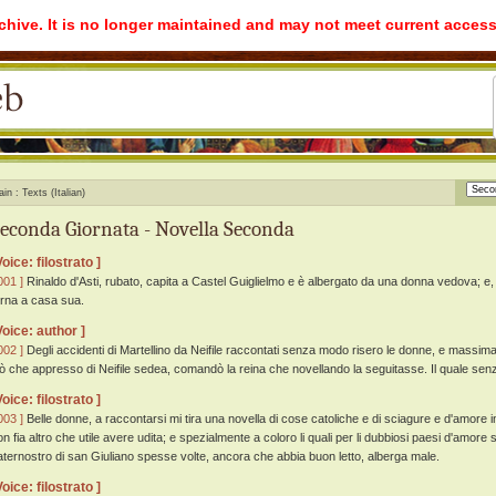
rchive. It is no longer maintained and may not meet current access
ain
Texts (Italian)
econda Giornata - Novella Seconda
Voice: filostrato ]
001 ]
Rinaldo d'Asti, rubato, capita a Castel Guiglielmo e è albergato da una donna vedova; e, d
orna a casa sua.
Voice: author ]
002 ]
Degli accidenti di Martellino da Neifile raccontati senza modo risero le donne, e massimam
iò che appresso di Neifile sedea, comandò la reina che novellando la seguitasse. Il quale sen
Voice: filostrato ]
003 ]
Belle donne, a raccontarsi mi tira una novella di cose catoliche e di sciagure e d'amore 
on fia altro che utile avere udita; e spezialmente a coloro li quali per li dubbiosi paesi d'amore 
aternostro di san Giuliano spesse volte, ancora che abbia buon letto, alberga male.
Voice: filostrato ]