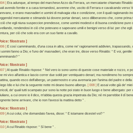
004 ]
Era adunque, al tempo del marchese Azzo da Ferrara, un mercatante chiamato Rinaldo d
uali avendo fornite e a casa tornandosi, avvenne che, uscito di Ferrara e cavalcando verso Ver
arevano, e erano masnadieri e uomini di malvagia vita e condizione, con li quali ragionando
eggendol mercatante e stimando lui dovere portar denari, seco diliberarono che, come prima t
cciò che egli niuna suspeccion prendesse, come uomini modesti e di buona condizione pure d'
avellando, rendendosi in ciò che potevano e sapevano umili e benigni verso di lui: per che egli gl
entura, per ciò che solo era con un suo fante a cavallo.
Voice: filostrato ]
006 ]
E cosí camminando, d'una cosa in altra, come ne' ragionamenti addivien, trapassando, ca
li uomini fanno a Dio; e l'uno de' masnadieri, che eran tre, disse verso Rinaldo: “ E voi, gentil
amminando? ”
Voice: filostrato ]
007 ]
Al quale Rinaldo rispose: “ Nel vero io sono uomo di queste cose materiale e rozzo, e po
he mi vivo all'antica e lascio correr due soldi per ventiquatro denari; ma nondimeno ho sempr
attina, quando esco dell'albergo, un paternostro e una avemaria per l'anima del padre e della 
riego Idio e lui che la seguente notte mi deano buono albergo.
[ 008 ]
E assai volte già de' mie
ericoli, de' quali tutti scampato pur sono la notte poi stato in buon luogo e bene albergato: p
iuliano, a cui onore io il dico, m'abbia questa grazia impetrata da Dio; né mi parrebbe il dí be
egnente bene arrivare, che io non l'avessi la mattina detto ” .
Voice: filostrato ]
009 ]
A cui colui, che domandato l'avea, disse: “ E istamane dicestel voi? ”
Voice: filostrato ]
010 ]
A cui Rinaldo rispose: “ Sí bene ” .