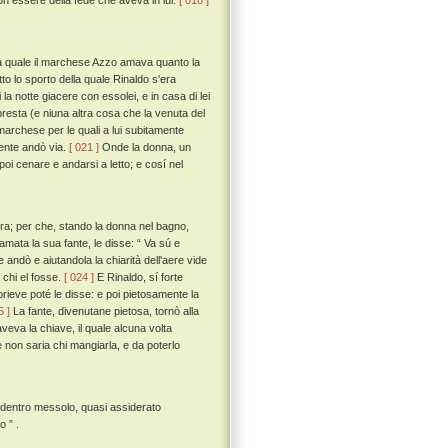
on essere della fede che aveva in lui.
[ 018 ]
 la quale il marchese Azzo amava quanto la
tto lo sporto della quale Rinaldo s'era
la notte giacere con essolei, e in casa di lei
esta (e niuna altra cosa che la venuta del
marchese per le quali a lui subitamente
ente andò via.
[ 021 ]
Onde la donna, un
oi cenare e andarsi a letto; e cosí nel
rra; per che, stando la donna nel bagno,
iamata la sua fante, le disse: “ Va sú e
 andò e aiutandola la chiarità dell'aere vide
 chi el fosse.
[ 024 ]
E Rinaldo, sí forte
ieve poté le disse: e poi pietosamente la
5 ]
La fante, divenutane pietosa, tornò alla
veva la chiave, il quale alcuna volta
e non saria chi mangiarla, e da poterlo
 dentro messolo, quasi assiderato
o ” .