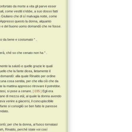
iconfortato da morte a vita gli parve esser
ali, come vestiti s'ebbe, a suo dosso fatti
 Giuliano che di sí malvagia notte, come
Appresso questo la donna, alquanto
nne e del buono uomo domandò che ne fosse.
lto da bene e costumato ” .
nerà, ché so che cenato non ha ” .
te la salutò e quelle grazie le quali
llo che la fante dicea, lietamente il
il domandò: alla quale Rinaldo per ordine
lcuna cosa sentita, per che ella ciò che da
e la mattina appresso ritrovare il potrebbe.
atesi, si pose a cenare.
[ 035 ]
Egli era
ovane di mezza età; al quale la donna avendo
a venire a giacersi, il concupiscibile
fante si consigliò se ben fatto le paresse
andato.
ortò; per che la donna, al fuoco tornatasi
eh, Rinaldo, perché state voi cosí