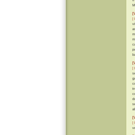
v
M
[
[ 
v
a
m
m
c
p
b
[
[ 
s
gu
c
t
c
d
s
al
[
[ 
v