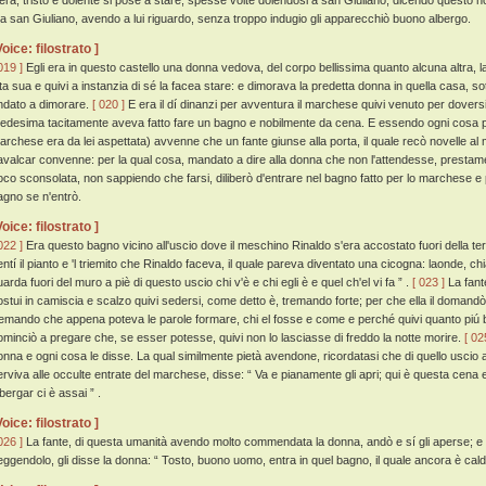
'era, tristo e dolente si pose a stare, spesse volte dolendosi a san Giuliano, dicendo questo n
a san Giuliano, avendo a lui riguardo, senza troppo indugio gli apparecchiò buono albergo.
Voice: filostrato ]
019 ]
Egli era in questo castello una donna vedova, del corpo bellissima quanto alcuna altra,
ita sua e quivi a instanzia di sé la facea stare: e dimorava la predetta donna in quella casa, so
ndato a dimorare.
[ 020 ]
E era il dí dinanzi per avventura il marchese quivi venuto per doversi 
edesima tacitamente aveva fatto fare un bagno e nobilmente da cena. E essendo ogni cosa pr
archese era da lei aspettata) avvenne che un fante giunse alla porta, il quale recò novelle al 
avalcar convenne: per la qual cosa, mandato a dire alla donna che non l'attendesse, prestam
oco sconsolata, non sappiendo che farsi, diliberò d'entrare nel bagno fatto per lo marchese e p
agno se n'entrò.
Voice: filostrato ]
022 ]
Era questo bagno vicino all'uscio dove il meschino Rinaldo s'era accostato fuori della te
entí il pianto e 'l triemito che Rinaldo faceva, il quale pareva diventato una cicogna: laonde, ch
arda fuori del muro a piè di questo uscio chi v'è e chi egli è e quel ch'el vi fa ” .
[ 023 ]
La fante
ostui in camiscia e scalzo quivi sedersi, come detto è, tremando forte; per che ella il domandò
remando che appena poteva le parole formare, chi el fosse e come e perché quivi quanto piú br
ominciò a pregare che, se esser potesse, quivi non lo lasciasse di freddo la notte morire.
[ 02
onna e ogni cosa le disse. La qual similmente pietà avendone, ricordatasi che di quello uscio a
erviva alle occulte entrate del marchese, disse: “ Va e pianamente gli apri; qui è questa cena 
bergar ci è assai ” .
Voice: filostrato ]
026 ]
La fante, di questa umanità avendo molto commendata la donna, andò e sí gli aperse; e
eggendolo, gli disse la donna: “ Tosto, buono uomo, entra in quel bagno, il quale ancora è cald