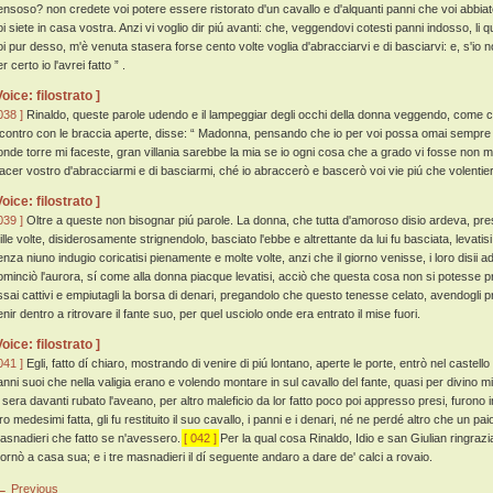
ensoso? non credete voi potere essere ristorato d'un cavallo e d'alquanti panni che voi abbiate
oi siete in casa vostra. Anzi vi voglio dir piú avanti: che, veggendovi cotesti panni indosso, li
oi pur desso, m'è venuta stasera forse cento volte voglia d'abracciarvi e di basciarvi: e, s'io 
r certo io l'avrei fatto ” .
Voice: filostrato ]
038 ]
Rinaldo, queste parole udendo e il lampeggiar degli occhi della donna veggendo, come co
ncontro con le braccia aperte, disse: “ Madonna, pensando che io per voi possa omai sempre d
onde torre mi faceste, gran villania sarebbe la mia se io ogni cosa che a grado vi fosse non m'
iacer vostro d'abracciarmi e di basciarmi, ché io abraccerò e bascerò voi vie piú che volentieri
Voice: filostrato ]
039 ]
Oltre a queste non bisognar piú parole. La donna, che tutta d'amoroso disio ardeva, presta
ille volte, disiderosamente strignendolo, basciato l'ebbe e altrettante da lui fu basciata, levati
enza niuno indugio coricatisi pienamente e molte volte, anzi che il giorno venisse, i loro disii
ominciò l'aurora, sí come alla donna piacque levatisi, acciò che questa cosa non si potesse p
ssai cattivi e empiutagli la borsa di denari, pregandolo che questo tenesse celato, avendogli
nir dentro a ritrovare il fante suo, per quel usciolo onde era entrato il mise fuori.
Voice: filostrato ]
041 ]
Egli, fatto dí chiaro, mostrando di venire di piú lontano, aperte le porte, entrò nel castello e
anni suoi che nella valigia erano e volendo montare in sul cavallo del fante, quasi per divino 
a sera davanti rubato l'aveano, per altro maleficio da lor fatto poco poi appresso presi, furono
ro medesimi fatta, gli fu restituito il suo cavallo, i panni e i denari, né ne perdé altro che un pai
asnadieri che fatto se n'avessero.
[ 042 ]
Per la qual cosa Rinaldo, Idio e san Giulian ringraz
itornò a casa sua; e i tre masnadieri il dí seguente andaro a dare de' calci a rovaio.
← Previous