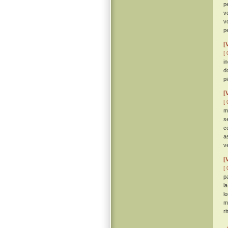
p
v
v
pe
[
[ 
i
d
p
[
[ 
m
s
c
a
ve
[
[ 
p
l
lo
m
r