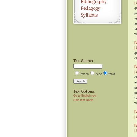
[ 
q
p
v
a
f
v
[
[ 
g
c
Text Search:
[
[ 
Person
Place
Word
c
Search
m
p
Text Options:
p
Go to English text
G
Hide text labels
v
[
[ 
[
[ 