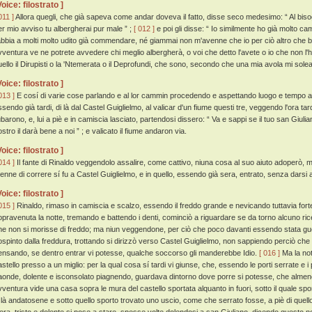
Voice: filostrato ]
011 ]
Allora quegli, che già sapeva come andar doveva il fatto, disse seco medesimo: “ Al bisogno
er mio avviso tu albergherai pur male ” ;
[ 012 ]
e poi gli disse: “ Io similmente ho già molto c
'abbia a molti molto udito già commendare, né giammai non m'avenne che io per ciò altro che 
vventura ve ne potrete avvedere chi meglio albergherà, o voi che detto l'avete o io che non l'ho
uello il Dirupisti o la 'Ntemerata o il Deprofundi, che sono, secondo che una mia avola mi solea 
Voice: filostrato ]
013 ]
E cosí di varie cose parlando e al lor cammin procedendo e aspettando luogo e tempo a
sendo già tardi, di là dal Castel Guiglielmo, al valicar d'un fiume questi tre, veggendo l'ora tarda
ubarono, e, lui a piè e in camiscia lasciato, partendosi dissero: “ Va e sappi se il tuo san Giuli
stro il darà bene a noi ” ; e valicato il fiume andaron via.
Voice: filostrato ]
014 ]
Il fante di Rinaldo veggendolo assalire, come cattivo, niuna cosa al suo aiuto adoperò, ma 
itenne di correre sí fu a Castel Guiglielmo, e in quello, essendo già sera, entrato, senza darsi 
Voice: filostrato ]
015 ]
Rinaldo, rimaso in camiscia e scalzo, essendo il freddo grande e nevicando tuttavia for
opravenuta la notte, tremando e battendo i denti, cominciò a riguardare se da torno alcuno ric
he non si morisse di freddo; ma niun veggendone, per ciò che poco davanti essendo stata gue
ospinto dalla freddura, trottando si dirizzò verso Castel Guiglielmo, non sappiendo perciò che il
ensando, se dentro entrar vi potesse, qualche soccorso gli manderebbe Idio.
[ 016 ]
Ma la not
astello presso a un miglio: per la qual cosa sí tardi vi giunse, che, essendo le porti serrate e i 
aonde, dolente e isconsolato piagnendo, guardava dintorno dove porre si potesse, che almen
vventura vide una casa sopra le mura del castello sportata alquanto in fuori, sotto il quale sport
 là andatosene e sotto quello sporto trovato uno uscio, come che serrato fosse, a piè di quello