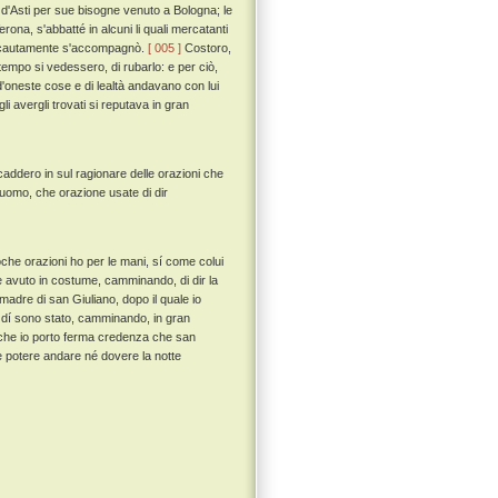
'Asti per sue bisogne venuto a Bologna; le
ona, s'abbatté in alcuni li quali mercatanti
 incautamente s'accompagnò.
[ 005 ]
Costoro,
empo si vedessero, di rubarlo: e per ciò,
oneste cose e di lealtà andavano con lui
i avergli trovati si reputava in gran
ddero in sul ragionare delle orazioni che
e uomo, che orazione usate di dir
che orazioni ho per le mani, sí come colui
e avuto in costume, camminando, di dir la
madre di san Giuliano, dopo il quale io
i dí sono stato, camminando, in gran
er che io porto ferma credenza che san
ne potere andare né dovere la notte