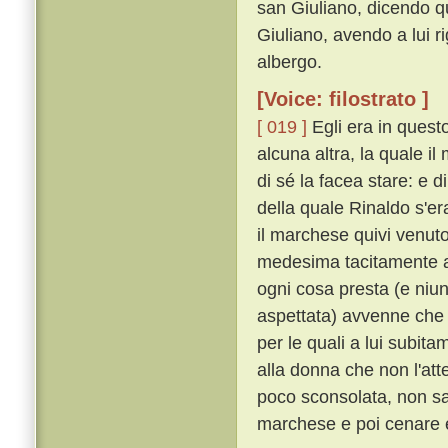
san Giuliano, dicendo q
Giuliano, avendo a lui 
albergo.
[Voice: filostrato ]
[ 019 ]
Egli era in quest
alcuna altra, la quale i
di sé la facea stare: e 
della quale Rinaldo s'e
il marchese quivi venuto 
medesima tacitamente a
ogni cosa presta (e niu
aspettata) avvenne che u
per le quali a lui subit
alla donna che non l'at
poco sconsolata, non sap
marchese e poi cenare e 