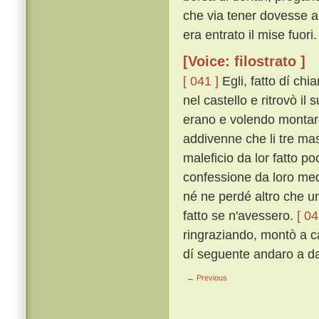
che via tener dovesse a 
era entrato il mise fuori.
[Voice: filostrato ]
[ 041 ]
Egli, fatto dí chi
nel castello e ritrovò il 
erano e volendo montare 
addivenne che li tre mas
maleficio da lor fatto p
confessione da loro medes
né ne perdé altro che un
fatto se n'avessero.
[ 04
ringraziando, montò a ca
dí seguente andaro a dar
← Previous