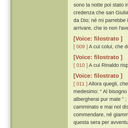
sono la notte poi stato 
credenza che san Giulian
da Dio; né mi parrebbe 
arrivare, che io non l'ave
[Voice: filostrato ]
[ 009 ]
A cui colui, che d
[Voice: filostrato ]
[ 010 ]
A cui Rinaldo risp
[Voice: filostrato ]
[ 011 ]
Allora quegli, ch
medesimo: “ Al bisogno ti
albergherai pur male ” ;
camminato e mai nol diss
commendare, né giammai
questa sera per avventu