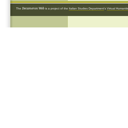
Decameron Web
The
is a project of the
Italian Studies Department
's
Virtual Humanit