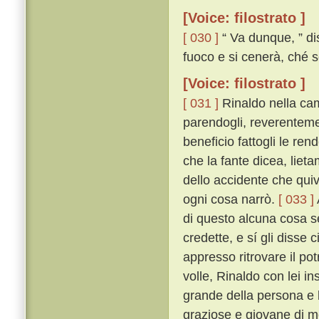
[Voice: filostrato ]
[ 030 ]
“ Va dunque, ” di
fuoco e si cenerà, ché s
[Voice: filostrato ]
[ 031 ]
Rinaldo nella ca
parendogli, reverentemen
beneficio fattogli le ren
che la fante dicea, lieta
dello accidente che quiv
ogni cosa narrò.
[ 033 ]
di questo alcuna cosa se
credette, e sí gli disse
appresso ritrovare il po
volle, Rinaldo con lei i
grande della persona e b
graziose e giovane di m