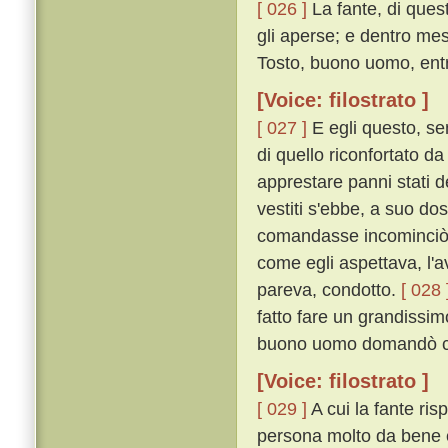
[ 026 ]
La fante, di que
gli aperse; e dentro mes
Tosto, buono uomo, entra
[Voice: filostrato ]
[ 027 ]
E egli questo, sen
di quello riconfortato da
apprestare panni stati d
vestiti s'ebbe, a suo do
comandasse incominciò a
come egli aspettava, l'a
pareva, condotto.
[ 028 
fatto fare un grandissi
buono uomo domandò c
[Voice: filostrato ]
[ 029 ]
A cui la fante ris
persona molto da bene 