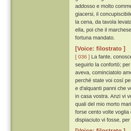
addosso e molto commen
giacersi, il concupiscib
la cena, da tavola levat
ella, poi che il marches
fortuna mandato.
[Voice: filostrato ]
[ 036 ]
La fante, conosce
seguirlo la confortò; pe
aveva, cominciatolo am
perché state voi cosí pe
e d'alquanti panni che v
in casa vostra. Anzi vi v
quali del mio morto mar
forse cento volte voglia 
dispiaciuto vi fosse, per c
[Voice: filostrato ]