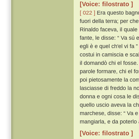
[Voice: filostrato ]
[ 022 ]
Era questo bagno 
fuori della terra; per ch
Rinaldo faceva, il qual
fante, le disse: “ Va sú 
egli è e quel ch'el vi fa ”
costui in camiscia e sca
il domandò chi el fosse
parole formare, chi el f
poi pietosamente la com
lasciasse di freddo la n
donna e ogni cosa le di
quello uscio aveva la chi
marchese, disse: “ Va e 
mangiarla, e da poterlo a
[Voice: filostrato ]