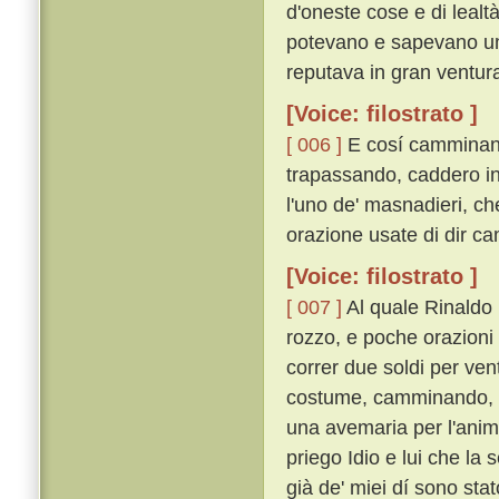
d'oneste cose e di lealt
potevano e sapevano umili
reputava in gran ventura
[Voice: filostrato ]
[ 006 ]
E cosí camminando
trapassando, caddero in 
l'uno de' masnadieri, ch
orazione usate di dir 
[Voice: filostrato ]
[ 007 ]
Al quale Rinaldo 
rozzo, e poche orazioni 
correr due soldi per ve
costume, camminando, di
una avemaria per l'anima
priego Idio e lui che l
già de' miei dí sono sta