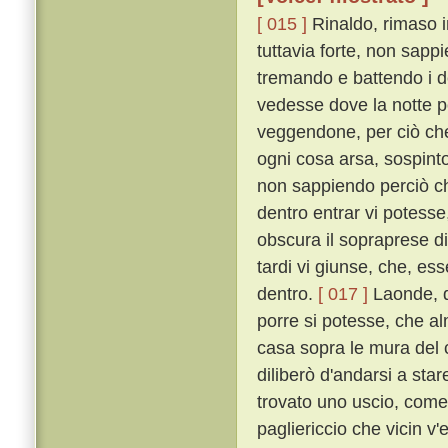
[ 015 ]
Rinaldo, rimaso i
tuttavia forte, non sapp
tremando e battendo i de
vedesse dove la notte p
veggendone, per ciò che
ogni cosa arsa, sospinto
non sappiendo perciò che
dentro entrar vi potess
obscura il sopraprese di
tardi vi giunse, che, ess
dentro.
[ 017 ]
Laonde, d
porre si potesse, che a
casa sopra le mura del ca
diliberò d'andarsi a star
trovato uno uscio, come 
pagliericcio che vicin v'