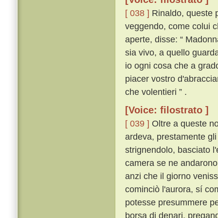
[ 038 ]
Rinaldo, queste p
veggendo, come colui ch
aperte, disse: “ Madonn
sia vivo, a quello guard
io ogni cosa che a grado
piacer vostro d'abraccia
che volentieri ” .
[Voice: filostrato ]
[ 039 ]
Oltre a queste no
ardeva, prestamente gli 
strignendolo, basciato l'
camera se ne andarono, 
anzi che il giorno venis
cominciò l'aurora, sí co
potesse presummere per a
borsa di denari, pregan