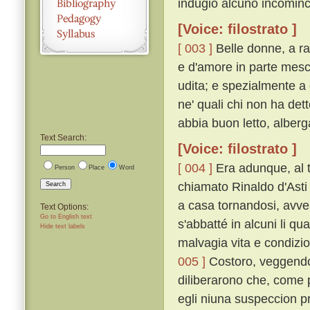
indugio alcuno incominc
[Voice: filostrato ]
[ 003 ]
Belle donne, a rac
e d'amore in parte mesco
udita; e spezialmente a 
ne' quali chi non ha det
abbia buon letto, alber
Text Search:
[Voice: filostrato ]
[ 004 ]
Era adunque, al 
Person
Place
Word
chiamato Rinaldo d'Asti
Search
a casa tornandosi, avve
Text Options:
Go to English text
s'abbatté in alcuni li q
Hide text labels
malvagia vita e condizi
005 ]
Costoro, veggendol
diliberarono che, come p
egli niuna suspeccion 