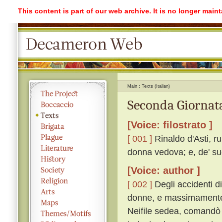
This content is part of our web archive. It is no longer mai
Main
Texts (Italian)
Seconda Giornata
[Voice: filostrato ]
[ 001 ]
Rinaldo d'Asti, r
donna vedova; e, de' suo
[Voice: author ]
[ 002 ]
Degli accidenti di
donne, e massimamente tr
Neifile sedea, comandò 