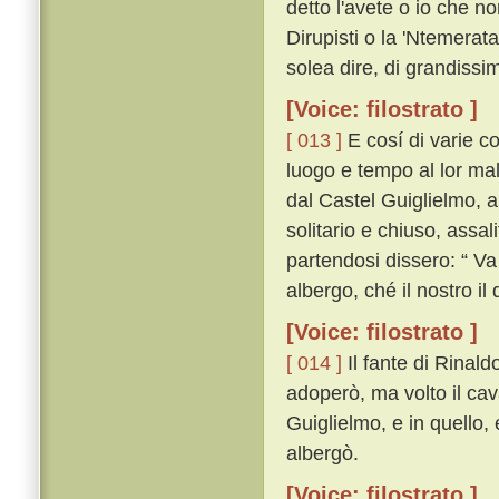
detto l'avete o io che no
Dirupisti o la 'Ntemera
solea dire, di grandissima
[Voice: filostrato ]
[ 013 ]
E cosí di varie c
luogo e tempo al lor ma
dal Castel Guiglielmo, al
solitario e chiuso, assali
partendosi dissero: “ Va
albergo, ché il nostro il
[Voice: filostrato ]
[ 014 ]
Il fante di Rinal
adoperò, ma volto il cava
Guiglielmo, e in quello,
albergò.
[Voice: filostrato ]