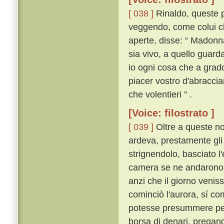
[ 038 ]
Rinaldo, queste p
veggendo, come colui ch
aperte, disse: “ Madonn
sia vivo, a quello guard
io ogni cosa che a grado
piacer vostro d'abraccia
che volentieri ” .
[Voice: filostrato ]
[ 039 ]
Oltre a queste no
ardeva, prestamente gli 
strignendolo, basciato l'
camera se ne andarono, 
anzi che il giorno venis
cominciò l'aurora, sí co
potesse presummere per a
borsa di denari, pregan