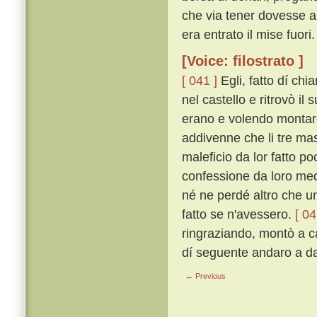
che via tener dovesse a 
era entrato il mise fuori.
[Voice: filostrato ]
[ 041 ]
Egli, fatto dí chi
nel castello e ritrovò il 
erano e volendo montare 
addivenne che li tre mas
maleficio da lor fatto p
confessione da loro medes
né ne perdé altro che un
fatto se n'avessero.
[ 04
ringraziando, montò a ca
dí seguente andaro a dar
← Previous