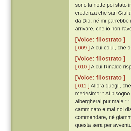
sono la notte poi stato 
credenza che san Giulian
da Dio; né mi parrebbe 
arrivare, che io non l'ave
[Voice: filostrato ]
[ 009 ]
A cui colui, che d
[Voice: filostrato ]
[ 010 ]
A cui Rinaldo risp
[Voice: filostrato ]
[ 011 ]
Allora quegli, ch
medesimo: “ Al bisogno ti
albergherai pur male ” ;
camminato e mai nol diss
commendare, né giammai
questa sera per avventu