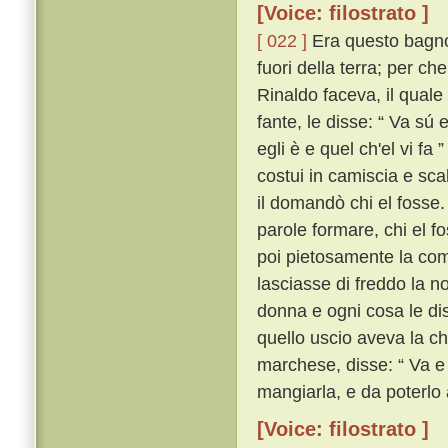
[Voice: filostrato ]
[ 022 ]
Era questo bagno 
fuori della terra; per ch
Rinaldo faceva, il qual
fante, le disse: “ Va sú 
egli è e quel ch'el vi fa ”
costui in camiscia e sca
il domandò chi el fosse
parole formare, chi el f
poi pietosamente la com
lasciasse di freddo la n
donna e ogni cosa le di
quello uscio aveva la chi
marchese, disse: “ Va e 
mangiarla, e da poterlo a
[Voice: filostrato ]