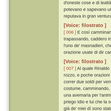
d'oneste cose e di lealt
potevano e sapevano umili
reputava in gran ventura
[Voice: filostrato ]
[ 006 ]
E cosí camminando
trapassando, caddero in 
l'uno de' masnadieri, ch
orazione usate di dir 
[Voice: filostrato ]
[ 007 ]
Al quale Rinaldo 
rozzo, e poche orazioni 
correr due soldi per ve
costume, camminando, di
una avemaria per l'anima
priego Idio e lui che l
già de' miei dí sono sta