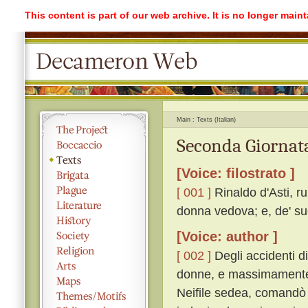
This content is part of our web archive. It is no longer mai
Main
Texts (Italian)
Seconda Giornata
[Voice: filostrato ]
[ 001 ]
Rinaldo d'Asti, r
donna vedova; e, de' suo
[Voice: author ]
[ 002 ]
Degli accidenti di
donne, e massimamente tr
Neifile sedea, comandò 