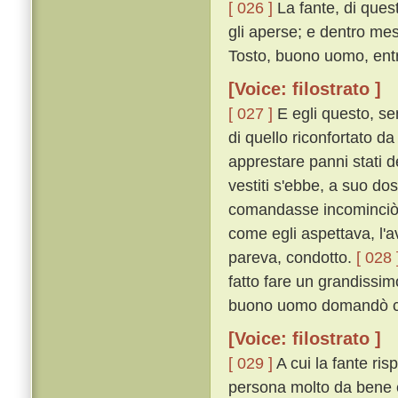
[ 026 ]
La fante, di que
gli aperse; e dentro mes
Tosto, buono uomo, entra
[Voice: filostrato ]
[ 027 ]
E egli questo, sen
di quello riconfortato da
apprestare panni stati d
vestiti s'ebbe, a suo do
comandasse incominciò a
come egli aspettava, l'a
pareva, condotto.
[ 028 
fatto fare un grandissi
buono uomo domandò c
[Voice: filostrato ]
[ 029 ]
A cui la fante ris
persona molto da bene 