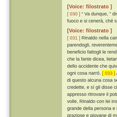
[Voice: filostrato ]
[ 030 ]
“ Va dunque, ” di
fuoco e si cenerà, ché s
[Voice: filostrato ]
[ 031 ]
Rinaldo nella ca
parendogli, reverentemen
beneficio fattogli le ren
che la fante dicea, lieta
dello accidente che quiv
ogni cosa narrò.
[ 033 ]
di questo alcuna cosa se
credette, e sí gli disse
appresso ritrovare il po
volle, Rinaldo con lei i
grande della persona e b
graziose e giovane di m