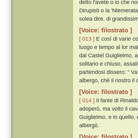
detto l'avete o io che no
Dirupisti o la 'Ntemera
solea dire, di grandissima
[Voice: filostrato ]
[ 013 ]
E cosí di varie c
luogo e tempo al lor ma
dal Castel Guiglielmo, al
solitario e chiuso, assali
partendosi dissero: “ Va
albergo, ché il nostro il
[Voice: filostrato ]
[ 014 ]
Il fante di Rinal
adoperò, ma volto il cava
Guiglielmo, e in quello,
albergò.
[Voice: filostrato ]