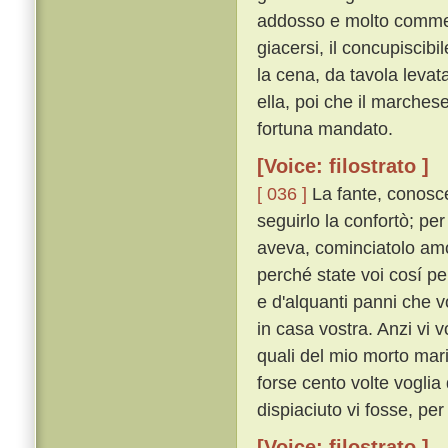
addosso e molto commen
giacersi, il concupiscib
la cena, da tavola levat
ella, poi che il marches
fortuna mandato.
[Voice: filostrato ]
[ 036 ]
La fante, conosce
seguirlo la confortò; pe
aveva, cominciatolo am
perché state voi cosí pe
e d'alquanti panni che v
in casa vostra. Anzi vi v
quali del mio morto mar
forse cento volte voglia 
dispiaciuto vi fosse, per c
[Voice: filostrato ]