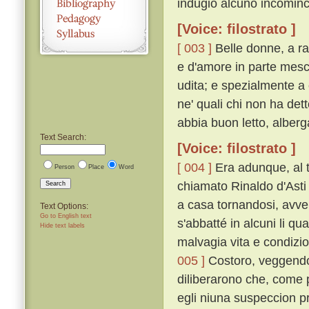
indugio alcuno incominc
[Voice: filostrato ]
[ 003 ]
Belle donne, a rac
e d'amore in parte mesco
udita; e spezialmente a 
ne' quali chi non ha det
abbia buon letto, alber
Text Search:
[Voice: filostrato ]
[ 004 ]
Era adunque, al 
Person
Place
Word
chiamato Rinaldo d'Asti
Search
a casa tornandosi, avve
Text Options:
Go to English text
s'abbatté in alcuni li q
Hide text labels
malvagia vita e condizi
005 ]
Costoro, veggendol
diliberarono che, come p
egli niuna suspeccion 