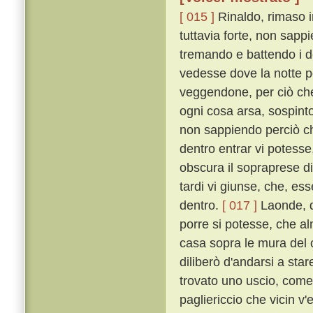
[ 015 ]
Rinaldo, rimaso i
tuttavia forte, non sapp
tremando e battendo i de
vedesse dove la notte p
veggendone, per ciò che
ogni cosa arsa, sospinto
non sappiendo perciò che
dentro entrar vi potess
obscura il sopraprese di
tardi vi giunse, che, ess
dentro.
[ 017 ]
Laonde, d
porre si potesse, che a
casa sopra le mura del ca
diliberò d'andarsi a star
trovato uno uscio, come 
pagliericcio che vicin v'