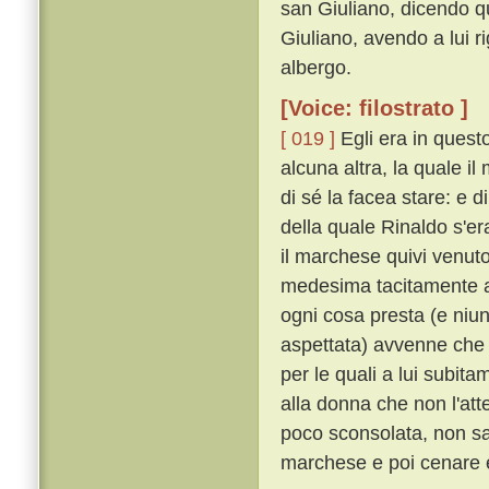
san Giuliano, dicendo q
Giuliano, avendo a lui 
albergo.
[Voice: filostrato ]
[ 019 ]
Egli era in quest
alcuna altra, la quale i
di sé la facea stare: e 
della quale Rinaldo s'e
il marchese quivi venuto 
medesima tacitamente a
ogni cosa presta (e niu
aspettata) avvenne che u
per le quali a lui subit
alla donna che non l'at
poco sconsolata, non sap
marchese e poi cenare e 