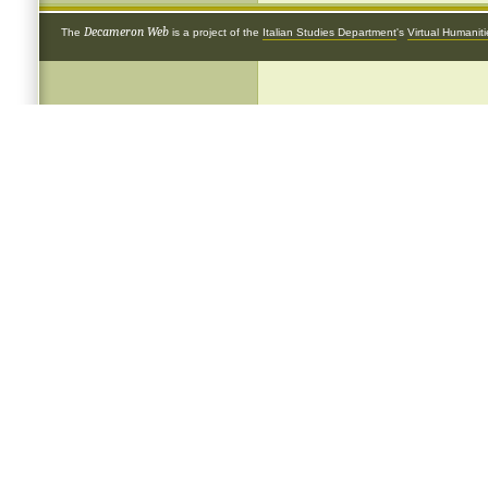
Decameron Web
The
is a project of the
Italian Studies Department
's
Virtual Humanit