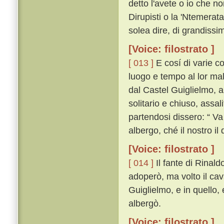
detto l'avete o io che no
Dirupisti o la 'Ntemera
solea dire, di grandissima
[Voice: filostrato ]
[ 013 ]
E cosí di varie c
luogo e tempo al lor ma
dal Castel Guiglielmo, al
solitario e chiuso, assali
partendosi dissero: “ Va
albergo, ché il nostro il
[Voice: filostrato ]
[ 014 ]
Il fante di Rinal
adoperò, ma volto il cava
Guiglielmo, e in quello,
albergò.
[Voice: filostrato ]