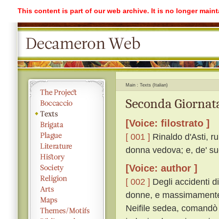
This content is part of our web archive. It is no longer mai
Main
Texts (Italian)
Seconda Giornata
[Voice: filostrato ]
[ 001 ]
Rinaldo d'Asti, r
donna vedova; e, de' suo
[Voice: author ]
[ 002 ]
Degli accidenti di
donne, e massimamente tr
Neifile sedea, comandò 