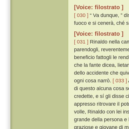
[Voice: filostrato ]
[ 030 ]
“ Va dunque, ” di
fuoco e si cenerà, ché s
[Voice: filostrato ]
[ 031 ]
Rinaldo nella ca
parendogli, reverentemen
beneficio fattogli le ren
che la fante dicea, lieta
dello accidente che quiv
ogni cosa narrò.
[ 033 ]
di questo alcuna cosa se
credette, e sí gli disse
appresso ritrovare il po
volle, Rinaldo con lei i
grande della persona e b
graziose e giovane di m