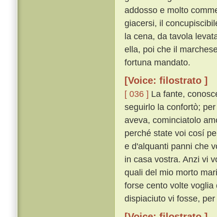
addosso e molto commen
giacersi, il concupiscib
la cena, da tavola levat
ella, poi che il marches
fortuna mandato.
[Voice: filostrato ]
[ 036 ]
La fante, conosce
seguirlo la confortò; pe
aveva, cominciatolo am
perché state voi cosí pe
e d'alquanti panni che v
in casa vostra. Anzi vi v
quali del mio morto mar
forse cento volte voglia 
dispiaciuto vi fosse, per c
[Voice: filostrato ]