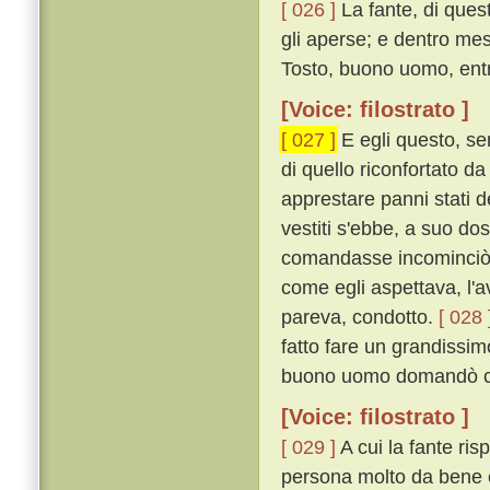
[ 026 ]
La fante, di que
gli aperse; e dentro mes
Tosto, buono uomo, entra
[Voice: filostrato ]
[ 027 ]
E egli questo, sen
di quello riconfortato da
apprestare panni stati d
vestiti s'ebbe, a suo do
comandasse incominciò a
come egli aspettava, l'a
pareva, condotto.
[ 028 
fatto fare un grandissi
buono uomo domandò c
[Voice: filostrato ]
[ 029 ]
A cui la fante ris
persona molto da bene 