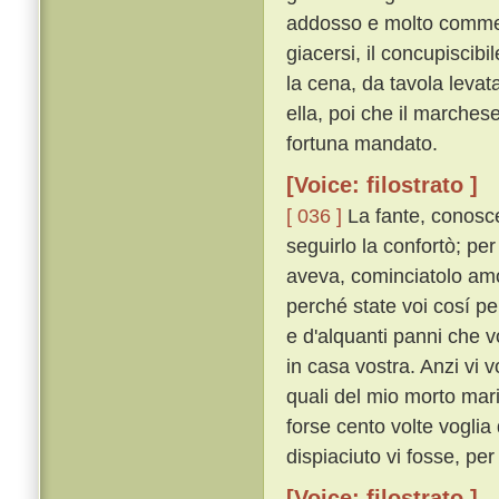
addosso e molto commen
giacersi, il concupiscib
la cena, da tavola levat
ella, poi che il marches
fortuna mandato.
[Voice: filostrato ]
[ 036 ]
La fante, conosce
seguirlo la confortò; pe
aveva, cominciatolo am
perché state voi cosí pe
e d'alquanti panni che v
in casa vostra. Anzi vi v
quali del mio morto mar
forse cento volte voglia 
dispiaciuto vi fosse, per c
[Voice: filostrato ]