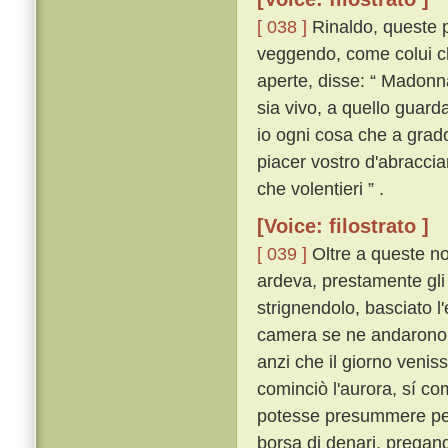
[ 038 ]
Rinaldo, queste p
veggendo, come colui ch
aperte, disse: “ Madonn
sia vivo, a quello guard
io ogni cosa che a grado
piacer vostro d'abraccia
che volentieri ” .
[Voice: filostrato ]
[ 039 ]
Oltre a queste no
ardeva, prestamente gli 
strignendolo, basciato l'
camera se ne andarono, 
anzi che il giorno venis
cominciò l'aurora, sí co
potesse presummere per a
borsa di denari, pregan