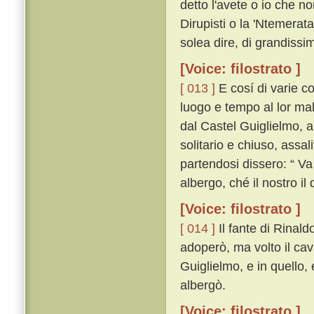
detto l'avete o io che no
Dirupisti o la 'Ntemera
solea dire, di grandissima
[Voice: filostrato ]
[ 013 ]
E cosí di varie c
luogo e tempo al lor ma
dal Castel Guiglielmo, al
solitario e chiuso, assali
partendosi dissero: “ Va
albergo, ché il nostro il
[Voice: filostrato ]
[ 014 ]
Il fante di Rinal
adoperò, ma volto il cava
Guiglielmo, e in quello,
albergò.
[Voice: filostrato ]