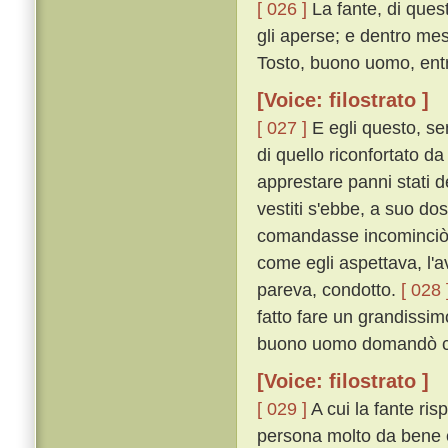
[ 026 ]
La fante, di que
gli aperse; e dentro mes
Tosto, buono uomo, entra
[Voice: filostrato ]
[ 027 ]
E egli questo, sen
di quello riconfortato da
apprestare panni stati d
vestiti s'ebbe, a suo do
comandasse incominciò a
come egli aspettava, l'a
pareva, condotto.
[ 028 
fatto fare un grandissi
buono uomo domandò c
[Voice: filostrato ]
[ 029 ]
A cui la fante ris
persona molto da bene 