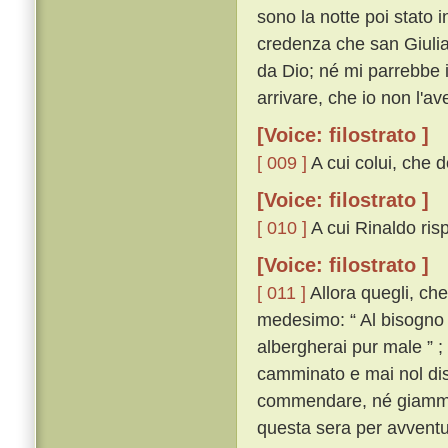
sono la notte poi stato 
credenza che san Giulian
da Dio; né mi parrebbe 
arrivare, che io non l'ave
[Voice: filostrato ]
[ 009 ]
A cui colui, che d
[Voice: filostrato ]
[ 010 ]
A cui Rinaldo risp
[Voice: filostrato ]
[ 011 ]
Allora quegli, ch
medesimo: “ Al bisogno ti
albergherai pur male ” ;
camminato e mai nol diss
commendare, né giammai
questa sera per avventu