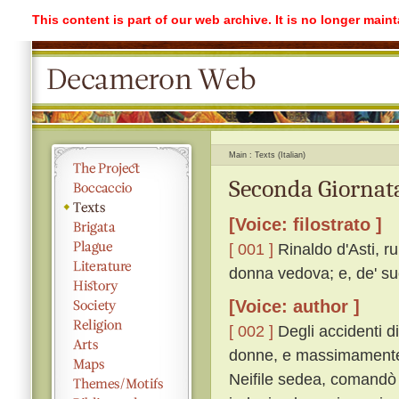
This content is part of our web archive. It is no longer mai
Main
Texts (Italian)
Seconda Giornata
[Voice: filostrato ]
[ 001 ]
Rinaldo d'Asti, r
donna vedova; e, de' suo
[Voice: author ]
[ 002 ]
Degli accidenti di
donne, e massimamente tr
Neifile sedea, comandò 