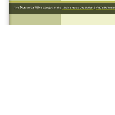
Decameron Web
The
is a project of the
Italian Studies Department
's
Virtual Humanit