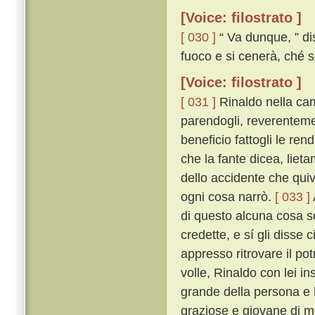
[Voice: filostrato ]
[ 030 ]
“ Va dunque, ” di
fuoco e si cenerà, ché s
[Voice: filostrato ]
[ 031 ]
Rinaldo nella ca
parendogli, reverentemen
beneficio fattogli le ren
che la fante dicea, lieta
dello accidente che quiv
ogni cosa narrò.
[ 033 ]
di questo alcuna cosa se
credette, e sí gli disse
appresso ritrovare il po
volle, Rinaldo con lei i
grande della persona e b
graziose e giovane di m