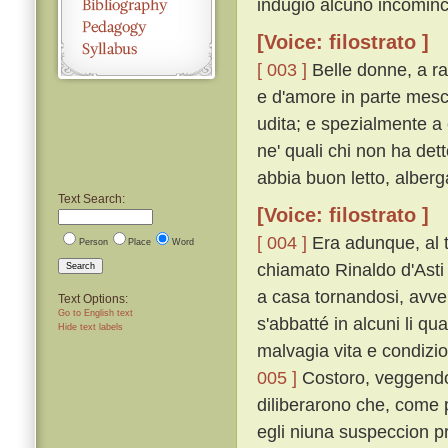
indugio alcuno incominc
[Voice: filostrato ]
[ 003 ]
Belle donne, a rac
e d'amore in parte mesco
udita; e spezialmente a 
ne' quali chi non ha det
abbia buon letto, alber
Text Search:
[Voice: filostrato ]
[ 004 ]
Era adunque, al 
Person
Place
Word
chiamato Rinaldo d'Asti
Search
a casa tornandosi, avve
Text Options:
Go to English text
s'abbatté in alcuni li q
Hide text labels
malvagia vita e condizi
005 ]
Costoro, veggendol
diliberarono che, come p
egli niuna suspeccion 