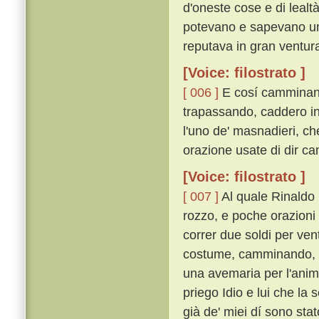
d'oneste cose e di lealt
potevano e sapevano umili
reputava in gran ventura
[Voice: filostrato ]
[ 006 ]
E cosí camminando
trapassando, caddero in 
l'uno de' masnadieri, ch
orazione usate di dir 
[Voice: filostrato ]
[ 007 ]
Al quale Rinaldo 
rozzo, e poche orazioni 
correr due soldi per ve
costume, camminando, di
una avemaria per l'anima
priego Idio e lui che l
già de' miei dí sono sta