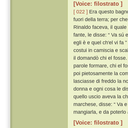
[Voice: filostrato ]
[ 022 ]
Era questo bagno 
fuori della terra; per ch
Rinaldo faceva, il qual
fante, le disse: “ Va sú 
egli è e quel ch'el vi fa ”
costui in camiscia e sca
il domandò chi el fosse
parole formare, chi el f
poi pietosamente la com
lasciasse di freddo la n
donna e ogni cosa le di
quello uscio aveva la chi
marchese, disse: “ Va e 
mangiarla, e da poterlo a
[Voice: filostrato ]