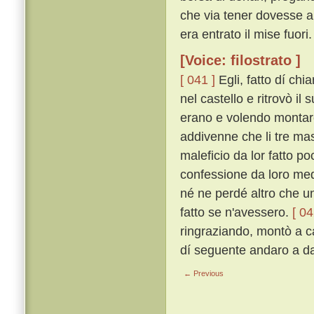
che via tener dovesse a 
era entrato il mise fuori.
[Voice: filostrato ]
[ 041 ]
Egli, fatto dí chi
nel castello e ritrovò il 
erano e volendo montare 
addivenne che li tre mas
maleficio da lor fatto p
confessione da loro medes
né ne perdé altro che un
fatto se n'avessero.
[ 04
ringraziando, montò a ca
dí seguente andaro a dar
← Previous