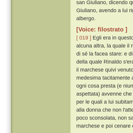
san Giuliano, dicendo q
Giuliano, avendo a lui 
albergo.
[Voice: filostrato ]
[ 019 ]
Egli era in quest
alcuna altra, la quale i
di sé la facea stare: e 
della quale Rinaldo s'e
il marchese quivi venuto 
medesima tacitamente a
ogni cosa presta (e niu
aspettata) avvenne che u
per le quali a lui subit
alla donna che non l'at
poco sconsolata, non sap
marchese e poi cenare e 