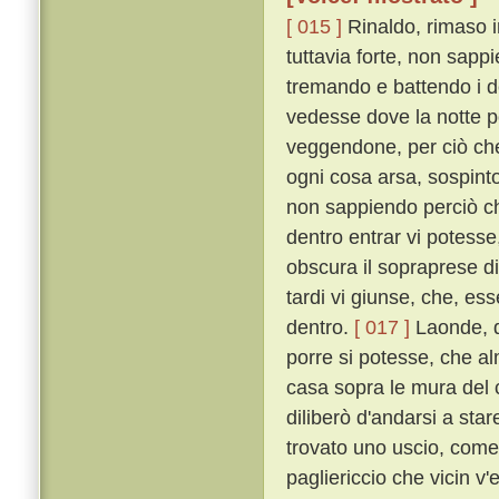
[ 015 ]
Rinaldo, rimaso i
tuttavia forte, non sapp
tremando e battendo i de
vedesse dove la notte p
veggendone, per ciò che
ogni cosa arsa, sospinto
non sappiendo perciò che
dentro entrar vi potess
obscura il sopraprese di
tardi vi giunse, che, ess
dentro.
[ 017 ]
Laonde, d
porre si potesse, che a
casa sopra le mura del ca
diliberò d'andarsi a star
trovato uno uscio, come 
pagliericcio che vicin v'