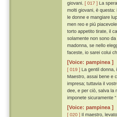
giovani.
[ 017 ]
La spera
molti giovani, è questa:
le donne e mangiare lup
men reo e piú piacevole 
torto appetito tirate, il
solamente non sono da 
madonna, se nello elegger
faceste, io sarei colui che
[Voice: pampinea ]
[ 019 ]
La gentil donna, 
Maestro, assai bene e c
impresa; tuttavia il vos
dee, e per ciò, salva la
imponete sicuramente ” 
[Voice: pampinea ]
[ 020 ]
Il maestro, levato