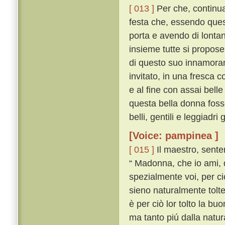
[ 013 ]
Per che, continua
festa che, essendo ques
porta e avendo di lontan
insieme tutte si proposer
di questo suo innamora
invitato, in una fresca c
e al fine con assai bell
questa bella donna foss
belli, gentili e leggiadr
[Voice: pampinea ]
[ 015 ]
Il maestro, sente
“ Madonna, che io ami, 
spezialmente voi, per ciò
sieno naturalmente tolte 
è per ciò lor tolto la b
ma tanto piú dalla natu