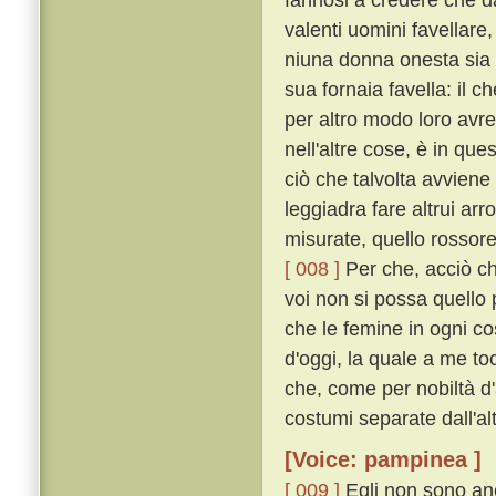
valenti uomini favellar
niuna donna onesta sia 
sua fornaia favella: il 
per altro modo loro avre
nell'altre cose, è in que
ciò che talvolta avvien
leggiadra fare altrui ar
misurate, quello rossore 
[ 008 ]
Per che, acciò ch
voi non si possa quello
che le femine in ogni co
d'oggi, la quale a me to
che, come per nobiltà d'
costumi separate dall'alt
[Voice: pampinea ]
[ 009 ]
Egli non sono anc