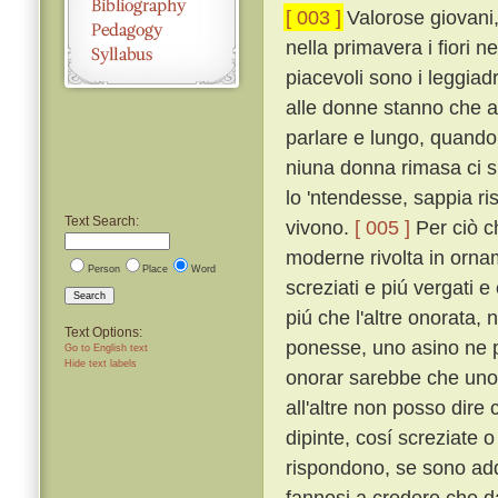
[ 003 ]
Valorose giovani,
nella primavera i fiori n
piacevoli sono i leggiadr
alle donne stanno che ag
parlare e lungo, quando
niuna donna rimasa ci si
lo 'ntendesse, sappia ri
Text Search:
vivono.
[ 005 ]
Per ciò c
moderne rivolta in ornam
Person
Place
Word
screziati e piú vergati 
Search
piú che l'altre onorata,
Text Options:
ponesse, uno asino ne p
Go to English text
Hide text labels
onorar sarebbe che uno
all'altre non posso dire
dipinte, cosí screziate 
rispondono, se sono add
fannosi a credere che da