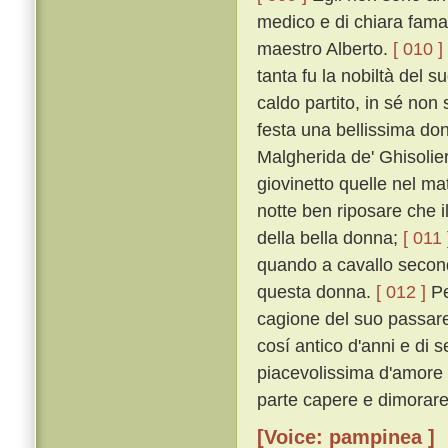
medico e di chiara fama 
maestro Alberto.
[ 010 ]
tanta fu la nobiltà del s
caldo partito, in sé no
festa una bellissima d
Malgherida de' Ghisolie
giovinetto quelle nel ma
notte ben riposare che i
della bella donna;
[ 011 
quando a cavallo secondo
questa donna.
[ 012 ]
Pe
cagione del suo passare
cosí antico d'anni e di
piacevolissima d'amore 
parte capere e dimorare
[Voice: pampinea ]