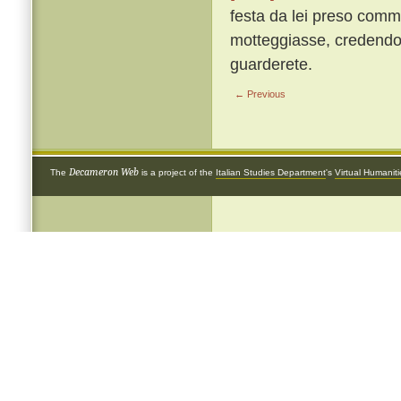
festa da lei preso commi
motteggiasse, credendo v
guarderete.
← Previous
Decameron Web
The
is a project of the
Italian Studies Department
's
Virtual Humanit