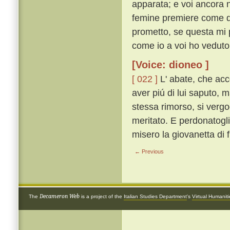
apparata; e voi ancora 
femine premiere come da'
prometto, se questa mi 
come io a voi ho veduto 
[Voice: dioneo ]
[ 022 ]
L' abate, che ac
aver piú di lui saputo, 
stessa rimorso, si vergo
meritato. E perdonatogl
misero la giovanetta di f
← Previous
Decameron Web
The
is a project of the
Italian Studies Department
's
Virtual Humanit