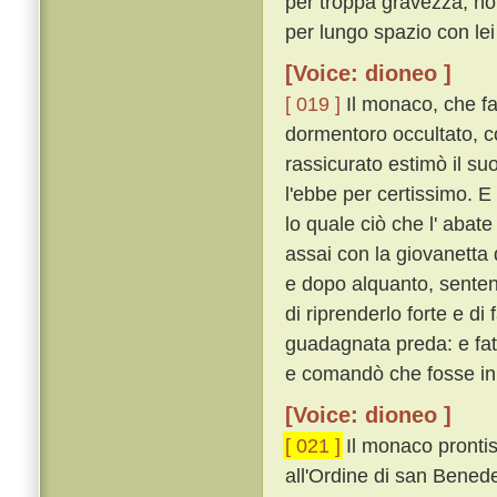
per troppa gravezza, non 
per lungo spazio con lei 
[Voice: dioneo ]
[ 019 ]
Il monaco, che fa
dormentoro occultato, co
rassicurato estimò il su
l'ebbe per certissimo. E
lo quale ciò che l' abate
assai con la giovanetta 
e dopo alquanto, senten
di riprenderlo forte e d
guadagnata preda: e fat
e comandò che fosse in
[Voice: dioneo ]
[ 021 ]
Il monaco pronti
all'Ordine di san Benede