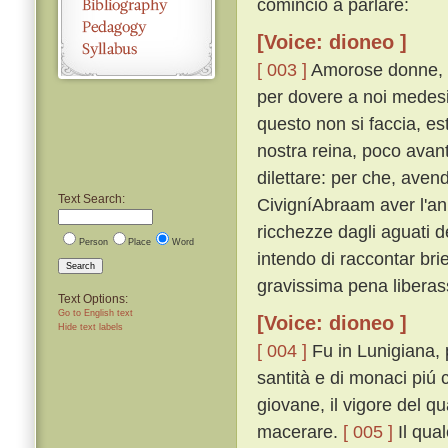
cominciò a parlare:
[Voice: dioneo ]
[ 003 ]
Amorose donne, se
per dovere a noi medesi
questo non si faccia, es
nostra reina, poco avant
dilettare: per che, avend
Text Search:
CivigníAbraam aver l'an
ricchezze dagli aguati d
Person
Place
Word
intendo di raccontar br
Search
gravissima pena liberas
Text Options:
Go to English text
[Voice: dioneo ]
Hide text labels
[ 004 ]
Fu in Lunigiana, 
santità e di monaci piú 
giovane, il vigore del qu
macerare.
[ 005 ]
Il qual