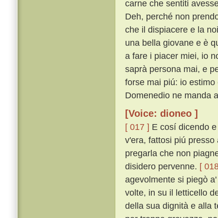
carne che sentiti avesse
Deh, perché non prendo 
che il dispiacere e la n
una bella giovane e è q
a fare i piacer miei, io 
saprà persona mai, e p
forse mai piú: io estimo
Domenedio ne manda alt
[Voice: dioneo ]
[ 017 ]
E cosí dicendo e 
v'era, fattosi piú press
pregarla che non piagnes
disidero pervenne.
[ 018
agevolmente si piegò a' p
volte, in su il letticel
della sua dignità e alla