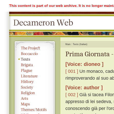
This content is part of our web archive. It is no longer mai
Main
Texts (Italian)
Prima Giornata -
[Voice: dioneo ]
[ 001 ]
Un monaco, cadut
rimproverando al suo ab
[Voice: author ]
[ 002 ]
Già si tacea Filo
appresso di lei sedeva,
conoscendo già per l'ord