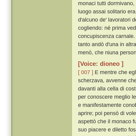
monaci tutti dormivano, 
luogo assai solitario era
d'alcuno de' lavoratori 
cogliendo: né prima vedu
concupiscenza carnale
tanto andò d'una in altra
menò, che niuna person
[Voice: dioneo ]
[ 007 ]
E mentre che egli
scherzava, avvenne che 
davanti alla cella di co
per conoscere meglio le 
e manifestamente conobbe
aprire; poi pensò di vol
aspettò che il monaco f
suo piacere e diletto f