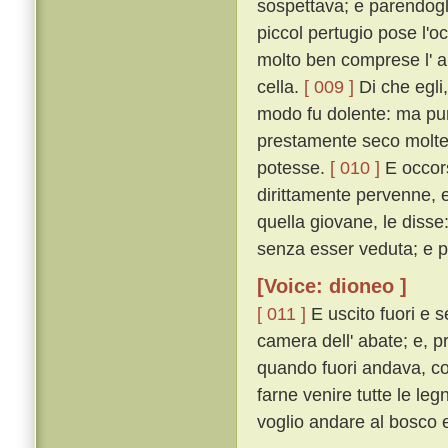
sospettava; e parendogli
piccol pertugio pose l'o
molto ben comprese l' a
cella.
[ 009 ]
Di che egli
modo fu dolente: ma pur
prestamente seco molte c
potesse.
[ 010 ]
E occors
dirittamente pervenne, 
quella giovane, le disse
senza esser veduta; e pe
[Voice: dioneo ]
[ 011 ]
E uscito fuori e s
camera dell' abate; e, 
quando fuori andava, co
farne venire tutte le leg
voglio andare al bosco e